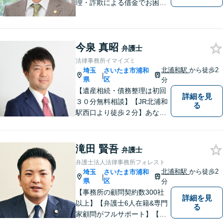
理・詐欺による借金でお困り
の方はお早めにご相談くださ
い。多くのお客様から高評価
をいただいています。【浦和
今泉 真昭
駅5分】【プライバシー配慮】
弁護士
【平日22時・土日祝20時ま
法律事務所イマイズミ
で】【弁護士歴10年以上】
北浦和駅
から徒歩2
埼玉
さいたま市浦和
|
県
区
分
【遺産相続・債務整理は初回
詳細を見
３０分無料相談】【JR北浦和
る
駅西口より徒歩２分】あなた
の悩み、法律事務所イマイズ
ミがお預かりします。あなた
の代わりに悩み、考え、解決
滝田 賢吾
弁護士
策をご提案します。
弁護士法人法律事務所フォレスト
北浦和駅
から徒歩2
埼玉
さいたま市浦和
|
県
区
分
【事務所の顧問契約数300社
詳細を見
以上】【弁護士6人在籍&専門
る
家顧問がフルサポート】【北