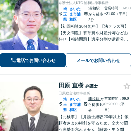
弁護士法人KTG 浦和法律事務所
浦和駅
営業時間：09:00
埼
さいた
~21:00（平日）
玉
ま市浦
から徒歩
|
県
和区
3分
【初回相談30分無料】【法テラス可】
【男女問題】養育費や財産分与などお
任せ【相続問題】遺産分割や遺留分、
相続放棄、遺言書作成などに対応【不
動産】他士業との連携で、複雑な事案
も的確に解決【休日・夜間面談可】
電話でお問い合わせ
メールでお問い合わせ
【浦和駅3分】
田原 直樹
弁護士
田原総合法律事務所
浦和駅
か
営業時間：09:0
埼
さいた
0~20:00（平
玉
ま市浦
ら徒歩10
|
県
和区
日）
分
【元検事】【弁護士経験20年以上】依
頼者さまの権利を守るため、全力で闘
う姿勢を忘れません【離婚・男女問