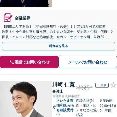
金融業界
【関東エリア対応】【初回相談無料（90分）】月額3.3万円で相談無
制限！中小企業に寄り添う親しみやすい弁護士。契約書・労務・債権
回収・クレーム対応など迅速解決。セカンドオピニオン可。法務部が
ない企業様の強い味方です。オンライン全国対応。
料金表を見る
電話でお問い合わせ
メールでお問い合わせ
川崎 仁寛
千葉県
インタビュ
ーを見る
弁護士
佐野総合法律事務所
さいたま市
面談方法(対
営業時間：
浦和区
から
面・電話・ビ
09:00~18:0
も相談受付
デオなど)は応
0（平日）
中
相談