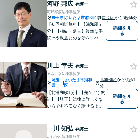
河野 邦広
善の解決を全力で目指しま
弁護士
す。【夜間・土日相談可】
河野邦広法律事務所
埼玉県
さいたま市浦和区
浦和駅
から徒歩5分
|
【初回相談無料】【浦和駅5
詳細を見
分】【相続・遺言】複雑な手
る
続きや親族との交渉をすべて
代行【交通事故】保険会社勤
務の経験を活かし相手の判断
基準を理解して交渉【企業法
川上 幸夫
務】ビジネスの経験を活かし
弁護士
現実的なサポートを提供【夜
アネモネ法律事務所
間休日対応可】
北浦和駅
から徒歩1
埼玉
さいたま市浦和
|
県
区
分
【北浦和駅1分】【完全ご予約
詳細を見
制】【埼玉】法律に詳しくな
る
い方でも不安なく話せるよ
う、わかりやすくご説明する
ことを心がけています。 難し
く感じがちな法律問題も、少
一川 知弘
弁護士
しずつ一緒に整理していきま
いちかわ法律事務所