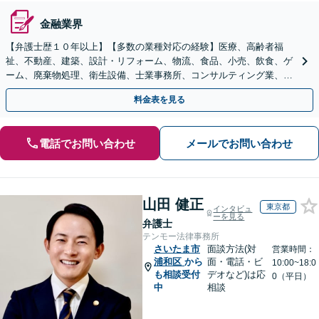
金融業界
【弁護士歴１０年以上】【多数の業種対応の経験】医療、高齢者福
祉、不動産、建築、設計・リフォーム、物流、食品、小売、飲食、ゲ
ーム、廃棄物処理、衛生設備、士業事務所、コンサルティング業、出
版社、音楽教室等の法的サポートを経験！
料金表を見る
電話でお問い合わせ
メールでお問い合わせ
山田 健正
東京都
インタビュ
ーを見る
弁護士
テンモー法律事務所
さいたま市
面談方法(対
営業時間：
浦和区
から
面・電話・ビ
10:00~18:0
も相談受付
デオなど)は応
0（平日）
中
相談