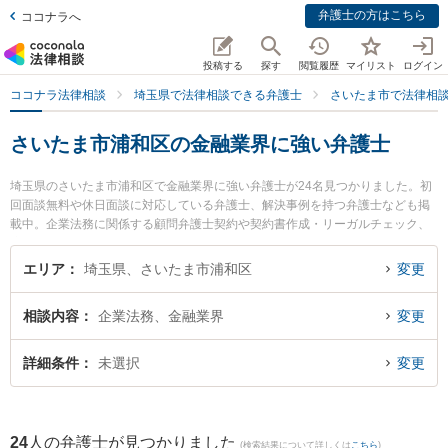
弁護士の方はこちら
ココナラへ
投稿する
探す
閲覧履歴
マイリスト
ログイン
ココナラ法律相談
埼玉県で法律相談できる弁護士
さいたま市で法律相
さいたま市浦和区の金融業界に強い弁護士
埼玉県のさいたま市浦和区で金融業界に強い弁護士が24名見つかりました。初
回面談無料や休日面談に対応している弁護士、解決事例を持つ弁護士なども掲
載中。企業法務に関係する顧問弁護士契約や契約書作成・リーガルチェック、
雇用契約書・就業規則作成等の細かな分野での絞り込み検索もでき便利です。
特にベリーベスト法律事務所 浦和オフィスの一色 秀哉弁護士や弁護士法人法律
エリア
埼玉県、さいたま市浦和区
変更
事務所フォレストの中尾 基哉弁護士、弁護士法人法律事務所フォレストの𠮷田
直志弁護士のプロフィール情報や弁護士費用、強みなどが注目されています。
相談内容
企業法務、金融業界
変更
『さいたま市浦和区で土日や夜間に発生した金融業界のトラブルを今すぐに弁
護士に相談したい』『金融業界のトラブル解決の実績豊富な近くの弁護士を検
索したい』『初回相談無料で金融業界を法律相談できるさいたま市浦和区内の
詳細条件
未選択
変更
弁護士に相談予約したい』などでお困りの相談者さんにおすすめです。
24
人の弁護士が見つかりました
(検索結果について詳しくは
こちら
)