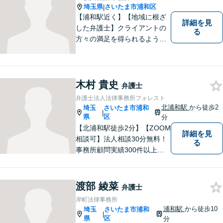
しょう。
埼玉県
さいたま市浦和区
|
【浦和駅近く】【地域に根ざ
詳細を見
した弁護士】クライアントの
る
方々の満足を得られるよう最
善を尽くします。交通事故／
離婚問題／刑事事件／労働問
題／企業法務など、幅広く対
応可能。【明確な料金体系】
木村 貴史
弁護士
法律トラブルでお悩みの方
弁護士法人法律事務所フォレスト
は、どうぞお気軽にご相談く
北浦和駅
から徒歩2
埼玉
さいたま市浦和
|
ださい。
県
区
分
【北浦和駅徒歩2分】【ZOOM
詳細を見
相談可】法人相談30分無料！
る
事務所顧問実績300件以上！
お一人お一人の抱える問題を
的確に把握し、ご意向に沿え
るよう尽力いたします！業種
渡部 綾菜
弁護士
ごとに専門化したチームでの
岸町法律事務所
サポート体制あり！ぜひ一度
浦和駅
から徒歩10
埼玉
さいたま市浦和
|
ご相談ください。
県
区
分