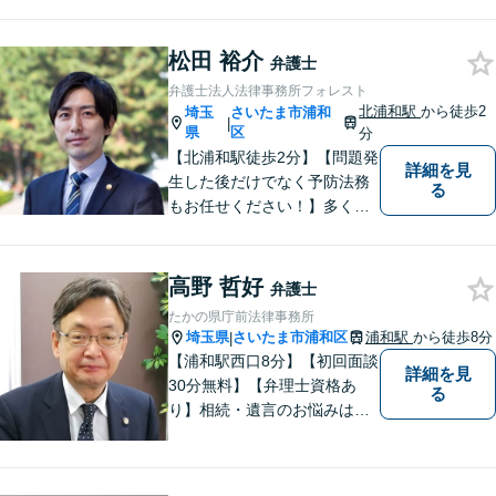
浦和駅2分】企業法務に強い弁
護士が労働雇用、債権回収、
商取引問題などに対応しま
松田 裕介
弁護士
す。中小企業さま、個人事業
弁護士法人法律事務所フォレスト
主さまからのご相談に注力
北浦和駅
から徒歩2
埼玉
さいたま市浦和
|
【初回面談無料】
県
区
分
【北浦和駅徒歩2分】【問題発
詳細を見
生した後だけでなく予防法務
る
もお任せください！】多くの
事業者様に充実したリーガル
サービスを届けます。「どの
ような案件に対してもご依頼
高野 哲好
弁護士
者様に寄り添って真摯に対応
たかの県庁前法律事務所
すること」がモットーです。
埼玉県
さいたま市浦和区
浦和駅
から徒歩8分
|
【完全個室】
【浦和駅西口8分】【初回面談
詳細を見
30分無料】【弁理士資格あ
る
り】相続・遺言のお悩みはお
任せください。経験豊富な弁
護士が、他士業とも必要に応
じて連携し、事案に即した最