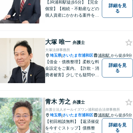
【JR浦和駅徒歩5分】【完全
詳細を見
個室】【相続・不動産などの
る
個人資産にかかわる案件を多
数解決】問題がしかるべき方
向に向かうよう全力でサポー
トさせていただきます。 ぜひ
大塚 唯一
お気軽にご相談ください。
弁護士
大塚法律事務所
埼玉県
さいたま市浦和区
浦和駅
から徒歩9分
|
【借金・債務整理】柔軟な料
詳細を見
金設定をご案内。【詐欺・消
る
費者被害】少しでも疑問や不
安を感じた場合はすぐにご相
談を。【不動産・住まい】幅
広い問題に対応しています。
青木 芳之
【刑事事件】スピーディーな
弁護士
接見を重視！少年事件は子ど
弁護士法人オールイズワン浦和総合法律事務所
もたちの将来を見据えてサポ
埼玉県
さいたま市浦和区
浦和駅
から徒歩5分
|
ート。
【初回相談無料】【返済催促
詳細を見
を今すぐストップ】債務整
る