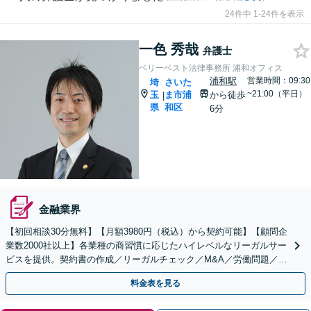
24件中 1-24件を表示
一色 秀哉
弁護士
ベリーベスト法律事務所 浦和オフィス
浦和駅
営業時間：09:30
埼
さいた
~21:00（平日）
玉
ま市浦
から徒歩
|
県
和区
6分
金融業界
【初回相談30分無料】【月額3980円（税込）から契約可能】【顧問企
業数2000社以上】各業種の商習慣に応じたハイレベルなリーガルサー
ビスを提供。契約書の作成／リーガルチェック／M&A／労働問題／知
的財産等、お任せください【他士業連携可能】
料金表を見る