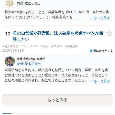
内藤 政信
弁護士
親睦会の規約を作ることと、会計年度を 設けて、年１回、会計報告書
を作って おけばいいでしょう。社長名義でも。
10
母の自営業が経営難、法人破産を考慮すべきか相
談したい
#個人事業主・フリーランス
#倒産・企業清算
#金融業界
2026年1月31日
役にたった
1
企業法務に強い弁護士
髙橋 俊太
弁護士
返済滞納が複数あり、融資資金も枯渇している場合、早期に破産を含
む整理方針を決めることが重要です。法人破産を行えば、原則として
会社の債務は清算され、取立ては停止します。ただし、代表者が連帯
保証をしている場合は、代表者個人の破産も併せて検討が必要になる
ことが多いです。放置すると責任が拡大しやすいため、北海道の法律
事務所で法人破産の実績があるところを探して速やかに相談をして、
もっとみる
資金繰り・雇用・保証の有無を整理した上で進めるのが安全です。イ
ンターネットやココナラだけでなく、北海道の弁護士会などを頼りに
すると見つかりやすいと思います。