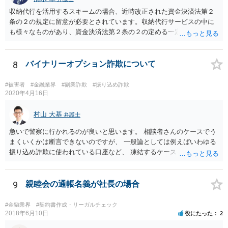
収納代行を活用するスキームの場合、近時改正された資金決済法第２
条の２の規定に留意が必要とされています。収納代行サービスの中に
も様々なものがあり、資金決済法第２条の２の定める一定の要件（内
閣府令で定める要件も含む）を満たす場合には、為替取引に該当する
ことが明らかにされました。 この資金決済法第２条の２の定める一
定の要件（内閣府令で定める要件も含む）については、該当条文を見
8
バイナリーオプション詐欺について
るだけではなかなか理解し難いところがあるかと思いますし、この掲
示板で回答するには限界がありますので、この分野に詳しそうな弁護
#被害者
#金融業界
#副業詐欺
#振り込め詐欺
士の方に直接相談なさってみて下さい。 （資金決済法） 第二条の二
2020年4月16日
金銭債権を有する者（以下この条において「受取人」という。）から
の委託、受取人からの金銭債権の譲受けその他これらに類する方法に
村山 大基
弁護士
より、当該金銭債権に係る債務者又は当該債務者からの委託（二以上
急いで警察に行かれるのが良いと思います。 相談者さんのケースでう
の段階にわたる委託を含む。）その他これに類する方法により支払を
まくいくかは断言できないのですが、 一般論としては例えばいわゆる
行う者から弁済として資金を受け入れ、又は他の者に受け入れさせ、
振り込め詐欺に使われている口座など、 凍結するケースもありますの
当該受取人に当該資金を移動させる行為（当該資金を当該受取人に交
で、できるだけ早く行って相談しましょう。
付することにより移動させる行為を除く。）であって、受取人が個人
（事業として又は事業のために受取人となる場合におけるものを除
9
親睦会の通帳名義が社長の場合
く。）であることその他の内閣府令で定める要件を満たすものは、為
替取引に該当するものとする
#金融業界
#契約書作成・リーガルチェック
2018年6月10日
役にたった
2