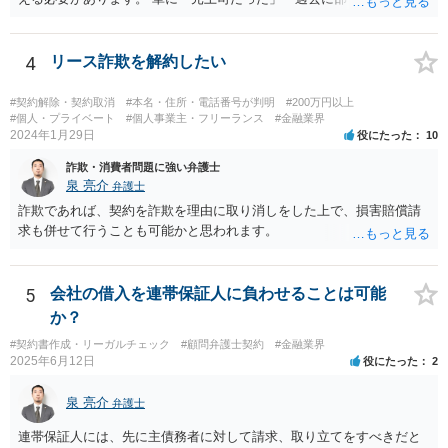
いうだけで、当然に１億円の損害について法的責任を負うものではあ
りません。会社が貴方に損害賠償請求をするには、在職中の管理監督
義務違反、引継ぎの不備、不正の兆候を知りながら放置したことな
4
リース詐欺を解約したい
ど、具体的な義務違反と損害との因果関係を主張・立証する必要があ
ります。なお、在職中から会計処理や現金管理の不自然さを認識して
#契約解除・契約取消
#本名・住所・電話番号が判明
#200万円以上
いた、部下に過度な権限を与えたまま放置していた、退職時に重要な
#個人・プライベート
#個人事業主・フリーランス
#金融業界
2024年1月29日
役にたった
10
情報を引き継がなかった等の事情があれば、会社から問題視される可
能性はあるでしょう。 対応としては、まず会社から何を求められてい
詐欺・消費者問題に強い弁護士
るのかを明確にすることが重要です。謝罪、調査協力、金銭負担、始
泉 亮介
弁護士
末書提出など、求められている内容によって対応は異なります。不用
詐欺であれば、契約を詐欺を理由に取り消しをした上で、損害賠償請
意に責任を認める文書を作成したり、損害負担を約束したりすること
求も併せて行うことも可能かと思われます。
は避けるべきです。一方で、在職中の業務内容、権限分掌、引継ぎ資
料、不正を認識していなかった事情を整理し、必要な範囲で調査に協
力することは考えられます。 仮に、金銭請求や責任追及を示唆されて
5
会社の借入を連帯保証人に負わせることは可能
いる場合には、会社とのやり取りを保存し、弁護士に相談したうえで
か？
対応なさった方がよいでしょう。
#契約書作成・リーガルチェック
#顧問弁護士契約
#金融業界
2025年6月12日
役にたった
2
泉 亮介
弁護士
連帯保証人には、先に主債務者に対して請求、取り立てをすべきだと