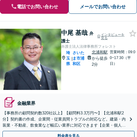
電話でお問い合わせ
メールでお問い合わせ
中尾 基哉
弁
インタビューを
見る
護士
弁護士法人法律事務所フォレスト
北浦和駅
営業時間：09:0
埼
さいた
0~17:30（平
玉
ま市浦
から徒歩
|
県
和区
日）
2分
金融業界
【事務所の顧問契約数320社以上】【顧問料3.3万円〜】【北浦和駅2
分】契約書の作成、企業間・従業員間トラブルの対応など。建築・内
装業・不動産、飲食業など幅広い業界に対応できます【企業・個人事
業主の方初回面談無料】
料金表を見る