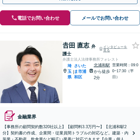
電話でお問い合わせ
メールでお問い合わせ
𠮷田 直志
弁
インタビューを
見る
護士
弁護士法人法律事務所フォレスト
北浦和駅
営業時間：09:0
埼
さいた
0~17:30（平
玉
ま市浦
から徒歩
|
県
和区
日）
2分
金融業界
【事務所の顧問契約数320社以上】【顧問料3.3万円〜】【北浦和駅2
分】契約書の作成、企業間・従業員間トラブルの対応など。建築・内
装業・不動産、飲食業など幅広い業界に対応できます【企業・個人事