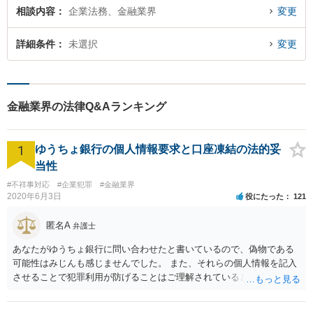
相談内容
企業法務、金融業界
変更
詳細条件
未選択
変更
金融業界の法律Q&Aランキング
1
ゆうちょ銀行の個人情報要求と口座凍結の法的妥
当性
#不祥事対応
#企業犯罪
#金融業界
2020年6月3日
役にたった
121
匿名A
弁護士
あなたがゆうちょ銀行に問い合わせたと書いているので、偽物である
可能性はみじんも感じませんでした。 また、それらの個人情報を記入
させることで犯罪利用が防げることはご理解されているとおりです。
結局あなたにはゆうちょ銀行が信用できないという前提があり、弁護
士に同意を求めているだけです。 最初の回答では分かりづらかったの