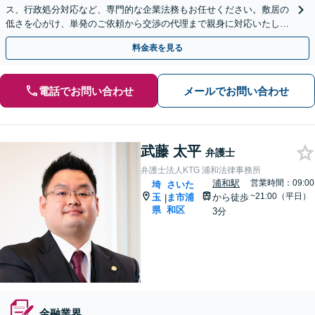
ス、行政処分対応など、専門的な企業法務もお任せください。敷居の
低さを心がけ、単発のご依頼から交渉の代理まで親身に対応いたしま
す。問題が複雑化する前に気軽にご相談を。
料金表を見る
電話でお問い合わせ
メールでお問い合わせ
武藤 太平
弁護士
弁護士法人KTG 浦和法律事務所
浦和駅
営業時間：09:00
埼
さいた
~21:00（平日）
玉
ま市浦
から徒歩
|
県
和区
3分
金融業界