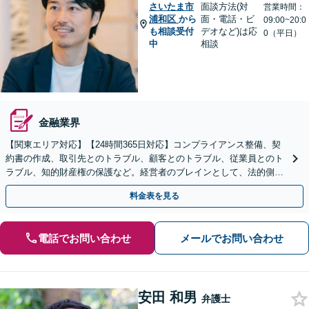
さいたま市
面談方法(対
営業時間：
浦和区
から
面・電話・ビ
09:00~20:0
も相談受付
デオなど)は応
0（平日）
中
相談
金融業界
【関東エリア対応】【24時間365日対応】コンプライアンス整備、契
約書の作成、取引先とのトラブル、顧客とのトラブル、従業員とのト
ラブル、知的財産権の保護など。経営者のブレインとして、法的側面
より力強く事業をサポートします。【初回相談無料】
料金表を見る
電話でお問い合わせ
メールでお問い合わせ
安田 和男
弁護士