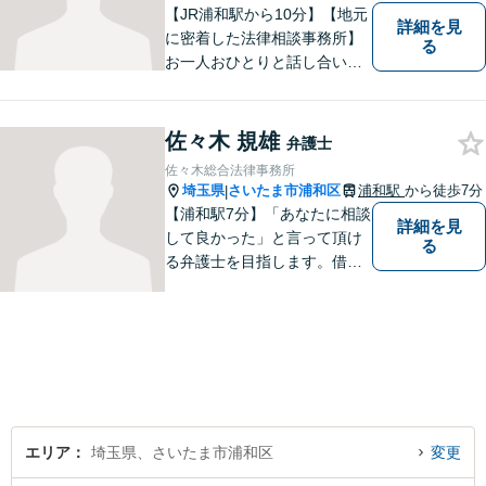
【JR浦和駅から10分】【地元
詳細を見
に密着した法律相談事務所】
る
お一人おひとりと話し合い、
その方の希望に沿った提案を
行っております。お役に立て
ることがあれば、ぜひお手伝
佐々木 規雄
弁護士
いさせてください。【平日21
佐々木総合法律事務所
時まで対応可】
埼玉県
さいたま市浦和区
浦和駅
から徒歩7分
|
【浦和駅7分】「あなたに相談
詳細を見
して良かった」と言って頂け
る
る弁護士を目指します。借
金・交通事故・離婚など、幅
広いお困りごとに対応してま
いります。まずはご相談くだ
さいませ。【近隣駐車場あ
り】
エリア
埼玉県、さいたま市浦和区
変更