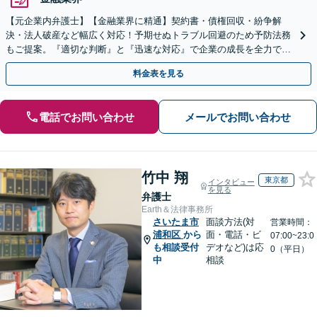
【元企業内弁護士】【金融業界に精通】契約書・債権回収・紛争解
決・法人破産など幅広く対応！予期せぬトラブル回避のため予防法務
もご提案。『適切な判断』と『迅速な対応』で企業の成長を全力でサ
ポート【他士業連携】【ワンストップサービスの提供】
料金表を見る
電話でお問い合わせ
メールでお問い合わせ
竹中 翔
東京都
インタビュー
を見る
弁護士
Earth＆法律事務所
さいたま市
面談方法(対
営業時間：
浦和区
から
面・電話・ビ
07:00~23:0
も相談受付
デオなど)は応
0（平日）
中
相談