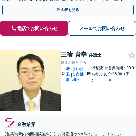
業主の方初回面談無料】
料金表を見る
電話でお問い合わせ
メールでお問い合わせ
三輪 貴幸
弁護士
樟葉法律事務所
浦和駅
か
営業時間：09:0
埼
さいた
0~18:00（平
玉
ま市浦
ら徒歩10
|
県
和区
日）
分
金融業界
【営業時間内初回相談無料】知的財産権やM&Aのデューデリジェン