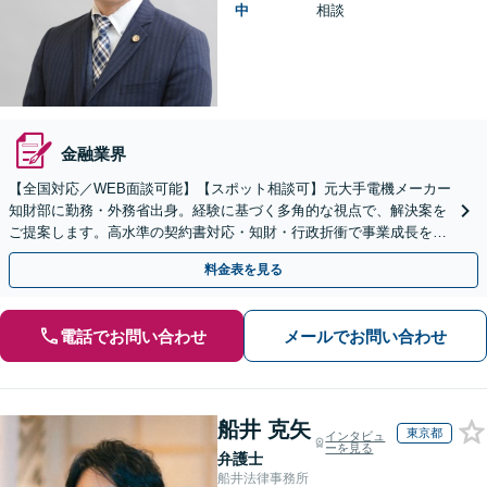
中
相談
金融業界
【全国対応／WEB面談可能】【スポット相談可】元大手電機メーカー
知財部に勤務・外務省出身。経験に基づく多角的な視点で、解決案を
ご提案します。高水準の契約書対応・知財・行政折衝で事業成長を牽
引いたします。
料金表を見る
電話でお問い合わせ
メールでお問い合わせ
船井 克矢
東京都
インタビュ
ーを見る
弁護士
船井法律事務所