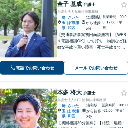
金子 基成
弁護士
弁護士法人九重法律事務所
北浦和駅
営業時間：09:0
埼
さいた
0~17:00（平
玉
ま市浦
から徒歩
|
県
和区
日）
5分
【交通事故事案初回面談無料】【WEB
＆電話相談OK】むち打ち・物損など軽
微な事故〜重い障害・死亡事故まで、
豊富な対応実績。弁護士3名で3,000件
以上の交通事故の実績あり。ご相談、
解決まで全て弁護士が対応し、負担を
電話でお問い合わせ
メールでお問い合わせ
軽減します【北浦和駅7分】
本多 将大
弁護士
弁護士法人KTG 浦和法律事務所
浦和駅
営業時間：09:00
埼
さいた
~21:00（平日）
玉
ま市浦
から徒歩
|
県
和区
3分
【初回相談30分無料】【相続・離婚・