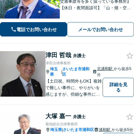
交通事故等を多く扱っている事務所】
【休日・夜間面談可】「山・畑・空き
家などの遺産分割にも対応」相続・離
婚丸ごとお任せください【浦和駅3分】
電話でお問い合わせ
メールでお問い合わせ
津田 哲哉
弁護士
津田法律事務所
北浦和駅
から徒歩5
埼玉
さいたま市浦和
|
県
区
分
【土日祝、時間外もOK】複雑
詳細を見
で難しい事件に、やりがいを
る
感じますが、些細な事件にも
丁寧に対応します。コンサル
ティング会社での経験から、
会社経営、経理・税務などに
大塚 嘉一
弁護士
も詳しく、きめ細かく対応致
菊地総合法律事務所
します。刑事事件にも力を入
埼玉県
さいたま市浦和区
浦和駅
から徒歩5分
|
れています。