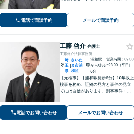
題】DV・ハラスメント問題はお任せく
ださい【相続・遺言】特別受益や寄与
分・遺留分にも積極的に対応【夜間／
電話で面談予約
メールで面談予約
休日の相談可能】
工藤 啓介
弁護士
工藤啓介法律事務所
浦和駅
営業時間：09:00
埼
さいた
~23:00（平日）
玉
ま市浦
から徒歩
|
県
和区
6分
【元検事】【浦和駅徒歩6分】10年以上
検事を務め、証拠の見方と事件の見立
てには自信があります。刑事事件・離
婚等の家事事件・企業法務のご相談を
お受けしております。まずはお問い合
わせ下さい。
電話でお問い合わせ
メールでお問い合わせ