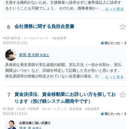
主張する権利がないため、主債務者へ請求せずに連帯保証人に請求す
るということも可能でしょう。 そのため、債権者側からすれば、会社
が払えない場合に連帯保証人に請求できるものではなく、どちらに請
求しても良いものとなります。
6
会社債務に関する負担合意書
#契約書作成・リーガルチェック
#金融業界
2025年6月12日
役にたった
2
尾熊 晋大朗
弁護士
具体的な発生原因や支払金額の総額、支払方法（一括か分割か、支払
期限はいつか）など、詳細を特定して記載した方が良いと思います。
発生原因等の情報が特定されていない合意書の場合、無効になるリス
クがあり得ます。 また、例えば、分割払いの場合の期限の利益喪失条
項など、合意書に記載した方が良い文言もありますので、ご注意され
た方が良いです。 合意書など法的な書面は文言によって効果が変わり
7
資金決済法、資金移動業にお詳しい方を探してお
得るので、弁護士にご事情を伝えて直接相談、合意書の作成を依頼す
ります（投げ銭システム開発中です）
ることをお勧めいたします。
#IT業界
#人材・HR業界
#スタートアップ・新規事業
#金融業界
2022年11月2日
役にたった
2
企業法務に強い弁護士
清水 卓
弁護士