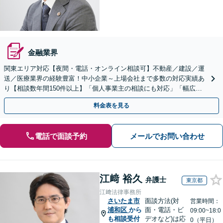
金融業界
関東エリア対応【夜間・電話・オンライン相談可】不動産／建設／運
送／医療業界の経験豊富！中小企業～上場会社まで多数の対応実績あ
り【相談数年間150件以上】「個人事業主の相談にも対応」「幅広い
顧問プランをご用意／従業員・ご家族様の無料相談あり」
料金表を見る
電話で面談予約
メールでお問い合わせ
江﨑 裕久
弁護士
東京都
江﨑法律事務所
さいたま市
面談方法(対
営業時間：
浦和区
から
面・電話・ビ
09:00~18:0
も相談受付
デオなど)は応
0（平日）