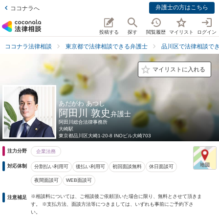
弁護士の方はこちら
ココナラへ
投稿する
探す
閲覧履歴
マイリスト
ログイン
ココナラ法律相談
東京都で法律相談できる弁護士
品川区で法律相談で
マイリストに入れる
あだがわ あつし
阿田川 敦史
弁護士
阿田川総合法律事務所
大崎駅
東京都
品川区大崎1-20-8 INOビル大崎703
注力分野
企業法務
対応体制
分割払い利用可
後払い利用可
初回面談無料
休日面談可
夜間面談可
WEB面談可
※相談料については、ご相談後ご依頼頂いた場合に限り、無料とさせて頂きま
注意補足
す。 ※支払方法、面談方法等につきましては、いずれも事前にご予約下さ
い。