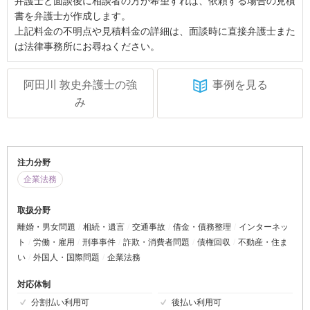
弁護士と面談後に相談者の方が希望すれば、依頼する場合の見積
書を弁護士が作成します。
上記料金の不明点や見積料金の詳細は、面談時に直接弁護士また
は法律事務所にお尋ねください。
阿田川 敦史弁護士の強
事例を見る
み
注力分野
企業法務
取扱分野
離婚・男女問題
相続・遺言
交通事故
借金・債務整理
インターネッ
ト
労働・雇用
刑事事件
詐欺・消費者問題
債権回収
不動産・住ま
い
外国人・国際問題
企業法務
対応体制
分割払い利用可
後払い利用可