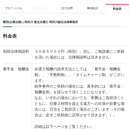
プロフィール
インタビュー
注力分野
事例紹介
料金表
費用(企業法務) | 阿田川 敦史弁護士 阿田川総合法律事務所
料金表
初回法律相談料
３０分５０００円（税別）。但し、ご相談後にご依頼
を頂いた場合には、法律相談料は頂きません。
着手金・報酬金
弁護士報酬の請求方法としては、「着手金・報酬金
制」、「手数料制」、「タイムチャージ制」がござい
ます。
紛争事件のご依頼の場合には、基本的には「着手金・
報酬金制」を採らせて頂くことになります。
なお、いずれの場合においても、実費はご負担頂くと
ともに、往復２時間を超える遠方への出張が必要な場
合には、日当をご負担頂く場合がございます（その場
合は、必ずご依頼前に説明させて頂きます。）。
詳細は以下ページをご覧ください。