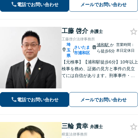
動産などに対応します。中小企業さ
電話でお問い合わせ
メールでお問い合わせ
ま、個人事業主さまからのご相談に注
力【初回面談無料】
工藤 啓介
弁護士
工藤啓介法律事務所
埼
浦和駅
か
営業時間：
さいたま
玉
|
本日定休日
ら徒歩6分
市浦和区
県
【元検事】【浦和駅徒歩6分】10年以上
検事を務め、証拠の見方と事件の見立
てには自信があります。刑事事件・離
婚等の家事事件・企業法務のご相談を
お受けしております。まずはお問い合
わせ下さい。
電話でお問い合わせ
メールでお問い合わせ
三輪 貴幸
弁護士
樟葉法律事務所