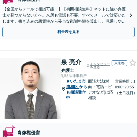
【全国からメールで相談可能！】【初回相談無料】ネットに強い弁護
士が見つからない方へ。来所も電話も不要、すべてメールで対応いた
します。書き込みの悪質性から妥当な慰謝料額を算出し、見通しや費
用面のリスクも包み隠さずお伝えしサポートします。
料金表を見る
泉 亮介
東京都
インタビュー
を見る
弁護士
彩結法律事務所
さいたま市
面談方法(対
営業時間：1
浦和区
から
面・電話・ビ
0:00~20:55
も相談受付
デオなど)は応
（土日祝日）
中
相談
肖像権侵害