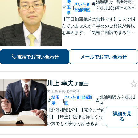
埼
浦和駅
か
営業時間：
さいたま
玉
|
本日定休日
ら徒歩10分
市浦和区
県
【平日初回相談は無料です】１人で悩
んでいませんか？早めのご相談が解決
を早めます。「気軽に相談できる弁護
士」として企業法務、相続から借金問
題まで広く対応。裁判所隣の立地を活
かした迅速な行動力でサポートしま
電話でお問い合わせ
メールでお問い合わせ
す。まずはお気軽にご相談ください。
川上 幸夫
弁護士
アネモネ法律事務所
北浦和駅
から徒歩1
埼玉
さいたま市浦和
|
県
区
分
【北浦和駅1分】【完全ご予約
詳細を見
制】【埼玉】法律に詳しくな
る
い方でも不安なく話せるよ
う、わかりやすくご説明する
ことを心がけています。 難し