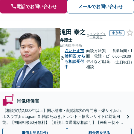
電話でお問い合わせ
メールでお問い合わせ
滝田 泰之
東京都
インタビュ
ーを見る
弁護士
En法律事務所
さいたま市
面談方法(対
営業時間：1
浦和区
から
面・電話・ビ
0:00~20:30
も相談受付
デオなど)は応
（土日祝日）
中
相談
肖像権侵害
【相談実績2,000件以上】開示請求・削除請求の専門家－爆サイ,5ch,
ホスラブ,Instagram,X,雑談たぬき,トレント－幅広いサイトに対応可
能。【初回相談60分無料】【弁護士直通電話相談可】【来所一切不
要】【夜間・休日面談可】
事例を見る(1件)
料金表を見る