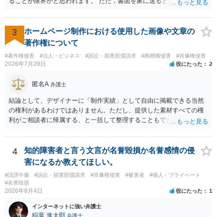
ることが限界かと思われます。 ただ，書面を家に送ると家族に不貞行
界があるかと思うので、資料等を持参の上、弁護士に相談されること
為が発覚しご自身が慰謝料請求を受けるリスクがあるため，書面で削
も一つかと存じます。
除等を求めることは避けたほうが良いかと思われます。
3
ホームページ制作における使用した画像や文章の
著作権について
#著作権侵害
#法人・ビジネス
#訴訟・損害賠償請求
#商標権侵害
#肖像権侵害
2026年7月29日
役にたった
2
匿名A
弁護士
結論として、デザイナーに「制作実績」として自由に掲載できる当然
の権利があるわけではありません。ただし、提供した素材すべての権
利がご相談者に帰属する、と一括して整理することもできません。 ご
自身が撮影・執筆した写真や文章は、創作性があれば原則としてご自
身が著作権者です。 他方、ブランド名、文字主体のロゴ、商品情報、
短いキャッチコピー、販売コンセプトなどは、通常、著作物には当た
4
知的障害者と言う文言が名誉毀損か名誉感情の侵
りません。ただし、ロゴに独自の図形やイラスト等が含まれる場合に
害になるか教えてほしい。
は、その表現部分が著作物となる可能性があります。 また、人物写真
#誹謗中傷
#訴訟・損害賠償請求
#肖像権侵害
#被害者
#個人・プライベート
の著作権は撮影者に、肖像に関する権利は被写体本人に帰属します
#名誉毀損
（著作権法2条・17条）。 ウェブサイト全体に当然に著作権が生じる
2026年8月4日
役にたった
1
わけではありません。デザイナーが独自に制作したイラストやバナー
インターネットに強い弁護士
等は別として、一般的なレイアウトや配色、依頼者から提供された素
稲葉 進太郎
弁護士
材を希望に沿って配置した部分には、通常、著作物性は認められにく