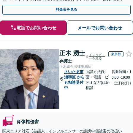
お気軽にご相談下さい。【オンライン相談可】
料金表を見る
電話でお問い合わせ
メールでお問い合わせ
正木 湧士
東京都
インタビュ
ーを見る
弁護士
正木総合法律事務所
さいたま市
面談方法(対
営業時間：1
浦和区
から
面・電話・ビ
0:00~19:00
も相談受付
デオなど)は応
（土日祝日）
中
相談
肖像権侵害
関東エリア対応【芸能人・インフルエンサーの誹謗中傷被害の取扱い