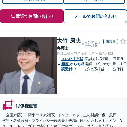
電話でお問い合わせ
メールでお問い合わせ
大竹 康央
東京都
インタビュ
ーを見る
弁護士
弁護士法人コスモポリタン法律事務所
営業時
さいたま市浦
面談方法(対面・
和区
からも相
電話・ビデオな
間：本日
談受付中
ど)は応相談
定休日
肖像権侵害
【全国対応】【関東エリア対応】インターネット上の誹謗中傷・風評
被害・名誉毀損・プライバシー侵害等の投稿に対応いたします。イン
ターネットトラブルに特化した顧問契約プラン有。法人・個人問わず