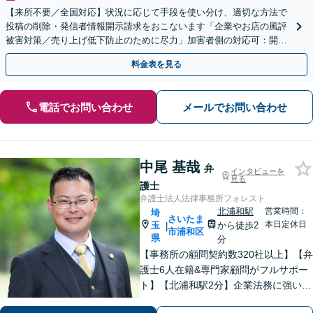
【来所不要／全国対応】状況に応じて手段を使い分け、適切な方法で
投稿の削除・発信者情報開示請求をおこないます「企業やお店の風評
被害対策／売り上げ低下防止のために尽力」加害者側の対応可：開示
請求の意見照会が来たときの対処法、被害者との示談交渉
料金表を見る
電話でお問い合わせ
メールでお問い合わせ
中尾 基哉
弁
インタビューを
見る
護士
弁護士法人法律事務所フォレスト
北浦和駅
営業時間：
埼
さいたま
本日定休日
玉
から徒歩2
|
市浦和区
県
分
【事務所の顧問契約数320社以上】【弁
護士6人在籍&専門家顧問がフルサポー
ト】【北浦和駅2分】企業法務に強い弁
護士が労働雇用、債権回収、刑事、不