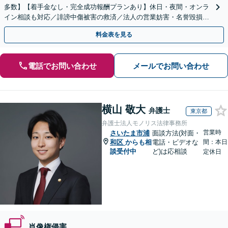
多数】【着手金なし・完全成功報酬プランあり】休日・夜間・オンラ
イン相談も対応／誹謗中傷被害の救済／法人の営業妨害・名誉毀損問
題・著作権侵害に関するご相談可
料金表を見る
電話でお問い合わせ
メールでお問い合わせ
横山 敬大
弁護士
東京都
弁護士法人モノリス法律事務所
営業時
さいたま市浦
面談方法(対面・
和区
からも相
電話・ビデオな
間：本日
談受付中
ど)は応相談
定休日
肖像権侵害