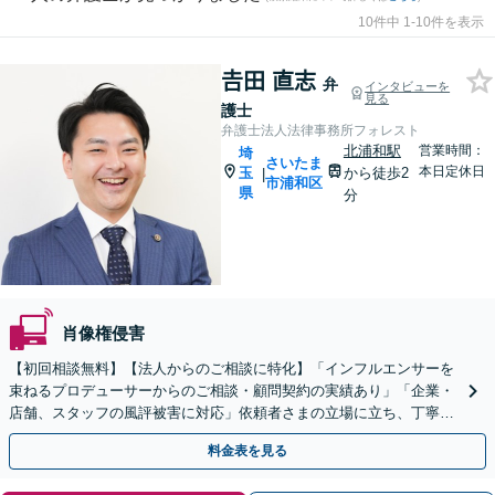
10件中 1-10件を表示
𠮷田 直志
弁
インタビューを
見る
護士
弁護士法人法律事務所フォレスト
北浦和駅
営業時間：
埼
さいたま
本日定休日
玉
から徒歩2
|
市浦和区
県
分
肖像権侵害
【初回相談無料】【法人からのご相談に特化】「インフルエンサーを
束ねるプロデューサーからのご相談・顧問契約の実績あり」「企業・
店舗、スタッフの風評被害に対応」依頼者さまの立場に立ち、丁寧な
説明と迅速な対応で不安を解消【夜間相談可】
料金表を見る