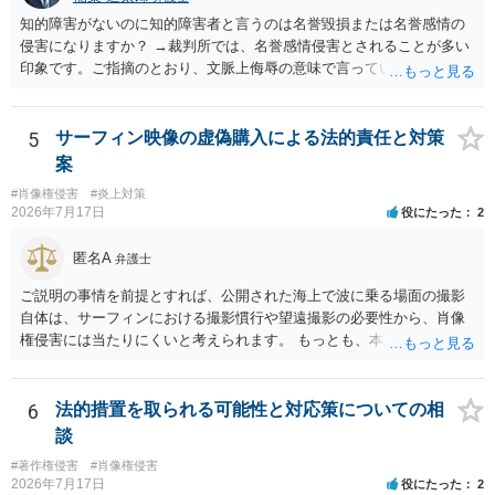
いと考えられます。仮に具体的な画面構成の一部に創作性が認められ
知的障害がないのに知的障害者と言うのは名誉毀損または名誉感情の
ても、その権利は当該部分に限られ、ご相談者の写真や文章等を制作
侵害になりますか？ →裁判所では、名誉感情侵害とされることが多い
実績として掲載する権限まで当然に生じるものではありません。 もっ
印象です。ご指摘のとおり、文脈上侮辱の意味で言っている点も加味
とも、契約書がなくても、見積書、メール、利用規約等に実績掲載へ
されていると思います。
の同意があれば別です。また、単に制作を担当した事実を記載した
り、公開中のサイトへリンクしたりする行為まで当然に禁止できると
5
サーフィン映像の虚偽購入による法的責任と対策
は限りません。 人物写真については、通常のSNSへの無断掲載と同
案
様、掲載目的、態様、必要性、本人の特定可能性等から判断されま
#肖像権侵害
#炎上対策
す。営業目的であり、本人も掲載を拒否していることは、違法性を認
2026年7月17日
役にたった
2
める方向の事情となりますが、自動的に肖像権侵害となるわけではあ
りません。 まず、見積書、メール、チャット、デザイナーの利用規約
匿名A
弁護士
を確認したうえで、「提供素材及びこれを含む画面の複製・SNS掲載
を許諾しない」と書面で明確に通知することをお勧めします。すでに
ご説明の事情を前提とすれば、公開された海上で波に乗る場面の撮影
掲載された場合は、URL、掲載日時、画面を保存してから削除を求め
自体は、サーフィンにおける撮影慣行や望遠撮影の必要性から、肖像
てください。
権侵害には当たりにくいと考えられます。 もっとも、本人の同意前に
識別可能なプレビューを誰でも閲覧できる状態で公開する点は別問題
です。低解像度化や透かしだけでは十分とは限らず、事前同意を取得
する、第三者が識別できない程度に加工する、又は本人のアカウント
6
法的措置を取られる可能性と対応策についての相
内だけで表示する方法を検討すべきです。 なりすまし購入・転売が行
談
われた場合、御社の責任が当然に生じるわけではありません。しか
#著作権侵害
#肖像権侵害
し、自己申告だけで購入でき、自社が照合不一致を検出しても販売を
2026年7月17日
役にたった
2
止めていない現行の運用では、予測可能な不正への対策を怠ったとし