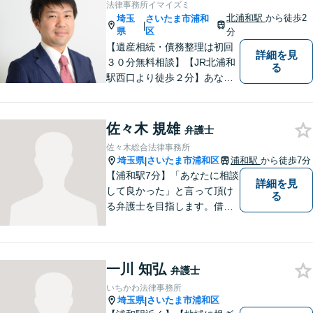
接見を重視！少年事件は子ど
法律事務所イマイズミ
もたちの将来を見据えてサポ
北浦和駅
から徒歩2
埼玉
さいたま市浦和
|
ート。
県
区
分
【遺産相続・債務整理は初回
詳細を見
３０分無料相談】【JR北浦和
る
駅西口より徒歩２分】あなた
の悩み、法律事務所イマイズ
ミがお預かりします。あなた
の代わりに悩み、考え、解決
佐々木 規雄
弁護士
策をご提案します。
佐々木総合法律事務所
埼玉県
さいたま市浦和区
浦和駅
から徒歩7分
|
【浦和駅7分】「あなたに相談
詳細を見
して良かった」と言って頂け
る
る弁護士を目指します。借
金・交通事故・離婚など、幅
広いお困りごとに対応してま
いります。まずはご相談くだ
一川 知弘
さいませ。【近隣駐車場あ
弁護士
り】
いちかわ法律事務所
埼玉県
さいたま市浦和区
|