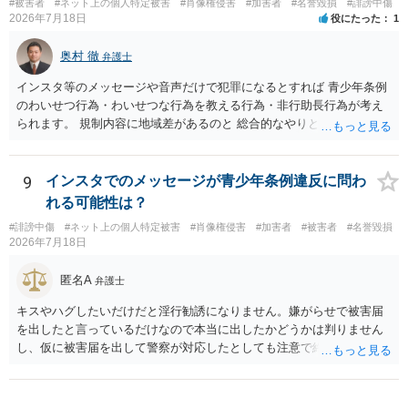
#被害者
#ネット上の個人特定被害
#肖像権侵害
#加害者
#名誉毀損
#誹謗中傷
2026年7月18日
役にたった
1
奥村 徹
弁護士
インスタ等のメッセージや音声だけで犯罪になるとすれば 青少年条例
のわいせつ行為・わいせつな行為を教える行為・非行助長行為が考え
られます。 規制内容に地域差があるのと 総合的なやりとりの内容で判
断されるので、 最寄りの弁護士に直接相談されるのがいいと思いま
す。
9
インスタでのメッセージが青少年条例違反に問わ
れる可能性は？
#誹謗中傷
#ネット上の個人特定被害
#肖像権侵害
#加害者
#被害者
#名誉毀損
2026年7月18日
匿名A
弁護士
キスやハグしたいだけだと淫行勧誘になりません。嫌がらせで被害届
を出したと言っているだけなので本当に出したかどうかは判りません
し、仮に被害届を出して警察が対応したとしても注意で終わるような
話です。放置しておいて下さい。 念のため、過去のやり取りはとって
おくように。