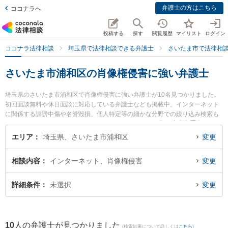
弁護士の方はこちら
ココナラへ
投稿する
探す
閲覧履歴
マイリスト
ログイン
ココナラ法律相談
埼玉県で法律相談できる弁護士
さいたま市で法律相
さいたま市浦和区の肖像権侵害に強い弁護士
埼玉県のさいたま市浦和区で肖像権侵害に強い弁護士が10名見つかりました。
初回面談無料や休日面談に対応している弁護士なども掲載中。インターネット
に関係する誹謗中傷や名誉毀損、個人特定等の細かな分野での絞り込み検索も
でき便利です。特に弁護士法人法律事務所フォレストの𠮷田 直志弁護士や弁護
士法人法律事務所フォレストの中尾 基哉弁護士、工藤啓介法律事務所の工藤 啓
エリア
埼玉県、さいたま市浦和区
変更
介弁護士のプロフィール情報や弁護士費用、強みなどが注目されています。
『さいたま市浦和区で土日や夜間に発生した肖像権侵害のトラブルを今すぐに
相談内容
インターネット、肖像権侵害
変更
弁護士に相談したい』『肖像権侵害のトラブル解決の実績豊富な近くの弁護士
を検索したい』『初回相談無料で肖像権侵害を法律相談できるさいたま市浦和
区内の弁護士に相談予約したい』などでお困りの相談者さんにおすすめです。
詳細条件
未選択
変更
10
人の弁護士が見つかりました
(検索結果について詳しくは
こちら
)