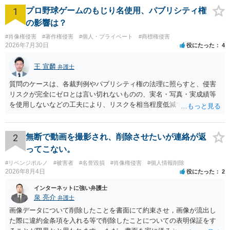
1
プロ野球ゲームのもじり名使用、パブリシティ権
の影響は？
#肖像権侵害
#著作権侵害
#個人・プライベート
#商標権侵害
2026年7月30日
役にたった
4
王 宣麟
弁護士
質問のケースは、各裁判例やパブリシティ権の法理に照らすと、侵害
リスクが完全にゼロとは言い切れないものの、実名・写真・実成績等
を使用しないなどの工夫により、リスクを相当程度低減できる設計に
なっているかと思います。 ただし、「野球ファンであれば元の選手を
推測できる」という点は、裁判で争われた場合に「専ら顧客吸引力の
利用を目的とする」と判断される余地を残すため、一定の注意が必要
2
無断で動画を撮影され、削除させたいが連絡が返
です。 また、広告収益の有無は、侵害判断に一定の影響を与える可能
ってこない。
性がありますが、決定的要因ではありません。 パブリシティ権侵害の
#リベンジポルノ
#被害者
#名誉毀損
#肖像権侵害
#個人情報削除
成否は、主に「専ら顧客吸引力の利用を目的とするか」という点で判
2026年8月4日
役にたった
2
断されます。広告収益があることは「商業的目的」を強く示す要素で
すが、それだけで直ちに侵害となるわけではありません。完全無償・
インターネットに強い弁護士
非営利であれば「表現の自由」「創作物」としての側面が強く評価さ
泉 亮介
弁護士
れる可能性があります。一方、広告収益がある場合は「商業利用」と
画像データについて削除したことを書面にて約束させ，画像が流出し
しての色彩が強まり、リスクが高まる可能性があります。 公開前に変
た際に違約金条項を入れる等で削除したことについての表明保証をす
更・確認しておく事項については、公開の場でアドバイスするにも限