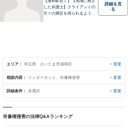
【浦和駅近く】【地域に根ざ
詳細を見
した弁護士】クライアントの
る
方々の満足を得られるよう最
善を尽くします。交通事故／
離婚問題／刑事事件／労働問
題／企業法務など、幅広く対
応可能。【明確な料金体系】
法律トラブルでお悩みの方
は、どうぞお気軽にご相談く
ださい。
エリア
埼玉県、さいたま市浦和区
変更
相談内容
インターネット、肖像権侵害
変更
詳細条件
未選択
変更
肖像権侵害の法律Q&Aランキング