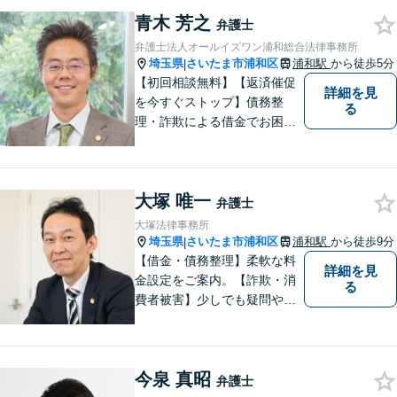
く感じがちな法律問題も、少
青木 芳之
弁護士
しずつ一緒に整理していきま
弁護士法人オールイズワン浦和総合法律事務所
しょう。
埼玉県
さいたま市浦和区
浦和駅
から徒歩5分
|
【初回相談無料】【返済催促
詳細を見
を今すぐストップ】債務整
る
理・詐欺による借金でお困り
の方はお早めにご相談くださ
い。多くのお客様から高評価
をいただいています。【浦和
大塚 唯一
駅5分】【プライバシー配慮】
弁護士
【平日22時・土日祝20時ま
大塚法律事務所
で】【弁護士歴10年以上】
埼玉県
さいたま市浦和区
浦和駅
から徒歩9分
|
【借金・債務整理】柔軟な料
詳細を見
金設定をご案内。【詐欺・消
る
費者被害】少しでも疑問や不
安を感じた場合はすぐにご相
談を。【不動産・住まい】幅
広い問題に対応しています。
今泉 真昭
【刑事事件】スピーディーな
弁護士