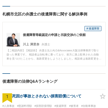
ます！遺産分割の相談を中心
に幅広い相談に対応」【休
札幌市北区の弁護士の後遺障害に関する解決事例
日・夜間相談可】【子連れ相
談可】【完全個室相談】
# 後遺障害
後遺障害等級認定の申請と示談交渉のご依頼
川上 満里奈
弁護士
【ご相談内容】【相談前】 弁護士法人ALG&Associates大阪法律事務所で取り
扱った事案です。 相談者は自転車に乗っており、前方に路上駐車された自動
車を見つけたことから、進路変更をしようとしました。相談者は進路変更を
するにあたり、後方確認をしましたが、相談者が乗る自転車のすぐ後方に自
動車が接近しており、そのまま、相談者が自動車に追突され転倒した事案で
す。 相談者は、腰痛や右足のしびれなどがあり、通院していましたが、事故
後6か月をめどに相手方保険会社から、治療の打ち切りを打診されました。 相
談者に後遺障害が残っていたため、後遺障害等級認定の申請やその後の示談
後遺障害の法律Q&Aランキング
交渉について、一人では不安が残るということで、ご依頼いただきました。
【相談後】 後遺障害の申請にあたって、MRI画像において神経根の圧迫は認
められましたが、主治医曰く事故によるものかは不明であるとのことでし
1
た。 そこで、相談者から事故の状況、治療の経過、現在の症状等を詳しく聴
死因が事故とされない損害賠償について
き取りました。その上で、主治医に後遺障害診断書を作成してもらうにあた
って、留意してもらいたい自覚症状の記載やご依頼者様の状況に沿った神経
#人身事故
#慰謝料増額
#損害賠償増額
#後遺障害
#被害者
#自動車事故
学検査の実施を主治医に依頼しました。 このように丁寧に後遺障害等級認定