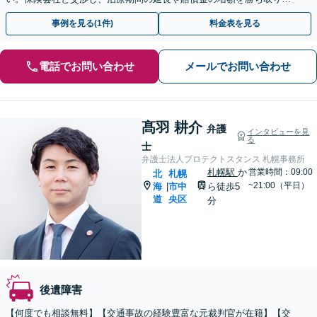
す。後遺障害の等級認定の手続きなどもお任せください。
事例を見る(1件)
料金表を見る
電話でお問い合わせ
メールでお問い合わせ
髙羽 耕介
弁護
インタビューを見
る
士
弁護士法人プロテクトスタンス 札幌事務所
札幌駅
か
営業時間：09:00
北
札幌
~21:00（平日）
海
市中
ら徒歩5
|
道
央区
分
後遺障害
【何度でも相談無料】【交通事故の経験豊富な元裁判官が在籍】【交