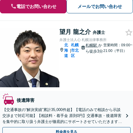
電話でお問い合わせ
メールでお問い合わせ
望月 龍之介
弁護士
弁護士法人心 札幌法律事務所
北
札幌
札幌駅
か
営業時間：09:00~
海
市北
|
21:00（平日）
ら徒歩3分
道
区
後遺障害
【交通事故の“解決実績”累計35,000件超】【電話のみで相談から示談
交渉まで対応可能】【相談料・着手金 原則0円】交通事故・後遺障害
を集中的に取り扱う弁護士が徹底的にサポートさせていただきます！
相談のみ大歓迎！まずはお気軽にご相談ください
料金表を見る