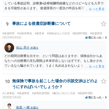
している事故証明、診断書•診療報酬明細書などのコピーなどを入手で
きる可能性があります。 後遺障害の一度目の申請を相手方任意保険会
社を通じて行なっている場合（事前認定）、後遺障害診断書や認定結
果と認定理由書も相手方任意保険会社から入手できる可能性がありま
す。 これらが難しくても、通院していた病院のカルテを取り付けるこ
9
事故による後遺症診断書について
と等で代替が可能な場合もあります。 事故からどの程度期間が経過し
ているがが定かではありませんが、昨年４月から既に１年半年程度経
#後遺障害
#自動車事故
#被害者
#保険会社との交渉
#慰謝料増額
#後遺障害
過しており、時効なども意識しながら対応をしておきたいところで
2022年6月6日
役にたった
3
す。 待っていても事態が打開しない可能性もあるため、依頼の対応が
可能な弁護士に個別に問い合わせ、上記の方法等を参考に進め方を相
佐山 亮介
弁護士
談してみるのが望ましいかもしれません。
どの期間治療費を出すか、という問題はありますが、保険会社からあ
なたへの治療費の支払期限は本来存在しないはずです。もし急かされ
ているなら騙されています。うまく丸め込まれないようご注意下さ
い。 診療内科の費用を払ってもらえるかどうかは絶対の保証はありま
せんが、受診したならば提出すべきです。
10
無保険で事故を起こした場合の示談交渉はどのよ
うにすればいいでしょうか？
#人身事故
#後遺障害
#損害賠償増額
#解決に向けた示談
#慰謝料増額
2020年2月4日
役にたった
5
前原 一輝
弁護士