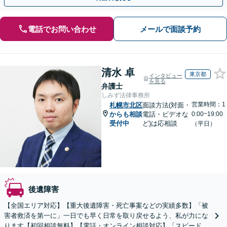
電話でお問い合わせ
メールで面談予約
清水 卓
東京都
インタビュー
を見る
弁護士
しみず法律事務所
営業時間：1
札幌市北区
面談方法(対面・
からも相談
電話・ビデオな
0:00~19:00
受付中
ど)は応相談
（平日）
後遺障害
【全国エリア対応】【重大後遺障害・死亡事案などの実績多数】「被
害者救済を第一に」一日でも早く日常を取り戻せるよう、私が力にな
ります【初回相談無料】【電話・オンライン相談対応】「スピード対