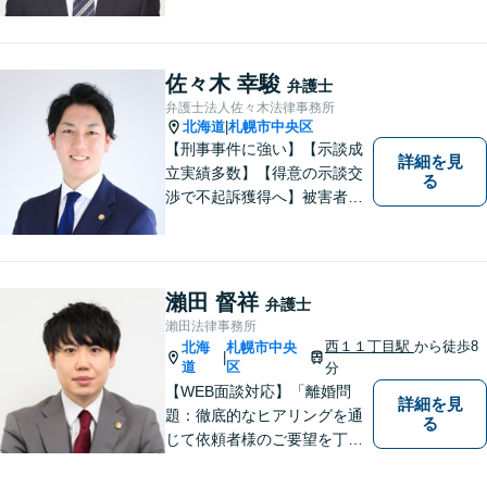
言葉に、全弁護士と全スタッ
フが一丸となって業務にあた
り、地域の皆さまにとって、
もっと身近な存在になりたい
佐々木 幸駿
弁護士
と考えています。離婚、相
弁護士法人佐々木法律事務所
続、交通事故、借金、労働、
北海道
札幌市中央区
|
刑事事件など
【刑事事件に強い】【示談成
詳細を見
立実績多数】【得意の示談交
る
渉で不起訴獲得へ】被害者感
情にも配慮した丁寧な示談交
渉【すぐに接見に駆けつけま
す】スピード対応で少しでも
早い釈放へ！離婚トラブル／
瀨田 督祥
弁護士
交通事故被害の方の対応実績
瀨田法律事務所
多数
西１１丁目駅
から徒歩8
北海
札幌市中央
|
道
区
分
【WEB面談対応】「離婚問
詳細を見
題：徹底的なヒアリングを通
る
じて依頼者様のご要望を丁寧
に把握」「相続問題：依頼者
様が納得できる解決を目指し