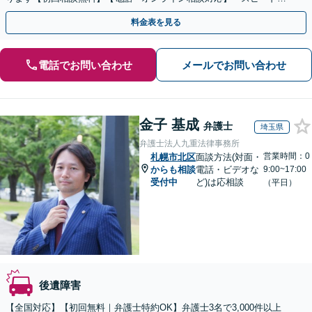
応・納得できる解決を」「刑事裁判のニーズにも対応」
料金表を見る
電話でお問い合わせ
メールでお問い合わせ
金子 基成
弁護士
埼玉県
弁護士法人九重法律事務所
営業時間：0
札幌市北区
面談方法(対面・
からも相談
電話・ビデオな
9:00~17:00
受付中
ど)は応相談
（平日）
後遺障害
【全国対応】【初回無料｜弁護士特約OK】弁護士3名で3,000件以上