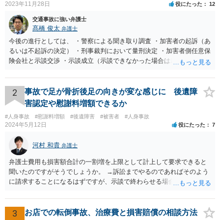
2023年11月28日
役にたった
12
申請をしたところ、後遺障害等級第14級9号が認定されました。 その後、相
手方に対し、後遺障害による仕事への支障等を説明し交渉したところ、自賠
交通事故に強い弁護士
責保険からの75万円を含め、約400万円の賠償額を獲得しました。 【弁護士
髙橋 俊太
弁護士
からのコメント】 本件は、通院中から、弊事務所の弁護士がアドバイスをし
今後の進行としては、 ・警察による聞き取り調査 ・加害者の起訴（あ
て後遺障害等級認定を行ったところ、功を奏し、適切な後遺障害等級を獲得
し、400万円もの賠償額を得ることができた事案です。 弁護士としては、示
るいは不起訴の決定） ・刑事裁判において量刑決定 ・加害者側任意保
談交渉による増額交渉をするだけのほうが業務量が圧倒的に少なく、楽なの
険会社と示談交渉 ・示談成立（示談できなかった場合は裁判） となり
は間違いありませんが、相談者が自賠責から後遺障害等級の認定を適切に受
ます。なお、警察では、お母様の生前のご様子やご遺族の被害感情、
けられない場合、納得いく損害賠償を得ることはできません。 いわゆる、踏
加害者に対する処罰感情など尋ねられるはずですので、率直にお答え
んだり蹴ったりです。 弁護士としては、不当に高い等級認定を得ることはで
になるとよいと思います。
2
事故で足が骨折後足の向きが変な感じに 後遺障
きませんが、後遺症が残ってしまった時のために、適切な等級認定を受ける
ために、動く必要があります。 本件は、このような、相談者が通院中の際か
害認定や慰謝料増額できるか
ら相談をいただき、ご依頼いただけたことから、適切な後遺障害等級認定を
#人身事故
獲得ができ、加えて、納得のいく損害賠償金を獲得できた事案といえるでし
#慰謝料増額
#後遺障害
#被害者
#人身事故
2024年5月12日
ょう。
役にたった
7
河村 和貴
弁護士
弁護士費用も損害額合計の一割増を上限として計上して要求できると
聞いたのですがそうでしょうか。 →訴訟までやるのであればそのよう
に請求することになるはずですが、示談で終わらせる場合には、そこ
は譲歩させられることが多いように思います。 LAC基準の弁護士さん
ならほとんど充足できるか多くが返ってくるイメージなので頼むのも
いいかなと思うのですが。 →LAC基準でもそうかもしれませんし、交
3
お店での転倒事故、治療費と損害賠償の相談方法