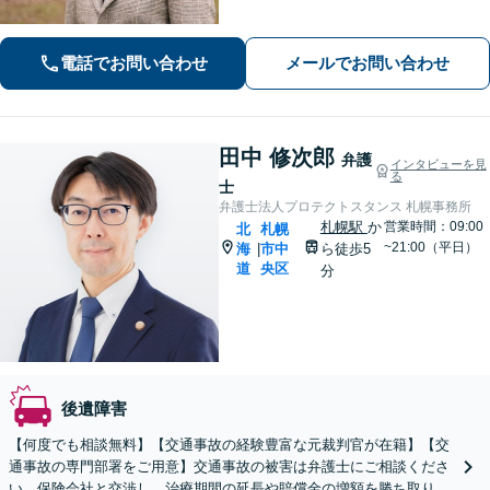
的かつ多角的に解決策を検討し、依頼
者様にとって有利な解決を目指し尽力
いたします。今ある問題だけではな
電話でお問い合わせ
メールでお問い合わせ
く、派生的・将来的な問題予防にも対
応いたします。
田中 修次郎
弁護
インタビューを見
る
士
弁護士法人プロテクトスタンス 札幌事務所
札幌駅
か
営業時間：09:00
北
札幌
~21:00（平日）
海
市中
ら徒歩5
|
道
央区
分
後遺障害
【何度でも相談無料】【交通事故の経験豊富な元裁判官が在籍】【交
通事故の専門部署をご用意】交通事故の被害は弁護士にご相談くださ
い。保険会社と交渉し、治療期間の延長や賠償金の増額を勝ち取りま