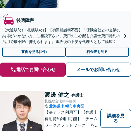
後遺障害
【大通駅3分・札幌駅4分】【初回相談料不要】「保険会社との交渉に
納得がいかない方、ご相談下さい。費用のご心配も弁護士費用特約の
活用で最小限に抑えられます。事故後の不安を代理人として幅広くカ
バー致します。【休日・夜間対応】【弁護士特約利用可】
事例を見る(1件)
料金表を見る
電話でお問い合わせ
メールでお問い合わせ
渡邊 健之
弁護士
札幌総合法律事務所
北海道
札幌市中央区
|
【法テラス利用可】【弁護士
詳細を見
費用特約利用可能】「チーム
る
ワークとフットワーク 」を合