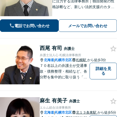
に注力する法律事務所｜独自開発の性
格診断など、新しい法的支援のカタチ
を提供【離婚問題】カウンセリング力
に強み！離婚後の未来を見据えたサポ
ートを【刑事事件】男女関係が原因の
電話でお問い合わせ
メールでお問い合わせ
刑事事件に精通【オンライン相談OK】
西尾 有司
弁護士
弁護士法人心 札幌法律事務所
北海道
札幌市北区
札幌駅
から徒歩3分
|
７０名以上の弁護士が交通事
詳細を見
故・債務整理・相続など、各
る
分野を集中的に取り扱う「分
野担当制」とすることで、ご
依頼者様に高品質・低コスト
でのリーガルサービスを提供
麻生 有美子
できるよう努めております。
弁護士
エルム総合法律事務所
北海道
札幌市北区
北１３条東駅
から徒歩5分
|