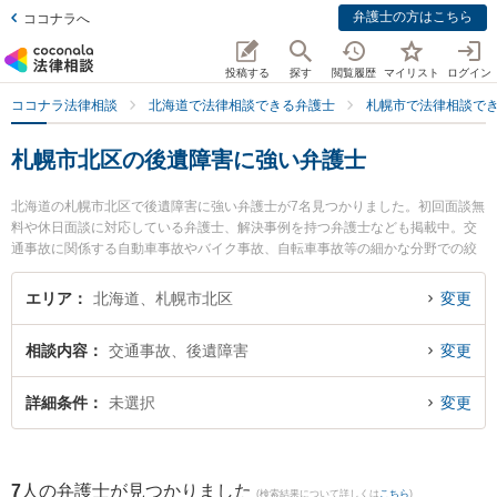
弁護士の方はこちら
ココナラへ
投稿する
探す
閲覧履歴
マイリスト
ログイン
ココナラ法律相談
北海道で法律相談できる弁護士
札幌市で法律相談で
札幌市北区の後遺障害に強い弁護士
北海道の札幌市北区で後遺障害に強い弁護士が7名見つかりました。初回面談無
料や休日面談に対応している弁護士、解決事例を持つ弁護士なども掲載中。交
通事故に関係する自動車事故やバイク事故、自転車事故等の細かな分野での絞
り込み検索もでき便利です。特に弁護士法人ALG＆Associates 札幌法律事務所
の川上 満里奈弁護士や弁護士法人心 札幌法律事務所の望月 龍之介弁護士、法
エリア
北海道、札幌市北区
変更
律事務所Legal Baristaの阿部 洋介弁護士のプロフィール情報や弁護士費用、強
みなどが注目されています。『札幌市北区で土日や夜間に発生した後遺障害の
相談内容
交通事故、後遺障害
変更
トラブルを今すぐに弁護士に相談したい』『後遺障害のトラブル解決の実績豊
富な近くの弁護士を検索したい』『初回相談無料で後遺障害を法律相談できる
札幌市北区内の弁護士に相談予約したい』などでお困りの相談者さんにおすす
詳細条件
未選択
変更
めです。
7
人の弁護士が見つかりました
(検索結果について詳しくは
こちら
)