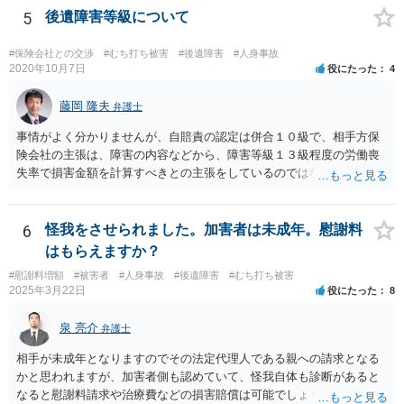
5
後遺障害等級について
#保険会社との交渉
#むち打ち被害
#後遺障害
#人身事故
2020年10月7日
役にたった
4
藤岡 隆夫
弁護士
事情がよく分かりませんが、自賠責の認定は併合１０級で、相手方保
険会社の主張は、障害の内容などから、障害等級１３級程度の労働喪
失率で損害金額を計算すべきとの主張をしているのではないでしょう
か。 こちらの弁護士の責任ではなく、相手保険会社の姿勢が原因です
ので、弁護士を交代しても状況は変わらないでしょう。今の弁護士と
十分に打ち合わせをすることが重要だと思います。
6
怪我をさせられました。加害者は未成年。慰謝料
はもらえますか？
#慰謝料増額
#被害者
#人身事故
#後遺障害
#むち打ち被害
2025年3月22日
役にたった
8
泉 亮介
弁護士
相手が未成年となりますのでその法定代理人である親への請求となる
かと思われますが、加害者側も認めていて、怪我自体も診断があると
なると慰謝料請求や治療費などの損害賠償は可能でしょう。 整骨院へ