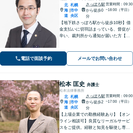
さっぽろ駅
営業時間：09:30
北
札幌
~18:00（平日）
海
市中
から徒歩0
|
道
央区
分
【地下鉄さっぽろ駅から徒歩10秒】借
金支払いに切羽詰まっている、督促が
辛い、裁判所から通知が届いた方【相
談実績5000件以上】家や車を残した
い、家族に知られたくない場合もお任
せください。自己破産・個人再生・任
電話で面談予約
メールでお問い合わせ
意整理／法人破産いずれも対応
松本 匡史
弁護士
松本法律事務所
さっぽろ駅
営業時間：09:00
北
札幌
~17:00（平日）
海
市中
から徒歩2
|
道
央区
分
【上場企業での勤務経験あり】【オン
ライン相談可】良質なリーガルサービ
スをご提供。経験と知見を駆使し専門