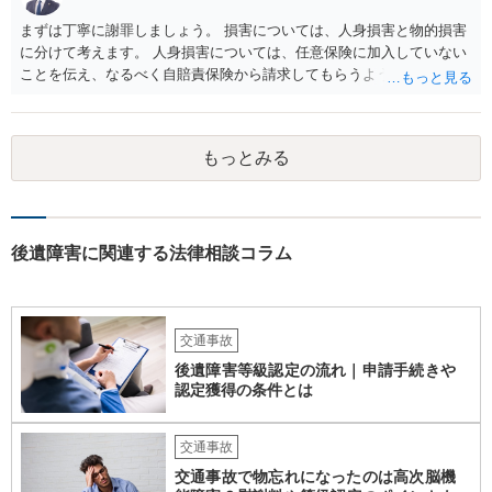
まずは丁寧に謝罪しましょう。 損害については、人身損害と物的損害
に分けて考えます。 人身損害については、任意保険に加入していない
ことを伝え、なるべく自賠責保険から請求してもらうようお願いして
ください。 また、治療については、健康保険を使ってもらうようにお
願いしてください。 物的損害については、請求の根拠を精査する必要
があり、写真や見積書を送ってもらい、請求金額が正当化をちゃんと
もっとみる
チェックする必要があります。 相談者様の資力がどれだけあるのかは
分かりませんが、資力に応じた対応をして行くほかありません。 訴訟
にならないようにするには、被害者の納得するような金額を提示する
しかありません。ご相談者様の誠意が伝わっているかや、 被害者のキ
ャラクターの問題もあるので、どうすればよいのかという正解はあり
後遺障害に関連する法律相談コラム
ません。どのように対応しても、訴訟に持っていく人もいます。 一人
で交渉をすることは相当大変だと思うので、弁護士に面談のうえ、場
合によっては交渉を任せた方がいいかもしれません。
交通事故
後遺障害等級認定の流れ｜申請手続きや
認定獲得の条件とは
交通事故
交通事故で物忘れになったのは高次脳機