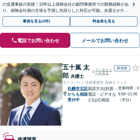
の交通事故の実績！10年以上保険会社の顧問事務所での勤務経験があ
り、保険会社側の主張を予測し先回りした対応が可能。弁護士がチー
ムとなり示談交渉、休業損害、後遺障害等に対応。
事例を見る(4件)
料金表を見る
電話でお問い合わせ
メールでお問い合わせ
五十嵐 太
群馬県
インタビュ
ーを見る
郎
弁護士
ネクスパート法律事務所 高崎オフィス
営業時間：0
札幌市北区
面談方法(対面・
からも相談
電話・ビデオな
9:00~21:00
受付中
ど)は応相談
（平日）
後遺障害