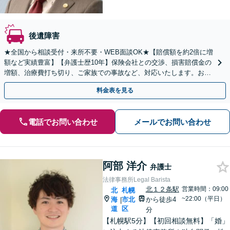
後遺障害
★全国から相談受付・来所不要・WEB面談OK★【賠償額を約2倍に増
額など実績豊富】【弁護士歴10年】保険会社との交渉、損害賠償金の
増額、治療費打ち切り、ご家族での事故など、対応いたします。お早
めにご相談ください【初回相談・着手金無料】
料金表を見る
電話でお問い合わせ
メールでお問い合わせ
阿部 洋介
弁護士
法律事務所Legal Barista
北１２条駅
営業時間：09:00
北
札幌
~22:00（平日）
海
市北
から徒歩4
|
道
区
分
【札幌駅5分】【初回相談無料】「婚」