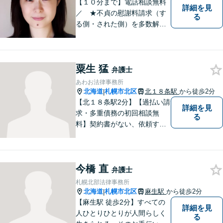
【１０分まで】電話相談無料
詳細を見
／ ★不貞の慰謝料請求（す
る
る側・された側）を多数解
決。／不貞慰謝料のご相談
は、お任せください。 ★破
産／相続に強い弁護士 【税
粟生 猛
理士と連携。同席相談も可】
弁護士
あわお法律事務所
北海道
札幌市北区
北１８条駅
から徒歩2分
|
【北１８条駅2分】【過払い請
詳細を見
求・多重債務の初回相談無
る
料】契約書がない、依頼する
資金がない、多重債務・過払
い請求はおまかせください。
トラブルが起きてから法律を
今橋 直
確認するのではすでに手遅れ
弁護士
です。役員様のみならず、現
札幌北部法律事務所
場のスタッフ様も法律知識が
北海道
札幌市北区
麻生駅
から徒歩2分
|
仕事を守ります。
【麻生駅 徒歩2分】すべての
詳細を見
人ひとりひとりが人間らしく
る