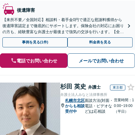
後遺障害
【来所不要／全国対応】相談料・着手金0円で適正な慰謝料獲得から
後遺障害認定まで徹底的にサポートします。保険会社の対応にお困り
の方も、経験豊富な弁護士が最後まで強気の交渉を行います。【全国
13拠点】お気軽にご相談ください。
事例を見る(1件)
料金表を見る
電話でお問い合わせ
メールでお問い合わせ
杉田 英史
弁護士
東京都
弁護士法人みなと法律事務所
営業時間：1
札幌市北区
面談方法(対面・
からも相談
電話・ビデオな
0:00~19:00
受付中
ど)は応相談
（平日）