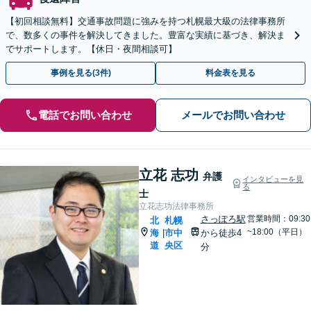
【初回相談無料】交通事故問題に強みを持つ札幌最大級の法律事務所
で、数多くの事件を解決してきました。豊富な実績に基づき、解決ま
でサポートします。【休日・夜間相談可】
事例を見る(3件)
料金表を見る
電話でお問い合わせ
メールでお問い合わせ
立花 志功
弁護
インタビューを見
る
士
立花志功法律事務所
さっぽろ駅
営業時間：09:30
北
札幌
~18:00（平日）
海
市中
から徒歩4
|
道
央区
分