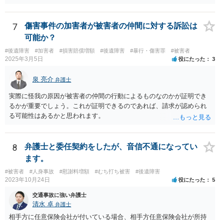
の通院は医師からの指示がない場合は治療に必要な通院と評価されな
い場合が多いです。 また、保険会社から提案される金額は低めに出さ
れることも多いため、その交渉のために弁護士を入れるということも
7
傷害事件の加害者が被害者の仲間に対する訴訟は
考えられるかと思われます。
可能か？
#後遺障害
#加害者
#損害賠償増額
#後遺障害
#暴行・傷害罪
#被害者
2025年3月5日
役にたった
3
泉 亮介
弁護士
実際に怪我の原因が被害者の仲間の行動によるものなのかが証明でき
るかが重要でしょう。これが証明できるのであれば、請求が認められ
る可能性はあるかと思われます。
8
弁護士と委任契約をしたが、音信不通になってい
ます。
#被害者
#人身事故
#慰謝料増額
#むち打ち被害
#後遺障害
2023年10月24日
役にたった
5
交通事故に強い弁護士
清水 卓
弁護士
相手方に任意保険会社が付いている場合、相手方任意保険会社が所持