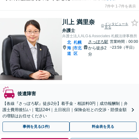
7件中 1-7件を表示
川上 満里奈
インタビューを
見る
弁護士
弁護士法人ALG＆Associates 札幌法律事務所
さっぽろ駅
営業時間：00:00
北
札幌
~23:59（平日）
海
市北
から徒歩2
|
道
区
分
後遺障害
【各線『さっぽろ駅』徒歩2分】着手金・相談料0円｜成功報酬制｜弁
護士費用後払い｜電話24H｜土日祝日｜保険会社との交渉・賠償金額
の増額はお任せください
事例を見る(1件)
料金表を見る