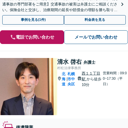
通事故の専門部署をご用意】交通事故の被害は弁護士にご相談くださ
い。保険会社と交渉し、治療期間の延長や賠償金の増額を勝ち取りま
す。後遺障害の等級認定の手続きなどもお任せください。
事例を見る(1件)
料金表を見る
電話でお問い合わせ
メールでお問い合わせ
清水 啓右
弁護士
村松法律事務所
西１１丁目
営業時間：09:0
北
札幌
0~17:30（平
海
市中
駅
から徒歩
|
道
央区
日）
10分
後遺障害