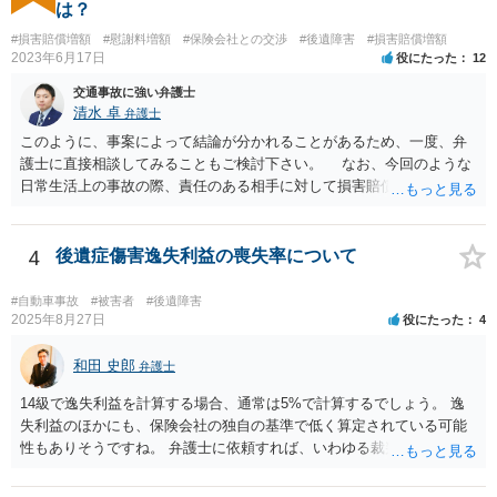
通事故事案ではより定額の費用としている法律事務所も多いように思
は？
います。費用面も含めて、弁護士さんを検討してみるとよいかもしれ
#損害賠償増額
#慰謝料増額
#保険会社との交渉
#後遺障害
#損害賠償増額
ませんね。 かなり具体的な話も多くなっているので、法律事務所に問
2023年6月17日
役にたった
12
い合わせてみるとよいと思います。
交通事故に強い弁護士
清水 卓
弁護士
このように、事案によって結論が分かれることがあるため、一度、弁
護士に直接相談してみることもご検討下さい。 なお、今回のような
日常生活上の事故の際、責任のある相手に対して損害賠償請求する際
の弁護士費用がご加入の保険から出る特約が付いている場合がありま
す（ご自宅の火災保険や自動車の任意保険等を確認してみて下さい。
加入したつもりがなくても、確認してみたら付いていたということが
4
後遺症傷害逸失利益の喪失率について
ありますので）。
#自動車事故
#被害者
#後遺障害
2025年8月27日
役にたった
4
和田 史郎
弁護士
14級で逸失利益を計算する場合、通常は5%で計算するでしょう。 逸
失利益のほかにも、保険会社の独自の基準で低く算定されている可能
性もありそうですね。 弁護士に依頼すれば、いわゆる裁判基準程度の
増額が期待できると思います。