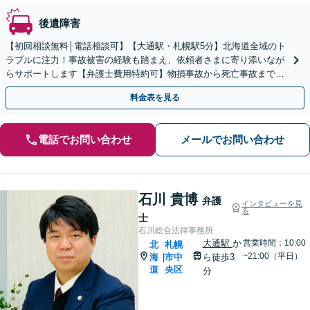
後遺障害
【初回相談無料│電話相談可】【大通駅・札幌駅5分】北海道全域のト
ラブルに注力！事故被害の経験も踏まえ、依頼者さまに寄り添いなが
らサポートします【弁護士費用特約可】物損事故から死亡事故までス
ピード対応！後遺障害認定の獲得もお任せください。
料金表を見る
電話でお問い合わせ
メールでお問い合わせ
石川 貴博
弁護
インタビューを見
る
士
石川総合法律事務所
大通駅
か
営業時間：10:00
北
札幌
~21:00（平日）
海
市中
ら徒歩3
|
道
央区
分