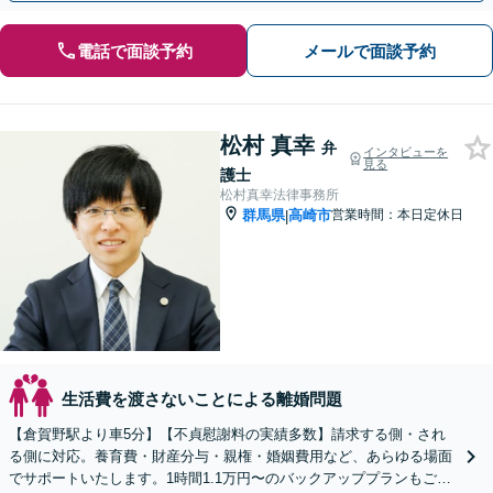
電話で面談予約
メールで面談予約
松村 真幸
弁
インタビューを
見る
護士
松村真幸法律事務所
群馬県
高崎市
営業時間：本日定休日
|
生活費を渡さないことによる離婚問題
【倉賀野駅より車5分】【不貞慰謝料の実績多数】請求する側・され
る側に対応。養育費・財産分与・親権・婚姻費用など、あらゆる場面
でサポートいたします。1時間1.1万円〜のバックアッププランもご用