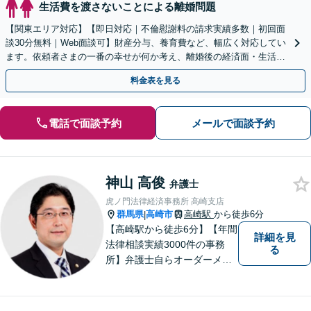
生活費を渡さないことによる離婚問題
【関東エリア対応】【即日対応｜不倫慰謝料の請求実績多数｜初回面
談30分無料｜Web面談可】財産分与、養育費など、幅広く対応してい
ます。依頼者さまの一番の幸せが何か考え、離婚後の経済面・生活面
を踏まえた最善の解決策をご提案【休日・夜間面談可】
料金表を見る
電話で面談予約
メールで面談予約
神山 高俊
弁護士
虎ノ門法律経済事務所 高崎支店
群馬県
高崎市
高崎駅
から徒歩6分
|
【高崎駅から徒歩6分】【年間
詳細を見
法律相談実績3000件の事務
る
所】弁護士自らオーダーメイ
ドで対応！相続問題、交通事
故、企業法務など幅広い分野
での解決実績多数。お困りご