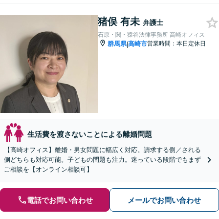
猪俣 有未
弁護士
石原・関・猿谷法律事務所 高崎オフィス
群馬県
高崎市
営業時間：本日定休日
|
生活費を渡さないことによる離婚問題
【高崎オフィス】離婚・男女問題に幅広く対応。請求する側／される
側どちらも対応可能。子どもの問題も注力。迷っている段階でもまず
ご相談を【オンライン相談可】
電話でお問い合わせ
メールでお問い合わせ