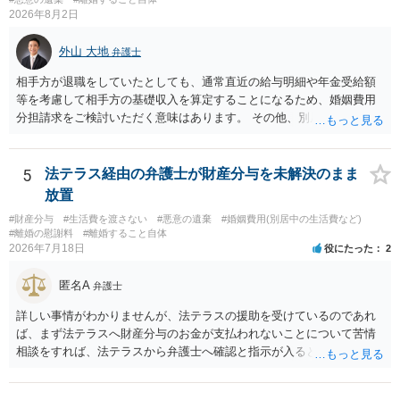
2026年8月2日
外山 大地
弁護士
相手方が退職をしていたとしても、通常直近の給与明細や年金受給額
等を考慮して相手方の基礎収入を算定することになるため、婚姻費用
分担請求をご検討いただく意味はあります。 その他、別居の経緯、質
問者様の年収、監護されているお子様がいるかといった事情をふまえ
て、ご検討いただくのが良いかと思います。
5
法テラス経由の弁護士が財産分与を未解決のまま
放置
#財産分与
#生活費を渡さない
#悪意の遺棄
#婚姻費用(別居中の生活費など)
#離婚の慰謝料
#離婚すること自体
2026年7月18日
役にたった
2
匿名A
弁護士
詳しい事情がわかりませんが、法テラスの援助を受けているのであれ
ば、まず法テラスへ財産分与のお金が支払われないことについて苦情
相談をすれば、法テラスから弁護士へ確認と指示が入ると思います。
その上で、所属する弁護士会の市民窓口へ連絡することも考えられま
す。