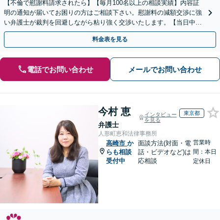
【不倫で慰謝料請求されたら】【毎月100名以上の相談実績】内容証
明の通知が届いてお困りの方はご相談下さい。慰謝料の減額交渉に強
い弁護士が裁判を回避しながら粘り強く交渉いたします。【当日中の
相談可(予約制)】【全国対応】
料金表を見る
電話でお問い合わせ
メールでお問い合わせ
今村 恵
東京都
インタビュー
を見る
弁護士
人形町恵和法律事務所
営業時
高崎市
か
面談方法(対面・電
らも相談
話・ビデオなど)は
間：本日
受付中
応相談
定休日