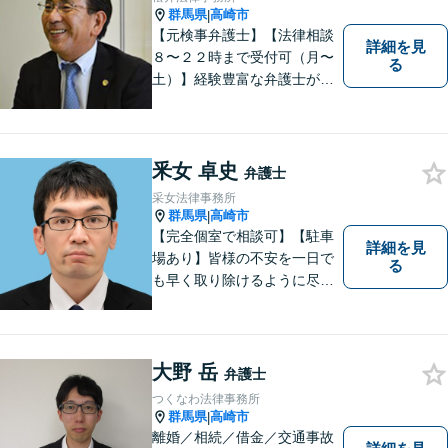
群馬県
高崎市
|
【元検事弁護士】【法律相談
詳細を見
８〜２２時まで受付可（月〜
る
土）】経験豊富な弁護士が事
件の解決をサポートします。
ご依頼者様の悩みやお気持ち
に 共感しつつ、ご依頼者様の
自主性を尊重し、的確に対応
釆女 卓史
弁護士
致します。
采女法律事務所
群馬県
高崎市
|
【完全個室で相談可】【駐車
詳細を見
場あり】皆様の不安を一日で
る
も早く取り除けるように尽力
いたします。 料金は、分かり
易く、柔軟に対応いたしま
す。ご相談お待ちしておりま
す。 ※お電話やメールでの無
大野 岳
弁護士
料法律相談は行っておりませ
つくなわ法律事務所
ん。
群馬県
高崎市
|
離婚／相続／借金／交通事故