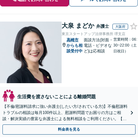
大泉 まどか
弁護士
大阪府
東京スタートアップ法律事務所 堺支店
営業時間：06:
高崎市
面談方法(対面・
からも相
電話・ビデオな
30~22:00（土
談受付中
ど)は応相談
日祝日）
生活費を渡さないことによる離婚問題
【不倫/慰謝料請求に強い弁護士(したい方/されている方)】不倫慰謝料
トラブルの相談は毎月100件以上、慰謝料問題でお困りの方はご相
談・解決実績の豊富な弁護士による無料相談をご利用ください。【不
倫相談は初回0円】【全国対応】
料金表を見る