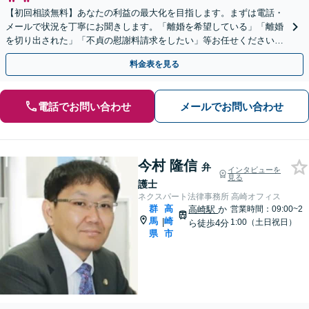
【初回相談無料】あなたの利益の最大化を目指します。まずは電話・
メールで状況を丁寧にお聞きします。「離婚を希望している」「離婚
を切り出された」「不貞の慰謝料請求をしたい」等お任せください。
【リーズナブルな料金設定】
料金表を見る
電話でお問い合わせ
メールでお問い合わせ
今村 隆信
弁
インタビューを
見る
護士
ネクスパート法律事務所 高崎オフィス
群
高
高崎駅
か
営業時間：09:00~2
馬
崎
|
1:00（土日祝日）
ら徒歩4分
県
市