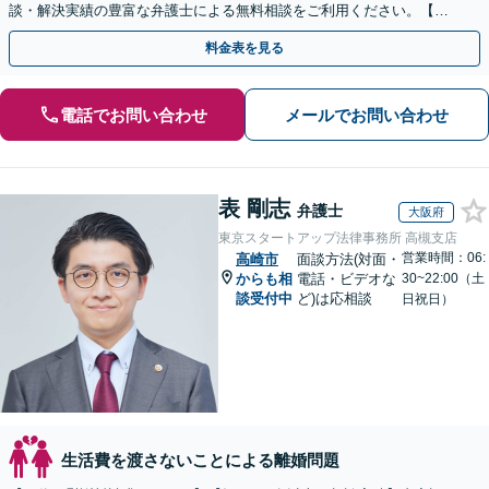
談・解決実績の豊富な弁護士による無料相談をご利用ください。【不
倫相談は初回0円】【関東エリア全域対応】
料金表を見る
電話でお問い合わせ
メールでお問い合わせ
表 剛志
弁護士
大阪府
東京スタートアップ法律事務所 高槻支店
営業時間：06:
高崎市
面談方法(対面・
からも相
電話・ビデオな
30~22:00（土
談受付中
ど)は応相談
日祝日）
生活費を渡さないことによる離婚問題