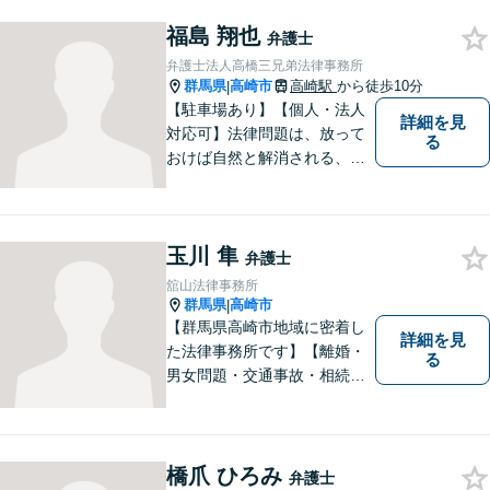
お気持ちに寄り添い、納得の
いく解決を目指します。まず
福島 翔也
弁護士
はお気軽にご相談を！【駐車
弁護士法人高橋三兄弟法律事務所
場完備】
群馬県
高崎市
高崎駅
から徒歩10分
|
【駐車場あり】【個人・法人
詳細を見
対応可】法律問題は、放って
る
おけば自然と解消される、解
決されるものではありませ
ん。 適切な対処を行うこと
が、解決への近道となりま
玉川 隼
す。最善の解決策は何なの
弁護士
か、一緒に考えていきましょ
舘山法律事務所
う。
群馬県
高崎市
|
【群馬県高崎市地域に密着し
詳細を見
た法律事務所です】【離婚・
る
男女問題・交通事故・相続問
題・借金・債務整理など】
【駐車場２台無料】深刻な悩
みを抱えていらっしゃる皆様
に、何とか笑顔を取り戻して
橋爪 ひろみ
弁護士