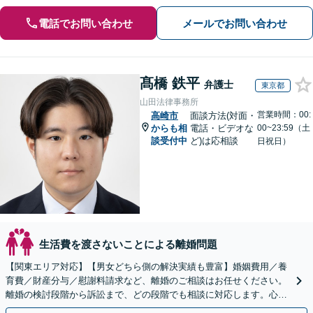
電話でお問い合わせ
メールでお問い合わせ
髙橋 鉄平
弁護士
東京都
山田法律事務所
営業時間：00:
高崎市
面談方法(対面・
からも相
電話・ビデオな
00~23:59（土
談受付中
ど)は応相談
日祝日）
生活費を渡さないことによる離婚問題
【関東エリア対応】【男女どちら側の解決実績も豊富】婚姻費用／養
育費／財産分与／慰謝料請求など、離婚のご相談はお任せください。
離婚の検討段階から訴訟まで、どの段階でも相談に対応します。心情
的な面にも配慮し、納得感の高い解決を目指します。