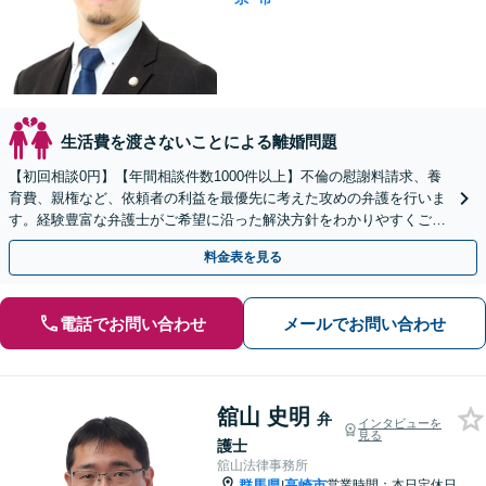
生活費を渡さないことによる離婚問題
【初回相談0円】【年間相談件数1000件以上】不倫の慰謝料請求、養
育費、親権など、依頼者の利益を最優先に考えた攻めの弁護を行いま
す。経験豊富な弁護士がご希望に沿った解決方針をわかりやすくご提
案します。お気軽にお問合せ下さい。
料金表を見る
電話でお問い合わせ
メールでお問い合わせ
舘山 史明
弁
インタビューを
見る
護士
舘山法律事務所
群馬県
高崎市
営業時間：本日定休日