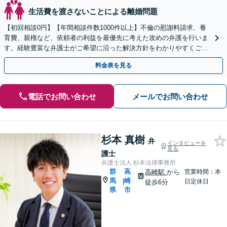
生活費を渡さないことによる離婚問題
【初回相談0円】【年間相談件数1000件以上】不倫の慰謝料請求、養
育費、親権など、依頼者の利益を最優先に考えた攻めの弁護を行いま
す。経験豊富な弁護士がご希望に沿った解決方針をわかりやすくご提
案します。お気軽にお問合せ下さい。
料金表を見る
電話でお問い合わせ
メールでお問い合わせ
杉本 真樹
弁
インタビューを
見る
護士
弁護士法人 杉本法律事務所
群
高
高崎駅
から
営業時間：本
馬
崎
|
日定休日
徒歩6分
県
市