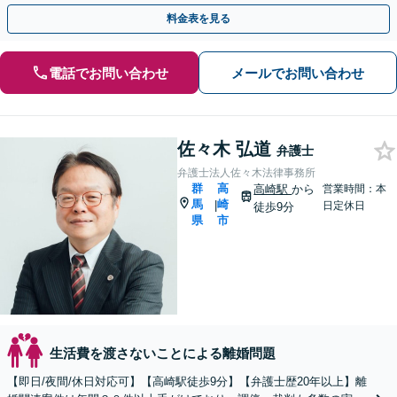
意【ビデオ面談や事前予約で時間外面談可】
料金表を見る
電話でお問い合わせ
メールでお問い合わせ
佐々木 弘道
弁護士
弁護士法人佐々木法律事務所
群
高
高崎駅
から
営業時間：本
馬
崎
|
日定休日
徒歩9分
県
市
生活費を渡さないことによる離婚問題
【即日/夜間/休日対応可】【高崎駅徒歩9分】【弁護士歴20年以上】離