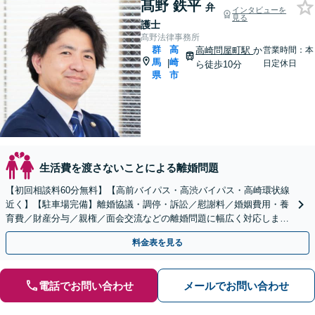
髙野 鉄平
弁
インタビューを
見る
護士
髙野法律事務所
群
高
高崎問屋町駅
か
営業時間：本
馬
崎
|
日定休日
ら徒歩10分
県
市
生活費を渡さないことによる離婚問題
【初回相談料60分無料】【高前バイパス・高渋バイパス・高崎環状線
近く】【駐車場完備】離婚協議・調停・訴訟／慰謝料／婚姻費用・養
育費／財産分与／親権／面会交流などの離婚問題に幅広く対応しま
す。不貞慰謝料請求も解決実績豊富【休日・夜間対応可】
料金表を見る
電話でお問い合わせ
メールでお問い合わせ