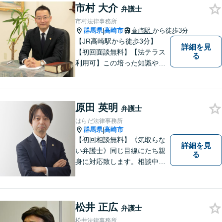
市村 大介
とまずはご相談ください！
弁護士
【土日祝日・夜間も対応可
市村法律事務所
能】
群馬県
高崎市
高崎駅
から徒歩3分
|
【JR高崎駅から徒歩3分】
詳細を見
【初回面談無料】【法テラス
る
利用可】この培った知識や経
験と、迅速かつ誠実な対応を
礎として、地域社会に貢献し
て参りたいと考えておりま
原田 英明
す。お気軽にご相談くださ
弁護士
い。
はらだ法律事務所
群馬県
高崎市
|
【初回相談無料】《気取らな
詳細を見
い弁護士》同じ目線にたち親
る
身に対応致します。相談中も
会話の中に自然と微笑みが生
まれるような雰囲気を大切に
しております。お気軽にお問
い合わせください。
松井 正広
弁護士
松井法律事務所