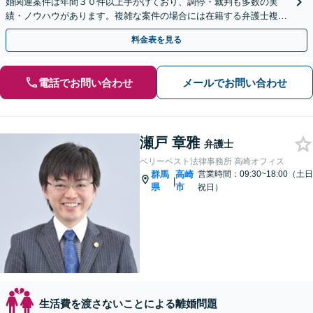
婚関連案件は年間３０件以上手がけており、調停・裁判も多数の実
績・ノウハウがあります。複雑な案件の場合には在籍する弁護士複数
名で共同して取り組んでいきます。
料金表を見る
電話でお問い合わせ
メールでお問い合わせ
瀬戸 章雅
弁護士
ベリーベスト法律事務所 高崎オフィス
群馬
高崎
営業時間：09:30~18:00（土日
|
県
市
祝日）
生活費を渡さないことによる離婚問題