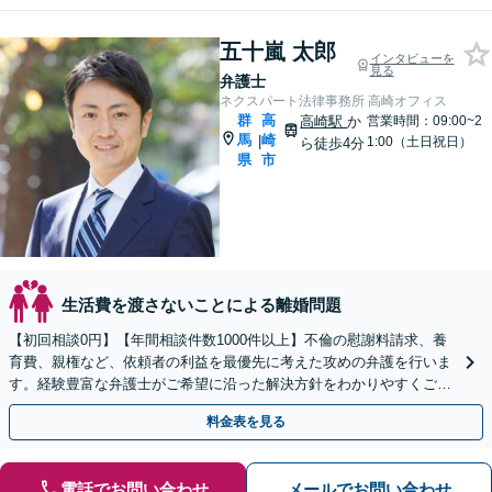
五十嵐 太郎
インタビューを
見る
弁護士
ネクスパート法律事務所 高崎オフィス
群
高
高崎駅
か
営業時間：09:00~2
馬
崎
|
1:00（土日祝日）
ら徒歩4分
県
市
生活費を渡さないことによる離婚問題
【初回相談0円】【年間相談件数1000件以上】不倫の慰謝料請求、養
育費、親権など、依頼者の利益を最優先に考えた攻めの弁護を行いま
す。経験豊富な弁護士がご希望に沿った解決方針をわかりやすくご提
案します。お気軽にお問合せ下さい。
料金表を見る
電話でお問い合わせ
メールでお問い合わせ