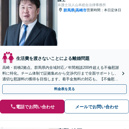
弁護士法人山本総合法律事務所
群馬県
高崎市
営業時間：本日定休日
|
生活費を渡さないことによる離婚問題
高崎・前橋2拠点。群馬県内全域対応／年間相談200件超える不倫慰謝
料に特化。チーム体制で証拠集めから交渉代行まで全面サポートし、
適切な慰謝料の獲得を目指します。着手金無料の対応も。【不倫慰謝
料の相談は何度でも無料・電話/WEB可】
料金表を見る
電話でお問い合わせ
メールでお問い合わせ