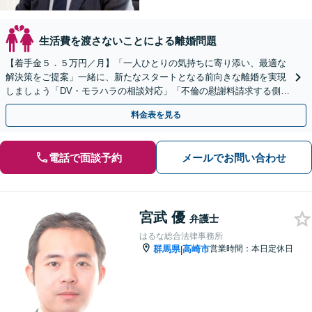
生活費を渡さないことによる離婚問題
【着手金５．５万円／月】「一人ひとりの気持ちに寄り添い、最適な
解決策をご提案」一緒に、新たなスタートとなる前向きな離婚を実現
しましょう「DV・モラハラの相談対応」「不倫の慰謝料請求する側に
豊富な実績あり」【休日・夜間相談可】
料金表を見る
電話で面談予約
メールでお問い合わせ
宮武 優
弁護士
はるな総合法律事務所
群馬県
高崎市
営業時間：本日定休日
|