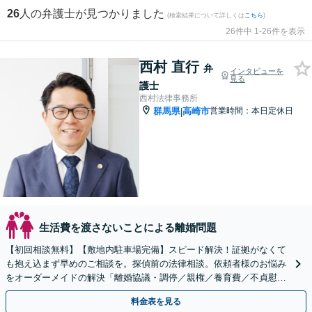
26
人の弁護士が見つかりました
(検索結果について詳しくは
こちら
)
26件中 1-26件を表示
西村 直行
弁
インタビューを
見る
護士
西村法律事務所
群馬県
高崎市
営業時間：本日定休日
|
生活費を渡さないことによる離婚問題
【初回相談無料】【敷地内駐車場完備】スピード解決！証拠がなくて
も抱え込まず早めのご相談を。探偵前の法律相談。依頼者様のお悩み
をオーダーメイドの解決「離婚協議・調停／親権／養育費／不貞慰謝
料請求／認知など」【夜間相談可】【子連れ相談可】
料金表を見る