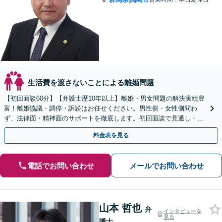
|
生活費を渡さないことによる離婚問題
【初回面談60分】【弁護士歴10年以上】離婚・男女問題の解決実績豊
富！離婚協議・調停・訴訟はお任せください。男性側・女性側問わ
ず、法律面・精神面のサポートを徹底します。初回面談で見通し・費
用を明確化【高崎駅徒歩15分】
料金表を見る
電話でお問い合わせ
メールでお問い合わせ
山本 哲也
弁
インタビューを
見る
護士