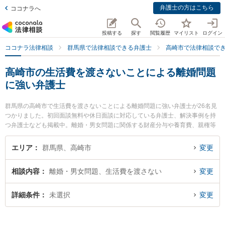
弁護士の方はこちら
ココナラへ
投稿する
探す
閲覧履歴
マイリスト
ログイン
ココナラ法律相談
群馬県で法律相談できる弁護士
高崎市で法律相談で
高崎市の生活費を渡さないことによる離婚問題
に強い弁護士
群馬県の高崎市で生活費を渡さないことによる離婚問題に強い弁護士が26名見
つかりました。初回面談無料や休日面談に対応している弁護士、解決事例を持
つ弁護士なども掲載中。離婚・男女問題に関係する財産分与や養育費、親権等
の細かな分野での絞り込み検索もでき便利です。特に西村法律事務所の西村 直
行弁護士や松村真幸法律事務所の松村 真幸弁護士、弁護士法人佐々木法律事務
エリア
群馬県、高崎市
変更
所の佐々木 弘道弁護士のプロフィール情報や弁護士費用、強みなどが注目され
ています。『高崎市で土日や夜間に発生した生活費を渡さないことによる離婚
相談内容
離婚・男女問題、生活費を渡さない
変更
問題のトラブルを今すぐに弁護士に相談したい』『生活費を渡さないことによ
る離婚問題のトラブル解決の実績豊富な近くの弁護士を検索したい』『初回相
談無料で生活費を渡さないことによる離婚問題を法律相談できる高崎市内の弁
詳細条件
未選択
変更
護士に相談予約したい』などでお困りの相談者さんにおすすめです。