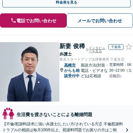
料金表を見る
電話でお問い合わせ
メールでお問い合わせ
新妻 俊稀
千葉県
インタビュ
ーを見る
弁護士
東京スタートアップ法律事務所 千葉支店
営業時間：06:
高崎市
面談方法(対面・
からも相
電話・ビデオな
30~22:00（土
談受付中
ど)は応相談
日祝日）
生活費を渡さないことによる離婚問題
【不倫/慰謝料請求に強い弁護士(したい方/されている方)】不倫慰謝料
トラブルの相談は毎月100件以上、慰謝料問題でお困りの方はご相