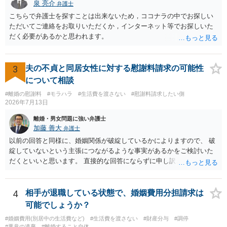
泉 亮介
弁護士
こちらで弁護士を探すことは出来ないため，ココナラの中でお探しい
ただいてご連絡をお取りいただくか，インターネット等でお探しいた
だく必要があるかと思われます。
3
夫の不貞と同居女性に対する慰謝料請求の可能性
について相談
#離婚の慰謝料
#モラハラ
#生活費を渡さない
#慰謝料請求したい側
2026年7月13日
離婚・男女問題に強い弁護士
加藤 善大
弁護士
以前の回答と同様に、婚姻関係が破綻しているかによりますので、 破
綻していないという主張につながるような事実があるかをご検討いた
だくといいと思います。 直接的な回答にならずに申し訳ございません
が、ご参考にしていただけますと幸いです。
4
相手が退職している状態で、婚姻費用分担請求は
可能でしょうか？
#婚姻費用(別居中の生活費など)
#生活費を渡さない
#財産分与
#調停
#悪意の遺棄
#離婚すること自体