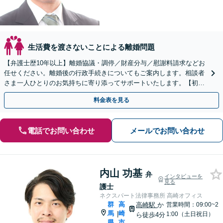
生活費を渡さないことによる離婚問題
【弁護士歴10年以上】離婚協議・調停／財産分与／慰謝料請求などお
任せください。離婚後の行政手続きについてもご案内します。相談者
さま一人ひとりのお気持ちに寄り添ってサポートいたします。【初回
相談無料】【電話相談可】
料金表を見る
電話でお問い合わせ
メールでお問い合わせ
内山 功基
弁
インタビューを
見る
護士
ネクスパート法律事務所 高崎オフィス
群
高
高崎駅
か
営業時間：09:00~2
馬
崎
|
1:00（土日祝日）
ら徒歩4分
県
市