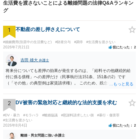
生活費を渡さないことによる離婚問題の法律Q&Aランキン
グ
1
不動産の差し押さえについて
#婚姻費用(別居中の生活費など)
#財産分与
#調停
#生活費を渡さない
2026年7月21日
役にたった
2
吉田 雄大
弁護士
将来分についても差押の効果が発生するのは、「給料その他継続的給
付に係る債権」への差押だけ（民事執行法151条、151条の2）です
（「その他」の典型例は家賃請求権）。 このため、残念ながらお答え
は否です。つまり、不動産を差し押さえた場合には、申立時までの分
のみが配当の対象です。
2
DV被害の緊急対応と継続的な法的支援を求む
#DV・暴力
#モラハラ
#離婚協議
#慰謝料請求したい側
#暴行・傷害罪
#生活費を渡さない
2026年8月4日
役にたった
2
離婚・男女問題に強い弁護士