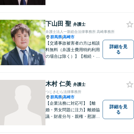
下山田 聖
弁護士
弁護士法人一新総合法律事務所 高崎事務所
群馬県
高崎市
|
【交通事故被害者の方は相談
詳細を見
料無料（弁護士費用特約利用
る
の場合は除く）】【相続・債
務整理・不貞慰謝料請求・労
災は相談料初回無料】＼20名
以上の弁護士が所属／チーム
で連携し、問題解決に向けて
木村 仁美
弁護士
取り組みます。おひとりで悩
つじきむら法律事務所
まずに、お気軽にお問い合わ
群馬県
高崎市
|
せください。
【企業法務に対応可】【離
詳細を見
婚・男女問題に注力】離婚協
る
議・財産分与・親権・慰謝料
請求ならお任せください。女
性ならではの視点から皆様の