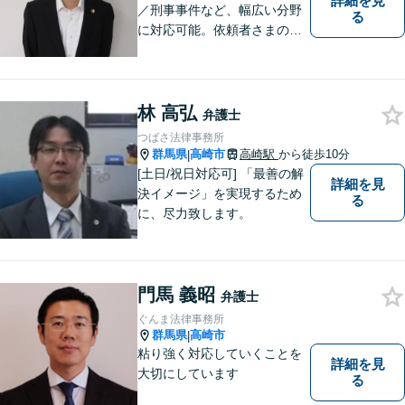
詳細を見
／刑事事件など、幅広い分野
る
に対応可能。依頼者さまの状
況を十分にヒアリングし、あ
らゆる観点から解決策をご提
案してまいります。お気軽に
ご相談ください。【完全個
林 高弘
弁護士
室】【専用駐車場あり】
つばさ法律事務所
群馬県
高崎市
高崎駅
から徒歩10分
|
[土日/祝日対応可] 「最善の解
詳細を見
決イメージ」を実現するため
る
に、尽力致します。
門馬 義昭
弁護士
ぐんま法律事務所
群馬県
高崎市
|
粘り強く対応していくことを
詳細を見
大切にしています
る