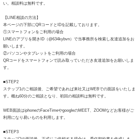
い。相談料は無料です。
【LINE相談の方法】
本ページの下部にQRコードとIDを記載しております。
①スマートフォンをご利用の場合
LINEのアプリを開きID（@634kybvn）で当事務所を検索し友達追加をお
願いします。
②パソコンやタブレットをご利用の場合
QRコードをスマートフォンで読み取っていただき友達追加をお願いしま
す。
■STEP2
ステップ1のご相談後、ご希望であれば来社又はWEBでの面談をいたしま
す。概ね60分のご相談となり、初回の相談料は無料です。
WEB面談はiphoneのFaceTimeやgoogleのMEET、ZOOMなどお客様がご
利用になり易いものを利用します。
■STEP3
ステップ2の面談後、正式にご依頼する場合は、委任契約書を作成しま