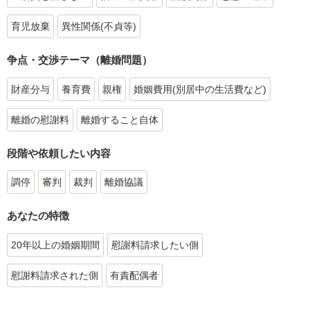
育児放棄
異性関係(不貞等)
争点・交渉テーマ（離婚問題）
財産分与
養育費
親権
婚姻費用(別居中の生活費など)
離婚の慰謝料
離婚すること自体
段階や依頼したい内容
調停
審判
裁判
離婚協議
あなたの特徴
20年以上の婚姻期間
慰謝料請求したい側
慰謝料請求された側
有責配偶者