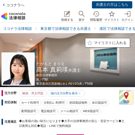
弁護士の方はこちら
ココナラへ
投稿する
探す
閲覧履歴
マイリスト
ログイン
ココナラ法律相談
東京都で法律相談できる弁護士
港区で法律相談でき
マイリストに入れる
たかもと まりえ
髙本 真莉瑛
弁護士
春田法律事務所
虎ノ門駅
東京都
港区⻄新橋1-8-1 REVZO虎ノ門9階
注力分野
離婚・男女問題
他の注力分野を表示
対応体制
カード利用可
分割払い利用可
初回面談無料
休日面談可
夜間面談可
電話相談可
メール相談可
WEB面談可
◆お客様の強い味方になります◆大手の法律事務所の安心・安定サービス◆土
注意補足
日夜間も対応◆電話・LINEで無料相談