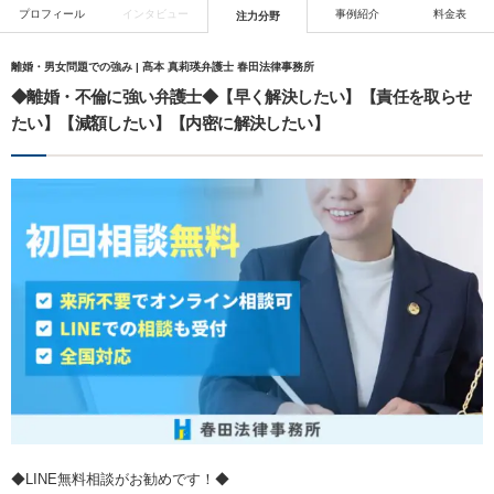
プロフィール
インタビュー
事例紹介
料金表
注力分野
離婚・男女問題での強み | 髙本 真莉瑛弁護士 春田法律事務所
◆離婚・不倫に強い弁護士◆【早く解決したい】【責任を取らせ
たい】【減額したい】【内密に解決したい】
◆LINE無料相談がお勧めです！◆