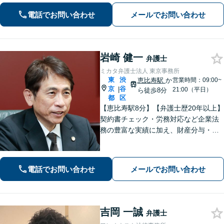
を解決に導きます。【電話・メール・
電話でお問い合わせ
メールでお問い合わせ
WEB面談可】【渋谷駅6分】
岩崎 健一
弁護士
ミカタ弁護士法人 東京事務所
東
渋
恵比寿駅
か
営業時間：09:00~
京
谷
|
21:00（平日）
ら徒歩8分
都
区
【恵比寿駅8分】【弁護士歴20年以上】
契約書チェック・労務対応など企業法
務の豊富な実績に加え、財産分与・親
権など離婚問題のご相談も100件以上の
実績あり。法人・個人問わず、誠実に
寄り添い最適な解決を目指します。
電話でお問い合わせ
メールでお問い合わせ
【初回相談可能】【WEB面談可能】
吉岡 一誠
弁護士