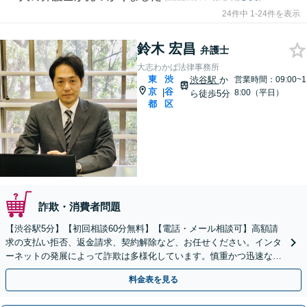
24件中 1-24件を表示
鈴木 宏昌
弁護士
大志わかば法律事務所
東
渋
渋谷駅
か
営業時間：09:00~1
京
谷
|
8:00（平日）
ら徒歩5分
都
区
詐欺・消費者問題
【渋谷駅5分】【初回相談60分無料】【電話・メール相談可】高額請
求の支払い拒否、返金請求、契約解除など、お任せください。インタ
ーネットの発展によって詐欺は多様化しています。慎重かつ迅速な対
応が求められるため、お早めに弁護士にご相談ください。
料金表を見る