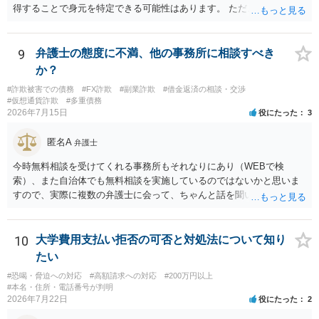
得することで身元を特定できる可能性はあります。 ただ、他人名義の
携帯電話であるなどした場合には特定に結びつけることは難しいとこ
ろです。 LINEについても、詐欺の事案であれば照会できる可能性はあ
りますが、携帯電話の番号を経由する方法より難しくなります。 身元
9
弁護士の態度に不満、他の事務所に相談すべき
を特定した後は、返金の理屈があるかどうかを確認していきます。 基
か？
本的に贈与に該当する場合には返金請求ができません。 詐欺を含め、
#詐欺被害での債務
#FX詐欺
#副業詐欺
#借金返済の相談・交渉
当方に返金の理屈があるかどうかを確認していきます。 さらに、渡し
#仮想通貨詐欺
#多重債務
た金額について、裏付けがあるかどうかも精査します。 上記を経て、
2026年7月15日
役にたった
3
身元の特定、返金の理屈があると判断できるのであれば、まずは交渉
からスタートすることになるでしょう。 ご理解のとおり、詐欺である
匿名A
弁護士
ことの立証は簡単ではありません。 刑事事件化が出来るのであれば、
返金交渉で有利になる可能性がありますが、民事上の詐欺の立証以上
今時無料相談を受けてくれる事務所もそれなりにあり（WEBで検
に難しいところがあります。 こちらについては、一度、最寄りの警察
索）、また自治体でも無料相談を実施しているのではないかと思いま
署に被害相談をするようにしてください。 具体的な見通しに関して
すので、実際に複数の弁護士に会って、ちゃんと話を聞いてくれる
は、証拠を拝見する必要があるため、直接弁護士にご相談された方が
方、高圧的ではない方に相談した方が良いでしょう。その弁護士の方
良いかと思います。
はそもそも事案を把握できていないようですので、御相談の案件につ
いては弁護士として能力不足なのかもしれません。相手にしない方が
10
大学費用支払い拒否の可否と対処法について知り
良いと思います。ただ、仮想通貨詐欺の被害回復は現実的には難しい
たい
かもしれません。
#恐喝・脅迫への対応
#高額請求への対応
#200万円以上
#本名・住所・電話番号が判明
2026年7月22日
役にたった
2