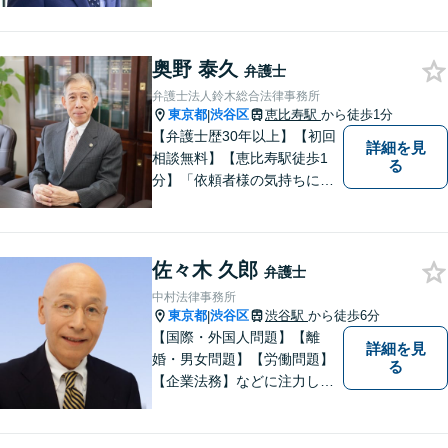
あり。離婚・不貞の慰謝料・
相続問題や刑事事件に注力し
ています。一人ひとりとしっ
奥野 泰久
かりと向き合い、迅速に粘り
弁護士
強くより良い解決を目指しま
弁護士法人鈴木総合法律事務所
す。お困りの場合、まずはご
東京都
渋谷区
恵比寿駅
から徒歩1分
|
相談ください。
【弁護士歴30年以上】【初回
詳細を見
相談無料】【恵比寿駅徒歩1
る
分】「依頼者様の気持ちにな
って、丁寧に」。常に新しい
情報や技術を取り入れつつ、
長年の経験を活かします。企
佐々木 久郎
業法務・借金・刑事事件・労
弁護士
働トラブル・離婚問題などお
中村法律事務所
悩みのことはぜひご相談下さ
東京都
渋谷区
渋谷駅
から徒歩6分
|
い。
【国際・外国人問題】【離
詳細を見
婚・男女問題】【労働問題】
る
【企業法務】などに注力して
います。特に、国際関係を強
みとしています。