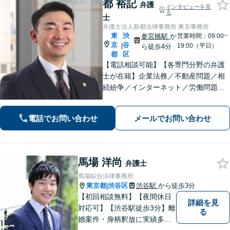
都 裕記
弁護
インタビューを見
る
士
弁護士法人新都法律事務所 東京事務所
東
渋
参宮橋駅
か
営業時間：09:00~
京
谷
|
19:00（平日）
ら徒歩4分
都
区
【電話相談可能】【各専門分野の弁護
士が在籍】企業法務／不動産問題／相
続紛争／インターネット／労働問題／
医療問題／刑事事件／男女問題など、
幅広い分野に対応【英語・韓国語対
電話でお問い合わせ
メールでお問い合わせ
応】大手事務所所属経験あり【夜間・
休日面談可】【完全個室】【参宮橋駅
徒歩4分】
馬場 洋尚
弁護士
馬場綜合法律事務所
東京都
渋谷区
渋谷駅
から徒歩3分
|
【初回相談無料】【夜間休日
詳細を見
対応可】【渋谷駅徒歩3分】離
る
婚案件・身柄釈放に実績多数