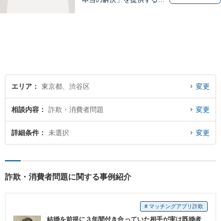
く、全身全霊を傾け対応いた
します。労働事件・離婚事
件・借金問題・刑事事件な
ど、幅広い問題に対応可能◎
密なコミュニケーションを重
視し、納得の解決へ導きま
す。
エリア
東京都、渋谷区
変更
相談内容
詐欺・消費者問題
変更
詳細条件
未選択
変更
詐欺・消費者問題に関する事例紹介
# マッチングアプリ詐欺
結婚を前提に３年間付き合っていた相手が実は既婚者