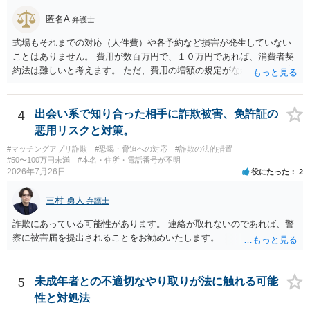
匿名A
弁護士
式場もそれまでの対応（人件費）や各予約など損害が発生していない
ことはありません。 費用が数百万円で、１０万円であれば、消費者契
約法は難しいと考えます。 ただ、費用の増額の規定がなかったのに増
額するのは契約違反ですので、増額に応じずに契約を維持すればよい
ということになり、解約するのは理由がないことになります。
4
出会い系で知り合った相手に詐欺被害、免許証の
悪用リスクと対策。
#マッチングアプリ詐欺
#恐喝・脅迫への対応
#詐欺の法的措置
#50〜100万円未満
#本名・住所・電話番号が不明
2026年7月26日
役にたった
2
三村 勇人
弁護士
詐欺にあっている可能性があります。 連絡が取れないのであれば、警
察に被害届を提出されることをお勧めいたします。
5
未成年者との不適切なやり取りが法に触れる可能
性と対処法