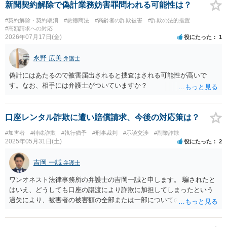
まったことによって返金が実現した事例であると感じています。 お悩みの際
新聞契約解除で偽計業務妨害罪問われる可能性は？
には、まずはご相談頂くことが大事であると実感しています。
#契約解除・契約取消
#悪徳商法
#高齢者の詐欺被害
#詐欺の法的措置
#高額請求への対応
2026年07月17日(金)
役にたった
1
永野 広美
弁護士
偽計にはあたるので被害届出されると捜査はされる可能性が高いで
す。なお、相手には弁護士がついていますか？
口座レンタル詐欺に遭い賠償請求、今後の対応策は？
#加害者
#特殊詐欺
#執行猶予
#刑事裁判
#示談交渉
#副業詐欺
2025年05月31日(土)
役にたった
2
吉岡 一誠
弁護士
ワンオネスト法律事務所の弁護士の吉岡一誠と申します。 騙されたと
はいえ、どうしても口座の譲渡により詐欺に加担してしまったという
過失により、被害者の被害額の全部または一部についての賠償義務を
負う可能性があります。 ただし、被害者側としても、民事裁判を起こ
すにも弁護士費用などのコストがかかるものであり、通常すぐには裁