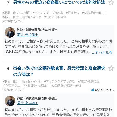
7
男性からの脅迫と窃盗疑いについての法的対処法
#恐喝・脅迫への対応
#マッチングアプリ詐欺
#悪徳商法
#少額訴訟サポート
#本名・住所・電話番号が不明
#詐欺の法的措置
2026年7月27日
詐欺・消費者問題に強い弁護士
若井 亮
弁護士
初めまして。 ご相談内容を拝見しました。 当時の相手方の内心は不明
ですが、携帯電話代を払ってあげると言われてお金を受け取っただけ
であれば窃盗になりません。 また、民事上も贈与契約に該当すると思
われるところ、返済の義務はありません。 これ以上のやり取りをせ
ず、可能であればブロックをするようにしてください。 ご不安であれ
ば、最寄りの警察署に相談をしても良いかもしれません。 以上、ご参
8
出会い系での交際詐欺被害、身元特定と返金請求
考になれば幸いです。
の方法は？
#本名・住所・電話番号が不明
#マッチングアプリ詐欺
#詐欺の法的措置
#200万円以上
#内容証明作成送付
#少額訴訟の相談・依頼
2026年7月17日
役にたった
3
詐欺・消費者問題に強い弁護士
若井 亮
弁護士
初めまして。 ご相談内容を拝見しました。 まず、相手方の携帯電話番
号が分かっているのであれば、契約者情報の照会を行い、住民票を取