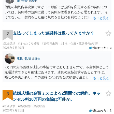
泉 亮介
弁護士
個別の契約内容次第ですが、一般的には規約を変更する前の契約につ
いては、契約時の規約に従って契約が管理されるかと思われます。 そ
うでないと、契約をした後に規約を自社に有利なように変更し、それ
を従前の顧客にも適用するということが認められてしまい不合理とな
る場合があるかと思われます。
2
支払ってしまった迷惑料は返ってきますか？
#返金請求
#ぼったくり被害
#10万円未満
#本名・住所・電話番号が判明
2026年7月29日
役にたった
3
肥田 弘昭
弁護士
2万円の支払義務が上記の事情ですとありませんので、不当利得として
返還請求できる可能性はあります。店側の支払請求があるとすれば、
嘔吐の事実があり、その清掃に2万円相当の損害が生じた場合です。ご
参考にしてください。
3
結婚式場の金額ミスによる2週間での解約。キャ
ンセル料10万円の免除は可能か。
#返金請求
#契約解除・契約取消
2026年7月31日
役にたった
2