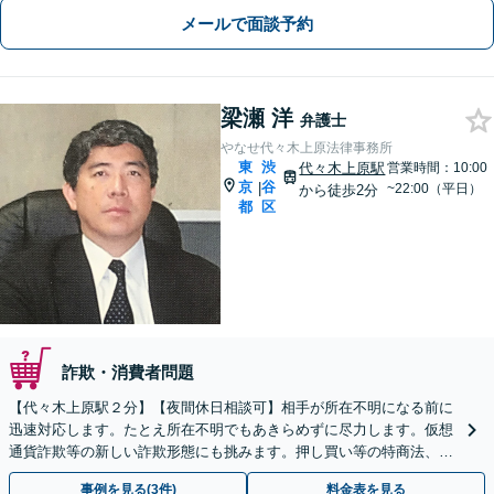
メールで面談予約
梁瀬 洋
弁護士
やなせ代々木上原法律事務所
東
渋
代々木上原駅
営業時間：10:00
京
谷
|
~22:00（平日）
から徒歩2分
都
区
詐欺・消費者問題
【代々木上原駅２分】【夜間休日相談可】相手が所在不明になる前に
迅速対応します。たとえ所在不明でもあきらめずに尽力します。仮想
通貨詐欺等の新しい詐欺形態にも挑みます。押し買い等の特商法、エ
ステ等の割賦販売法絡みの案件もご相談ください。
事例を見る(3件)
料金表を見る