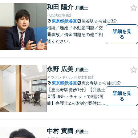
和田 陽介
弁護士
花鳥法律事務所
東京都
渋谷区
渋谷駅
から徒歩3分
|
相続／離婚／不動産問題／交
詳細を見
通事故／借金問題その他ご相
る
談ください。
永野 広美
弁護士
アヴァンギャルド法律事務所
東京都
渋谷区
恵比寿駅
から徒歩1分
|
【恵比寿駅徒歩1分】【弁護士
詳細を見
直通LINE・チャットで相談可
る
能】弁護士2人体制で案件に取
り組み、多角的な視点から迅
速に解決に導きます。依頼者
様のお話をしっかりと伺い、
中村 寅國
最適な解決策を提案【年中無
弁護士
休・早朝夜間対応可能（要予