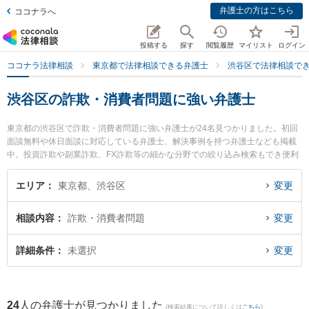
弁護士の方はこちら
ココナラへ
投稿する
探す
閲覧履歴
マイリスト
ログイン
ココナラ法律相談
東京都で法律相談できる弁護士
渋谷区で法律相談で
渋谷区の詐欺・消費者問題に強い弁護士
東京都の渋谷区で詐欺・消費者問題に強い弁護士が24名見つかりました。初回
面談無料や休日面談に対応している弁護士、解決事例を持つ弁護士なども掲載
中。投資詐欺や副業詐欺、FX詐欺等の細かな分野での絞り込み検索もでき便利
です。特に大志わかば法律事務所の鈴木 宏昌弁護士ややなせ代々木上原法律事
務所の梁瀬 洋弁護士、長井法律事務所の長井 康人弁護士のプロフィール情報や
エリア
東京都、渋谷区
変更
弁護士費用、強みなどが注目されています。『渋谷区で土日や夜間に発生した
詐欺・消費者問題のトラブルを今すぐに弁護士に相談したい』『詐欺・消費者
相談内容
詐欺・消費者問題
変更
問題のトラブル解決の実績豊富な近くの弁護士を検索したい』『初回相談無料
で詐欺・消費者問題を法律相談できる渋谷区内の弁護士に相談予約したい』な
どでお困りの相談者さんにおすすめです。
詳細条件
未選択
変更
24
人の弁護士が見つかりました
(検索結果について詳しくは
こちら
)