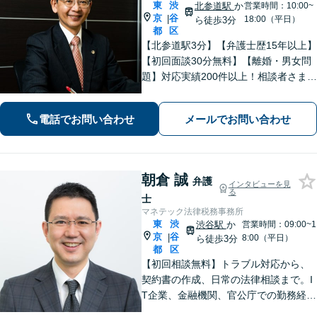
東
渋
北参道駅
か
営業時間：10:00~
京
谷
|
18:00（平日）
ら徒歩3分
都
区
【北参道駅3分】【弁護士歴15年以上】
【初回面談30分無料】【離婚・男女問
題】対応実績200件以上！相談者さまが
求める本当の解決を目指します。【交
通事故】後遺障害等級非該当から高次
電話でお問い合わせ
メールでお問い合わせ
脳機能障害などの高額賠償まで解決実
績多数！
朝倉 誠
弁護
インタビューを見
る
士
マネテック法律税務事務所
東
渋
渋谷駅
か
営業時間：09:00~1
京
谷
|
8:00（平日）
ら徒歩3分
都
区
【初回相談無料】トラブル対応から、
契約書の作成、日常の法律相談まで。I
T企業、金融機関、官公庁での勤務経験
を有する弁護士が、あなたの法律問題