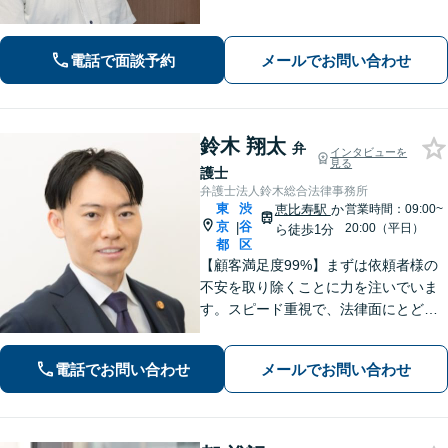
り添い、迅速な行動で難しい問題にも
誠実に対応します。
電話で面談予約
メールでお問い合わせ
鈴木 翔太
弁
インタビューを
見る
護士
弁護士法人鈴木総合法律事務所
東
渋
恵比寿駅
か
営業時間：09:00~
京
谷
|
20:00（平日）
ら徒歩1分
都
区
【顧客満足度99%】まずは依頼者様の
不安を取り除くことに力を注いでいま
す。スピード重視で、法律面にとどま
らない真の解決を目指します。借金・
刑事事件・離婚問題、不動産トラブ
電話でお問い合わせ
メールでお問い合わせ
ル、相続などお悩みのことはぜひご相
談ください。