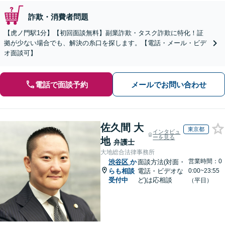
詐欺・消費者問題
【虎ノ門駅1分】【初回面談無料】副業詐欺・タスク詐欺に特化！証
拠が少ない場合でも、解決の糸口を探します。【電話・メール・ビデ
オ面談可】
電話で面談予約
メールでお問い合わせ
佐久間 大
東京都
インタビュ
ーを見る
地
弁護士
大地総合法律事務所
営業時間：0
渋谷区
か
面談方法(対面・
らも相談
電話・ビデオな
0:00~23:55
受付中
ど)は応相談
（平日）