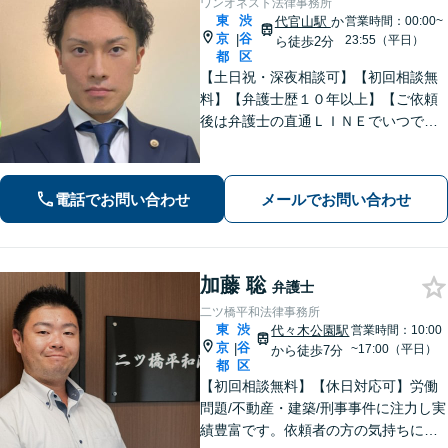
ワンオネスト法律事務所
東
渋
代官山駅
か
営業時間：00:00~
京
谷
|
23:55（平日）
ら徒歩2分
都
区
【土日祝・深夜相談可】【初回相談無
料】【弁護士歴１０年以上】【ご依頼
後は弁護士の直通ＬＩＮＥでいつでも
連絡可能】【刑事事件・不動産トラブ
ル・企業法務・男女トラブル・ナイト
ワークトラブルに注力】
電話でお問い合わせ
メールでお問い合わせ
加藤 聡
弁護士
二ツ橋平和法律事務所
東
渋
代々木公園駅
営業時間：10:00
京
谷
|
~17:00（平日）
から徒歩7分
都
区
【初回相談無料】【休日対応可】労働
問題/不動産・建築/刑事事件に注力し実
績豊富です。依頼者の方の気持ちに寄