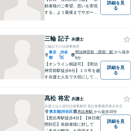
詳細を見
頼者様のご希望、思いを実現
る
する」よう最後までサポート
いたします。どうぞお気軽に
ご相談ください。
三輪 記子
弁護士
三輪記子の法律事務所
明治神宮前〈原宿〉駅
から徒歩
東京
渋谷
|
都
区
6分
【オンライン相談可】【明治
詳細を見
神宮前駅徒歩6分】１０年を越
る
す弁護士人生で大切にしてき
たのは「依頼者と一緒に悩み
問題解決に向き合い、学び続
ける」という姿勢です。ぜひ
髙松 将宏
弁護士
一度、相談にお越しくださ
弁護士法人琥珀法律事務所 恵比寿事務所東京本店
い。【夜間休日相談可】
東京都
渋谷区
恵比寿駅
から徒歩10分
|
【恵比寿駅徒歩4分】【休日夜
詳細を見
間対応】依頼者様に対して
る
「本当の解決」を提供するべ