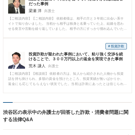
だった事例
梁瀬 洋
弁護士
【ご相談内容】【ご相談内容】 依頼者様は、相手の方と３年前に出会い系サ
イトで知り合いました。 当初から相手は独身と名乗っていた上、結婚を思わ
せる発言や言動を繰り返していました。 相手の方にすっかり惚れ込んでいた
依頼者様は、これまで高額なプレゼントやレストランでの食事を負担してき
ました。しかし、相手が実は既婚者であったことを知り、裏切られたことへ
のショックと悔しさから、どういった請求ができるか、ご相談に来られまし
# 投資詐欺
た。 【弁護士からのコメント】 29歳という適齢期にあった女性が、2年間も
投資詐欺が疑われた事例において、粘り強く交渉を続
結婚を夢見てその男に拘束されたことは、女心をもてあそぶものであり断じ
けることで、３００万円以上の返金を実現できた事例
て許されるものではありません。よって、その男に対し人格権や貞操権侵害
で損害を被ったとして不法行為に基づく慰謝料請求をするか、婚約ないし結
荒木 謙人
弁護士
婚の約束を不当に破棄したものとして債務不履行責任を追及することができ
【ご相談内容】【相談前】 依頼者の方は、知人から紹介された人物から投資
ると思います。 一方で、本来の結婚詐欺は「結婚を前提に何千万円も彼に貸
話を持ち掛けられ、多額の資金を預けたところ、投資実績が無いばかりか、
したが返してもらえない」といったケースに適用されます。今回の場合はそ
返金にも応じてもらえない状況でした。当初は詐欺にあったとは信じられ
こまでに至らず、刑事上の犯罪成立を認めるのは困難と思われます。したが
ず、いつか投資資金が振り込まれるか、返金がされるものであると信じてい
って、前述の方針を貫くことが最善の解決策と思われます。
ましたが、ご家族や友人に弁護士に相談した方が良いと言われたことで、ご
相談にいらっしゃいました。 【相談後】 相手の電話番号が分かっていたた
め、相手の住所・氏名等を特定し、返金を求める内容証明郵便を送ったとこ
ろ、返金の意思はあるとのことでした。交渉を続けた結果、３００万円ほど
渋谷区の表示中の弁護士が回答した詐欺・消費者問題に関
の返金を実現することができました。 【先生のコメント】 依頼者の方は、投
する法律Q&A
資を持ち掛けられた方を信頼しており、投資がなされていないばかりか、返
金もされずに、当初はかなり落ち込まれていました。 面談の際には、依頼者
の方のお話をじっくりと伺ったうえで、お金を取り戻したいという意思が固