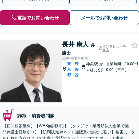
電話でお問い合わせ
メールでお問い合わせ
長井 康人
弁
インタビューを
見る
護士
長井法律事務所
東
渋
神泉駅
か
営業時間：10:00~1
京
谷
|
9:00（平日）
ら徒歩5分
都
区
詐欺・消費者問題
【初回相談無料】【WEB面談対応】【クレジット業者類似の企業で顧
問弁護士経験あり】【訪問販売やネット通販系の詐欺に強い】被害に
あわれた方をひとりでも多く救済できるよう全力でサポート！迅速な