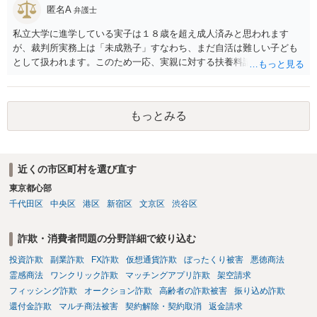
匿名A
弁護士
私立大学に進学している実子は１８歳を超え成人済みと思われます
が、裁判所実務上は「未成熟子」すなわち、まだ自活は難しい子ども
として扱われます。このため一応、実親に対する扶養料請求として法
律的には成り立つ可能性があります。 ただし、実子と同居する元配偶
者宛に養育費を支払っており、当該養育費は実子の進学費用の趣旨も
一部含まれています。また、私立大学進学について貴殿が了解したわ
もっとみる
けではないという事情も存在します。 こうした場合には、支払を拒ん
だとしても学費の請求が裁判所によって強制される可能性は低いとい
えます。 以上整理したとおり、貴殿の事情を説明し支払えないと実子
に伝えるのが良い対処法と思います。
近くの市区町村を選び直す
東京都心部
千代田区
中央区
港区
新宿区
文京区
渋谷区
詐欺・消費者問題の分野詳細で絞り込む
投資詐欺
副業詐欺
FX詐欺
仮想通貨詐欺
ぼったくり被害
悪徳商法
霊感商法
ワンクリック詐欺
マッチングアプリ詐欺
架空請求
フィッシング詐欺
オークション詐欺
高齢者の詐欺被害
振り込め詐欺
還付金詐欺
マルチ商法被害
契約解除・契約取消
返金請求