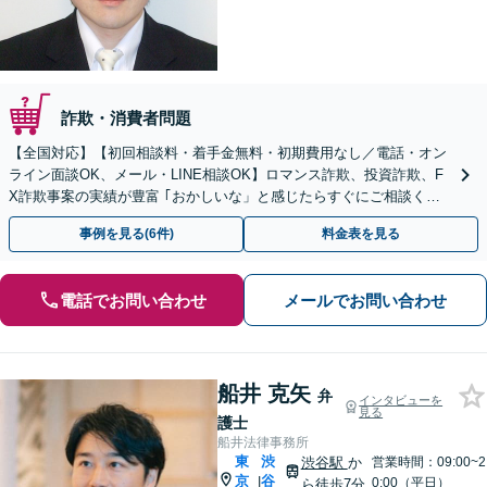
詐欺・消費者問題
【全国対応】【初回相談料・着手金無料・初期費用なし／電話・オン
ライン面談OK、メール・LINE相談OK】ロマンス詐欺、投資詐欺、F
X詐欺事案の実績が豊富 ｢おかしいな」と感じたらすぐにご相談くだ
さい。
事例を見る(6件)
料金表を見る
電話でお問い合わせ
メールでお問い合わせ
船井 克矢
弁
インタビューを
見る
護士
船井法律事務所
東
渋
渋谷駅
か
営業時間：09:00~2
京
谷
|
0:00（平日）
ら徒歩7分