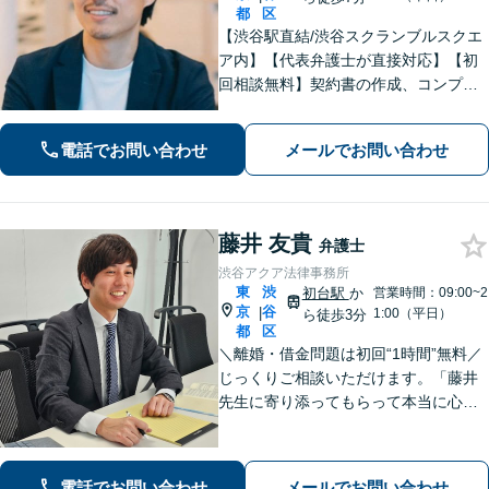
都
区
【渋谷駅直結/渋谷スクランブルスクエ
ア内】【代表弁護士が直接対応】【初
回相談無料】契約書の作成、コンプラ
イアンス整備などの経営サポートか
ら、離婚や相続、労働トラブルなど幅
電話でお問い合わせ
メールでお問い合わせ
広く対応可能｡早期解決に向けて尽力し
ます【渋谷区周辺企業様からのご相談
歓迎】
藤井 友貴
弁護士
渋谷アクア法律事務所
東
渋
初台駅
か
営業時間：09:00~2
京
谷
|
1:00（平日）
ら徒歩3分
都
区
＼離婚・借金問題は初回“1時間”無料／
じっくりご相談いただけます。「藤井
先生に寄り添ってもらって本当に心強
かった」といったお声も頂いていま
す。より良い未来を歩めるようお悩み
に真剣に向き合います【休日・夜間相
電話でお問い合わせ
メールでお問い合わせ