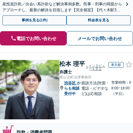
産投資詐欺／出会い系詐欺など解決事例多数。民事・刑事の両面から
アプローチし、最善の解決を目指します【完全個室】【代々木駅3
分】
事例を見る(1件)
料金表を見る
電話でお問い合わせ
メールでお問い合わせ
松本 理平
東京都
インタビュ
ーを見る
弁護士
青山北町法律事務所
営業時間：0
渋谷区
か
面談方法(対面・
らも相談
電話・ビデオな
8:00~18:00
受付中
ど)は応相談
（平日）
詐欺・消費者問題