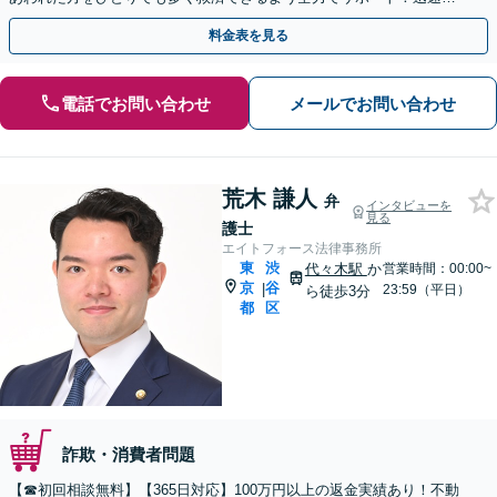
対応で返還請求をおこないます【休日・夜間相談可】
料金表を見る
電話でお問い合わせ
メールでお問い合わせ
荒木 謙人
弁
インタビューを
見る
護士
エイトフォース法律事務所
東
渋
代々木駅
か
営業時間：00:00~
京
谷
|
23:59（平日）
ら徒歩3分
都
区
詐欺・消費者問題
【☎︎初回相談無料】【365日対応】100万円以上の返金実績あり！不動