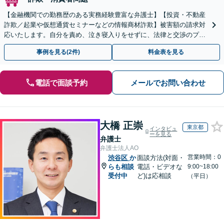
【金融機関での勤務歴のある実務経験豊富な弁護士】【投資・不動産
詐欺／起業や仮想通貨セミナーなどの情報商材詐欺】被害額の請求対
応いたします。自分を責め、泣き寝入りをせずに、法律と交渉のプロ
にまずはご相談ください。【表参道駅から徒歩3分】
事例を見る(2件)
料金表を見る
電話で面談予約
メールでお問い合わせ
大橋 正崇
東京都
インタビュ
ーを見る
弁護士
弁護士法人AO
営業時間：0
渋谷区
か
面談方法(対面・
らも相談
電話・ビデオな
9:00~18:00
受付中
ど)は応相談
（平日）