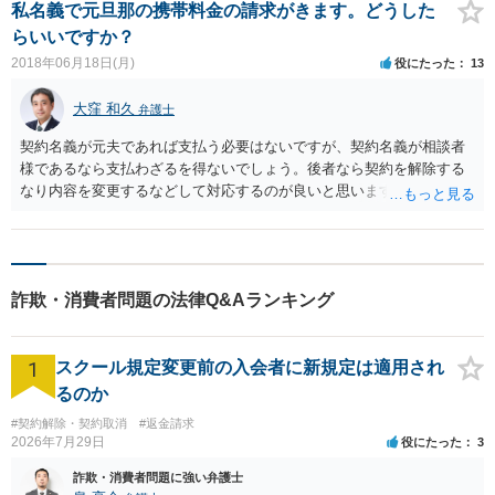
判を起こしてこないことが多いので、話し合いによる解決を図る余地
私名義で元旦那の携帯料金の請求がきます。どうした
は十分あるでしょう。 裁判上は、被害者側が詐欺に遭った際の過失の
らいいですか？
程度なども過失相殺として考慮され得るので、必ずしも全額を支払う
2018年06月18日(月)
役にたった
13
必要はありません。 話し合いによる解決を希望するなら、相談者様自
身も騙されて口座を渡したという経緯を相手方弁護士に伝えたうえ
大窪 和久
弁護士
で、例えば差し当たり解決金として数十万円前半程度の金額を分割で
支払うといった提示をすることが考えられますが、他にも被害者がい
契約名義が元夫であれば支払う必要はないですが、契約名義が相談者
た場合には別途追加で請求が来る可能性があるほか、相談者様の収入
様であるなら支払わざるを得ないでしょう。後者なら契約を解除する
資産その他のお借入の状況等によってはそもそも支払いに無理がある
なり内容を変更するなどして対応するのが良いと思います。
という可能性があり得るので、見切り発車で話し合いを進めるより
は、無料相談を利用するなどして弁護士に具体的な相談をして、慎重
に方針を定めるべきでしょう。 なお、今後、特に必要がなければ警察
が職場に連絡をするということはないでしょうし、仮に被害者が民事
裁判を起こした場合も、自宅住所に裁判所から書面が届くだけで職場
詐欺・消費者問題の法律Q&Aランキング
にバレるということは通常ありませんので、その点はご安心いただい
て良いのかなと思います。
1
スクール規定変更前の入会者に新規定は適用され
るのか
#契約解除・契約取消
#返金請求
2026年7月29日
役にたった
3
詐欺・消費者問題に強い弁護士