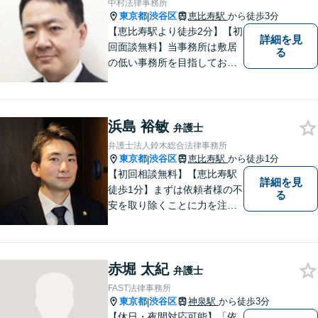
中村法律事務所
約）】
東京都
渋谷区
恵比寿駅
から徒歩3分
|
【恵比寿駅より徒歩2分】【初
詳細を見
回面談無料】当事務所は敷居
る
の低い事務所を目指しており
ます。刑事事件／相続問題／
離婚問題／不動産問題／労働
問題など、幅広く対応可能。
浜島 裕敏
【当日／夜間／休日対応可
弁護士
能】一人で悩まず一緒に問題
弁護士法人鈴木総合法律事務所
を解決しましょう。お気軽に
東京都
渋谷区
恵比寿駅
から徒歩1分
|
ご相談下さい。
【初回相談無料】【恵比寿駅
詳細を見
徒歩1分】まずは依頼者様の不
る
安を取り除くことに力を注い
でいます。スピード重視で、
法律面にとどまらない真の解
決を目指します。借金・刑事
赤堀 太紀
事件・労働トラブル・離婚問
弁護士
題などお悩みのことはぜひご
FAST法律事務所
相談ください。
東京都
渋谷区
神泉駅
から徒歩3分
|
【休日・夜間対応可能】「依