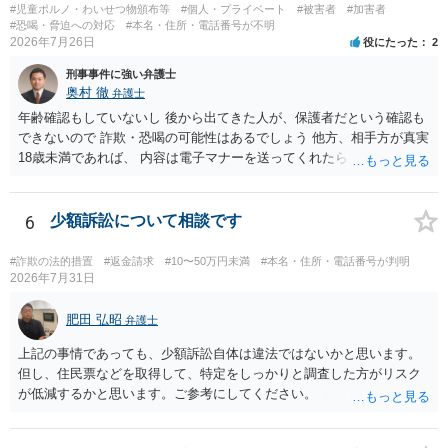
#児童ポルノ・わいせつ物頒布等
#個人・プライベート
#被害者
#加害者
#恐喝・脅迫への対応
#本名・住所・電話番号が不明
2026年7月26日
役にたった
2
刑事事件に強い弁護士
奥村 徹
弁護士
年齢確認もしていないし 後から出てきた人が、保護者だという確認も
できないので 詐欺・恐喝の可能性はあるでしょう 他方、相手方が真実
18歳未満であれば、 内容は電子マナーを送ってくれたら自慰行為など
の動画を要望通りに撮って送るよと言ったやりとりでした。 自分は動
画の尺は10分ほど、服を着たままで胸を触って欲しい、などの要望を
して、要求された金額(1000円程度)の電子マネーを送信してしまいま
6
少額訴訟について相談です
した。 そこから、撮影するまで暇なので顔の雰囲気の写真を交換して
欲しい、住んでいる都道府県と区を教えてと言われたので教えたりと
#詐欺の法的措置
#返金請求
#10〜50万円未満
#本名・住所・電話番号が判明
言ったやり取りをしていました。 というやりとりは、青少年条例違反
2026年7月31日
（わいせつ行為）の疑いがあります。18歳未満と知らなくても処罰可
能です。
肥田 弘昭
弁護士
上記の事情であっても、少額訴訟自体は違法ではないかと思います。
但し、住民票などを取得して、特定をしっかりと調査した方がリスク
が低減するかと思います。ご参考にしてください。