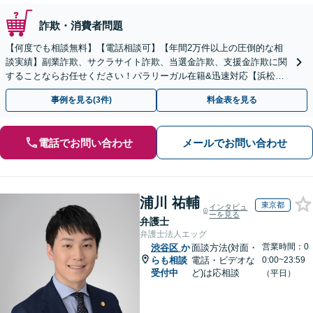
詐欺・消費者問題
【何度でも相談無料】【電話相談可】【年間2万件以上の圧倒的な相
談実績】副業詐欺、サクラサイト詐欺、当選金詐欺、支援金詐欺に関
することならお任せください！パラリーガル在籍&迅速対応【浜松町
駅1分】※結婚詐欺・ロマンス詐欺に関するご相談はお断り
事例を見る(3件)
料金表を見る
電話でお問い合わせ
メールでお問い合わせ
浦川 祐輔
東京都
インタビュ
ーを見る
弁護士
弁護士法人エッグ
営業時間：0
渋谷区
か
面談方法(対面・
らも相談
電話・ビデオな
0:00~23:59
受付中
ど)は応相談
（平日）