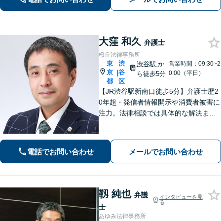
談可／完全個室】【企業法務も対応】
大窪 和久
弁護士
桜丘法律事務所
東
渋
渋谷駅
か
営業時間：09:30~2
京
谷
|
0:00（平日）
ら徒歩5分
都
区
【JR渋谷駅新南口徒歩5分】弁護士歴2
0年超・発信者情報開示や消費者被害に
注力。法律相談では具体的な解決まで
のイメージをわかりやすくお伝えし、
依頼者にとってベストの解決に向けて
粘り強く活動します。
電話でお問い合わせ
メールでお問い合わせ
靱 純也
弁護
インタビューを見
る
士
あゆみ法律事務所