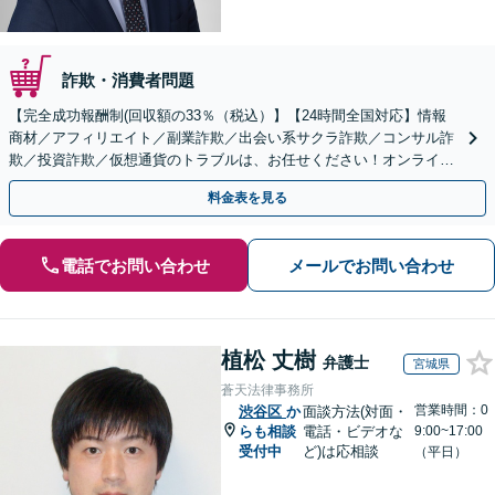
詐欺・消費者問題
【完全成功報酬制(回収額の33％（税込）】【24時間全国対応】情報
商材／アフィリエイト／副業詐欺／出会い系サクラ詐欺／コンサル詐
欺／投資詐欺／仮想通貨のトラブルは、お任せください！オンライン
のみで解決も可能！
料金表を見る
電話でお問い合わせ
メールでお問い合わせ
植松 丈樹
弁護士
宮城県
蒼天法律事務所
営業時間：0
渋谷区
か
面談方法(対面・
らも相談
電話・ビデオな
9:00~17:00
受付中
ど)は応相談
（平日）