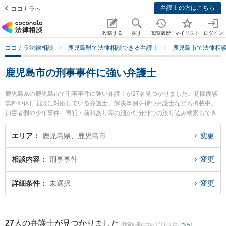
弁護士の方はこちら
ココナラへ
投稿する
探す
閲覧履歴
マイリスト
ログイン
ココナラ法律相談
鹿児島県で法律相談できる弁護士
鹿児島市で法律相
鹿児島市の刑事事件に強い弁護士
鹿児島県の鹿児島市で刑事事件に強い弁護士が27名見つかりました。初回面談
無料や休日面談に対応している弁護士、解決事例を持つ弁護士なども掲載中。
加害者側や少年事件、再犯・前科あり等の細かな分野での絞り込み検索もでき
便利です。特に弁護士法人萩原 鹿児島シティ法律事務所の西 弘喜弁護士や弁護
士法人萩原 鹿児島シティ法律事務所の田丸 啓志弁護士、弁護士法人萩原 鹿児
エリア
鹿児島県、鹿児島市
変更
島シティ法律事務所の山口 学弁護士のプロフィール情報や弁護士費用、強みな
どが注目されています。『鹿児島市で土日や夜間に発生した刑事事件のトラブ
相談内容
刑事事件
変更
ルを今すぐに弁護士に相談したい』『刑事事件のトラブル解決の実績豊富な近
くの弁護士を検索したい』『初回相談無料で刑事事件を法律相談できる鹿児島
市内の弁護士に相談予約したい』などでお困りの相談者さんにおすすめです。
詳細条件
未選択
変更
27
人の弁護士が見つかりました
(検索結果について詳しくは
こちら
)