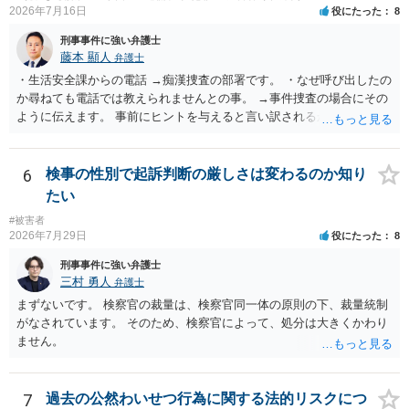
2026年7月16日
役にたった
8
では、本人が再発防止策をいくら述べてもほとんど効果は望めないと
いうのが実感です。
刑事事件に強い弁護士
藤本 顯人
弁護士
・生活安全課からの電話 →痴漢捜査の部署です。 ・なぜ呼び出したの
か尋ねても電話では教えられませんとの事。 →事件捜査の場合にその
ように伝えます。 事前にヒントを与えると言い訳されるからです。 ・
満員電車の中でかなり女性と密着してしまった可能性があるとの心当
たり →やはり痴漢として疑われているのでは。 そもそも痴漢をやって
ないのであれば、何も疑われる筋合いは無いわけですし狼狽える必要
6
検事の性別で起訴判断の厳しさは変わるのか知り
はないですね。
たい
#被害者
2026年7月29日
役にたった
8
刑事事件に強い弁護士
三村 勇人
弁護士
まずないです。 検察官の裁量は、検察官同一体の原則の下、裁量統制
がなされています。 そのため、検察官によって、処分は大きくかわり
ません。
7
過去の公然わいせつ行為に関する法的リスクにつ