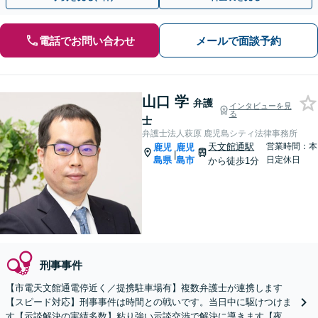
電話でお問い合わせ
メールで面談予約
山口 学
弁護
インタビューを見
る
士
弁護士法人萩原 鹿児島シティ法律事務所
天文館通駅
営業時間：本
鹿児
鹿児
|
島県
島市
日定休日
から徒歩1分
刑事事件
【市電天文館通電停近く／提携駐車場有】複数弁護士が連携します
【スピード対応】刑事事件は時間との戦いです。当日中に駆けつけま
す【示談解決の実績多数】粘り強い示談交渉で解決に導きます【夜