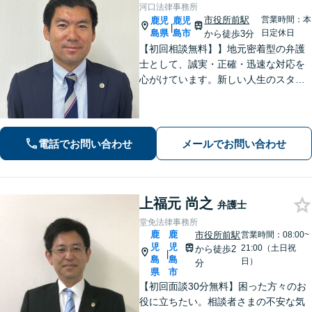
河口法律事務所
市役所前駅
営業時間：本
鹿児
鹿児
|
島県
島市
日定休日
から徒歩3分
【初回相談無料】】地元密着型の弁護
士として、誠実・正確・迅速な対応を
心がけています。新しい人生のスター
トを切る第一歩として、お気軽にご相
談ください【24時間メール問い合わせ
可】豊富な実践経験を活かし、スピー
ド解決を目指します。
電話でお問い合わせ
メールでお問い合わせ
上福元 尚之
弁護士
堂免法律事務所
鹿
鹿
市役所前駅
営業時間：08:00~
児
児
21:00（土日祝
から徒歩2
|
島
島
日）
分
県
市
【初回面談30分無料】困った方々のお
役に立ちたい。相談者さまの不安な気