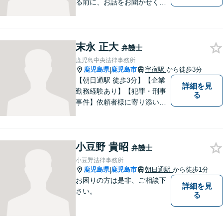
る前に、お話をお聞かせくだ
さい。刑事・男女問題・借金
など幅広く対応◎お一人おひ
とりにとって最適な解決方法
末永 正大
をご提案いたします。
弁護士
鹿児島中央法律事務所
鹿児島県
鹿児島市
宇宿駅
から徒歩3分
|
【朝日通駅 徒歩3分】【企業
詳細を見
勤務経験あり】【犯罪・刑事
る
事件】依頼者様に寄り添い、
解決までサポートして、心の
負担を少しでも和らげること
ができるよう精一杯努めさせ
小豆野 貴昭
ていただきます。お気軽にご
弁護士
相談ください。
小豆野法律事務所
鹿児島県
鹿児島市
朝日通駅
から徒歩1分
|
お困りの方は是非、ご相談下
詳細を見
さい。
る