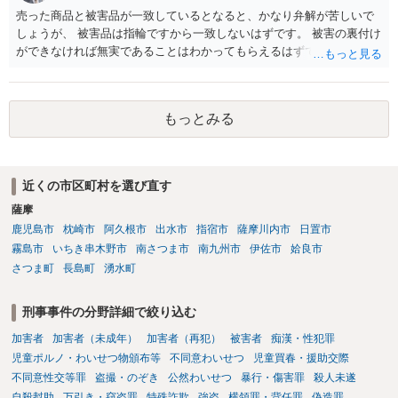
売った商品と被害品が一致しているとなると、かなり弁解が苦しいで
しょうが、 被害品は指輪ですから一致しないはずです。 被害の裏付け
ができなければ無実であることはわかってもらえるはずです。
もっとみる
近くの市区町村を選び直す
薩摩
鹿児島市
枕崎市
阿久根市
出水市
指宿市
薩摩川内市
日置市
霧島市
いちき串木野市
南さつま市
南九州市
伊佐市
姶良市
さつま町
長島町
湧水町
刑事事件の分野詳細で絞り込む
加害者
加害者（未成年）
加害者（再犯）
被害者
痴漢・性犯罪
児童ポルノ・わいせつ物頒布等
不同意わいせつ
児童買春・援助交際
不同意性交等罪
盗撮・のぞき
公然わいせつ
暴行・傷害罪
殺人未遂
自殺幇助
万引き・窃盗罪
特殊詐欺
強盗
横領罪・背任罪
偽造罪