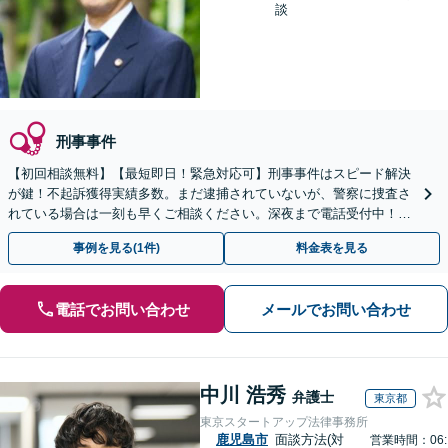
談
刑事事件
【初回相談無料】【最短即日！緊急対応可】刑事事件はスピード解決
が鍵！不起訴獲得実績多数。まだ逮捕されていないが、警察に捜査さ
れている場合は一刻も早くご相談ください。深夜まで電話受付中！痴
漢／盗撮／のぞき／その他性犯罪など
事例を見る(1件)
料金表を見る
電話でお問い合わせ
メールでお問い合わせ
中川 浩秀
弁護士
東京都
東京スタートアップ法律事務所
鹿児島市
面談方法(対
営業時間：06: