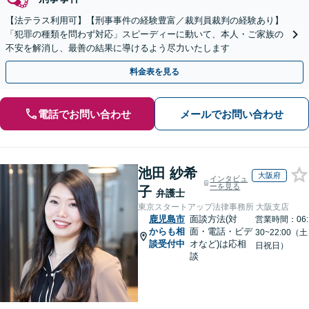
【法テラス利用可】【刑事事件の経験豊富／裁判員裁判の経験あり】
「犯罪の種類を問わず対応」スピーディーに動いて、本人・ご家族の
不安を解消し、最善の結果に導けるよう尽力いたします
料金表を見る
電話でお問い合わせ
メールでお問い合わせ
池田 紗希
大阪府
インタビュ
ーを見る
子
弁護士
東京スタートアップ法律事務所 大阪支店
鹿児島市
面談方法(対
営業時間：06:
からも相
面・電話・ビデ
30~22:00（土
談受付中
オなど)は応相
日祝日）
談