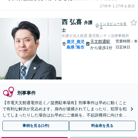
27件中 1-27件を表示
西 弘喜
弁護
インタビューを見
る
士
弁護士法人萩原 鹿児島シティ法律事務所
天文館通駅
営業時間：本
鹿児
鹿児
|
島県
島市
日定休日
から徒歩1分
刑事事件
【市電天文館通電停近く／提携駐車場有】刑事事件は早めに動くこと
で有利な解決が見込めます。身内が逮捕されてしまったり、犯罪を犯
してしまったりした場合はお早めにご連絡を。不起訴獲得に向け全力
で弁護します。
事例を見る(1件)
料金表を見る