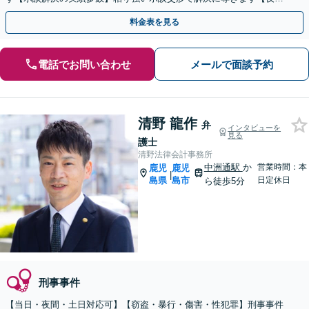
間・休日のご相談可能】
料金表を見る
電話でお問い合わせ
メールで面談予約
清野 龍作
弁
インタビューを
見る
護士
清野法律会計事務所
中洲通駅
か
営業時間：本
鹿児
鹿児
|
島県
島市
日定休日
ら徒歩5分
刑事事件
【当日・夜間・土日対応可】【窃盗・暴行・傷害・性犯罪】刑事事件