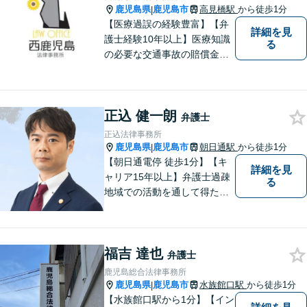
す。
鹿児島県
鹿児島市
高見橋駅
から徒歩1分
|
【医療過誤の経験豊富】【弁
詳細を見
護士経験10年以上】医療知識
る
の必要な交通事故の賠償金請
求、後遺障害等級申請はお任
せ。手術後の後遺症に疑問の
ある人もお気軽にご相談くだ
正込 健一朗
さい。依頼者様との信頼関係
弁護士
を大切に解決へ向けて尽力い
正込法律事務所
たします。【休日・夜間対応
鹿児島県
鹿児島市
朝日通駅
から徒歩1分
|
可】
【朝日通電停 徒歩1分】【キ
詳細を見
ャリア15年以上】弁護士過疎
る
地域での活動を通して得た経
験とノウハウを生かした弁護
活動。依頼者の内面に真摯に
向き合い、多角的な視点で最
福吉 達也
適な解決策をご提案します
弁護士
鹿児島総合法律事務所
鹿児島県
鹿児島市
水族館口駅
から徒歩1分
|
【水族館口駅から1分】【イン