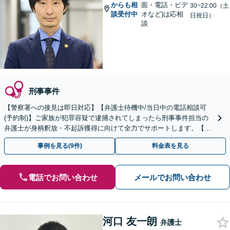
からも相
面・電話・ビデ
30~22:00（土
談受付中
オなど)は応相
日祝日）
談
刑事事件
【警察署への接見は即日対応】【弁護士待機中/当日中の電話相談可
(予約制)】ご家族が犯罪容疑で逮捕されてしまったら刑事事件担当の
弁護士が身柄釈放・不起訴獲得に向けて全力でサポートします。【毎
月100名以上の相談実績】【全国対応】
事例を見る(9件)
料金表を見る
電話でお問い合わせ
メールでお問い合わせ
河口 友一朗
弁護士