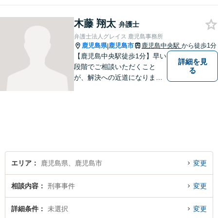
木藤 翔太
弁護士
弁護士法人グレイス 鹿児島事務所
鹿児島県
鹿児島市
鹿児島中央駅
から徒歩1分
|
【鹿児島中央駅徒歩1分】早い
詳細を見
段階でご相談いただくこと
る
が、解決への近道になりま
す。これからどう動くのがよ
いのか、一人で悩まず一緒に
整理していきましょう。どん
なご相談でも、どうぞお気軽
にお声がけください。【初回
相談無料】【電話・WEB面談
可】
エリア
鹿児島県、鹿児島市
変更
相談内容
刑事事件
変更
詳細条件
未選択
変更