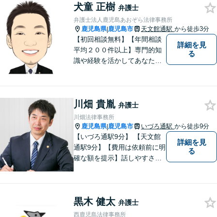
犬童 正樹
弁護士
弁護士法人鹿児島あおぞら法律事務所
鹿児島県
鹿児島市
天文館通駅
から徒歩3分
|
【初回相談無料】【年間相談
詳細を見
平均２００件以上】専門的知
る
識や経験を活かしてあなたの
心をあおぞらにします！債務
整理、離婚や不倫などの男女
問題、相続、交通事故、私選
川畑 貴胤
弁護などに強い弁護士です。
弁護士
「鹿児島あおぞら法律事務
川畑法律事務所
所」で検索。
鹿児島県
鹿児島市
いづろ通駅
から徒歩9分
|
【いづろ通駅9分】 【天文館
詳細を見
通駅9分】【費用は依頼前に明
る
確な額を提示】話しやすさを
重視した対応に自信あり。依
頼者さまに納得いくまで心の
うちを話してもらったうえ
黒木 健太
で、お悩みの解決に向けて丁
弁護士
寧にアドバイスしていきま
西鹿児島法律事務所