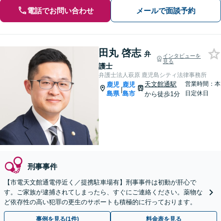
電話でお問い合わせ
メールで面談予約
田丸 啓志
弁
インタビューを
見る
護士
弁護士法人萩原 鹿児島シティ法律事務所
天文館通駅
営業時間：本
鹿児
鹿児
|
島県
島市
日定休日
から徒歩1分
刑事事件
【市電天文館通電停近く／提携駐車場有】刑事事件は初動が肝心で
す。ご家族が逮捕されてしまったら、すぐにご連絡ください。薬物な
ど依存性の高い犯罪の更生のサポートも積極的に行っております。
事例を見る(1件)
料金表を見る