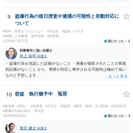
罪は成立しないことになります。
9
盗撮行為の後日捜査や逮捕の可能性と初動対応に
ついて
#前科・前歴をつけたくない
#不起訴
#盗撮・のぞき
#逮捕による解雇・退学回避
#加害者
2026年7月27日
役にたった
2
刑事事件に強い弁護士
井上 祐司
弁護士
・盗撮行為を現認した証拠がないこと ・画像が撮影されたことの客観
的証拠がないこと から、警察が対応し事件される可能性は極めて低い
ものと予想します。
10
窃盗 執行猶予中 冤罪
#加害者（再犯）
#加害者
#万引き・窃盗罪
#冤罪・無実・正当防衛
#示談交渉
#逮捕や勾留の阻止・準抗告
2026年8月4日
役にたった
3
鬼沢 健士
弁護士