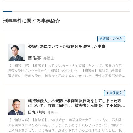
刑事事件に関する事例紹介
# 盗撮・のぞき
盗撮行為について不起訴処分を獲得した事案
西 弘喜
弁護士
【ご相談内容】【相談前】 女性のスカート内を盗撮したとして、警察の在宅
捜査を受けていた男性からご相談を受けました。 【相談後】 起訴前の刑事弁
護活動のご依頼を受け、被害者と示談を成立させました。男性は不起訴処分
となり、前科を残すことなく事件を終了させることができました。 【先生の
コメント】 盗撮された被害者及び被害者の両親は深い心の傷を負っていまし
た。弁護士として被害者の心情に配慮しつつ、注意深く示談交渉を進めまし
# 住居侵入
た。不起訴処分となったことで、ご依頼者の仕事や家庭への影響を最小限に
建造物侵入、不安防止条例違反行為をしてしまった方
抑えることができました。
について、自首に同行し、被害者と示談をして不起訴
処分となった事例
田丸 啓志
弁護士
【ご相談内容】【相談前】 ご相談者は、商業施設の女子トイレ内で、不安防
止条例違反に当たる行為をしてしまったがどうしたらよいかというご相談で
ご来所されました。とても後悔、反省をされているご様子でありました。私