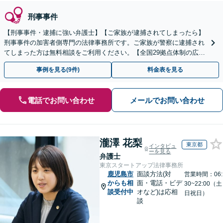
刑事事件
【刑事事件・逮捕に強い弁護士】【ご家族が逮捕されてしまったら】
刑事事件の加害者側専門の法律事務所です。ご家族が警察に逮捕され
てしまった方は無料相談をご利用ください。【全国29拠点体制の広域
対応】【弁護士待機中/当日中の電話相談可(予約制)】
事例を見る(9件)
料金表を見る
電話でお問い合わせ
メールでお問い合わせ
瀧澤 花梨
東京都
インタビュ
ーを見る
弁護士
東京スタートアップ法律事務所
鹿児島市
面談方法(対
営業時間：06:
からも相
面・電話・ビデ
30~22:00（土
談受付中
オなど)は応相
日祝日）
談