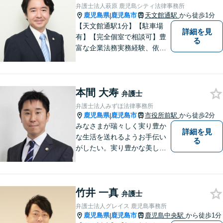
弁護士法人萩原 鹿児島シティ法律事務所
鹿児島県
鹿児島市
天文館通駅
から徒歩1分
|
【天文館通駅1分】【駐車場
詳細を見
有】【完全個室で相談可】豊
る
富な企業法務実務経験、依頼
業務解決実績、旺盛な知的好
奇心をもとに、謙虚かつ誠実
にご依頼者の言葉や想いに耳
本間 大寿
を傾け、依頼者の悩みに寄り
弁護士
添って助言や提案を提供して
弁護士法人みずほ法律事務所
参ります。 お気軽にご相談く
鹿児島県
鹿児島市
市役所前駅
から徒歩2分
|
ださい。
みなさまが瑞々しく実り豊か
詳細を見
な生活を送れるようお手伝い
る
がしたい。実り豊かな美しい
国を作る一助になりたい。
「実る程首を垂れる稲穂か
な」という初心を大切に，み
竹井 一真
なさまと一緒に成長させてい
弁護士
ただきたい。それが私たち，
弁護士法人グレイス 鹿児島事務所
みずほ法律事務所の思いで
鹿児島県
鹿児島市
鹿児島中央駅
から徒歩1分
|