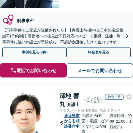
刑事事件
【刑事事件でご家族が逮捕されたら】【弁護士待機中/当日中の電話相
談可(予約制)】警察署への接見は即日対応のスピード重視、逮捕・刑
事事件に強い弁護士が示談成功・不起訴(減刑)に向けて全力でサポー
トします。【加害者側の相談専門】
事例を見る(9件)
料金表を見る
電話でお問い合わせ
メールでお問い合わせ
澤地 響
神奈川県
インタビュ
ーを見る
丸
弁護士
ネクスパート法律事務所 横浜オフィス
鹿児島市
面談方法(対
営業時間：09:
からも相
面・電話・ビデ
00~21:00（土
談受付中
オなど)は応相
日祝日）
談