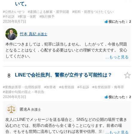
いて。
#公然わいせつ
#逮捕による解雇・退学回避
#前科・前歴をつけたくない
#不起訴
#釈放・保釈
#執行猶予
2026年8月7日
役にたった
2
竹本 真紀
弁護士
本件につきましては，犯罪に該当しません。 したがって，今後も問題
となることはなく，心配する必要はないとの理解で大丈夫です。 安心
してください。
8
LINEで会社批判、警察が立件する可能性は？
#業務妨害罪・信用毀損罪
#加害者
#名誉毀損
#不起訴
#名誉毀損罪・侮辱罪
#逮捕や勾留の阻止・準抗告
2026年8月3日
役にたった
2
匿名A
弁護士
友人にLINEでメッセージを送る場合と、SNSなどの公開の場所で書き
込むのとでは、犯罪の成否から全く違うことになります。前者の場
合、そもそも世間に流布していなければ名誉や信用、業務にかかる犯