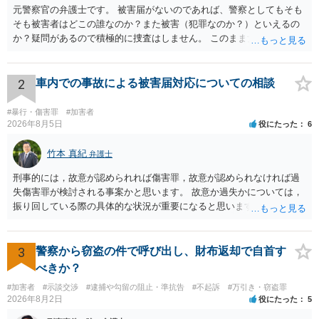
て、社会的に大きな損害を被ってしまう可能性があります。 また被害者のい
元警察官の弁護士です。 被害届がないのであれば、警察としてもそも
との関係を断つことを強く望んでいたため、その実現に向けた弁護活動を心
る犯罪の場合は、被害者の方との示談をすることが考えられます。被害者の
掛けました。 判決後、依頼者は親戚の住む他県へ引っ越し、暴力団関係者と
そも被害者はどこの誰なのか？また被害（犯罪なのか？）といえるの
方は強い精神的ショックを受けていることがほとんどです。加害者の方が直
の関係を断って真面目に働いているそうです。
か？疑問があるので積極的に捜査はしません。 このまま女性から警察
接アプローチをするのはかなり難しいと思います。弁護士を就けることで、
被害者の方ともコミュニケーションを図ることが可能になる可能性がありま
への届出がなければ何事もなく終わると思います。
す。 罪を犯してしまった事実は無くすことはできませんがその後の対応によ
り結果が大きく異なってくることもあります。専門家の対応を仰ぐことで可
2
車内での事故による被害届対応についての相談
能な限り良い方向にいくことが期待できます。また、罪を犯した方は相談で
きる人が周りにいない孤独な方であることが多いです。専門家にぜひ相談を
していただいて、今後どのようにしていけばよいか、また、同じことをしな
#暴行・傷害罪
#加害者
いようにするためにどうしたらよいか等、ともに考えていければと思ってい
2026年8月5日
役にたった
6
ます。
竹本 真紀
弁護士
刑事的には，故意が認められれば傷害罪，故意が認められなければ過
失傷害罪が検討される事案かと思います。 故意か過失かについては，
振り回している際の具体的な状況が重要になると思います。 民事的に
は，不法行為に基づく損害賠償請求の対象となり，こちらは故意でも
過失でも該当するでしょう。 因果関係（刑事も民事も影響あり）とし
ては，数週間経過している点も問題になるかもしれません。 因果関係
3
警察から窃盗の件で呼び出し、財布返却で自首す
がなくなれば，評価の仕方が大きく変わります。 いずれにしまして
べきか？
も，ご心配であるならば，お近くの弁護士の方に相談されるのがよい
#加害者
#示談交渉
#逮捕や勾留の阻止・準抗告
#不起訴
#万引き・窃盗罪
と思います。
2026年8月2日
役にたった
5