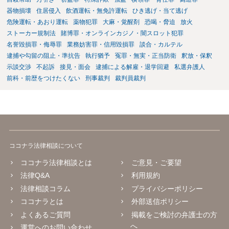
器物損壊
住居侵入
飲酒運転・無免許運転
ひき逃げ・当て逃げ
危険運転・あおり運転
薬物犯罪
大麻・覚醒剤
恐喝・脅迫
放火
ストーカー規制法
賭博罪・オンラインカジノ・闇スロット犯罪
名誉毀損罪・侮辱罪
業務妨害罪・信用毀損罪
談合・カルテル
逮捕や勾留の阻止・準抗告
執行猶予
冤罪・無実・正当防衛
釈放・保釈
示談交渉
不起訴
接見・面会
逮捕による解雇・退学回避
私選弁護人
前科・前歴をつけたくない
刑事裁判
裁判員裁判
ココナラ法律相談について
ココナラ法律相談とは
ご意見・ご要望
法律Q&A
利用規約
法律相談コラム
プライバシーポリシー
ココナラとは
外部送信ポリシー
よくあるご質問
掲載をご検討の弁護士の方
へ
運営へのお問い合わせ