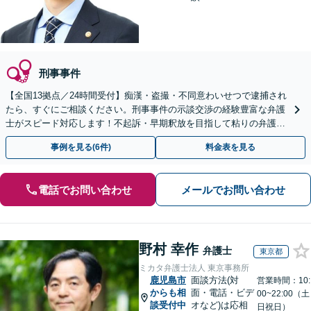
刑事事件
【全国13拠点／24時間受付】痴漢・盗撮・不同意わいせつで逮捕され
たら、すぐにご相談ください。刑事事件の示談交渉の経験豊富な弁護
士がスピード対応します！不起訴・早期釈放を目指して粘りの弁護活
動を行います。
事例を見る(6件)
料金表を見る
電話でお問い合わせ
メールでお問い合わせ
野村 幸作
弁護士
東京都
ミカタ弁護士法人 東京事務所
鹿児島市
面談方法(対
営業時間：10:
からも相
面・電話・ビデ
00~22:00（土
談受付中
オなど)は応相
日祝日）