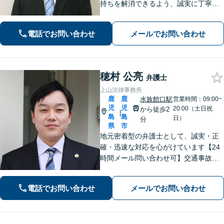
持ちを解消できるよう、誠実に丁寧に
お話を伺いわかりやすい説明を心がけ
ております【市役所前2分】【休日・夜
電話でお問い合わせ
メールでお問い合わせ
間面談OKも可能】
穂村 公亮
弁護士
上山法律事務所
鹿
鹿
水族館口駅
営業時間：09:00~
児
児
20:00（土日祝
から徒歩2
|
島
島
日）
分
県
市
地元密着型の弁護士として、誠実・正
確・迅速な対応を心がけています【24
時間メール問い合わせ可】交通事故／
離婚／労働／不動産等のトラブルにも
幅広く対応。新しい人生のスタートを
電話でお問い合わせ
メールでお問い合わせ
切るお手伝いをします【市電水族館口
駅2分】【完全個室】