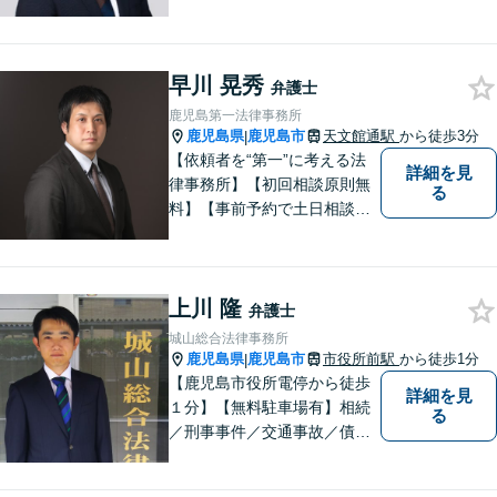
ご提案します。緊急のご相談
にも迅速に対応いたします。
一つひとつの問題に丁寧に向
早川 晃秀
き合い、解決までしっかりサ
弁護士
ポートします。【電話・WEB
鹿児島第一法律事務所
相談も対応可能】
鹿児島県
鹿児島市
天文館通駅
から徒歩3分
|
【依頼者を“第一”に考える法
詳細を見
律事務所】【初回相談原則無
る
料】【事前予約で土日相談
可】【オンライン面談・電子
契約対応】刑事弁護・民事損
害賠償請求を注力分野とし
上川 隆
て、確かな経験にもとづき、
弁護士
幅広い分野の法的トラブルへ
城山総合法律事務所
の対応が可能です。
鹿児島県
鹿児島市
市役所前駅
から徒歩1分
|
【鹿児島市役所電停から徒歩
詳細を見
１分】【無料駐車場有】相続
る
／刑事事件／交通事故／債務
整理などの分野に対応可能。
相談者・依頼者の不安を少し