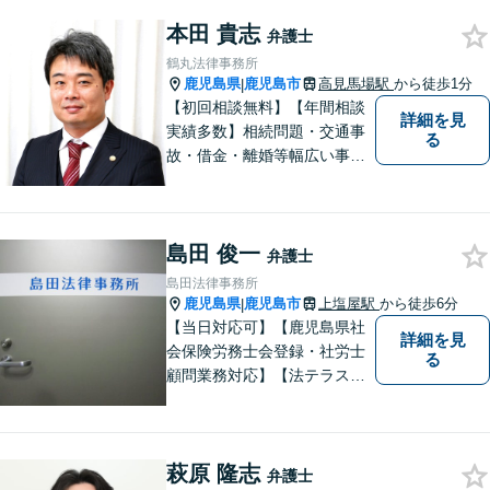
でも減らせるよう、親切・丁
本田 貴志
寧な対応を心がけています。
弁護士
お気軽にご相談ください。
鶴丸法律事務所
鹿児島県
鹿児島市
高見馬場駅
から徒歩1分
|
【初回相談無料】【年間相談
詳細を見
実績多数】相続問題・交通事
る
故・借金・離婚等幅広い事件
に対応しています。親しみや
すい弁護士が、依頼者様のた
めに、最良の結果を追求しま
島田 俊一
す。困ったらすぐにご相談く
弁護士
ださい。
島田法律事務所
鹿児島県
鹿児島市
上塩屋駅
から徒歩6分
|
【当日対応可】【鹿児島県社
詳細を見
会保険労務士会登録・社労士
る
顧問業務対応】【法テラス対
応】【初回３０分無料】【上
塩屋電停から徒歩6分】【駐車
場有り】
萩原 隆志
弁護士