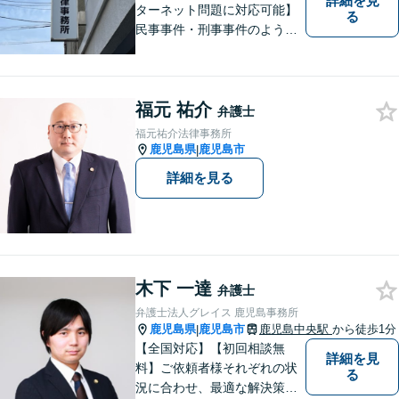
詳細を見
ターネット問題に対応可能】
る
民事事件・刑事事件のような
問題のみならず、インターネ
ット問題にも対応しておりま
す。電話・メールでのお問い
福元 祐介
合わせも受け付けておりま
弁護士
す。お気軽にご相談くださ
福元祐介法律事務所
い。
鹿児島県
鹿児島市
|
詳細を見る
木下 一達
弁護士
弁護士法人グレイス 鹿児島事務所
鹿児島県
鹿児島市
鹿児島中央駅
から徒歩1分
|
【全国対応】【初回相談無
詳細を見
料】ご依頼者様それぞれの状
る
況に合わせ、最適な解決策を