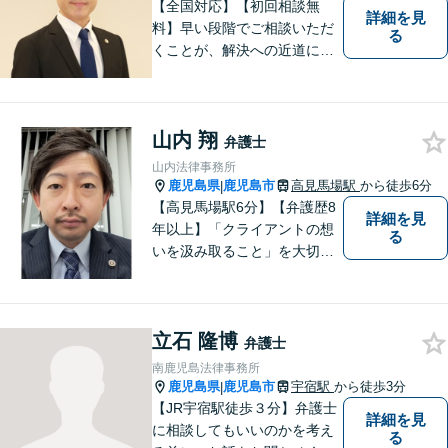
す。
【全国対応】【初回相談無
詳細を見
料】早い段階でご相談いただ
る
くことが、解決への近道にな
ります。これからどう動くの
がよいのか、一人で悩まず一
緒に整理していきましょう。
山内 翔
どんなご相談でも、どうぞお
弁護士
気軽にお声がけください。
山内法律事務所
【電話・WEB相談も対応可
鹿児島県
鹿児島市
高見馬場駅
から徒歩6分
|
能】
【高見馬場駅6分】【弁護歴8
詳細を見
年以上】「クライアントの想
る
いを汲み取ること」を大切に
し弁護を行います。ご相談の
際には、皆様の胸の内を詳し
くお聞かせください。納得の
立石 隆博
いく解決になるよう、精一杯
弁護士
尽力いたします。【対応分野
南鹿児島法律事務所
多数！】
鹿児島県
鹿児島市
宇宿駅
から徒歩3分
|
【JR宇宿駅徒歩３分】弁護士
詳細を見
に相談してもいいのかを考え
る