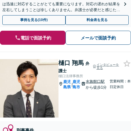
は迅速に対応することがとても重要になります。対応の遅れが結果を
左右してしまうことは珍しくありません。弁護士が必要だと感じたら
すぐにご連絡ください。
事例を見る(10件)
料金表を見る
電話で面談予約
メールで面談予約
樋口 翔馬
弁
インタビューを
見る
護士
樋口法律事務所
水族館口駅
営業時間：本
鹿児
鹿児
|
島県
島市
日定休日
から徒歩1分
刑事事件