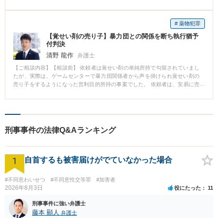
の方から、今回の行為がどのような法律に違反するのか、刑事手続の流れ、
刑事処分の種類などについてお話をし、最終的には自首をして刑事手続に乗
せることを決めていただきました。自首をした場合、事件が公になる可能性
# 薬物犯罪
や逮捕される可能性もゼロではありません。しかし、そのような可能性の程
【覚せい剤の売り子】暴力団との関係を断ち執行猶予
度や、自首をすることのメリット等をお話して、安心をしていただきまし
付判決
た。 【相談後】 警察署への自首には私も同行し、弁護人選任届や事の経緯を
記載した書面等を警察に提出しました。また、黙秘権などの基本的な権利や
清野 龍作
弁護士
取調べ対応についてもアドバイスを差し上げました。 その後は逮捕等される
【ご相談内容】【相談前】 依頼者は覚せい剤の単純所持で勾留されていまし
ことなく、在宅事件として捜査が進められました。定期的に取調べが行われ
たが、実際は、ゲームセンターで暴力団関係者から声を掛けられ覚せい剤の
ますので、その都度アドバイスを差し上げ、また、どのような取調べがされ
売り子をするようになった営利目的所持の事案でした。 依頼者は、安易に売
たか私も共有をしていました。 捜査が進み、被害者が特定されたようでした
り子になってしまったことを深く反省しており、暴力団関係者との関係を断
ので、私の方で警察に連絡を入れ、被害者の方の連絡先を知ることができま
って更生することを望んでいました。 【相談後】 依頼者に前科はありません
した（もちろん、警察の方で、被害者の方には情報開示の件の了承を得てい
でしたが、単純所持ではなく営利目的所持の場合、初犯でも実刑の可能性が
ます。） すぐに私の方で被害者の方に連絡を入れ、まずは、直接お会いして
あります。 依頼者は、実刑の可能性があっても営利目的所持を認めて処罰を
ご依頼者の反省・謝罪の気持ちを代弁し、被害者の方が何を求められている
受けたいという意向であったため、正直に話をして捜査に積極的に協力する
のか丁寧にお聞きしました。またその日で示談をまとめるということはせず
刑事事件の法律Q&Aランキング
ようアドバイスしました。 また、依頼者が勾留されていることを聞きつけた
に、その後も定期的に被害者の方とも連絡を取り合って、ご依頼者の謝罪文
暴力団関係者が接見に来たため、裁判所と検察官に上申して接見禁止を付け
を交付したり、ご依頼者が今後２度と同じことをしないためにどのようなこ
てもらい、暴力団関係者からの接触を一切断つようにしました(依頼者から接
とをしているのか等の報告をするなどしました。そのような中で示談金のお
1
見を断ることはできますが、接見を断っていることが暴力団関係者に伝わっ
自首するも被害届けがでていなかった場合
話をすることができるようになり、ご依頼者と被害者の方との間の示談をと
てしまうため、通常は検察官が請求する接見禁止を弁護人から求めることに
りもつことができ、一定の示談金を被害者の方にお支払いする形で、示談を
したものです)。 起訴時の罪名は単独所持でしたが、検察官は「後日、訴因変
成立させることができました。 示談成立後は示談書や不起訴意見を検察庁に
#不同意わいせつ
#不同意性交等罪
#加害者
更を行う」と述べており、営利目的所持に罪名が変更される予定でした。 と
送付する等しました。検察官からは後日、示談が成立していることやご依頼
2026年8月3日
役にたった
11
ころが、捜査に積極的に協力したことが功を奏したのか、罪名が変更される
者の反省や態度、更生に向け努力していること等を評価され不起訴処分とす
ことなく判決期日を迎え、執行猶予付判決を得ることができました。 【コメ
ることの連絡をいただきました。 【先生のコメント】 刑事事件の場合は初動
刑事事件に強い弁護士
ント】 私は、単に刑罰を軽くすることだけでなく、依頼者の更生に向けて尽
が肝心です。誤った選択をしてしまうと、逮捕されたり、報道されたりし
藤本 顯人
弁護士
力することも弁護人の務めだと考えています。 本件の依頼者は暴力団関係者