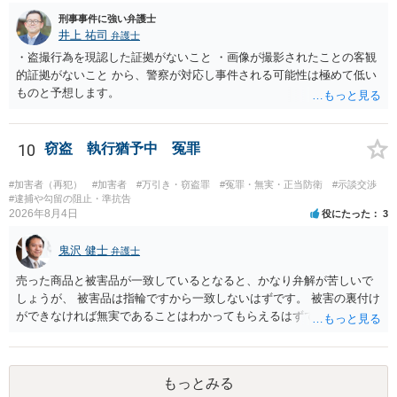
刑事事件に強い弁護士
井上 祐司
弁護士
・盗撮行為を現認した証拠がないこと ・画像が撮影されたことの客観
的証拠がないこと から、警察が対応し事件される可能性は極めて低い
ものと予想します。
10
窃盗 執行猶予中 冤罪
#加害者（再犯）
#加害者
#万引き・窃盗罪
#冤罪・無実・正当防衛
#示談交渉
#逮捕や勾留の阻止・準抗告
2026年8月4日
役にたった
3
鬼沢 健士
弁護士
売った商品と被害品が一致しているとなると、かなり弁解が苦しいで
しょうが、 被害品は指輪ですから一致しないはずです。 被害の裏付け
ができなければ無実であることはわかってもらえるはずです。
もっとみる