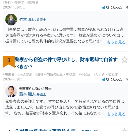
#暴行・傷害罪
#加害者
2026年8月5日
役にたった
6
竹本 真紀
弁護士
刑事的には，故意が認められれば傷害罪，故意が認められなければ過
失傷害罪が検討される事案かと思います。 故意か過失かについては，
振り回している際の具体的な状況が重要になると思います。 民事的に
は，不法行為に基づく損害賠償請求の対象となり，こちらは故意でも
過失でも該当するでしょう。 因果関係（刑事も民事も影響あり）とし
ては，数週間経過している点も問題になるかもしれません。 因果関係
3
警察から窃盗の件で呼び出し、財布返却で自首す
がなくなれば，評価の仕方が大きく変わります。 いずれにしまして
べきか？
も，ご心配であるならば，お近くの弁護士の方に相談されるのがよい
#加害者
#示談交渉
#逮捕や勾留の阻止・準抗告
#不起訴
#万引き・窃盗罪
と思います。
2026年8月2日
役にたった
5
刑事事件に強い弁護士
藤本 顯人
弁護士
元警察官の弁護士です。 すでに犯人として特定されているので自首は
成立しませんが、任意での呼び出しなので逮捕はされないと思いま
す。 なお、被害者が財布を置き忘れ、その後にあなたがトイレに入
り、再び被害者がトイレに戻ったら財布が無かったような事情がある
と言い逃れはかなり厳しいものと思います。