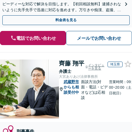
ピーディーな対応で解決を目指します。【初回相談無料】逮捕されな
いように先手先手で迅速に対応を進めます。万引きや痴漢、盗撮、覚
醒剤など幅広い事案に対応します。
料金表を見る
電話でお問い合わせ
メールでお問い合わせ
齊藤 翔平
埼玉県
インタビュ
ーを見る
弁護士
大宮ありあけ法律事務所
武蔵野市
面談方法(対
営業時間：09:
からも相
面・電話・ビデ
00~20:00（土
談受付中
オなど)は応相
日祝日）
談
刑事事件