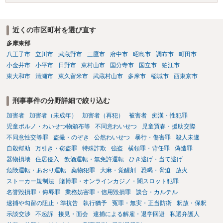
近くの市区町村を選び直す
多摩東部
八王子市
立川市
武蔵野市
三鷹市
府中市
昭島市
調布市
町田市
小金井市
小平市
日野市
東村山市
国分寺市
国立市
狛江市
東大和市
清瀬市
東久留米市
武蔵村山市
多摩市
稲城市
西東京市
刑事事件の分野詳細で絞り込む
加害者
加害者（未成年）
加害者（再犯）
被害者
痴漢・性犯罪
児童ポルノ・わいせつ物頒布等
不同意わいせつ
児童買春・援助交際
不同意性交等罪
盗撮・のぞき
公然わいせつ
暴行・傷害罪
殺人未遂
自殺幇助
万引き・窃盗罪
特殊詐欺
強盗
横領罪・背任罪
偽造罪
器物損壊
住居侵入
飲酒運転・無免許運転
ひき逃げ・当て逃げ
危険運転・あおり運転
薬物犯罪
大麻・覚醒剤
恐喝・脅迫
放火
ストーカー規制法
賭博罪・オンラインカジノ・闇スロット犯罪
名誉毀損罪・侮辱罪
業務妨害罪・信用毀損罪
談合・カルテル
逮捕や勾留の阻止・準抗告
執行猶予
冤罪・無実・正当防衛
釈放・保釈
示談交渉
不起訴
接見・面会
逮捕による解雇・退学回避
私選弁護人