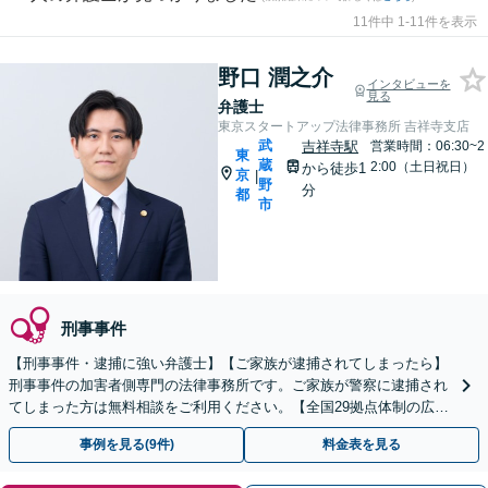
11件中 1-11件を表示
野口 潤之介
インタビューを
見る
弁護士
東京スタートアップ法律事務所 吉祥寺支店
武
吉祥寺駅
営業時間：06:30~2
東
蔵
2:00（土日祝日）
から徒歩1
京
|
野
分
都
市
刑事事件
【刑事事件・逮捕に強い弁護士】【ご家族が逮捕されてしまったら】
刑事事件の加害者側専門の法律事務所です。ご家族が警察に逮捕され
てしまった方は無料相談をご利用ください。【全国29拠点体制の広域
対応】【弁護士待機中/当日中の電話相談可(予約制)】
事例を見る(9件)
料金表を見る