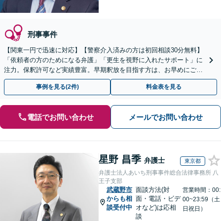
刑事事件
【関東一円で迅速に対応】【警察介入済みの方は初回相談30分無料】
「依頼者の方のためになる弁護」「更生を視野に入れたサポート」に
注力。保釈許可など実績豊富。早期釈放を目指す方は、お早めにご相
談を！示談交渉もお任せください【夜間・休日対応】
事例を見る(2件)
料金表を見る
電話でお問い合わせ
メールでお問い合わせ
星野 昌季
弁護士
東京都
弁護士法人あいち刑事事件総合法律事務所 八
王子支部
武蔵野市
面談方法(対
営業時間：00:
からも相
面・電話・ビデ
00~23:59（土
談受付中
オなど)は応相
日祝日）
談