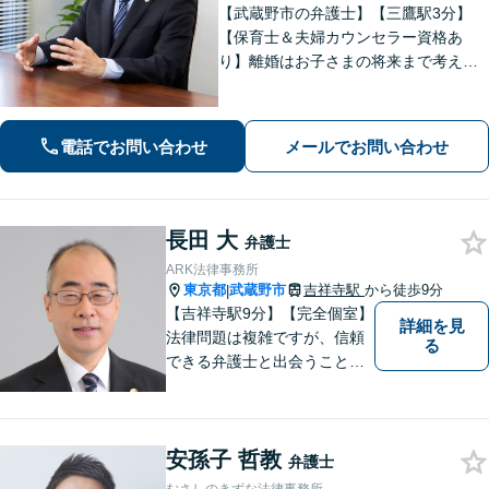
【武蔵野市の弁護士】【三鷹駅3分】
【保育士＆夫婦カウンセラー資格あ
り】離婚はお子さまの将来まで考えた
アドバイス！「不動産借主の方：立
退・立退料の増額交渉」「NPOの顧問
も引き受けております」【平日夜間相
電話でお問い合わせ
メールでお問い合わせ
談可】
長田 大
弁護士
ARK法律事務所
東京都
武蔵野市
吉祥寺駅
から徒歩9分
|
【吉祥寺駅9分】【完全個室】
詳細を見
法律問題は複雑ですが、信頼
る
できる弁護士と出会うことで
解決への道が開けます。 関係
があるか分からないことで
も、ためらわずにご相談くだ
安孫子 哲教
さい。一緒に最善の解決策を
弁護士
見つけましょう。【迅速な対