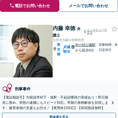
電話でお問い合わせ
メールでお問い合わせ
内藤 幸徳
弁
インタビューを
見る
護士
吉祥寺内藤法律事務所
東
井の頭公園駅
営業時間：本
武蔵
京
|
日定休日
から徒歩6分
野市
都
刑事事件
【電話相談可】勾留請求却下・保釈・不起訴獲得の実績あり！即日接
見に努め、突然の逮捕にもスピード対応。早期の身柄解放を目指しま
す。被害者側の支援もお任せ／【夜間休日対応】【初回面談無料】
料金表を見る