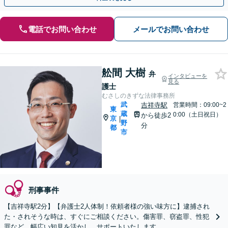
電話でお問い合わせ
メールでお問い合わせ
舩間 大樹
弁
インタビューを
見る
護士
むさしのきずな法律事務所
武
吉祥寺駅
営業時間：09:00~2
東
蔵
0:00（土日祝日）
から徒歩2
京
|
野
分
都
市
刑事事件
【吉祥寺駅2分】【弁護士2人体制！依頼者様の強い味方に】逮捕され
た・されそうな時は、すぐにご相談ください。傷害罪、窃盗罪、性犯
罪など、幅広い知見を活かし、サポートいたします。