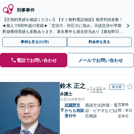
刑事事件
【圧倒的実績を確認ください】【すぐ無料電話相談】無罪判決多数！
★個人で600件超の実績★「交渉力・対応力に強み」示談交渉や早期
釈放獲得実績も多数あります。著名事件も過去担当あり【最短即日接
見】【土日対応可】【メディア出演・掲載多数】
事例を見る(11件)
料金表を見る
電話でお問い合わせ
メールでお問い合わせ
鈴木 正之
東京都
インタビュ
ーを見る
弁護士
目黒法律事務所
営業時
武蔵野市
面談方法(対面・電
からも相談
話・ビデオなど)は
間：本日
受付中
応相談
定休日