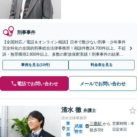
刑事事件
【全国対応／電話＆オンライン相談】日本で数少ない刑事・少年事件
完全特化の全国的刑事総合法律事務所！相談件数24,700件以上、不起
訴・無罪獲得2,800件以上、多数の釈放保釈実績！刑事事件の結果は
弁護士の腕次第で変わります【初回相談無料】
事例を見る(10件)
料金表を見る
電話でお問い合わせ
メールでお問い合わせ
清水 徹
弁護士
清水法律事務所
東
三鷹駅
から
営業時間：本
武蔵
京
|
日定休日
徒歩3分
野市
都