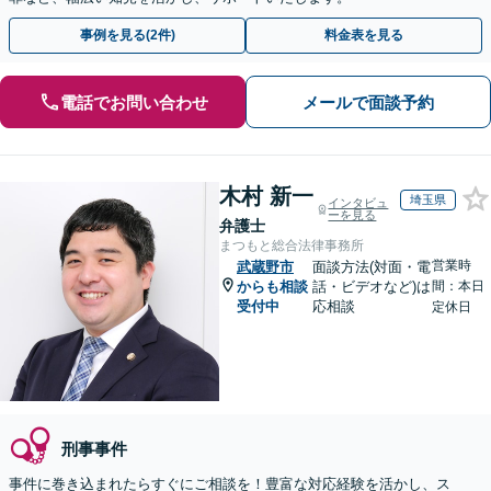
事例を見る(2件)
料金表を見る
電話でお問い合わせ
メールで面談予約
木村 新一
埼玉県
インタビュ
ーを見る
弁護士
まつもと総合法律事務所
営業時
武蔵野市
面談方法(対面・電
からも相談
話・ビデオなど)は
間：本日
受付中
応相談
定休日
刑事事件
事件に巻き込まれたらすぐにご相談を！豊富な対応経験を活かし、ス