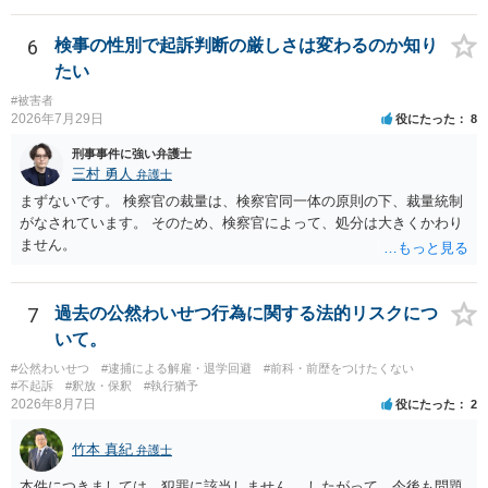
たり →やはり痴漢として疑われているのでは。 そもそも痴漢をやって
ないのであれば、何も疑われる筋合いは無いわけですし狼狽える必要
6
検事の性別で起訴判断の厳しさは変わるのか知り
はないですね。
たい
#被害者
2026年7月29日
役にたった
8
刑事事件に強い弁護士
三村 勇人
弁護士
まずないです。 検察官の裁量は、検察官同一体の原則の下、裁量統制
がなされています。 そのため、検察官によって、処分は大きくかわり
ません。
7
過去の公然わいせつ行為に関する法的リスクにつ
いて。
#公然わいせつ
#逮捕による解雇・退学回避
#前科・前歴をつけたくない
#不起訴
#釈放・保釈
#執行猶予
2026年8月7日
役にたった
2
竹本 真紀
弁護士
本件につきましては，犯罪に該当しません。 したがって，今後も問題