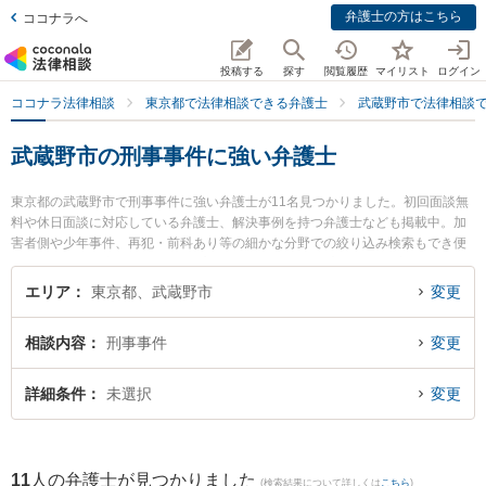
弁護士の方はこちら
ココナラへ
投稿する
探す
閲覧履歴
マイリスト
ログイン
ココナラ法律相談
東京都で法律相談できる弁護士
武蔵野市で法律相談
武蔵野市の刑事事件に強い弁護士
東京都の武蔵野市で刑事事件に強い弁護士が11名見つかりました。初回面談無
料や休日面談に対応している弁護士、解決事例を持つ弁護士なども掲載中。加
害者側や少年事件、再犯・前科あり等の細かな分野での絞り込み検索もでき便
利です。特に東京スタートアップ法律事務所 吉祥寺支店の野口 潤之介弁護士や
吉祥寺内藤法律事務所の内藤 幸徳弁護士、むさしのきずな法律事務所の舩間 大
エリア
東京都、武蔵野市
変更
樹弁護士のプロフィール情報や弁護士費用、強みなどが注目されています。
『武蔵野市で土日や夜間に発生した刑事事件のトラブルを今すぐに弁護士に相
相談内容
刑事事件
変更
談したい』『刑事事件のトラブル解決の実績豊富な近くの弁護士を検索した
い』『初回相談無料で刑事事件を法律相談できる武蔵野市内の弁護士に相談予
約したい』などでお困りの相談者さんにおすすめです。
詳細条件
未選択
変更
11
人の弁護士が見つかりました
(検索結果について詳しくは
こちら
)