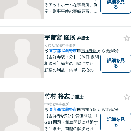
詳細を見
るアットホームな事務所。倒
る
産・刑事事件の実績豊富。
【予約制】【休日面談可】
【法テラス利用可】
宇都宮 隆展
弁護士
くにたち法律事務所
東京都
武蔵野市
吉祥寺駅
から徒歩3分
|
【吉祥寺駅３分】【休日/夜間
詳細を見
相談可】顧客の目線に立ち、
る
顧客の利益・納得・安心のた
めに法律問題に全力で取り組
みます。お困りの方は、お気
軽にご相談ください。
竹村 将志
弁護士
中村法律事務所
東京都
武蔵野市
吉祥寺駅
から徒歩7分
|
【吉祥寺駅5分】労働問題・L
詳細を見
GBT問題・相続問題に精通す
る
る弁護士。問題の解決だけで