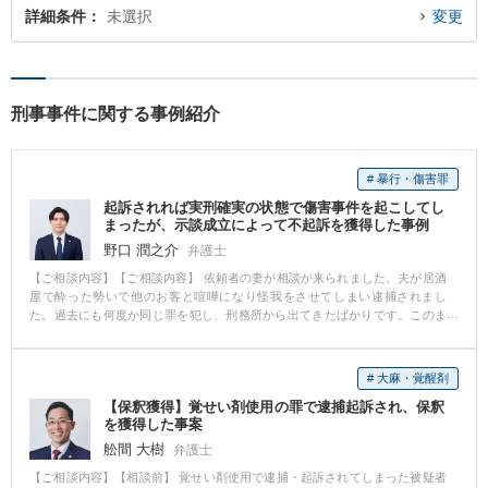
詳細条件
未選択
変更
刑事事件に関する事例紹介
# 暴行・傷害罪
起訴されれば実刑確実の状態で傷害事件を起こしてし
まったが、示談成立によって不起訴を獲得した事例
野口 潤之介
弁護士
【ご相談内容】【ご相談内容】 依頼者の妻が相談が来られました。夫が居酒
屋で酔った勢いで他のお客と喧嘩になり怪我をさせてしまい逮捕されまし
た。過去にも何度か同じ罪を犯し、刑務所から出てきたばかりです。このま
まだとまた刑務所にいかなければなりません。なんとかそうならないように
弁護をお願いできないでしょうか。 【解決の過程と結果】 すぐに本人と接見
をしに警察署へ向かいました。本人の意思を確認し、謝罪文を書いてもらう
# 大麻・覚醒剤
ようにお願いしました。その後、担当の検事から被害者の連絡先を教えても
【保釈獲得】覚せい剤使用の罪で逮捕起訴され、保釈
らい被害者の方とコンタクトを取りました。いきなり示談の話をするのでは
を獲得した事案
なく、本人が作成した謝罪文を読んでもらい、反省していることを十分に伝
えた上で、示談に応じていただくようにお願いしました。最初はそれでも全
舩間 大樹
弁護士
く応じていただけない様子でしたが、粘り強く交渉し、なんとか応じていた
【ご相談内容】【相談前】 覚せい剤使用で逮捕・起訴されてしまった被疑者
だくことに成功しました。そこで作成した示談書を持って、検事に不起訴に