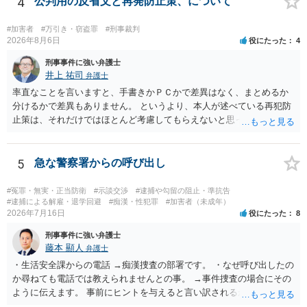
4
公判用の反省文と再発防止策、について
#加害者
#万引き・窃盗罪
#刑事裁判
2026年8月6日
役にたった
4
刑事事件に強い弁護士
井上 祐司
弁護士
率直なことを言いますと、手書きかＰＣかで差異はなく、まとめるか
分けるかで差異もありません。 というより、本人が述べている再犯防
止策は、それだけではほとんど考慮してもらえないと思った方が良い
です。 提出するのであれば、 ・具体的に自身が受けているプログラム
やカウンセリング・治療の内容 ・利用している再犯防止策（例えば保
護観察所と連携した職業支援の内容や具体的な就労・監督状況） ・監
5
急な警察署からの呼び出し
督者の証言 など、証拠で担保された客観性と実現可能性があるもので
なければあまり意味がありません。 もともと執行猶予が狙える事案で
#冤罪・無実・正当防衛
#示談交渉
#逮捕や勾留の阻止・準抗告
あれば本人の反省の言葉だけで十分であり、実刑となるか微妙な事案
#逮捕による解雇・退学回避
#痴漢・性犯罪
#加害者（未成年）
2026年7月16日
役にたった
8
では、本人が再発防止策をいくら述べてもほとんど効果は望めないと
いうのが実感です。
刑事事件に強い弁護士
藤本 顯人
弁護士
・生活安全課からの電話 →痴漢捜査の部署です。 ・なぜ呼び出したの
か尋ねても電話では教えられませんとの事。 →事件捜査の場合にその
ように伝えます。 事前にヒントを与えると言い訳されるからです。 ・
満員電車の中でかなり女性と密着してしまった可能性があるとの心当