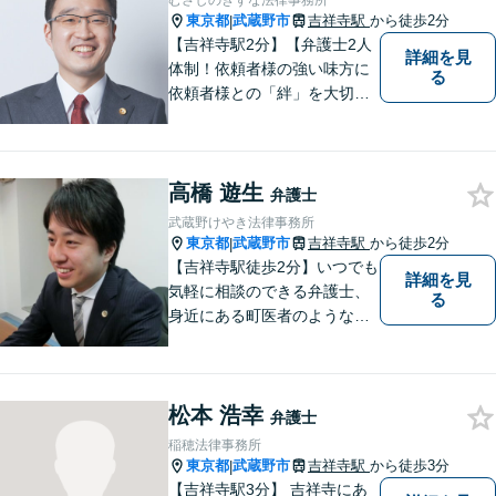
むさしのきずな法律事務所
応】
東京都
武蔵野市
吉祥寺駅
から徒歩2分
|
【吉祥寺駅2分】【弁護士2人
詳細を見
体制！依頼者様の強い味方に
る
依頼者様との「絆」を大切
に。相続・遺言、不動産・住
まい、労働・雇用（会社
側）、離婚・男女問題 、債権
高橋 遊生
回収、企業法務、刑事事件、
弁護士
インターネットなど
武蔵野けやき法律事務所
東京都
武蔵野市
吉祥寺駅
から徒歩2分
|
【吉祥寺駅徒歩2分】いつでも
詳細を見
気軽に相談のできる弁護士、
る
身近にある町医者のような弁
護士を目指しております。一
人ひとりの納得のいく解決の
ために、一緒に全力で取り組
松本 浩幸
みます。お気軽にご相談くだ
弁護士
さい。
稲穂法律事務所
東京都
武蔵野市
吉祥寺駅
から徒歩3分
|
【吉祥寺駅3分】 吉祥寺にあ