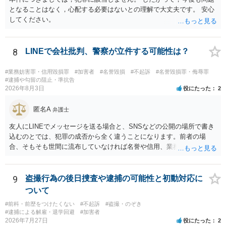
となることはなく，心配する必要はないとの理解で大丈夫です。 安心
してください。
8
LINEで会社批判、警察が立件する可能性は？
#業務妨害罪・信用毀損罪
#加害者
#名誉毀損
#不起訴
#名誉毀損罪・侮辱罪
#逮捕や勾留の阻止・準抗告
2026年8月3日
役にたった
2
匿名A
弁護士
友人にLINEでメッセージを送る場合と、SNSなどの公開の場所で書き
込むのとでは、犯罪の成否から全く違うことになります。前者の場
合、そもそも世間に流布していなければ名誉や信用、業務にかかる犯
罪は成立しないことになります。
9
盗撮行為の後日捜査や逮捕の可能性と初動対応に
ついて
#前科・前歴をつけたくない
#不起訴
#盗撮・のぞき
#逮捕による解雇・退学回避
#加害者
2026年7月27日
役にたった
2