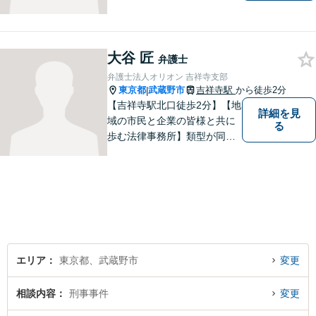
なく、トラブルを防ぐ予防法
務にも力を入れています。問
題が大きくなる前に、お早め
大谷 匠
にご相談ください！皆様に寄
弁護士
り添い、納得の解決を目指し
弁護士法人オリオン 吉祥寺支部
ます。
東京都
武蔵野市
吉祥寺駅
から徒歩2分
|
【吉祥寺駅北口徒歩2分】【地
詳細を見
域の市民と企業の皆様と共に
る
歩む法律事務所】類型が同じ
事件であっても事実関係やご
要望は異なるため、お一人お
ひとりに寄り添って問題解決
を図ります。お困りごとがあ
ればお気軽にご相談くださ
い！
エリア
東京都、武蔵野市
変更
相談内容
刑事事件
変更