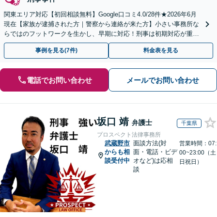
関東エリア対応【初回相談無料】Google口コミ4.0/28件★2026年6月
現在【家族が逮捕された方｜警察から連絡が来た方】小さい事務所な
らではのフットワークを生かし、早期に対応！刑事は初期対応が重要
なため、早めに弁護士にご相談ください
事例を見る(7件)
料金表を見る
電話でお問い合わせ
メールでお問い合わせ
坂口 靖
弁護士
千葉県
プロスペクト法律事務所
武蔵野市
面談方法(対
営業時間：07:
からも相
面・電話・ビデ
00~23:00（土
談受付中
オなど)は応相
日祝日）
談