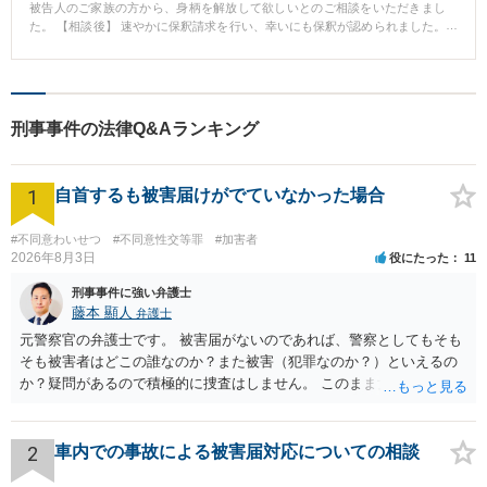
被告人のご家族の方から、身柄を解放して欲しいとのご相談をいただきまし
していただくよう嘆願を行った結果、不起訴を獲得することができ、無事本
た。 【相談後】 速やかに保釈請求を行い、幸いにも保釈が認められました。
人は釈放されました。 【コメント】 ある罪によって逮捕勾留されてから起
保釈後は、復職など社会生活復帰をしてもらい、また、治療通院をしていた
訴・不起訴がなされるまでの日数は、長くても20日程度しかありません。不
だきました。 このような対応により、社会復帰を早めることができました。
起訴を狙う場合、その短い時間に示談を成立させるなどして状況を好転させ
【先生のコメント】 保釈を請求する場合には、適切な人物に身元引受人の設
なければなりません。しかも今回のケースは、被害者の方がなかなか応じて
定、保釈金の準備、その他の書類の記入など、さまざまな準備を要します。
いただけない事案でしたので、間に合うかどうかヒヤヒヤしました。しか
そして、準備した書類を、速やかに裁判所に提出する必要があります。 迅速
し、謝罪文を再度作成いただいたり、私自身も何度か被害者の方に会いに行
刑事事件の法律Q&Aランキング
に対応する必要がありますので、保釈を検討されている場合には、可能な限
くなどすることによって、無事期限内に示談を成立させることができまし
り早いタイミングでご相談いただくことをおすすめします。
た。
1
自首するも被害届けがでていなかった場合
#不同意わいせつ
#不同意性交等罪
#加害者
2026年8月3日
役にたった
11
刑事事件に強い弁護士
藤本 顯人
弁護士
元警察官の弁護士です。 被害届がないのであれば、警察としてもそも
そも被害者はどこの誰なのか？また被害（犯罪なのか？）といえるの
か？疑問があるので積極的に捜査はしません。 このまま女性から警察
への届出がなければ何事もなく終わると思います。
2
車内での事故による被害届対応についての相談