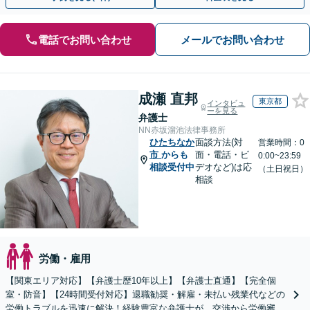
電話でお問い合わせ
メールでお問い合わせ
成瀬 直邦
東京都
インタビュ
ーを見る
弁護士
NN赤坂溜池法律事務所
ひたちなか
面談方法(対
営業時間：0
市
からも
面・電話・ビ
0:00~23:59
相談受付中
デオなど)は応
（土日祝日）
相談
労働・雇用
【関東エリア対応】【弁護士歴10年以上】【弁護士直通】【完全個
室・防音】【24時間受付対応】退職勧奨・解雇・未払い残業代などの
労働トラブルを迅速に解決！経験豊富な弁護士が、交渉から労働審判