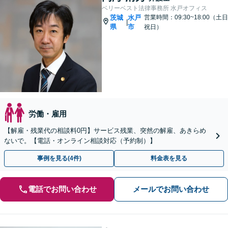
ベリーベスト法律事務所 水戸オフィス
茨城
水戸
営業時間：09:30~18:00（土日
|
県
市
祝日）
労働・雇用
【解雇・残業代の相談料0円】サービス残業、突然の解雇、あきらめ
ないで。【電話・オンライン相談対応（予約制）】
事例を見る(4件)
料金表を見る
電話でお問い合わせ
メールでお問い合わせ