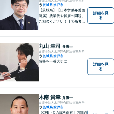
弁護士法人水戸翔合同法律事務所
ます。
茨城県
水戸市
|
【茨城県】【日本労働弁護団
詳細を見
所属】残業代や解雇の問題、
る
ご相談ください！【労働者側
労働相談 初回無料】
丸山 幸司
弁護士
弁護士法人水戸翔合同法律事務所
茨城県
水戸市
|
情熱を一番大切に
詳細を見
る
木南 貴幸
弁護士
弁護士法人水戸翔合同法律事務所
茨城県
水戸市
|
【CFE・CIA資格保有】内部通