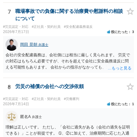
7
職場事故での負傷に関する治療費や慰謝料の相談
について
#労災認定・対応
#正社員・契約社員
#安全配慮義務違反
2026年7月17日
役にたった
3
岡田 晃朝
弁護士
会社の安全配慮義務は、会社側には相当に厳しく見られます。 労災で
の対応はもちろん必要ですが、それを超えて会社に安全義務違反に問
える可能性もあります。 会社からの指示がなかっても、逆に危険な作
業の場合は会社側が危険を告げて注意を促していないとか、定期的な
実地指導をしていないことが問題になった事例もあります。ですの
で、指示が無ければ免責されるわけではありません。責任追及の交渉
8
労災の補償の会社への交渉依頼
となるでしょう。
#労災認定・対応
#正社員・契約社員
#労働審判
2026年7月14日
役にたった
1
匿名A
弁護士
理解は正しいです。 ただし、「会社に過失がある（会社の過失を証明
できる）」ことが前提です。 ➀、②に加えて、治療期間に応じた入通