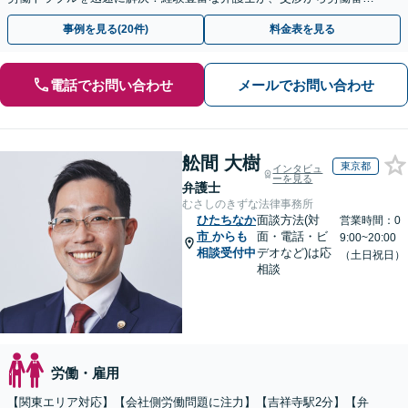
まで一貫して対応いたします【オンライン相談可】
事例を見る(20件)
料金表を見る
電話でお問い合わせ
メールでお問い合わせ
舩間 大樹
東京都
インタビュ
ーを見る
弁護士
むさしのきずな法律事務所
ひたちなか
面談方法(対
営業時間：0
市
からも
面・電話・ビ
9:00~20:00
相談受付中
デオなど)は応
（土日祝日）
相談
労働・雇用
【関東エリア対応】【会社側労働問題に注力】【吉祥寺駅2分】【弁