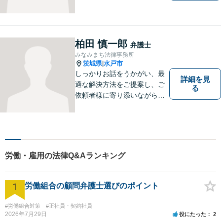
を含む）・相続に注力する弁
護士。皆様の権利を守るた
め、日々勉強、積極的に行動
し、解決へと導いてまいりま
柏田 慎一郎
弁護士
す。お気軽にご相談くださ
みなみまち法律事務所
い。【メール24時間受付中】
茨城県
水戸市
|
しっかりお話をうかがい、最
詳細を見
適な解決方法をご提案し、ご
る
依頼者様に寄り添いながら全
力でサポートいたします。 お
気軽にご相談ください。
労働・雇用の法律Q&Aランキング
1
労働組合の顧問弁護士選びのポイント
#労働組合対策
#正社員・契約社員
2026年7月29日
役にたった
2