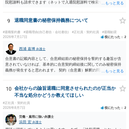
院慰謝料も請求できます（ネットで入通院慰謝料で検索すると詳しい
説明が出てきます）。 さらに、後遺症が残れば、後遺障害逸失利益と
後遺障害慰謝料も請求できます。これらは後遺障害の等級、あなたの
収入、年齢等で大きく変わりますので一般的にいくらとは言えませ
9
退職同意書の秘密保持義務について
ん。 弁護士に依頼する費用はそれぞれの弁護士で異なるので個別に聞
いてみるしかありませんが、旧日弁連規準を使った着手金・成功報酬
#退職誓約書
#退職理由(自己都合・会社都合)
#正社員・契約社員
#退職勧奨
方式と着手金ゼロまたは少額で成功報酬大目の方式のどちらかが多い
2026年7月17日
役にたった
2
と思います（個々の弁護士次第なので一般化はできません）。 早めに
弁護士に直接面談で相談されることをお勧めします。
西浦 嘉博
弁護士
合意書の記載内容として、合意締結前の秘密保持を誓約する趣旨が含
意されていなければ、基本的に合意契約締結後に関してのみ秘密保持
義務が発生すると思われます。 契約（合意書）解釈の問題ですので、
内容を精査されてみてください。 より詳細についてお聞きになりたい
場合、最寄りの法律事務所で相談されることを検討ください。
10
会社からの諭旨退職に同意させられたのが正当か
不当な処分かどうか教えてほしい
#正社員・契約社員
2026年8月7日
役にたった
2
労働・雇用に強い弁護士
浜田 宏
弁護士