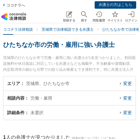
弁護士の方はこちら
ココナラへ
投稿する
探す
閲覧履歴
マイリスト
ログイン
ココナラ法律相談
茨城県で法律相談できる弁護士
ひたちなか市で法律
ひたちなか市の労働・雇用に強い弁護士
茨城県のひたちなか市で労働・雇用に強い弁護士が1名見つかりました。初回面
談無料や休日面談に対応している弁護士なども掲載中。不当解雇や退職勧奨、
内定取消等の細かな分野での絞り込み検索もでき便利です。特に弁護士法人片
岡総合法律事務所の片岡 優弁護士のプロフィール情報や弁護士費用、強みなど
が注目されています。『ひたちなか市で土日や夜間に発生した労働・雇用のト
エリア
茨城県、ひたちなか市
変更
ラブルを今すぐに弁護士に相談したい』『労働・雇用のトラブル解決の実績豊
富な近くの弁護士を検索したい』『初回相談無料で労働・雇用を法律相談でき
相談内容
労働・雇用
変更
るひたちなか市内の弁護士に相談予約したい』などでお困りの相談者さんにお
すすめです。
詳細条件
未選択
変更
1
人の弁護士が見つかりました
(検索結果について詳しくは
こちら
)