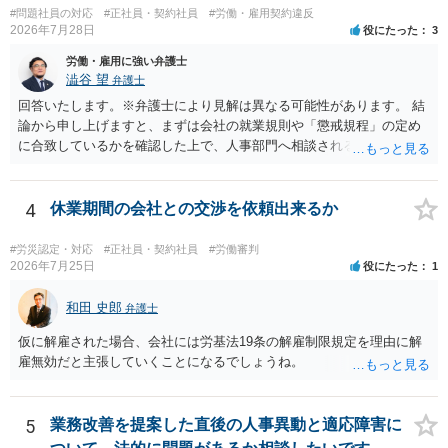
#問題社員の対応
#正社員・契約社員
#労働・雇用契約違反
2026年7月28日
役にたった
3
労働・雇用に強い弁護士
澁谷 望
弁護士
回答いたします。※弁護士により見解は異なる可能性があります。 結
論から申し上げますと、まずは会社の就業規則や「懲戒規程」の定め
に合致しているかを確認した上で、人事部門へ相談されることが最優
先となります。 その上で、いきなりの懲戒解雇は法的ハードルが高い
ものの、重い懲戒処分の対象には十分なり得ます。 名誉や評価の回復
については、会社側に「部下の不正行為による情報漏洩」と正式に認
4
休業期間の会社との交渉を依頼出来るか
定させ、誤認した他部署への適切なフォローや周知を求めるのが有効
です。 あるいは、懲戒があったことを社内で周知される手続があるの
#労災認定・対応
#正社員・契約社員
#労働審判
ならば、それにより軽微ながら回復はできるかもしれません。 さらに
2026年7月25日
役にたった
1
個人としても、相手に対してプライバシー侵害等に基づく損害賠償
（慰謝料）を請求する選択肢がありえます（ただし、金額は多額にな
和田 史郎
弁護士
らない可能性があります。）。
仮に解雇された場合、会社には労基法19条の解雇制限規定を理由に解
雇無効だと主張していくことになるでしょうね。
5
業務改善を提案した直後の人事異動と適応障害に