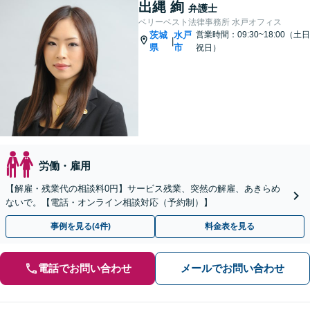
出縄 絢
弁護士
ベリーベスト法律事務所 水戸オフィス
茨城
水戸
営業時間：09:30~18:00（土日
|
県
市
祝日）
労働・雇用
【解雇・残業代の相談料0円】サービス残業、突然の解雇、あきらめ
ないで。【電話・オンライン相談対応（予約制）】
事例を見る(4件)
料金表を見る
電話でお問い合わせ
メールでお問い合わせ