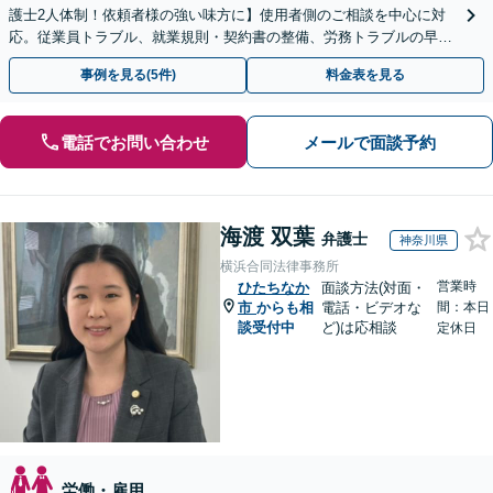
護士2人体制！依頼者様の強い味方に】使用者側のご相談を中心に対
応。従業員トラブル、就業規則・契約書の整備、労務トラブルの早期
解決・防止に努めます。
事例を見る(5件)
料金表を見る
電話でお問い合わせ
メールで面談予約
海渡 双葉
弁護士
神奈川県
横浜合同法律事務所
営業時
ひたちなか
面談方法(対面・
市
からも相
電話・ビデオな
間：本日
談受付中
ど)は応相談
定休日
労働・雇用