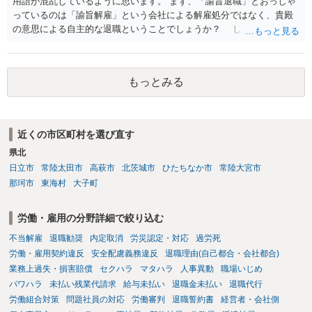
用語が混乱しているように思います。 まず、「諭旨退職」とおっしゃ
っているのは「諭旨解雇」という会社による解雇処分ではなく、貴殿
の意思による自主的な退職ということでしょうか？ しかし、記載さ
れた経緯からすると、事実上は解雇処分であると解する余地がありま
す。 その場合、解雇には客観的で合理的な理由が必要であり、かつ
解雇という処分が社会通念上相当と認められない限り、解雇は無効で
もっとみる
す。 結局、貴殿のネット炎上の内容や原因、勤務先に与えた影響な
どを具体的に検討しなければ、何とも申し上げることができません。
また、育児休業法関係の問題もあるかもしれません。 ある程度労働
法に関する専門的な知識が必要な事案ですので、一度、お近くの弁護
近くの市区町村を選び直す
士にご相談下さい。
県北
日立市
常陸太田市
高萩市
北茨城市
ひたちなか市
常陸大宮市
那珂市
東海村
大子町
労働・雇用の分野詳細で絞り込む
不当解雇
退職勧奨
内定取消
労災認定・対応
過労死
労働・雇用契約違反
安全配慮義務違反
退職理由(自己都合・会社都合)
業務上過失・損害賠償
セクハラ
マタハラ
人事異動
職場いじめ
パワハラ
未払い残業代請求
給与未払い
退職金未払い
退職代行
労働組合対策
問題社員の対応
労働審判
退職誓約書
経営者・会社側