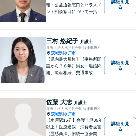
詳細を見
報・公益通報窓口とハラスメ
る
ント相談窓口について一括対
応いたします【従業員500名
超の内部通報窓口業務経験】
三村 悠紀子
弁護士
弁護士法人水戸翔合同法律事務所
茨城県
水戸市
|
【県内最大規模】【事務所開
詳細を見
設から３８年】男女・離婚問
る
題、遺産相続、交通事故、労
働問題、刑事事件などさまざ
まな法律トラブルに対応する
地域密着の女性弁護士。お困
りごとがあればお気軽にご相
佐藤 大志
弁護士
談ください！お一人おひとり
弁護士法人水戸翔合同法律事務所
に誠実に向き合います。
茨城県
水戸市
|
【水戸駅15分】弁護士歴35年
詳細を見
以上！医療過誤・消費者被害
る
（霊感商法、旧統一協会問題