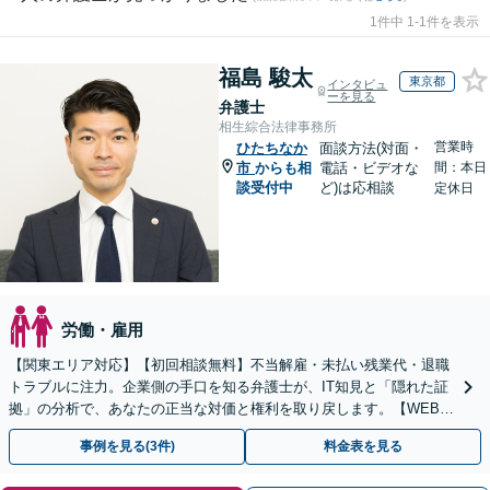
1件中 1-1件を表示
福島 駿太
東京都
インタビュ
ーを見る
弁護士
相生綜合法律事務所
営業時
ひたちなか
面談方法(対面・
市
からも相
電話・ビデオな
間：本日
談受付中
ど)は応相談
定休日
労働・雇用
【関東エリア対応】【初回相談無料】不当解雇・未払い残業代・退職
トラブルに注力。企業側の手口を知る弁護士が、IT知見と「隠れた証
拠」の分析で、あなたの正当な対価と権利を取り戻します。【WEB面
談可】
事例を見る(3件)
料金表を見る