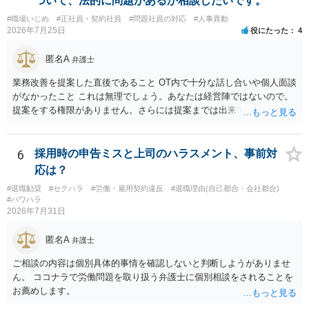
ついて、法的に問題があるか相談したいです。
#職場いじめ
#正社員・契約社員
#問題社員の対応
#人事異動
2026年7月25日
役にたった
4
匿名A
弁護士
業務改善を提案した直後であること OT内で十分な話し合いや個人面談
がなかったこと これは無理でしょう。あなたは経営陣ではないので。
提案をする権限がありません。さらには提案までは出来ても、会社が
それに対応するように拘束する権限がありません。 会社にその後の状
況を報告する義務もありません。 権限がないことをして、相手が応じ
ないのは当然で、それで適応障害になっても、そもそも相手は適法で
6
採用時の申告ミスと上司のハラスメント、事前対
すので、対応は難しいでしょう。
応は？
#退職勧奨
#セクハラ
#労働・雇用契約違反
#退職理由(自己都合・会社都合)
#パワハラ
2026年7月31日
匿名A
弁護士
ご相談の内容は個別具体的事情を確認しないと判断しようがありませ
ん。 ココナラで労働問題を取り扱う弁護士に個別相談をされることを
お薦めします。