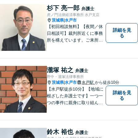
杉下 亮一郎
弁護士
虎ノ門法律経済事務所 水戸支店
茨城県
水戸市
|
【初回相談無料】【夜間／休
詳細を見
日相談可】裁判所近くに事務
る
所を構えています。ご来所・
ご相談しやすい環境を整えて
おりますので、お気軽にご相
談ください。ご依頼者様とと
もに最善の解決を目指しま
瀧塚 祐之
弁護士
す。
野中・瀧塚法律事務所
茨城県
水戸市
水戸駅
から徒歩10分
|
【水戸駅徒歩10分】【地域に
詳細を見
根ざした弁護士です】一つ一
る
つの事件に親身に取り組んで
いくことを心がけています。
【開設55年以上の法律事務
所】相談者の意向をきちんと
把握した上で、正当な権利を
鈴木 裕也
弁護士
守るために丁寧な対応を致し