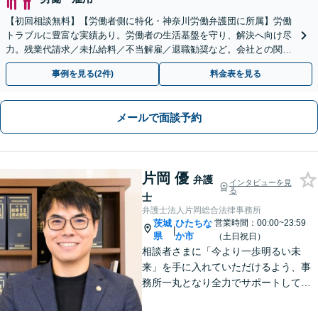
【初回相談無料】【労働者側に特化・神奈川労働弁護団に所属】労働
トラブルに豊富な実績あり。労働者の生活基盤を守り、解決へ向け尽
力。残業代請求／未払給料／不当解雇／退職勧奨など。会社との関係
性も考慮し、ご意向を尊重しながら丁寧に対応いたします
事例を見る(2件)
料金表を見る
メールで面談予約
片岡 優
弁護
インタビューを見
る
士
弁護士法人片岡総合法律事務所
茨城
ひたちな
営業時間：00:00~23:59
|
県
か市
（土日祝日）
相談者さまに「今より一歩明るい未
来」を手に入れていただけるよう、事
務所一丸となり全力でサポートしてま
いります。独自の経営顧問サービスを
提供する企業法務／税理士の資格を活