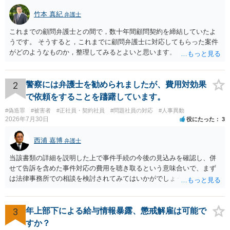
竹本 真紀
弁護士
これまでの顧問弁護士との間で，数十年間顧問契約を締結していたよ
うです。 そうすると，これまでに顧問弁護士に対応してもらった案件
がどのようなものか，整理してみるとよいと思います。 これにより，
どのような案件で依頼することが多いのかわかると思います。 複数の
事務所を比較した上で，弁護士と面談をする際，そのような案件に対
応してもらえるのかが重要だと思います。 ただ，組合員の相談内容に
2
警察には弁護士を勧められましたが、費用対効果
ついて，分野を絞っているのか，それともどのような分野でもよいと
で依頼をすることを躊躇しています。
いうことで法律相談を依頼しているかの観点も重要です。 組合員とす
#偽造罪
#被害者
#正社員・契約社員
#問題社員の対応
#人事異動
れば，相談だけではなく，できれば受任まで考えている場合も多いと
2026年7月30日
役にたった
3
思います。 そうすると，労働組合としての相談だけではなく，基本的
に全ての分野を対象にして考える必要もあるかもしれません。 そうで
西浦 嘉博
弁護士
ないと，相談内容によって，対応が変わってしまうこともあると思い
ます。 組合員の相談についても，基本的に受任まで考えてもらえるこ
当該書類の詳細を説明した上で事件手続の今後の見込みを確認し、併
とができるのかも検討要素の一つかもしれません。
せて告訴を含めた事件対応の費用を聴き取るという意味合いで、まず
は法律事務所での相談を検討されてみてはいかがでしょうか。 上記、
ご参考ください。
3
年上部下による給与情報暴露、懲戒解雇は可能で
すか？