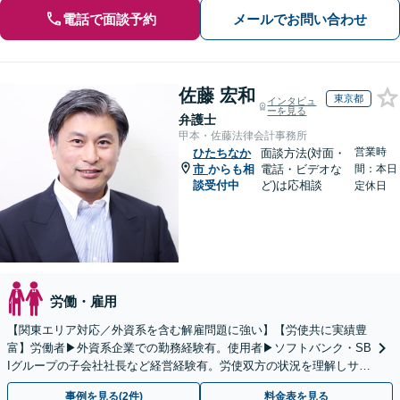
電話で面談予約
メールでお問い合わせ
佐藤 宏和
東京都
インタビュ
ーを見る
弁護士
甲本・佐藤法律会計事務所
営業時
ひたちなか
面談方法(対面・
市
からも相
電話・ビデオな
間：本日
談受付中
ど)は応相談
定休日
労働・雇用
【関東エリア対応／外資系を含む解雇問題に強い】【労使共に実績豊
富】労働者▶︎外資系企業での勤務経験有。使用者▶︎ソフトバンク・SB
Iグループの子会社社長など経営経験有。労使双方の状況を理解しサポ
ート【米国公認会計士│英語対応可｜税理士在籍】
事例を見る(2件)
料金表を見る