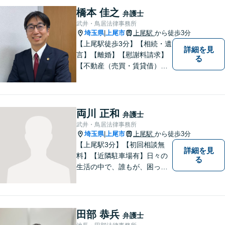
橋本 佳之
弁護士
武井・鳥居法律事務所
埼玉県
上尾市
上尾駅
から徒歩3分
|
【上尾駅徒歩3分】【相続・遺
詳細を見
言】【離婚】【慰謝料請求】
る
【不動産（売買・賃貸借）】
ほか、民事・家事事件全般に
ご対応させていだきます。ま
ずはお気軽にご相談下さい。
両川 正和
弁護士
武井・鳥居法律事務所
埼玉県
上尾市
上尾駅
から徒歩3分
|
【上尾駅3分】【初回相談無
詳細を見
料】【近隣駐車場有】日々の
る
生活の中で、誰もが、困っ
て、悩んで、どうしたらいい
かわからなくて、途方に暮れ
て、何がなんだかわからなく
なってしまうことがあると思
田部 恭兵
弁護士
います。そんな時は、お気軽