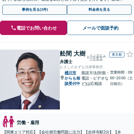
後、育休中などの状況でも歓迎。まずはご相談下さい！
事例を見る(3件)
料金表を見る
電話でお問い合わせ
メールで面談予約
舩間 大樹
東京都
インタビュ
ーを見る
弁護士
むさしのきずな法律事務所
営業時間：09:
桶川市
面談方法(対面・
からも相
電話・ビデオな
00~20:00（土
談受付中
ど)は応相談
日祝日）
労働・雇用
【関東エリア対応】【会社側労働問題に注力】【吉祥寺駅2分】【弁