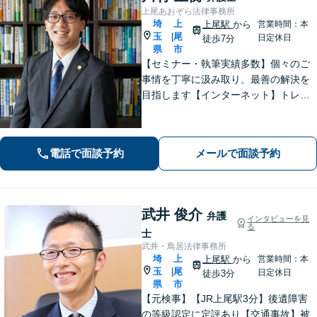
上尾あおぞら法律事務所
埼
上
上尾駅
から
営業時間：本
玉
尾
|
日定休日
徒歩7分
県
市
【セミナー・執筆実績多数】個々のご
事情を丁寧に汲み取り、最善の解決を
目指します【インターネット】トレン
ト問題・悪質な書き込み・風評被害な
ど、迅速な対応を心掛けます【離婚問
題】検討段階、協議から訴訟まで。あ
電話で面談予約
メールで面談予約
らゆるフェーズに対応【上尾駅7分】
武井 俊介
弁護
インタビューを見
る
士
武井・鳥居法律事務所
埼
上
上尾駅
から
営業時間：本
玉
尾
|
日定休日
徒歩3分
県
市
【元検事】【JR上尾駅3分】後遺障害
の等級認定に定評あり【交通事故】被