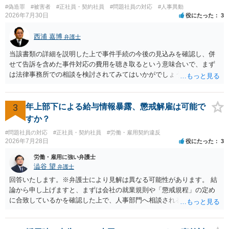
#偽造罪
#被害者
#正社員・契約社員
#問題社員の対応
#人事異動
れば，相談だけではなく，できれば受任まで考えている場合も多いと
2026年7月30日
役にたった
3
思います。 そうすると，労働組合としての相談だけではなく，基本的
に全ての分野を対象にして考える必要もあるかもしれません。 そうで
西浦 嘉博
弁護士
ないと，相談内容によって，対応が変わってしまうこともあると思い
ます。 組合員の相談についても，基本的に受任まで考えてもらえるこ
当該書類の詳細を説明した上で事件手続の今後の見込みを確認し、併
とができるのかも検討要素の一つかもしれません。
せて告訴を含めた事件対応の費用を聴き取るという意味合いで、まず
は法律事務所での相談を検討されてみてはいかがでしょうか。 上記、
ご参考ください。
3
年上部下による給与情報暴露、懲戒解雇は可能で
すか？
#問題社員の対応
#正社員・契約社員
#労働・雇用契約違反
2026年7月28日
役にたった
3
労働・雇用に強い弁護士
澁谷 望
弁護士
回答いたします。※弁護士により見解は異なる可能性があります。 結
論から申し上げますと、まずは会社の就業規則や「懲戒規程」の定め
に合致しているかを確認した上で、人事部門へ相談されることが最優
先となります。 その上で、いきなりの懲戒解雇は法的ハードルが高い
ものの、重い懲戒処分の対象には十分なり得ます。 名誉や評価の回復