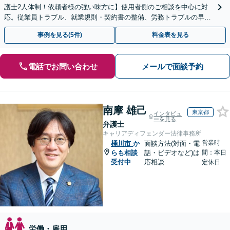
護士2人体制！依頼者様の強い味方に】使用者側のご相談を中心に対
応。従業員トラブル、就業規則・契約書の整備、労務トラブルの早期
解決・防止に努めます。
事例を見る(5件)
料金表を見る
電話でお問い合わせ
メールで面談予約
南摩 雄己
東京都
インタビュ
ーを見る
弁護士
キャリアディフェンダー法律事務所
営業時
桶川市
か
面談方法(対面・電
らも相談
話・ビデオなど)は
間：本日
受付中
応相談
定休日
労働・雇用