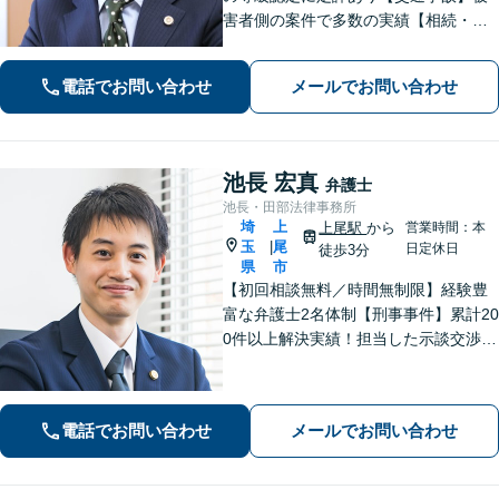
害者側の案件で多数の実績【相続・遺
言】紛争解決、遺言書作成をサポート
【刑事事件】検事経験・豊富な実績、
電話でお問い合わせ
メールでお問い合わせ
スピーディーな接見が強み、上尾警察
署5分【初回面談30分無料】
池長 宏真
弁護士
池長・田部法律事務所
埼
上
上尾駅
から
営業時間：本
玉
尾
|
日定休日
徒歩3分
県
市
【初回相談無料／時間無制限】経験豊
富な弁護士2名体制【刑事事件】累計20
0件以上解決実績！担当した示談交渉の
ほとんどで不起訴獲得。性犯罪や暴
行・傷害に精通【離婚問題】不貞慰謝
料請求や財産分与、親権、養育費な
電話でお問い合わせ
メールでお問い合わせ
ど、累計200件以上の解決実績【上尾駅
3分】