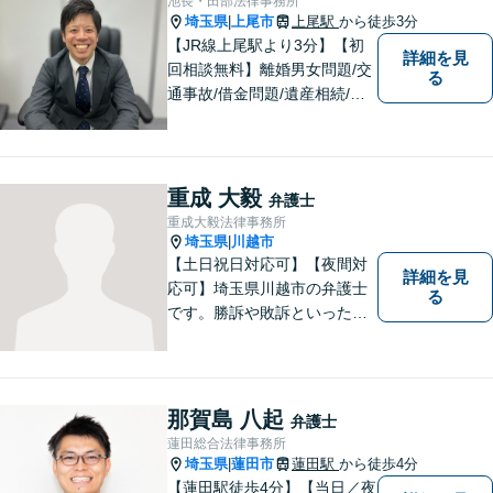
池長・田部法律事務所
に私にご相談ください。
埼玉県
上尾市
上尾駅
から徒歩3分
|
【JR線上尾駅より3分】【初
詳細を見
回相談無料】離婚男女問題/交
る
通事故/借金問題/遺産相続/債
権回収を中心とした幅広い分
野を取り扱っております。皆
様に安心していただけるよう
に無料相談を時間を区切らず
重成 大毅
弁護士
に設けております。ぜひ、お
重成大毅法律事務所
気軽にご相談ください。
埼玉県
川越市
|
【土日祝日対応可】【夜間対
詳細を見
応可】埼玉県川越市の弁護士
る
です。勝訴や敗訴といった結
果にかかわらず、依頼者の心
にある憤りや不安を取り除き
ます。ぜひ一度ご相談くださ
い。
那賀島 八起
弁護士
蓮田総合法律事務所
埼玉県
蓮田市
蓮田駅
から徒歩4分
|
【蓮田駅徒歩4分】【当日／夜