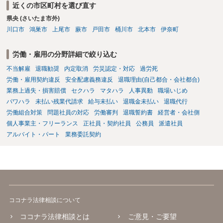
は、合理性や対価性を欠くとして争いやすいです。逆に、タレント側
近くの市区町村を選び直す
逸失利益等）が認められる可能性が高いと思われます。 また、業務労
の重大な契約違反がある場合は、実損害の範囲で請求される可能性は
県央 (さいたま市外)
災での第三者行為傷害（同僚の不注意等による事故）の場合は、当該
あります。
第三者の賠償責任も考えられます。 労災で支払われた分は、損害額か
川口市
鴻巣市
上尾市
蕨市
戸田市
桶川市
北本市
伊奈町
ら控除（損益相殺）されますが、それを超えた部分は、会社もしく
は、第三者から支払ってもらうことになります。 会社等との交渉が必
労働・雇用の分野詳細で絞り込む
要になると思います（良い会社でしたら、自ら話してくると思います
不当解雇
退職勧奨
内定取消
労災認定・対応
過労死
が・・・）。極めて専門的な話ですので、詳細もしくは対応を最寄り
の弁護士にご相談ください。 以上、ご参考まで。
労働・雇用契約違反
安全配慮義務違反
退職理由(自己都合・会社都合)
業務上過失・損害賠償
セクハラ
マタハラ
人事異動
職場いじめ
パワハラ
未払い残業代請求
給与未払い
退職金未払い
退職代行
労働組合対策
問題社員の対応
労働審判
退職誓約書
経営者・会社側
個人事業主・フリーランス
正社員・契約社員
公務員
派遣社員
アルバイト・パート
業務委託契約
ココナラ法律相談について
ココナラ法律相談とは
ご意見・ご要望