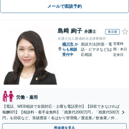
メールで面談予約
島﨑 絢子
弁護士
東京都
弁護士法人勝浦総合法律事務所
営業時
桶川市
か
面談方法(対面・電
らも相談
話・ビデオなど)は
間：本日
受付中
応相談
定休日
労働・雇用
【電話、WEB相談で全国対応・土曜も電話受付】【回収できなければ
報酬0円】【相談料・着手金無料】「残業代2000万円」「残業代500万
円」を回収など、実績豊富！名ばかり管理職／運送業／飲食業／外資
系など妥協せずに交渉！他で断られた方も対応。
料金表を見る