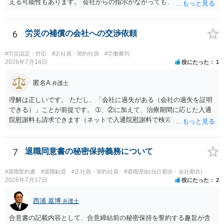
える可能性もあります。 会社からの指示がなかっても、逆に危険な作
業の場合は会社側が危険を告げて注意を促していないとか、定期的な
実地指導をしていないことが問題になった事例もあります。ですの
で、指示が無ければ免責されるわけではありません。責任追及の交渉
6
労災の補償の会社への交渉依頼
となるでしょう。
#労災認定・対応
#正社員・契約社員
#労働審判
2026年7月14日
役にたった
1
匿名A
弁護士
理解は正しいです。 ただし、「会社に過失がある（会社の過失を証明
できる）」ことが前提です。 ➀、②に加えて、治療期間に応じた入通
院慰謝料も請求できます（ネットで入通院慰謝料で検索すると詳しい
説明が出てきます）。 さらに、後遺症が残れば、後遺障害逸失利益と
後遺障害慰謝料も請求できます。これらは後遺障害の等級、あなたの
収入、年齢等で大きく変わりますので一般的にいくらとは言えませ
7
退職同意書の秘密保持義務について
ん。 弁護士に依頼する費用はそれぞれの弁護士で異なるので個別に聞
いてみるしかありませんが、旧日弁連規準を使った着手金・成功報酬
#退職誓約書
#退職勧奨
#正社員・契約社員
#退職理由(自己都合・会社都合)
方式と着手金ゼロまたは少額で成功報酬大目の方式のどちらかが多い
2026年7月17日
役にたった
2
と思います（個々の弁護士次第なので一般化はできません）。 早めに
弁護士に直接面談で相談されることをお勧めします。
西浦 嘉博
弁護士
合意書の記載内容として、合意締結前の秘密保持を誓約する趣旨が含