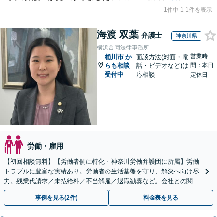
1件中 1-1件を表示
海渡 双葉
弁護士
神奈川県
横浜合同法律事務所
営業時
桶川市
か
面談方法(対面・電
らも相談
話・ビデオなど)は
間：本日
受付中
応相談
定休日
労働・雇用
【初回相談無料】【労働者側に特化・神奈川労働弁護団に所属】労働
トラブルに豊富な実績あり。労働者の生活基盤を守り、解決へ向け尽
力。残業代請求／未払給料／不当解雇／退職勧奨など。会社との関係
性も考慮し、ご意向を尊重しながら丁寧に対応いたします
事例を見る(2件)
料金表を見る