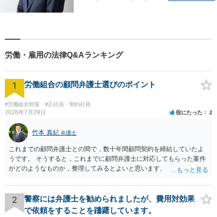
て解決することを心がけてい
ます。 法律を利用することは
決して悪いことではありませ
ん。問題を解決するための適
切なサポートを提供します。
労働・雇用の法律Q&Aランキング
お気軽にご相談ください。
1
労働組合の顧問弁護士選びのポイント
#労働組合対策
#正社員・契約社員
2026年7月29日
役にたった
2
竹本 真紀
弁護士
これまでの顧問弁護士との間で，数十年間顧問契約を締結していたよ
うです。 そうすると，これまでに顧問弁護士に対応してもらった案件
がどのようなものか，整理してみるとよいと思います。 これにより，
どのような案件で依頼することが多いのかわかると思います。 複数の
事務所を比較した上で，弁護士と面談をする際，そのような案件に対
応してもらえるのかが重要だと思います。 ただ，組合員の相談内容に
2
警察には弁護士を勧められましたが、費用対効果
ついて，分野を絞っているのか，それともどのような分野でもよいと
で依頼をすることを躊躇しています。
いうことで法律相談を依頼しているかの観点も重要です。 組合員とす