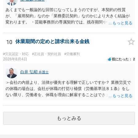
あくまでも一般論的な回答になってしまうのですが、本契約の性質
が、「雇用契約」なのか「業務委託契約」なのかにより大きく結論が
変わります。 ・芸能事務所の専属契約では、残存期間や報酬額、投下
コストを基準に違約金や損害金を設定する例はあります。ただし、実
務上よくあるからといって当然に適法という意味ではなく、実際の損
害との対応関係や合理性が重要です。 ・違約金に上限がなくても、常
10
休業期間の定めと請求出来る金銭
に有効になるわけではありません。契約が労働契約に近い実態なら労
基法16条で無効となる余地があり、そうでなくても、金額が事務所の
#労災認定・対応
#正社員・契約社員
#労働審判
損害と比べて過大なら無効や減額が争点になります。 ・契約前の修正
2026年8月4日
役にたった
2
交渉は一般的です。 交渉の方向としては、上限額を設ける、実損害ベ
ースにする、算定根拠を明確化する、違約金ではなく「合理的な実
白井 弘昭
弁護士
費・未回収費用のみ」に限定する、などが典型です。 ・弁護士に契約
＞会社の内規より、法律が優先する理解で正しいですか？ 業務労災で
前に契約書の内容をレビューしてもらう価値は十分にあると思われま
の休職の場合は、会社が休職の打切り補償（労働基準法８１条）をし
す。 争点は、契約類型が雇用か業務委託か、実態として労働者性があ
ない限り、労働者を、休職を理由に解雇することはできません（労働
るか、解除事由が双方にどう定められているか、違約金の算定根拠が
基準法19条）。 会社の就業規則にて定められている休職期間及び休職
合理的か、という複数論点に分かれます。契約前なら、交渉のパワー
期間満了による退職は、業務労災への適用はありませんので、ご安心
バランスの問題もありますが、修正余地があるうえ、後から争うより
ください。 仮に会社が打切り補償をせずに解雇した場合は、不当解雇
コストを抑えやすいので、資料等を持参の上弁護士に確認されること
もっとみる
に当たります。 ＞労災の休業補償と、所得補償保険の保険金とは別
をお勧めします。 ・事務所側の解除でも、解除理由によってはタレン
に、受け取れる金銭はありますでしょうか？ 業務労災の場合は、会社
ト側に損害賠償が発生する建付けになっていることはあります。ただ
の安全配慮義務違反が認められると解されますので、会社の損害賠償
し、事務所側が一方的に解除したのにタレントへ違約金を課す設計
責任（治療費、通院慰謝料、入院費、入院慰謝料、後遺障害慰謝料、