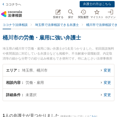
弁護士の方はこちら
ココナラへ
投稿する
探す
閲覧履歴
マイリスト
ログイン
ココナラ法律相談
埼玉県で法律相談できる弁護士
桶川市で法律相談で
桶川市の労働・雇用に強い弁護士
埼玉県の桶川市で労働・雇用に強い弁護士が1名見つかりました。初回面談無料
や夜間面談に対応している弁護士なども掲載中。不当解雇や退職勧奨、内定取
消等の細かな分野での絞り込み検索もでき便利です。特にあじさい法律事務所
の渡辺 俊和弁護士のプロフィール情報や弁護士費用、強みなどが注目されてい
ます。『桶川市で土日や夜間に発生した労働・雇用のトラブルを今すぐに弁護
エリア
埼玉県、桶川市
変更
士に相談したい』『労働・雇用のトラブル解決の実績豊富な近くの弁護士を検
索したい』『初回相談無料で労働・雇用を法律相談できる桶川市内の弁護士に
相談内容
労働・雇用
変更
相談予約したい』などでお困りの相談者さんにおすすめです。
詳細条件
未選択
変更
1
人の弁護士が見つかりました
(検索結果について詳しくは
こちら
)