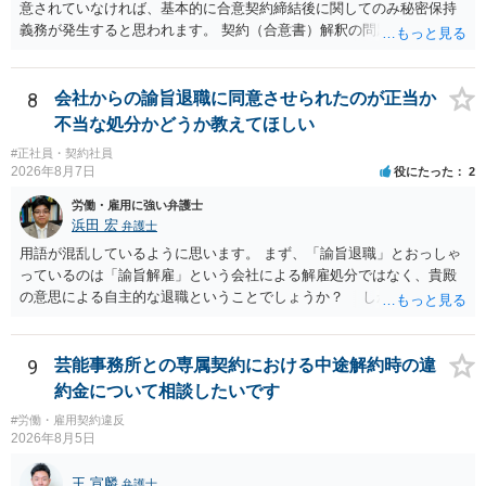
意されていなければ、基本的に合意契約締結後に関してのみ秘密保持
義務が発生すると思われます。 契約（合意書）解釈の問題ですので、
内容を精査されてみてください。 より詳細についてお聞きになりたい
場合、最寄りの法律事務所で相談されることを検討ください。
8
会社からの諭旨退職に同意させられたのが正当か
不当な処分かどうか教えてほしい
#正社員・契約社員
2026年8月7日
役にたった
2
労働・雇用に強い弁護士
浜田 宏
弁護士
用語が混乱しているように思います。 まず、「諭旨退職」とおっしゃ
っているのは「諭旨解雇」という会社による解雇処分ではなく、貴殿
の意思による自主的な退職ということでしょうか？ しかし、記載さ
れた経緯からすると、事実上は解雇処分であると解する余地がありま
す。 その場合、解雇には客観的で合理的な理由が必要であり、かつ
解雇という処分が社会通念上相当と認められない限り、解雇は無効で
9
芸能事務所との専属契約における中途解約時の違
す。 結局、貴殿のネット炎上の内容や原因、勤務先に与えた影響な
約金について相談したいです
どを具体的に検討しなければ、何とも申し上げることができません。
#労働・雇用契約違反
また、育児休業法関係の問題もあるかもしれません。 ある程度労働
2026年8月5日
法に関する専門的な知識が必要な事案ですので、一度、お近くの弁護
士にご相談下さい。
王 宣麟
弁護士