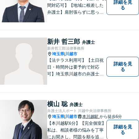
詳細を見
間対応可】【地域に根差した
る
弁護士】肩肘張らずに思って
いることや感じていることを
お話しいただき、解決案を一
緒に考えていきましょう。
新井 哲三郎
弁護士
新井哲三郎法律事務所
埼玉県
川越市
|
【法テラス利用可】【土日祝
詳細を見
日・時間外は要予約で対応
る
可】埼玉県川越市の弁護士で
す。迅速かつ丁寧な仕事を心
がけております。まずはお気
軽にご相談ください。
横山 聡
弁護士
弁護士法人ポート 川越中央法律事務所
埼玉県
川越市
本川越駅
から徒歩6分
|
【本川越駅6分】【完全個室】
詳細を見
私は、相談者様の悩みを丁寧
る
にお聞きし、問題を順を追っ