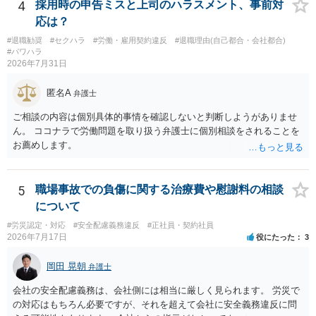
については、会社側に「部下の不正行為による情報漏洩」と正式に認
4
採用時の申告ミスと上司のハラスメント、事前対
定させ、誤認した他部署への適切なフォローや周知を求めるのが有効
応は？
です。 あるいは、懲戒があったことを社内で周知される手続があるの
#退職勧奨
#セクハラ
#労働・雇用契約違反
#退職理由(自己都合・会社都合)
ならば、それにより軽微ながら回復はできるかもしれません。 さらに
#パワハラ
個人としても、相手に対してプライバシー侵害等に基づく損害賠償
2026年7月31日
（慰謝料）を請求する選択肢がありえます（ただし、金額は多額にな
らない可能性があります。）。
匿名A
弁護士
ご相談の内容は個別具体的事情を確認しないと判断しようがありませ
ん。 ココナラで労働問題を取り扱う弁護士に個別相談をされることを
お薦めします。
5
職場事故での負傷に関する治療費や慰謝料の相談
について
#労災認定・対応
#安全配慮義務違反
#正社員・契約社員
2026年7月17日
役にたった
3
岡田 晃朝
弁護士
会社の安全配慮義務は、会社側には相当に厳しく見られます。 労災で
の対応はもちろん必要ですが、それを超えて会社に安全義務違反に問