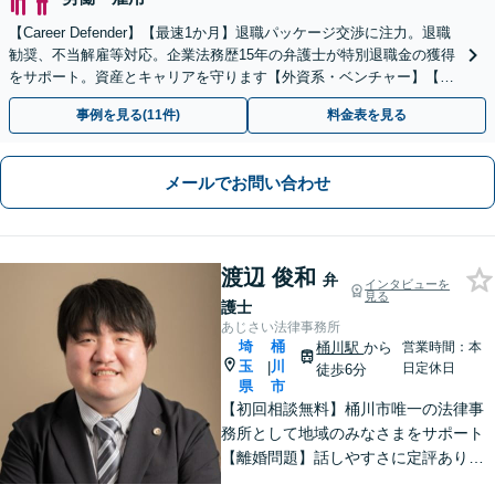
【Career Defender】【最速1か月】退職パッケージ交渉に注力。退職
勧奨、不当解雇等対応。企業法務歴15年の弁護士が特別退職金の獲得
をサポート。資産とキャリアを守ります【外資系・ベンチャー】【初
回面談無料】【オンライン完結】
事例を見る(11件)
料金表を見る
メールでお問い合わせ
渡辺 俊和
弁
インタビューを
見る
護士
あじさい法律事務所
埼
桶
桶川駅
から
営業時間：本
玉
川
|
日定休日
徒歩6分
県
市
【初回相談無料】桶川市唯一の法律事
務所として地域のみなさまをサポート
【離婚問題】話しやすさに定評あり！1
00件以上の対応実績を活かしたアドバ