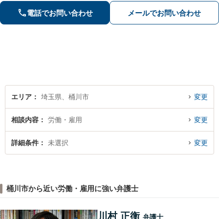
イス【インターネット】スピーディー
電話でお問い合わせ
メールでお問い合わせ
な対応で円滑な解決を目指します【桶
川駅6分】【オンライン相談OK】
エリア
埼玉県、桶川市
変更
相談内容
労働・雇用
変更
詳細条件
未選択
変更
桶川市から近い労働・雇用に強い弁護士
川村 正衡
弁護士