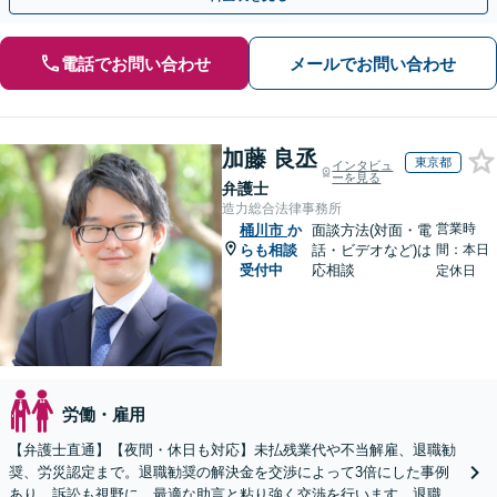
電話でお問い合わせ
メールでお問い合わせ
加藤 良丞
東京都
インタビュ
ーを見る
弁護士
造力総合法律事務所
営業時
桶川市
か
面談方法(対面・電
らも相談
話・ビデオなど)は
間：本日
受付中
応相談
定休日
労働・雇用
【弁護士直通】【夜間・休日も対応】未払残業代や不当解雇、退職勧
奨、労災認定まで。退職勧奨の解決金を交渉によって3倍にした事例
あり。訴訟も視野に、最適な助言と粘り強く交渉を行います。退職前