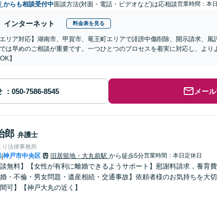
市
からも相談受付中
面談方法(対面・電話・ビデオなど)は応相談
営業時間：本
インターネット
料金表を見る
エリア対応】湖南市、甲賀市、竜王町エリアで誹謗中傷削除、開示請求、風
では早めのご相談が重要です。一つひとつのプロセスを着実に対応し、より
談OK】
せ
メール
治郎
弁護士
まり法律事務所
県
神戸市中央区
旧居留地・大丸前駅
から徒歩5分
営業時間：本日定休日
|
談無料】【女性が有利に離婚できるようサポート】慰謝料請求，養育費
婚・不倫・男女問題・遺産相続・交通事故】依頼者様のお気持ちを大切
間可】【神戸大丸の近く】