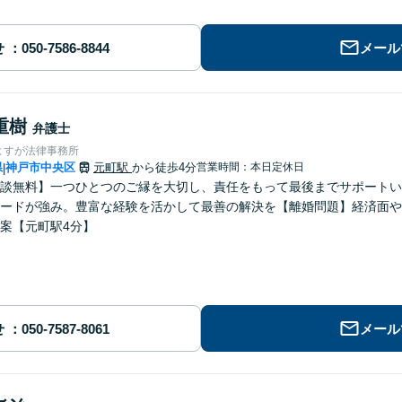
せ
メール
重樹
弁護士
よすが法律事務所
県
神戸市中央区
元町駅
から徒歩4分
営業時間：本日定休日
|
談無料】一つひとつのご縁を大切し、責任をもって最後までサポートい
ードが強み。豊富な経験を活かして最善の解決を【離婚問題】経済面や
案【元町駅4分】
せ
メール