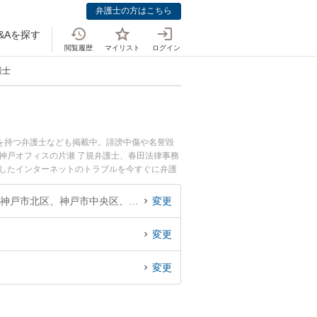
弁護士の方はこちら
&Aを探す
閲覧履歴
マイリスト
ログイン
護士
を持つ弁護士なども掲載中。誹謗中傷や名誉毀
神戸オフィスの片瀬 了規弁護士、春田法律事務
生したインターネットのトラブルを今すぐに弁護
法律相談できる神戸市内の弁護士に相談予約した
兵庫県、神戸市東灘区、神戸市灘区、神戸市兵庫区、神戸市長田区、神戸市須磨区、神戸市垂水区、神戸市北区、神戸市中央区、神戸市西区
変更
変更
変更