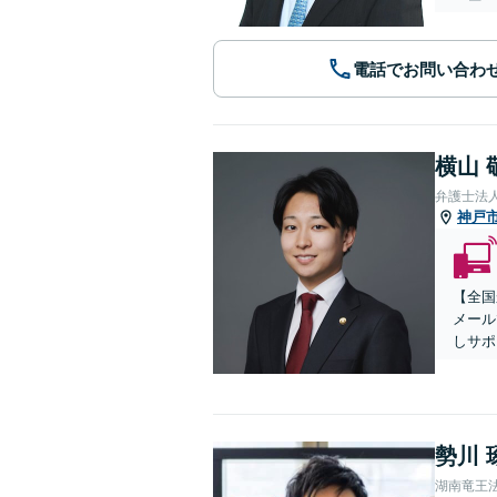
電話でお問い合わ
横山 
弁護士法
神戸
【全国
メール
しサポ
勢川 
湖南竜王