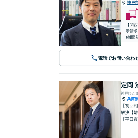
神戸
【関西
示請求
eb面
電話でお問い合わ
定岡 
神戸ひだ
兵庫
【初回相
解決【離
【平日夜