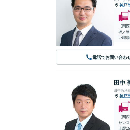
神戸
【関西
求／当
い職場
電話でお問い合わ
田中 
田中敦法
神戸
【関西
センス
士歴1