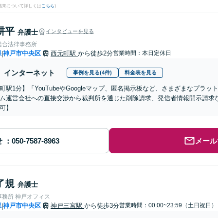
結果について詳しくは
こちら
)
耕平
弁護士
インタビューを見る
総合法律事務所
県
神戸市中央区
西元町駅
から徒歩2分
営業時間：本日定休日
|
インターネット
事例を見る(4件)
料金表を見る
元町駅1分】「YouTubeやGoogleマップ、匿名掲示板など、さまざまなプ
ム運営会社への直接交渉から裁判所を通じた削除請求、発信者情報開示請求
可】
せ
メール
了規
弁護士
事務所 神戸オフィス
県
神戸市中央区
神戸三宮駅
から徒歩3分
営業時間：00:00~23:59（土日祝日）
|