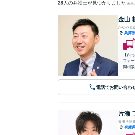
28
人の弁護士が見つかりました
(検索
金山 
かなやま
兵庫
【​西
フォー
間相談
電話でお問い合わ
片瀬 
春田法律
兵庫