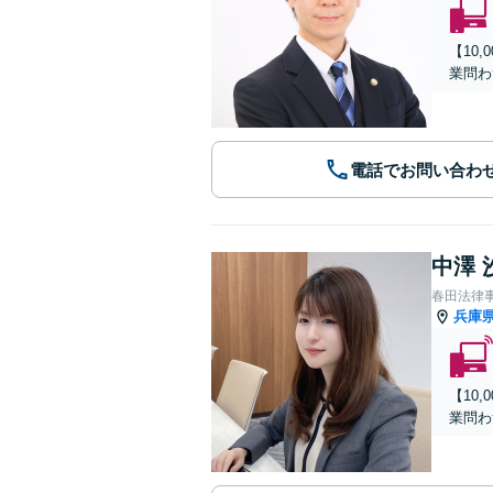
【10
業問わ
電話でお問い合わ
中澤 
春田法律
兵庫
【10
業問わ