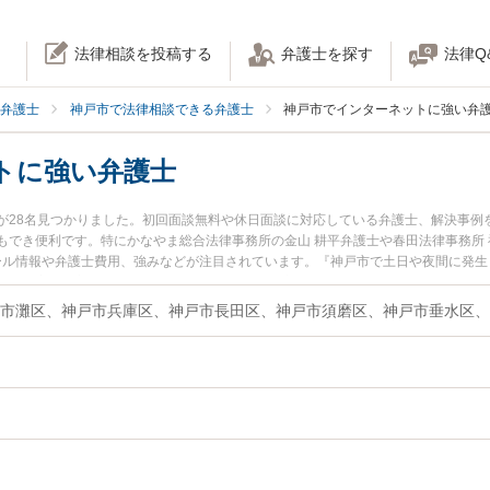
法律相談を投稿する
弁護士を探す
法律Q
弁護士
神戸市で法律相談できる弁護士
神戸市でインターネットに強い弁
トに強い弁護士
が28名見つかりました。初回面談無料や休日面談に対応している弁護士、解決事例
もでき便利です。特にかなやま総合法律事務所の金山 耕平弁護士や春田法律事務所 
ィール情報や弁護士費用、強みなどが注目されています。『神戸市で土日や夜間に発
解決の実績豊富な近くの弁護士を検索したい』『初回相談無料でインターネットを
。