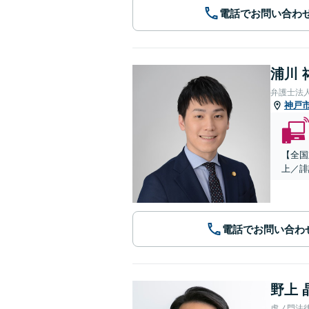
電話でお問い合わ
浦川 
弁護士法
神戸
【全国
上／誹
電話でお問い合わ
野上 
虎ノ門法