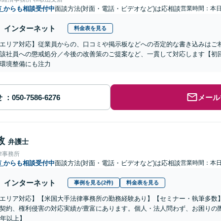
市
からも相談受付中
面談方法(対面・電話・ビデオなど)は応相談
営業時間：本
インターネット
料金表を見る
エリア対応】従業員からの、口コミや掲示板などへの否定的な書き込みはご
該社員への懲戒処分／今後の改善策のご提案など、一貫して対応します【初回
環境整備にも注力
せ
メール
敦
弁護士
律事務所
市
からも相談受付中
面談方法(対面・電話・ビデオなど)は応相談
営業時間：本
インターネット
事例を見る(2件)
料金表を見る
エリア対応】【米国大手法律事務所の勤務経験あり】【セミナー・執筆多数
契約、権利侵害の対応実績が豊富にあります。個人・法人問わず、お困りの
5年以上】