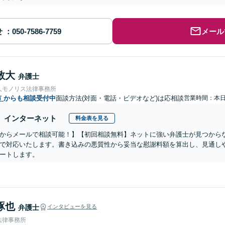
せ
メール
敬大
弁護士
人モノリス法律事務所
市
からも相談受付中
面談方法(対面・電話・ビデオなど)は応相談
営業時間：本
インターネット
料金表を見る
からメールで相談可能！】【初回相談無料】ネットに強い弁護士が見つから
で対応いたします。書き込みの悪質性から妥当な慰謝料額を算出し、見通し
ートします。
琢也
弁護士
インタビューを見る
法律事務所