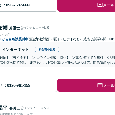
せ
メール
祐輔
弁護士
インタビューを見る
人エッグ
市
からも相談受付中
面談方法(対面・電話・ビデオなど)は応相談
営業時間：00:
インターネット
料金表を見る
対応】【来所不要】【オンライン相談に特化】【相談は何度でも無料】Xの
謗中傷の問題解決に定評あり。誹謗中傷した側の相談も対応。開示請求なし
せ
メール
晶平
弁護士
インタビューを見る
律経済事務所 和歌山支店