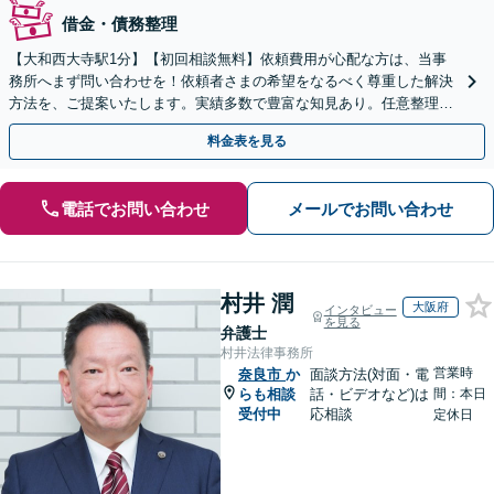
借金・債務整理
【大和西大寺駅1分】【初回相談無料】依頼費用が心配な方は、当事
務所へまず問い合わせを！依頼者さまの希望をなるべく尊重した解決
方法を、ご提案いたします。実績多数で豊富な知見あり。任意整理／
自己破産など【休日・夜間対応可】
料金表を見る
電話でお問い合わせ
メールでお問い合わせ
村井 潤
大阪府
インタビュー
を見る
弁護士
村井法律事務所
営業時
奈良市
か
面談方法(対面・電
らも相談
話・ビデオなど)は
間：本日
受付中
応相談
定休日