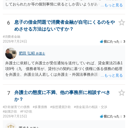
しておられたか等の個別事情に依るとしか言いようがありません。 と
もあれ、依頼しておられる弁護士さんに直ちに具体的状況をお伝えに
なって相談し、善後策を考えることをお勧めします。
6
息子の借金問題で消費者金融が自宅にくるのをや
めさせる方法はないですか？
#消費者金融
2026年7月24日
役にたった
3
肥田 弘昭
弁護士
弁護士に依頼して弁護士が受任通知を送付していれば、貸金業法21条1
項9号（九 債務者等が、貸付けの契約に基づく債権に係る債務の処理
を弁護士、弁護士法人若しくは弁護士・外国法事務弁護士共同法人若
しくは司法書士若しくは司法書士法人（以下この号において「弁護士
等」という。）に委託し、又はその処理のため必要な裁判所における
民事事件に関する手続をとり、弁護士等又は裁判所から書面によりそ
7
弁護士の態度に不満、他の事務所に相談すべき
の旨の通知があつた場合において、正当な理由がないのに、債務者等
か？
に対し、電話をかけ、電報を送達し、若しくはファクシミリ装置を用
#詐欺被害での債務
#多重債務
#仮想通貨詐欺
#借金返済の相談・交渉
いて送信し、又は訪問する方法により、当該債務を弁済することを要
#副業詐欺
#FX詐欺
求し、これに対し債務者等から直接要求しないよう求められたにもか
2026年7月15日
役にたった
3
かわらず、更にこれらの方法で当該債務を弁済することを要求するこ
と。）に違反しています。監督官庁に行政処分を求める、裁判所に仮