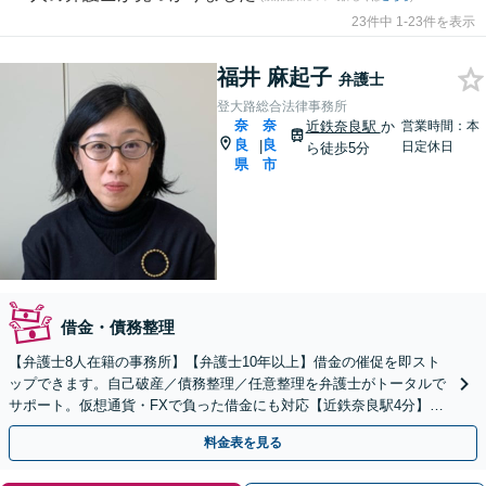
23件中 1-23件を表示
福井 麻起子
弁護士
登大路総合法律事務所
奈
奈
近鉄奈良駅
か
営業時間：本
良
良
|
日定休日
ら徒歩5分
県
市
借金・債務整理
【弁護士8人在籍の事務所】【弁護士10年以上】借金の催促を即スト
ップできます。自己破産／債務整理／任意整理を弁護士がトータルで
サポート。仮想通貨・FXで負った借金にも対応【近鉄奈良駅4分】
【夜間・休日の相談可能】【オンライン相談可能】
料金表を見る