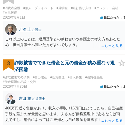
#消費者金融
#個人・プライベート
#奨学金
#銀行借り入れ
#クレジット会社
#自己破産
2026年8月1日
役にたった
3
川添 圭
弁護士
これ以上のことは、運用基準との兼ね合いや弁護士の考え方もあるた
め、担当弁護士へ聞いた方がよいでしょう。
3
詐欺被害でできた借金と元の借金が積み重なり返
済困難
#詐欺被害での債務
#自己破産
#任意整理
#個人再生
#消費者金融
#借金返済の相談・交渉
2026年7月30日
役にたった
2
吉田 雄大
弁護士
400万円近く負債があり、収入が手取り16万円ほどでしたら、自己破産
手続を選ぶのが最善と思います。夫さんが債務整理中であるならば尚
更ですし、場合によってはご夫婦とも自己破産を選択する方法もある
と思います。