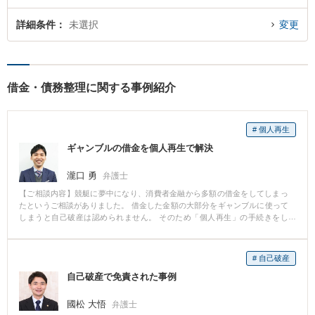
詳細条件
未選択
変更
借金・債務整理に関する事例紹介
# 個人再生
ギャンブルの借金を個人再生で解決
瀧口 勇
弁護士
【ご相談内容】競艇に夢中になり、消費者金融から多額の借金をしてしまっ
たというご相談がありました。 借金した金額の大部分をギャンブルに使って
しまうと自己破産は認められません。 そのため「個人再生」の手続きをし
て、借金を返済することになりました。 個人再生とは裁判所に借金の返済困
難だと認めてもらい、減額してもらった返済額を分割で支払っていく方法で
す。 結果として、借金の5分の1を3年かけて分割で支払う形で解決しまし
# 自己破産
た。 大きくなりすぎた借金でも何かしらの解決策はあります。 借金を返すた
自己破産で免責された事例
めの借金をしないためにも、借金問題はお早めにご相談ください。
國松 大悟
弁護士