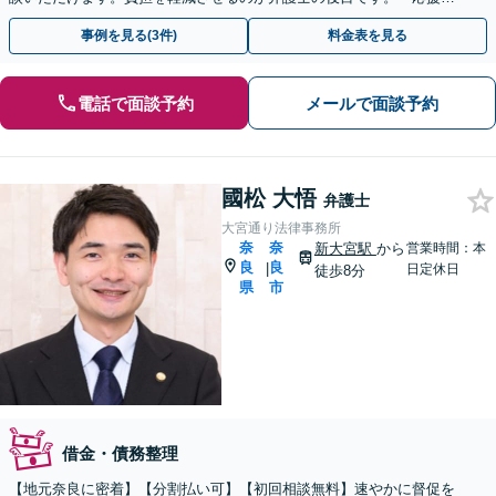
する姿勢で金銭問題を解決へ【近鉄奈良駅５分】
事例を見る(3件)
料金表を見る
電話で面談予約
メールで面談予約
國松 大悟
弁護士
大宮通り法律事務所
奈
奈
新大宮駅
から
営業時間：本
良
良
|
日定休日
徒歩8分
県
市
借金・債務整理
【地元奈良に密着】【分割払い可】【初回相談無料】速やかに督促を