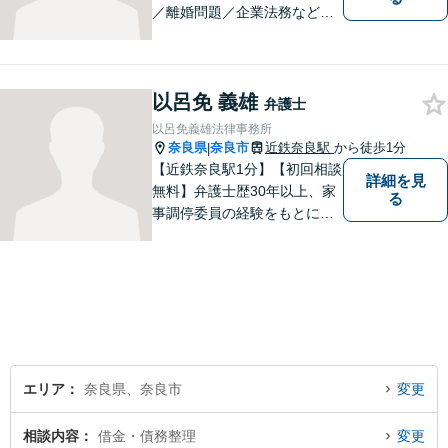
／離婚問題／企業法務など幅
広く対応。皆さまが抱える
様々な問題を解決するお手伝
いをすることはもちろん、皆
以呂免 義雄
さまに安心を与えることを目
弁護士
指します。【地域に根差した
以呂免義雄法律事務所
弁護士】まずはお気軽にご相
奈良県
奈良市
近鉄奈良駅
から徒歩1分
|
談ください。
【近鉄奈良駅1分】【初回相談
詳細を見
無料】弁護士歴30年以上、家
る
事調停委員の経験をもとに複
雑な相続問題も依頼者様の状
況に合わせ、適切なアドバイ
スをご提供いたします。相続
発生前のご相談も受け付けて
おります。【電話相談可】
エリア
奈良県、奈良市
変更
相談内容
借金・債務整理
変更