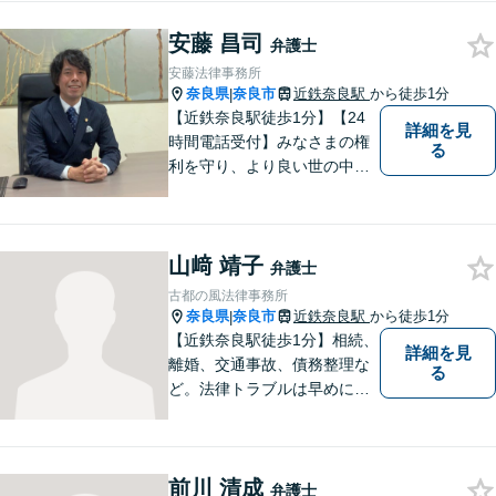
連絡ください。
安藤 昌司
弁護士
安藤法律事務所
奈良県
奈良市
近鉄奈良駅
から徒歩1分
|
【近鉄奈良駅徒歩1分】【24
詳細を見
時間電話受付】みなさまの権
る
利を守り、より良い世の中に
していくことに全力を尽くし
ます。金銭問題／男女問題／
交通事故／刑事事件に注力し
山﨑 靖子
ています。法律トラブルでお
弁護士
悩みごとがありましたら、お
古都の風法律事務所
気軽にご相談ください。
奈良県
奈良市
近鉄奈良駅
から徒歩1分
|
【近鉄奈良駅徒歩1分】相続、
詳細を見
離婚、交通事故、債務整理な
る
ど。法律トラブルは早めに弁
護士へ相談することが重要で
す。ご依頼者さまの抱えてい
らっしゃる不安や、ご希望を
前川 清成
丁寧にお伺いいたします。
弁護士