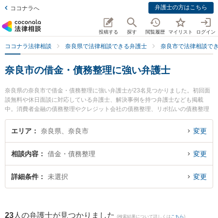
弁護士の方はこちら
ココナラへ
投稿する
探す
閲覧履歴
マイリスト
ログイン
ココナラ法律相談
奈良県で法律相談できる弁護士
奈良市で法律相談で
奈良市の借金・債務整理に強い弁護士
奈良県の奈良市で借金・債務整理に強い弁護士が23名見つかりました。初回面
談無料や休日面談に対応している弁護士、解決事例を持つ弁護士なども掲載
中。消費者金融の債務整理やクレジット会社の債務整理、リボ払いの債務整理
等の細かな分野での絞り込み検索もでき便利です。特に登大路総合法律事務所
の福井 麻起子弁護士や南都総合法律事務所の冨島 淳弁護士、登大路総合法律事
エリア
奈良県、奈良市
変更
務所の瀧口 勇弁護士のプロフィール情報や弁護士費用、強みなどが注目されて
います。『奈良市で土日や夜間に発生した借金・債務整理のトラブルを今すぐ
相談内容
借金・債務整理
変更
に弁護士に相談したい』『借金・債務整理のトラブル解決の実績豊富な近くの
弁護士を検索したい』『初回相談無料で借金・債務整理を法律相談できる奈良
市内の弁護士に相談予約したい』などでお困りの相談者さんにおすすめです。
詳細条件
未選択
変更
23
人の弁護士が見つかりました
(検索結果について詳しくは
こちら
)