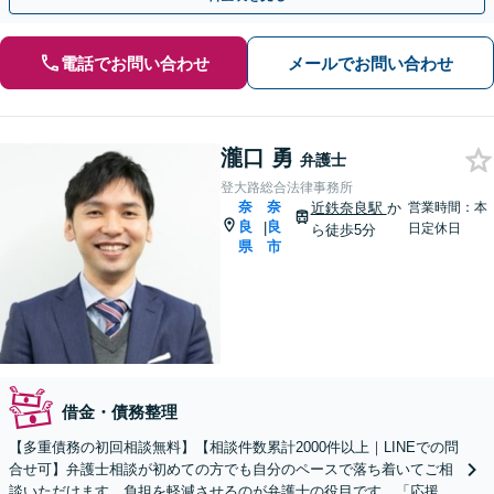
電話でお問い合わせ
メールでお問い合わせ
瀧口 勇
弁護士
登大路総合法律事務所
奈
奈
近鉄奈良駅
か
営業時間：本
良
良
|
日定休日
ら徒歩5分
県
市
借金・債務整理
【多重債務の初回相談無料】【相談件数累計2000件以上｜LINEでの問
合せ可】弁護士相談が初めての方でも自分のペースで落ち着いてご相
談いただけます。負担を軽減させるのが弁護士の役目です。「応援」