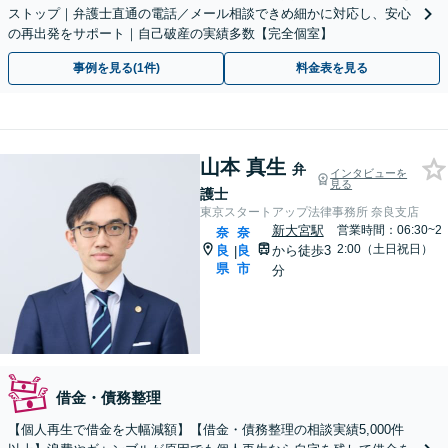
ストップ｜弁護士直通の電話／メール相談できめ細かに対応し、安心
の再出発をサポート｜自己破産の実績多数【完全個室】
事例を見る(1件)
料金表を見る
山本 真生
弁
インタビューを
見る
護士
東京スタートアップ法律事務所 奈良支店
新大宮駅
営業時間：06:30~2
奈
奈
2:00（土日祝日）
良
良
から徒歩3
|
県
市
分
借金・債務整理
【個人再生で借金を大幅減額】【借金・債務整理の相談実績5,000件