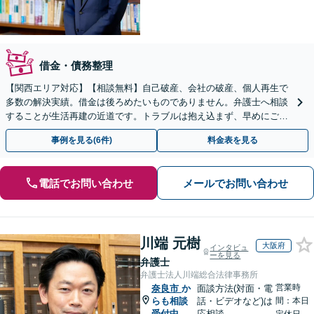
借金・債務整理
【関西エリア対応】【相談無料】自己破産、会社の破産、個人再生で
多数の解決実績。借金は後ろめたいものでありません。弁護士へ相談
することが生活再建の近道です。トラブルは抱え込まず、早めにご相
談を。
事例を見る(6件)
料金表を見る
電話でお問い合わせ
メールでお問い合わせ
川端 元樹
大阪府
インタビュ
ーを見る
弁護士
弁護士法人川端総合法律事務所
営業時
奈良市
か
面談方法(対面・電
らも相談
話・ビデオなど)は
間：本日
受付中
応相談