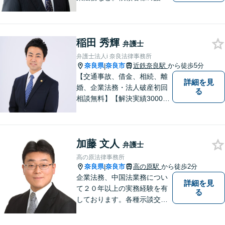
親身になって聞き、最善の方
向性を示す弁護士でありたい
と思っています。「こんなこ
稲田 秀輝
と聞いても良いのかな」など
弁護士
と思わず、ぜひ一度ご相談く
弁護士法人i 奈良法律事務所
ださい。【お子様連れ相談
奈良県
奈良市
近鉄奈良駅
から徒歩5分
|
可】
【交通事故、借金、相続、離
詳細を見
婚、企業法務・法人破産初回
る
相談無料】【解決実績3000件
超】 交通事故・借金（債務整
理）・離婚・相続・労働問
題・不動産トラブル・企業法
加藤 文人
務のお悩みは【弁護士法人ｉ
弁護士
（アイ）奈良法律事務所】に
高の原法律事務所
おまかせください！
奈良県
奈良市
高の原駅
から徒歩2分
|
企業法務、中国法業務につい
詳細を見
て２０年以上の実務経験を有
る
しております。各種示談交
渉、契約案件、海外取引等で
お悩みの場合は、お気軽にご