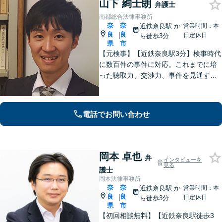
山下 絢士朗
弁護士
南都総合法律事務所
奈
奈
近鉄奈良駅
か
営業時間：本
良
良
|
日定休日
ら徒歩3分
県
市
【元検事】【近鉄奈良駅3分】検事時代
に数百件の事件に対応。これまでに培
った聴取力、交渉力、事件を見通す分
析力で、依頼者の方が最善の選択をす
る手助けをいたします。経験の全てを
注ぎ、地元奈良のために尽くします。
電話でお問い合わせ
【法テラス利用可】
岡本 卓也
弁
インタビューを
見る
護士
岡本法律事務所
奈
奈
近鉄奈良駅
か
営業時間：本
良
良
|
日定休日
ら徒歩3分
県
市
【初回相談無料】【近鉄奈良駅徒歩3