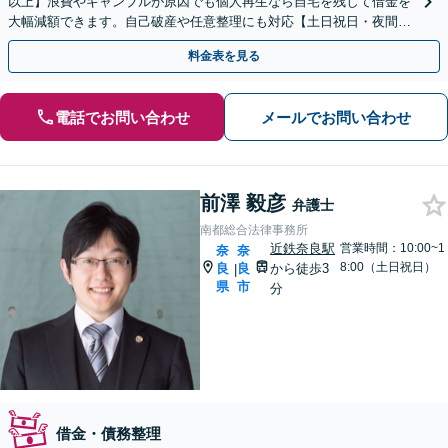
以上】浪費やギャンブルが原因でも個人再生なら自宅を残して借金を
大幅減額できます。自己破産や任意整理にも対応【土日祝日・夜間も
相談受付】【費用の分割払い可】初回相談料は0円
料金表を見る
電話でお問い合わせ
メールでお問い合わせ
前澤 毅彦
弁護士
南都総合法律事務所
近鉄奈良駅
営業時間：10:00~1
奈
奈
8:00（土日祝日）
良
良
から徒歩3
|
県
市
分
借金・債務整理