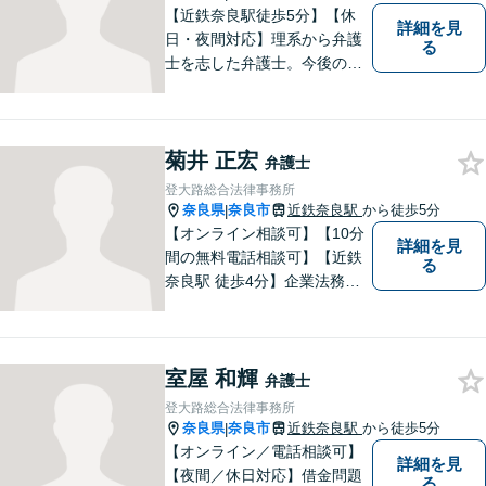
さい。
【近鉄奈良駅徒歩5分】【休
詳細を見
日・夜間対応】理系から弁護
る
士を志した弁護士。今後の生
活や人間関係など、広い視野
を持って弁護いたします。お
困りごとがあれば、お気軽に
菊井 正宏
無料相談をご利用ください。
弁護士
【Zoom相談可】
登大路総合法律事務所
奈良県
奈良市
近鉄奈良駅
から徒歩5分
|
【オンライン相談可】【10分
詳細を見
間の無料電話相談可】【近鉄
る
奈良駅 徒歩4分】企業法務／
交通事故／遺言・相続／家事
関係など幅広く対応。法律問
題の「入口」から、必要な情
室屋 和輝
報をご提供します！少しでも
弁護士
疑問をお持ちの方は、まずご
登大路総合法律事務所
相談を！
奈良県
奈良市
近鉄奈良駅
から徒歩5分
|
【オンライン／電話相談可】
詳細を見
【夜間／休日対応】借金問題
る