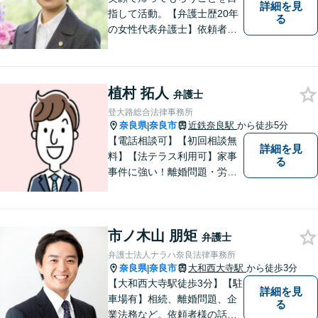
詳細を見
指して活動。【弁護士歴20年
る
の女性代表弁護士】依頼者の
納得のできる結果に向けて最
善を尽くします。【元非常勤
調停官の経験】交渉ごとなら
植村 拓人
お任せください！あなたのお
弁護士
悩み、とことんお聞きしま
登大路総合法律事務所
す。
奈良県
奈良市
近鉄奈良駅
から徒歩5分
|
【電話相談可】【初回相談無
詳細を見
料】【法テラス利用可】家事
る
事件に強い！離婚問題・労働
問題・借金トラブルなど幅広
く解決。丁寧なサポート＆親
身な姿勢を心がけて対応！相
市ノ木山 朋矩
談しやすい弁護士を目指す
弁護士
【夜間・休日面談可】【完全
弁護士法人ナラハ奈良法律事務所
個室】【近鉄奈良駅5分】
奈良県
奈良市
大和西大寺駅
から徒歩3分
|
【大和西大寺駅徒歩3分】【駐
詳細を見
車場有】相続、離婚問題、企
る
業法務など。依頼者様の話を