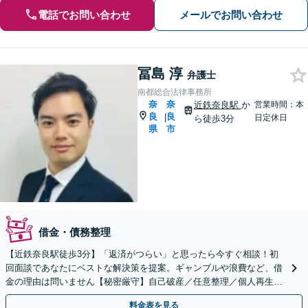
電話でお問い合わせ
メールでお問い合わせ
冨島 淳
弁護士
南都総合法律事務所
奈
奈
近鉄奈良駅
か
営業時間：本
良
良
|
日定休日
ら徒歩3分
県
市
借金・債務整理
【近鉄奈良駅徒歩3分】「返済がつらい」と思ったら今すぐ相談！初
回面談であなたにベストな解決策を提案。ギャンブルや浪費など、借
金の理由は問いません【秘密厳守】自己破産／任意整理／個人再生
「家族に知られないよう債務整理したい」という方も対応可能
料金表を見る