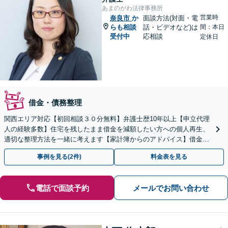
あまのがわ法律事務所
営業時
奈良市
か
面談方法(対面・電
らも相談
話・ビデオなど)は
間：本日
受付中
応相談
定休日
借金・債務整理
関西エリア対応【初回相談３０分無料】弁護士歴10年以上【申立代理
人の経験多数】住宅を残したまま借金を減額したい方への個人再生、
適切な整理方法を一緒に考えます【家計簿からのアドバイス】借金を
繰り返さない生活再建を目指しましょう。
事例を見る(2件)
料金表を見る
電話で面談予約
メールでお問い合わせ