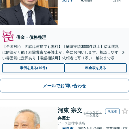
定休日
借金・債務整理
【全国対応｜面談は何度でも無料】【解決実績3000件以上】借金問題
は解決が可能！経験豊富な弁護士が丁寧にお伺いします。相談しやす
い雰囲気に定評あり【電話相談可】依頼者に寄り添い、解決まで尽
力。まずは勇気を出してご相談下さい！土日夜間対応可
事例を見る(10件)
料金表を見る
メールでお問い合わせ
河東 宗文
東京都
インタビュ
ーを見る
弁護士
アース法律事務所
営業時間：09:
奈良市
面談方法(対面・