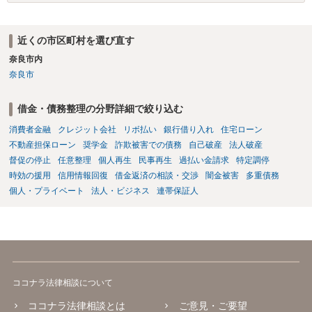
近くの市区町村を選び直す
奈良市内
奈良市
借金・債務整理の分野詳細で絞り込む
消費者金融
クレジット会社
リボ払い
銀行借り入れ
住宅ローン
不動産担保ローン
奨学金
詐欺被害での債務
自己破産
法人破産
督促の停止
任意整理
個人再生
民事再生
過払い金請求
特定調停
時効の援用
信用情報回復
借金返済の相談・交渉
闇金被害
多重債務
個人・プライベート
法人・ビジネス
連帯保証人
ココナラ法律相談について
ココナラ法律相談とは
ご意見・ご要望