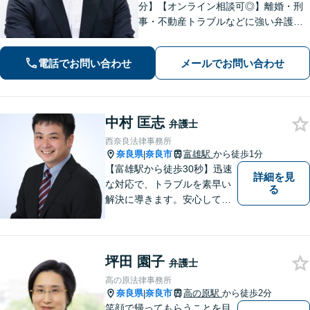
分】【オンライン相談可◎】離婚・刑
事・不動産トラブルなどに強い弁護士
です。奈良を中心にご相談、ご依頼に
対応しています。お一人で悩まれず、
電話でお問い合わせ
メールでお問い合わせ
まずはお気軽に電話いただけたらと思
います。【土日夜間面談】【出張相
談】
中村 匡志
弁護士
西奈良法律事務所
奈良県
奈良市
富雄駅
から徒歩1分
|
【富雄駅から徒歩30秒】迅速
詳細を見
な対応で、トラブルを素早い
る
解決に導きます。安心して話
せる雰囲気ですので、まずは
お気軽にご相談ください。刑
事事件・離婚/男女問題・相
坪田 園子
続・遺言・交通事故・借金・
弁護士
債務整理などはお任せくださ
高の原法律事務所
い。
奈良県
奈良市
高の原駅
から徒歩2分
|
笑顔で帰ってもらうことを目