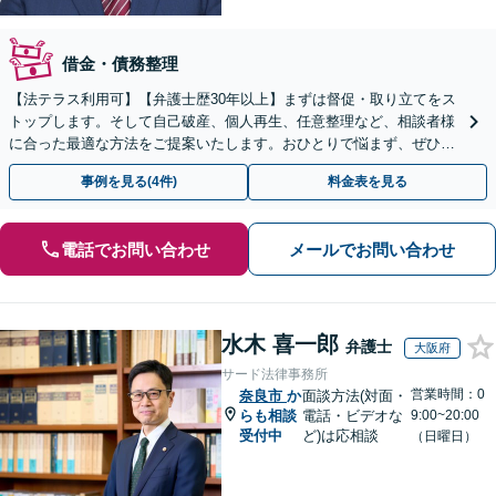
借金・債務整理
【法テラス利用可】【弁護士歴30年以上】まずは督促・取り立てをス
トップします。そして自己破産、個人再生、任意整理など、相談者様
に合った最適な方法をご提案いたします。おひとりで悩まず、ぜひご
相談ください。【法人破産も対応】
事例を見る(4件)
料金表を見る
電話でお問い合わせ
メールでお問い合わせ
水木 喜一郎
弁護士
大阪府
サード法律事務所
営業時間：0
奈良市
か
面談方法(対面・
らも相談
電話・ビデオな
9:00~20:00
受付中
ど)は応相談
（日曜日）