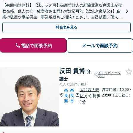
【初回相談無料】【法テラス可】破産管財人の経験豊富な弁護士が複
数在籍、個人の方・経営者さま問わず対応可能【近鉄奈良駅3分】企
業の破産や事業再生、事業承継もご相談ください。自己破産／個人再
生／任意整理の解決実績が豊富【完全個室】
料金表を見る
電話で面談予約
メールで面談予約
反田 貴博
弁
インタビューを
見る
護士
たんだ法律事務所
大和西大寺
営業時間：10:00~
奈
奈
23:00（土日祝日）
良
良
駅
から徒歩
|
県
市
1分