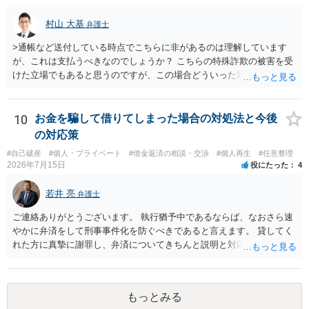
村山 大基
弁護士
>通帳など送付している時点でこちらに非があるのは理解しています
が、これは支払うべきなのでしょうか？ こちらの特殊詐欺の被害を受
けた立場でもあると思うのですが、この場合どういった対処が必要で
しょうか？ →依頼するかどうかは別にして、弁護士に相談に行った方
がいいとは思います。 そもそも、特殊詐欺関係なく旦那さんの行為
は法に触れる可能性もあります。 ＞100万を支払わず穏便に和解する
10
お金を騙して借りてしまった場合の対処法と今後
ことは可能でしょうか？ →一般的には難しいです。相談者さんも１０
の対応策
０万円の被害を受けたとして、１円も払わないで和解したいと言われ
#自己破産
#個人・プライベート
#借金返済の相談・交渉
#個人再生
#任意整理
たら、 できるだけ重い刑罰を与えて欲しい、と思われるのではない
2026年7月15日
役にたった
4
でしょうか。 ＞弁護士さんに入ってもらうことで支払額が下がること
はありますか？ そこはあり得ます、ただ、弁護士費用かけるならその
若井 亮
弁護士
分賠償に回すことも考えられるので、 兼ね合いは考えてみましょう。
ご連絡ありがとうございます。 執行猶予中であるならば、なおさら速
やかに弁済をして刑事事件化を防ぐべきであると言えます。 貸してく
れた方に真摯に謝罪し、弁済についてきちんと説明と対応を行ってい
くことに尽きるかと思います。
もっとみる