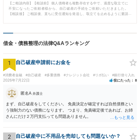
【ご相談内容】【相談前】 個人債権者も複数存在する中で、過度な取立てに
不安になったご依頼者様から、自己破産の手続をご依頼いただきました。
【相談後】 ご相談後、直ちに受任通知を発送し、取立てを止めるように要請
しました。 その後、自己破産の申立てを行い、裁判所が免責を認め、免責さ
れることとなりました。 【先生のコメント】 自己破産手続にはマイナスのイ
メージが伴いますが、自己破産手続により、生活の再構築を図るメリットを
享受できる可能性があります。 債務額が多額に及んでおり、任意整理によっ
ては生活の立て直しが難しいような場合には、自己破産手続も検討すること
借金・債務整理の法律Q&Aランキング
が重要です。 当事務所では、自己破産手続のご相談もお受けしておりますの
で、お気軽にご相談いただけますと幸いです。
1
自己破産申請前にお金を
#消費者金融
#自己破産
#多重債務
#クレジット会社
#リボ払い
#銀行借り入れ
2026年7月22日
役にたった
8
匿名A
弁護士
まず、自己破産をしてください。 免責決定が確定すれば自然債務とい
う強制力のない債務になります。 つまり、免責確定後であれば、お姉
さんにだけ２万円支払っても問題ありません。
2
自己破産中に不用品を売却しても問題ないか？