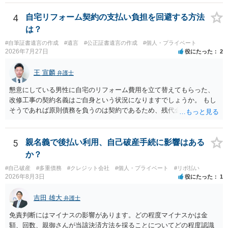
4
自宅リフォーム契約の支払い負担を回避する方法
は？
#自筆証書遺言の作成
#遺言
#公正証書遺言の作成
#個人・プライベート
2026年7月27日
役にたった
2
王 宣麟
弁護士
懇意にしている男性に自宅のリフォーム費用を立て替えてもらった、
改修工事の契約名義はご自身という状況になりますでしょうか。 もし
そうであれば原則債務を負うのは契約であるため、残代金を捻出して
もらうよう約束した男性に支払いをお願いするしかないように思われ
ます。 入籍した場合でも、原則契約者が単独で全ての債務を負うこと
には変わりがありません。 なかなか対応に難しい案件であり、公開の
5
親名義で後払い利用、自己破産手続に影響はある
場でアドバイスを行うのも限界があるように思われますので、資料等
か？
を持参のうえ個別に弁護士に相談されることをお勧めします。
#自己破産
#多重債務
#クレジット会社
#個人・プライベート
#リボ払い
2026年8月3日
役にたった
1
吉田 雄大
弁護士
免責判断にはマイナスの影響があります。どの程度マイナスかは金
額、回数、親御さんが当該決済方法を採ることについてどの程度認識