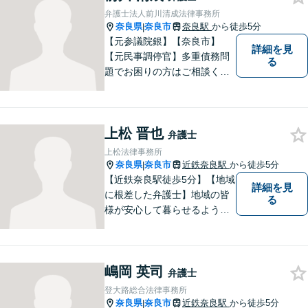
弁護士法人前川清成法律事務所
奈良県
奈良市
奈良駅
から徒歩5分
|
【元参議院銀】【奈良市】
詳細を見
【元民事調停官】多重債務問
る
題でお困りの方はご相談くだ
さい。その他、一般民事事件
も対応しております。奈良市
大宮町でお困りの方がいまし
上松 晋也
たら、一度ご相談ください。
弁護士
上松法律事務所
奈良県
奈良市
近鉄奈良駅
から徒歩5分
|
【近鉄奈良駅徒歩5分】【地域
詳細を見
に根差した弁護士】地域の皆
る
様が安心して暮らせるように
力を尽くします。離婚問題／
相続問題／労働問題／不動産
問題／刑事事件など、幅広く
嶋岡 英司
対応します。【夜間／休日対
弁護士
応可】法律トラブルでお悩み
登大路総合法律事務所
の方は、お気軽にご相談くだ
奈良県
奈良市
近鉄奈良駅
から徒歩5分
|