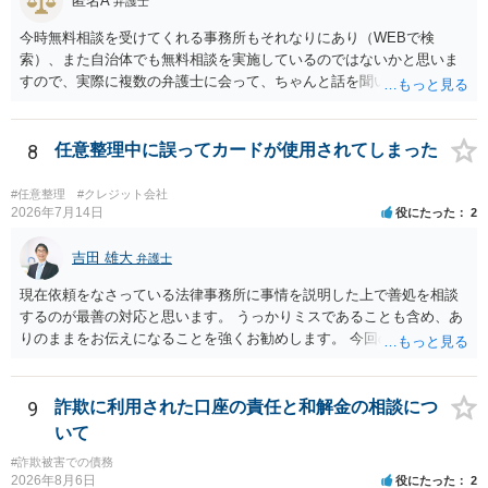
匿名A
弁護士
処分申請、不退去罪が成立すれば警察に通報などの対応が考えられま
す。ご参考にしてください。
今時無料相談を受けてくれる事務所もそれなりにあり（WEBで検
索）、また自治体でも無料相談を実施しているのではないかと思いま
すので、実際に複数の弁護士に会って、ちゃんと話を聞いてくれる
方、高圧的ではない方に相談した方が良いでしょう。その弁護士の方
はそもそも事案を把握できていないようですので、御相談の案件につ
いては弁護士として能力不足なのかもしれません。相手にしない方が
8
任意整理中に誤ってカードが使用されてしまった
良いと思います。ただ、仮想通貨詐欺の被害回復は現実的には難しい
かもしれません。
#任意整理
#クレジット会社
2026年7月14日
役にたった
2
吉田 雄大
弁護士
現在依頼をなさっている法律事務所に事情を説明した上で善処を相談
するのが最善の対応と思います。 うっかりミスであることも含め、あ
りのままをお伝えになることを強くお勧めします。 今回のできごとだ
けで辞任に至るか否かは弁護士次第というほかありませんが、説明は
早ければ早いほどいいのは間違いありません。 ご健闘をお祈りいたし
ます。
9
詐欺に利用された口座の責任と和解金の相談につ
いて
#詐欺被害での債務
2026年8月6日
役にたった
2