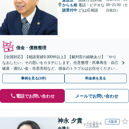
からも相
電話・ビデオな
00~21:00（土
談受付中
ど)は応相談
日祝日）
借金・債務整理
【全国対応】【相談実績9,000件以上】【裁判官の経験あり】「やり
なおしたい」その思いをカタチにします。任意整理・民事再生・自己
破産・過払い金・任意売却など、借金のトラブルはお任せください。
【初回相談無料】【全国対応可能】
事例を見る(3件)
料金表を見る
電話でお問い合わせ
メールでお問い合わせ
神永 夕貴
大阪府
インタビュ
ーを見る
弁護士