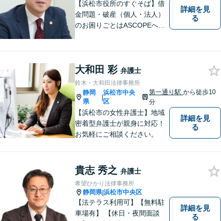
【浜松市役所のすぐそば】借
詳細を見
金問題・破産（個人・法人）
る
のお困りごとはASCOPEへご
相談ください。依頼者さまが
「相談してよかった」と思え
る弁護士を目指します。Zoo
大和田 彩
m・電話相談にも対応してお
弁護士
ります。【近隣駐車場あり】
鈴木・大和田法律事務所
【 完全個室で相談可能】
第一通り駅
から徒歩10
静岡
浜松市中央
|
県
区
分
【浜松市の女性弁護士】地域
詳細を見
密着型弁護士が親身に対応！
る
お気軽にご相談ください。
貴志 秀之
弁護士
希望ひかり法律事務所
静岡県
浜松市中央区
|
【法テラス利用可】【無料駐
詳細を見
車場有】 【休日・夜間面談
る