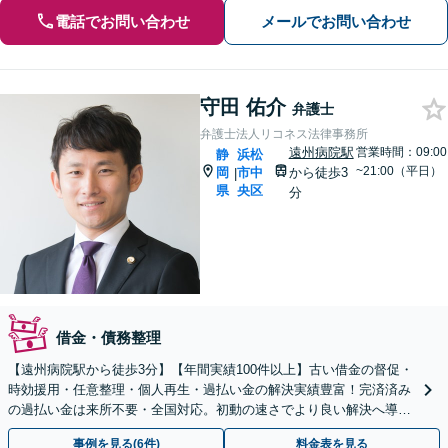
電話でお問い合わせ
メールでお問い合わせ
守田 佑介
弁護士
弁護士法人リコネス法律事務所
遠州病院駅
営業時間：09:00
静
浜松
~21:00（平日）
岡
市中
から徒歩3
|
県
央区
分
借金・債務整理
【遠州病院駅から徒歩3分】【年間実績100件以上】古い借金の督促・
時効援用・任意整理・個人再生・過払い金の解決実績豊富！完済済み
の過払い金は来所不要・全国対応。初動の速さでより良い解決へ導き
ます。【初回相談無料】【お電話・オンライン相談可】
事例を見る(6件)
料金表を見る