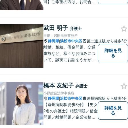
可】ご希望の方は、お問合せ
時にご相談ください。 ◆個人
の負債整理は、初回1時間相談
料無料◆
武田 明子
弁護士
田畑・岩田法律事務所
静岡県
浜松市中央区
第一通り駅
から徒歩3分
|
離婚、相続、借金問題、交通
詳細を見
事故など、様々なお悩みにつ
る
いて、誠実にお話をうかが
い、丁寧かつ迅速な問題解決
を目指します。まずはお気軽
にご相談下さい。
橋本 友紀子
弁護士
小原総合法律事務所
静岡県
浜松市中央区
遠州病院駅
から徒歩4分
|
【遠州病院駅徒歩3分】【男女
詳細を見
2名の弁護士】相続問題／借金
る
問題／離婚問題／企業法務な
ど、幅広く対応。お困りの方