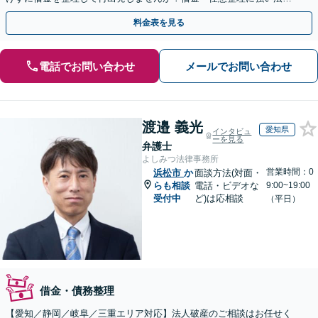
事務所【実績5,000件以上】【財産を残して借金整理】
料金表を見る
電話でお問い合わせ
メールでお問い合わせ
渡邉 義光
愛知県
インタビュ
ーを見る
弁護士
よしみつ法律事務所
営業時間：0
浜松市
か
面談方法(対面・
らも相談
電話・ビデオな
9:00~19:00
受付中
ど)は応相談
（平日）
借金・債務整理
【愛知／静岡／岐阜／三重エリア対応】法人破産のご相談はお任せく