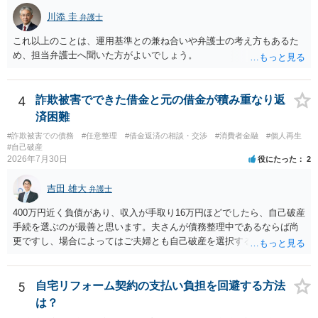
川添 圭
弁護士
これ以上のことは、運用基準との兼ね合いや弁護士の考え方もあるた
め、担当弁護士へ聞いた方がよいでしょう。
4
詐欺被害でできた借金と元の借金が積み重なり返
済困難
#詐欺被害での債務
#任意整理
#借金返済の相談・交渉
#消費者金融
#個人再生
#自己破産
2026年7月30日
役にたった
2
吉田 雄大
弁護士
400万円近く負債があり、収入が手取り16万円ほどでしたら、自己破産
手続を選ぶのが最善と思います。夫さんが債務整理中であるならば尚
更ですし、場合によってはご夫婦とも自己破産を選択する方法もある
と思います。
5
自宅リフォーム契約の支払い負担を回避する方法
は？