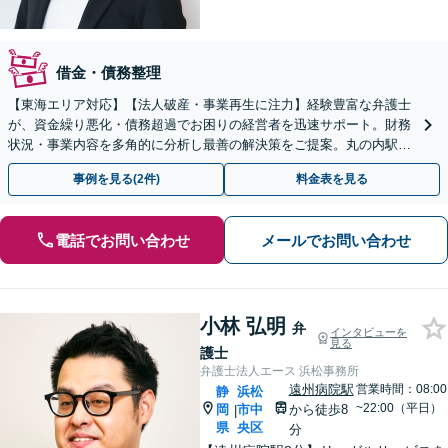
借金・債務整理
【東海エリア対応】【法人破産・事業再生に注力】経験豊富な弁護士
が、資金繰り悪化・債務超過でお困りの経営者を迅速サポート。財務
状況・事業内容を多角的に分析し最善の解決策をご提案。丸の内駅1
分/休日夜間相談可/WEB面談対応
事例を見る(2件)
料金表を見る
電話でお問い合わせ
メールでお問い合わせ
小林 弘明
弁
インタビューを
見る
護士
弁護士法人エース 浜松事務所
遠州病院駅
営業時間：08:00
静
浜松
~22:00（平日）
岡
市中
から徒歩8
|
県
央区
分