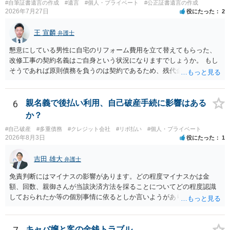
#自筆証書遺言の作成
#遺言
#個人・プライベート
#公正証書遺言の作成
2026年7月27日
役にたった
2
王 宣麟
弁護士
懇意にしている男性に自宅のリフォーム費用を立て替えてもらった、
改修工事の契約名義はご自身という状況になりますでしょうか。 もし
そうであれば原則債務を負うのは契約であるため、残代金を捻出して
もらうよう約束した男性に支払いをお願いするしかないように思われ
ます。 入籍した場合でも、原則契約者が単独で全ての債務を負うこと
には変わりがありません。 なかなか対応に難しい案件であり、公開の
6
親名義で後払い利用、自己破産手続に影響はある
場でアドバイスを行うのも限界があるように思われますので、資料等
か？
を持参のうえ個別に弁護士に相談されることをお勧めします。
#自己破産
#多重債務
#クレジット会社
#リボ払い
#個人・プライベート
2026年8月3日
役にたった
1
吉田 雄大
弁護士
免責判断にはマイナスの影響があります。どの程度マイナスかは金
額、回数、親御さんが当該決済方法を採ることについてどの程度認識
しておられたか等の個別事情に依るとしか言いようがありません。 と
もあれ、依頼しておられる弁護士さんに直ちに具体的状況をお伝えに
なって相談し、善後策を考えることをお勧めします。
キャバ嬢と客の金銭トラブル