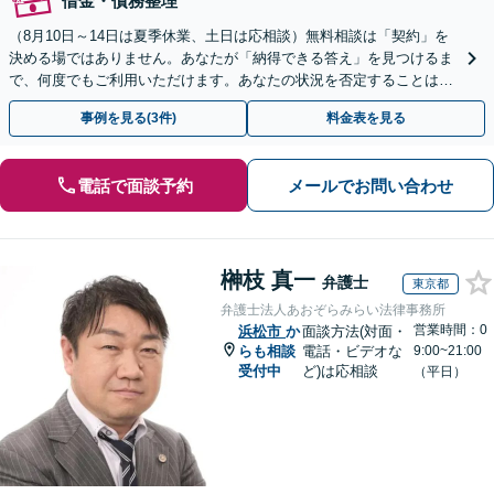
借金・債務整理
（8月10日～14日は夏季休業、土日は応相談）無料相談は「契約」を
決める場ではありません。あなたが「納得できる答え」を見つけるま
で、何度でもご利用いただけます。あなたの状況を否定することは、
決してありません。どうぞ、ご安心ください。
事例を見る(3件)
料金表を見る
電話で面談予約
メールでお問い合わせ
榊枝 真一
弁護士
東京都
弁護士法人あおぞらみらい法律事務所
営業時間：0
浜松市
か
面談方法(対面・
らも相談
電話・ビデオな
9:00~21:00
受付中
ど)は応相談
（平日）