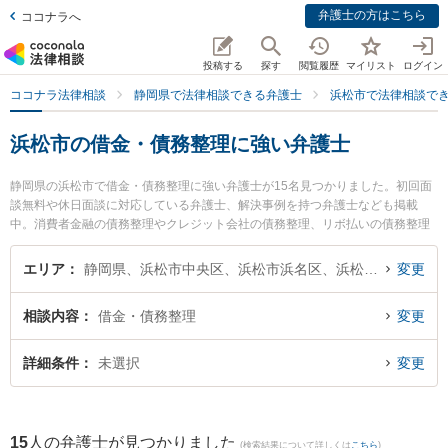
弁護士の方はこちら
ココナラへ
投稿する
探す
閲覧履歴
マイリスト
ログイン
ココナラ法律相談
静岡県で法律相談できる弁護士
浜松市で法律相談で
浜松市の借金・債務整理に強い弁護士
静岡県の浜松市で借金・債務整理に強い弁護士が15名見つかりました。初回面
談無料や休日面談に対応している弁護士、解決事例を持つ弁護士なども掲載
中。消費者金融の債務整理やクレジット会社の債務整理、リボ払いの債務整理
等の細かな分野での絞り込み検索もでき便利です。特にJPS総合法律事務所 浜
松オフィスの津木 陽一郎弁護士や弁護士法人リコネス法律事務所の守田 佑介弁
エリア
静岡県、浜松市中央区、浜松市浜名区、浜松市天竜区
変更
護士、東京スタートアップ法律事務所 浜松支店の社本 恭輔弁護士のプロフィー
ル情報や弁護士費用、強みなどが注目されています。『浜松市で土日や夜間に
相談内容
借金・債務整理
変更
発生した借金・債務整理のトラブルを今すぐに弁護士に相談したい』『借金・
債務整理のトラブル解決の実績豊富な近くの弁護士を検索したい』『初回相談
無料で借金・債務整理を法律相談できる浜松市内の弁護士に相談予約したい』
詳細条件
未選択
変更
などでお困りの相談者さんにおすすめです。
15
人の弁護士が見つかりました
(検索結果について詳しくは
こちら
)