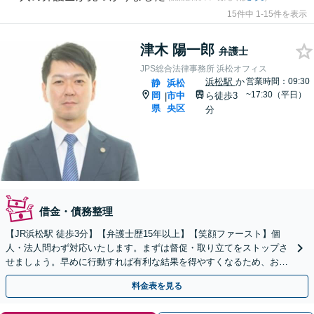
15件中 1-15件を表示
津木 陽一郎
弁護士
JPS総合法律事務所 浜松オフィス
浜松駅
か
営業時間：09:30
静
浜松
~17:30（平日）
岡
市中
ら徒歩3
|
県
央区
分
借金・債務整理
【JR浜松駅 徒歩3分】【弁護士歴15年以上】【笑顔ファースト】個
人・法人問わず対応いたします。まずは督促・取り立てをストップさ
せましょう。早めに行動すれば有利な結果を得やすくなるため、お悩
みの際はすぐに弁護士にご相談ください。
料金表を見る