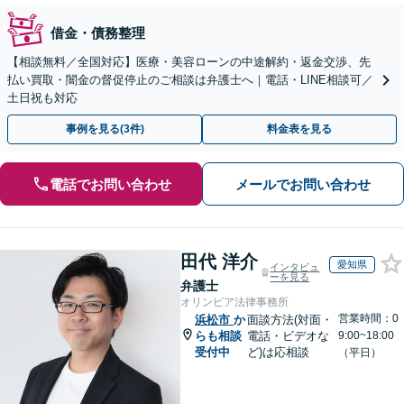
借金・債務整理
【相談無料／全国対応】医療・美容ローンの中途解約・返金交渉、先
払い買取・闇金の督促停止のご相談は弁護士へ｜電話・LINE相談可／
土日祝も対応
事例を見る(3件)
料金表を見る
電話でお問い合わせ
メールでお問い合わせ
田代 洋介
愛知県
インタビュ
ーを見る
弁護士
オリンピア法律事務所
営業時間：0
浜松市
か
面談方法(対面・
らも相談
電話・ビデオな
9:00~18:00
受付中
ど)は応相談
（平日）