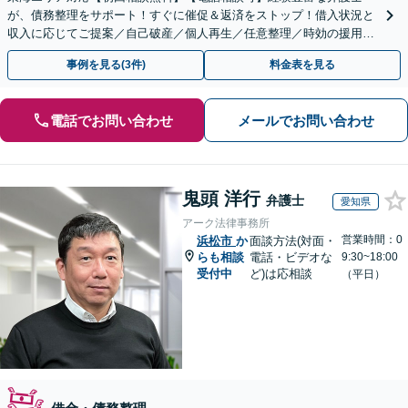
が、債務整理をサポート！すぐに催促＆返済をストップ！借入状況と
収入に応じてご提案／自己破産／個人再生／任意整理／時効の援用に
関するご相談も可能【完全個室】【メール予約可】
事例を見る(3件)
料金表を見る
電話でお問い合わせ
メールでお問い合わせ
鬼頭 洋行
弁護士
愛知県
アーク法律事務所
営業時間：0
浜松市
か
面談方法(対面・
らも相談
電話・ビデオな
9:30~18:00
受付中
ど)は応相談
（平日）