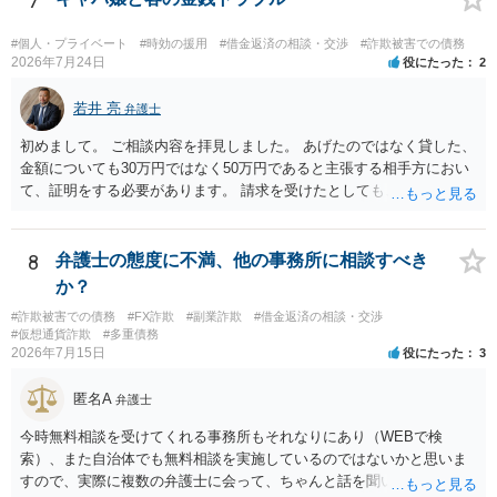
7
#個人・プライベート
#時効の援用
#借金返済の相談・交渉
#詐欺被害での債務
2026年7月24日
役にたった
2
若井 亮
弁護士
初めまして。 ご相談内容を拝見しました。 あげたのではなく貸した、
金額についても30万円ではなく50万円であると主張する相手方におい
て、証明をする必要があります。 請求を受けたとしても、もらったも
のであることを伝え、貸したというのであれば証拠を出すよう申し入
れることになるでしょう。 請求があるまでは、こちらからアクション
を起こす必要はないかと思います。
8
弁護士の態度に不満、他の事務所に相談すべき
か？
#詐欺被害での債務
#FX詐欺
#副業詐欺
#借金返済の相談・交渉
#仮想通貨詐欺
#多重債務
2026年7月15日
役にたった
3
匿名A
弁護士
今時無料相談を受けてくれる事務所もそれなりにあり（WEBで検
索）、また自治体でも無料相談を実施しているのではないかと思いま
すので、実際に複数の弁護士に会って、ちゃんと話を聞いてくれる