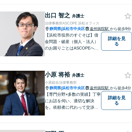
はお気軽にご相談ください。
出口 智之
弁護士
法律事務所ASCOPE 浜松オフィス
静岡県
浜松市中央区
遠州病院駅
から徒歩9分
|
【浜松市役所のすぐそば】借
詳細を見
金問題・破産（個人・法人）
る
のお困りごとはASCOPEへご
相談ください。不安に寄り添
い、抱えている問題の解決に
向けて真摯に努めてまいりま
小原 将裕
す。Zoom、電話相談も可能で
弁護士
す。【近隣駐車場あり】【 完
小原総合法律事務所
全個室で相談可】
静岡県
浜松市中央区
遠州病院駅
から徒歩4分
|
【専門分野×多数の実績】丁寧
詳細を見
にお話を伺い、適切な解決
る
を。依頼者に代わって交渉・
裁判を行います。まずはご相
談だけでも結構です。お気軽
にご相談下さい。【男女2名の