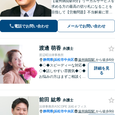
【遠州病院駅8分】リーガルサービスを
求める方の最高の切り札になることを
目指して【労働問題】不当解雇に苦し
む方々の心強い味方として最善の解決
を模索します【離婚問題】認知請求・
電話でお問い合わせ
メールでお問い合わせ
養育費の請求など、辛い状況を好転さ
せるためのアドバイスを心がけます
渡邊 萌香
弁護士
渡辺昭法律事務所
静岡県
浜松市中央区
遠州病院駅
から徒歩6分
|
◆◇◆スピーディーな対応◆
詳細を見
◇◆話しやすい雰囲気◆◇◆
る
お悩みの方はまずご相談くだ
さい。
前田 紘希
弁護士
法律事務所ASCOPE 浜松オフィス
静岡県
浜松市中央区
遠州病院駅
から徒歩9分
|