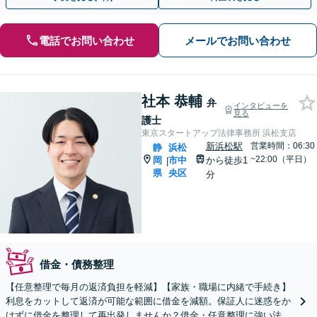
電話でお問い合わせ
メールでお問い合わせ
社本 恭輔
弁
インタビューを
見る
護士
東京スタートアップ法律事務所 浜松支店
新浜松駅
営業時間：06:30
静
浜松
~22:00（平日）
岡
市中
から徒歩1
|
県
央区
分
借金・債務整理
【任意整理で毎月の返済負担を軽減】【家族・職場に内緒で手続き】
利息をカットして返済が可能な範囲に借金を減額。保証人に迷惑をか
けずに借金を整理して再出発しませんか？借金・任意整理に強い法律