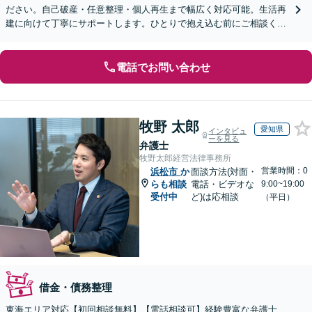
ださい。自己破産・任意整理・個人再生まで幅広く対応可能。生活再
建に向けて丁寧にサポートします。ひとりで抱え込む前にご相談くだ
さい【オンライン面談OK】【休日・夜間相談可】
電話でお問い合わせ
牧野 太郎
愛知県
インタビュ
ーを見る
弁護士
牧野太郎経営法律事務所
営業時間：0
浜松市
か
面談方法(対面・
らも相談
電話・ビデオな
9:00~19:00
受付中
ど)は応相談
（平日）
借金・債務整理
東海エリア対応【初回相談無料】【電話相談可】経験豊富な弁護士