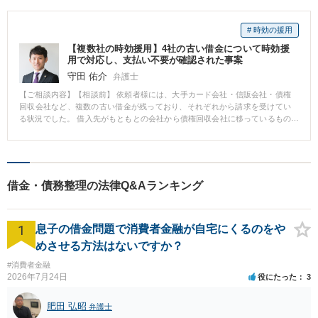
# 時効の援用
【複数社の時効援用】4社の古い借金について時効援
用で対応し、支払い不要が確認された事案
守田 佑介
弁護士
【ご相談内容】【相談前】 依頼者様には、大手カード会社・信販会社・債権
回収会社など、複数の古い借金が残っており、それぞれから請求を受けてい
る状況でした。 借入先がもともとの会社から債権回収会社に移っているもの
もあり、「身に覚えはあるが、知らない会社名から督促が来ていて、今も支
払わなければならないのか分からない」という不安が生じやすい事案でし
た。 古い借金であっても、過去に裁判を起こされていたり、途中で支払いや
支払いの約束をしていたりすると、時効援用が認められない場合がありま
す。そのため、対象の4社それぞれについて、時効援用通知を送付し、その後
借金・債務整理の法律Q&Aランキング
の処理状況を確認していく方針としました。 【相談後】 時効援用のご依頼を
いただき、当事務所から各債権者に対して時効援用通知を発送しました。 そ
の後、各社に処理状況を確認したところ、対象の4社すべてについて、時効援
1
用による処理がされたことを確認できました。 結果として、対象となった4社
息子の借金問題で消費者金融が自宅にくるのをや
の古い借金について、依頼者様が今後支払い対応を続ける必要はないことを
めさせる方法はないですか？
確認することができました。 複数社から古い借金の請求が来ている場合で
も、1社ずつ時効援用の可否と処理状況を確認していくことで、まとめて解決
#消費者金融
できることがあります。
2026年7月24日
役にたった
3
肥田 弘昭
弁護士