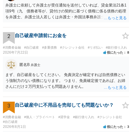
弁護士に依頼して弁護士が受任通知を送付していれば、貸金業法21条1
項9号（九 債務者等が、貸付けの契約に基づく債権に係る債務の処理
を弁護士、弁護士法人若しくは弁護士・外国法事務弁護士共同法人若
しくは司法書士若しくは司法書士法人（以下この号において「弁護士
等」という。）に委託し、又はその処理のため必要な裁判所における
民事事件に関する手続をとり、弁護士等又は裁判所から書面によりそ
2
自己破産申請前にお金を
の旨の通知があつた場合において、正当な理由がないのに、債務者等
に対し、電話をかけ、電報を送達し、若しくはファクシミリ装置を用
#消費者金融
#自己破産
#多重債務
#クレジット会社
#リボ払い
#銀行借り入れ
いて送信し、又は訪問する方法により、当該債務を弁済することを要
2026年7月22日
役にたった
8
求し、これに対し債務者等から直接要求しないよう求められたにもか
かわらず、更にこれらの方法で当該債務を弁済することを要求するこ
匿名B
弁護士
と。）に違反しています。監督官庁に行政処分を求める、裁判所に仮
まず、自己破産をしてください。 免責決定が確定すれば自然債務とい
処分申請、不退去罪が成立すれば警察に通報などの対応が考えられま
う強制力のない債務になります。 つまり、免責確定後であれば、お姉
す。ご参考にしてください。
さんにだけ２万円支払っても問題ありません。
3
自己破産中に不用品を売却しても問題ないか？
#消費者金融
#個人・プライベート
#奨学金
#銀行借り入れ
#クレジット会社
#自己破産
2026年8月1日
役にたった
3