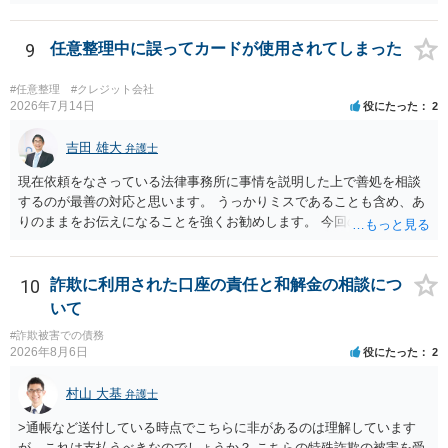
方、高圧的ではない方に相談した方が良いでしょう。その弁護士の方
はそもそも事案を把握できていないようですので、御相談の案件につ
いては弁護士として能力不足なのかもしれません。相手にしない方が
9
任意整理中に誤ってカードが使用されてしまった
良いと思います。ただ、仮想通貨詐欺の被害回復は現実的には難しい
かもしれません。
#任意整理
#クレジット会社
2026年7月14日
役にたった
2
吉田 雄大
弁護士
現在依頼をなさっている法律事務所に事情を説明した上で善処を相談
するのが最善の対応と思います。 うっかりミスであることも含め、あ
りのままをお伝えになることを強くお勧めします。 今回のできごとだ
けで辞任に至るか否かは弁護士次第というほかありませんが、説明は
早ければ早いほどいいのは間違いありません。 ご健闘をお祈りいたし
ます。
10
詐欺に利用された口座の責任と和解金の相談につ
いて
#詐欺被害での債務
2026年8月6日
役にたった
2
村山 大基
弁護士
>通帳など送付している時点でこちらに非があるのは理解しています
が、これは支払うべきなのでしょうか？ こちらの特殊詐欺の被害を受