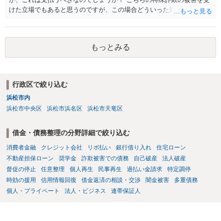
けた立場でもあると思うのですが、この場合どういった対処が必要で
しょうか？ →依頼するかどうかは別にして、弁護士に相談に行った方
がいいとは思います。 そもそも、特殊詐欺関係なく旦那さんの行為
は法に触れる可能性もあります。 ＞100万を支払わず穏便に和解する
もっとみる
ことは可能でしょうか？ →一般的には難しいです。相談者さんも１０
０万円の被害を受けたとして、１円も払わないで和解したいと言われ
たら、 できるだけ重い刑罰を与えて欲しい、と思われるのではない
でしょうか。 ＞弁護士さんに入ってもらうことで支払額が下がること
行政区で絞り込む
はありますか？ そこはあり得ます、ただ、弁護士費用かけるならその
浜松市内
分賠償に回すことも考えられるので、 兼ね合いは考えてみましょう。
浜松市中央区
浜松市浜名区
浜松市天竜区
借金・債務整理の分野詳細で絞り込む
消費者金融
クレジット会社
リボ払い
銀行借り入れ
住宅ローン
不動産担保ローン
奨学金
詐欺被害での債務
自己破産
法人破産
督促の停止
任意整理
個人再生
民事再生
過払い金請求
特定調停
時効の援用
信用情報回復
借金返済の相談・交渉
闇金被害
多重債務
個人・プライベート
法人・ビジネス
連帯保証人