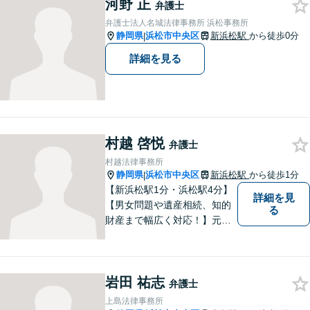
河野 正
法律事務所】
弁護士
弁護士法人名城法律事務所 浜松事務所
静岡県
浜松市中央区
新浜松駅
から徒歩0分
|
詳細を見る
村越 啓悦
弁護士
村越法律事務所
静岡県
浜松市中央区
新浜松駅
から徒歩1分
|
【新浜松駅1分・浜松駅4分】
詳細を見
【男女問題や遺産相続、知的
る
財産まで幅広く対応！】元裁
判官のキャリアを生かし 「皆
様の納得のいく裁判の進め
方」 をご提案します。依頼者
岩田 祐志
様との信頼関係を第一に、事
弁護士
件解決を推敲してまいりま
上島法律事務所