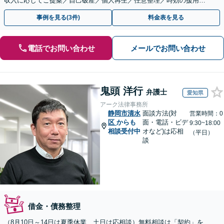
収入に応じてご提案／自己破産／個人再生／任意整理／時効の援用に
関するご相談も可能【完全個室】【メール予約可】
事例を見る(3件)
料金表を見る
電話でお問い合わせ
メールでお問い合わせ
鬼頭 洋行
弁護士
愛知県
アーク法律事務所
静岡市清水
面談方法(対
営業時間：0
区
からも
面・電話・ビデ
9:30~18:00
相談受付中
オなど)は応相
（平日）
談
借金・債務整理
（8月10日～14日は夏季休業、土日は応相談）無料相談は「契約」を