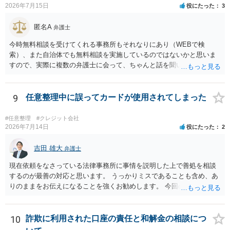
2026年7月15日
役にたった
3
匿名A
弁護士
今時無料相談を受けてくれる事務所もそれなりにあり（WEBで検
索）、また自治体でも無料相談を実施しているのではないかと思いま
すので、実際に複数の弁護士に会って、ちゃんと話を聞いてくれる
方、高圧的ではない方に相談した方が良いでしょう。その弁護士の方
はそもそも事案を把握できていないようですので、御相談の案件につ
いては弁護士として能力不足なのかもしれません。相手にしない方が
9
任意整理中に誤ってカードが使用されてしまった
良いと思います。ただ、仮想通貨詐欺の被害回復は現実的には難しい
かもしれません。
#任意整理
#クレジット会社
2026年7月14日
役にたった
2
吉田 雄大
弁護士
現在依頼をなさっている法律事務所に事情を説明した上で善処を相談
するのが最善の対応と思います。 うっかりミスであることも含め、あ
りのままをお伝えになることを強くお勧めします。 今回のできごとだ
けで辞任に至るか否かは弁護士次第というほかありませんが、説明は
早ければ早いほどいいのは間違いありません。 ご健闘をお祈りいたし
ます。
10
詐欺に利用された口座の責任と和解金の相談につ