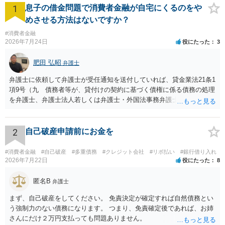
1
息子の借金問題で消費者金融が自宅にくるのをや
めさせる方法はないですか？
#消費者金融
2026年7月24日
役にたった
3
肥田 弘昭
弁護士
弁護士に依頼して弁護士が受任通知を送付していれば、貸金業法21条1
項9号（九 債務者等が、貸付けの契約に基づく債権に係る債務の処理
を弁護士、弁護士法人若しくは弁護士・外国法事務弁護士共同法人若
しくは司法書士若しくは司法書士法人（以下この号において「弁護士
等」という。）に委託し、又はその処理のため必要な裁判所における
民事事件に関する手続をとり、弁護士等又は裁判所から書面によりそ
2
自己破産申請前にお金を
の旨の通知があつた場合において、正当な理由がないのに、債務者等
に対し、電話をかけ、電報を送達し、若しくはファクシミリ装置を用
#消費者金融
#自己破産
#多重債務
#クレジット会社
#リボ払い
#銀行借り入れ
いて送信し、又は訪問する方法により、当該債務を弁済することを要
2026年7月22日
役にたった
8
求し、これに対し債務者等から直接要求しないよう求められたにもか
かわらず、更にこれらの方法で当該債務を弁済することを要求するこ
匿名B
弁護士
と。）に違反しています。監督官庁に行政処分を求める、裁判所に仮
まず、自己破産をしてください。 免責決定が確定すれば自然債務とい
処分申請、不退去罪が成立すれば警察に通報などの対応が考えられま
う強制力のない債務になります。 つまり、免責確定後であれば、お姉
す。ご参考にしてください。
さんにだけ２万円支払っても問題ありません。