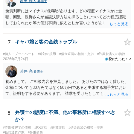
吉田 雄大
弁護士
免責判断にはマイナスの影響があります。どの程度マイナスかは金
額、回数、親御さんが当該決済方法を採ることについてどの程度認識
しておられたか等の個別事情に依るとしか言いようがありません。 と
もあれ、依頼しておられる弁護士さんに直ちに具体的状況をお伝えに
なって相談し、善後策を考えることをお勧めします。
7
キャバ嬢と客の金銭トラブル
#個人・プライベート
#時効の援用
#借金返済の相談・交渉
#詐欺被害での債務
2026年7月24日
役にたった
2
若井 亮
弁護士
初めまして。 ご相談内容を拝見しました。 あげたのではなく貸した、
金額についても30万円ではなく50万円であると主張する相手方におい
て、証明をする必要があります。 請求を受けたとしても、もらったも
のであることを伝え、貸したというのであれば証拠を出すよう申し入
れることになるでしょう。 請求があるまでは、こちらからアクション
を起こす必要はないかと思います。
8
弁護士の態度に不満、他の事務所に相談すべき
か？
#詐欺被害での債務
#FX詐欺
#副業詐欺
#借金返済の相談・交渉
#仮想通貨詐欺
#多重債務