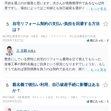
手続を選ぶのが最善と思います。夫さんが債務整理中であるならば尚
更ですし、場合によってはご夫婦とも自己破産を選択する方法もある
と思います。
5
自宅リフォーム契約の支払い負担を回避する方法
は？
#自筆証書遺言の作成
#遺言
#個人・プライベート
#公正証書遺言の作成
2026年7月27日
役にたった
2
王 宣麟
弁護士
懇意にしている男性に自宅のリフォーム費用を立て替えてもらった、
改修工事の契約名義はご自身という状況になりますでしょうか。 もし
そうであれば原則債務を負うのは契約であるため、残代金を捻出して
もらうよう約束した男性に支払いをお願いするしかないように思われ
ます。 入籍した場合でも、原則契約者が単独で全ての債務を負うこと
には変わりがありません。 なかなか対応に難しい案件であり、公開の
6
親名義で後払い利用、自己破産手続に影響はある
場でアドバイスを行うのも限界があるように思われますので、資料等
か？
を持参のうえ個別に弁護士に相談されることをお勧めします。
#自己破産
#多重債務
#クレジット会社
#リボ払い
#個人・プライベート
2026年8月3日
役にたった
1