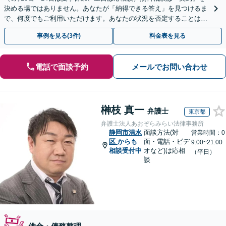
決める場ではありません。あなたが「納得できる答え」を見つけるま
で、何度でもご利用いただけます。あなたの状況を否定することは、
決してありません。どうぞ、ご安心ください。
事例を見る(3件)
料金表を見る
電話で面談予約
メールでお問い合わせ
榊枝 真一
弁護士
東京都
弁護士法人あおぞらみらい法律事務所
静岡市清水
面談方法(対
営業時間：0
区
からも
面・電話・ビデ
9:00~21:00
相談受付中
オなど)は応相
（平日）
談