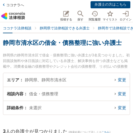
弁護士の方はこちら
ココナラへ
投稿する
探す
閲覧履歴
マイリスト
ログイン
ココナラ法律相談
静岡県で法律相談できる弁護士
静岡市で法律相談で
静岡市清水区の借金・債務整理に強い弁護士
静岡県の静岡市清水区で借金・債務整理に強い弁護士が3名見つかりました。初
回面談無料や休日面談に対応している弁護士、解決事例を持つ弁護士なども掲
載中。消費者金融の債務整理やクレジット会社の債務整理、リボ払いの債務整
理等の細かな分野での絞り込み検索もでき便利です。特にミモザ法律事務所の
北嶋 太郎弁護士や新清水法律事務所の浅井 裕貴弁護士、佐野可奈法律事務所の
エリア
静岡県、静岡市清水区
変更
佐野 可奈弁護士のプロフィール情報や弁護士費用、強みなどが注目されていま
す。『静岡市清水区で土日や夜間に発生した借金・債務整理のトラブルを今す
相談内容
借金・債務整理
変更
ぐに弁護士に相談したい』『借金・債務整理のトラブル解決の実績豊富な近く
の弁護士を検索したい』『初回相談無料で借金・債務整理を法律相談できる静
岡市清水区内の弁護士に相談予約したい』などでお困りの相談者さんにおすす
詳細条件
未選択
変更
めです。
3
人の弁護士が見つかりました
(検索結果について詳しくは
こちら
)