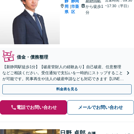
新静岡駅
営業時間：09:30
静
静岡
~17:30（平日）
岡
市葵
から徒歩1
|
県
区
分
借金・債務整理
【新静岡駅徒歩1分】【破産管財人の経験あり】自己破産、任意整理
などご相談ください。受任通知で支払いを一時的にストップすること
が可能です。民事再生や法人の破産申請なども対応できます【LINE対
応可】
料金表を見る
電話でお問い合わせ
メールでお問い合わせ
日野 卓郎
弁護