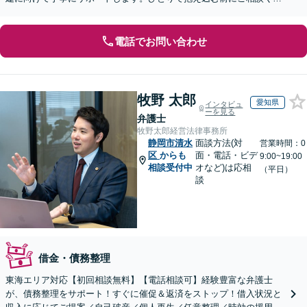
さい【オンライン面談OK】【休日・夜間相談可】
電話でお問い合わせ
牧野 太郎
愛知県
インタビュ
ーを見る
弁護士
牧野太郎経営法律事務所
静岡市清水
面談方法(対
営業時間：0
区
からも
面・電話・ビデ
9:00~19:00
相談受付中
オなど)は応相
（平日）
談
借金・債務整理
東海エリア対応【初回相談無料】【電話相談可】経験豊富な弁護士
が、債務整理をサポート！すぐに催促＆返済をストップ！借入状況と