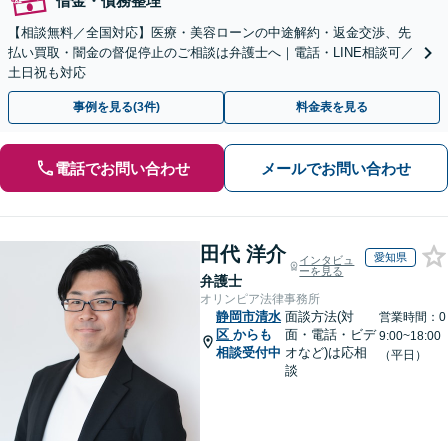
借金・債務整理
【相談無料／全国対応】医療・美容ローンの中途解約・返金交渉、先
払い買取・闇金の督促停止のご相談は弁護士へ｜電話・LINE相談可／
土日祝も対応
事例を見る(3件)
料金表を見る
電話でお問い合わせ
メールでお問い合わせ
田代 洋介
愛知県
インタビュ
ーを見る
弁護士
オリンピア法律事務所
静岡市清水
面談方法(対
営業時間：0
区
からも
面・電話・ビデ
9:00~18:00
相談受付中
オなど)は応相
（平日）
談