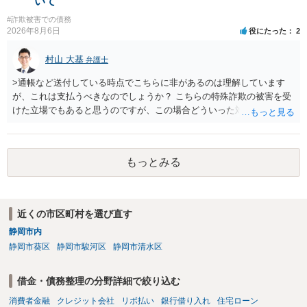
いて
#詐欺被害での債務
2026年8月6日
役にたった
2
村山 大基
弁護士
>通帳など送付している時点でこちらに非があるのは理解しています
が、これは支払うべきなのでしょうか？ こちらの特殊詐欺の被害を受
けた立場でもあると思うのですが、この場合どういった対処が必要で
しょうか？ →依頼するかどうかは別にして、弁護士に相談に行った方
がいいとは思います。 そもそも、特殊詐欺関係なく旦那さんの行為
は法に触れる可能性もあります。 ＞100万を支払わず穏便に和解する
もっとみる
ことは可能でしょうか？ →一般的には難しいです。相談者さんも１０
０万円の被害を受けたとして、１円も払わないで和解したいと言われ
たら、 できるだけ重い刑罰を与えて欲しい、と思われるのではない
でしょうか。 ＞弁護士さんに入ってもらうことで支払額が下がること
近くの市区町村を選び直す
はありますか？ そこはあり得ます、ただ、弁護士費用かけるならその
静岡市内
分賠償に回すことも考えられるので、 兼ね合いは考えてみましょう。
静岡市葵区
静岡市駿河区
静岡市清水区
借金・債務整理の分野詳細で絞り込む
消費者金融
クレジット会社
リボ払い
銀行借り入れ
住宅ローン