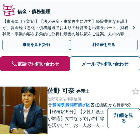
借金・債務整理
【東海エリア対応】【法人破産・事業再生に注力】経験豊富な弁護士
が、資金繰り悪化・債務超過でお困りの経営者を迅速サポート。財務
状況・事業内容を多角的に分析し最善の解決策をご提案。丸の内駅1
分/休日夜間相談可/WEB面談対応
事例を見る(2件)
料金表を見る
電話でお問い合わせ
メールでお問い合わせ
佐野 可奈
弁護士
佐野可奈法律事務所
静岡県
静岡市清水区
桜橋駅
から徒歩5分
|
【桜橋駅５分】【女性弁護士
詳細を見
が対応】女性ならではの目線
る
を活かして、お一人お一人の
ご相談に対して地道に誠実に
応え、依頼者様のお悩み解決