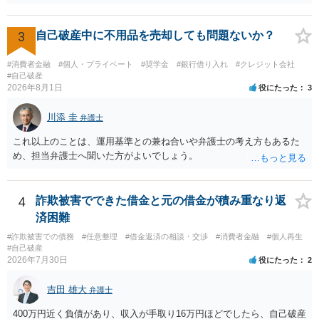
3
自己破産中に不用品を売却しても問題ないか？
#消費者金融
#個人・プライベート
#奨学金
#銀行借り入れ
#クレジット会社
#自己破産
2026年8月1日
役にたった
3
川添 圭
弁護士
これ以上のことは、運用基準との兼ね合いや弁護士の考え方もあるた
め、担当弁護士へ聞いた方がよいでしょう。
4
詐欺被害でできた借金と元の借金が積み重なり返
済困難
#詐欺被害での債務
#任意整理
#借金返済の相談・交渉
#消費者金融
#個人再生
#自己破産
2026年7月30日
役にたった
2
吉田 雄大
弁護士
400万円近く負債があり、収入が手取り16万円ほどでしたら、自己破産