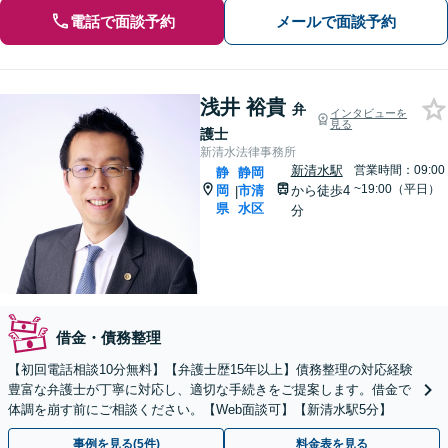
電話で面談予約
メールで面談予約
浅井 裕貴
弁
インタビューを
見る
護士
新清水法律事務所
新清水駅
営業時間：09:00
静
静岡
~19:00（平日）
岡
市清
から徒歩4
|
県
水区
分
借金・債務整理
【初回電話相談10分無料】【弁護士歴15年以上】債務整理の対応経験
豊富な弁護士が丁寧に対応し、適切な手続きをご提案します。借金で
体調を崩す前にご相談ください。【Web面談可】【新清水駅5分】
事例を見る(5件)
料金表を見る