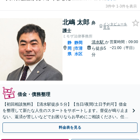
3件中 1-3件を表示
北嶋 太郎
弁
インタビューを
見る
護士
ミモザ法律事務所
清水駅
か
営業時間：09:00
静
静岡
~21:00（平日）
岡
市清
ら徒歩5
|
県
水区
分
借金・債務整理
【初回相談無料】【清水駅徒歩５分】【当日/夜間/土日予約可】借金
を整理して新たな人生のスタートをサポートします。督促が鳴り止ま
ない、返済が苦しいなどでお困りならお早めにご相談ください。任意
整理・個人再生・個人/法人破産などにより解決します。
料金表を見る