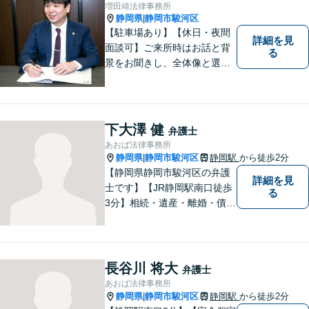
増田靖法律事務所
静岡県
静岡市駿河区
|
【駐車場あり】【休日・夜間
詳細を見
面談可】ご来所時はお話と背
る
景をお聞きし、全体像と選択
肢が見えた上で、ご本人が納
得いくようお伝えするよう努
めています。お気軽にご相談
ください。
下大澤 健
弁護士
あおば法律事務所
静岡県
静岡市駿河区
静岡駅
から徒歩2分
|
【静岡県静岡市駿河区の弁護
詳細を見
士です】【JR静岡駅南口徒歩
る
3分】相続・遺産・離婚・債務
整理・交通事故・不動産取引
などの個人に関わる問題や契
約・商取引・債権回収・事業
整理など企業に関わる問題を
長谷川 将大
弁護士
幅広く取り扱っております。
あおば法律事務所
どうぞお気軽にご相談くださ
静岡県
静岡市駿河区
静岡駅
から徒歩2分
|
い。