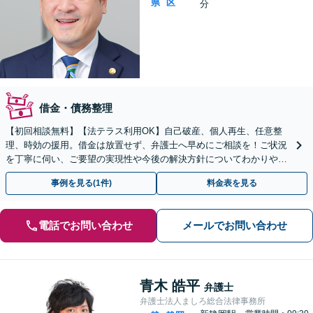
県
区
分
借金・債務整理
【初回相談無料】【法テラス利用OK】自己破産、個人再生、任意整
理、時効の援用。借金は放置せず、弁護士へ早めにご相談を！ご状況
を丁寧に伺い、ご要望の実現性や今後の解決方針についてわかりやす
く丁寧にご説明します【完全個室】
事例を見る(1件)
料金表を見る
電話でお問い合わせ
メールでお問い合わせ
青木 皓平
弁護士
弁護士法人ましろ総合法律事務所