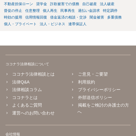
不動産担保ローン
奨学金
詐欺被害での債務
自己破産
法人破産
督促の停止
任意整理
個人再生
民事再生
過払い金請求
特定調停
時効の援用
信用情報回復
借金返済の相談・交渉
闇金被害
多重債務
個人・プライベート
法人・ビジネス
連帯保証人
ココナラ法律相談について
ココナラ法律相談とは
ご意見・ご要望
法律Q&A
利用規約
法律相談コラム
プライバシーポリシー
ココナラとは
外部送信ポリシー
よくあるご質問
掲載をご検討の弁護士の方
へ
運営へのお問い合わせ
会社情報