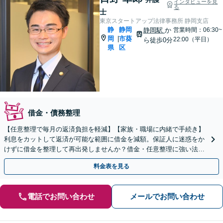
インタビューを見
る
士
東京スタートアップ法律事務所 静岡支店
静
静岡
静岡駅
か
営業時間：06:30~
岡
市葵
|
22:00（平日）
ら徒歩0分
県
区
借金・債務整理
【任意整理で毎月の返済負担を軽減】【家族・職場に内緒で手続き】
利息をカットして返済が可能な範囲に借金を減額。保証人に迷惑をか
けずに借金を整理して再出発しませんか？借金・任意整理に強い法律
事務所【実績5,000件以上】【財産を残して借金整理】
料金表を見る
電話でお問い合わせ
メールでお問い合わせ