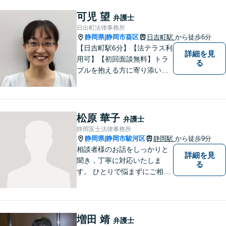
可児 望
弁護士
日出町法律事務所
静岡県
静岡市葵区
日吉町駅
から徒歩6分
|
【日吉町駅6分】【法テラス利
詳細を見
用可】【初回面談無料】トラ
る
ブルを抱える方に寄り添い、
その方に合った法的サービス
を提供します。お気軽にご相
談ください。
松原 華子
弁護士
静岡富士法律事務所
静岡県
静岡市駿河区
静岡駅
から徒歩9分
|
相談者様のお話をしっかりと
詳細を見
聞き，丁寧に対応いたしま
る
す。 ひとりで悩まずにご相談
ください。
増田 靖
弁護士