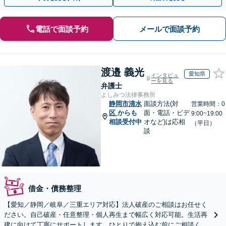
電話で面談予約
メールで面談予約
渡邉 義光
愛知県
インタビュ
ーを見る
弁護士
よしみつ法律事務所
静岡市清水
面談方法(対
営業時間：0
区
からも
面・電話・ビデ
9:00~19:00
相談受付中
オなど)は応相
（平日）
談
借金・債務整理
【愛知／静岡／岐阜／三重エリア対応】法人破産のご相談はお任せく
ださい。自己破産・任意整理・個人再生まで幅広く対応可能。生活再
建に向けて丁寧にサポートします。ひとりで抱え込む前にご相談くだ