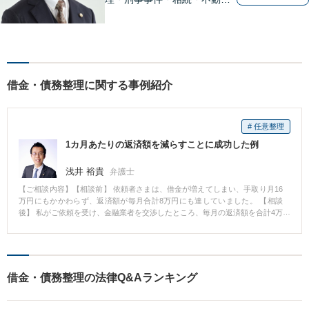
問題・交通事故等、多数の解
決実績あり。お悩みに真摯に
向き合うことを心がけていま
す。法人・個人事業主の事業
再建・債務整理の問題解決に
借金・債務整理に関する事例紹介
自信があります。
# 任意整理
1カ月あたりの返済額を減らすことに成功した例
浅井 裕貴
弁護士
【ご相談内容】【相談前】 依頼者さまは、借金が増えてしまい、手取り月16
万円にもかかわらず、返済額が毎月合計8万円にも達していました。 【相談
後】 私がご依頼を受け、金融業者を交渉したところ、毎月の返済額を合計4万
円にまで下げることができました。 【先生のコメント】 今回の例は、「任意
整理」と呼ばれるものです。弁護士が代理人に就任し、任意整理の申し出を
すると、利息の一部がカットされたうえに、返済期間を3～5年延ばしてもら
うことによって、1カ月あたりの返済額が下げてもらえることがあります。 自
己破産を避けたい方については、任意整理を検討することをお勧めいたしま
借金・債務整理の法律Q&Aランキング
す。