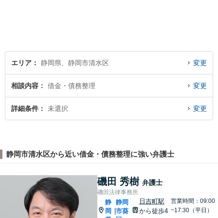
に尽力いたします。お話をじ
っくり聞かせていただきま
す。法律面・精神面の両方か
らサポートいたします。
エリア
静岡県、静岡市清水区
変更
相談内容
借金・債務整理
変更
詳細条件
未選択
変更
静岡市清水区から近い借金・債務整理に強い弁護士
磯田 秀樹
弁護士
磯田法律事務所
日吉町駅
営業時間：09:00
静
静岡
~17:30（平日）
岡
市葵
から徒歩4
|