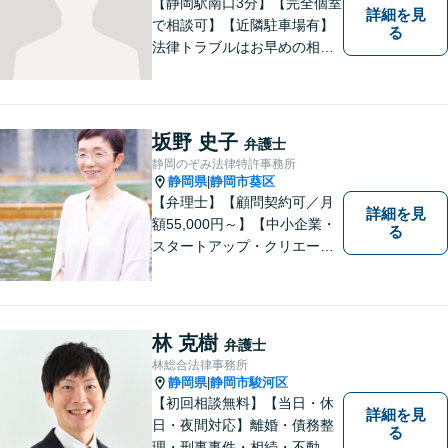
【静岡駅南口3分】【完全個室
詳細を見
で相談可】【近隣駐車場有】
る
法律トラブルはお早めの相談
が納得のいく解決への第一歩
です。ご相談にお越しくださ
った方々が、お話しやすい環
境を整えておりますのでぜひ
坂野 史子
弁護士
お気軽にご相談ください。
静岡のぞみ法律特許事務所
静岡県
静岡市葵区
|
【弁理士】【顧問契約可／月
詳細を見
額55,000円～】【中小企業・
る
スタートアップ・クリエータ
ー支援】契約書チェックや知
的財産権に関する企業法務サ
ポート。「特許、意匠、商
標、著作権、不正競争防止法
林 克樹
弁護士
の専門知識・経験豊富」「リ
林総合法律事務所
ーガルフォースの高精度契約
静岡県
静岡市駿河区
|
書チェック」
【初回相談無料】【当日・休
詳細を見
日・夜間対応】離婚・債務整
る
理・刑事事件・相続・不動産