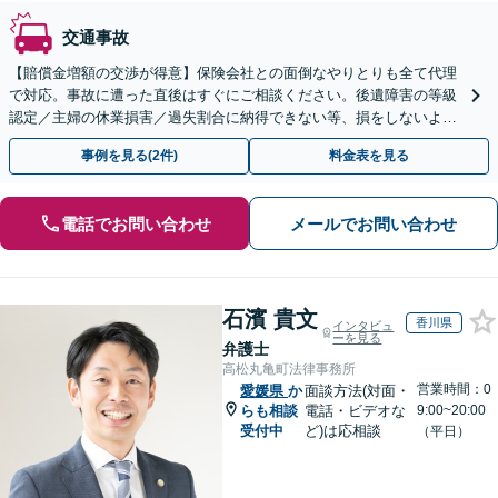
交通事故
【賠償金増額の交渉が得意】保険会社との面倒なやりとりも全て代理
で対応。事故に遭った直後はすぐにご相談ください。後遺障害の等級
認定／主婦の休業損害／過失割合に納得できない等、損をしないよう
に最後までフォローします！
事例を見る(2件)
料金表を見る
電話でお問い合わせ
メールでお問い合わせ
石濱 貴文
香川県
インタビュ
ーを見る
弁護士
高松丸亀町法律事務所
営業時間：0
愛媛県
か
面談方法(対面・
らも相談
電話・ビデオな
9:00~20:00
受付中
ど)は応相談
（平日）