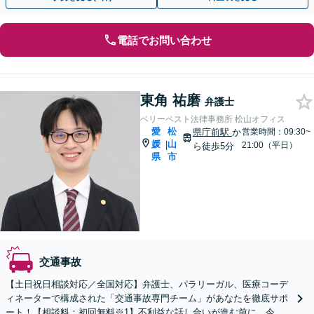
電話でお問い合わせ
東角 祐磨
弁護士
ベリーベスト法律事務所 松山オフィス
愛
松
県庁前駅
か
営業時間：09:30~
媛
山
|
21:00（平日）
ら徒歩5分
県
市
交通事故
【土日祝日相談対応／全国対応】弁護士、パラリーガル、医療コーデ
ィネーターで構成された「交通事故専門チーム」があなたを徹底サポ
ート！【相談料：初回無料※1】不利益な話し合いが進む前に、今す