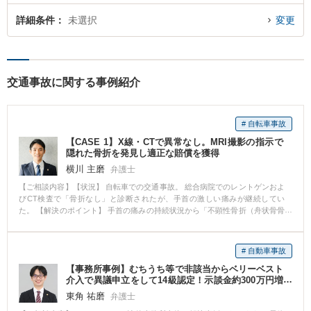
詳細条件
未選択
変更
交通事故に関する事例紹介
# 自転車事故
【CASE 1】X線・CTで異常なし。MRI撮影の指示で
隠れた骨折を発見し適正な賠償を獲得
横川 主磨
弁護士
【ご相談内容】【状況】 自転車での交通事故。 総合病院でのレントゲンおよ
びCT検査で「骨折なし」と診断されたが、手首の激しい痛みが継続してい
た。 【解決のポイント】 手首の痛みの持続状況から「不顕性骨折（舟状骨骨
折など、初期のレントゲンに写りにくい骨折）」を疑い、直ちにMRI撮影を指
示・手配しました。結果、画像から骨折の所見（骨髄浮腫等）が明確に見つ
かりました。この所見をもとに後遺障害認定を獲得し、最終的な賠償額の大
# 自動車事故
幅な増額に成功しました。 大きな病院でも、検査手法によっては見落としが
【事務所事例】むちうち等で非該当からベリーベスト
発生します。「痛むのには理由がある」という前提のもと、法的な知識だけ
介入で異議申立をして14級認定！示談金約300万円増
でなく医学的な見地から必要な検査を的確にアドバイスできたことが、状況
額！
を覆す鍵となりました。
東角 祐磨
弁護士