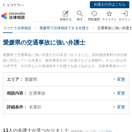
弁護士の方はこちら
ココナラへ
投稿する
探す
閲覧履歴
マイリスト
ログイン
ココナラ法律相談
愛媛県で法律相談できる弁護士
交通事故に強い弁護
愛媛県の交通事故に強い弁護士
愛媛県で交通事故に強い弁護士が13名見つかりました。初回面談無料や休日面
談に対応している弁護士、解決事例を持つ弁護士なども掲載中。さらに松山市
や伊予市、今治市などの地域条件で弁護士を絞り込めます。自動車事故やバイ
ク事故、自転車事故等の細かな分野での絞り込み検索もでき便利です。特にふ
じわら法律事務所の藤原 諭弁護士や愛媛まこと法律事務所の横川 主磨弁護士、
エリア
愛媛県
変更
ベリーベスト法律事務所 松山オフィスの東角 祐磨弁護士のプロフィール情報や
弁護士費用、強みなどが注目されています。『愛媛県で土日や夜間に発生した
相談内容
交通事故
変更
交通事故のトラブルを今すぐに弁護士に相談したい』『交通事故のトラブル解
決の実績豊富な近くの弁護士を検索したい』『初回相談無料で交通事故を法律
相談できる愛媛県内の弁護士に相談予約したい』などでお困りの相談者さんに
詳細条件
未選択
変更
おすすめです。
13
人の弁護士が見つかりました
(検索結果について詳しくは
こちら
)