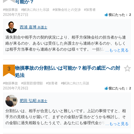
可能か？
をお勧めいたします。 ・相手方保険会社から届いている示談金額の提
#物損事故
#解決に向けた示談
#保険会社との交渉
#加害者
示書類 ・叔母様の診断名、けがの内容 ・治療開始日及び治療終了日
2026年7月27日
役にたった
2
・入院の有無、通院回数 ・現在も症状が残っているか ・叔母様ご本人
やご家族等が加入している保険に、今回の事故で利用できる弁護士費
西浦 嘉博
弁護士
用特約が付帯しているか なお、被害者は叔母様ご本人となりますの
で、弁護士が受任する場合には、叔母様ご本人の依頼意思等を確認す
過失割合や相手方の契約状況により、相手方保険会社の担当者から連
る必要があります。日本語での十分な意思疎通が難しいとのことです
絡が来るのか、あるいは受任した弁護士から連絡が来るのか、もしく
ので、そのあたりのご事情も踏まえて、依頼意思の確認方法等を検討
は相手方当事者から連絡が来るのかは様々です。 一括払いや分割払い
する必要があると思われます。
は、和解交渉の際の条件となります。 相手方が相談者さんの損害賠償
金の支払いにつき、分割払いに合意すれば、和解は可能です。 他方で
合意しなければ和解できないことになります。 今後の見通しを知る為
3
物損事故の分割払いは可能か？相手の威圧への対
に、交渉の方向性につき、最寄りの法律事務所で相談だけでもされる
処法
ことも検討ください。
#物損事故
#損害賠償増額
#加害者
#解決に向けた示談
2026年7月26日
役にたった
2
肥田 弘昭
弁護士
分割払いは、相手が合意しないと難しいです。上記の事情ですと、相
手方の見積もりが届いて、まずその金額が妥当かどうかを検討し、そ
の金額に過失相殺をしたうえで、あなたにも修理代金が発生している
のであれば、過失相殺後の相互の金額について相殺して、その残額を