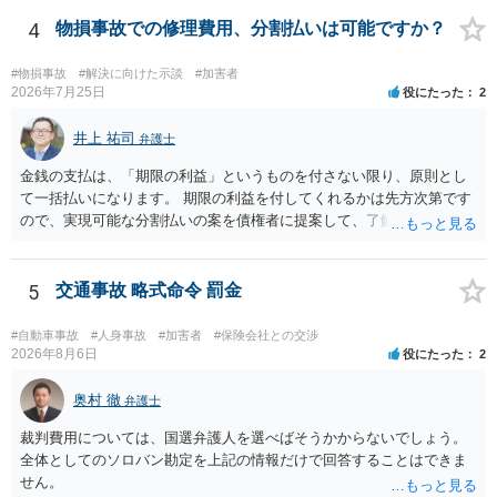
分割払いにしたいとの示談案を提案するのが良いかと思います。威圧
されるのであれば、斡旋、仲裁、民事調停を利用しては如何でしょう
4
物損事故での修理費用、分割払いは可能ですか？
か。ご参考にしてください。
#物損事故
#解決に向けた示談
#加害者
2026年7月25日
役にたった
2
井上 祐司
弁護士
金銭の支払は、「期限の利益」というものを付さない限り、原則とし
て一括払いになります。 期限の利益を付してくれるかは先方次第です
ので、実現可能な分割払いの案を債権者に提案して、了解してもらえ
れば分割払いは可能です。
5
交通事故 略式命令 罰金
#自動車事故
#人身事故
#加害者
#保険会社との交渉
2026年8月6日
役にたった
2
奥村 徹
弁護士
裁判費用については、国選弁護人を選べばそうかからないでしょう。
全体としてのソロバン勘定を上記の情報だけで回答することはできま
せん。