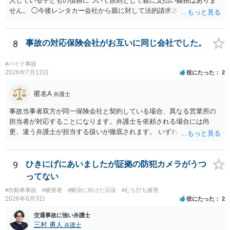
人している子どもの債務について原則として親に支払い義務はありま
せん。 ◯今後レンタカー会社から親に対して法的請求される可能性は
ありますか？ →原則として支払い義務がない以上請求される可能性は
低いでしょう。 ◯親である私は今後どう対応すべきでしょうか？ →債
権者に対してご自身は支払いを拒み、請求するのであれば本人に対し
8
事故の対応保険会社がお互いに同じ会社でした。
て請求するよう言う程度かと思います。
#バイク事故
2026年7月13日
役にたった
2
匿名A
弁護士
事故当事者双方が同一保険会社と契約している場合、異なる営業所の
担当者が対応することになります。弁護士を依頼される場合には尚
更、違う弁護士が担当する扱いが徹底されます。 いずれにしても、交
渉それ自体は別異の保険会社が動く場合と変わらず進んでいきます。
9
ひきにげにあいましたが証拠の防犯カメラがうつ
ってない
#自動車事故
#被害者
#解決に向けた示談
#むち打ち被害
2026年8月3日
役にたった
2
交通事故に強い弁護士
三村 勇人
弁護士