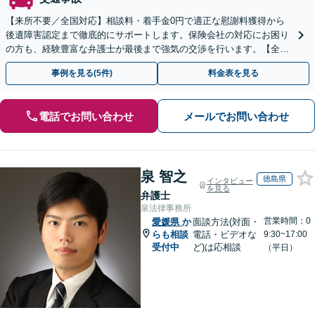
【来所不要／全国対応】相談料・着手金0円で適正な慰謝料獲得から
後遺障害認定まで徹底的にサポートします。保険会社の対応にお困り
の方も、経験豊富な弁護士が最後まで強気の交渉を行います。【全国
13拠点】お気軽にご相談ください。
事例を見る(5件)
料金表を見る
電話でお問い合わせ
メールでお問い合わせ
泉 智之
徳島県
インタビュー
を見る
弁護士
泉法律事務所
営業時間：0
愛媛県
か
面談方法(対面・
らも相談
電話・ビデオな
9:30~17:00
受付中
ど)は応相談
（平日）