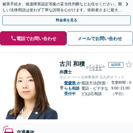
被害手続き、後遺障害認定等級の妥当性判断などお任せください。難
しい法律用語は使わず丁寧な説明を心がけます。依頼者さまに最大限
ご納得いただける解決策を提案します。【子連れ相談可】
料金表を見る
電話でお問い合わせ
メールでお問い合わせ
古川 和積
福岡県
インタビュ
ーを見る
弁護士
ネクスパート法律事務所 北九州オフィス
営業時間：0
愛媛県
か
面談方法(対面・
らも相談
電話・ビデオな
9:00~21:00
受付中
ど)は応相談
（平日）
交通事故