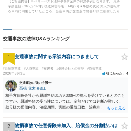
【ご相談内容】※ベリーベスト法律事務所全体の解決事例となります。 最終
示談金額・365万7023円 後遺障害等級・14級9号 ■事故の状況 知人の運転す
る車両に同乗していたところ、当該車両が交差点で出会い頭に衝突したも
の。 傷病名：頚椎捻挫、胸椎捻挫、腰椎挫傷 ■ご依頼内容 Hさんは、事故か
ら5カ月間通院したところで相手方保険会社からの治療費の支払いを打ち切ら
れ、約60万円の示談金の提示を受けたところで、相談に来られました。 ■ベ
リーベスト法律事務所の対応とその結果 Hさんは、治療費の打ち切り後も通
院を続けており、症状が残存していたことから、後遺障害の申請をしました
交通事故の法律Q&Aランキング
が自賠責保険からは非該当の認定を受けました。 その後、非該当であること
を前提に、示談交渉を行いましたが、相手方保険会社は、Hさんの納得のいく
金額を提示することはなく、交渉は合意に至りませんでした。 ベリーベスト
1
法律事務所では、示談金額を上げるためには、非該当とされた後遺障害の認
交通事故に関する示談内容につきまして
定に対して異議申立をするしかないと判断し、異議申立をすることになりま
した。その際、医師に対しては、診断書に通院状況についての追記を依頼
#自動車事故
#人身事故
#被害者
#保険会社との交渉
#物損事故
し、また、カルテを取り付けるなどしてHさんの治療状況、症状経過の立証活
2026年8月3日
役にたった
4
動を行いました。その結果、異議申立が認められ、頚部痛について14級9号の
認定を受けることができました。 14級9号の認定を受けることができたた
交通事故に強い弁護士
め、賠償額は大幅に上昇し、約365万円で示談が成立する結果となりました。
髙橋 俊太
弁護士
相手方保険会社から慰謝料約31万9,000円の提示を受けているとのこと
ですが、慰謝料額の妥当性については、金額だけでは判断が難しく、
叔母様の受傷内容、治療期間、実際の通院日数、治療終了の経緯、後
遺症の有無、相手方保険会社から提示されている示談内容の内訳等を
確認する必要があります。保険会社から提示される慰謝料額について
は、弁護士が介入することにより増額を検討できる場合がありますの
2
物損事故で任意保険未加入、賠償金の分割払いは
で、以下の資料・情報を準備した上で、弁護士に個別に相談すること