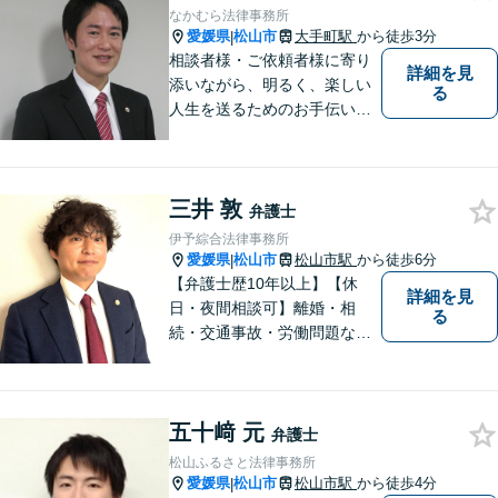
なかむら法律事務所
愛媛県
松山市
大手町駅
から徒歩3分
|
相談者様・ご依頼者様に寄り
詳細を見
添いながら、明るく、楽しい
る
人生を送るためのお手伝いを
したいと思います。お気軽に
ご相談ください。
三井 敦
弁護士
伊予綜合法律事務所
愛媛県
松山市
松山市駅
から徒歩6分
|
【弁護士歴10年以上】【休
詳細を見
日・夜間相談可】離婚・相
る
続・交通事故・労働問題など
幅広く対応。丁寧な対話と確
かな専門性で、一人ひとりに
寄り添い納得できる解決を目
五十﨑 元
指します【オンライン相談
弁護士
可】【松山市駅徒歩8分】
松山ふるさと法律事務所
愛媛県
松山市
松山市駅
から徒歩4分
|