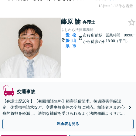
13件中 1-13件を表示
藤原 諭
弁護士
ふじわら法律事務所
愛
松
市役所前駅
営業時間：09:00~
媛
山
|
18:00（平日）
から徒歩7分
県
市
交通事故
【弁護士歴20年】【初回相談無料】損害賠償請求、後遺障害等級認
定、休業損害請求など、交通事故案件の全般に対応。相談者さまの心
身的負担を軽減し、適切な補償を受けられるよう法的側面よりサポー
トいたします【弁護士特約利用OK】【市役所前駅6分】
料金表を見る