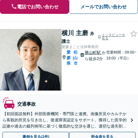
電話でお問い合わせ
メールでお問い合わせ
横川 主磨
弁
インタビューを
見る
護士
愛媛まこと法律事務所
愛
松
勝山町駅
か
営業時間：09:00~
媛
山
|
18:00（平日）
ら徒歩2分
県
市
交通事故
【初回面談無料】外部医療機関・専門医と連携。画像所見やカルテか
ら客観的所見を引き出し、後遺障害認定をサポート。獲得した医学的
証拠や過去の裁判例等に基づく徹底的な交渉を通じ、適切な過失割合
の算定等に基づく真に適正な賠償獲得を目指します。
事例を見る(2件)
料金表を見る