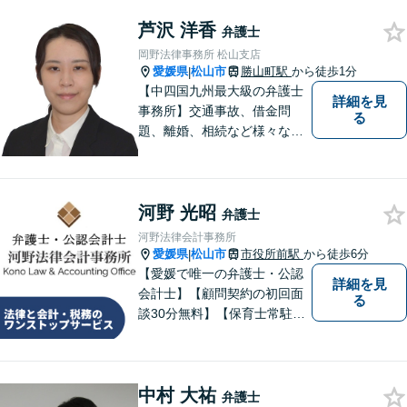
【勝山町駅3分】
芦沢 洋香
弁護士
岡野法律事務所 松山支店
愛媛県
松山市
勝山町駅
から徒歩1分
|
【中四国九州最大級の弁護士
詳細を見
事務所】交通事故、借金問
る
題、離婚、相続など様々な問
題について、「何度でも無
料」の相談を行っています！
まずはお気軽にご相談くださ
河野 光昭
い！
弁護士
河野法律会計事務所
愛媛県
松山市
市役所前駅
から徒歩6分
|
【愛媛で唯一の弁護士・公認
詳細を見
会計士】【顧問契約の初回面
る
談30分無料】【保育士常駐】
法律及び会計・税務のワンス
トップサービスを提供しま
す。まずは、お気軽にお問合
中村 大祐
せください。
弁護士