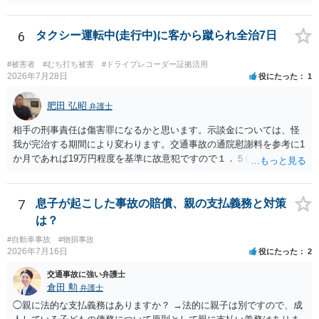
6
タクシー運転中(走行中)に客から蹴られ全治7日
#被害者
#むち打ち被害
#ドライブレコーダー証拠活用
2026年7月28日
役にたった
1
肥田 弘昭
弁護士
相手の刑事責任は傷害罪になるかと思います。示談金については、怪
我が完治する期間により変わります。交通事故の通院慰謝料を参考に1
か月であれば19万円程度を基準に故意犯ですので１．５倍か2倍程度す
る金額が相場かと思います。完治の期間が延びればその分慰謝料額も
上がるかと思います。ご参考にしてください。
7
息子が起こした事故の賠償、親の支払義務と対策
は？
#自動車事故
#物損事故
2026年7月16日
役にたった
2
交通事故に強い弁護士
倉田 勲
弁護士
◯親に法的な支払義務はありますか？ →法的に親子は別ですので、成