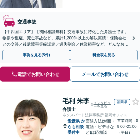
交通事故
【中四国エリア】【初回相談無料】交通事故に特化した弁護士です。
物損や重症、死亡事故など、累計1,200件以上の解決実績！保険会社
との交渉／後遺障害等級認定／過失割合／休業損害など、どんなお悩
みもご相談ください【夜間・休日面談可】【完全個室】
事例を見る(5件)
料金表を見る
電話でお問い合わせ
メールでお問い合わせ
毛利 朱李
福岡県
インタビュ
ーを見る
弁護士
ネクスパート法律事務所 福岡オフィス
営業時間：0
愛媛県
か
面談方法(対面・
らも相談
電話・ビデオな
9:00~21:00
受付中
ど)は応相談
（平日）