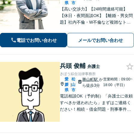
県
市
【高い交渉力】【24時間連絡可能】
【休日・夜間面談OK】【離婚・男女問
題】社内不倫・W不倫など複雑なトラ
ブルもお任せ。【労働問題】残業代請
求や退職代行もお受けします。【刑事
電話でお問い合わせ
メールでお問い合わせ
事件】刑事事件は１分１秒が勝負で
す。迅速に対応します。
兵頭 俊輔
弁護士
きぼう綜合法律事務所
愛
松
勝山町駅
か
営業時間：09:00~
媛
山
|
18:00（平日）
ら徒歩3分
県
市
電話相談OK（予約制）「弁護士に依頼
すべきか迷われたら」まずはご連絡く
ださい！相続・借金問題・刑事事件・
訴訟事件など実績多数！弁護士保険の
ご利用も可能です。個人・企業のご相
談に対応。お気軽にご連絡ください。