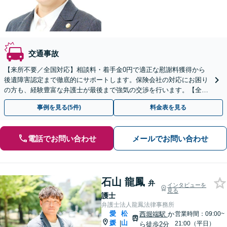
交通事故
【来所不要／全国対応】相談料・着手金0円で適正な慰謝料獲得から
後遺障害認定まで徹底的にサポートします。保険会社の対応にお困り
の方も、経験豊富な弁護士が最後まで強気の交渉を行います。【全国
13拠点】お気軽にご相談ください。
事例を見る(5件)
料金表を見る
電話でお問い合わせ
メールでお問い合わせ
石山 龍鳳
弁
インタビューを
見る
護士
弁護士法人龍鳳法律事務所
愛
松
西堀端駅
か
営業時間：09:00~
媛
山
|
21:00（平日）
ら徒歩2分