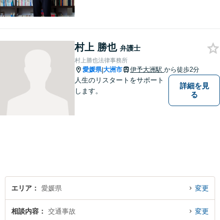
村上 勝也
弁護士
村上勝也法律事務所
愛媛県
大洲市
伊予大洲駅
から徒歩2分
|
人生のリスタートをサポート
詳細を見
します。
る
エリア
愛媛県
変更
相談内容
交通事故
変更