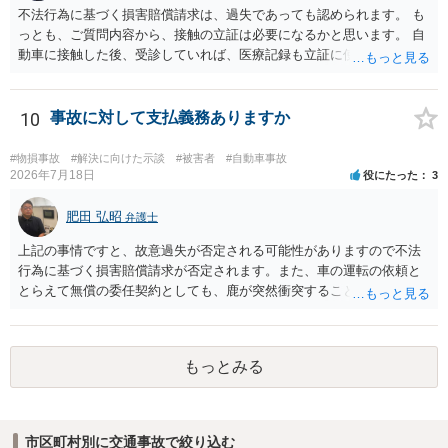
不法行為に基づく損害賠償請求は、過失であっても認められます。 も
っとも、ご質問内容から、接触の立証は必要になるかと思います。 自
動車に接触した後、受診していれば、医療記録も立証に使えるかと思
います。 いずれにせよ、多角的に検討する必要がありますので、弁護
士にご相談ください。
10
事故に対して支払義務ありますか
#物損事故
#解決に向けた示談
#被害者
#自動車事故
2026年7月18日
役にたった
3
肥田 弘昭
弁護士
上記の事情ですと、故意過失が否定される可能性がありますので不法
行為に基づく損害賠償請求が否定されます。また、車の運転の依頼と
とらえて無償の委任契約としても、鹿が突然衝突することは予見がで
きませんので善管注意義務違反は否定され債務不履行に基づく損害賠
償請求も成立しない可能性があります。以上の理由から支払義務は否
定される可能性が高いです。ご参考にしてください。
もっとみる
市区町村別に交通事故で絞り込む