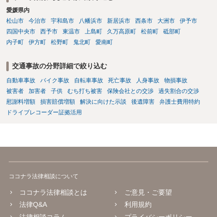
愛媛県内
松山市
今治市
宇和島市
八幡浜市
新居浜市
西条市
大洲市
伊予市
四国中央市
西予市
東温市
上島町
久万高原町
松前町
砥部町
内子町
伊方町
松野町
鬼北町
愛南町
交通事故の分野詳細で絞り込む
自動車事故
バイク事故
自転車事故
死亡事故
人身事故
物損事故
被害者
加害者
子供
むち打ち被害
保険会社との交渉
過失割合の交渉
慰謝料増額
損害賠償増額
解決に向けた示談
後遺障害
弁護士費用特約
ドライブレコーダー証拠活用
ココナラ法律相談について
ココナラ法律相談とは
ご意見・ご要望
法律Q&A
利用規約
法律相談コラム
プライバシーポリシー