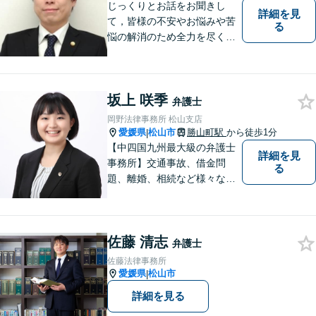
じっくりとお話をお聞きし
詳細を見
て，皆様の不安やお悩みや苦
る
悩の解消のため全力を尽くし
ます。
坂上 咲季
弁護士
岡野法律事務所 松山支店
愛媛県
松山市
勝山町駅
から徒歩1分
|
【中四国九州最大級の弁護士
詳細を見
事務所】交通事故、借金問
る
題、離婚、相続など様々な問
題について、「何度でも無
料」の相談を行っています！
まずはお気軽にご相談くださ
佐藤 清志
い！
弁護士
佐藤法律事務所
愛媛県
松山市
|
詳細を見る