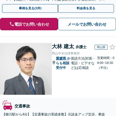
ぐ相談！
事例を見る(3件)
料金表を見る
電話でお問い合わせ
メールでお問い合わせ
大林 建太
弁護士
岡山県
岡山中央法律事務所
営業時間：0
愛媛県
か
面談方法(対面・
らも相談
電話・ビデオな
9:00~18:30
受付中
ど)は応相談
（平日）
交通事故
【柳川駅から4分】【交通事故の実績多数】示談金アップ交渉、事故