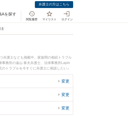
弁護士の方はこちら
&Aを探す
閲覧履歴
マイリスト
ログイン
護士
持つ弁護士なども掲載中。家族間の相続トラブル
務所の遠山 泰夫弁護士、法律事務所Lapin
言のトラブルを今すぐに弁護士に相談したい』
の弁護士に相談予約したい』などでお困りの相談
変更
変更
変更