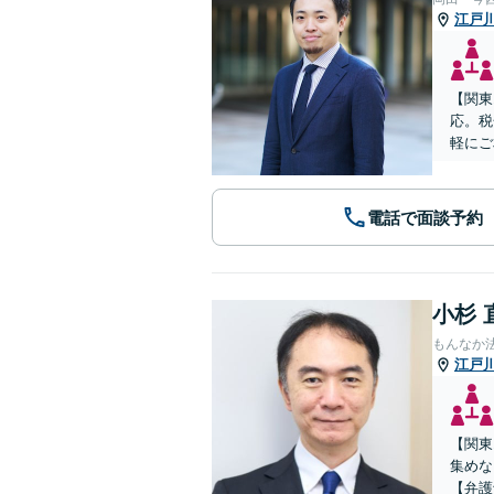
江戸
【関東
応。税
軽にご
電話で面談予約
小杉 
もんなか
江戸
【関東
集めな
【弁護