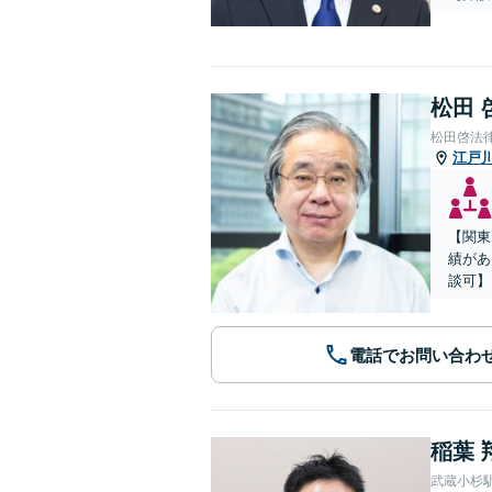
松田 
松田啓法
江戸
【関東
績があ
談可】
電話でお問い合わ
稲葉 
武蔵小杉