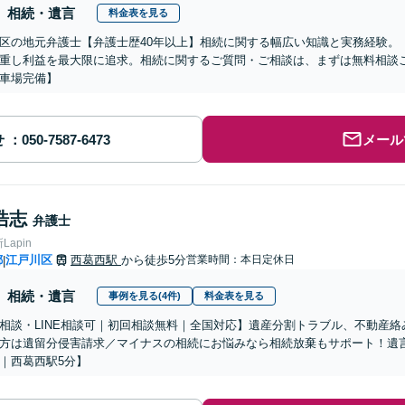
相続・遺言
料金表を見る
区の地元弁護士【弁護士歴40年以上】相続に関する幅広い知識と実務経験。
重し利益を最大限に追求。相続に関するご質問・ご相談は、まずは無料相談ご
車場完備】
せ
メール
浩志
弁護士
apin
都
江戸川区
西葛西駅
から徒歩5分
営業時間：本日定休日
|
相続・遺言
事例を見る(4件)
料金表を見る
相談・LINE相談可｜初回相談無料｜全国対応】遺産分割トラブル、不動産
方は遺留分侵害請求／マイナスの相続にお悩みなら相続放棄もサポート！遺
｜西葛西駅5分】