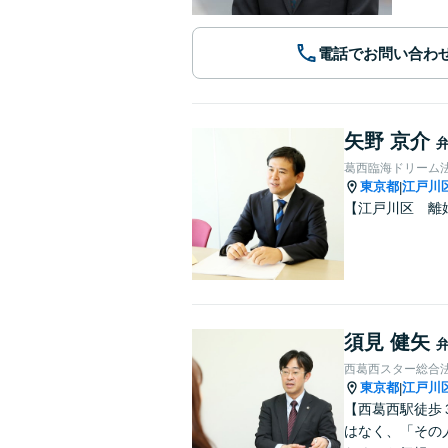
電話でお問い合わ
矢野 京介
葛西臨海ドリーム
東京都
江戸川
|
【江戸川区 離
須見 健矢
西葛西スター総合
東京都
江戸川
|
【西葛西駅徒歩
はなく、「その