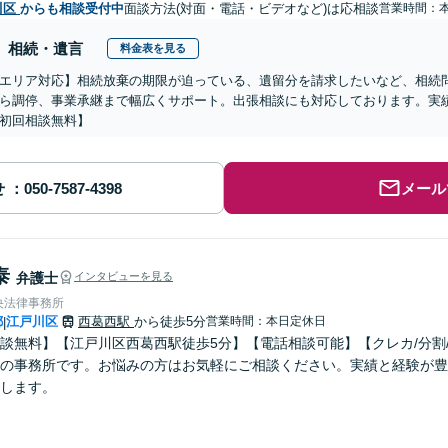
川区
からも相談受付中
面談方法(対面・電話・ビデオなど)は応相談
営業時間：
相続・遺言
料金表を見る
エリア対応】相続放棄の期限が迫っている、遺留分を請求したいなど、相続
ら調停、事業承継まで幅広くサポート。出張相談にも対応しております。実
初回相談無料】
せ
メール
泰
弁護士
インタビューを見る
央法律事務所
都
江戸川区
西葛西駅
から徒歩5分
営業時間：本日定休日
|
談無料】【江戸川区西葛西駅徒歩5分】【電話相談可能】【クレカ/分割
の事務所です。お悩みの方はお気軽にご相談ください。実績と経験が豊
します。