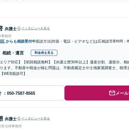
啓
弁護士
インタビューを見る
律事務所
川区
からも相談受付中
面談方法(対面・電話・ビデオなど)は応相談
営業時間：
相続・遺言
料金表を見る
エリア対応】【初回相談無料】【弁護士歴30年以上】遺産分割、遺留分、相
ります。不動産や税金が絡む問題は、不動産鑑定士や土地家屋調査士、税理
【WEB面談可】
せ
メール
翔
弁護士
インタビューを見る
駅前法律事務所