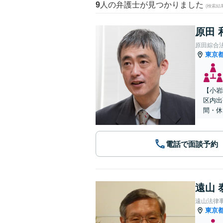
9
人の弁護士が見つかりました
(検索結
原田 
原田綜合
東京
【小岩
区内出
間・休
電話で面談予約
遠山 
遠山法律
東京