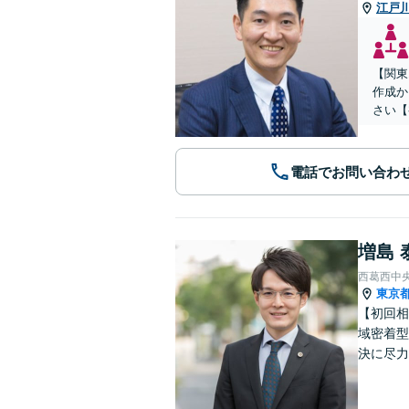
江戸
【関東
作成か
さい【
電話でお問い合わ
増島 
西葛西中
東京
【初回相
域密着型
決に尽力