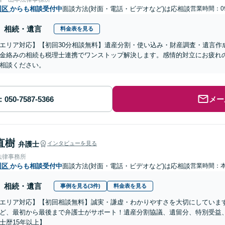
川区
からも相談受付中
面談方法(対面・電話・ビデオなど)は応相談
営業時間：09
相続・遺言
料金表を見る
エリア対応】【初回30分相談無料】遺産分割・使い込み・財産調査・遺言作
金絡みの相続も税理士連携でワンストップ解決します。感情的対立にお疲れ
相談ください。
メー
直樹
弁護士
インタビューを見る
法律事務所
川区
からも相談受付中
面談方法(対面・電話・ビデオなど)は応相談
営業時間：
相続・遺言
事例を見る(3件)
料金表を見る
エリア対応】【初回相談無料】誠実・謙虚・わかりやすさを大切にしていま
ど、最初から最後まで弁護士がサポート！遺産分割協議、遺留分、特別受益
士歴15年以上】