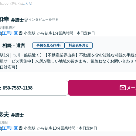
果について詳しくは
こちら
)
和幸
弁護士
インタビューを見る
法律事務所
都
江戸川区
小岩駅
から徒歩1分
営業時間：本日定休日
|
相続・遺言
事例を見る(9件)
料金表を見る
駅1分│市川・船橋近く】【不動産業界出身】不動産を含む複雑な相続の手続
張サービス実施中】来所が難しい地域の皆さまも、気兼ねなくお問い合わせ
日対応可】
メー
泰夫
弁護士
事務所
都
江戸川区
小岩駅
から徒歩10分
営業時間：本日定休日
|