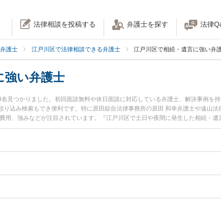
法律相談を投稿する
弁護士を探す
法律Q
弁護士
江戸川区で法律相談できる弁護士
江戸川区で相続・遺言に強い弁
に強い弁護士
9名見つかりました。初回面談無料や休日面談に対応している弁護士、解決事例を
り込み検索もでき便利です。特に原田綜合法律事務所の原田 和幸弁護士や遠山法律事
士費用、強みなどが注目されています。『江戸川区で土日や夜間に発生した相続・遺
の弁護士を検索したい』『初回相談無料で相続・遺言を法律相談できる江戸川区内