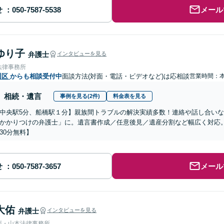
せ
メール
ゆり子
弁護士
インタビューを見る
法律事務所
川区
からも相談受付中
面談方法(対面・電話・ビデオなど)は応相談
営業時間：
相続・遺言
事例を見る(2件)
料金表を見る
中央駅5分、船橋駅１分】親族間トラブルの解決実績多数！連絡や話し合い
かかりつけの弁護士」に。遺言書作成／任意後見／遺産分割など幅広く対応
30分無料】
せ
メール
大佑
弁護士
インタビューを見る
西・山本法律事務所