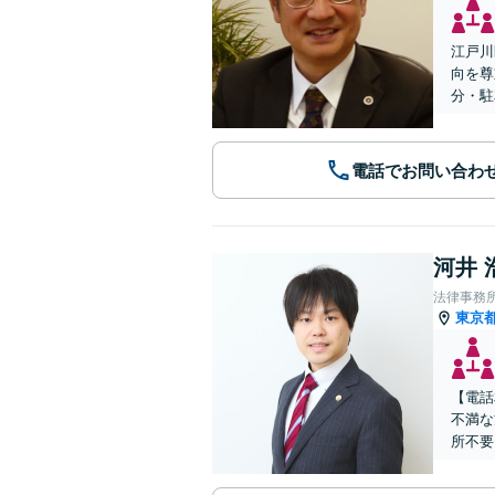
江戸川
向を尊
分・駐
電話でお問い合わ
河井 
法律事務所L
東京
【電話
不満な
所不要