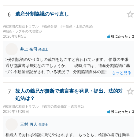
もらうよう約束した男性に支払いをお願いするしかないように思われ
ます。 入籍した場合でも、原則契約者が単独で全ての債務を負うこと
には変わりがありません。 なかなか対応に難しい案件であり、公開の
6
遺産分割協議のやり直し
場でアドバイスを行うのも限界があるように思われますので、資料等
を持参のうえ個別に弁護士に相談されることをお勧めします。
#家族間の相続トラブル
#遺産分割
#不動産・土地の相続
#相続トラブルの代理交渉
2026年8月5日
役にたった
2
井上 祐司
弁護士
>分割協議のやり直しの裁判を起こすと言われています。 伯母の主張
通り協議書は無効なのでしょうか。 現時点では、遺産分割協議に基
づく不動産登記がされている状況で、分割協議自体の無効を裁判所が
認めたわけではないので、分割協議の効力に影響はありません。 先
方の訴訟の主張及び立証次第ですが、 ・御祖母様の認知能力に関する
医師の意見書、筆跡鑑定 が提出されればその効力が否定される可能性
7
故人の義兄が無断で遺言書を発見・提出、法的対
はありますが、 ・伯母様自身が分割協議に加わっていること ・御祖母
処法は？
様の意に反する遺産分割協議を行う実益が誰にあったかの立証が困難
#家族間の相続トラブル
#遺言の真偽鑑定・遺言無効
であること からすると、実際に遺産分割協議の効力が否定される可能
2026年7月29日
役にたった
3
性はそれほど高くない（立証のハードルは非常に高い）ということが
言えると思います。
三村 勇人
弁護士
相続人であれば検認に呼び出されます。 もっとも、検認の場では簡単