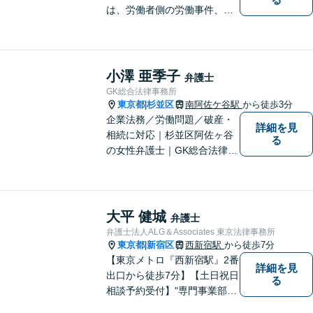
は、労働者側の労働事件、企
業法務（顧問先約４０社）、
破産・再生・任意整理です。
相談件数、訴訟案件、交渉案
件を数多く担当しています。
小澤 亜季子
弁護士
依頼人さまにとって、最大限
GK総合法律事務所
の効用を得られるように頑張
東京都
杉並区
南阿佐ケ谷駅
から徒歩3分
|
っています。
企業法務／労働問題／破産・
詳細を見
相続に対応｜杉並区阿佐ヶ谷
る
の女性弁護士｜GK総合法律事
務所
大平 健城
弁護士
弁護士法人ALG＆Associates 東京法律事務所
東京都
新宿区
西新宿駅
から徒歩7分
|
【東京メトロ『西新宿駅』2番
詳細を見
出口から徒歩7分】【土日祝日
る
相談予約受付】"専門事業部
制"を導入し、所属弁護士の専