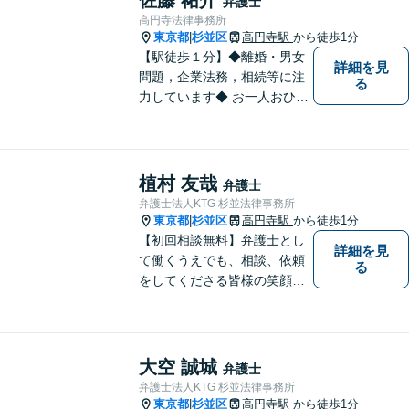
弁護士
高円寺法律事務所
東京都
杉並区
高円寺駅
から徒歩1分
|
【駅徒歩１分】◆離婚・男女
詳細を見
問題，企業法務，相続等に注
る
力しています◆ お一人おひと
りのお気持ちに即した，事案
ごとの解決策をご提案いたし
ます。
植村 友哉
弁護士
弁護士法人KTG 杉並法律事務所
東京都
杉並区
高円寺駅
から徒歩1分
|
【初回相談無料】弁護士とし
詳細を見
て働くうえでも、相談、依頼
る
をしてくださる皆様の笑顔を
見られるよう、不安や悩みに
真摯に向き合いながら解決へ
と導くことを心がけていま
す。【夜間や休日相談も対応
大空 誠城
弁護士
可能】【メール・WEB面談
弁護士法人KTG 杉並法律事務所
可】
東京都
杉並区
高円寺駅
から徒歩1分
|