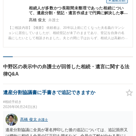
相続人が多数かつ長期間未整理であった相続につい
て、遺産分割・登記・遺言作成まで円満に解決した事
例
髙橋 俊太
弁護士
【ご相談内容】【概要】 依頼者は、20年以上前に亡くなった夫名義のマンシ
ョンに居住していましたが、相続登記が未了のままであり、登記を自身の名
義にしたいとして相談されました。夫との間に子はおらず、相続人は高齢の
兄弟姉妹らでしたが、長年交流がなく、相続関係も複雑な状況でした。 受任
後、相続人調査を開始し、戦災で消失した戸籍を含めて丁寧に調査を行いま
した。その上で、分かりやすい説明資料を用いて遺産分割協議を進めた結
果、相続人全員の理解を得て円満に協議が成立しました。協議成立後は、登
記申請および将来に備えた遺言公正証書の作成まで一貫して対応しました。
中野区の表示中の弁護士が回答した相続・遺言に関する法
【弁護士コメント】 数次相続も絡み、相続関係の把握自体が難しい事案でし
律Q&A
たが、初期段階から調査と手続を並行して進めたことが早期解決につながり
ました。説明資料を工夫し、相続人の不安を丁寧に解消したことで、紛争化
することなく解決できた点に意義があります。相続整理を包括的に行った事
例といえます。
遺産分割協議書に手書きで追記できますか
#相続手続き
2026年06月24日(水)
髙橋 俊太
弁護士
遺産分割協議に全員が署名押印した後の追記については、追記箇所又
は欄外に相続人全員の訂正印を押すなど、全員の了解が分かる形にし