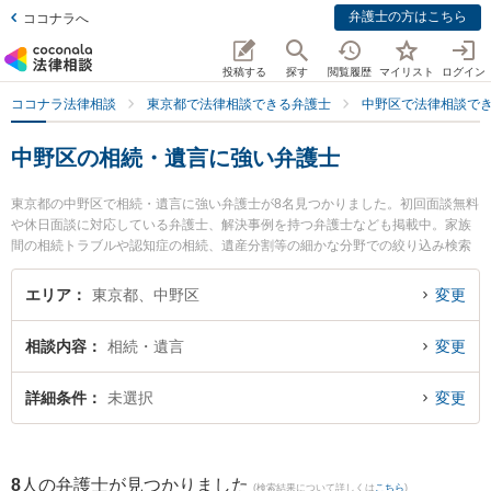
弁護士の方はこちら
ココナラへ
投稿する
探す
閲覧履歴
マイリスト
ログイン
ココナラ法律相談
東京都で法律相談できる弁護士
中野区で法律相談で
中野区の相続・遺言に強い弁護士
東京都の中野区で相続・遺言に強い弁護士が8名見つかりました。初回面談無料
や休日面談に対応している弁護士、解決事例を持つ弁護士なども掲載中。家族
間の相続トラブルや認知症の相続、遺産分割等の細かな分野での絞り込み検索
もでき便利です。特に星雄介法律事務所の星 雄介弁護士やエクリ総合法律事務
所の髙橋 俊太弁護士、アクシアム法律事務所の加藤 茂樹弁護士のプロフィール
エリア
東京都、中野区
変更
情報や弁護士費用、強みなどが注目されています。『中野区で土日や夜間に発
生した相続・遺言のトラブルを今すぐに弁護士に相談したい』『相続・遺言の
相談内容
相続・遺言
変更
トラブル解決の実績豊富な近くの弁護士を検索したい』『初回相談無料で相
続・遺言を法律相談できる中野区内の弁護士に相談予約したい』などでお困り
の相談者さんにおすすめです。
詳細条件
未選択
変更
8
人の弁護士が見つかりました
(検索結果について詳しくは
こちら
)