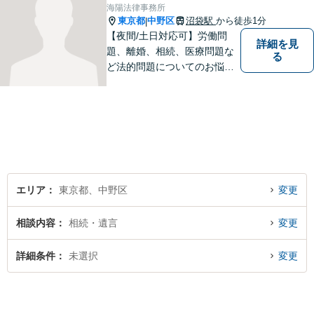
海陽法律事務所
東京都
中野区
沼袋駅
から徒歩1分
|
【夜間/土日対応可】労働問
詳細を見
題、離婚、相続、医療問題な
る
ど法的問題についてのお悩み
は東京都中野区の海陽法律事
務所にご相談下さい。町の法
律家として、一つ一つきめ細
やかに案件に取り組みます。
エリア
東京都、中野区
変更
相談内容
相続・遺言
変更
詳細条件
未選択
変更