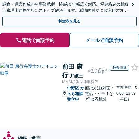
調査・遺言作成から事業承継・M&Aまで幅広く対応。税金絡みの相続
も税理士連携でワンストップ解決します。感情的対立にお疲れの方や
紛争予防をご検討の方も、お気軽にご相談ください。
料金表を見る
電話で面談予約
メールで面談予約
前田 康
神奈川県
インタビュ
ーを見る
行
弁護士
M＆M横浜法律事務所
営業時間：0
中野区
か
面談方法(対面・
らも相談
電話・ビデオな
0:00~23:59
受付中
ど)は応相談
（平日）
相続・遺言