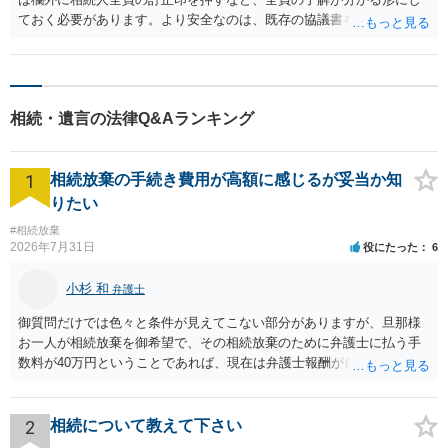
ておく必要があります。より安全なのは、既存の協議書を修正するの
ではなく、漏れていた事項についてのみ追加の遺産分割協議書又は覚
書を作成する方法です。遺産分割協議書は、内容が矛盾・重複しない
限り、複数存在しても差し支えありません。例えば、出資金に係る配
当金その他付随する権利について、既存の協議書で当該出資金を取得
相続・遺言の法律Q&Aランキング
する相続人が取得する旨を明記し、相続人全員が署名押印すればよい
と考えられます。 提出先がある場合には、追加協議書で足りるかを事
前に確認しておくとよいでしょう。
1
相続放棄の手続き費用が高額に感じるが妥当か知
りたい
#相続放棄
2026年7月31日
役にたった
6
小杉 和
弁護士
御質問だけでは色々と条件が見えてこない部分がありますが、旦那様
お一人が相続放棄を御希望で、その相続放棄のために弁護士に払う手
数料が40万円ということであれば、現在は弁護士報酬が自由化されて
いるとはいえ、相当高額という印象です。私のところではその4分の1
です。 ただ、弁護士に払う手数料とは別に戸籍の用意に一定の実費が
かかることになりますので、その費用も支払うべきものとして頭に置
2
相続について教えて下さい
いておいてください。 話を元に戻して、弁護士に対する手数料です