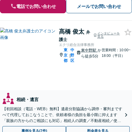
電話でお問い合わせ
メールでお問い合わせ
髙橋 俊太
弁
インタビューを
見る
護士
エクリ総合法律事務所
東
中
東中野駅
か
営業時間：10:00~
京
野
|
18:00（平日）
ら徒歩5分
都
区
相続・遺言
【初回相談（電話・WEB）無料】遺産分割協議から調停・審判まです
べて代理しておこなうことで、依頼者様の負担を最小限に抑えます
「親族の方からのご相談にも対応」相続人の調査／不動産相続／使い
込み【東京都在住以外の方も対応】
事例を見る(7件)
料金表を見る