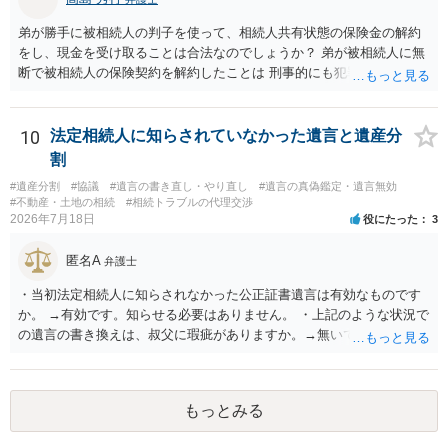
弟が勝手に被相続人の判子を使って、相続人共有状態の保険金の解約
をし、現金を受け取ることは合法なのでしょうか？ 弟が被相続人に無
断で被相続人の保険契約を解約したことは 刑事的にも犯罪となる可能
性があり、民事的には無効だと思います。 保険会社で解約の際に提出
された書類のコピーを取得して、弁護士に面談で詳しい事情を話して
相談 されたら良いと思います。
10
法定相続人に知らされていなかった遺言と遺産分
割
#遺産分割
#協議
#遺言の書き直し・やり直し
#遺言の真偽鑑定・遺言無効
#不動産・土地の相続
#相続トラブルの代理交渉
2026年7月18日
役にたった
3
匿名A
弁護士
・当初法定相続人に知らされなかった公正証書遺言は有効なものです
か。 →有効です。知らせる必要はありません。 ・上記のような状況で
の遺言の書き換えは、叔父に瑕疵がありますか。→無いです。 ・分割
する場合の比率は、現状で、客観的に見てどの程度が妥当と考えられ
ますか。 →本人が自由に決められますので、どこが妥当とは言えない
です。客観的な基準もありません。 ・できれば穏やかに、分割を拒否
もっとみる
することはできますか。 →分割を拒否するということは、遺産はいら
ないということでしょうか。遺言で、受取を指定されててもいらない