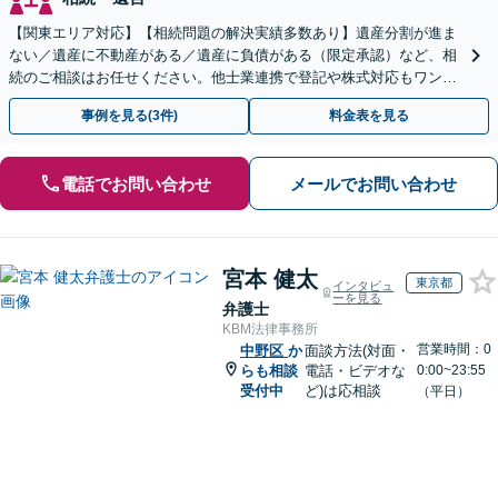
【関東エリア対応】【相続問題の解決実績多数あり】遺産分割が進ま
ない／遺産に不動産がある／遺産に負債がある（限定承認）など、相
続のご相談はお任せください。他士業連携で登記や株式対応もワンス
トップ対応します【土日祝対応可】【弁護士歴30年】
事例を見る(3件)
料金表を見る
電話でお問い合わせ
メールでお問い合わせ
宮本 健太
東京都
インタビュ
ーを見る
弁護士
KBM法律事務所
営業時間：0
中野区
か
面談方法(対面・
らも相談
電話・ビデオな
0:00~23:55
受付中
ど)は応相談
（平日）