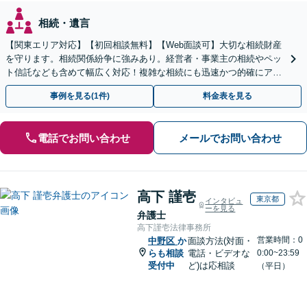
相続・遺言
【関東エリア対応】【初回相談無料】【Web面談可】大切な相続財産
を守ります。相続関係紛争に強みあり。経営者・事業主の相続やペッ
ト信託なども含めて幅広く対応！複雑な相続にも迅速かつ的確にアド
バイスいたします。
事例を見る(1件)
料金表を見る
電話でお問い合わせ
メールでお問い合わせ
高下 謹壱
東京都
インタビュ
ーを見る
弁護士
高下謹壱法律事務所
営業時間：0
中野区
か
面談方法(対面・
らも相談
電話・ビデオな
0:00~23:59
受付中
ど)は応相談
（平日）