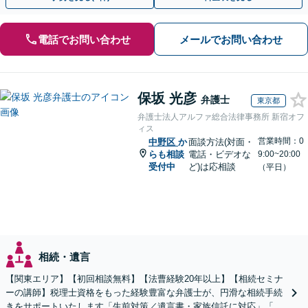
電話でお問い合わせ
メールでお問い合わせ
保坂 光彦
弁護士
東京都
弁護士法人アルファ総合法律事務所 新宿オフ
ィス
営業時間：0
中野区
か
面談方法(対面・
らも相談
電話・ビデオな
9:00~20:00
受付中
ど)は応相談
（平日）
相続・遺言
【関東エリア】【初回相談無料】【法曹経験20年以上】【相続セミナ
ーの講師】税理士資格をもった経験豊富な弁護士が、円滑な相続手続
きをサポートいたします「生前対策／遺言書・家族信託に対応」「遺