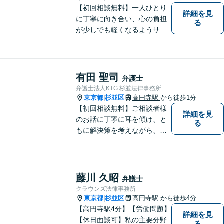
【初回相談無料】一人ひとり
詳細を見
に丁寧に向き合い、心の負担
る
が少しでも軽くなるようサポ
ートいたします。問題の背景
にも目を向け、その先の暮ら
しまで見据えた支えを大切に
しています。【夜間や休日相
有田 聖司
弁護士
談も対応可能】【メール・WE
弁護士法人KTG 杉並法律事務所
B面談可】
東京都
杉並区
高円寺駅
から徒歩1分
|
【初回相談無料】ご相談者様
詳細を見
のお話に丁寧に耳を傾け、と
る
もに解決策を考えながら、納
得できる形での問題解決を目
指して尽力いたします。信頼
いただける弁護士になれるよ
う日々精進して参ります。
藤川 久昭
弁護士
【夜間や休日相談も対応可
クラウンズ法律事務所
能】【メール・WEB面談可】
東京都
杉並区
高円寺駅
から徒歩4分
|
【高円寺駅4分】【労働問題】
詳細を見
【休日面談可】私の主要分野
る