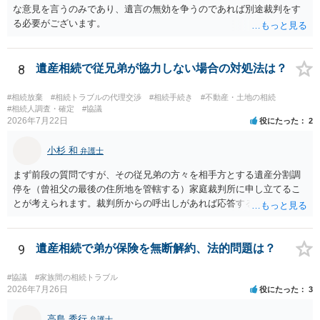
な意見を言うのみであり、遺言の無効を争うのであれば別途裁判をす
る必要がございます。
8
遺産相続で従兄弟が協力しない場合の対処法は？
#相続放棄
#相続トラブルの代理交渉
#相続手続き
#不動産・土地の相続
#相続人調査・確定
#協議
2026年7月22日
役にたった
2
小杉 和
弁護士
まず前段の質問ですが、その従兄弟の方々を相手方とする遺産分割調
停を（曾祖父の最後の住所地を管轄する）家庭裁判所に申し立てるこ
とが考えられます。裁判所からの呼出しがあれば応答する可能性がま
だあるのではないでしょうか。 後段の質問については、相続放棄は可
能と思われます。時間が思った以上にないので必要書類をてきぱきと
揃える必要があります。その点是非御注意ください。
9
遺産相続で弟が保険を無断解約、法的問題は？
#協議
#家族間の相続トラブル
2026年7月26日
役にたった
3
高島 秀行
弁護士