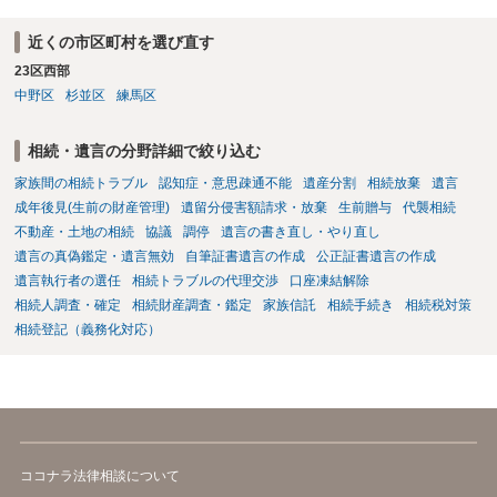
と拒否することはできます。理由を説明する必要はありません。
近くの市区町村を選び直す
23区西部
中野区
杉並区
練馬区
相続・遺言の分野詳細で絞り込む
家族間の相続トラブル
認知症・意思疎通不能
遺産分割
相続放棄
遺言
成年後見(生前の財産管理)
遺留分侵害額請求・放棄
生前贈与
代襲相続
不動産・土地の相続
協議
調停
遺言の書き直し・やり直し
遺言の真偽鑑定・遺言無効
自筆証書遺言の作成
公正証書遺言の作成
遺言執行者の選任
相続トラブルの代理交渉
口座凍結解除
相続人調査・確定
相続財産調査・鑑定
家族信託
相続手続き
相続税対策
相続登記（義務化対応）
ココナラ法律相談について