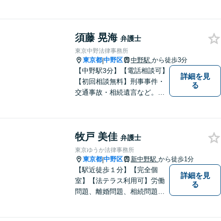
坂上駅徒歩１分。 中野区、杉
並区、練馬区の皆様からご依
頼を多数いただいている地域
須藤 晃海
密着型の弁護士です。 おかげ
弁護士
さまで、都内のみならず全国
東京中野法律事務所
からご相談をいただいており
東京都
中野区
中野駅
から徒歩3分
|
ます。
【中野駅3分】【電話相談可】
詳細を見
【初回相談無料】刑事事件・
る
交通事故・相続遺言など。フ
ットワークの軽さと交渉力が
私の大きな強みです。おひと
りで悩みや問題を抱える必要
牧戸 美佳
はありません。お気軽に弁護
弁護士
士にご相談ください【休日・
東京ゆうか法律事務所
夜間相談可】
東京都
中野区
新中野駅
から徒歩1分
|
【駅近徒歩１分】【完全個
詳細を見
室】【法テラス利用可】労働
る
問題、離婚問題、相続問題、
その他身近な法律問題につい
てお気軽にご相談ください。