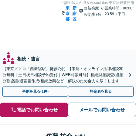
弁護士法人ALG＆Associates 東京法律事務所
東
新
西新宿駅
か
営業時間：00:00~
京
宿
|
23:59（平日）
ら徒歩7分
都
区
相続・遺言
【東京メトロ『西新宿駅』徒歩7分】【来所・オンライン法律相談30
分無料｜土日祝日相談予約受付｜WEB相談可能】相続財産調査/遺産
分割協議/遺言書作成/相続放棄など、解決のため全力を尽くします
事例を見る(1件)
料金表を見る
電話でお問い合わせ
メールでお問い合わせ
佐藤 祐介