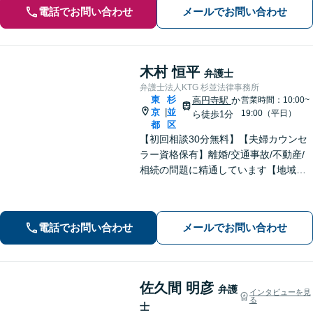
電話でお問い合わせ
メールでお問い合わせ
木村 恒平
弁護士
弁護士法人KTG 杉並法律事務所
東
杉
高円寺駅
か
営業時間：10:00~
京
並
|
19:00（平日）
ら徒歩1分
都
区
【初回相談30分無料】【夫婦カウンセ
ラー資格保有】離婚/交通事故/不動産/
相続の問題に精通しています【地域に
密着した法律事務所】皆様に安心して
いただけるような頼もしい弁護士を目
指し、日々邁進しております【夜間・
電話でお問い合わせ
メールでお問い合わせ
土日相談可】
佐久間 明彦
弁護
インタビューを見
る
士