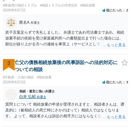
が、旦那様の収入や財産にもよりますが、法テラスに御連絡なさって
#家族間の相続トラブル
#相続トラブルの代理交渉
#相続放棄
弁護士との相談を予約して受任してもらうのが一番安上がりでしょ
2026年8月7日
役にたった
2
う。数万円でやってくれるはずです。 ただ、法テラスは予約が取りづ
らい（希望者が多く予約できてもしばらく先になる）ようですので、
匿名A
弁護士
比較的短い熟慮期間のことを考えると、来週早々すぐにでも御連絡す
若干言葉足らずで失礼しました。 弁護士であれ司法書士であれ、相続
る方が良いでしょう。 もし法テラスが御利用になれない、あるいは時
放棄手続の依頼を受け家庭裁判所への書類提出まで行った場合には、
間がない等であれば、相続を取扱分野としている弁護士を適宜探し
順位が繰り上がる方への連絡を事実上（サービスとして）行うことは
（WEB等で）、問い合わせてみることです。相続を扱う弁護士でも相
あります。その「連絡」だけを弁護士が業務としてお受けすることは
続放棄は比較的安価な手数料でのお仕事になるのであまり前向きに受
できない、という意味でした。
けてくれないところもあるようです。 複数の法律事務所に聞いて（相
3
亡父の債務相続放棄後の民事訴訟への法的対応に
見積もりをとって）、一番安いところでやってもらうことに決めれ
ば、キューちゃんママさんの御希望をかなえることができるのではな
ついての相談
いでしょうか。 あるいは相続放棄であれば御自分でできなくもないと
#不動産・土地の相続
#相続放棄
は思います。その場合、かかるのは戸籍等の取得費用と印紙代だけと
2026年8月3日
役にたった
3
なります。家庭裁判所のサイトから用紙を取得すると共に必要な書類
相続・遺言に強い弁護士
を確認し、印紙と共に家庭裁判所に提出して相続放棄申述受理通知書
白井 弘昭
弁護士
を待つという流れになります。
質問１について 相続放棄の申述が受理されますと、相談者さんは、遡
及的に（被相続人の死亡時にさかのぼって）相続人ではなくなりま
す。 よって、相談者さんは訴訟の相手方にはならなくなるので（明け
渡し請求の対象ではなくなるので）請求棄却となります。 相続放棄受
理証明を家庭裁判所で取得し、コピーを答弁書に添えて裁判所に提出