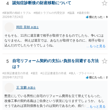
してください。 質問２について 請求棄却を求める答弁書を提出すれ
4
認知症診断後の財産移動について
ば、第１回期日は出席する必要がありません。その日は差支え（用事
があり出席できない）との記載で十分です。 質問３について 弁護士で
#家族間の相続トラブル
#相続トラブルの代理交渉
#協議
#遺産分割
はないので、ｍｉｎｔｓでの提出の必要は無いと思います。郵送（期
2026年7月24日
役にたった
9
限までに届けばよい）で十分です。 詳細は、書面記載の裁判所書記官
にお問い合わせください。 以上、ご参考まで。
岡田 晃朝
弁護士
そもそも、11月に遺言書で相手が取得できるものでしたら、争いには
なりません。 例えば遺言では、あなたが取得できるのに、相手が取り
込んだのでしたらそうでしょうね。
5
自宅リフォーム契約の支払い負担を回避する方法
は？
#自筆証書遺言の作成
#遺言
#公正証書遺言の作成
#個人・プライベート
2026年7月27日
役にたった
2
王 宣麟
弁護士
懇意にしている男性に自宅のリフォーム費用を立て替えてもらった、
改修工事の契約名義はご自身という状況になりますでしょうか。 もし
そうであれば原則債務を負うのは契約であるため、残代金を捻出して