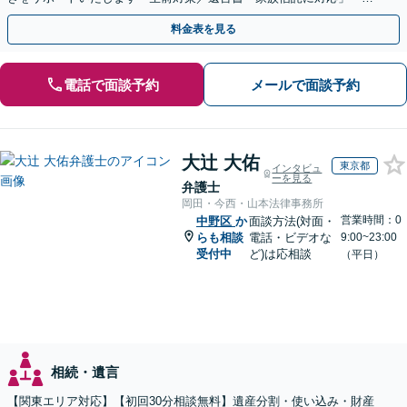
産整理業務の代行あり」【電話相談】
料金表を見る
電話で面談予約
メールで面談予約
大辻 大佑
東京都
インタビュ
ーを見る
弁護士
岡田・今西・山本法律事務所
営業時間：0
中野区
か
面談方法(対面・
らも相談
電話・ビデオな
9:00~23:00
受付中
ど)は応相談
（平日）
相続・遺言
【関東エリア対応】【初回30分相談無料】遺産分割・使い込み・財産