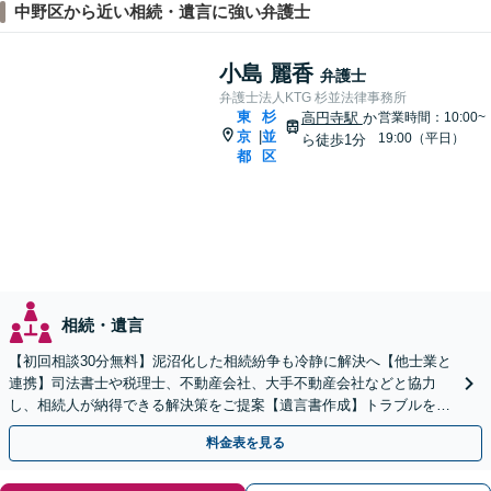
中野区から近い相続・遺言に強い弁護士
小島 麗香
弁護士
弁護士法人KTG 杉並法律事務所
東
杉
高円寺駅
か
営業時間：10:00~
京
並
|
19:00（平日）
ら徒歩1分
都
区
相続・遺言
【初回相談30分無料】泥沼化した相続紛争も冷静に解決へ【他士業と
連携】司法書士や税理士、不動産会社、大手不動産会社などと協力
し、相続人が納得できる解決策をご提案【遺言書作成】トラブルを予
測したうえで作成・執行【夜間休日の相談可】
料金表を見る