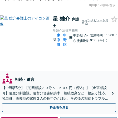
8件中 1-8件を表示
星 雄介
弁護
インタビューを見
る
士
星雄介法律事務所
東
中
中野駅
か
営業時間：10:00~1
京
野
|
9:00（平日）
ら徒歩5分
都
区
相続・遺言
【中野駅5分】【初回相談３０分５，５００円（税込）】【出張相談
可】遺産分割協議、遺留分侵害額請求、相続放棄など、幅広く対応。
私自身、認知症の家族２人の長年の介護と、その後の相続トラブルを
経験しておりますので、まずは一度ご相談ください。
料金表を見る