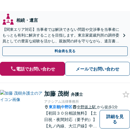
相続・遺言
【関東エリア対応】当事者では解決できない問題や交渉事を当事者に
もっとも有利に解決することを目指します。東京家庭裁判所の調停委
員としての豊富な経験を活かし、親族間の絆を守りながら、遺言書作
成から相続放棄まで相続問題を誠実にサポートいたします。
料金表を見る
電話でお問い合わせ
メールでお問い合わせ
加藤 茂樹
弁護士
アクシアム法律事務所
東京都
中野区
中野坂上駅
から徒歩1分
|
【初回３０分相談無料】【土
詳細を見
日祝・夜間対応（要予約）】
る
【丸ノ内線、大江戸線】中野