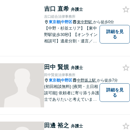
女性弁護士が親身になってお
吉口 直希
話をお伺いいたします。
弁護士
吉口総合法律事務所
東京都
中野区
東中野駅
から徒歩0分
|
【中野・杉並エリア】【東中
詳細を見
野駅徒歩30秒】【オンライン
る
相談可】遺産分割・遺言／不
動産／企業法務【夜間対応
可】【年間230件相談対応】
スピーディーで丁寧な対応。
田中 賢規
依頼者様の目線に立ち早期問
弁護士
題解決に取り組みます。お気
田中賢規法律事務所
軽にご相談ください【完全個
東京都
中野区
中野坂上駅
から徒歩7分
|
室】
{初回相談無料} [夜間・土日相
詳細を見
談可能] 依頼者に寄り添う弁護
る
士でありたいと考えていま
す。どんな事でもお気軽にご
相談ください。
田邊 裕之
弁護士