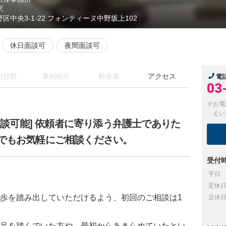
駅
野区中央3-1-22 フォンティーヌ中野坂上102
休日面談可
夜間面談可
力分野
事例紹介
料金表
アクセス
電
03
※お電
えい
相談可能] 依頼者に寄り添う弁護士でありた
でもお気軽にご相談ください。
受付
平日
定休
歩を踏み出していただけるよう、初回のご相談は1
定休
足を踏んでいた方や、最初からあきらめていたとい