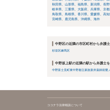
秋田県
山形県
福島県
新潟県
長野
岐阜県
三重県
大阪府
兵庫県
京都
鳥取県
島根県
香川県
愛媛県
高知
宮崎県
鹿児島県
沖縄県
海外
中野区の近隣の市区町村から弁護士
杉並区
練馬区
中野坂上駅の近隣の駅から弁護士を
中野富士見町
東中野
都立家政
新井薬師前
鷺
ココナラ法律相談について