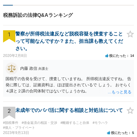
相談30分無料、オンライン面
談、事前の予約で土日の面談
税務訴訟の法律Q&Aランキング
にも対応しております。
1
警察が所得税法違反など脱税容疑を捜査すること
って可能なんですか？また、担当課も教えてくだ
さい。
2020年2月8日
役にたった
14
内藤 政信
弁護士
国税庁の告発を受けて、捜査していますね。 所得税法違反ですね。 告
発に際しては、証拠資料は、ほぼ提出されているで しょう。 おそらく
４課と２課の合同体制ではないでしょうかね。
2
未成年でのパパ活に関する相談と対処法について
#脱税事件
#借金返済の相談・交渉
#離婚すること自体
#モラハラ
#個人・プライベート
2023年9月13日
役にたった
5