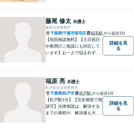
目指します。法律問題の解決
だけでなく、その先の暮らし
や未来を見据えたサポートを
藤尾 修太
弁護士
大切にしています。【休日や
藤尾法律事務所
夜間相談も柔軟に対応】【WE
千葉県
千葉市稲毛区
稲毛駅
から徒歩1分
|
B相談可】
【初回相談無料】【土日祝日
詳細を見
や夜間のご相談にも対応して
る
います】お一人で悩まれず、
まずはご相談下さい。
福原 亮
弁護士
松戸総合法律事務所
千葉県
松戸市
松戸駅
から徒歩1分
|
【松戸駅1分】【完全個室で相
詳細を見
談可】法律相談は、解決する
る
までの過程や、解決後も大切
だと考えています。依頼者に
とって何が「最良の解決」な
のかをともに考えます。初回