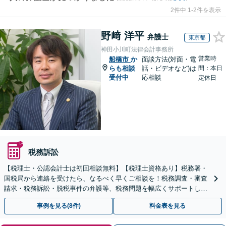
2件中 1-2件を表示
野﨑 洋平
弁護士
東京都
神田小川町法律会計事務所
営業時
船橋市
か
面談方法(対面・電
らも相談
話・ビデオなど)は
間：本日
受付中
応相談
定休日
税務訴訟
【税理士・公認会計士は初回相談無料】【税理士資格あり】税務署・
国税局から連絡を受けたら、なるべく早くご相談を！税務調査・審査
請求・税務訴訟・脱税事件の弁護等、税務問題を幅広くサポートしま
す【電話受付：平日10時～21時】【税務調査に注力】
事例を見る(8件)
料金表を見る