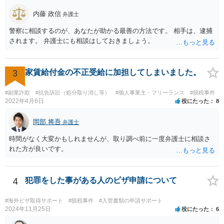
内藤 政信
弁護士
警察に相談するのが、あなたが助かる最善の方法です。 相手は、逮捕
されます。 弁護士にも相談はしておきましょう。
3
家賃給付金の不正受給に加担してしまいました。
#副業詐欺
#抗告訴訟（処分取り消し等）
#個人事業主・フリーランス
#脱税事件
2022年4月6日
役にたった
8
岡部 将吾
弁護士
時間がなく大変かもしれませんが、取り調べ前に一度弁護士に相談さ
れた方が良いです。
4
犯罪をした事がある人のビザ申請について
#海外ビザ取得サポート
#脱税事件
#入管書類の申請サポート
2024年11月25日
役にたった
6