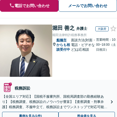
電話でお問い合わせ
メールでお問い合わせ
堀田 善之
弁護士
大阪府
堀田法律特許税務事務所
営業時間：10:
船橋市
面談方法(対面・
からも相
電話・ビデオな
00~18:00（土
談受付中
ど)は応相談
日祝日）
税務訴訟
【全国エリア対応】【国税不服審判所、国税局調査部の勤務経験あ
り】【税務調査、税務訴訟のノウハウが豊富】【査察調査・刑事弁
護】税務調査、不服申立て、税務訴訟までワンストップで対応可能！
事業承継にも対応【休日・夜間相談可】
事例を見る(1件)
料金表を見る