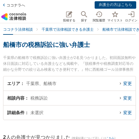
弁護士の方はこちら
ココナラへ
投稿する
探す
閲覧履歴
マイリスト
ログイン
ココナラ法律相談
千葉県で法律相談できる弁護士
船橋市で法律相談で
船橋市の税務訴訟に強い弁護士
千葉県の船橋市で税務訴訟に強い弁護士が2名見つかりました。初回面談無料や
休日面談に対応している弁護士なども掲載中。『脱税事件や税務調査対応等の
細かな分野での絞り込み検索もでき便利です。』特に西船橋ゴール法律事務所
の田中 隼斗弁護士や津田沼総合法律事務所の伏見 宗弘弁護士のプロフィール情
報や弁護士費用、強みなどが注目されています。『船橋市で土日や夜間に発生
エリア
千葉県、船橋市
変更
した税務訴訟のトラブルを今すぐに弁護士に相談したい』『税務訴訟のトラブ
ル解決の実績豊富な近くの弁護士を検索したい』『初回相談無料で税務訴訟を
相談内容
税務訴訟
変更
法律相談できる船橋市内の弁護士に相談予約したい』などでお困りの相談者さ
んにおすすめです。
詳細条件
未選択
変更
2
人の弁護士が見つかりました
(検索結果について詳しくは
こちら
)