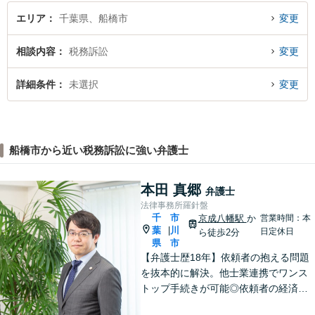
エリア
千葉県、船橋市
変更
相談内容
税務訴訟
変更
詳細条件
未選択
変更
船橋市から近い税務訴訟に強い弁護士
本田 真郷
弁護士
法律事務所羅針盤
千
市
京成八幡駅
か
営業時間：本
葉
川
|
日定休日
ら徒歩2分
県
市
【弁護士歴18年】依頼者の抱える問題
を抜本的に解決。他士業連携でワンス
トップ手続きが可能◎依頼者の経済
的・時間的負担を抑え、早期解決を目