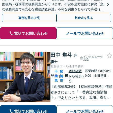
国税局・税務署の税務調査から守ります。不安を全方位的に解決「急
な税務調査でも安心な税務調査弁護」不利な調書をとられて手遅れに
なる前にご相談を
事例を見る(2件)
料金表を見る
電話でお問い合わせ
メールでお問い合わせ
田中 隼斗
弁
インタビューを
見る
護士
西船橋ゴール法律事務所
西船橋駅
営業時間：09:00~2
千
船
0:00（土日祝日）
葉
橋
から徒歩3
|
県
市
分
【西船橋駅3分】【初回相談無料】依頼
者さまにとって「一番身近な相談相
手」でありたいと考え、親身に寄り添
って対応することを大切にしていま
す。おひとりで悩まず、弁護士にご相
電話でお問い合わせ
メールでお問い合わせ