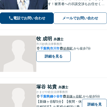
す！被害者への示談交渉もお任せくだ
さい。【離婚問題】「お金」「子ど
も」で悩んでいませんか？証拠の集め
電話でお問い合わせ
メールでお問い合わせ
方や交渉の進め方には自信がありま
す。調停もお任せください。
牧 成明
弁護士
市川妙典法律事務所
千葉県
市川市
妙典駅
から徒歩7分
|
詳細を見る
塚谷 祐貴
弁護士
かまがや総合法律事務所
千葉県
鎌ケ谷市
新鎌ヶ谷駅
から徒歩5分
|
【新鎌ヶ谷駅5分】【夜間・休
詳細を見
日相談可】お客様の相談に乗