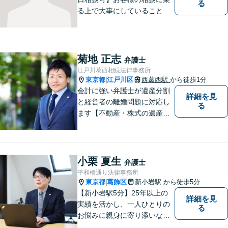
る
る上で大事にしていることは
「お客様の話をよく聞くこ
と」や「より良い解決を目指
すこと」です。お客様のお悩
みに真摯に耳を傾け，個々の
菊地 正志
弁護士
事情を吟味したうえで適切な
江戸川葛西相続法律事務所
解決が図れるようサポートし
東京都
江戸川区
西葛西駅
から徒歩1分
|
て参ります。
会計に強い弁護士が遺産分割
詳細を見
と経営者の離婚問題に対応し
る
ます【不動産・株式の遺産分
割、経営者離婚に注力】【日
本に150人程度しかいない弁
護士×税理士×日本公認会計士
協会準会員 トリプルライセ
小栗 夏生
弁護士
ンス】
平和橋通り法律事務所
東京都
葛飾区
新小岩駅
から徒歩5分
|
【新小岩駅5分】25年以上の
詳細を見
実績を活かし、一人ひとりの
る
お悩みに親身に寄り添いなが
ら、納得できる解決を全力で