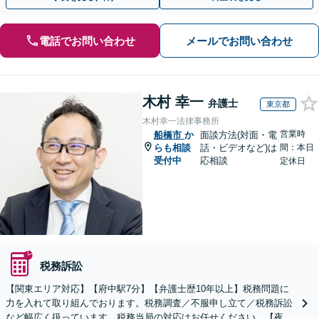
電話でお問い合わせ
メールでお問い合わせ
木村 幸一
弁護士
東京都
木村幸一法律事務所
営業時
船橋市
か
面談方法(対面・電
らも相談
話・ビデオなど)は
間：本日
受付中
応相談
定休日
税務訴訟
【関東エリア対応】【府中駅7分】【弁護士歴10年以上】税務問題に
力を入れて取り組んでおります。税務調査／不服申し立て／税務訴訟
など幅広く扱っています。税務当局の対応はお任せください。【夜