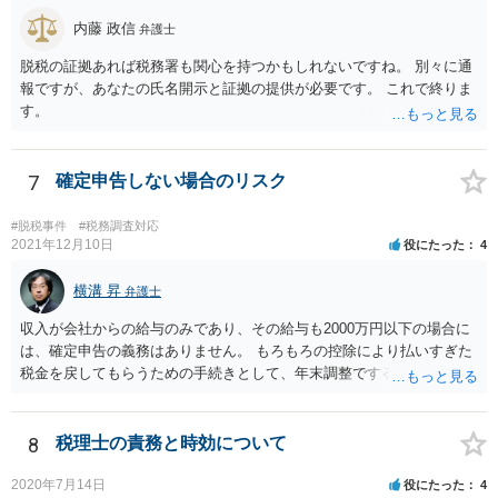
内藤 政信
弁護士
脱税の証拠あれば税務署も関心を持つかもしれないですね。 別々に通
報ですが、あなたの氏名開示と証拠の提供が必要です。 これで終りま
す。
7
確定申告しない場合のリスク
#脱税事件
#税務調査対応
2021年12月10日
役にたった
4
横溝 昇
弁護士
収入が会社からの給与のみであり、その給与も2000万円以下の場合に
は、確定申告の義務はありません。 もろもろの控除により払いすぎた
税金を戻してもらうための手続きとして、年末調整でするのか、確定
申告でするのか、ということになります。 そうではなく、確定申告を
する義務がある場合で確定申告をしなかった場合には、税務署の調査
等があり、本来払うべき税金にプラスして加算税の処分を科される場
8
税理士の責務と時効について
合もあります。 高額なものでもない限り単なる無申告だけでは直ちに
逮捕されないとは思います。
2020年7月14日
役にたった
4