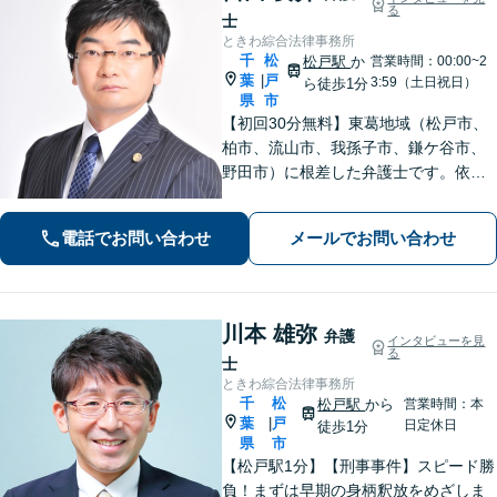
る
士
ときわ綜合法律事務所
千
松
松戸駅
か
営業時間：00:00~2
葉
戸
|
3:59（土日祝日）
ら徒歩1分
県
市
【初回30分無料】東葛地域（松戸市、
柏市、流山市、我孫子市、鎌ケ谷市、
野田市）に根差した弁護士です。依頼
者のご意向を確認の上、徹底して案件
の解決に当たります。離婚・交通事
電話でお問い合わせ
メールでお問い合わせ
故・債務整理をはじめとする諸問題に
お困りの際はまずはご相談下さい。
川本 雄弥
弁護
インタビューを見
る
士
ときわ綜合法律事務所
千
松
松戸駅
から
営業時間：本
葉
戸
|
日定休日
徒歩1分
県
市
【松戸駅1分】【刑事事件】スピード勝
負！まずは早期の身柄釈放をめざしま