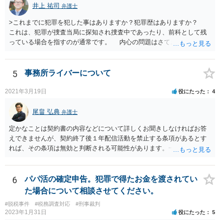
井上 祐司
弁護士
>これまでに犯罪を犯した事はありますか？犯罪歴はありますか？
これは、犯罪が捜査当局に探知され捜査中であったり、前科として残
っている場合を指すのが通常です。 内心の問題はさておき、ご質問
の状況であれば「いいえ」と回答するのがセオリーかと思います。
5
事務所ライバーについて
2021年3月19日
役にたった
4
尾畠 弘典
弁護士
定かなことは契約書の内容などについて詳しくお聞きしなければお答
えできませんが、契約終了後１年配信活動を禁止する条項があるとす
れば、その条項は無効と判断される可能性があります。一度実際に弁
護士に相談して、契約書の内容などを確認した上で今後の対応を検討
した方がよろしいかと存じます。
6
パパ活の確定申告。犯罪で得たお金を渡されてい
た場合について相談させてください。
#脱税事件
#税務調査対応
#刑事裁判
2023年1月31日
役にたった
5