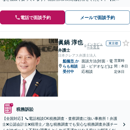
間・休日の対応可能】【オンライン面談可能】
電話で面談予約
メールで面談予約
眞鍋 淳也
東京都
インタビュ
ーを見る
弁護士
日本クレアス弁護士法人
営業時
船橋市
か
面談方法(対面・電
らも相談
話・ビデオなど)は
間：本日
受付中
応相談
定休日
税務訴訟
【全国対応】📞電話相談OK税務調査・査察調査に強い事務所！弁護
士❌公認会計士❌税理士／急な税務調査でも安心な税務調査弁護チー