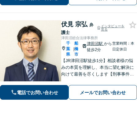
談ください。前向きな一歩を踏み出せ
るように、全力でサポートします。
伏見 宗弘
弁
インタビューを
見る
護士
津田沼総合法律事務所
千
船
津田沼駅
から
営業時間：本
葉
橋
|
日定休日
徒歩2分
県
市
【JR津田沼駅徒歩1分】相談者様の悩
みの本質を理解し、本当に望む解決に
向けて最善を尽くします【刑事事件】
即日接見可！重大事件もお任せくださ
い【交通事故】医療費の打ち切り、後
電話でお問い合わせ
メールでお問い合わせ
遺障害等級認定など。保険会社との対
等な交渉にはぜひ弁護士にご依頼を！