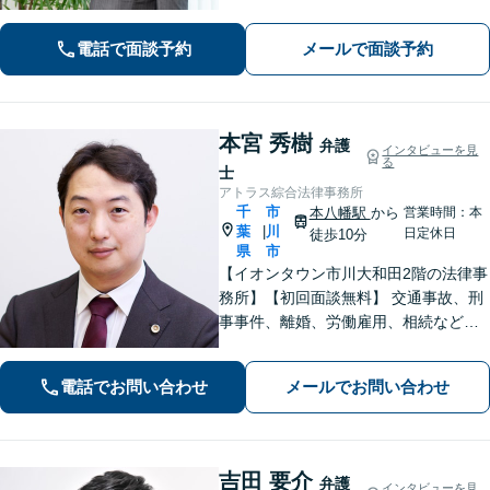
指します。【相続・遺言】FP資格保
持。相続トラブルのみならず税金・登
電話で面談予約
メールで面談予約
記まで対応【マンション管理士】
本宮 秀樹
弁護
インタビューを見
る
士
アトラス綜合法律事務所
千
市
本八幡駅
から
営業時間：本
葉
川
|
日定休日
徒歩10分
県
市
【イオンタウン市川大和田2階の法律事
務所】【初回面談無料】 交通事故、刑
事事件、離婚、労働雇用、相続などの
トラブルはご相談ください。 【弁護士
経験15年以上】依頼者様に寄り添い、
電話でお問い合わせ
メールでお問い合わせ
解決へと導きます【電話相談可】【本
八幡駅9分】
吉田 要介
弁護
インタビューを見