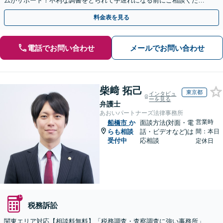
ムがサポート！不利な調書をとられて手遅れになる前にご相談くださ
い。
料金表を見る
電話でお問い合わせ
メールでお問い合わせ
柴﨑 拓己
東京都
インタビュ
ーを見る
弁護士
あおいパートナーズ法律事務所
営業時
船橋市
か
面談方法(対面・電
らも相談
話・ビデオなど)は
間：本日
受付中
応相談
定休日
税務訴訟
関東エリア対応【相談料無料】「税務調査・査察調査に強い事務所」