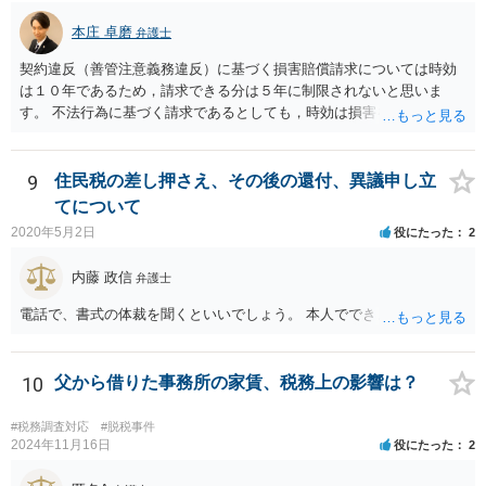
本庄 卓磨
弁護士
契約違反（善管注意義務違反）に基づく損害賠償請求については時効
は１０年であるため，請求できる分は５年に制限されないと思いま
す。 不法行為に基づく請求であるとしても，時効は損害を知ってから
３年です。 金額も大きいとのことですので，弁護士にご相談されるこ
とをお勧めいたします。
9
住民税の差し押さえ、その後の還付、異議申し立
てについて
2020年5月2日
役にたった
2
内藤 政信
弁護士
電話で、書式の体裁を聞くといいでしょう。 本人でできますね。
10
父から借りた事務所の家賃、税務上の影響は？
#税務調査対応
#脱税事件
2024年11月16日
役にたった
2