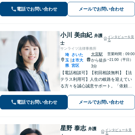
女問題／借金問題／相続／企業法務／
電話でお問い合わせ
メールでお問い合わせ
刑事事件／交通事故／労働問題など、
幅広く対応【完全個室】【大宮駅3分】
小川 美由紀
弁護
インタビューを見
る
士
サンライツ法律事務所
大宮駅
営業時間：09:00
埼
さいた
~21:00（平日）
玉
ま市大
から徒歩
|
県
宮区
3分
【電話相談可】【初回相談無料】【法
テラス利用可】人生の岐路を迎えてい
る方々を誠心誠意サポート。「依頼者
さまとの対話を大事にしています」男
女問題／借金問題／相続／企業法務／
電話でお問い合わせ
メールでお問い合わせ
刑事事件／交通事故／労働問題など、
幅広く対応【完全個室】【大宮駅3分】
星野 泰志
弁護
インタビューを見
る