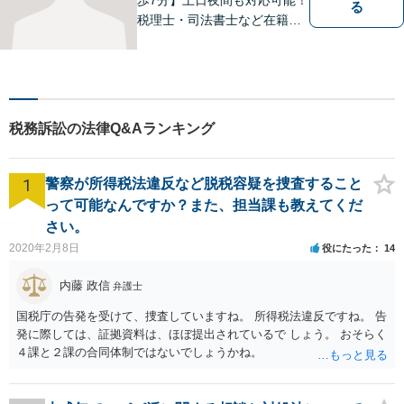
る
税理士・司法書士など在籍で
ワンストップサービスを実
現。ふるさと埼玉で、皆様の
人生のお困りごとを解決しま
す。まずはご相談をお聞かせ
ください。
税務訴訟の法律Q&Aランキング
1
警察が所得税法違反など脱税容疑を捜査すること
って可能なんですか？また、担当課も教えてくだ
さい。
2020年2月8日
役にたった
14
内藤 政信
弁護士
国税庁の告発を受けて、捜査していますね。 所得税法違反ですね。 告
発に際しては、証拠資料は、ほぼ提出されているで しょう。 おそらく
４課と２課の合同体制ではないでしょうかね。