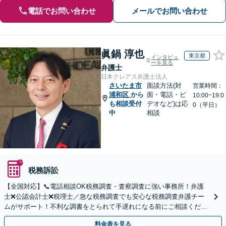
電話でお問い合わせ
メールでお問い合わせ
眞鍋 淳也
東京都
インタビュ
ーを見る
弁護士
日本クレアス弁護士法人
さいたま市
面談方法(対
営業時間：
浦和区
から
面・電話・ビ
10:00~19:0
も相談受付
デオなど)は応
0（平日）
中
相談
税務訴訟
【全国対応】📞電話相談OK税務調査・査察調査に強い事務所！弁護
士❌公認会計士❌税理士／急な税務調査でも安心な税務調査弁護チー
ムがサポート！不利な調書をとられて手遅れになる前にご相談くださ
い。
料金表を見る