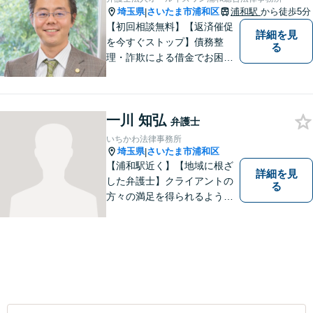
埼玉県
さいたま市浦和区
浦和駅
から徒歩5分
|
【初回相談無料】【返済催促
詳細を見
を今すぐストップ】債務整
る
理・詐欺による借金でお困り
の方はお早めにご相談くださ
い。多くのお客様から高評価
をいただいています。【浦和
一川 知弘
駅5分】【プライバシー配慮】
弁護士
【平日22時・土日祝20時ま
いちかわ法律事務所
で】【弁護士歴10年以上】
埼玉県
さいたま市浦和区
|
【浦和駅近く】【地域に根ざ
詳細を見
した弁護士】クライアントの
る
方々の満足を得られるよう最
善を尽くします。交通事故／
離婚問題／刑事事件／労働問
題／企業法務など、幅広く対
応可能。【明確な料金体系】
法律トラブルでお悩みの方
は、どうぞお気軽にご相談く
ださい。