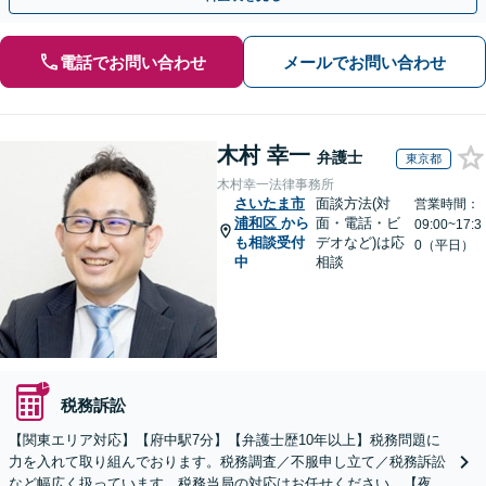
電話でお問い合わせ
メールでお問い合わせ
木村 幸一
弁護士
東京都
木村幸一法律事務所
さいたま市
面談方法(対
営業時間：
浦和区
から
面・電話・ビ
09:00~17:3
も相談受付
デオなど)は応
0（平日）
中
相談
税務訴訟
【関東エリア対応】【府中駅7分】【弁護士歴10年以上】税務問題に
力を入れて取り組んでおります。税務調査／不服申し立て／税務訴訟
など幅広く扱っています。税務当局の対応はお任せください。【夜