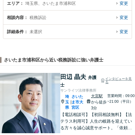
エリア
埼玉県、さいたま市浦和区
変更
相談内容
税務訴訟
変更
詳細条件
未選択
変更
さいたま市浦和区から近い税務訴訟に強い弁護士
田辺 晶夫
弁護
インタビューを見
る
士
サンライツ法律事務所
大宮駅
営業時間：09:00
埼
さいた
~21:00（平日）
玉
ま市大
から徒歩
|
県
宮区
3分
【電話相談可】【初回相談無料】【法
テラス利用可】人生の岐路を迎えてい
る方々を誠心誠意サポート。「依頼者
さまとの対話を大事にしています」男