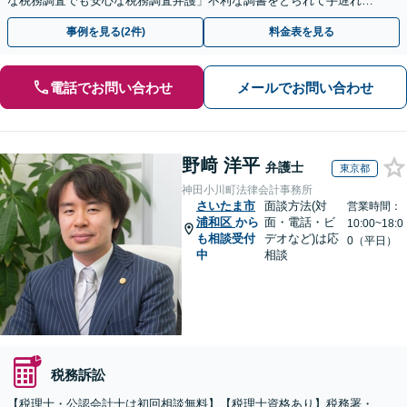
な税務調査でも安心な税務調査弁護」不利な調書をとられて手遅れに
なる前にご相談を
事例を見る(2件)
料金表を見る
電話でお問い合わせ
メールでお問い合わせ
野﨑 洋平
弁護士
東京都
神田小川町法律会計事務所
さいたま市
面談方法(対
営業時間：
浦和区
から
面・電話・ビ
10:00~18:0
も相談受付
デオなど)は応
0（平日）
中
相談
税務訴訟
【税理士・公認会計士は初回相談無料】【税理士資格あり】税務署・