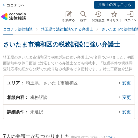
弁護士の方はこちら
ココナラへ
投稿する
探す
閲覧履歴
マイリスト
ログイン
ココナラ法律相談
埼玉県で法律相談できる弁護士
さいたま市で法律相
さいたま市浦和区の税務訴訟に強い弁護士
埼玉県のさいたま市浦和区で税務訴訟に強い弁護士が7名見つかりました。初回
面談無料や休日面談に対応している弁護士なども掲載中。『脱税事件や税務調
査対応等の細かな分野での絞り込み検索もでき便利です。』特に工藤啓介法律
事務所の工藤 啓介弁護士や弁護士法人法律事務所フォレストの中尾 基哉弁護
士、樟葉法律事務所の三輪 貴幸弁護士のプロフィール情報や弁護士費用、強み
エリア
埼玉県、さいたま市浦和区
変更
などが注目されています。『さいたま市浦和区で土日や夜間に発生した税務訴
訟のトラブルを今すぐに弁護士に相談したい』『税務訴訟のトラブル解決の実
相談内容
税務訴訟
変更
績豊富な近くの弁護士を検索したい』『初回相談無料で税務訴訟を法律相談で
きるさいたま市浦和区内の弁護士に相談予約したい』などでお困りの相談者さ
んにおすすめです。
詳細条件
未選択
変更
7
人の弁護士が見つかりました
(検索結果について詳しくは
こちら
)