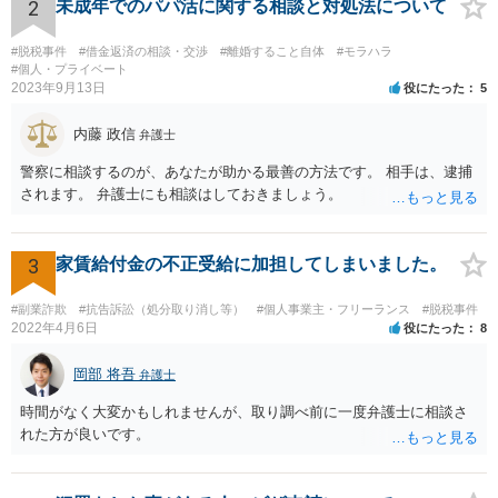
2
未成年でのパパ活に関する相談と対処法について
#脱税事件
#借金返済の相談・交渉
#離婚すること自体
#モラハラ
#個人・プライベート
2023年9月13日
役にたった
5
内藤 政信
弁護士
警察に相談するのが、あなたが助かる最善の方法です。 相手は、逮捕
されます。 弁護士にも相談はしておきましょう。
3
家賃給付金の不正受給に加担してしまいました。
#副業詐欺
#抗告訴訟（処分取り消し等）
#個人事業主・フリーランス
#脱税事件
2022年4月6日
役にたった
8
岡部 将吾
弁護士
時間がなく大変かもしれませんが、取り調べ前に一度弁護士に相談さ
れた方が良いです。