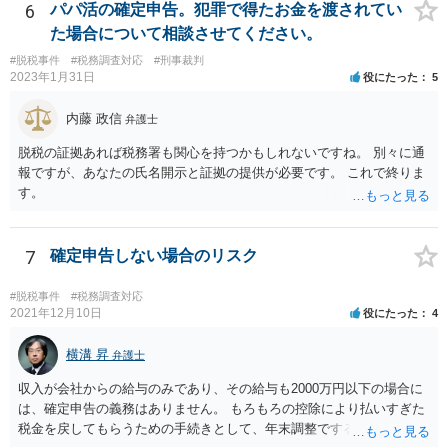
6
パパ活の確定申告。犯罪で得たお金を渡されてい
た場合について相談させてください。
#脱税事件
#税務調査対応
#刑事裁判
2023年1月31日
役にたった
5
内藤 政信
弁護士
脱税の証拠あれば税務署も関心を持つかもしれないですね。 別々に通
報ですが、あなたの氏名開示と証拠の提供が必要です。 これで終りま
す。
7
確定申告しない場合のリスク
#脱税事件
#税務調査対応
2021年12月10日
役にたった
4
横溝 昇
弁護士
収入が会社からの給与のみであり、その給与も2000万円以下の場合に
は、確定申告の義務はありません。 もろもろの控除により払いすぎた
税金を戻してもらうための手続きとして、年末調整でするのか、確定