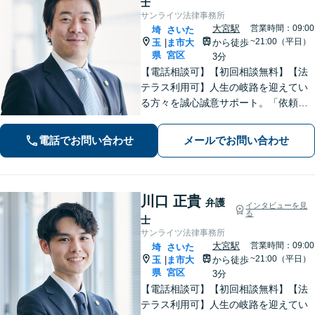
士
サンライツ法律事務所
大宮駅
営業時間：09:00
埼
さいた
~21:00（平日）
玉
ま市大
から徒歩
|
県
宮区
3分
【電話相談可】【初回相談無料】【法
テラス利用可】人生の岐路を迎えてい
る方々を誠心誠意サポート。「依頼者
さまとの対話を大事にしています」男
女問題／借金問題／相続／企業法務／
電話でお問い合わせ
メールでお問い合わせ
刑事事件／交通事故／労働問題など、
幅広く対応【完全個室】【大宮駅3分】
川口 正貴
弁護
インタビューを見
る
士
サンライツ法律事務所
大宮駅
営業時間：09:00
埼
さいた
~21:00（平日）
玉
ま市大
から徒歩
|
県
宮区
3分
【電話相談可】【初回相談無料】【法
テラス利用可】人生の岐路を迎えてい