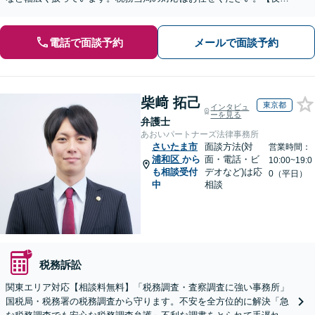
間・休日の対応可能】【オンライン面談可能】
電話で面談予約
メールで面談予約
柴﨑 拓己
東京都
インタビュ
ーを見る
弁護士
あおいパートナーズ法律事務所
さいたま市
面談方法(対
営業時間：
浦和区
から
面・電話・ビ
10:00~19:0
も相談受付
デオなど)は応
0（平日）
中
相談
税務訴訟
関東エリア対応【相談料無料】「税務調査・査察調査に強い事務所」
国税局・税務署の税務調査から守ります。不安を全方位的に解決「急