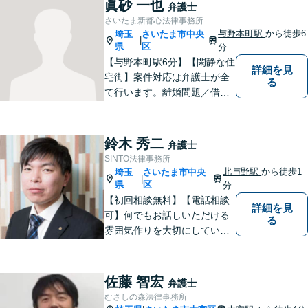
眞砂 一也
弁護士
さいたま新都心法律事務所
与野本町駅
から徒歩6
埼玉
さいたま市中央
|
県
区
分
【与野本町駅6分】【閑静な住
詳細を見
宅街】案件対応は弁護士が全
る
て行います。離婚問題／借
金・債務整理／交通事故など
幅広く対応しております。迅
速かつ丁寧な対応を心がけて
鈴木 秀二
弁護士
おりますので、お気軽にご相
SINTO法律事務所
談ください。【弁護士歴10年
北与野駅
から徒歩1
埼玉
さいたま市中央
|
以上】【初回相談30分無料】
県
区
分
【初回相談無料】【電話相談
詳細を見
可】何でもお話しいただける
る
雰囲気作りを大切にしていま
す。弁護士に実際にご依頼な
さるかどうかは、アドバイス
をお聞きになってからの判断
佐藤 智宏
弁護士
で構いませんので、トラブル
むさしの森法律事務所
でお困りの方は一人で悩ま