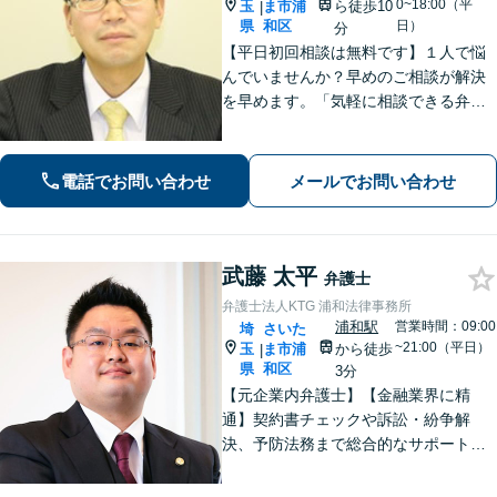
0~18:00（平
玉
ま市浦
ら徒歩10
|
県
和区
日）
分
【平日初回相談は無料です】１人で悩
んでいませんか？早めのご相談が解決
を早めます。「気軽に相談できる弁護
士」として企業法務、相続から借金問
題まで広く対応。裁判所隣の立地を活
かした迅速な行動力でサポートしま
電話でお問い合わせ
メールでお問い合わせ
す。まずはお気軽にご相談ください。
武藤 太平
弁護士
弁護士法人KTG 浦和法律事務所
浦和駅
営業時間：09:00
埼
さいた
~21:00（平日）
玉
ま市浦
から徒歩
|
県
和区
3分
【元企業内弁護士】【金融業界に精
通】契約書チェックや訴訟・紛争解
決、予防法務まで総合的なサポートが
可能です。債権回収の実績も多数！
【ワンストップサービスの提供】