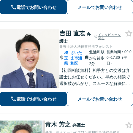
電話でお問い合わせ
メールでお問い合わせ
𠮷田 直志
弁
インタビューを
見る
護士
弁護士法人法律事務所フォレスト
北浦和駅
営業時間：09:0
埼
さいた
0~17:30（平
玉
ま市浦
から徒歩
|
県
和区
日）
2分
【初回相談無料】相手方との交渉は弁
護士にお任せください。早めの相談で
選択肢が広がり、スムーズな解決につ
ながります。【不貞慰謝料請求の経験
豊富】【示談成功・不起訴獲得の実績
電話でお問い合わせ
メールでお問い合わせ
豊富】あなたの権利を守り、最善の結
果を目指します「少年事件の実績多
数」
青木 芳之
弁護士
弁護士法人オールイズワン浦和総合法律事務所