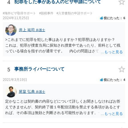
4
犯罪をした事がある人のビザ申請について
#海外ビザ取得サポート
#脱税事件
#入管書類の申請サポート
2024年11月25日
役にたった
6
井上 祐司
弁護士
>これまでに犯罪を犯した事はありますか？犯罪歴はありますか？
これは、犯罪が捜査当局に探知され捜査中であったり、前科として残
っている場合を指すのが通常です。 内心の問題はさておき、ご質問
の状況であれば「いいえ」と回答するのがセオリーかと思います。
5
事務所ライバーについて
2021年3月19日
役にたった
4
尾畠 弘典
弁護士
定かなことは契約書の内容などについて詳しくお聞きしなければお答
えできませんが、契約終了後１年配信活動を禁止する条項があるとす
れば、その条項は無効と判断される可能性があります。一度実際に弁
護士に相談して、契約書の内容などを確認した上で今後の対応を検討
した方がよろしいかと存じます。