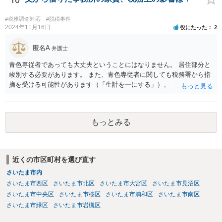
#税務調査対応
#脱税事件
2024年11月16日
役にたった
2
匿名A
弁護士
青色専従者であっても大丈夫ということにはなりません。 居住部分と
峻別する必要があります。 また、青色専従者に関しても税務署から指
摘を受ける可能性があります（「生計を一にする」）。
もっとみる
近くの市区町村を選び直す
さいたま市内
さいたま市西区
さいたま市北区
さいたま市大宮区
さいたま市見沼区
さいたま市中央区
さいたま市桜区
さいたま市浦和区
さいたま市南区
さいたま市緑区
さいたま市岩槻区