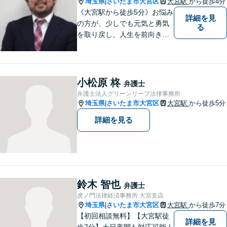
埼玉県
さいたま市大宮区
大宮駅
から徒歩4分
|
ず、一度お気軽にご相談下さ
《大宮駅から徒歩5分》お悩み
詳細を見
い。
の方が、少しでも元気と勇気
る
を取り戻し、人生を前向きに
歩めるように全力を尽くしま
す。
小松原 柊
弁護士
弁護士法人グリーンリーフ法律事務所
埼玉県
さいたま市大宮区
大宮駅
から徒歩5分
|
詳細を見る
鈴木 智也
弁護士
虎ノ門法律経済事務所 大宮支店
埼玉県
さいたま市大宮区
大宮駅
から徒歩7分
|
【初回相談無料】【大宮駅徒
詳細を見
歩7分】土日夜間も対応可能！