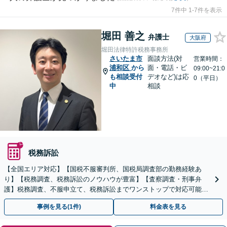
7件中 1-7件を表示
堀田 善之
弁護士
大阪府
堀田法律特許税務事務所
さいたま市
面談方法(対
営業時間：
浦和区
から
面・電話・ビ
09:00~21:0
も相談受付
デオなど)は応
0（平日）
中
相談
税務訴訟
【全国エリア対応】【国税不服審判所、国税局調査部の勤務経験あ
り】【税務調査、税務訴訟のノウハウが豊富】【査察調査・刑事弁
護】税務調査、不服申立て、税務訴訟までワンストップで対応可能！
事業承継にも対応【休日・夜間相談可】
事例を見る(1件)
料金表を見る