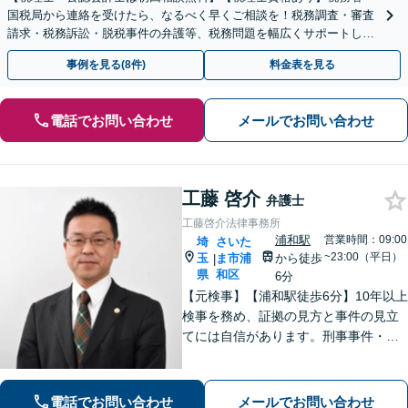
国税局から連絡を受けたら、なるべく早くご相談を！税務調査・審査
請求・税務訴訟・脱税事件の弁護等、税務問題を幅広くサポートしま
す【電話受付：平日10時～21時】【税務調査に注力】
事例を見る(8件)
料金表を見る
電話でお問い合わせ
メールでお問い合わせ
工藤 啓介
弁護士
工藤啓介法律事務所
浦和駅
営業時間：09:00
埼
さいた
~23:00（平日）
玉
ま市浦
から徒歩
|
県
和区
6分
【元検事】【浦和駅徒歩6分】10年以上
検事を務め、証拠の見方と事件の見立
てには自信があります。刑事事件・離
婚等の家事事件・企業法務のご相談を
お受けしております。まずはお問い合
わせ下さい。
電話でお問い合わせ
メールでお問い合わせ