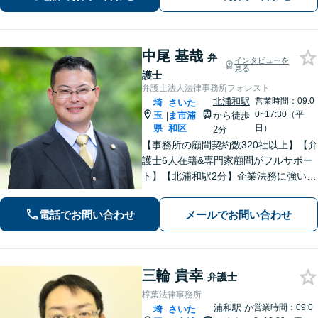
中尾 基哉
弁
インタビューを
見る
護士
弁護士法人法律事務所フォレスト
北浦和駅
営業時間：09:0
埼
さいた
0~17:30（平
玉
ま市浦
から徒歩
|
県
和区
日）
2分
【事務所の顧問契約数320社以上】【弁
護士6人在籍&専門家顧問がフルサポー
ト】【北浦和駅2分】企業法務に強い弁
護士が労働雇用、債権回収、刑事、不
動産などに対応します。中小企業さ
電話でお問い合わせ
メールでお問い合わせ
ま、個人事業主さまからのご相談に注
力【初回面談無料】
三輪 貴幸
弁護士
樟葉法律事務所
浦和駅
か
営業時間：09:0
埼
さいた