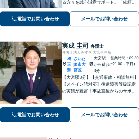
る方々を誠心誠意サポート。「依頼者
さまとの対話を大事にしています」男
女問題／借金問題／相続／企業法務／
電話でお問い合わせ
メールでお問い合わせ
刑事事件／交通事故／労働問題など、
幅広く対応【完全個室】【大宮駅3分】
実成 圭司
弁護士
弁護士法人みずき 大宮事務所
大宮駅
営業時間：09:30
埼
さいた
~21:00（平日）
玉
ま市大
から徒歩
|
県
宮区
3分
【大宮駅3分】【交通事故・相談無料】
【スペイン語対応】後遺障害等級認定
の実績が豊富！事故直後からのサポー
トで早期解決「後遺障害異議申立によ
り1100万円増額」「債務整理に豊富な
実績あり」最適な債務整理手段をご提
電話でお問い合わせ
メールでお問い合わせ
案【分割・後払い応相談】