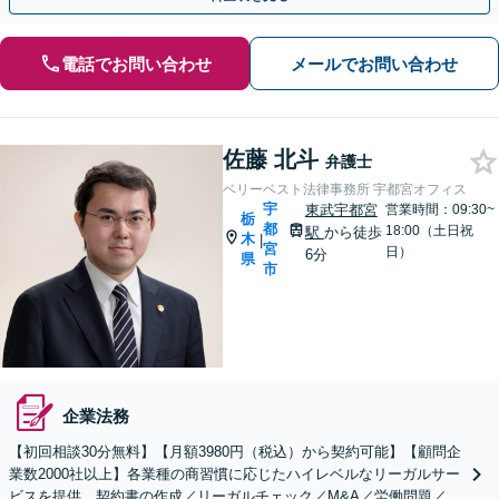
電話でお問い合わせ
メールでお問い合わせ
佐藤 北斗
弁護士
ベリーベスト法律事務所 宇都宮オフィス
宇
東武宇都宮
営業時間：09:30~
栃
都
18:00（土日祝
駅
から徒歩
木
|
宮
日）
6分
県
市
企業法務
【初回相談30分無料】【月額3980円（税込）から契約可能】【顧問企
業数2000社以上】各業種の商習慣に応じたハイレベルなリーガルサー
ビスを提供。契約書の作成／リーガルチェック／M&A／労働問題／知