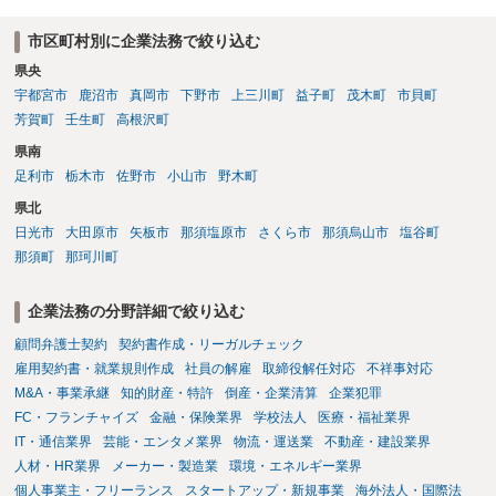
市区町村別に企業法務で絞り込む
県央
宇都宮市
鹿沼市
真岡市
下野市
上三川町
益子町
茂木町
市貝町
芳賀町
壬生町
高根沢町
県南
足利市
栃木市
佐野市
小山市
野木町
県北
日光市
大田原市
矢板市
那須塩原市
さくら市
那須烏山市
塩谷町
那須町
那珂川町
企業法務の分野詳細で絞り込む
顧問弁護士契約
契約書作成・リーガルチェック
雇用契約書・就業規則作成
社員の解雇
取締役解任対応
不祥事対応
M&A・事業承継
知的財産・特許
倒産・企業清算
企業犯罪
FC・フランチャイズ
金融・保険業界
学校法人
医療・福祉業界
IT・通信業界
芸能・エンタメ業界
物流・運送業
不動産・建設業界
人材・HR業界
メーカー・製造業
環境・エネルギー業界
個人事業主・フリーランス
スタートアップ・新規事業
海外法人・国際法