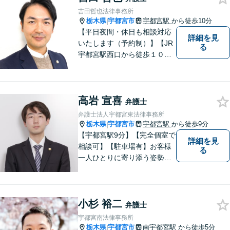
吉田哲也法律事務所
栃木県
宇都宮市
宇都宮駅
から徒歩10分
|
【平日夜間・休日も相談対応
詳細を見
いたします（予約制）】【JR
る
宇都宮駅西口から徒歩１０
分・事務所ビル１階が駐車場
となっています】相談者様の
お話をしっかりと聞き，丁寧
高岩 宣喜
に対応いたします。ぜひ一度
弁護士
ご相談ください。
弁護士法人宇都宮東法律事務所
栃木県
宇都宮市
宇都宮駅
から徒歩9分
|
【宇都宮駅9分】【完全個室で
詳細を見
相談可】【駐車場有】お客様
る
一人ひとりに寄り添う姿勢を
大切にしております。 地域の
皆様のお悩みを丁寧にヒアリ
ングし解決までサポートさせ
小杉 裕二
ていただきます。「こんなこ
弁護士
とを相談していいのかな」と
宇都宮南法律事務所
身構えずに、お気軽にご相談
栃木県
宇都宮市
南宇都宮駅
から徒歩5分
|