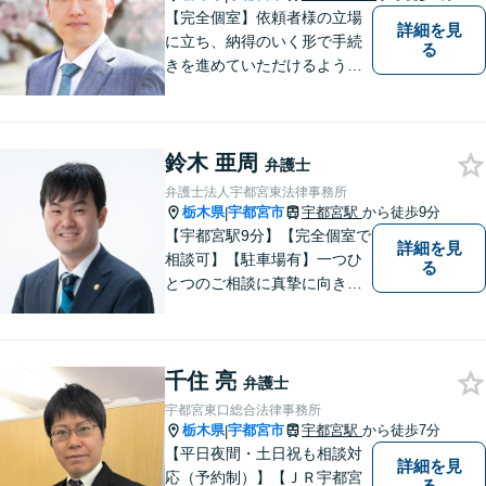
ください。
【完全個室】依頼者様の立場
詳細を見
に立ち、納得のいく形で手続
る
きを進めていただけるよう、
しっかりとお話をお伺いし、
丁寧に説明を行います。 弁護
士業はサービス業であると認
鈴木 亜周
識し、常に誠実で真摯な対応
弁護士
を心掛けています。【南宇都
弁護士法人宇都宮東法律事務所
宮駅5分】
栃木県
宇都宮市
宇都宮駅
から徒歩9分
|
【宇都宮駅9分】【完全個室で
詳細を見
相談可】【駐車場有】一つひ
る
とつのご相談に真摯に向き合
い、明るく実直な姿勢で、不
安や疑問にしっかり寄り添い
ます。 どんな小さなお悩みで
千住 亮
も構いません。 まずはお気軽
弁護士
にご相談ください。
宇都宮東口総合法律事務所
栃木県
宇都宮市
宇都宮駅
から徒歩7分
|
【平日夜間・土日祝も相談対
詳細を見
応（予約制）】【ＪＲ宇都宮
る