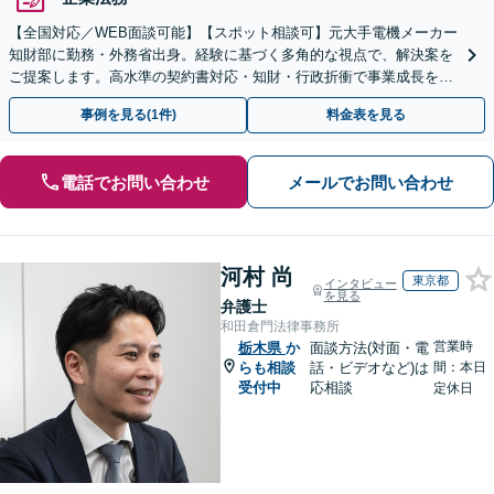
【全国対応／WEB面談可能】【スポット相談可】元大手電機メーカー
知財部に勤務・外務省出身。経験に基づく多角的な視点で、解決案を
ご提案します。高水準の契約書対応・知財・行政折衝で事業成長を牽
引いたします。
事例を見る(1件)
料金表を見る
電話でお問い合わせ
メールでお問い合わせ
河村 尚
東京都
インタビュー
を見る
弁護士
和田倉門法律事務所
営業時
栃木県
か
面談方法(対面・電
らも相談
話・ビデオなど)は
間：本日
受付中
応相談
定休日