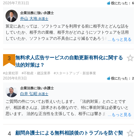
2026年7月31日
役にたった
6
体を見直すのが一番かと思います。
企業法務に強い弁護士
外山 大地
弁護士
算定にあたっては、ソフトウェアを利用する前に相手方とどんな話を
していたか、相手方の業種、相手方がどのようにソフトウェアを活用
していたか、ソフトウェアの不具合により減るであろう相手方の将来
の収入がどの程度得られる見込みであったか等、精査する必要があり
ます。 すでに王先生からも回答されている通り、最寄りの弁護士に相
談されることをお勧めします。
3
無料求人広告サービスの自動更新有料化に関する
法的対策は？
#企業犯罪
#不動産・建設業界
#スタートアップ・新規事業
2026年8月3日
役にたった
2
企業法務に強い弁護士
白井 弘昭
弁護士
ご質問の件についてお答えいたします。 「法的対策」とのことです
が、相談者さんは、請求される側なので、特に事前対策は必要ないと
思います。 法的な正当性を主張しても、相手には響きません。そもそ
も、法的正当性が薄いことは相手も分かっていますので。 相手方が法
的手段として裁判（おそらく少額訴訟）をするかどうかの問題ですの
で、訴訟を提起してきたら粛々と対応することになります。 少額訴訟
4
顧問弁護士による無料相談後のトラブルを防ぐ契