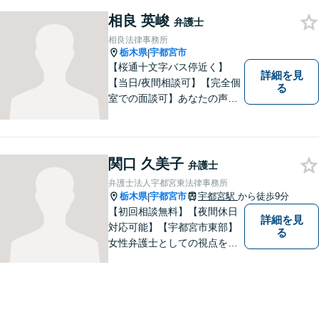
す。是非一度ご相談くださ
い。
相良 英峻
弁護士
相良法律事務所
栃木県
宇都宮市
|
【桜通十文字バス停近く】
詳細を見
【当日/夜間相談可】【完全個
る
室での面談可】あなたの声を
聞かせてください。親切・丁
寧な対応を心がけておりま
す。 事務所HPもご覧くださ
い。 https://sagara-law-office.j
関口 久美子
弁護士
p/
弁護士法人宇都宮東法律事務所
栃木県
宇都宮市
宇都宮駅
から徒歩9分
|
【初回相談無料】【夜間休日
詳細を見
対応可能】【宇都宮市東部】
る
女性弁護士としての視点を生
かし離婚、相続などの家事事
件から、不動産問題、交通事
故まで幅広く対応致します。
お気軽にご相談ください。