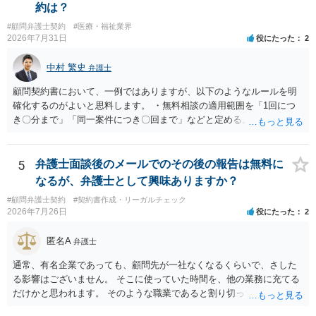
は、１人（１社）年間１０回までしかできないので、こちらが毅然と
約は？
支払いを拒否すれば、少額訴訟を提起する可能性は、低いものと思わ
#顧問弁護士契約
#医療・福祉業界
れます。 ただ、裁判を東京などの遠隔地で起こされますと、対応する
2026年7月31日
役にたった
2
だけで費用がかかりますので、難しいところです。 当事者での対応で
すと、押し負けて支払うかもと考えますので、弁護士に依頼するなど
中村 繁史
弁護士
して対応をすれば、より裁判をしてくる可能性は減りますが、当然費
用がかかります。 毅然と拒否して後は裁判するならしてくださいの対
顧問契約書において、一例ではありますが、以下のようなルールを明
応、弁護士に依頼して同様の対応、裁判してきたら、従業員にて粛々
確化するのがよいと思料します。 ・無料相談の適用範囲を「1回につ
と対応のどれかを選択することになります。 以上、ご参考まで。
き〇分まで」「同一案件につき〇回まで」などと定める。 ・無料相談
の範囲を超える継続的な質疑応答やメール対応は原則として受け付け
ず、継続して対応する場合は「個別受任（有料契約）」が必要であ
る。 ・無料相談から個別の事件処理へ移行する場合は、弁護士と従業
5
弁護士面談後のメールでのその後の報告は無料に
員との間で必ず個別の委任契約書を締結し、着手金や報酬等の費用体
なるが、弁護士として興味ありますか？
系を事前に明示する手続を義務付ける。 相談料が無料であっても、法
#顧問弁護士契約
#契約書作成・リーガルチェック
律相談という法的サービスを提供する以上、弁護士は善良な管理者の
2026年7月26日
役にたった
2
注意をもって対応する義務（善管注意義務）を負うものと思料しま
す。したがって、著しく不誠実な対応、放置、あるいは誤った不当な
匿名A
弁護士
回答を繰り返したような場合には、弁護士法上の誠実義務違反や品位
保持違反（弁護士法56条1項）として、弁護士会の懲戒対象となり得る
通常、有名企業であっても、顧問先が一社なくなるくらいで、さした
との理解でよいと考えます。 新たな法律事務所を探す手段について
る影響はございません。 そこに使っていた時間を、他の業務に充てる
は、このウェブサイトで探す方法のほか、弁護士会や法律事務所に直
だけかと思われます。 そのような職業であると割り切ってご相談され
接問い合わせをする方法もあり得ると存じます。
た方が、かえって良い弁護士に巡り会えるのではないかと思います。