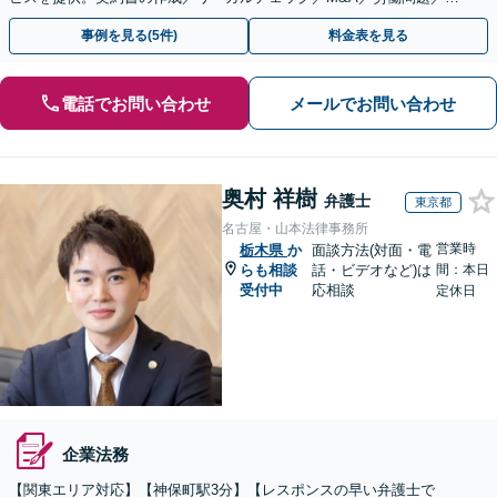
的財産等、お任せください【他士業連携可能】
事例を見る(5件)
料金表を見る
電話でお問い合わせ
メールでお問い合わせ
奥村 祥樹
弁護士
東京都
名古屋・山本法律事務所
営業時
栃木県
か
面談方法(対面・電
らも相談
話・ビデオなど)は
間：本日
受付中
応相談
定休日
企業法務
【関東エリア対応】【神保町駅3分】【レスポンスの早い弁護士で