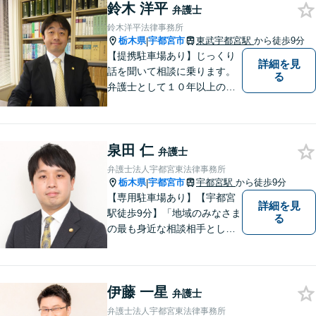
ご相談は、内容によって、初
鈴木 洋平
弁護士
回相談を無料としておりま
鈴木洋平法律事務所
す。
栃木県
宇都宮市
東武宇都宮駅
から徒歩9分
|
【提携駐車場あり】じっくり
詳細を見
話を聞いて相談に乗ります。
る
弁護士として１０年以上の経
験をもとに適切なアドバイス
をいたします。ぜひ一度ご相
談ください。
泉田 仁
弁護士
弁護士法人宇都宮東法律事務所
栃木県
宇都宮市
宇都宮駅
から徒歩9分
|
【専用駐車場あり】【宇都宮
詳細を見
駅徒歩9分】「地域のみなさま
る
の最も身近な相談相手として
頼れる存在でありたい。」が
モットーです。【初回面談無
料】【夜間／休日対応可】交
伊藤 一星
通事故／遺産相続／借金問題
弁護士
／企業法務／離婚問題などさ
弁護士法人宇都宮東法律事務所