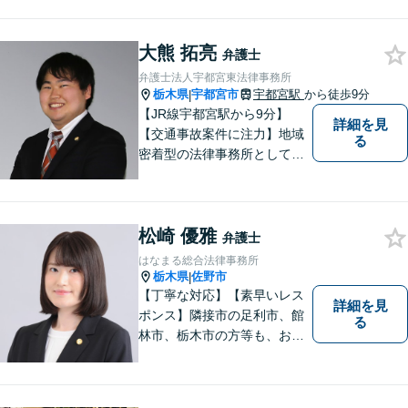
大熊 拓亮
弁護士
弁護士法人宇都宮東法律事務所
栃木県
宇都宮市
宇都宮駅
から徒歩9分
|
【JR線宇都宮駅から9分】
詳細を見
【交通事故案件に注力】地域
る
密着型の法律事務所として、
交通事故/遺産相続/借金・債務
整理/企業法務/離婚・男女問
題/労働問題など幅広い分野に
松崎 優雅
力を入れております。まずは
弁護士
お気軽にご相談ください。
はなまる総合法律事務所
栃木県
佐野市
|
【丁寧な対応】【素早いレス
詳細を見
ポンス】隣接市の足利市、館
る
林市、栃木市の方等も、お気
軽にご相談ください。交通事
故・離婚・相続問題を多数経
験しました。不貞の慰謝料の