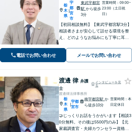
宇
東武宇都宮
営業時間：09:00~
栃
都
23:00（土日祝
駅
から徒歩
木
|
宮
日）
3分
県
市
【初回相談無料】【東武宇都宮駅3分】
相談者さまが安心して話せる環境を整
え、どのようなお悩みにも丁寧に耳を
傾けます「離婚問題：財産分与、養育
費、婚姻費用、複雑な案件にも対応」
電話でお問い合わせ
メールでお問い合わせ
「相続：遺産分割協議、遺留分侵害請
求、相続放棄などあらゆる問題に対
応」
渡邊 律
弁護
インタビューを見
る
士
渡邊律法律事務所
栃
南宇都宮駅
か
営業時間：本
宇都
木
|
日定休日
ら徒歩10分
宮市
県
🤝じっくりお話をうかがいます【相談3
0分無料。その後は5500円のみ】【元
家裁調査官・夫婦カウンセラー資格あ