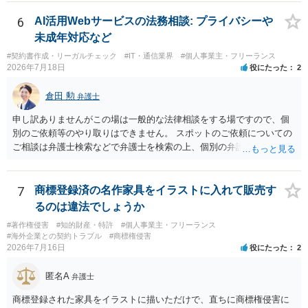
相談者様のご意見が反映されることを、お祈りしております。
6
AI活用Webサービスの法務相談: プライバシーや
未成年対応など
#契約書作成・リーガルチェック
#IT・通信業界
#個人事業主・フリーランス
2026年7月18日
役にたった
2
倉田 勲
弁護士
申し訳ありませんがこの場は一般的な法律相談をする場ですので、個
別のご依頼等のやり取りはできません。 スポットのご依頼についての
ご相談は弁護士検索などで弁護士を検索の上、個別の弁護士にご連絡
ください。
7
商標登録済の名作家具をイラストに入れて販売す
るのは違法でしょうか
#著作権侵害
#知的財産・特許
#個人事業主・フリーランス
#海外企業との契約トラブル
#商標権侵害
2026年7月16日
役にたった
2
匿名A
弁護士
商標登録された家具をイラストに描いただけで、直ちに商標権侵害に