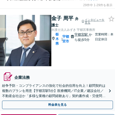
29件中 1-29件を表示
金子 周平
弁
インタビューを
見る
護士
弁護士法人みずき 宇都宮事務所
栃
宇都宮駅
か
営業時間：本
宇都
木
|
日定休日
ら徒歩5分
宮市
県
企業法務
紛争予防・コンプライアンスの強化で社会的信用を向上！顧問契約は
複数のプランを用意【宇都宮駅5分】医療機関／IT企業／建設会社／
不動産会社ほか「多様な業種の顧問経験あり」契約書作成・労使問
題・クレーム対応など幅広く【休日・夜間面談可】
料金表を見る