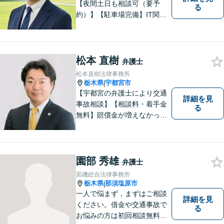
【夜間土日も相談可（要予
る
約）】【駐車場完備】IT関連
をはじめ、離婚・相続・交通
事故と幅広く案件を取り扱っ
ております。お気軽にお問合
せ下さい。
松本 直樹
弁護士
松本直樹法律事務所
栃木県
宇都宮市
|
【宇都宮の弁護士により交通
詳細を見
事故相談】【相談料・着手金
る
無料】賠償金が増えなかった
場合，報酬はいただきませ
ん。交通事故の被害にあわれ
た方々のお力になりたいとい
う強い思いから，交通事故問
園部 秀雄
弁護士
題に積極的に取り組んでいま
黒磯総合法律事務所
す。お気軽にお問い合わせく
栃木県
那須塩原市
|
ださい。
一人で悩まず，まずはご相談
詳細を見
ください。借金や交通事故で
る
お悩みの方は初回相談無料で