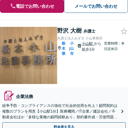
電話でお問い合わせ
メールでお問い合わせ
野沢 大樹
弁護士
弁護士法人みずき 小山事務所
栃
小
小山駅
から
営業時間：本
木
山
|
日定休日
徒歩1分
県
市
企業法務
紛争予防・コンプライアンスの強化で社会的信用を向上！顧問契約は
複数のプランを用意【小山駅1分】医療機関／IT企業／建設会社／不
動産会社ほか「多様な業種の顧問経験あり」契約書作成・労使問題・
クレーム対応など幅広く【休日・夜間面談可】
料金表を見る