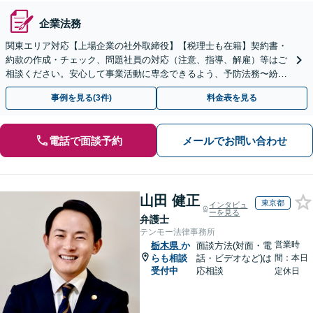
企業法務
関東エリア対応【上場企業の社外取締役】【税理士も在籍】契約書・
約款の作成・チェック、問題社員の対応（注意、指導、解雇）等はご
相談ください。安心して事業活動に専念できるよう、予防法務〜紛争
解決まで、幅広い法的ニーズにワンストップで対応します。
事例を見る(3件)
料金表を見る
電話で面談予約
メールでお問い合わせ
山田 健正
東京都
インタビュ
ーを見る
弁護士
テンモー法律事務所
営業時
栃木県
か
面談方法(対面・電
らも相談
話・ビデオなど)は
間：本日
受付中
応相談
定休日