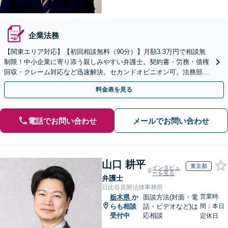
企業法務
【関東エリア対応】【初回相談無料（90分）】月額3.3万円で相談無
制限！中小企業に寄り添う親しみやすい弁護士。契約書・労務・債権
回収・クレーム対応など迅速解決。セカンドオピニオン可。法務部が
ない企業様の強い味方です。オンライン全国対応。
料金表を見る
電話でお問い合わせ
メールでお問い合わせ
山口 耕平
東京都
インタビュ
ーを見る
弁護士
日比谷見附法律事務所
営業時
栃木県
か
面談方法(対面・電
らも相談
話・ビデオなど)は
間：本日
受付中
応相談
定休日