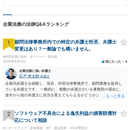
Xさんから、当社に対して、未払い残業代として500万円（過去2年分）と遅延
損害金の支払いを請求するという通知書が内容証明郵便にて届きました。 ま
た、残業代の計算根拠を記載した書類も郵送されてきました。 【ベリーベス
トの対応とその結果】 Xさんは、大阪にいるとのことでしたので、Xさんとの
面談は、大阪の店舗の店長と、ベリーベスト法律事務所の大阪オフィスの担
企業法務の法律Q&Aランキング
当弁護士とで対応することとなりました。 交渉の場では、担当弁護士から、
大阪の店舗の店長が準備していた証拠資料を用いて、丁寧に、当社としてXさ
んの実労働時間とは判断していない部分について説明するとともに、この部
1
分については、会社としてXさんの労働時間と認めることはできないから、X
顧問法律事務所内での特定の弁護士拒否、弁護士
さんが、労働基準監督署に相談したとしても、同じ説明をするし、裁判所で
変更はあり？一般論でも構いません。
法的手続を取ったとしても、同じ説明をしていくと話をしました。 この時
は、Xさんは、労働基準監督署や知り合いの弁護士と相談すると言って帰りま
#顧問弁護士契約
#メーカー・製造業
したが、1週間ほどたった頃、Xさんから、大阪オフィスの担当弁護士に連絡
2026年8月3日
役にたった
4
があり、当社の回答した残業代の支払を受けることを了承する旨の話もあり
企業法務に強い弁護士
ましたので、Xさんと当社とで当社の認める残業代を支払うことと、Xさんは
石戸 悠太朗
それ以上の請求をしない旨の合意書を交わし、本件は円満に解決しました。
弁護士
企業内弁護士を経験し、現在、外部法律事務所で、顧問業務を提供し
ている弁護士です。 一般的に、複数の弁護士がいる事務所の場合に、
途中から他の弁護士に担当を変えてもらえるかどうかは、当該事務所
の代表の判断に委ねられています。 もっとも、代表としても、依頼者
が不満を抱いている弁護士を担当にすることは望ましくないため、別
の弁護士に変更するのが通常でしょう。それでも、担当弁護士を変え
2
ソフトウェア不具合による逸失利益の損害賠償対
てくれない場合は、他の弁護士の担当案件が一般で担当を変えられな
応について相談
いなどの事情があるかと思います。 担当弁護士が変わらず、仕事内容
#スタートアップ・新規事業
#IT・通信業界
#不祥事対応
も改善されない場合には、決済権限を持つ上司に相談し、顧問契約自