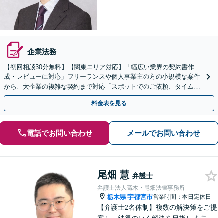
企業法務
【初回相談30分無料】【関東エリア対応】「幅広い業界の契約書作
成・レビューに対応」フリーランスや個人事業主の方の小規模な案件
から、大企業の複雑な契約まで対応「スポットでのご依頼、タイムチ
ャージでの対応も承っております」【休日・夜間相談可】
料金表を見る
電話でお問い合わせ
メールでお問い合わせ
尾畑 慧
弁護士
弁護士法人高木・尾畑法律事務所
栃木県
宇都宮市
営業時間：本日定休日
|
【弁護士2名体制】複数の解決策をご提