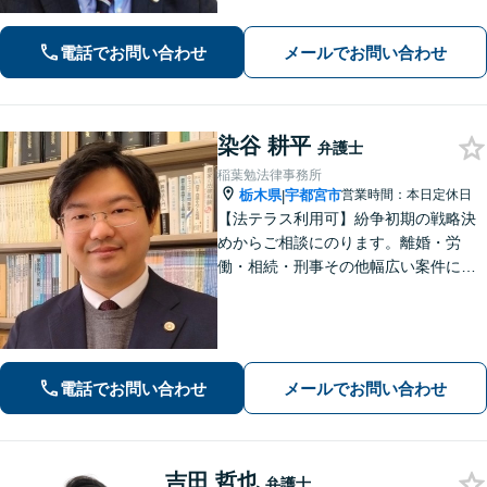
り】時間を気にせずじっくりお話をう
かがいます。一人ではどうにもできな
電話でお問い合わせ
メールでお問い合わせ
い、不安やお悩みは、是非、私にゆっ
くりお話しください
染谷 耕平
弁護士
稲葉勉法律事務所
栃木県
宇都宮市
営業時間：本日定休日
|
【法テラス利用可】紛争初期の戦略決
めからご相談にのります。離婚・労
働・相続・刑事その他幅広い案件につ
いて、ご相談から交渉・調停・裁判ま
で、どの段階でも適切なサポートが可
能です。
電話でお問い合わせ
メールでお問い合わせ
吉田 哲也
弁護士