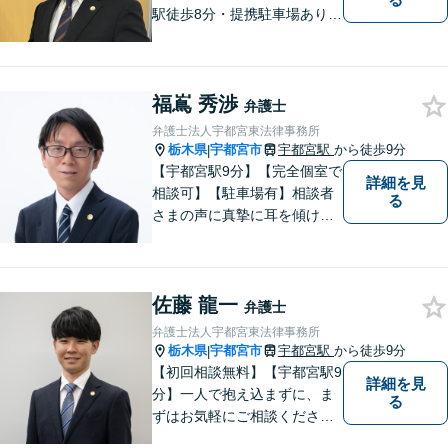
駅徒歩8分・提携駐車場あり】
相談者様にとって分かりやす
く、和やかな法律相談を目指
しています。お気軽にお問い
福嶌 秀渉
合わせください。
弁護士
弁護士法人宇都宮東法律事務所
栃木県
宇都宮市
宇都宮駅
から徒歩9分
|
【宇都宮駅9分】【完全個室で
詳細を見
相談可】【駐車場有】相談者
る
さまの声に真摯に耳を傾け、
状況に応じた最善の解決策を
一緒に考えることを大切にし
ています。 丁寧で的確な対応
佐藤 龍一
を心がけ、信頼いただける弁
弁護士
護士でありたいと思っていま
弁護士法人宇都宮東法律事務所
す。
栃木県
宇都宮市
宇都宮駅
から徒歩9分
|
【初回相談無料】【宇都宮駅9
詳細を見
分】一人で抱え込まずに、ま
る
ずはお気軽にご相談くださ
い。【夜間休日対応可能】