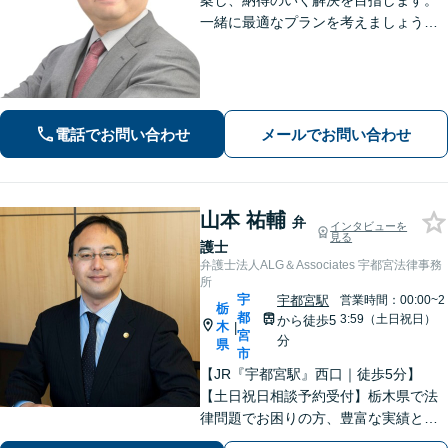
案し、納得のいく解決を目指します。
一緒に最適なプランを考えましょう。
相続／不動産／国際問題など、幅広い
ご相談に対応しています。気がかりな
ことやご要望など、気兼ねなくお話く
ださい【駐車場あり】【当日・夜間・
休日対応】
電話でお問い合わせ
メールでお問い合わせ
山本 祐輔
弁
インタビューを
見る
護士
弁護士法人ALG＆Associates 宇都宮法律事務
所
宇
宇都宮駅
営業時間：00:00~2
栃
都
3:59（土日祝日）
から徒歩5
木
|
宮
分
県
市
【JR『宇都宮駅』西口｜徒歩5分】
【土日祝日相談予約受付】栃木県で法
律問題でお困りの方、豊富な実績と専
門性を持つ弁護士が、ともに解決を目