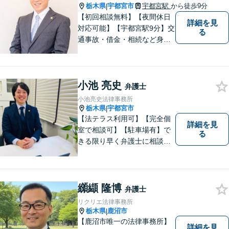
まざまな分野に力を入れてお
栃木県
宇都宮市
宇都宮駅
から徒歩9分
|
ります。
【初回相談無料】【夜間休日
詳細を見
対応可能】【宇都宮駅9分】交
る
通事故・借金・相続など身近
な法的トラブルを多く手がけ
てきました。地域に密着した
弁護士として依頼者の話にじ
小池 亮史
っくり耳を傾け、まずは不安
弁護士
を取り除いた上で今後の見通
小池亮史法律事務所
しをわかりやすく説明しま
栃木県
宇都宮市
|
す。
【法テラス利用可】【完全個
詳細を見
室で相談可】【駐車場有】で
る
きる限り早く弁護士に相談す
ることが、トラブルの早期解
決につながります。一人一人
の相談者様に話を親身になっ
て聞き、誠実に対応すること
纐纈 隆博
弁護士
を心がけておりますので、是
リクリエ法律事務所
非一度ご相談にお越しになっ
栃木県
鹿沼市
|
てください。
【鹿沼市唯一の法律事務所】
詳細を見