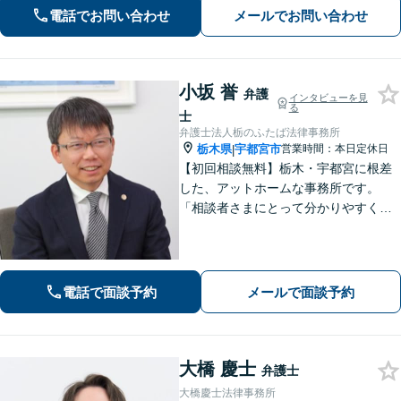
指します。どうぞお気軽にご相談くだ
電話でお問い合わせ
メールでお問い合わせ
さい。
小坂 誉
弁護
インタビューを見
る
士
弁護士法人栃のふたば法律事務所
栃木県
宇都宮市
営業時間：本日定休日
|
【初回相談無料】栃木・宇都宮に根差
した、アットホームな事務所です。
「相談者さまにとって分かりやすく説
明すること」「必ず何らかの解決策を
お出しすること」を心がけておりま
す。どんなことでも大丈夫。まずはお
気軽にご相談ください【無料駐車場あ
電話で面談予約
メールで面談予約
り】
大橋 慶士
弁護士
大橋慶士法律事務所