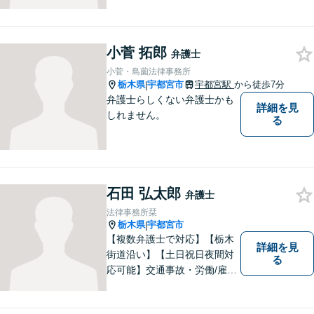
す。
小菅 拓郎
弁護士
小菅・島薗法律事務所
栃木県
宇都宮市
宇都宮駅
から徒歩7分
|
弁護士らしくない弁護士かも
詳細を見
しれません。
る
石田 弘太郎
弁護士
法律事務所栞
栃木県
宇都宮市
|
【複数弁護士で対応】【栃木
詳細を見
街道沿い】【土日祝日夜間対
る
応可能】交通事故・労働/雇用
問題・刑事事件に注力してい
ます。宇都宮市の弁護士で