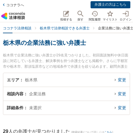
弁護士の方はこちら
ココナラへ
投稿する
探す
閲覧履歴
マイリスト
ログイン
ココナラ法律相談
栃木県で法律相談できる弁護士
企業法務に強い弁護
栃木県の企業法務に強い弁護士
栃木県で企業法務に強い弁護士が29名見つかりました。初回面談無料や休日面
談に対応している弁護士、解決事例を持つ弁護士なども掲載中。さらに宇都宮
市や栃木市、那須塩原市などの地域条件で弁護士を絞り込めます。顧問弁護士
契約や契約書作成・リーガルチェック、雇用契約書・就業規則作成等の細かな
分野での絞り込み検索もでき便利です。特に弁護士法人みずき 宇都宮事務所の
エリア
栃木県
変更
金子 周平弁護士や弁護士法人みずき 小山事務所の野沢 大樹弁護士、ベリーベ
スト法律事務所 宇都宮オフィスの佐藤 北斗弁護士のプロフィール情報や弁護士
相談内容
企業法務
変更
費用、強みなどが注目されています。『栃木県で土日や夜間に発生した企業法
務のトラブルを今すぐに弁護士に相談したい』『企業法務のトラブル解決の実
績豊富な近くの弁護士を検索したい』『初回相談無料で企業法務を法律相談で
詳細条件
未選択
変更
きる栃木県内の弁護士に相談予約したい』などでお困りの相談者さんにおすす
めです。
29
人の弁護士が見つかりました
(検索結果について詳しくは
こちら
)