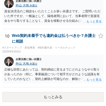
企業法務に強い弁護士
外山 大地
弁護士
資金決済法のご相談をいただくことが多い弁護士です。 ご質問いただ
いた件ですが、一般論として、隔地者間において、当事者間で直接現
金をやり取りすることなく、資金を移動させる仕組みになりますの
で、為替取引（資金移動業）に該当する可能性はあります。 もっと
も、為替取引に該当し得る場合であっても、いわゆる収納代行とし
て、資金移動業の規制の対象外となる余地があります。 この点につい
10
Web契約未着手でも違約金は払うべきか？弁護士
ては、単に「利用者から資金を受け取り、寄付団体に送金する」とい
に相談
う資金の流れだけで判断することはできず、アプリの仕組みが利用者
#スタートアップ・新規事業
#契約書作成・リーガルチェック
と寄付団体をつなぐプラットフォームとしてどのように位置付けられ
2026年8月8日
るのか、利用者からの支払がどのような性質のものなのか、寄付の意
思決定や寄付のタイミングがどのように設定されているのかなど、具
企業法務に強い弁護士
体的なサービスの座組を踏まえて検討する必要があります。 そのた
外山 大地
弁護士
め、現在検討されているアプリについて、資金移動業に該当する可能
正確な回答にあたっては、契約締結に至るまでにどのようなやり取り
性があるか、また、該当する場合にどのようなサービス設計にすれば
があったのか（特に、事業融資について相手方がどのような認識を有
資金移動業に該当しない形（収納代行など）で運用できるかについて
していたのかなど）、契約上解除が可能なのか、解除が可能であると
は、具体的なサービスの仕組みを確認した上で、個別に弁護士へご相
して契約上の違約金等を支払う必要があるのかなど、契約内容や具体
談いただくことをお勧めいたします。
的な経緯を踏まえて精査する必要がございます。 そのため、事情をお
伺いした上での検討が必要となりますので、個別に弁護士へのご相談
もっとみる
をご検討いただければと存じます。