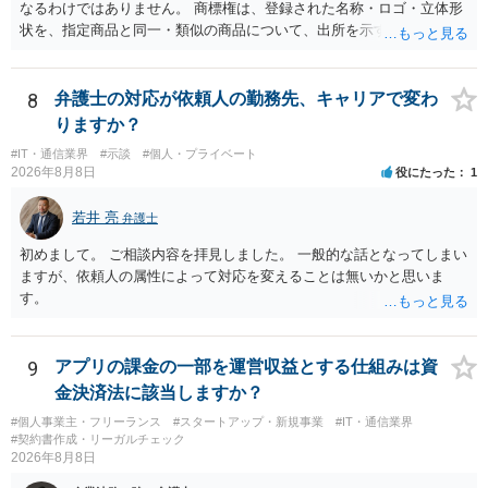
なるわけではありません。 商標権は、登録された名称・ロゴ・立体形
状を、指定商品と同一・類似の商品について、出所を示す表示として
使用した場合に問題となります。したがって、家具を作品の題材とし
て描くにとどまる場合は、通常、商標権侵害にはなりにくいと考えら
れます。 ただし、家具名や特徴的な形状を商品名・広告に大きく表示
8
弁護士の対応が依頼人の勤務先、キャリアで変わ
し、公式商品やライセンス商品と誤認させる販売方法であれば、商標
りますか？
権や不正競争防止法上の問題が生じ得ます。家具のデザインに著作権
#IT・通信業界
#示談
#個人・プライベート
が認められる場合は、著作権も別途問題となります。 無料のSNS投稿
2026年8月8日
役にたった
1
やプレゼントでも、著作権侵害は成立し得ます。商標権については、
有料か無料かよりも、商標として使用しているかが重要です。 また、
若井 亮
弁護士
日本の商標権は原則として日本国内にのみ効力を持ちます。外国で販
売する場合は、販売国の商標・意匠等を確認する必要があります。 他
初めまして。 ご相談内容を拝見しました。 一般的な話となってしまい
の作家の例は、許諾を得ている、権利が消滅している、侵害に当たら
ますが、依頼人の属性によって対応を変えることは無いかと思いま
ない、又は単に権利行使されていないなど、様々な可能性がありま
す。
す。他人が販売していることだけでは、適法とは判断できません。
9
アプリの課金の一部を運営収益とする仕組みは資
金決済法に該当しますか？
#個人事業主・フリーランス
#スタートアップ・新規事業
#IT・通信業界
#契約書作成・リーガルチェック
2026年8月8日