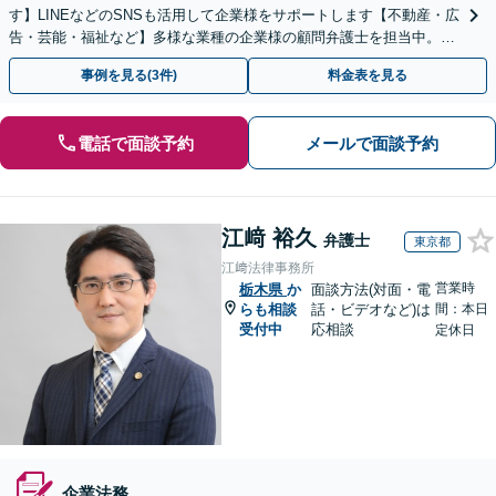
す】LINEなどのSNSも活用して企業様をサポートします【不動産・広
告・芸能・福祉など】多様な業種の企業様の顧問弁護士を担当中。時
代に即した対応ができます【個人事業主様も相談可能】
事例を見る(3件)
料金表を見る
電話で面談予約
メールで面談予約
江﨑 裕久
弁護士
東京都
江﨑法律事務所
営業時
栃木県
か
面談方法(対面・電
らも相談
話・ビデオなど)は
間：本日
受付中
応相談
定休日
企業法務