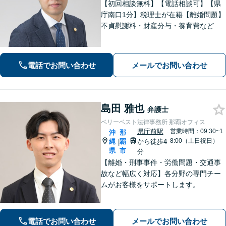
【初回相談無料】【電話相談可】【県
庁南口1分】税理士が在籍【離婚問題】
不貞慰謝料・財産分与・養育費など。
協議・調停・別居中、どの段階でもご
相談ください【不動産】賃料増額（減
額）・明け渡し請求・立退料増額など
電話でお問い合わせ
メールでお問い合わせ
に対応。交渉から訴訟までお任せくだ
さい。
島田 雅也
弁護士
ベリーベスト法律事務所 那覇オフィス
県庁前駅
営業時間：09:30~1
沖
那
8:00（土日祝日）
縄
覇
から徒歩4
|
県
市
分
【離婚・刑事事件・労働問題・交通事
故など幅広く対応】各分野の専門チー
ムがお客様をサポートします。
電話でお問い合わせ
メールでお問い合わせ