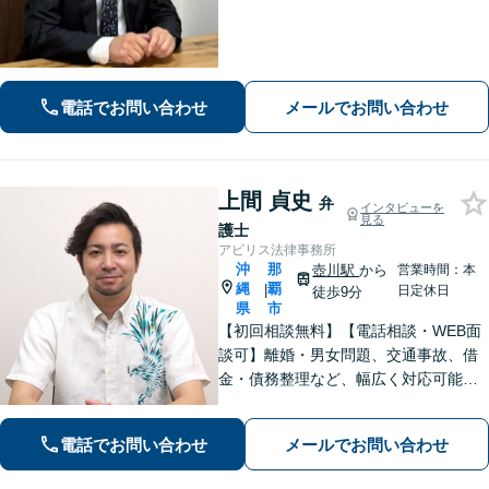
どを中心に対応。相続トラブルは、遺
産分割協議／遺留分、トートーメーの
問題などもご相談可能！交通事故対応
多数【バス停「天久」2分】
電話でお問い合わせ
メールでお問い合わせ
上間 貞史
弁
インタビューを
見る
護士
アビリス法律事務所
沖
那
壺川駅
から
営業時間：本
縄
覇
|
日定休日
徒歩9分
県
市
【初回相談無料】【電話相談・WEB面
談可】離婚・男女問題、交通事故、借
金・債務整理など、幅広く対応可能で
す。地域密着型の法律事務所で、ご相
談しやすい対応体制を整備していま
電話でお問い合わせ
メールでお問い合わせ
す。抱えているお悩みを解決いたしま
すので、お気軽にお問い合わせくださ