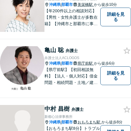
相談ください。
沖縄県
那覇市
美栄橋駅
から徒歩10分
|
【年200件以上の相談対応】
詳細を見
【男性・女性弁護士が多数在
る
籍】【沖縄市と那覇市に事務
所あり】離婚問題、相続問
題、労働雇用、刑事事件、企
業法務・企業側労働「沖縄な
亀山 聡
らではの習慣」を熟知した弁
弁護士
護士が多数在籍。
弁護士法人ACLOGOS
沖縄県
那覇市
県庁前駅
から徒歩6分
|
【県庁前駅】【初回相談無
詳細を見
料】【法人・個人対応】借金
る
問題・相続問題・土地／建物
／建築紛争・企業法務・事業
承継なら弁護士法人アクロゴ
スにお任せください。
中村 昌樹
弁護士
新都心法律事務所
沖縄県
那覇市
おもろまち駅
から徒歩8分
|
【おもろまち駅8分】トラブル