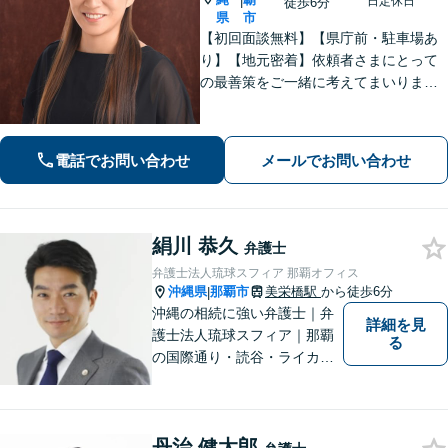
|
日定休日
徒歩6分
県
市
【初回面談無料】【県庁前・駐車場あ
り】【地元密着】依頼者さまにとって
の最善策をご一緒に考えてまいりま
す。不安やご希望を丁寧にお伺いしま
す。まずはお気軽にご相談ください。
【FP1級・宅地建物取引士・銀行業務
電話でお問い合わせ
メールでお問い合わせ
検定の資格あり】【WEB面談可】
絹川 恭久
弁護士
弁護士法人琉球スフィア 那覇オフィス
沖縄県
那覇市
美栄橋駅
から徒歩6分
|
沖縄の相続に強い弁護士｜弁
詳細を見
護士法人琉球スフィア｜那覇
る
の国際通り・読谷・ライカム
の3店舗ある沖縄最大級の法律
事務所｜国際相続案件の実績
多数｜国内外問わず相続案件
丹治 健太郎
を手掛けていきたいと思って