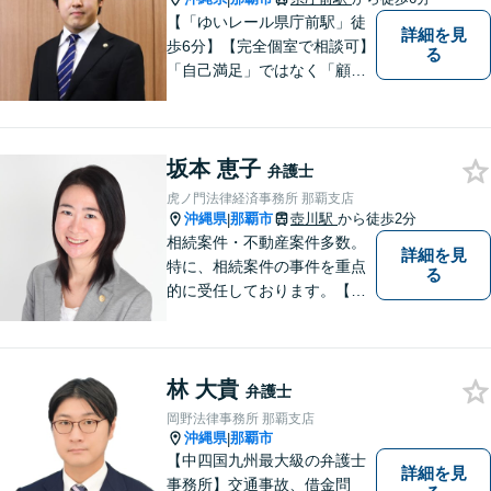
【「ゆいレール県庁前駅」徒
詳細を見
歩6分】【完全個室で相談可】
る
「自己満足」ではなく「顧客
満足」が得られたかどうかを
大切にしています。一人一人
の依頼者に寄り添い、依頼者
坂本 恵子
が本当に求める最高の結果に
弁護士
こだわり続けたいと考えてお
虎ノ門法律経済事務所 那覇支店
ります。 お気軽にご相談くだ
沖縄県
那覇市
壺川駅
から徒歩2分
|
さい。
相続案件・不動産案件多数。
詳細を見
特に、相続案件の事件を重点
る
的に受任しております。【初
回面談30分無料（電話・リモ
ート相談有料）】【夜間対応
可（事前予約要）】なお、労
林 大貴
働問題については、雇用主の
弁護士
方からのご相談のみとさせて
岡野法律事務所 那覇支店
いただいております。
沖縄県
那覇市
|
【中四国九州最大級の弁護士
詳細を見
事務所】交通事故、借金問