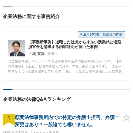
企業法務に関する事例紹介
# 雇用契約書・就業規則作成
【事務所事例】退職した社員から未払い残業代と遅延
損害金を請求する内容証明が届いた事例
下地 寛隆
弁護士
【ご相談内容】※ベリーベスト法律事務所全体の解決事例となります。 【事
件の発端】 当社は、飲食業を営んでおり、本社は東京にありますが、大阪や
神戸などにも店舗を展開しています。 先日、大阪の店舗を退職した元従業員
Xさんから、当社に対して、未払い残業代として500万円（過去2年分）と遅延
損害金の支払いを請求するという通知書が内容証明郵便にて届きました。 ま
た、残業代の計算根拠を記載した書類も郵送されてきました。 【ベリーベス
トの対応とその結果】 Xさんは、大阪にいるとのことでしたので、Xさんとの
面談は、大阪の店舗の店長と、ベリーベスト法律事務所の大阪オフィスの担
企業法務の法律Q&Aランキング
当弁護士とで対応することとなりました。 交渉の場では、担当弁護士から、
大阪の店舗の店長が準備していた証拠資料を用いて、丁寧に、当社としてXさ
んの実労働時間とは判断していない部分について説明するとともに、この部
1
分については、会社としてXさんの労働時間と認めることはできないから、X
顧問法律事務所内での特定の弁護士拒否、弁護士
さんが、労働基準監督署に相談したとしても、同じ説明をするし、裁判所で
変更はあり？一般論でも構いません。
法的手続を取ったとしても、同じ説明をしていくと話をしました。 この時
は、Xさんは、労働基準監督署や知り合いの弁護士と相談すると言って帰りま
#顧問弁護士契約
#メーカー・製造業