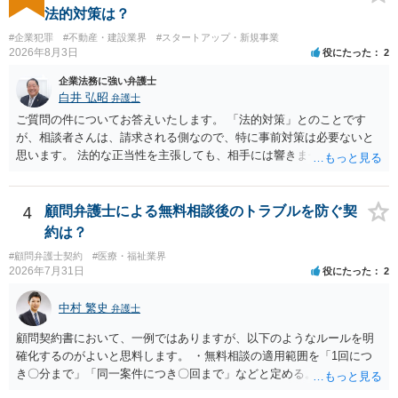
法的対策は？
#企業犯罪
#不動産・建設業界
#スタートアップ・新規事業
2026年8月3日
役にたった
2
企業法務に強い弁護士
白井 弘昭
弁護士
ご質問の件についてお答えいたします。 「法的対策」とのことです
が、相談者さんは、請求される側なので、特に事前対策は必要ないと
思います。 法的な正当性を主張しても、相手には響きません。そもそ
も、法的正当性が薄いことは相手も分かっていますので。 相手方が法
的手段として裁判（おそらく少額訴訟）をするかどうかの問題ですの
で、訴訟を提起してきたら粛々と対応することになります。 少額訴訟
4
顧問弁護士による無料相談後のトラブルを防ぐ契
は、１人（１社）年間１０回までしかできないので、こちらが毅然と
約は？
支払いを拒否すれば、少額訴訟を提起する可能性は、低いものと思わ
#顧問弁護士契約
#医療・福祉業界
れます。 ただ、裁判を東京などの遠隔地で起こされますと、対応する
2026年7月31日
役にたった
2
だけで費用がかかりますので、難しいところです。 当事者での対応で
すと、押し負けて支払うかもと考えますので、弁護士に依頼するなど
中村 繁史
弁護士
して対応をすれば、より裁判をしてくる可能性は減りますが、当然費
用がかかります。 毅然と拒否して後は裁判するならしてくださいの対
顧問契約書において、一例ではありますが、以下のようなルールを明
応、弁護士に依頼して同様の対応、裁判してきたら、従業員にて粛々
確化するのがよいと思料します。 ・無料相談の適用範囲を「1回につ
と対応のどれかを選択することになります。 以上、ご参考まで。
き〇分まで」「同一案件につき〇回まで」などと定める。 ・無料相談
の範囲を超える継続的な質疑応答やメール対応は原則として受け付け