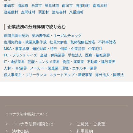
那覇市
浦添市
糸満市
豊見城市
南城市
与那原町
南風原町
渡嘉敷村
座間味村
粟国村
渡名喜村
八重瀬町
企業法務の分野詳細で絞り込む
顧問弁護士契約
契約書作成・リーガルチェック
雇用契約書・就業規則作成
社員の解雇
取締役解任対応
不祥事対応
M&A・事業承継
知的財産・特許
倒産・企業清算
企業犯罪
FC・フランチャイズ
金融・保険業界
学校法人
医療・福祉業界
IT・通信業界
芸能・エンタメ業界
物流・運送業
不動産・建設業界
人材・HR業界
メーカー・製造業
環境・エネルギー業界
個人事業主・フリーランス
スタートアップ・新規事業
海外法人・国際法
ココナラ法律相談について
ココナラ法律相談とは
ご意見・ご要望
法律Q&A
利用規約