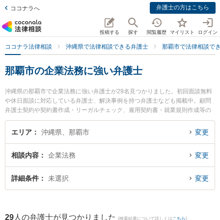
弁護士の方はこちら
ココナラへ
投稿する
探す
閲覧履歴
マイリスト
ログイン
ココナラ法律相談
沖縄県で法律相談できる弁護士
那覇市で法律相談で
那覇市の企業法務に強い弁護士
沖縄県の那覇市で企業法務に強い弁護士が29名見つかりました。初回面談無料
や休日面談に対応している弁護士、解決事例を持つ弁護士なども掲載中。顧問
弁護士契約や契約書作成・リーガルチェック、雇用契約書・就業規則作成等の
細かな分野での絞り込み検索もでき便利です。特に企業のための法律事務所TH
REEUPの福本 龍之介弁護士やベリーベスト法律事務所 那覇オフィスの下地 寛
エリア
沖縄県、那覇市
変更
隆弁護士、きびたき法律事務所の久納 京祐弁護士のプロフィール情報や弁護士
費用、強みなどが注目されています。『那覇市で土日や夜間に発生した企業法
相談内容
企業法務
変更
務のトラブルを今すぐに弁護士に相談したい』『企業法務のトラブル解決の実
績豊富な近くの弁護士を検索したい』『初回相談無料で企業法務を法律相談で
きる那覇市内の弁護士に相談予約したい』などでお困りの相談者さんにおすす
詳細条件
未選択
変更
めです。
29
人の弁護士が見つかりました
(検索結果について詳しくは
こちら
)