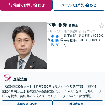
電話でお問い合わせ
メールでお問い合わせ
下地 寛隆
弁護士
ベリーベスト法律事務所 那覇オフィス
県庁前駅
営業時間：09:30~1
沖
那
8:00（土日祝日）
縄
覇
から徒歩4
|
県
市
分
企業法務
【初回相談30分無料】【月額3980円（税込）から契約可能】【顧問企
業数2000社以上】各業種の商習慣に応じたハイレベルなリーガルサー
ビスを提供。契約書の作成／リーガルチェック／M&A／労働問題／知
的財産等、お任せください【他士業連携可能】
事例を見る(5件)
料金表を見る