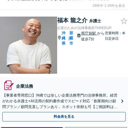
29件中 1-29件を表示
福本 龍之介
弁護士
企業のための法律事務所THREEUP
沖
那
県庁前駅
から
営業時間：本
縄
覇
|
日定休日
徒歩7分
県
市
企業法務
【事業者専用窓口】沖縄では珍しい企業法務専門の法律事務所。経営
がわかる弁護士×AI活用の契約書作成でスピード対応「創業期向け顧
問プラン／顧問見直しプランあり」スポット依頼も可【ご相談料はご
依頼時に着手金へ充当／休日・夜間相談可】
料金表を見る