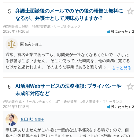
ず、継続して対応する場合は「個別受任（有料契約）」が必要であ
る。 ・無料相談から個別の事件処理へ移行する場合は、弁護士と従業
5
弁護士面談後のメールでのその後の報告は無料に
員との間で必ず個別の委任契約書を締結し、着手金や報酬等の費用体
なるが、弁護士として興味ありますか？
系を事前に明示する手続を義務付ける。 相談料が無料であっても、法
#顧問弁護士契約
#契約書作成・リーガルチェック
律相談という法的サービスを提供する以上、弁護士は善良な管理者の
2026年7月26日
役にたった
2
注意をもって対応する義務（善管注意義務）を負うものと思料しま
す。したがって、著しく不誠実な対応、放置、あるいは誤った不当な
匿名A
弁護士
回答を繰り返したような場合には、弁護士法上の誠実義務違反や品位
保持違反（弁護士法56条1項）として、弁護士会の懲戒対象となり得る
通常、有名企業であっても、顧問先が一社なくなるくらいで、さした
との理解でよいと考えます。 新たな法律事務所を探す手段について
る影響はございません。 そこに使っていた時間を、他の業務に充てる
は、このウェブサイトで探す方法のほか、弁護士会や法律事務所に直
だけかと思われます。 そのような職業であると割り切ってご相談され
接問い合わせをする方法もあり得ると存じます。
た方が、かえって良い弁護士に巡り会えるのではないかと思います。
相談者様のご意見が反映されることを、お祈りしております。
6
AI活用Webサービスの法務相談: プライバシーや
未成年対応など
#契約書作成・リーガルチェック
#IT・通信業界
#個人事業主・フリーランス
2026年7月18日
役にたった
2
倉田 勲
弁護士
申し訳ありませんがこの場は一般的な法律相談をする場ですので、個
別のご依頼等のやり取りはできません。 スポットのご依頼についての