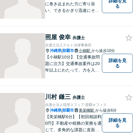
詳細を見
に巻き込まれた方に寄り添
る
い、できるかぎり迅速にそし
て最善の解決を図るべく、常
に全力で取り組んでおりま
す。企業法務、土地問題、離
照屋 俊幸
婚、借金、相続、交通事故
弁護士
等、生活上のトラブルがござ
弁護士法人テルト法律事務所
いましたら、お気軽にご相談
沖縄県
那覇市
小禄駅
から徒歩10分
|
下さい。
【小禄駅10分】【交通事故問
詳細を見
題に注力】交通事故案件は20
る
年以上にわたって、力を入れ
てきました。保険会社との示
談交渉/後遺障害等級の認定/損
害賠償請求などにお困りの方
川村 鎌三
はぜひ、当事務所にご相談く
弁護士
ださい。【企業法務対応可
弁護士法人琉球スフィア 那覇オフィス
能】
沖縄県
那覇市
美栄橋駅
から徒歩6分
|
【美栄橋駅6分】【初回相談料
詳細を見
0円】不動産や税務の実務を通
る
じて、多角的な課題に直面す