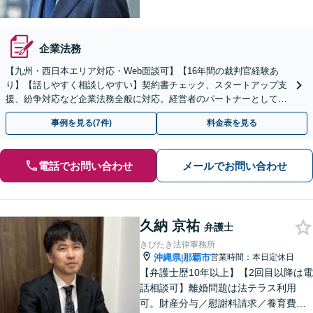
企業法務
【九州・西日本エリア対応・Web面談可】【16年間の裁判官経験あ
り】【話しやすく相談しやすい】契約書チェック、スタートアップ支
援、紛争対応など企業法務全般に対応。経営者のパートナーとして伴
走し、依頼者さまのビジネスをサポートします！
事例を見る(7件)
料金表を見る
電話でお問い合わせ
メールでお問い合わせ
久納 京祐
弁護士
きびたき法律事務所
沖縄県
那覇市
営業時間：本日定休日
|
【弁護士歴10年以上】【2回目以降は電
話相談可】離婚問題は法テラス利用
可。財産分与／慰謝料請求／養育費な