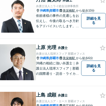
弁護士
おります。どうぞよろしくお
弁護士法人ニライ総合法律事務所
願いします。
沖縄県
那覇市
美栄橋駅
から徒歩10分
|
依頼者様の事件の見通しをお
詳細を見
伝えし、今後の取るべき方針
る
をアドバイスいたします。徹
底したリーガルサービスを提
供します。
上原 光理
弁護士
弁護士法人琉球スフィア 那覇オフィス
沖縄県
那覇市
美栄橋駅
から徒歩6分
|
沖縄の相続に強い弁護士｜弁
詳細を見
護士法人琉球スフィア｜那覇
る
の国際通り・読谷・ライカム
の3店舗ある沖縄最大級の法律
事務所｜私自身、月に10件程
度の新規相談を受けておりま
上島 成顕
す。お気軽にご連絡くださ
弁護士
い！
弁護士法人ユア・エース 那覇オフィス
沖縄県
那覇市
県庁前駅
から徒歩6分
|