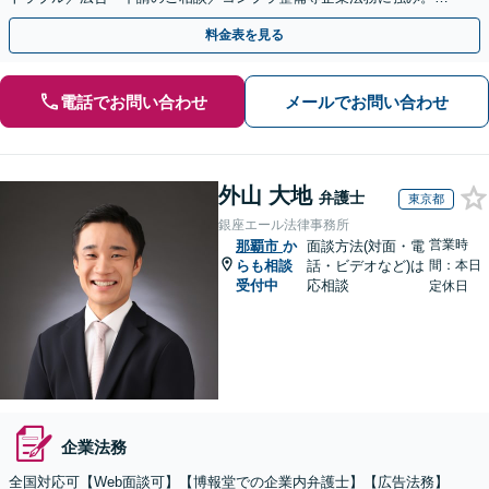
式の相続／誹謗中傷対策／不動産問題まで幅広く対応！
料金表を見る
電話でお問い合わせ
メールでお問い合わせ
外山 大地
弁護士
東京都
銀座エール法律事務所
営業時
那覇市
か
面談方法(対面・電
らも相談
話・ビデオなど)は
間：本日
受付中
応相談
定休日
企業法務
全国対応可【Web面談可】【博報堂での企業内弁護士】【広告法務】