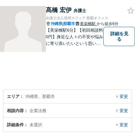
きるだけ早く解決できるよう
尽力します！皆様のご希望を
髙橋 宏伊
弁護士
丁寧にお聞きします。【牧志
弁護士法人琉球スフィア 那覇オフィス
駅・安里駅から徒歩圏】
沖縄県
那覇市
美栄橋駅
から徒歩6分
|
【美栄橋駅6分】【初回相談料
詳細を見
0円】身近な人々の不安や悩み
る
に寄り添いたいという思いか
ら、弁護士を志しました。 人
生を左右する法律問題に真摯
に向き合い、最善の解決を目
指すことが私の信念です。
【休日面談可】
エリア
沖縄県、那覇市
変更
相談内容
企業法務
変更
詳細条件
未選択
変更