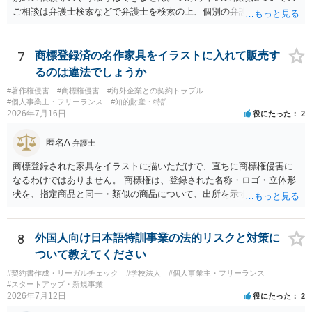
ご相談は弁護士検索などで弁護士を検索の上、個別の弁護士にご連絡
ください。
7
商標登録済の名作家具をイラストに入れて販売す
るのは違法でしょうか
#著作権侵害
#商標権侵害
#海外企業との契約トラブル
#個人事業主・フリーランス
#知的財産・特許
2026年7月16日
役にたった
2
匿名A
弁護士
商標登録された家具をイラストに描いただけで、直ちに商標権侵害に
なるわけではありません。 商標権は、登録された名称・ロゴ・立体形
状を、指定商品と同一・類似の商品について、出所を示す表示として
使用した場合に問題となります。したがって、家具を作品の題材とし
て描くにとどまる場合は、通常、商標権侵害にはなりにくいと考えら
れます。 ただし、家具名や特徴的な形状を商品名・広告に大きく表示
8
外国人向け日本語特訓事業の法的リスクと対策に
し、公式商品やライセンス商品と誤認させる販売方法であれば、商標
ついて教えてください
権や不正競争防止法上の問題が生じ得ます。家具のデザインに著作権
#契約書作成・リーガルチェック
#学校法人
#個人事業主・フリーランス
が認められる場合は、著作権も別途問題となります。 無料のSNS投稿
#スタートアップ・新規事業
やプレゼントでも、著作権侵害は成立し得ます。商標権については、
2026年7月12日
役にたった
2
有料か無料かよりも、商標として使用しているかが重要です。 また、