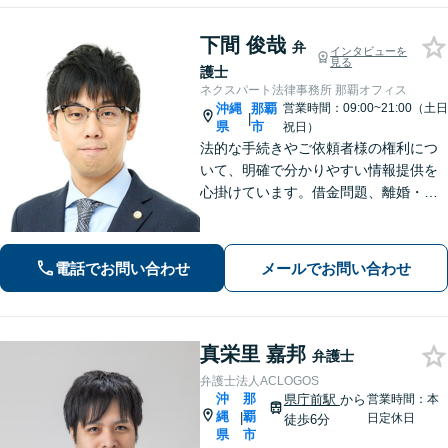
い。
下間 俊哉
弁
インタビューを
見る
護士
ネクスパート法律事務所 那覇オフィス
沖縄
那覇
営業時間：09:00~21:00（土日
|
県
市
祝日）
法的な手続きやご依頼者様の権利につ
いて、明確で分かりやすい情報提供を
心掛けています。借金問題、離婚・男
女トラブル、相続、交通事故、刑事事
件など、様々な問題を共に解決し、未
来を明るいものにするお手伝いをさせ
電話でお問い合わせ
メールでお問い合わせ
ていただきます。【分割払い可】
真栄里 嘉邦
弁護士
弁護士法人ACLOGOS
沖
那
県庁前駅
から
営業時間：本
縄
覇
|
日定休日
徒歩6分
県
市