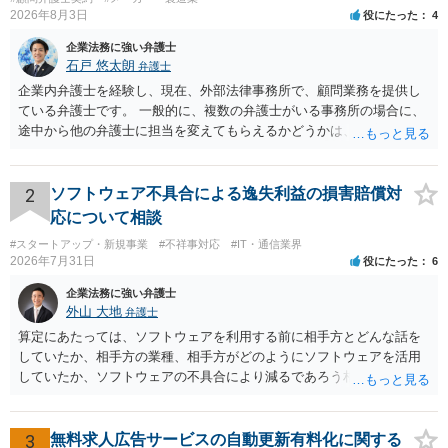
したが、1週間ほどたった頃、Xさんから、大阪オフィスの担当弁護士に連絡
2026年8月3日
役にたった
4
があり、当社の回答した残業代の支払を受けることを了承する旨の話もあり
企業法務に強い弁護士
ましたので、Xさんと当社とで当社の認める残業代を支払うことと、Xさんは
石戸 悠太朗
それ以上の請求をしない旨の合意書を交わし、本件は円満に解決しました。
弁護士
企業内弁護士を経験し、現在、外部法律事務所で、顧問業務を提供し
ている弁護士です。 一般的に、複数の弁護士がいる事務所の場合に、
途中から他の弁護士に担当を変えてもらえるかどうかは、当該事務所
の代表の判断に委ねられています。 もっとも、代表としても、依頼者
が不満を抱いている弁護士を担当にすることは望ましくないため、別
の弁護士に変更するのが通常でしょう。それでも、担当弁護士を変え
2
ソフトウェア不具合による逸失利益の損害賠償対
てくれない場合は、他の弁護士の担当案件が一般で担当を変えられな
応について相談
いなどの事情があるかと思います。 担当弁護士が変わらず、仕事内容
#スタートアップ・新規事業
#不祥事対応
#IT・通信業界
も改善されない場合には、決済権限を持つ上司に相談し、顧問契約自
2026年7月31日
役にたった
6
体を見直すのが一番かと思います。
企業法務に強い弁護士
外山 大地
弁護士
算定にあたっては、ソフトウェアを利用する前に相手方とどんな話を
していたか、相手方の業種、相手方がどのようにソフトウェアを活用
していたか、ソフトウェアの不具合により減るであろう相手方の将来
の収入がどの程度得られる見込みであったか等、精査する必要があり
ます。 すでに王先生からも回答されている通り、最寄りの弁護士に相
談されることをお勧めします。
3
無料求人広告サービスの自動更新有料化に関する