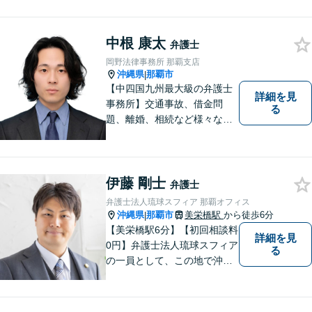
事務所｜不安に悩まされる
日々から解放されるよう迅速
中根 康太
に対応し、あなたの立場に立
弁護士
ったベストな紛争解決を導く
岡野法律事務所 那覇支店
ことを常に大切にしていま
沖縄県
那覇市
|
す。
【中四国九州最大級の弁護士
詳細を見
事務所】交通事故、借金問
る
題、離婚、相続など様々な問
題について、「何度でも無
料」の相談を行っています！
まずはお気軽にご相談くださ
い！
伊藤 剛士
弁護士
弁護士法人琉球スフィア 那覇オフィス
沖縄県
那覇市
美栄橋駅
から徒歩6分
|
【美栄橋駅6分】【初回相談料
詳細を見
0円】弁護士法人琉球スフィア
る
の一員として、この地で沖縄
の皆さまのお役に立てるよ
う、全力を尽くしてまいりま
す。 「ご相談＝ご依頼」では