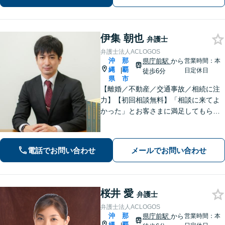
伊集 朝也
弁護士
弁護士法人ACLOGOS
沖
那
県庁前駅
から
営業時間：本
縄
覇
|
日定休日
徒歩6分
県
市
【離婚／不動産／交通事故／相続に注
力】【初回相談無料】「相談に来てよ
かった」とお客さまに満足してもらう
ことを大切にしています！沖縄にお住
まいの方・中小企業の方を支えるべ
く、丁寧なヒアリングで皆様のお気持
電話でお問い合わせ
メールでお問い合わせ
ちに寄り添います。
桜井 愛
弁護士
弁護士法人ACLOGOS
沖
那
県庁前駅
から
営業時間：本
縄
覇