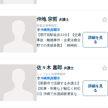
る依頼者を支えるには、法律
面からの支援が不可欠である
と痛感し、弁護士を志しまし
仲地 宗哲
た。 複雑な問題を一つの窓口
弁護士
で解決できる存在を目指し、
南風法律事務所
日々研鑽を重ねています。
沖縄県
那覇市
|
【県庁前駅徒歩11分】【交通
詳細を見
事故・離婚事件・企業法務分
る
野での実績多数】「精神的な
負担の軽減」や「解決プロセ
ス」を重視し、弁護を進めて
まいります。見積もりは無料
ですので、お気軽にご相談く
佐々木 嘉郎
弁護士
ださい。個々に応じた解決策
じょうなん法律事務所
をご提案します。
沖縄県
那覇市
|
【那覇市で活躍する弁護士】
詳細を見
【民事・刑事など幅広く対応
る
◎】沖縄で弁護経験豊富な弁
護士！スピーディな対応を心
掛け、皆様の抱える問題がで