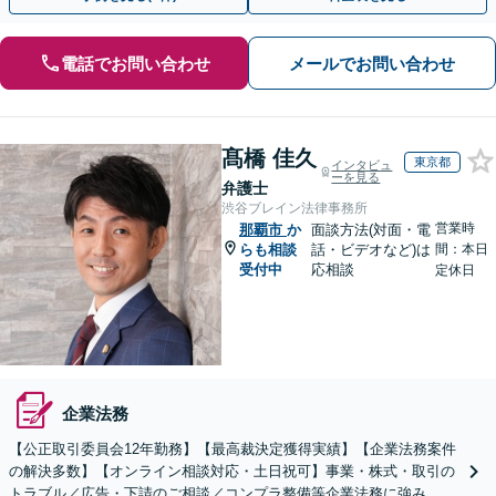
電話でお問い合わせ
メールでお問い合わせ
髙橋 佳久
東京都
インタビュ
ーを見る
弁護士
渋谷ブレイン法律事務所
営業時
那覇市
か
面談方法(対面・電
らも相談
話・ビデオなど)は
間：本日
受付中
応相談
定休日
企業法務
【公正取引委員会12年勤務】【最高裁決定獲得実績】【企業法務案件
の解決多数】【オンライン相談対応・土日祝可】事業・株式・取引の
トラブル／広告・下請のご相談／コンプラ整備等企業法務に強み。株