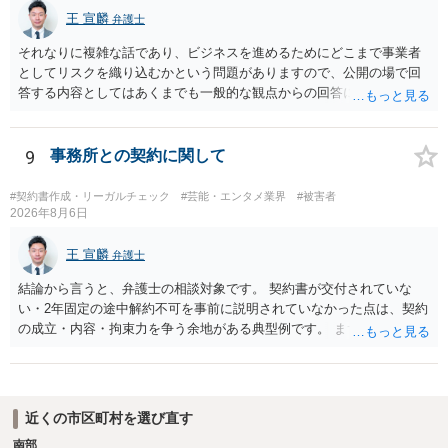
日本の商標権は原則として日本国内にのみ効力を持ちます。外国で販
王 宣麟
弁護士
売する場合は、販売国の商標・意匠等を確認する必要があります。 他
の作家の例は、許諾を得ている、権利が消滅している、侵害に当たら
それなりに複雑な話であり、ビジネスを進めるためにどこまで事業者
ない、又は単に権利行使されていないなど、様々な可能性がありま
としてリスクを織り込むかという問題がありますので、公開の場で回
す。他人が販売していることだけでは、適法とは判断できません。
答する内容としてはあくまでも一般的な観点からの回答になります
が、 全体的な方向性でいえば、 ・提供するサービスの中心を「日本語
授業・言語コーチング」と明確に位置付け、サーフィンや農業体験、
工場見学等のアクティビティは、旅行商品ではなく授業に付随した無
9
事務所との契約に関して
償の交流・学習機会として整理すること。 ・宿泊・交通・レンタカー
等の契約主体および支払は常にクライアント本人と事業者の間で完結
#契約書作成・リーガルチェック
#芸能・エンタメ業界
#被害者
させ、日本語講師は予約手続や支払の代理・媒介・取次・窓口を担わ
2026年8月6日
ないこと。 ・利用規約・免責条項では、①講師は旅行業者ではなく運
送・宿泊等のサービス提供者とは独立した立場であること、②参加者
王 宣麟
弁護士
の移動・アクティビティ参加は自己の判断と責任によること、③講師
結論から言うと、弁護士の相談対象です。 契約書が交付されていな
の故意・重大な過失を除く範囲で事故等についての責任を限定するこ
い・2年固定の途中解約不可を事前に説明されていなかった点は、契約
とを明示すること。 この辺りは意識して書類等を作成された方がよろ
の成立・内容・拘束力を争う余地がある典型例です。 まずは、運営と
しいかと思います。 公開の場で個別具体的な内容に従って回答するの
のやり取り、規約のスクショ等の証拠を集めて、弁護士に相談されて
にも限界がありますので、資料などを持参の上、弁護士の相談される
みてはいかがでしょうか。 また同時並行で（もしまだされていないの
ことをお勧めします。
であれば）書面で退所意思の明確化はしておくべきだと考えます。
近くの市区町村を選び直す
南部