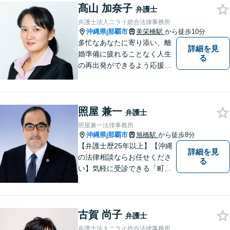
髙山 加奈子
ございませんので、安心して
弁護士
経験豊富な弁護士にご相談く
弁護士法人ニライ総合法律事務所
ださい。
沖縄県
那覇市
美栄橋駅
から徒歩10分
|
多忙なあなたに寄り添い、離
詳細を見
婚準備に疲れることなく人生
る
の再出発ができるよう応援し
ます。
照屋 兼一
弁護士
照屋兼一法律事務所
沖縄県
那覇市
旭橋駅
から徒歩8分
|
【弁護士歴25年以上】【沖縄
詳細を見
の法律相談ならお任せくださ
る
い】気軽に受診できる「町医
者」のような弁護士でありた
いと思っています。豊富な経
験により培ったノウハウを活
古賀 尚子
かし、ひとりでも多く悩まれ
弁護士
ている方を救います。ぜひご
弁護士法人ニライ総合法律事務所