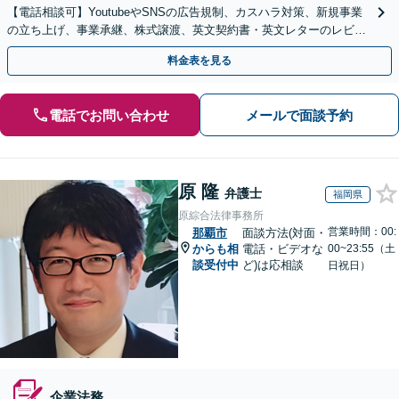
【電話相談可】YoutubeやSNSの広告規制、カスハラ対策、新規事業
の立ち上げ、事業承継、株式譲渡、英文契約書・英文レターのレビュ
ー・ドラフトなどに対応。
料金表を見る
電話でお問い合わせ
メールで面談予約
原 隆
弁護士
福岡県
原綜合法律事務所
営業時間：00:
那覇市
面談方法(対面・
からも相
電話・ビデオな
00~23:55（土
談受付中
ど)は応相談
日祝日）
企業法務