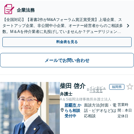
企業法務
【全国対応】【著書2作がM&Aフォーラム賞正賞受賞】上場企業、ス
タートアップ企業、非公開中小企業、オーナー経営者からのご相談多
数。M＆Aを仲介業者に丸投げしていませんか？デューデリジェンス
や契約書作成・交渉はお任せください【初回無料】
料金表を見る
メールでお問い合わせ
柴田 啓介
福岡県
インタビュ
ーを見る
弁護士
A＆S福岡法律事務所弁護士法人
営業時
那覇市
か
面談方法(対面・電
らも相談
話・ビデオなど)は
間：本日
受付中
応相談
定休日