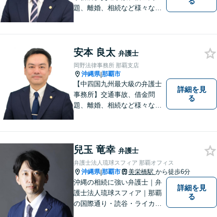
る
題、離婚、相続など様々な問
題について、「何度でも無
料」の相談を行っています！
まずはお気軽にご相談くださ
い！
安本 良太
弁護士
岡野法律事務所 那覇支店
沖縄県
那覇市
|
【中四国九州最大級の弁護士
詳細を見
事務所】交通事故、借金問
る
題、離婚、相続など様々な問
題について、「何度でも無
料」の相談を行っています！
まずはお気軽にご相談くださ
い！
兒玉 竜幸
弁護士
弁護士法人琉球スフィア 那覇オフィス
沖縄県
那覇市
美栄橋駅
から徒歩6分
|
沖縄の相続に強い弁護士｜弁
詳細を見
護士法人琉球スフィア｜那覇
る
の国際通り・読谷・ライカム
の3店舗ある沖縄最大級の法律