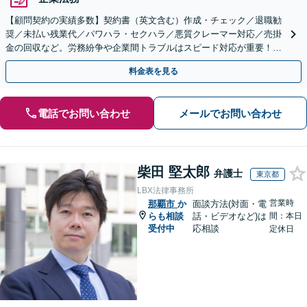
【顧問契約の実績多数】契約書（英文含む）作成・チェック／退職勧
奨／未払い残業代／パワハラ・セクハラ／悪質クレーマー対応／売掛
金の回収など。労務紛争や企業間トラブルはスピード対応が重要！ビ
ジネスを発展させるために全力でサポートします。
料金表を見る
電話でお問い合わせ
メールでお問い合わせ
柴田 堅太郎
弁護士
東京都
LBX法律事務所
営業時
那覇市
か
面談方法(対面・電
らも相談
話・ビデオなど)は
間：本日
受付中
応相談
定休日