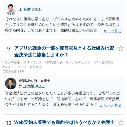
有料か無料かよりも、商標として使用しているかが重要です。 また、
日本の商標権は原則として日本国内にのみ効力を持ちます。外国で販
王 宣麟
弁護士
売する場合は、販売国の商標・意匠等を確認する必要があります。 他
の作家の例は、許諾を得ている、権利が消滅している、侵害に当たら
それなりに複雑な話であり、ビジネスを進めるためにどこまで事業者
ない、又は単に権利行使されていないなど、様々な可能性がありま
としてリスクを織り込むかという問題がありますので、公開の場で回
す。他人が販売していることだけでは、適法とは判断できません。
答する内容としてはあくまでも一般的な観点からの回答になります
が、 全体的な方向性でいえば、 ・提供するサービスの中心を「日本語
授業・言語コーチング」と明確に位置付け、サーフィンや農業体験、
工場見学等のアクティビティは、旅行商品ではなく授業に付随した無
9
アプリの課金の一部を運営収益とする仕組みは資
償の交流・学習機会として整理すること。 ・宿泊・交通・レンタカー
金決済法に該当しますか？
等の契約主体および支払は常にクライアント本人と事業者の間で完結
#個人事業主・フリーランス
#契約書作成・リーガルチェック
#IT・通信業界
させ、日本語講師は予約手続や支払の代理・媒介・取次・窓口を担わ
#スタートアップ・新規事業
ないこと。 ・利用規約・免責条項では、①講師は旅行業者ではなく運
2026年8月8日
送・宿泊等のサービス提供者とは独立した立場であること、②参加者
企業法務に強い弁護士
の移動・アクティビティ参加は自己の判断と責任によること、③講師
外山 大地
弁護士
の故意・重大な過失を除く範囲で事故等についての責任を限定するこ
とを明示すること。 この辺りは意識して書類等を作成された方がよろ
資金決済法のご相談をいただくことが多い弁護士です。 ご質問いただ
しいかと思います。 公開の場で個別具体的な内容に従って回答するの
いた件ですが、一般論として、隔地者間において、当事者間で直接現
にも限界がありますので、資料などを持参の上、弁護士の相談される
金をやり取りすることなく、資金を移動させる仕組みになりますの
ことをお勧めします。
で、為替取引（資金移動業）に該当する可能性はあります。 もっと
も、為替取引に該当し得る場合であっても、いわゆる収納代行とし
て、資金移動業の規制の対象外となる余地があります。 この点につい
10
Web契約未着手でも違約金は払うべきか？弁護士