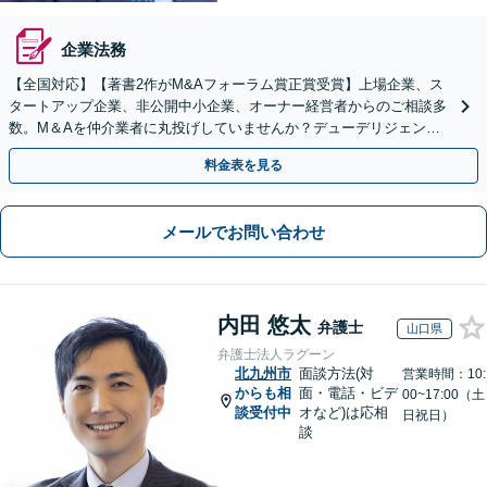
企業法務
【全国対応】【著書2作がM&Aフォーラム賞正賞受賞】上場企業、ス
タートアップ企業、非公開中小企業、オーナー経営者からのご相談多
数。M＆Aを仲介業者に丸投げしていませんか？デューデリジェンス
や契約書作成・交渉はお任せください【初回無料】
料金表を見る
メールでお問い合わせ
内田 悠太
弁護士
山口県
弁護士法人ラグーン
北九州市
面談方法(対
営業時間：10:
からも相
面・電話・ビデ
00~17:00（土
談受付中
オなど)は応相
日祝日）
談