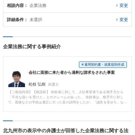
相談内容
企業法務
変更
詳細条件
未選択
変更
企業法務に関する事例紹介
# 雇用契約書・就業規則作成
会社に面接に来た者から過剰な請求をされた事案
松枝 弘樹
弁護士
【ご相談内容】【相談前】 依頼者に対して、入社希望者である相手方から
「不当な扱いを受けた」とのクレームがあった。 依頼者は、相手方に対し
て、面接などの手続は適正に行った旨の説明をしたが、「誠意を見せろ」な
どと言われて、取り合ってもらえなかった。 【相談後】 弁護士が継続相談と
いう形で入り、依頼者が相手方に対して弁護士を介入させる旨の説明したと
ころ、相手方の攻勢が弱まり、最終的には謝罪をする形で解決となった。
【弁護士のコメント】 企業にとって、消費者等からのクレームというものは
切っても切り離せないものです。勿論、正当なクレームであれば、企業は真
北九州市の表示中の弁護士が回答した企業法務に関する法
摯に受け止め、謝罪・原因究明・再発防止を行わなければなりません。 しか