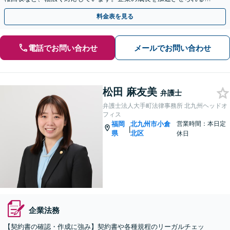
うに、法的観点からしっかりサポートします。
料金表を見る
電話でお問い合わせ
メールでお問い合わせ
松田 麻友美
弁護士
弁護士法人大手町法律事務所 北九州ヘッドオ
フィス
福岡
北九州市小倉
営業時間：本日定
|
県
北区
休日
企業法務
【契約書の確認・作成に強み】契約書や各種規程のリーガルチェッ