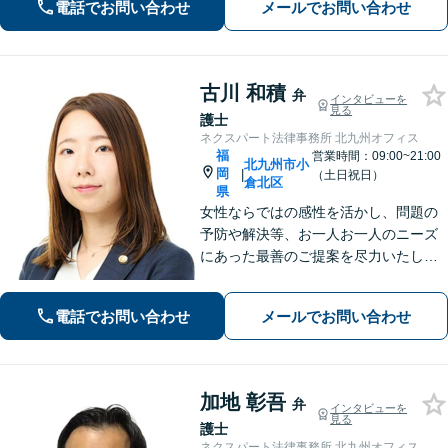
力と交渉力を強みに円満な相続へ。
電話でお問い合わせ
メールでお問い合わせ
古川 和積
弁
インタビューを
見る
護士
ネクスパート法律事務所 北九州オフィス
福
営業時間：09:00~21:00
北九州市小
岡
|
（土日祝日）
倉北区
県
女性ならではの感性を活かし、問題の
予防や解決等、お一人お一人のニーズ
にあった最善のご提案を尽力いたしま
す。 お客様が心から安心できるよう誠
心誠意サポートいたしますので、法的
電話でお問い合わせ
メールでお問い合わせ
なお困りごとは是非ご相談ください。
【お子様連れ相談可】
加地 彰吾
弁
インタビューを
見る
護士
ネクスパート法律事務所 北九州オフィス