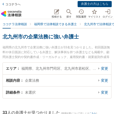
弁護士の方はこちら
ココナラへ
投稿する
探す
閲覧履歴
マイリスト
ログイン
ココナラ法律相談
福岡県で法律相談できる弁護士
北九州市で法律相談
北九州市の企業法務に強い弁護士
福岡県の北九州市で企業法務に強い弁護士が33名見つかりました。初回面談無
料や休日面談に対応している弁護士、解決事例を持つ弁護士なども掲載中。顧
問弁護士契約や契約書作成・リーガルチェック、雇用契約書・就業規則作成等
の細かな分野での絞り込み検索もでき便利です。特に平井・柏﨑法律事務所の
吉田 麻衣弁護士や弁護士法人ＯＮＥ 門司オフィスの田川 瞳弁護士、弁護士法
エリア
福岡県、北九州市門司区、北九州市若松区、北九州市戸畑区、北九州市小倉北区、北九州市小倉南区、北九州市八幡東区、北九州市八幡西区
変更
人自由 城野法律事務所の阪本 志雄弁護士のプロフィール情報や弁護士費用、強
みなどが注目されています。『北九州市で土日や夜間に発生した企業法務のト
相談内容
企業法務
変更
ラブルを今すぐに弁護士に相談したい』『企業法務のトラブル解決の実績豊富
な近くの弁護士を検索したい』『初回相談無料で企業法務を法律相談できる北
九州市内の弁護士に相談予約したい』などでお困りの相談者さんにおすすめで
詳細条件
未選択
変更
す。
33
人の弁護士が見つかりました
(検索結果について詳しくは
こちら
)