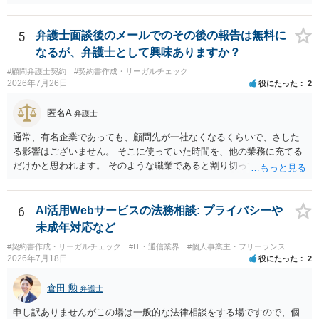
の範囲を超える継続的な質疑応答やメール対応は原則として受け付け
ず、継続して対応する場合は「個別受任（有料契約）」が必要であ
る。 ・無料相談から個別の事件処理へ移行する場合は、弁護士と従業
5
弁護士面談後のメールでのその後の報告は無料に
員との間で必ず個別の委任契約書を締結し、着手金や報酬等の費用体
なるが、弁護士として興味ありますか？
系を事前に明示する手続を義務付ける。 相談料が無料であっても、法
#顧問弁護士契約
#契約書作成・リーガルチェック
律相談という法的サービスを提供する以上、弁護士は善良な管理者の
2026年7月26日
役にたった
2
注意をもって対応する義務（善管注意義務）を負うものと思料しま
す。したがって、著しく不誠実な対応、放置、あるいは誤った不当な
匿名A
弁護士
回答を繰り返したような場合には、弁護士法上の誠実義務違反や品位
保持違反（弁護士法56条1項）として、弁護士会の懲戒対象となり得る
通常、有名企業であっても、顧問先が一社なくなるくらいで、さした
との理解でよいと考えます。 新たな法律事務所を探す手段について
る影響はございません。 そこに使っていた時間を、他の業務に充てる
は、このウェブサイトで探す方法のほか、弁護士会や法律事務所に直
だけかと思われます。 そのような職業であると割り切ってご相談され
接問い合わせをする方法もあり得ると存じます。
た方が、かえって良い弁護士に巡り会えるのではないかと思います。
相談者様のご意見が反映されることを、お祈りしております。
6
AI活用Webサービスの法務相談: プライバシーや
未成年対応など
#契約書作成・リーガルチェック
#IT・通信業界
#個人事業主・フリーランス
2026年7月18日
役にたった
2
倉田 勲
弁護士
申し訳ありませんがこの場は一般的な法律相談をする場ですので、個