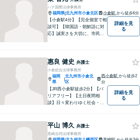
ハナ国際法律事務所
福岡県
北九州市小倉北区
小倉駅
から徒歩6分
|
【小倉駅4分】【完全個室で相
詳細を見
談可】【韓国語・朝鮮語に対
る
応】誠実さを大切に、市民に
寄り添う弁護士を目指してい
ます。皆様の状況を深く理解
し、納得のいく解決へと尽力
惠良 健史
いたします。お困りの方は、
弁護士
ご相談ください。
小倉総合法律事務所
西小倉駅
から徒歩2
福岡
北九州市小倉北
|
県
区
分
【JR西小倉駅徒歩2分】【バ
詳細を見
リアフリー】【土日夜間相
る
談】日々変わりゆく社会・法
的環境に適時に対応し、クラ
イアントの皆様にご満足いた
だける良質なサービスを提供
平山 博久
弁護士
できるよう日々研鑽に努めて
黒崎合同法律事務所
まいります。お気軽にご相談
福岡県
北九州市八幡西区
黒崎駅
から徒歩2分
|