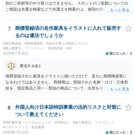
別のご依頼等のやり取りはできません。 スポットのご依頼についての
ご相談は弁護士検索などで弁護士を検索の上、個別の弁護士にご連絡
ください。
7
商標登録済の名作家具をイラストに入れて販売す
るのは違法でしょうか
#著作権侵害
#商標権侵害
#海外企業との契約トラブル
#個人事業主・フリーランス
#知的財産・特許
2026年7月16日
役にたった
2
匿名A
弁護士
商標登録された家具をイラストに描いただけで、直ちに商標権侵害に
なるわけではありません。 商標権は、登録された名称・ロゴ・立体形
状を、指定商品と同一・類似の商品について、出所を示す表示として
使用した場合に問題となります。したがって、家具を作品の題材とし
て描くにとどまる場合は、通常、商標権侵害にはなりにくいと考えら
れます。 ただし、家具名や特徴的な形状を商品名・広告に大きく表示
8
外国人向け日本語特訓事業の法的リスクと対策に
し、公式商品やライセンス商品と誤認させる販売方法であれば、商標
ついて教えてください
権や不正競争防止法上の問題が生じ得ます。家具のデザインに著作権
#契約書作成・リーガルチェック
#学校法人
#個人事業主・フリーランス
が認められる場合は、著作権も別途問題となります。 無料のSNS投稿
#スタートアップ・新規事業
やプレゼントでも、著作権侵害は成立し得ます。商標権については、
2026年7月12日
役にたった
2