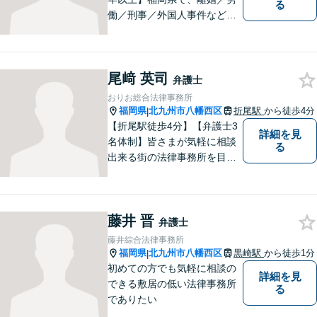
る
働／刑事／外国人事件などに
精通する弁護士。日頃感じる
小さな違和感・疑問をお気軽
にご相談ください。丁寧に、
尾﨑 英司
会話のキャッチボールを積み
弁護士
重ねながら解決へと動いてま
おりお総合法律事務所
いります。【韓国語対応可】
福岡県
北九州市八幡西区
折尾駅
から徒歩4分
|
【折尾駅徒歩4分】【弁護士3
詳細を見
名体制】皆さまが気軽に相談
る
出来る街の法律事務所を目指
し、お一人おひとりに丁寧な
対応を心がけております。交
通事故・債務整理・相続・不
藤井 晋
倫慰謝料のご相談は初回無料
弁護士
です。【夜間・土日対応】
藤井綜合法律事務所
福岡県
北九州市八幡西区
黒崎駅
から徒歩1分
|
初めての方でも気軽に相談の
詳細を見
できる敷居の低い法律事務所
る
でありたい