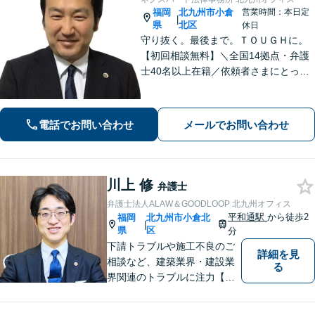
福岡
北九州市小倉
営業時間：本日定
|
県
北区
休日
守り抜く。最後まで。ＴＯＵＧＨに。
【初回相談無料】＼全国14拠点・弁護
士40名以上在籍／依頼者さまにとって
有利な解決になるよう、最後まで諦め
ずに闘います！借金問題/離婚・男女問
題/相続/交通事故/刑事事件など、ご相
電話でお問い合わせ
メールでお問い合わせ
談ください【夜間・休日対応】
川上 修
弁護士
弁護士法人ALAW＆GOODLOOP 北九州オフィス
平和通駅
から徒歩2
福岡
北九州市小倉北
|
県
区
分
下請トラブルや施工不良のご
詳細を見
相談など、建築業界・建設業
る
界関連のトラブルに注力【企
業法務も多くの実績あり】不
祥事対応、顧問契約など企業