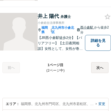
井上 陽代
弁護士
小倉総合法律事務所
西小倉駅
から徒歩2
福岡
北九州市小倉北
|
県
区
分
【JR西小倉駅徒歩2分】【バ
詳細を見
リアフリー】【土日夜間相
る
談】女性として、女性が巻き
込まれる各種法的トラブル、
女性が特有の法律問題にも積
極的に対応しております。男
1ページ目
前へ
次へ
性弁護士には相談しづらいと
(2ページ中)
いう女性の方もお気軽にご相
談下さい。
エリア
福岡県、北九州市門司区、北九州市若松区、北九州市戸畑区、北九州市小倉北区、北九州市小倉南区、北九州市八幡東区、北九州市八幡西区
変更