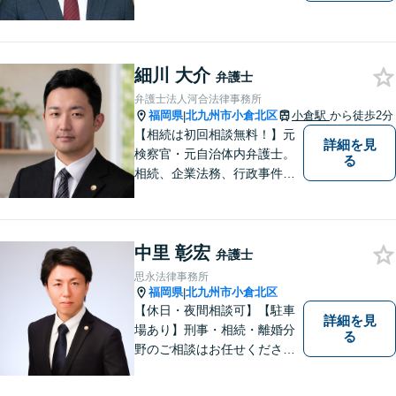
に２拠点を有する法律事務所
です。労災・交通事故・離
婚・相続・企業法務に力を入
れています。 スピーディーか
細川 大介
弁護士
つ依頼者様満足の高い事件処
弁護士法人河合法律事務所
理をモットーにしています。
福岡県
北九州市小倉北区
小倉駅
から徒歩2分
|
【相続は初回相談無料！】元
詳細を見
検察官・元自治体内弁護士。
る
相続、企業法務、行政事件、
国家賠償に注力【北九州・行
橋・京築】
中里 彰宏
弁護士
思永法律事務所
福岡県
北九州市小倉北区
|
【休日・夜間相談可】【駐車
詳細を見
場あり】刑事・相続・離婚分
る
野のご相談はお任せくださ
い！事件終了後の依頼者の人
生をより良いものにするため