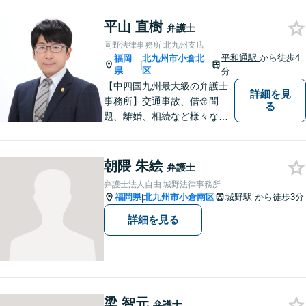
に尽力します。フリーターか
ら弁護士になった特殊な経緯
平山 直樹
弁護士
あり。【電話相談可】
岡野法律事務所 北九州支店
平和通駅
から徒歩4
福岡
北九州市小倉北
|
県
区
分
【中四国九州最大級の弁護士
詳細を見
事務所】交通事故、借金問
る
題、離婚、相続など様々な問
題について、「何度でも無
料」の相談を行っています！
まずはお気軽にご相談くださ
朝隈 朱絵
弁護士
い！
弁護士法人自由 城野法律事務所
福岡県
北九州市小倉南区
城野駅
から徒歩3分
|
詳細を見る
梁 智元
弁護士