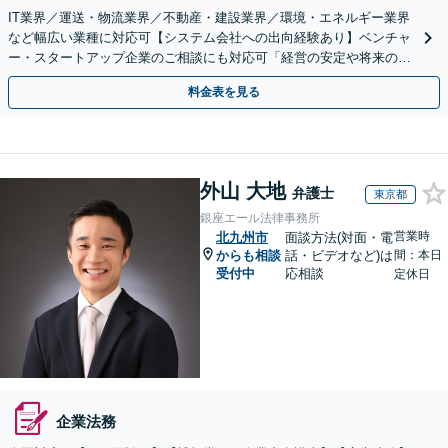
IT業界／運送・物流業界／不動産・建設業界／環境・エネルギー業界
など幅広い業種に対応可【システム会社への出向経験あり】ベンチャ
ー・スタートアップ企業のご相談にも対応可「経営の安定や将来の紛
争防止には、ぜひ顧問契約を」【休日・夜間相談可】
料金表を見る
外山 大地
弁護士
東京都
銀座エール法律事務所
営業時
北九州市
面談方法(対面・電
からも相談
話・ビデオなど)は
間：本日
受付中
応相談
定休日
企業法務