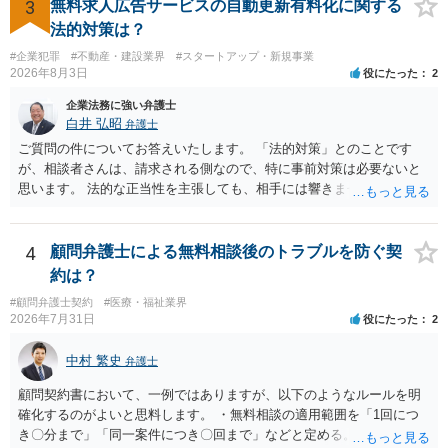
談されることをお勧めします。
3
無料求人広告サービスの自動更新有料化に関する
法的対策は？
#企業犯罪
#不動産・建設業界
#スタートアップ・新規事業
2026年8月3日
役にたった
2
企業法務に強い弁護士
白井 弘昭
弁護士
ご質問の件についてお答えいたします。 「法的対策」とのことです
が、相談者さんは、請求される側なので、特に事前対策は必要ないと
思います。 法的な正当性を主張しても、相手には響きません。そもそ
も、法的正当性が薄いことは相手も分かっていますので。 相手方が法
的手段として裁判（おそらく少額訴訟）をするかどうかの問題ですの
で、訴訟を提起してきたら粛々と対応することになります。 少額訴訟
4
顧問弁護士による無料相談後のトラブルを防ぐ契
は、１人（１社）年間１０回までしかできないので、こちらが毅然と
約は？
支払いを拒否すれば、少額訴訟を提起する可能性は、低いものと思わ
#顧問弁護士契約
#医療・福祉業界
れます。 ただ、裁判を東京などの遠隔地で起こされますと、対応する
2026年7月31日
役にたった
2
だけで費用がかかりますので、難しいところです。 当事者での対応で
すと、押し負けて支払うかもと考えますので、弁護士に依頼するなど
中村 繁史
弁護士
して対応をすれば、より裁判をしてくる可能性は減りますが、当然費
用がかかります。 毅然と拒否して後は裁判するならしてくださいの対
顧問契約書において、一例ではありますが、以下のようなルールを明
応、弁護士に依頼して同様の対応、裁判してきたら、従業員にて粛々
確化するのがよいと思料します。 ・無料相談の適用範囲を「1回につ
と対応のどれかを選択することになります。 以上、ご参考まで。
き〇分まで」「同一案件につき〇回まで」などと定める。 ・無料相談