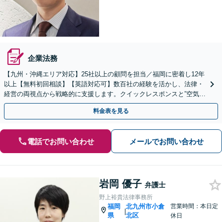
企業法務
【九州・沖縄エリア対応】25社以上の顧問を担当／福岡に密着し12年
以上【無料初回相談】【英語対応可】数百社の経験を活かし、法律・
経営の両視点から戦略的に支援します。クイックレスポンスと”空気を
読む”法務に注力。コンプライアンス講師の実績多数
料金表を見る
電話でお問い合わせ
メールでお問い合わせ
岩岡 優子
弁護士
野上裕貴法律事務所
福岡
北九州市小倉
営業時間：本日定
|
県
北区
休日