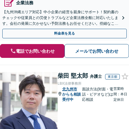
企業法務
【九州沖縄エリア対応】中小企業の経営を親身にサポート！契約書の
チェックや従業員との労使トラブルなど企業法務全般に対応いたしま
す。会社の発展に欠かせない予防法務もお任せください。些細なこと
もご相談ください。【初回相談無料】【夜間・休日相談可】
料金表を見る
電話でお問い合わせ
メールでお問い合わせ
柴田 堅太郎
弁護士
東京都
LBX法律事務所
営業時
北九州市
面談方法(対面・電
からも相談
話・ビデオなど)は
間：本日
受付中
応相談
定休日