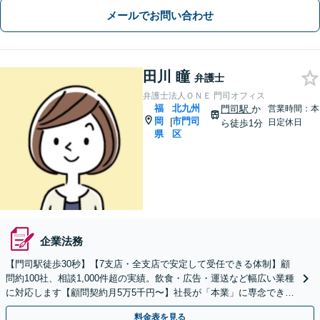
メールでお問い合わせ
田川 瞳
弁護士
弁護士法人ＯＮＥ 門司オフィス
福
北九州
門司駅
か
営業時間：本
岡
市門司
|
日定休日
ら徒歩1分
県
区
企業法務
【門司駅徒歩30秒】【7支店・全支店で安定して受任できる体制】顧
問約100社、相談1,000件超の実績。飲食・広告・運送など幅広い業種
に対応します【顧問契約月5万5千円〜】社長が「本業」に専念できる
環境を提供
料金表を見る