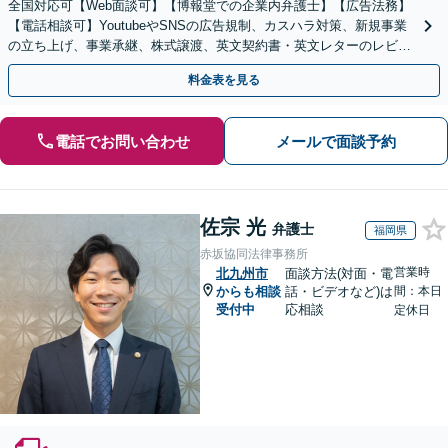
全国対応可【Web面談可】【博報堂での企業内弁護士】【広告法務】
【電話相談可】YoutubeやSNSの広告規制、カスハラ対策、新規事業
の立ち上げ、事業承継、株式譲渡、英文契約書・英文レターのレビュ
ー・ドラフトなどに対応。
料金表を見る
電話でお問い合わせ
メールで面談予約
佐宗 光
弁護士
福岡県
赤坂協同法律事務所
営業時
北九州市
面談方法(対面・電
からも相談
話・ビデオなど)は
間：本日
受付中
応相談
定休日