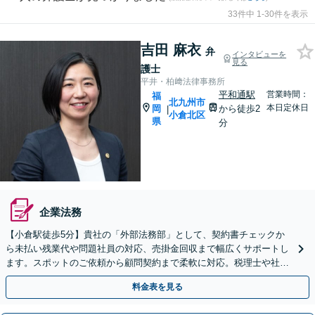
33件中 1-30件を表示
吉田 麻衣
弁
インタビューを
見る
護士
平井・柏﨑法律事務所
平和通駅
営業時間：
福
北九州市
本日定休日
岡
から徒歩2
|
小倉北区
県
分
企業法務
【小倉駅徒歩5分】貴社の「外部法務部」として、契約書チェックか
ら未払い残業代や問題社員の対応、売掛金回収まで幅広くサポートし
ます。スポットのご依頼から顧問契約まで柔軟に対応。税理士や社労
士ら他士業とも連携し、企業様の成長を後押しします。
料金表を見る