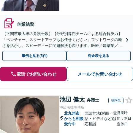
企業法務
【下関市最大級の弁護士数】【分野別専門チームによる総合解決力】
「ベンチャー、スタートアップもお任せください」フットワークの軽
さを活かし、スピーディーに問題解決を図ります。医療／建築業／情
報通信／卸売業／製造業／不動産など、幅広い業種に対応
事例を見る(5件)
料金表を見る
電話でお問い合わせ
メールでお問い合わせ
池辺 健太
弁護士
福岡県
池辺法律事務所
営業時
北九州市
面談方法(対面・電
からも相談
話・ビデオなど)は
間：本日
受付中
応相談
定休日