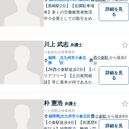
ください。
【黒崎駅2分】【近隣駐車場
詳細を見
有】多くの労働被害者救済、
る
中小企業としての取引をめぐ
る様々な紛争を取り扱ってき
ました。労働者側と使用者側
双方での経験を元に、アドバ
川上 武志
イスを行うことができます。
弁護士
どんなことでもお気軽にご相
小倉総合法律事務所
談ください。
西小倉駅
から徒歩2
福岡
北九州市小倉北
|
県
区
分
【JR西小倉駅徒歩2分】【バ
詳細を見
リアフリー】【土日夜間相
る
談】常に基本が何であるかを
意識し、判断に悩むことがあ
れば基本に立ち返って考える
ことを忘れずに日々研鑽に努
朴 憲浩
弁護士
めてまいりたいと考えており
ハナ国際法律事務所
ます。お気軽にご相談くださ
福岡県
北九州市小倉北区
小倉駅
から徒歩6分
|
い。
【小倉駅徒歩4分】【弁護歴8
詳細を見
年以上】福岡県で、離婚／労