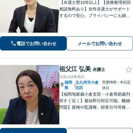
【弁護士歴10年以上】【債務整理初回
相談無料あり】女性弁護士がサポート
するので安心。プライバシーにも細心
の注意を払っております。解決までの
細やかな対応や心的なサポートに注力
しております。お気軽にご相談くださ
い。【完全個室で相談】【駐車場あ
電話でお問い合わせ
メールでお問い合わせ
り】
祖父江 弘美
弁護士
清風法律事務所
福岡
北九州市小倉
営業時間：本日定
|
県
北区
休日
【福岡地家裁小倉支部・小倉簡易裁判
所すぐ近く】最短即日対応可能。離婚
問題】親権や監護権、財産分与等複雑
化する問題に解決後も見据えたアドバ
イス【相続・遺言】総合商社での社会
人経験や調停委員の経験で培った調整