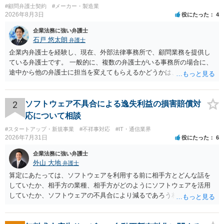
してもよいとは申し上げ難いので、確実に適法に実施される手段とし
#顧問弁護士契約
#メーカー・製造業
ては、ポスター画像等の著作権者（多くの場合は配給会社・製作委員
2026年8月3日
役にたった
4
会）にご連絡いただき、事情を説明の上で許諾を取得される方法もご
ざいますので、ご検討ください。
企業法務に強い弁護士
石戸 悠太朗
弁護士
企業内弁護士を経験し、現在、外部法律事務所で、顧問業務を提供し
ている弁護士です。 一般的に、複数の弁護士がいる事務所の場合に、
途中から他の弁護士に担当を変えてもらえるかどうかは、当該事務所
の代表の判断に委ねられています。 もっとも、代表としても、依頼者
が不満を抱いている弁護士を担当にすることは望ましくないため、別
の弁護士に変更するのが通常でしょう。それでも、担当弁護士を変え
2
ソフトウェア不具合による逸失利益の損害賠償対
てくれない場合は、他の弁護士の担当案件が一般で担当を変えられな
応について相談
いなどの事情があるかと思います。 担当弁護士が変わらず、仕事内容
#スタートアップ・新規事業
#不祥事対応
#IT・通信業界
も改善されない場合には、決済権限を持つ上司に相談し、顧問契約自
2026年7月31日
役にたった
6
体を見直すのが一番かと思います。
企業法務に強い弁護士
外山 大地
弁護士
算定にあたっては、ソフトウェアを利用する前に相手方とどんな話を
していたか、相手方の業種、相手方がどのようにソフトウェアを活用
していたか、ソフトウェアの不具合により減るであろう相手方の将来
の収入がどの程度得られる見込みであったか等、精査する必要があり
ます。 すでに王先生からも回答されている通り、最寄りの弁護士に相