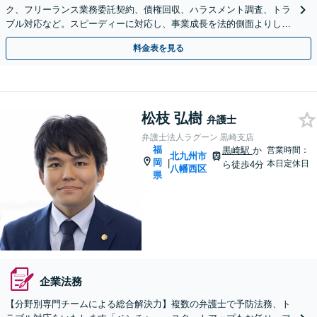
ク、フリーランス業務委託契約、債権回収、ハラスメント調査、トラ
ブル対応など。スピーディーに対応し、事業成長を法的側面よりしっ
かりとサポートいたします【駐車場あり】【完全個室で対応】
料金表を見る
松枝 弘樹
弁護士
弁護士法人ラグーン 黒崎支店
福
黒崎駅
か
営業時間：
北九州市
岡
|
本日定休日
ら徒歩4分
八幡西区
県
企業法務
【分野別専門チームによる総合解決力】複数の弁護士で予防法務、ト