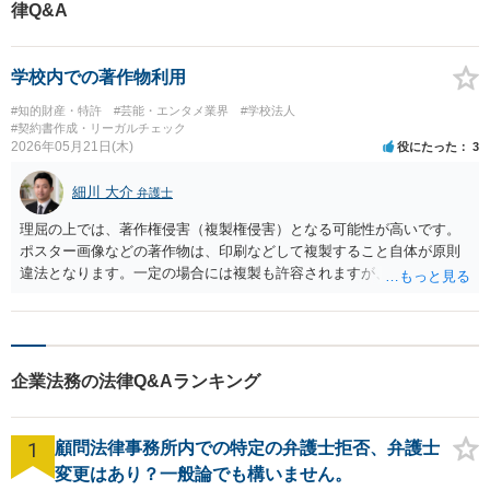
律Q&A
し、ときに、消費者が感情的になり、法的におよそ妥当とはいえない請求を
してくる場合があります。そのような法的妥当性を欠く請求があった場合、
対応を誤ると、従業員の心身の健康を害する結果になるのみならず、企業に
とっても大きな損害が発生することがあります。 大きなトラブルに発展しそ
学校内での著作物利用
うな場合には、速やかに弁護士などの法律専門家に相談することをお勧めし
ます。
#知的財産・特許
#芸能・エンタメ業界
#学校法人
#契約書作成・リーガルチェック
2026年05月21日(木)
役にたった
3
細川 大介
弁護士
理屈の上では、著作権侵害（複製権侵害）となる可能性が高いです。
ポスター画像などの著作物は、印刷などして複製すること自体が原則
違法となります。一定の場合には複製も許容されますが、ご相談のケ
ースでは、私的利用の範疇を超えており、また授業の過程で用いるわ
けでもありませんので、許容される類型には該当しません。 なお、よ
くある誤解として「営利目的ではないから大丈夫」というものがあり
ますが、非営利目的の場合であっても複製は許されません。 もっと
企業法務の法律Q&Aランキング
も、理屈上は著作権侵害となってしまいますが、現実的には黙認され
ているケースがほとんどです。 著作権者の側からしても、本件のよう
に営利目的でもなく小規模でやっていることについて、いちいち指摘
1
顧問法律事務所内での特定の弁護士拒否、弁護士
すること自体労力がかかりますし、そもそも大々的にやっていなけれ
ば発覚することさえありません。 ただし、弁護士として著作権侵害を
変更はあり？一般論でも構いません。