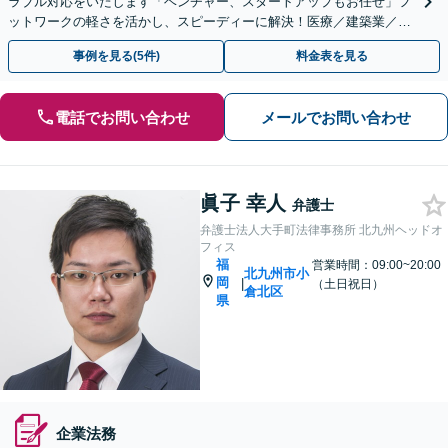
ラブル対応をいたします「ベンチャー、スタートアップもお任せ」フ
ットワークの軽さを活かし、スピーディーに解決！医療／建築業／情
報通信／卸売業／製造業／不動産など、幅広い業種に対応
事例を見る(5件)
料金表を見る
電話でお問い合わせ
メールでお問い合わせ
眞子 幸人
弁護士
弁護士法人大手町法律事務所 北九州ヘッドオ
フィス
福
営業時間：09:00~20:00
北九州市小
岡
|
（土日祝日）
倉北区
県
企業法務