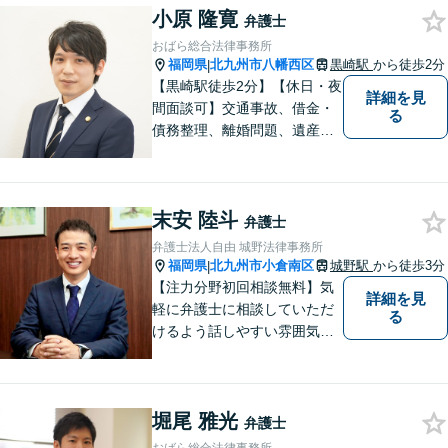
のご相談はお任せください
小原 隆寛
弁護士
【夜間・休日対応可】M&A、
おばら総合法律事務所
株式発行も対応【小倉駅3分】
福岡県
北九州市八幡西区
黒崎駅
から徒歩2分
|
【黒崎駅徒歩2分】【休日・夜
詳細を見
間面談可】交通事故、借金・
る
債務整理、離婚問題、遺産相
続など。ご依頼者さまが安心
して相談できる雰囲気作りを
心がけています。「こんなこ
末安 陸斗
と弁護士に相談してもいいの
弁護士
かな」と思わず、遠慮なくご
弁護士法人自由 城野法律事務所
相談ください。
福岡県
北九州市小倉南区
城野駅
から徒歩3分
|
【注力分野初回相談無料】気
詳細を見
軽に弁護士に相談していただ
る
けるよう話しやすい雰囲気を
作り、相談者さまのお悩みに
寄り添うことを大切にしてお
ります。お困りごとがあれ
堀尾 雅光
ば、些細なことでもお気軽に
弁護士
お問い合わせください。