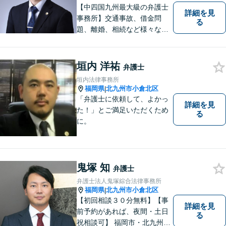
【中四国九州最大級の弁護士
詳細を見
事務所】交通事故、借金問
る
題、離婚、相続など様々な問
題について、「何度でも無
料」の相談を行っています！
まずはお気軽にご相談くださ
垣内 洋祐
弁護士
い！
垣内法律事務所
福岡県
北九州市小倉北区
|
「弁護士に依頼して、よかっ
詳細を見
た！」とご満足いただくため
る
に。
鬼塚 知
弁護士
弁護士法人鬼塚綜合法律事務所
福岡県
北九州市小倉北区
|
【初回相談３０分無料】【事
詳細を見
前予約があれば、夜間・土日
る
祝相談可】 福岡市・北九州市