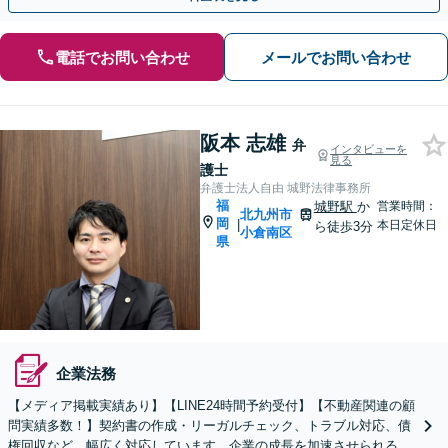
電話でお問い合わせ
メールでお問い合わせ
阪本 志雄
弁
インタビューを
見る
護士
弁護士法人自由 城野法律事務所
福
城野駅
か
営業時間：
北九州市
岡
|
本日定休日
ら徒歩3分
小倉南区
県
企業法務
【メディア掲載実績あり】【LINE24時間予約受付】【不動産関連の顧
問実績多数！】契約書の作成・リーガルチェック、トラブル対応、債
権回収など、幅広く対応しています。企業の成長を加速させられるよ