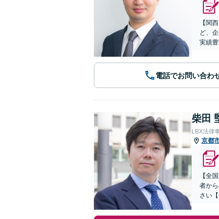
【関西
ど、企
実績豊
電話でお問い合わ
柴田 
LBX法律
京都
【全国
者から
さい【