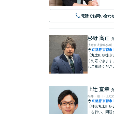
電話でお問い合わ
杉野 高正
濱総合法律事務所
京都府
京都市
|
【丸太町駅徒歩
く対応できます
もご相談くださ
上辻 直章
福井・稲田・上辻
京都府
京都市
|
【神宮丸太町駅
トを行い、問題