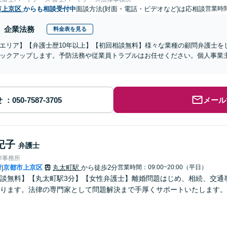
市上京区
からも相談受付中
面談方法(対面・電話・ビデオなど)は応相談
営業時間
企業法務
料金表を見る
エリア】【弁護士歴10年以上】【初回相談無料】様々な業種の顧問弁護士を
ックアップします。予防法務や従業員トラブルはお任せください。個人事業
せ
メール
紀子
弁護士
律事務所
府
京都市上京区
丸太町駅
から徒歩2分
営業時間：09:00~20:00（平日）
|
談無料】【丸太町駅3分】【女性弁護士】離婚問題はじめ、相続、交通
ります。法律の専門家として問題解決まで手厚くサポートいたします。