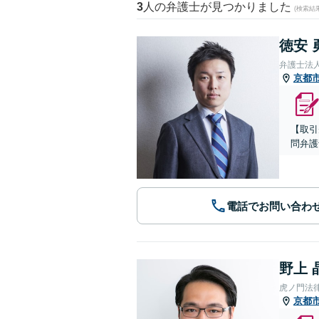
3
人の弁護士が見つかりました
(検索結
徳安 
弁護士法
京都
【取引
問弁護
電話でお問い合わ
野上 
虎ノ門法
京都