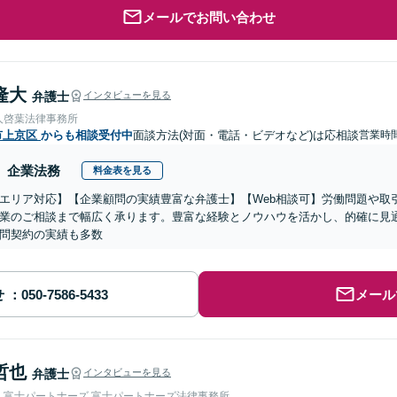
メールでお問い合わせ
隆大
弁護士
インタビューを見る
人啓葉法律事務所
市上京区
からも相談受付中
面談方法(対面・電話・ビデオなど)は応相談
営業時間
企業法務
料金表を見る
エリア対応】【企業顧問の実績豊富な弁護士】【Web相談可】労働問題や取
業のご相談まで幅広く承ります。豊富な経験とノウハウを活かし、的確に見
問契約の実績も多数
せ
メール
哲也
弁護士
インタビューを見る
人富士パートナーズ 富士パートナーズ法律事務所