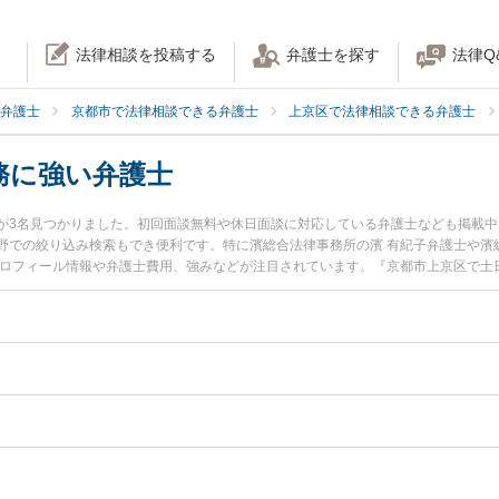
法律相談を投稿する
弁護士を探す
法律Q
弁護士
京都市で法律相談できる弁護士
上京区で法律相談できる弁護士
務に強い弁護士
が3名見つかりました。初回面談無料や休日面談に対応している弁護士なども掲載
野での絞り込み検索もでき便利です。特に濱総合法律事務所の濱 有紀子弁護士や濱
プロフィール情報や弁護士費用、強みなどが注目されています。『京都市上京区で土
ル解決の実績豊富な近くの弁護士を検索したい』『初回相談無料で企業法務を法律
す。