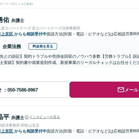
果について詳しくは
こちら
)
勇佑
弁護士
人富士パートナーズ 富士パートナーズ法律事務所
市上京区
からも相談受付中
面談方法(対面・電話・ビデオなど)は応相談
営業時間
企業法務
料金表を見る
先との訴訟】契約トラブルや売掛金回収のノウハウ多数【労務トラブル】訴
士実績】契約書や就業規則作成、新規事業のリーガルチェックはお任せくだ
せ
メール
晶平
弁護士
インタビューを見る
律経済事務所 和歌山支店
市上京区
からも相談受付中
面談方法(対面・電話・ビデオなど)は応相談
営業時間