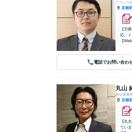
アクシス
京都
【労務
応。ト
【We
電話でお問い合わ
丸山 
紳法律事
京都
【丸太
ていま