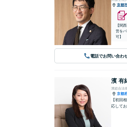
京都
【関西
営をバ
可】
電話でお問い合わ
濱 有
濱総合法
京都
【初回相
応してお