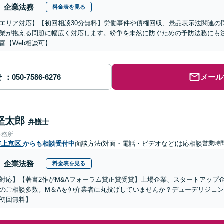
企業法務
料金表を見る
エリア対応】【初回相談30分無料】労働事件や債権回収、景品表示法関連の
業が抱える問題に幅広く対応します。紛争を未然に防ぐための予防法務にも
富【Web相談可】
せ
メール
堅太郎
弁護士
事務所
市上京区
からも相談受付中
面談方法(対面・電話・ビデオなど)は応相談
営業時間
企業法務
料金表を見る
対応】【著書2作がM&Aフォーラム賞正賞受賞】上場企業、スタートアップ
のご相談多数。M＆Aを仲介業者に丸投げしていませんか？デューデリジェ
初回無料】