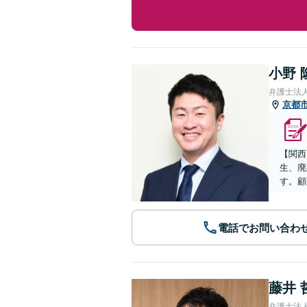
小野 
弁護士法
京都
【関西
生、廃
す。顧
電話でお問い合わ
藤井 
弁護士法