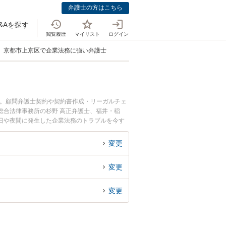
弁護士の方はこちら
&Aを探す
閲覧履歴
マイリスト
ログイン
京都市上京区で企業法務に強い弁護士
中。顧問弁護士契約や契約書作成・リーガルチェ
総合法律事務所の杉野 高正弁護士、福井・稲
日や夜間に発生した企業法務のトラブルを今す
相談できる京都市上京区内の弁護士に相談予約し
変更
変更
変更