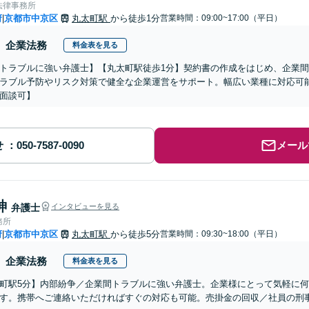
法律事務所
府
京都市中京区
丸太町駅
から徒歩1分
営業時間：09:00~17:00（平日）
|
企業法務
料金表を見る
トラブルに強い弁護士】【丸太町駅徒歩1分】契約書の作成をはじめ、企業
ラブル予防やリスク対策で健全な企業運営をサポート。幅広い業種に対応可
b面談可】
せ
メール
紳
弁護士
インタビューを見る
務所
府
京都市中京区
丸太町駅
から徒歩5分
営業時間：09:30~18:00（平日）
|
企業法務
料金表を見る
町駅5分】内部紛争／企業間トラブルに強い弁護士。企業様にとって気軽に
す。携帯へご連絡いただければすぐの対応も可能。売掛金の回収／社員の刑