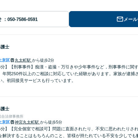
せ
メール
弁護士
上京区
丸太町駅
から徒歩2分
3分】【刑事事件】痴漢・盗撮・万引きや少年事件など，刑事事件に関
。年間250件以上のご相談に対応していた経験があります。家族が逮捕
い。初回接見サービスも行っています。
弁護士
総合法律事務所
上京区
神宮丸太町駅
から徒歩5分
5分】【完全個室で相談可】問題に直面されたり、不安に思われたりさ
を解決することはもちろんのこと、皆様が持たれている不安を少しでも