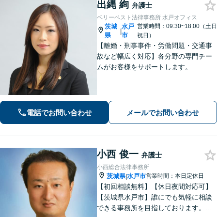
出縄 絢
弁護士
ベリーベスト法律事務所 水戸オフィス
茨城
水戸
営業時間：09:30~18:00（土日
|
県
市
祝日）
【離婚・刑事事件・労働問題・交通事
故など幅広く対応】各分野の専門チー
ムがお客様をサポートします。
電話でお問い合わせ
メールでお問い合わせ
小西 俊一
弁護士
小西総合法律事務所
茨城県
水戸市
営業時間：本日定休日
|
【初回相談無料】【休日夜間対応可】
【茨城県水戸市】誰にでも気軽に相談
できる事務所を目指しております。依