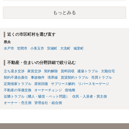
定期確認させてもらないこと」が直ちに正当事由に当たるとは思えま
せんので、更新拒絶を拒否される方向性でよろしいかと存じます。 そ
もっとみる
の交渉の中で、一定の金銭をもらえれば退去には応じる旨交渉をして
みるのはいかがでしょうか。 過去に賃借人の許可なく無断で賃貸人が
入室する行為自体は不法行為となり、また刑事的にも住居侵入罪が成
立する可能性がありますので、これを理由に一定の金銭賠償を求める
近くの市区町村を選び直す
のも一つでしょう。
県央
水戸市
笠間市
小美玉市
茨城町
大洗町
城里町
不動産・住まいの分野詳細で絞り込む
立ち退き交渉
家賃交渉
契約解除
賃料回収
建築トラブル
欠陥住宅
契約不適合責任
事故物件
境界線
賃貸契約トラブル
売買トラブル
定期借家トラブル
原状回復
サブリース解約
リバースモーゲージ
不動産の等価交換
オーナーチェンジ
借地権
近隣トラブル（隣人・騒音・ペット問題）
住民・入居者・買主側
オーナー・売主側
管理会社・組合側