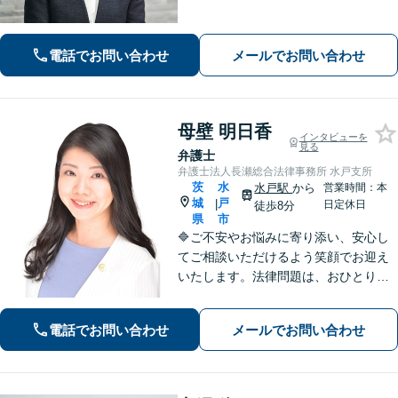
停・訴訟まで円滑に対応／人事労務を
中心とした企業法務に対応
電話でお問い合わせ
メールでお問い合わせ
母壁 明日香
インタビューを
見る
弁護士
弁護士法人長瀬総合法律事務所 水戸支所
茨
水
水戸駅
から
営業時間：本
城
戸
|
日定休日
徒歩8分
県
市
🔷ご不安やお悩みに寄り添い、安心し
てご相談いただけるよう笑顔でお迎え
いたします。法律問題は、おひとりで
悩まずに、お気軽にお問い合わせいた
だき、まずは弁護士へご相談くださ
電話でお問い合わせ
メールでお問い合わせ
い。🔷遺産相続問題・離婚問題・男女
トラブル・交通事故・企業法務等幅広
く対応可能