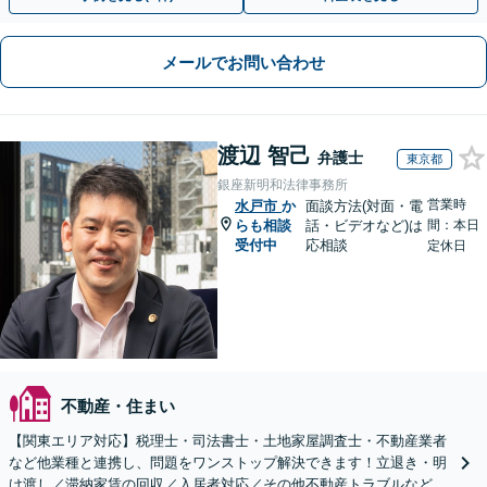
メールでお問い合わせ
渡辺 智己
弁護士
東京都
銀座新明和法律事務所
営業時
水戸市
か
面談方法(対面・電
らも相談
話・ビデオなど)は
間：本日
受付中
応相談
定休日
不動産・住まい
【関東エリア対応】税理士・司法書士・土地家屋調査士・不動産業者
など他業種と連携し、問題をワンストップ解決できます！立退き・明
け渡し／滞納家賃の回収／入居者対応／その他不動産トラブルなど