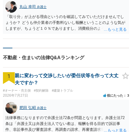
に転居先を見つけてもらえるような配慮、費用面のへ配慮も念頭に置きなが
丸山 幸司
弁護士
ら、トラブルなく、円滑に退去を実現することが肝要になります。入居者の
方々との関係性がとても重要になりますので、可能な限り早い段階でご相
「取り分」が上がる理由というのを確認してみていただけませんでし
談・ご依頼いただき、進め方や細やかな配慮について確認しながら交渉を始
ょうか？ どうも仲介業者の手数料ないし報酬ということのような気が
めることをお勧めします。
しますが、ちょうど１０％でありますし、消費税分のようにも思われ
ます。まずはその点を確認して、値上げしないように交渉する余地は
あるように思います。
不動産・住まいの法律Q&Aランキング
1
親に変わって交渉したいが委任状等を作って大丈
夫ですか？
#オーナー・売主側
#契約解除
#建築トラブル
2026年7月27日
役にたった
3
肥田 弘昭
弁護士
法律事務になりますので弁護士法72条が問題となります。弁護士法72
条は「弁護士又は弁護士法人でない者は、報酬を得る目的で訴訟事
件、非訟事件及び審査請求、再調査の請求、再審査請求等行政庁に対