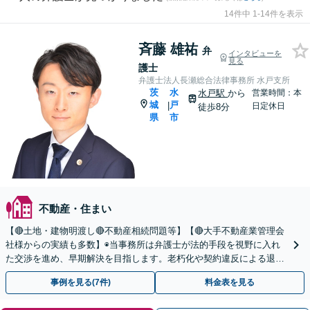
14件中 1-14件を表示
斉藤 雄祐
弁
インタビューを
見る
護士
弁護士法人長瀬総合法律事務所 水戸支所
茨
水
水戸駅
から
営業時間：本
城
戸
|
日定休日
徒歩8分
県
市
不動産・住まい
【🔴土地・建物明渡し🔴不動産相続問題等】【🔴大手不動産業管理会
社様からの実績も多数】◉当事務所は弁護士が法的手段を視野に入れ
た交渉を進め、早期解決を目指します。老朽化や契約違反による退
去・明渡しにも対応しています。
事例を見る(7件)
料金表を見る