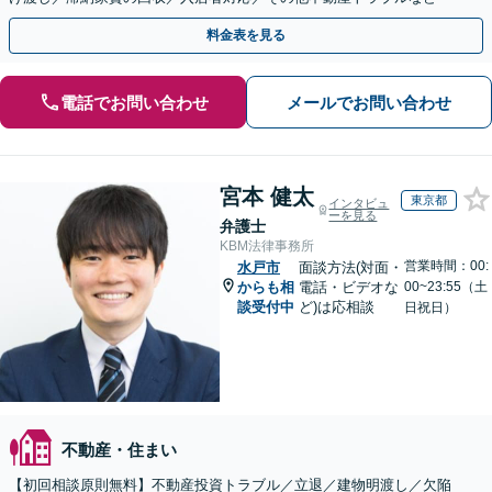
料金表を見る
電話でお問い合わせ
メールでお問い合わせ
宮本 健太
東京都
インタビュ
ーを見る
弁護士
KBM法律事務所
営業時間：00:
水戸市
面談方法(対面・
からも相
電話・ビデオな
00~23:55（土
談受付中
ど)は応相談
日祝日）
不動産・住まい
【初回相談原則無料】不動産投資トラブル／立退／建物明渡し／欠陥