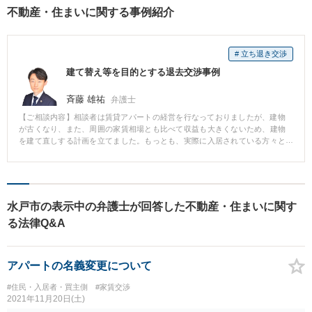
不動産・住まいに関する事例紹介
# 立ち退き交渉
建て替え等を目的とする退去交渉事例
斉藤 雄祐
弁護士
【ご相談内容】相談者は賃貸アパートの経営を行なっておりましたが、建物
が古くなり、また、周囲の家賃相場とも比べて収益も大きくないため、建物
を建て直しする計画を立てました。もっとも、実際に入居されている方々と
の退去交渉には慣れておらず、どのように進めていけば良いかがわからなか
ったため、当事務所にご相談され、ご依頼いただきました。 解決までの流れ
解決までの期間：1〜2ヶ月 初動対応の重要性 退去をお願いする立場となるた
め、適切に大家さんの意向を伝え、入居者の方々との信頼関係を壊さない対
応が必要です。 退去条件等の整理や入居されている方への細やかな配慮 物件
水戸市の表示中の弁護士が回答した不動産・住まいに関す
は賃借人にとっては生活の基盤になる場所であるため、入居者の方の生活事
る法律Q&A
情を確認しながら可能な限り配慮・フォローすることが重要です。 合意書の
締結とトラブル防止対策 費用面や原状回復の必要性、退去の日程、賃借人の
残置したものの対応など、明渡し前後のトラブルを防ぐため、問題を未然に
防ぐために合意書の締結をします。 担当弁護⼠のコメント 賃貸物件も時間の
アパートの名義変更について
経過とともに老朽化してゆき、築年数から家賃の相場も変わってゆきます。
オーナー様にとって不動産資産を有効活用したいというニーズは当然ありま
#住民・入居者・買主側
#家賃交渉
すが、借地借家法の趣旨に照らせば、実際に生活をしている方々への配慮も
2021年11月20日(土)
欠かすことはできません。入居されている方々への丁寧な説明や、スムーズ