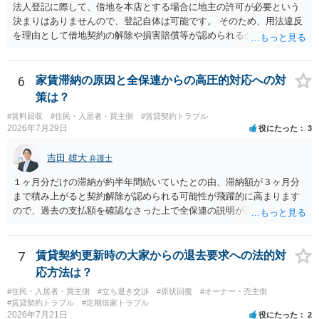
法人登記に際して、借地を本店とする場合に地主の許可が必要という
決まりはありませんので、登記自体は可能です。 そのため、用法違反
を理由として借地契約の解除や損害賠償等が認められるかどうかが問
題になると思われます。具体的には、「住宅用」というのが、借地人
の建物を住居用に限定する（事業に使用しない）特約があると評価で
きるかどうかが重要でしょう（借地契約締結後に賃借人が建物を店舗
6
家賃滞納の原因と全保連からの高圧的対応への対
に改装したという事案で、住居に限定する特約までは存在しなかった
策は？
として契約解除を認めなかった裁判例があります）。契約条項の記載
#賃料回収
#住民・入居者・買主側
#賃貸契約トラブル
や解釈の問題になりますので、弁護士へ直接相談されることをお勧め
2026年7月29日
役にたった
3
します。
吉田 雄大
弁護士
１ヶ月分だけの滞納が約半年間続いていたとの由、滞納額が３ヶ月分
まで積み上がると契約解除が認められる可能性が飛躍的に高まります
ので、過去の支払額を確認なさった上で全保連の説明が正しければ、
全部又は一部を支払うのが最善の方法です。 約半年間も放置されてい
た理由は気になるところですが、中身のある返答は期待できないと思
います。
7
賃貸契約更新時の大家からの退去要求への法的対
応方法は？
#住民・入居者・買主側
#立ち退き交渉
#原状回復
#オーナー・売主側
#賃貸契約トラブル
#定期借家トラブル
2026年7月21日
役にたった
2