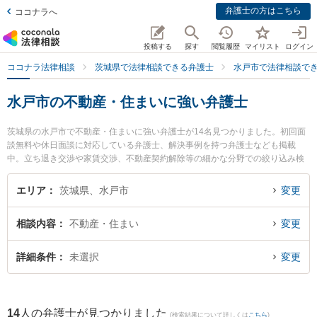
弁護士の方はこちら
ココナラへ
投稿する
探す
閲覧履歴
マイリスト
ログイン
ココナラ法律相談
茨城県で法律相談できる弁護士
水戸市で法律相談で
水戸市の不動産・住まいに強い弁護士
茨城県の水戸市で不動産・住まいに強い弁護士が14名見つかりました。初回面
談無料や休日面談に対応している弁護士、解決事例を持つ弁護士なども掲載
中。立ち退き交渉や家賃交渉、不動産契約解除等の細かな分野での絞り込み検
索もでき便利です。特に弁護士法人長瀬総合法律事務所 水戸支所の斉藤 雄祐弁
護士やみとみらい法律事務所の藤田 奈津子弁護士、弁護士法人長瀬総合法律事
エリア
茨城県、水戸市
変更
務所 水戸支所の母壁 明日香弁護士のプロフィール情報や弁護士費用、強みなど
が注目されています。『水戸市で土日や夜間に発生した不動産・住まいのトラ
相談内容
不動産・住まい
変更
ブルを今すぐに弁護士に相談したい』『不動産・住まいのトラブル解決の実績
豊富な近くの弁護士を検索したい』『初回相談無料で不動産・住まいを法律相
談できる水戸市内の弁護士に相談予約したい』などでお困りの相談者さんにお
詳細条件
未選択
変更
すすめです。
14
人の弁護士が見つかりました
(検索結果について詳しくは
こちら
)