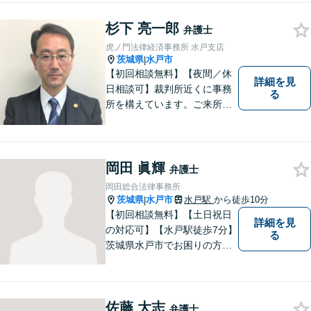
杉下 亮一郎
弁護士
虎ノ門法律経済事務所 水戸支店
茨城県
水戸市
|
【初回相談無料】【夜間／休
詳細を見
日相談可】裁判所近くに事務
る
所を構えています。ご来所・
ご相談しやすい環境を整えて
おりますので、お気軽にご相
談ください。ご依頼者様とと
もに最善の解決を目指しま
岡田 眞輝
弁護士
す。
岡田総合法律事務所
茨城県
水戸市
水戸駅
から徒歩10分
|
【初回相談無料】【土日祝日
詳細を見
の対応可】【水戸駅徒歩7分】
る
茨城県水戸市でお困りの方
は、ぜひご相談ください。迅
速誠実丁寧な対応でお応えい
たします。
佐藤 大志
弁護士