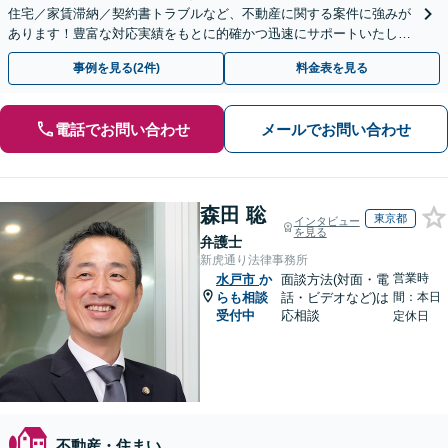
住宅／家賃滞納／契約書トラブルなど、不動産に関する案件に強みが
あります！豊富な対応実績をもとに的確かつ迅速にサポートいたしま
す。【関東エリア対応】【即日面談可】【ウェブ相談対応】
事例を見る(2件)
料金表を見る
電話でお問い合わせ
メールでお問い合わせ
森田 聡
東京都
インタビュー
を見る
弁護士
新虎通り法律事務所
営業時
水戸市
か
面談方法(対面・電
らも相談
話・ビデオなど)は
間：本日
受付中
応相談
定休日
不動産・住まい