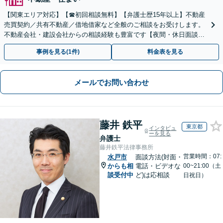
【関東エリア対応】【☎︎初回相談無料】【弁護士歴15年以上】不動産
売買契約／共有不動産／借地借家など全般のご相談をお受けします。
不動産会社・建設会社からの相談経験も豊富です【夜間・休日面談】
【電話／Zoom相談可】
事例を見る(1件)
料金表を見る
メールでお問い合わせ
藤井 鉄平
東京都
インタビュ
ーを見る
弁護士
藤井鉄平法律事務所
営業時間：07:
水戸市
面談方法(対面・
からも相
電話・ビデオな
00~21:00（土
談受付中
ど)は応相談
日祝日）