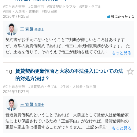
め・定期借家に関する記載の有無、これまでの更新時の合意内容
あるお知り合いさんにとっても、自身の経済的負担を最小限に食い止
（「今回で最後」などの文言）が、借主不利な特約として無効になり
#立ち退き交渉
#欠陥住宅
#賃貸契約トラブル
#建築トラブル
められるため望ましいやり方だといえます。
#住民・入居者・買主側
#原状回復
得るかどうかも含めて検討ポイントになりますので、署名押印前に内
2026年7月25日
役にたった
1
容を十分に確認し、不明点は弁護士に相談することをおすすめしま
す。
王 宣麟
弁護士
契約書がお手元にないということで判断が難しいところはあります
が、通常の賃貸借契約であれば、借主に原状回復義務があります。 た
だ、土地を借りて、そのうえで借主が建物を建てて住んでいたケース
とは異なり、地付き一戸建て住宅（貸主所有）自体を賃借していたの
であれば、建物を収去して土地を明渡す義務は原則生じないはずで
す。 その後、建物を平屋に立て替えた場合であっても、貸主の承諾を
10
賃貸契約更新拒否と大家の不法侵入についての法
得ているのであれば、単純に費用を捻出した側に平屋の所有権が帰属
的対処方法は？
する、という話になるわけでもないように思います。 そのため、現
#立ち退き交渉
#賃貸契約トラブル
#住民・入居者・買主側
状、解体費用を負担することが明確な案件ではないため、まずは相手
2026年7月27日
に請求の根拠（なぜ当方が平屋の解体費用を負担しなければならない
のか）を確認されてみてはいかがでしょうか。
王 宣麟
弁護士
普通賃貸借契約ということであれば、大前提として賃借人は借地借家
法により保護されているため「正当事由」がなければ、賃貸借契約の
更新を家主側は拒否することができません。 上記を拝見する限り、通
常どおり賃料を支払い続けている状況であれば、単に「部屋の内部を