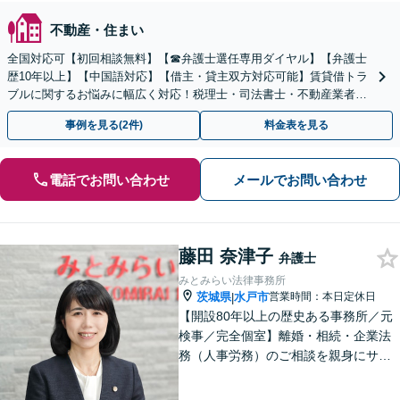
不動産・住まい
全国対応可【初回相談無料】【☎︎弁護士選任専用ダイヤル】【弁護士
歴10年以上】【中国語対応】【借主・貸主双方対応可能】賃貸借トラ
ブルに関するお悩みに幅広く対応！税理士・司法書士・不動産業者と
の連携でスムーズに解決します【新御茶ノ水駅1分】
事例を見る(2件)
料金表を見る
電話でお問い合わせ
メールでお問い合わせ
藤田 奈津子
弁護士
みとみらい法律事務所
茨城県
水戸市
営業時間：本日定休日
|
【開設80年以上の歴史ある事務所／元
検事／完全個室】離婚・相続・企業法
務（人事労務）のご相談を親身にサポ
ートいたします。相続・離婚など家族
に関する問題の実績豊富／協議・調