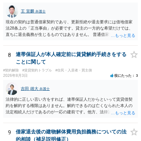
王 宣麟
弁護士
現在の契約は普通借家契約であり、更新拒絶や退去要求には借地借家
法28条上の「正当事由」が必要です。貸主の一方的な希望だけでは、
直ちに退去義務が生じるものではありません。 普通借家契約から定期
借家契約への切り替えは、既存の普通借家契約を合意解約したうえで
新たな定期借家契約を締結する形になりますが、これは任意の合意が
前提であり、借主が同意しなければ成立しません。 12年間の居住実
8
連帯保証人が本人確定前に賃貸解約手続きをする
績、子どもの学校や地域とのつながり、転居費用の準備が困難な事情
ことに関して
などは、借主側の強い居住継続の必要性として正当事由判断において
#契約解除
#賃貸契約トラブル
#住民・入居者・買主側
重視される要素ですので、貸主側にかなり具体的な事情と立退料など
2026年8月3日
役にたった
3
がない限り、更新拒絶が認められるハードルは一般的に高いと考えら
れます。 建物が未登記であること自体は、賃貸借契約の有効性を直ち
吉田 雄大
弁護士
に否定するものではなく、引渡しがされていれば賃貸借の効力は原則
有効とされています。 今後の交渉では、①現在は普通借家契約が継続
法律的に正しい言い方をすれば、連帯保証人だからといって賃貸借契
しており定期借家への変更に合意していないこと、②貸主側の事情
約を解約する権限はありません。解約できるのは亡くなられた本人の
（誰が所有者で誰が実際に住む予定か等）を具体的に書面で説明して
法定相続人だけであるのが一応の建前です。他方、法律論はさてお
ほしいこと、③自分たちの居住継続の必要性を丁寧に伝えること、を
き、事実上であれ明渡が完了すれば賃貸人としてはそれ以上のことを
基本方針としたうえで、仮に一定時期の退去を検討する場合には、立
する動機づけがなくなります。 今回進められつつある手続はあくまで
退料・引越費用・原状回復費用負担などの条件を明確にした書面を作
も、建物を賃貸人に一日も早く明け渡すための便宜的方法として理解
9
借家退去後の建物解体費用負担義務についての法
成することが重要です。 契約書では、更新条項・解除条項・期間の定
するのが良いと思います。またその方法で進めた方が、連帯保証人で
的相談（補足説明修正）