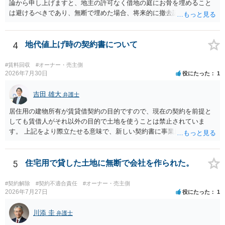
論から申し上げますと、地主の許可なく借地の庭にお骨を埋めること
は避けるべきであり、無断で埋めた場合、将来的に撤去請求や退去時
の損害賠償（原状回復費用）を求められるリスクがあります。 法律
上、自分のペットの遺骨を埋める行為自体は墓地埋葬法違反や不法投
棄には該当しないため、犯罪になるわけではありません。しかし、建
4
地代値上げ時の契約書について
物の所有者は質問者様であっても、土地の所有権はあくまで地主にあ
ります。そのため、地主に無断でお骨を埋める行為は、他人の所有権
#賃料回収
#オーナー・売主側
を侵害する行為や、借地人としての善管注意義務違反とみなされる可
2026年7月30日
役にたった
1
能性が高いのが私見です。 どうしてもお近くで供養されたい場合は、
事前に地主へ相談して許可を得るか、土地に直接埋めずに大きめの鉢
吉田 雄大
弁護士
植え等で供養する「プランター葬」や、ペット霊園等への納骨を検討
居住用の建物所有が賃貸借契約の目的ですので、現在の契約を前提と
されるのが確実かと思います。
しても賃借人がそれ以外の目的で土地を使うことは禁止されていま
す。 上記をより際立たせる意味で、新しい契約書に事業用として用い
ることを禁止する旨を明記することは理に適ったものです。 契約締結
交渉である以上賃借人が拒んだ場合には入りませんが、提案するのは
良い方法と思います。
5
住宅用で貸した土地に無断で会社を作られた。
#契約解除
#契約不適合責任
#オーナー・売主側
2026年7月27日
役にたった
1
川添 圭
弁護士