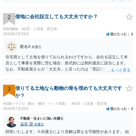
する不服申立事件その他一般の法律事件に関して鑑定、代理、仲裁若
しくは和解その他の法律事務を取り扱い、又はこれらの周旋をするこ
とを業とすることができない。ただし、この法律又は他の法律に別段
2
借地に会社設立しても大丈夫ですか？
の定めがある場合は、この限りでない。」とのことから、報酬を得る
目的がないのであれば適法です。なぜなら、弁護士法72条に違反しな
#契約解除
#住民・入居者・買主側
いのであれば、委任については無償で委任者が受任者に委任できるか
2026年7月29日
役にたった
2
らです。ご参考にしてください。
匿名A
弁護士
住宅用として土地を借りておられるわけですから、会社を設立して本
店として事業を実際に営む場合、形式的には契約違反に該当します。
なお、不動産屋さんが「大丈夫」と言ったのは「登記だけなら実務上
トラブルになることは少ない」という経験則に基づいたものと推測さ
れますが、これは法的な保証ではありません。 ただ、解除まで認めら
れるかどうかについては信頼関係が破壊されたかどうかで判断されま
3
借りてる土地なら動物の骨を埋めても大丈夫です
すので、建物を事務所・店舗用に大きく改築する等までなさらない限
か？
り、リスクはそれほど大きくないかもしれません。 しかしそれでも、
#近隣トラブル（隣人・騒音・ペット問題）
#住民・入居者・買主側
大家さんが契約違反を口実に、将来の更新時に更新料の上乗せを要求
2026年7月28日
役にたった
2
したり、立ち退きを迫る材料に使ったりする可能性は否定できませ
ん。
不動産・住まいに強い弁護士
澁谷 望
弁護士
回答いたします。※弁護士により見解は異なる可能性があります。 結