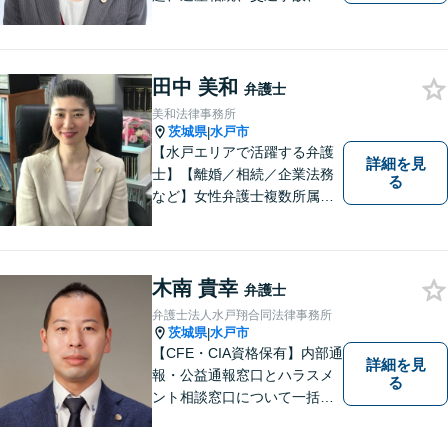
働問題、刑事事件などさまざ
まな法律トラブルに対応する
地域密着の女性弁護士。お困
りごとがあればお気軽にご相
田中 美和
弁護士
談ください！お一人おひとり
美和法律事務所
に誠実に向き合います。
茨城県
水戸市
|
【水戸エリアで活躍する弁護
詳細を見
士】【離婚／相続／企業法務
る
など】女性弁護士複数所属／
多岐にわたる分野で解決実績
あり。皆様の新たな一歩を支
援すべく、多面的にサポート
いたします。お困りごとがあ
木南 貴幸
弁護士
ればお気軽にご相談くださ
弁護士法人水戸翔合同法律事務所
い。
茨城県
水戸市
|
【CFE・CIA資格保有】内部通
詳細を見
報・公益通報窓口とハラスメ
る
ント相談窓口について一括対
応いたします【従業員500名
超の内部通報窓口業務経験】