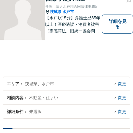
弁護士法人水戸翔合同法律事務所
茨城県
水戸市
|
【水戸駅15分】弁護士歴35年
詳細を見
以上！医療過誤・消費者被害
る
（霊感商法、旧統一協会問題
を含む）・相続に注力する弁
護士。皆様の権利を守るた
め、日々勉強、積極的に行動
し、解決へと導いてまいりま
す。お気軽にご相談くださ
い。【メール24時間受付中】
エリア
茨城県、水戸市
変更
相談内容
不動産・住まい
変更
詳細条件
未選択
変更