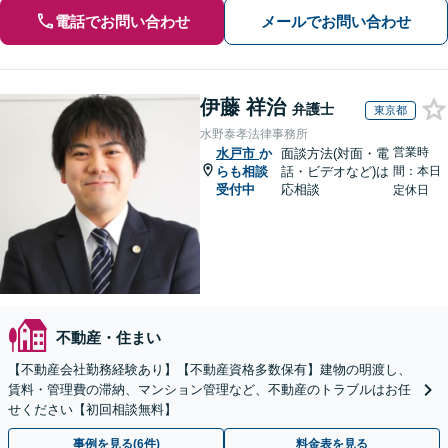
電話でお問い合わせ
メールでお問い合わせ
伊藤 祥治
弁護士
東京都
水野泰孝法律事務所
営業時
水戸市
か
面談方法(対面・電
らも相談
話・ビデオなど)は
間：本日
受付中
応相談
定休日
不動産・住まい
【不動産会社勤務経験あり】【不動産資格多数保有】建物の明渡し、
賃料・管理費の滞納、マンション管理など、不動産のトラブルはお任
せください【初回相談無料】
事例を見る(6件)
料金表を見る