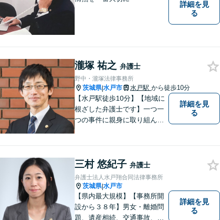
詳細を見
る
瀧塚 祐之
弁護士
野中・瀧塚法律事務所
茨城県
水戸市
水戸駅
から徒歩10分
|
【水戸駅徒歩10分】【地域に
詳細を見
根ざした弁護士です】一つ一
る
つの事件に親身に取り組んで
いくことを心がけています。
【開設55年以上の法律事務
所】相談者の意向をきちんと
三村 悠紀子
把握した上で、正当な権利を
弁護士
守るために丁寧な対応を致し
弁護士法人水戸翔合同法律事務所
ます。
茨城県
水戸市
|
【県内最大規模】【事務所開
詳細を見
設から３８年】男女・離婚問
る
題、遺産相続、交通事故、労