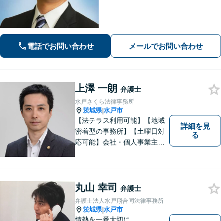
頼者の方の費用対効果の観点からもご
納得の行くまでご説明をいたします。
お困りのことがございましたらお気軽
にご相談ください。
電話でお問い合わせ
メールでお問い合わせ
上澤 一朗
弁護士
水戸さくら法律事務所
茨城県
水戸市
|
【法テラス利用可能】【地域
詳細を見
密着型の事務所】【土曜日対
る
応可能】会社・個人事業主の
方の顧問契約/著作権問題/交通
事故/離婚/相続・遺産分割/不
動産に関するトラブル/借金返
済などに対応しております。
丸山 幸司
弁護士
お気軽にご相談ください。
弁護士法人水戸翔合同法律事務所
茨城県
水戸市
|
情熱を一番大切に