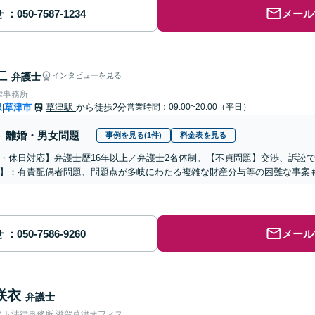
せ
メール
仁
弁護士
インタビューを見る
律事務所
県
草津市
草津駅
から徒歩2分
営業時間：09:00~20:00（平日）
|
離婚・男女問題
事例を見る(1件)
料金表を見る
・休日対応】弁護士歴16年以上／弁護士2名体制。【不貞問題】交渉、訴訟
】：有責配偶者問題、問題点が多岐にわたる複雑な財産分与等の困難な事案も
せ
メール
咲衣
弁護士
スト法律事務所 滋賀草津オフィス