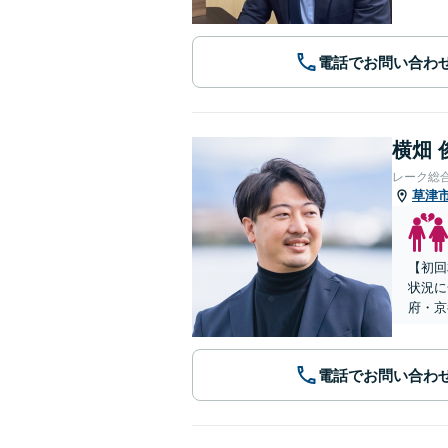
電話でお問い合わ
横畑 
レーク総
草津
【初回
状況に
府・京
電話でお問い合わ