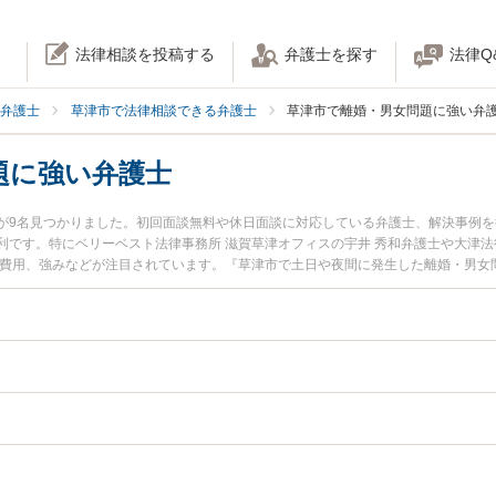
法律相談を投稿する
弁護士を探す
法律Q
弁護士
草津市で法律相談できる弁護士
草津市で離婚・男女問題に強い弁
題に強い弁護士
が9名見つかりました。初回面談無料や休日面談に対応している弁護士、解決事例
利です。特にベリーベスト法律事務所 滋賀草津オフィスの宇井 秀和弁護士や大津法
士費用、強みなどが注目されています。『草津市で土日や夜間に発生した離婚・男女
富な近くの弁護士を検索したい』『初回相談無料で離婚・男女問題を法律相談でき