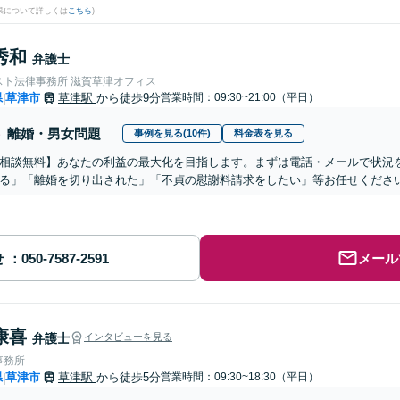
果について詳しくは
こちら
)
秀和
弁護士
スト法律事務所 滋賀草津オフィス
県
草津市
草津駅
から徒歩9分
営業時間：09:30~21:00（平日）
|
離婚・男女問題
事例を見る(10件)
料金表を見る
相談無料】あなたの利益の最大化を目指します。まずは電話・メールで状況
る」「離婚を切り出された」「不貞の慰謝料請求をしたい」等お任せくださ
せ
メール
康喜
弁護士
インタビューを見る
事務所
県
草津市
草津駅
から徒歩5分
営業時間：09:30~18:30（平日）
|