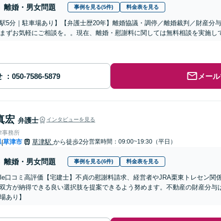
離婚・男女問題
事例を見る(5件)
料金表を見る
駅5分｜駐車場あり】【弁護士歴20年】離婚協議・調停／離婚裁判／財産分
まずお気軽にご相談を。。現在、離婚・慰謝料に関しては無料相談を実施し
せ
メール
真宏
弁護士
インタビューを見る
律事務所
県
草津市
草津駅
から徒歩2分
営業時間：09:00~19:30（平日）
|
離婚・男女問題
事例を見る(6件)
料金表を見る
oogle口コミ高評価【宅建士】不貞の慰謝料請求、経営者やJRA栗東トレセン
双方が納得できる良い選択肢を提案できるよう努めます。不動産の財産分与
場あり】