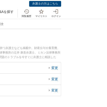
弁護士の方はこちら
&Aを探す
閲覧履歴
マイリスト
ログイン
護士
を持つ弁護士なども掲載中。財産分与や養育費、
律事務所の辻井 康喜弁護士、ミカン法律事務所
問題のトラブルを今すぐに弁護士に相談した
る草津市内の弁護士に相談予約したい』などでお
変更
変更
変更