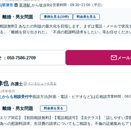
県
草津市
草津駅
から徒歩9分
営業時間：09:30~21:00（平日）
|
離婚・男女問題
事例を見る(10件)
料金表を見る
相談無料】あなたの利益の最大化を目指します。まずは電話・メールで状況
る」「離婚を切り出された」「不貞の慰謝料請求をしたい」等お任せくださ
せ
メール
隼也
弁護士
インタビューを見る
法律事務所
市
からも相談受付中
面談方法(対面・電話・ビデオなど)は応相談
営業時間：09:0
離婚・男女問題
料金表を見る
エリア対応】【初回相談無料】【電話相談可】【法テラス】「話しやすい雰
為への慰謝料請求、生活費の請求についてもご相談を。不倫の証拠集めもア