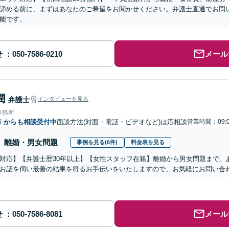
諦める前に、まずはあなたのご希望をお聞かせください。弁護士直通でお問
能です。
せ
メール
潤
弁護士
インタビューを見る
事務所
市
からも相談受付中
面談方法(対面・電話・ビデオなど)は応相談
営業時間：09:0
離婚・男女問題
事例を見る(6件)
料金表を見る
対応】【弁護士歴30年以上】【女性スタッフ在籍】離婚から男女問題まで、
お話を伺い最善の結果を得るお手伝いをいたしますので、お気軽にお問い合
せ
メール