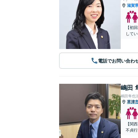
滋賀
【初回
してい
電話でお問い合わ
嶋田 
嶋田隼也
草津
【関西
不貞行