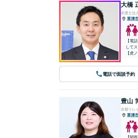
大橋 
弁護士法人
草津
【電話
してス
【虎ノ
電話で面談予約
豊山 
京都リレ
草津
【関西