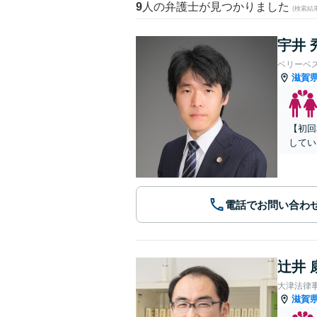
9
人の弁護士が見つかりました
(検索結
宇井 
ベリーベ
滋賀
【初回
してい
電話でお問い合わ
辻井 
大津法律
滋賀