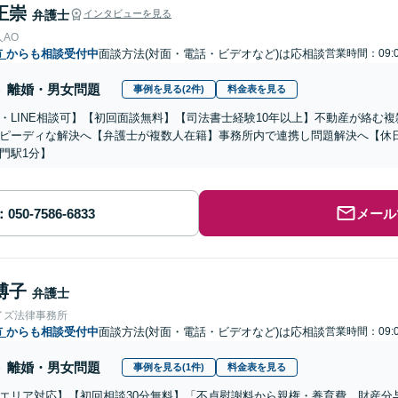
正崇
弁護士
インタビューを見る
AO
市
からも相談受付中
面談方法(対面・電話・ビデオなど)は応相談
営業時間：09:0
離婚・男女問題
事例を見る(2件)
料金表を見る
・LINE相談可】【初回面談無料】【司法書士経験10年以上】不動産が絡む
ピーディな解決へ【弁護士が複数人在籍】事務所内で連携し問題解決へ【休
門駅1分】
メール
博子
弁護士
イズ法律事務所
市
からも相談受付中
面談方法(対面・電話・ビデオなど)は応相談
営業時間：09:0
離婚・男女問題
事例を見る(1件)
料金表を見る
エリア対応】【初回相談30分無料】「不貞慰謝料から親権・養育費、財産分