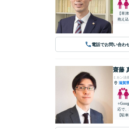
【草津
抱え込
電話でお問い合わ
齋藤 
ミカン法
滋賀
⭐️G
応で、
【駐車