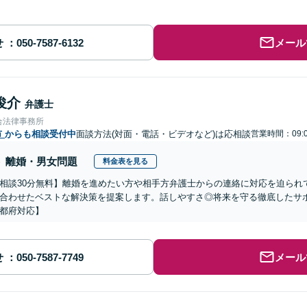
せ
メール
俊介
弁護士
合法律事務所
市
からも相談受付中
面談方法(対面・電話・ビデオなど)は応相談
営業時間：09:0
離婚・男女問題
料金表を見る
相談30分無料】離婚を進めたい方や相手方弁護士からの連絡に対応を迫られ
合わせたベストな解決策を提案します。話しやすさ◎将来を守る徹底したサ
都府対応】
せ
メール