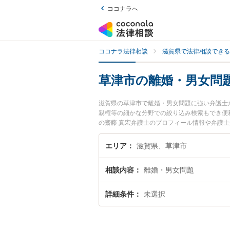
ココナラへ
ココナラ法律相談
滋賀県で法律相談できる
草津市の離婚・男女問
滋賀県の草津市で離婚・男女問題に強い弁護士
親権等の細かな分野での絞り込み検索もでき便
の齋藤 真宏弁護士のプロフィール情報や弁護
い』『離婚・男女問題のトラブル解決の実績豊
困りの相談者さんにおすすめです。
エリア
滋賀県、草津市
相談内容
離婚・男女問題
詳細条件
未選択