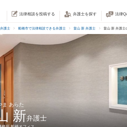
法律相談を投稿する
弁護士を探す
法律Q
弁護士
船橋市で法律相談できる弁護士
畠山 新 弁護士
畠山 新 弁護
やま あらた
山 新
弁護士
事務所 船橋オフィス