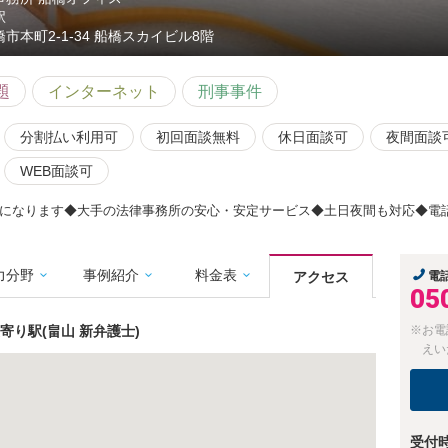
駅
橋市本町2-1-34 船橋スカイビル8階
題
インターネット
刑事事件
分割払い利用可
初回面談無料
休日面談可
夜間面談
WEB面談可
になります◆大手の法律事務所の安心・安定サービス◆土日夜間も対応◆電話・
力分野
事例紹介
料金表
アクセス
電
05
り駅(畠山 新弁護士)
※お電
えい
受付