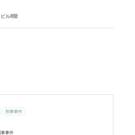
イビル8階
刑事事件
刑事事件