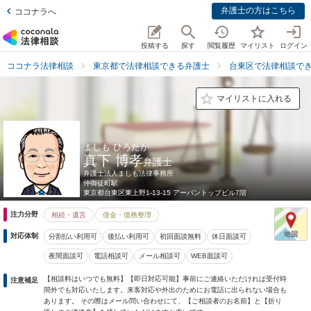
弁護士の方はこちら
ココナラへ
投稿する
探す
閲覧履歴
マイリスト
ログイン
ココナラ法律相談
東京都で法律相談できる弁護士
台東区で法律相談で
マイリストに入れる
ましも ひろたか
真下 博孝
弁護士
弁護士法人ましも法律事務所
仲御徒町駅
東京都
台東区東上野1-13-15 アーバントップビル7階
注力分野
相続・遺言
借金・債務整理
対応体制
分割払い利用可
後払い利用可
初回面談無料
休日面談可
夜間面談可
電話相談可
メール相談可
WEB面談可
【相談料はいつでも無料】【即日対応可能】事前にご連絡いただければ受付時
注意補足
間外でも対応いたします。来客対応や外出のためにお電話に出られない場合も
あります。 その際はメール問い合わせにて、【ご相談者のお名前】と【折り