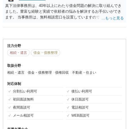
真下法律事務所は、40年以上にわたり借金問題の解決に取り組んでき
ました。豊富な経験と実績で依頼者の悩みを解決するお手伝いができ
ます。 当事務所は、無料相談窓口を設置していますので、まずはご相
談ください。急ぎの相談にも対応しています。全国に対応しています
ので、遠方の方でも安心してご相談ください。 依頼者のニーズに応え
られるよう、また、費用負担や不安をなくし安心に変えられるよう努
力させていただきます。 「他の法律事務所に相談したが、費用が高く
弁護士費用が払えない」「費用の安い弁護士を探している」という方
注力分野
は、まずはお気軽に無料相談をお申し込みください。
相続・遺言
借金・債務整理
取扱分野
相続・遺言
借金・債務整理
債権回収
不動産・住まい
対応体制
分割払い利用可
後払い利用可
初回面談無料
休日面談可
夜間面談可
電話相談可
メール相談可
WEB面談可