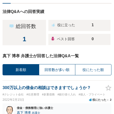
法律Q&Aへの回答実績
1
総回答数
1
0
真下 博孝 弁護士が回答した法律Q&A一覧
新着順
回答数が多い順
役にたった順
300万以上の借金の相談はできますでしょうか？
#クレジット会社
#任意整理
#多重債務
#銀行借り入れ
#個人・プライベート
2022年2月15日
役にたった
2
借金・債務整理に強い弁護士
真下 博孝
弁護士