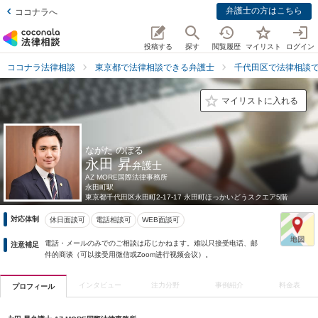
弁護士の方はこちら
ココナラへ
投稿する
探す
閲覧履歴
マイリスト
ログイン
ココナラ法律相談
東京都で法律相談できる弁護士
千代田区で法律相談
マイリストに入れる
ながた のぼる
永田 昇
弁護士
AZ MORE国際法律事務所
永田町駅
東京都
千代田区永田町2-17-17 永田町ほっかいどうスクエア5階
対応体制
休日面談可
電話相談可
WEB面談可
電話・メールのみでのご相談は応じかねます。难以只接受电话、邮
注意補足
件的商谈（可以接受用微信或Zoom进行视频会议）。
インタビュー
注力分野
事例紹介
料金表
プロフィール