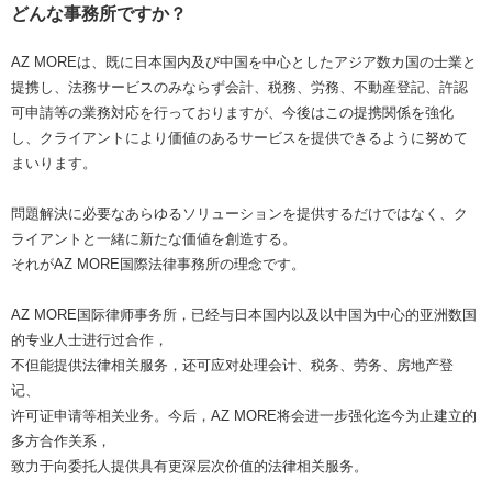
どんな事務所ですか？
AZ MOREは、既に日本国内及び中国を中心としたアジア数カ国の士業と
提携し、法務サービスのみならず会計、税務、労務、不動産登記、許認
可申請等の業務対応を行っておりますが、今後はこの提携関係を強化
し、クライアントにより価値のあるサービスを提供できるように努めて
まいります。
問題解決に必要なあらゆるソリューションを提供するだけではなく、ク
ライアントと一緒に新たな価値を創造する。
それがAZ MORE国際法律事務所の理念です。
AZ MORE国际律师事务所，已经与日本国内以及以中国为中心的亚洲数国
的专业人士进行过合作，
不但能提供法律相关服务，还可应对处理会计、税务、劳务、房地产登
记、
许可证申请等相关业务。今后，AZ MORE将会进一步强化迄今为止建立的
多方合作关系，
致力于向委托人提供具有更深层次价值的法律相关服务。