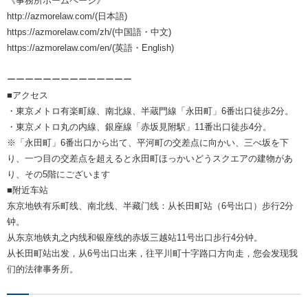
《事務所ホームページ》
http://azmorelaw.com/(日本語)
https://azmorelaw.com/zh/(中国語・中文)
https://azmorelaw.com/en/(英語・English)
ーーーーーーーーーーーーーー
■アクセス
・東京メトロ有楽町線、南北線、半蔵門線「永田町」6番出口徒歩2分。
・東京メトロ丸の内線、銀座線「赤坂見附駅」11番出口徒歩4分。
※「永田町」6番出口から出て、平河町の交差点に向かい、三べ坂を下
り、一つ目の交差点を超えると永田町ほっかいどうスクエアの建物があ
り、その5階にございます
■附近车站
东京地铁有乐町线、南北线、半藏门线：从长田町站（6号出口）步行2分
钟。
从东京地铁丸之内线和银座线的赤坂三越站11号出口步行4分钟。
从长田町站出发，从6号出口出来，往平川町十字路口方向走，您会发现我
们的法律事务所。