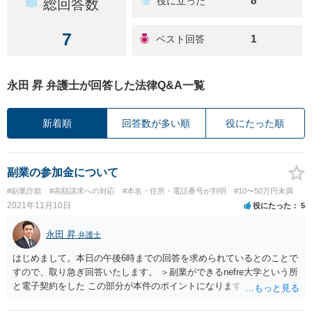
8
総回答数
7
1
永田 昇 弁護士が回答した法律Q&A一覧
新着順
回答数が多い順
役にたった順
副業の参加金について
#副業詐欺
#高額請求への対応
#本名・住所・電話番号が判明
#10〜50万円未満
2021年11月10日
役にたった
5
永田 昇
弁護士
はじめまして。本日の午後6時までの回答を求められているとのことで
すので、取り急ぎ回答いたします。 ＞副業ができるnefre大学という所
と電子契約をした この部分が本件のポイントになります。当該契約を
拝見しないと、回答の方針がわかりかねますので、一度個別にお話を