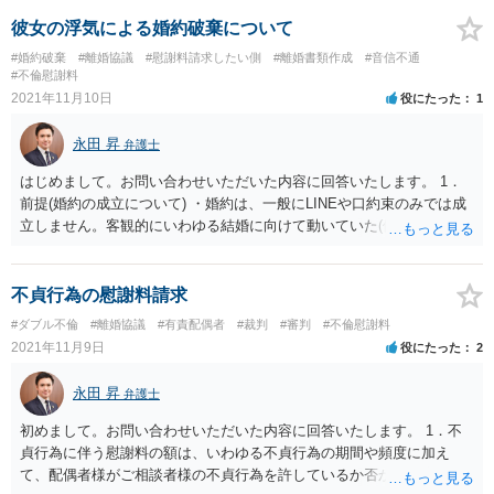
お伺いさせていただければと存じます。
彼女の浮気による婚約破棄について
#婚約破棄
#離婚協議
#慰謝料請求したい側
#離婚書類作成
#音信不通
#不倫慰謝料
2021年11月10日
役にたった
1
永田 昇
弁護士
はじめまして。お問い合わせいただいた内容に回答いたします。 1．
前提(婚約の成立について) ・婚約は、一般にLINEや口約束のみでは成
立しません。客観的にいわゆる結婚に向けて動いていた(例：両親の挨
拶や結納等)のかどうかも、婚約が成立したかどうかを判断する事情に
なります。 ・ご相談者様の場合、ペアリングを購入されている一方、
音信不通状態とのことですので、現時点では、婚約が成立していると
不貞行為の慰謝料請求
は断言できません。一度、ご相談者様とお相手との間で、婚約が成立
#ダブル不倫
#離婚協議
#有責配偶者
#裁判
#審判
#不倫慰謝料
しているか、具体的な事情をお伺いする必要がございます。 2．彼女
2021年11月9日
役にたった
2
の浮気の証拠を掴み別れることになった場合は婚約破棄ということに
なるのでしょうか？ ・(仮に婚約が成立していた場合)別れるというこ
永田 昇
弁護士
とは、一般に結婚を行わないとの意思を示すものですので、婚約破棄
に該当します。 3．彼女と彼女の浮気相手の住所が分かっている場
初めまして。お問い合わせいただいた内容に回答いたします。 1．不
合、どのようにすればいいでしょうか？ ・そもそも婚約が成立してい
貞行為に伴う慰謝料の額は、いわゆる不貞行為の期間や頻度に加え
るかどうかを慎重に判断する必要があると考えます ・その上で、婚約
て、配偶者様がご相談者様の不貞行為を許しているか否か等に応じて
が成立していると判断した場合、浮気相手の方に連絡を取り、ご相談