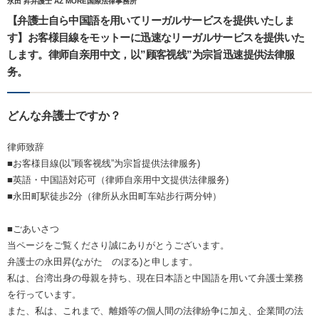
永田 昇弁護士 AZ MORE国際法律事務所
【弁護士自ら中国語を用いてリーガルサービスを提供いたしま
す】お客様目線をモットーに迅速なリーガルサービスを提供いた
します。律师自亲用中文，以”顾客视线”为宗旨迅速提供法律服
务。
どんな弁護士ですか？
律师致辞
■お客様目線(以”顾客视线”为宗旨提供法律服务)
■英語・中国語対応可（律师自亲用中文提供法律服务)
■永田町駅徒歩2分（律所从永田町车站步行两分钟）
■ごあいさつ
当ページをご覧くださり誠にありがとうございます。
弁護士の永田昇(ながた のぼる)と申します。
私は、台湾出身の母親を持ち、現在日本語と中国語を用いて弁護士業務
を行っています。
また、私は、これまで、離婚等の個人間の法律紛争に加え、企業間の法