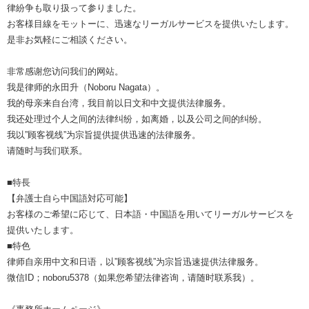
律紛争も取り扱って参りました。
お客様目線をモットーに、迅速なリーガルサービスを提供いたします。
是非お気軽にご相談ください。
非常感谢您访问我们的网站。
我是律师的永田升（Noboru Nagata）。
我的母亲来自台湾，我目前以日文和中文提供法律服务。
我还处理过个人之间的法律纠纷，如离婚，以及公司之间的纠纷。
我以”顾客视线”为宗旨提供提供迅速的法律服务。
请随时与我们联系。
■特長
【弁護士自ら中国語対応可能】
お客様のご希望に応じて、日本語・中国語を用いてリーガルサービスを
提供いたします。
■特色
律师自亲用中文和日语，以”顾客视线”为宗旨迅速提供法律服务。
微信ID；noboru5378（如果您希望法律咨询，请随时联系我）。