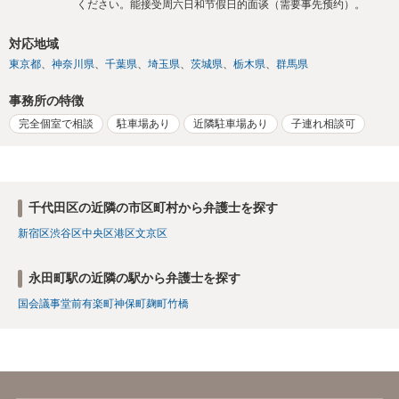
ください。能接受周六日和节假日的面谈（需要事先预约）。
対応地域
東京都
神奈川県
千葉県
埼玉県
茨城県
栃木県
群馬県
事務所の特徴
完全個室で相談
駐車場あり
近隣駐車場あり
子連れ相談可
千代田区の近隣の市区町村から弁護士を探す
新宿区
渋谷区
中央区
港区
文京区
永田町駅の近隣の駅から弁護士を探す
国会議事堂前
有楽町
神保町
麹町
竹橋