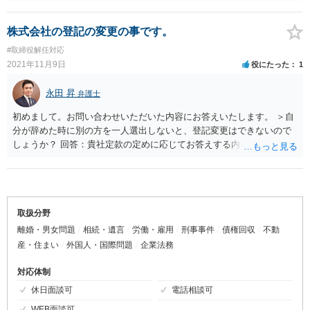
異なってきます。 2．お問い合わせいただいた内容によれば、不貞行
者様が求められている接触禁止を要求することが考えられます。
為の期間や頻度は久しぶりに会った際の「1回」と短期間ですので、仮
に判決が下されたとしても、その慰謝料額が少なくとも400万円を超え
株式会社の登記の変更の事です。
る可能性は低く、200万円を超える可能性も低いのではないかと考えら
#取締役解任対応
れます。 3．なお、「相手の肩をもったりお金を貸したら即離婚す
2021年11月9日
役にたった
1
る」と言われているとのことですが、お相手の方が慰謝料を支払った
場合、ご相談者様にその一部を負担するよう求めることができます(法
永田 昇
弁護士
律上「求償」といいます)。このような事態が起こりうることもあらか
じめご留意いただければと存じます。
初めまして。お問い合わせいただいた内容にお答えいたします。 ＞自
分が辞めた時に別の方を一人選出しないと、登記変更はできないので
しょうか？ 回答：貴社定款の定めに応じてお答えする内容が異なって
まいります。 1．仮に定款で取締役が「1人以上」とのみ定められてい
るのであれば、今回ご相談者様が取締役を辞任したとしても、その登
記を行うことに支障はございません。 2．一方、ご相談者様の会社が
「取締役会設置会社」である場合や、定款で取締役が「3人以上」と定
められている場合、ご相談者様が取締役を辞任すると欠員が生じるこ
取扱分野
とになります。この場合辞任する旨の登記を行う自体は可能ですが、
離婚・男女問題
相続・遺言
労働・雇用
刑事事件
債権回収
不動
法律上、ご相談者様は、退任後も、新たに取締役が選任されるまで
産・住まい
外国人・国際問題
企業法務
は、取締役としての責任を負うことになります。 3．以上のとおり、
貴社定款の定めによって対応方法が大きく異なって参ります。そのた
対応体制
め、まずはご相談者様において、定款で取締役の定員がどのように定
休日面談可
電話相談可
められているかご確認いただくことをおすすめします。
WEB面談可