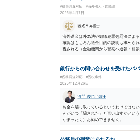
#税務調査対応
#海外法人・国際法
2026年4月7日
匿名A
弁護士
海外送金は外為法や組織犯罪処罰法による
確認はもちろん送金目的の説明も求められ
視される（金融機関から警察へ通報・相談
送金を手続するとなれば、なおさら慎重な
を行って、代理人による手続の可否や必要
た方がよいと思います。
銀行からの問い合わせを受けたパパ
#税務調査対応
#脱税事件
2025年12月26日
濵門 俊也
弁護士
お金を騙し取っているというわけではない
んがいつ「騙された」と言い出すかという
かまったく）お勧めできません。
公務員の副業にあたるか