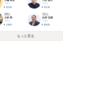
大橋 卓生
三村 勇人
弁護士
弁護士
東京都
東京都
10
11
位
位
小杉 和
白井 弘昭
弁護士
弁護士
京都府
愛知県
もっと見る