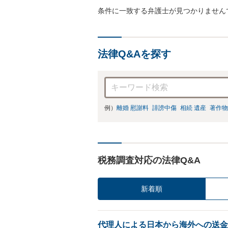
条件に一致する弁護士が見つかりません
法律Q&Aを探す
例）
離婚 慰謝料
誹謗中傷
相続 遺産
著作物
税務調査対応の法律Q&A
新着順
代理人による日本から海外への送金