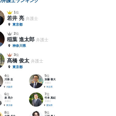
の弁護士ランキング
1
位
若井 亮
弁護士
東京都
2
位
稲葉 進太郎
弁護士
神奈川県
3
位
髙橋 俊太
弁護士
東京都
4
5
位
位
川添 圭
加藤 善大
弁護士
弁護士
大阪府
埼玉県
6
7
位
位
泉 亮介
竹本 真紀
弁護士
弁護士
東京都
愛知県
8
9
位
位