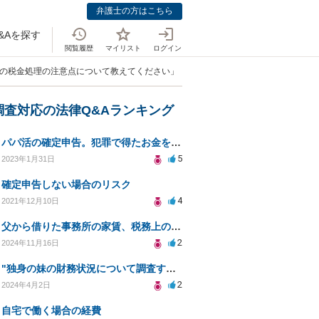
弁護士の方はこちら
&Aを探す
閲覧履歴
マイリスト
ログイン
業の税金処理の注意点について教えてください」
調査対応の法律Q&Aランキング
パパ活の確定申告。犯罪で得たお金を渡されていた場合について相談させてください。
5
2023年1月31日
確定申告しない場合のリスク
4
2021年12月10日
父から借りた事務所の家賃、税務上の影響は？
2
2024年11月16日
"独身の妹の財務状況について調査する方法について"
2
2024年4月2日
自宅で働く場合の経費