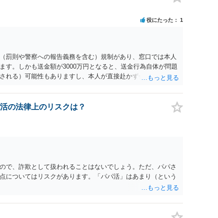
役にたった
1
（罰則や警察への報告義務を含む）規制があり、窓口では本人
ます。しかも送金額が3000万円となると、送金行為自体が問題
される）可能性もありますし、本人が直接赴かず代理人による
対応になると思います。事前に、金融機関の窓口へ確認・相談
書類を聞いておき、送金のために再来訪する日程なども調整し
活の法律上のリスクは？
ので、詐欺として扱われることはないでしょう。ただ、パパさ
点についてはリスクがあります。「パパ活」はあまり（という