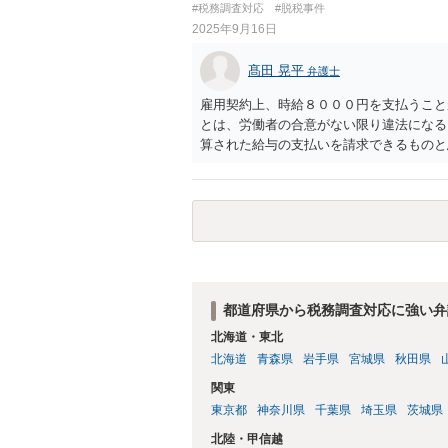
#税務調査対応
#脱税事件
2025年9月16日
髙田 晃平
弁護士
雇用契約上、時給８０００円を支払うこと
とは、労働者の合意がない限り違法になる
算された給与の支払いを請求できるものと
ように内容証明郵便を送るといった対応が
相談いただくのがよいと存じます。
都道府県から税務調査対応に強い弁
北海道・東北
北海道
青森県
岩手県
宮城県
秋田県
関東
東京都
神奈川県
千葉県
埼玉県
茨城県
北陸・甲信越