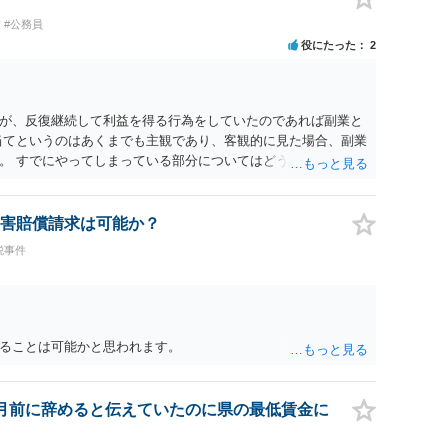
#公務員
役にたった
2
が、反復継続して利益を得る行為をしていたのであれば副業と
当てというのはあくまでも主観であり、客観的に見た場合、副業
。 すでにやってしまっている部分についてはどうしようもあり
まで今後続けるのかどうかは慎重に判断されてください。
害賠償請求は可能か？
税事件
ることは可能かと思われます。
月前に辞めると伝えていたのに県の最低賃金に