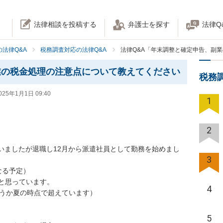
法律相談を投稿する
弁護士を探す
法律Q
法律Q&A
税務調査対応の法律Q&A
法律Q&A「年末調整と確定申告、副
業の税金処理の注意点について教えてください
税務
025年1月1日 09:40
1
2
いましたが退職し12月から派遣社員として勤務を始めまし
3
る予定）

と思っています。

4
うか夏の時点で超えています）

5