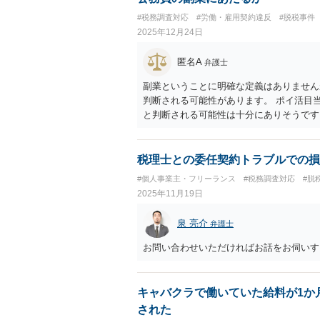
#税務調査対応
#労働・雇用契約違反
#脱税事件
2025年12月24日
匿名A
弁護士
副業ということに明確な定義はありません
判断される可能性があります。 ポイ活目
と判断される可能性は十分にありそうです
ません。懲戒処分を受けるリスクを負って
税理士との委任契約トラブルでの損
#個人事業主・フリーランス
#税務調査対応
#脱
2025年11月19日
泉 亮介
弁護士
お問い合わせいただければお話をお伺いす
キャバクラで働いていた給料が1か
された