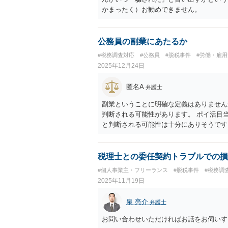
かまったく）お勧めできません。
公務員の副業にあたるか
#税務調査対応
#公務員
#脱税事件
#労働・雇
2025年12月24日
匿名A
弁護士
副業ということに明確な定義はありません
判断される可能性があります。 ポイ活目
と判断される可能性は十分にありそうです
ません。懲戒処分を受けるリスクを負って
税理士との委任契約トラブルでの損
#個人事業主・フリーランス
#脱税事件
#税務調
2025年11月19日
泉 亮介
弁護士
お問い合わせいただければお話をお伺いす