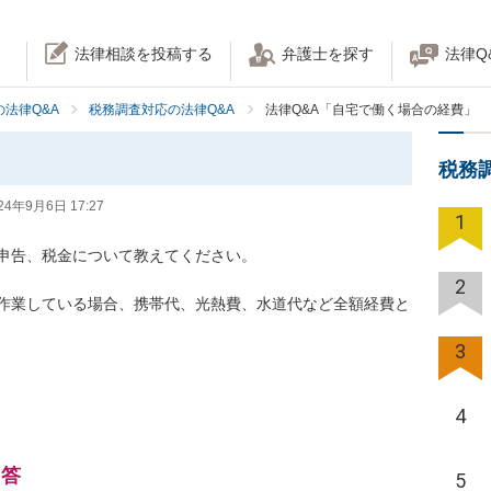
法律相談を投稿する
弁護士を探す
法律Q
法律Q&A
税務調査対応の法律Q&A
法律Q&A「自宅で働く場合の経費」
税務
24年9月6日 17:27
1
申告、税金について教えてください。

2
作業している場合、携帯代、光熱費、水道代など全額経費と
3
4
回答
5