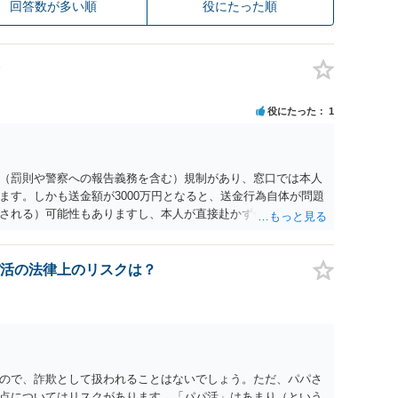
回答数が多い順
役にたった順
役にたった
1
（罰則や警察への報告義務を含む）規制があり、窓口では本人
ます。しかも送金額が3000万円となると、送金行為自体が問題
される）可能性もありますし、本人が直接赴かず代理人による
対応になると思います。事前に、金融機関の窓口へ確認・相談
書類を聞いておき、送金のために再来訪する日程なども調整し
活の法律上のリスクは？
ので、詐欺として扱われることはないでしょう。ただ、パパさ
点についてはリスクがあります。「パパ活」はあまり（という