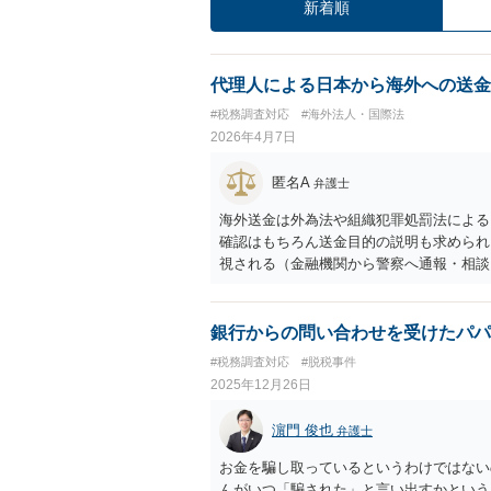
新着順
代理人による日本から海外への送金
#税務調査対応
#海外法人・国際法
2026年4月7日
匿名A
弁護士
海外送金は外為法や組織犯罪処罰法による
確認はもちろん送金目的の説明も求められ
視される（金融機関から警察へ通報・相談
送金を手続するとなれば、なおさら慎重な
を行って、代理人による手続の可否や必要
た方がよいと思います。
銀行からの問い合わせを受けたパパ
#税務調査対応
#脱税事件
2025年12月26日
濵門 俊也
弁護士
お金を騙し取っているというわけではない
んがいつ「騙された」と言い出すかという