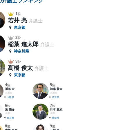
の弁護士ランキング
1
位
若井 亮
弁護士
東京都
2
位
稲葉 進太郎
弁護士
神奈川県
3
位
髙橋 俊太
弁護士
東京都
4
5
位
位
川添 圭
加藤 善大
弁護士
弁護士
大阪府
埼玉県
6
7
位
位
泉 亮介
竹本 真紀
弁護士
弁護士
東京都
愛知県
8
9
位
位