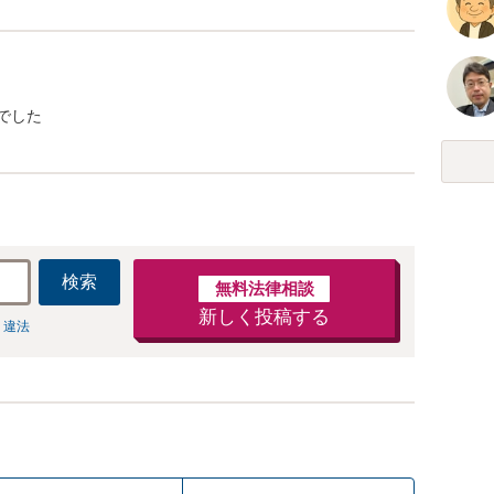
でした
検索
無料法律相談
新しく投稿する
 違法