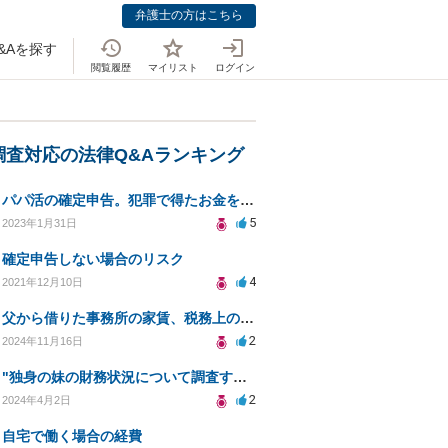
弁護士の方はこちら
&Aを探す
閲覧履歴
マイリスト
ログイン
調査対応の法律Q&Aランキング
パパ活の確定申告。犯罪で得たお金を渡されていた場合について相談させてください。
5
2023年1月31日
確定申告しない場合のリスク
4
2021年12月10日
父から借りた事務所の家賃、税務上の影響は？
2
2024年11月16日
"独身の妹の財務状況について調査する方法について"
2
2024年4月2日
自宅で働く場合の経費