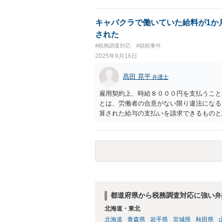
キャバクラで働いていた給料が1か
された
#税務調査対応
#脱税事件
2025年9月16日
髙田 晃平
弁護士
雇用契約上、時給８０００円を支払うこと
とは、労働者の合意がない限り違法になる
算された給与の支払いを請求できるものと
ように内容証明郵便を送るといった対応が
相談いただくのがよいと存じます。
都道府県から税務調査対応に強い弁
北海道・東北
北海道
青森県
岩手県
宮城県
秋田県