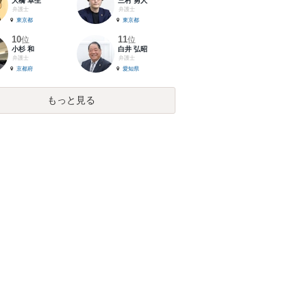
大橋 卓生
三村 勇人
弁護士
弁護士
東京都
東京都
10
11
位
位
小杉 和
白井 弘昭
弁護士
弁護士
京都府
愛知県
もっと見る