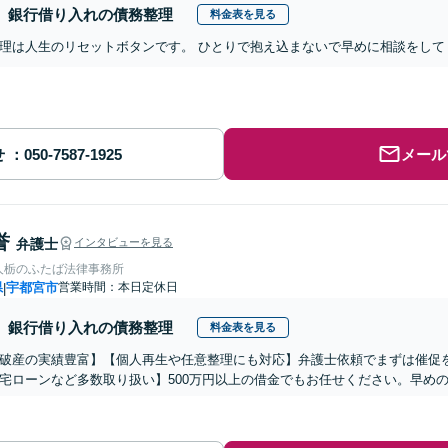
銀行借り入れの債務整理
料金表を見る
理は人生のリセットボタンです。 ひとりで抱え込まないで早めに相談をして
せ
メール
誉
弁護士
インタビューを見る
人栃のふたば法律事務所
県
宇都宮市
営業時間：本日定休日
|
銀行借り入れの債務整理
料金表を見る
破産の実績豊富】【個人再生や任意整理にも対応】弁護士依頼でまずは催促を
宅ローンなど多数取り扱い】500万円以上の借金でもお任せください。早め