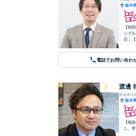
栃木
【初回
ンブル
応」【
電話でお問い合わ
渡邊 
渡邊律法
栃木
【相談
し、寄