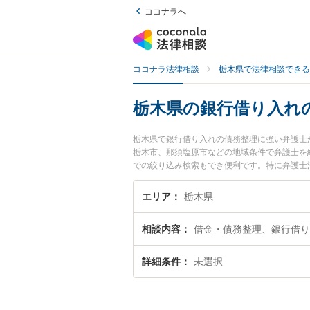
ココナラへ
ココナラ法律相談
栃木県で法律相談できる
栃木県の銀行借り入れ
栃木県で銀行借り入れの債務整理に強い弁護士
栃木市、那須塩原市などの地域条件で弁護士を
での絞り込み検索もでき便利です。特に弁護士法
弁護士のプロフィール情報や弁護士費用、強み
『銀行借り入れの債務整理のトラブル解決の実
エリア
栃木県
い』などでお困りの相談者さんにおすすめです
相談内容
借金・債務整理、銀行借り
詳細条件
未選択