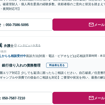
。破産管財人・個人再生委員の経験多数。依頼者様のご意向と状況を踏まえ
・夜間対応可】
せ
メール
嵩
弁護士
インタビューを見る
事務所
県
からも相談受付中
面談方法(対面・電話・ビデオなど)は応相談
営業時間：本
銀行借り入れの債務整理
料金表を見る
圏エリア対応】少しでも返済に困ったらご相談ください。自己破産／任意整
ギャンブルや浪費での借金のご相談も対応】ご要望や状況を伺い、最善の解
メール