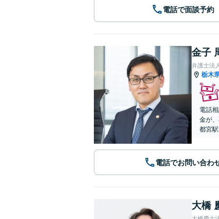
電話で面談予約
金子 
弁護士法
栃木
電話相
金が、
都宮駅
電話でお問い合わ
大橋 
大橋慶士