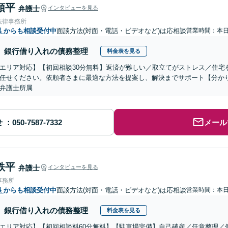
頌平
弁護士
インタビューを見る
法律事務所
県
からも相談受付中
面談方法(対面・電話・ビデオなど)は応相談
営業時間：本
銀行借り入れの債務整理
料金表を見る
エリア対応】【初回相談30分無料】返済が難しい／取立てがストレス／住宅
任せください。依頼者さまに最適な方法を提案し、解決までサポート【分か
弁護士所属
せ
メール
鉄平
弁護士
インタビューを見る
事務所
県
からも相談受付中
面談方法(対面・電話・ビデオなど)は応相談
営業時間：本
銀行借り入れの債務整理
料金表を見る
エリア対応】【初回相談料60分無料】【駐車場完備】自己破産／任意整理／