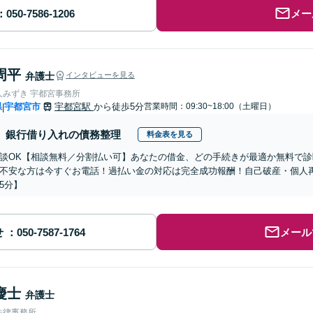
メー
周平
弁護士
インタビューを見る
人みずき 宇都宮事務所
県
宇都宮市
宇都宮駅
から徒歩5分
営業時間：09:30~18:00（土曜日）
|
銀行借り入れの債務整理
料金表を見る
談OK【相談無料／分割払い可】あなたの借金、どの手続きが最適か無料で
不安な方は今すぐお電話！過払い金の対応は完全成功報酬！自己破産・個人
5分】
せ
メール
慶士
弁護士
法律事務所