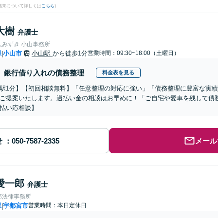
結果について詳しくは
こちら
)
大樹
弁護士
人みずき 小山事務所
県
小山市
小山駅
から徒歩1分
営業時間：09:30~18:00（土曜日）
|
銀行借り入れの債務整理
料金表を見る
駅1分】【初回相談無料】「任意整理の対応に強い」「債務整理に豊富な実
ご提案いたします。過払い金の相談はお早めに！「ご自宅や愛車を残して債
払い応相談】
せ
メール
愛一郎
弁護士
郎法律事務所
県
宇都宮市
営業時間：本日定休日
|