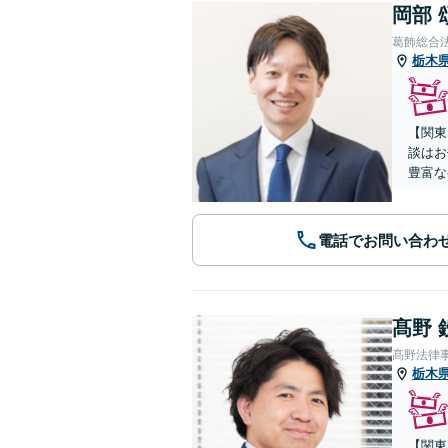
岡部 
葛飾総合
栃木
【関東
談はお
豊富な
電話でお問い合わ
髙野 
髙野法律
栃木
【関東