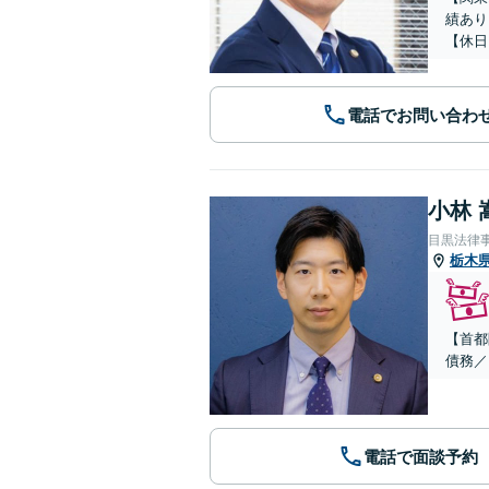
績あり
【休日
電話でお問い合わ
小林 
目黒法律
栃木
【首都
債務／
電話で面談予約