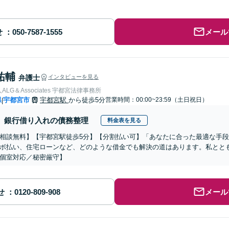
せ
メール
祐輔
弁護士
インタビューを見る
LG＆Associates 宇都宮法律事務所
県
宇都宮市
宇都宮駅
から徒歩5分
営業時間：00:00~23:59（土日祝日）
|
銀行借り入れの債務整理
料金表を見る
相談無料】【宇都宮駅徒歩5分】【分割払い可】「あなたに合った最適な手
ボ払い、住宅ローンなど、どのような借金でも解決の道はあります。私とと
個室対応／秘密厳守】
せ
メール