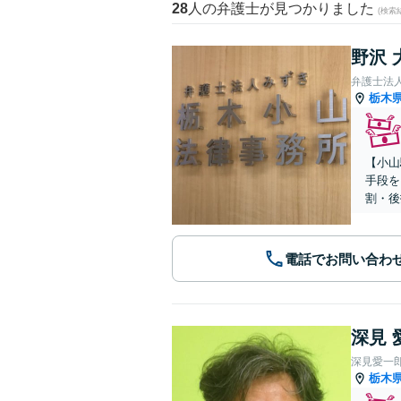
28
人の弁護士が見つかりました
(検索
野沢 
弁護士法
栃木
【小山
手段を
割・後
電話でお問い合わ
深見 
深見愛一
栃木