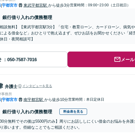
県
宇都宮市
東武宇都宮駅
から徒歩3分
営業時間：09:00~23:00（土日祝日）
|
銀行借り入れの債務整理
相談無料】【東武宇都宮駅3分】「住宅・教育ローン、カードローン、病気
による借金など」おひとりで抱え込まず、ぜひお話をお聞かせください「経
休日・夜間相談可】
せ
メール
律
弁護士
インタビューを見る
律事務所
県
宇都宮市
南宇都宮駅
から徒歩10分
営業時間：本日定休日
|
銀行借り入れの債務整理
料金表を見る
30分無料でその後は5500円のみ】周りにお話ししにくい借金のお悩みを弁
り添います。些細なことでもご相談ください。