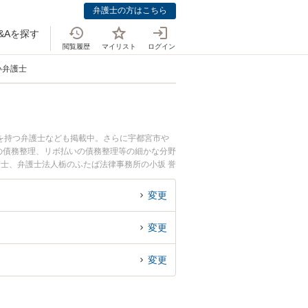
弁護士の方はこちら
&Aを探す
閲覧履歴
マイリスト
ログイン
い弁護士
を持つ弁護士なども掲載中。さらに宇都宮市や
の債務整理、リボ払いの債務整理等の細かな分野
護士、弁護士法人栃のふたば法律事務所の小坂 誉
理のトラブルを今すぐに弁護士に相談したい』
法律相談できる栃木県内の弁護士に相談予約した
変更
変更
変更