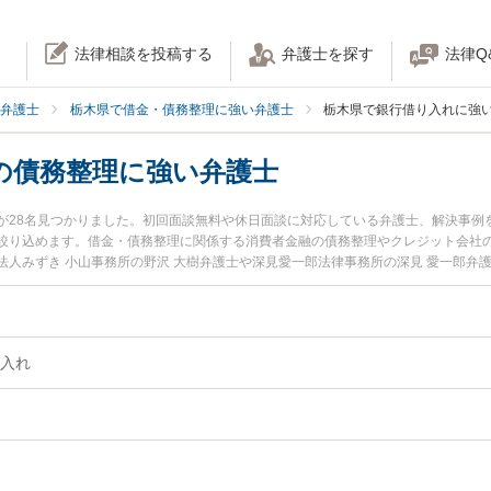
法律相談を投稿する
弁護士を探す
法律Q
弁護士
栃木県で借金・債務整理に強い弁護士
栃木県で銀行借り入れに強
の債務整理に強い弁護士
が28名見つかりました。初回面談無料や休日面談に対応している弁護士、解決事例
絞り込めます。借金・債務整理に関係する消費者金融の債務整理やクレジット会社
人みずき 小山事務所の野沢 大樹弁護士や深見愛一郎法律事務所の深見 愛一郎弁
などが注目されています。『栃木県で土日や夜間に発生した銀行借り入れの債務整
績豊富な近くの弁護士を検索したい』『初回相談無料で銀行借り入れの債務整理を
。
入れ