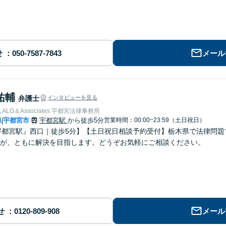
せ
メール
祐輔
弁護士
インタビューを見る
LG＆Associates 宇都宮法律事務所
県
宇都宮市
宇都宮駅
から徒歩5分
営業時間：00:00~23:59（土日祝日）
|
宇都宮駅』西口｜徒歩5分】【土日祝日相談予約受付】栃木県で法律問
が、ともに解決を目指します。どうぞお気軽にご相談ください。
せ
メール