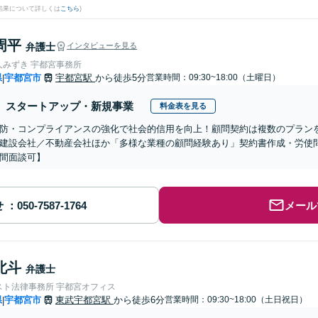
結果について詳しくは
こちら
)
周平
弁護士
インタビューを見る
人みずき 宇都宮事務所
県
宇都宮市
宇都宮駅
から徒歩5分
営業時間：09:30~18:00（土曜日）
|
スタートアップ・新規事業
料金表を見る
防・コンプライアンスの強化で社会的信用を向上！顧問契約は複数のプランを
建設会社／不動産会社ほか「多様な業種の顧問経験あり」契約書作成・労使
間面談可】
せ
メール
北斗
弁護士
スト法律事務所 宇都宮オフィス
県
宇都宮市
東武宇都宮駅
から徒歩6分
営業時間：09:30~18:00（土日祝日）
|