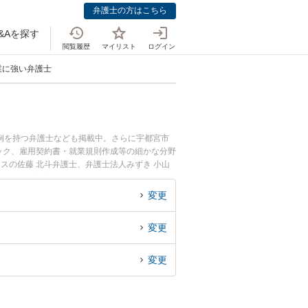
弁護士の方はこちら
&Aを探す
閲覧履歴
マイリスト
ログイン
業に強い弁護士
例を持つ弁護士なども掲載中。さらに宇都宮市
ック、雇用契約書・就業規則作成等の細かな分野
スの佐藤 北斗弁護士、弁護士法人みずき 小山
ートアップ・新規事業のトラブルを今すぐに弁
ートアップ・新規事業を法律相談できる栃木県内
変更
変更
変更