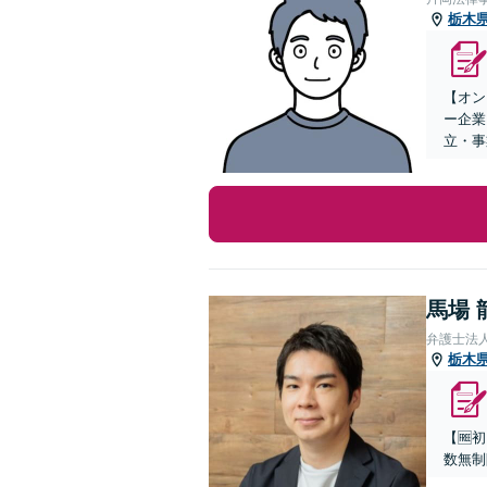
栃木
【オン
ー企業
立・事
馬場 
弁護士法
栃木
【🆓
数無制