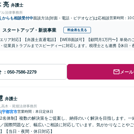
 亮
弁護士
ゲル法律事務所
県
からも相談受付中
面談方法(対面・電話・ビデオなど)は応相談
営業時間：10:
スタートアップ・新規事業
料金表を見る
エリア対応】【弁護士直通電話】【WEB面談可】【顧問月1万円〜】単発の
・従業員トラブルまでスピーディーに対応します。税理士とも連携【休日・
せ
メール
慧
弁護士
人高木・尾畑法律事務所
県
宇都宮市
営業時間：本日定休日
|
2名体制】複数の解決策をご提案し、納得のいく解決を目指します。一
／国際問題など、幅広いご相談に対応しています。気がかりなことやご
】【当日・夜間・休日対応】