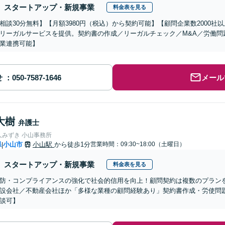
スタートアップ・新規事業
料金表を見る
相談30分無料】【月額3980円（税込）から契約可能】【顧問企業数2000
リーガルサービスを提供。契約書の作成／リーガルチェック／M&A／労働問
業連携可能】
せ
メール
大樹
弁護士
人みずき 小山事務所
県
小山市
小山駅
から徒歩1分
営業時間：09:30~18:00（土曜日）
|
スタートアップ・新規事業
料金表を見る
防・コンプライアンスの強化で社会的信用を向上！顧問契約は複数のプランを
設会社／不動産会社ほか「多様な業種の顧問経験あり」契約書作成・労使問
談可】