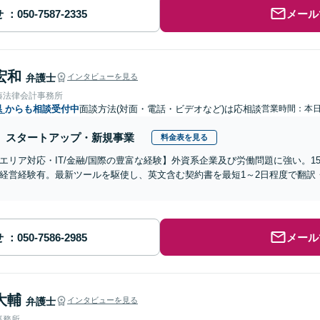
せ
メール
宏和
弁護士
インタビューを見る
藤法律会計事務所
県
からも相談受付中
面談方法(対面・電話・ビデオなど)は応相談
営業時間：本
スタートアップ・新規事業
料金表を見る
エリア対応・IT/金融/国際の豊富な経験】外資系企業及び労働問題に強い。1
経営経験有。最新ツールを駆使し、英文含む契約書を最短1～2日程度で翻訳
せ
メール
大輔
弁護士
インタビューを見る
事務所