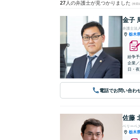
27
人の弁護士が見つかりました
(検索
金子 
弁護士法
栃木
紛争予
企業／
日・夜
電話でお問い合わ
佐藤 
ベリーベ
栃木