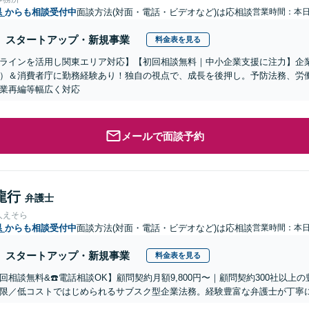
県
からも相談受付中
面談方法(対面・電話・ビデオなど)は応相談
営業時間：本
スタートアップ・新規事業
料金表を見る
ラインを活用し関東エリア対応】【初回相談無料｜中小企業支援に注力】企
）＆消費者庁に勤務経験あり！独自の視点で、成長を後押し。予防法務、労
業再編等幅広く対応
メールで面談予約
龍行
弁護士
人えそら
県
からも相談受付中
面談方法(対面・電話・ビデオなど)は応相談
営業時間：本
スタートアップ・新規事業
料金表を見る
初回相談無料&☎️電話相談OK】顧問契約月額9,800円〜｜顧問契約300社以
限／低コストではじめられるサブスク型企業法務。経験豊富な弁護士が丁寧