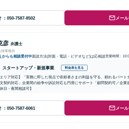
せ
メール
克彦
弁護士
法律事務所
県
からも相談受付中
面談方法(対面・電話・ビデオなど)は応相談
営業時間：10:
スタートアップ・新規事業
料金表を見る
エリア対応】「実務に即した視点で依頼者さまの利益を守る、頼れるパート
文契約対応」企業間の紛争や訴訟対応も円滑にサポート「顧問契約可／企業
休日・夜間相談可】
せ
メール