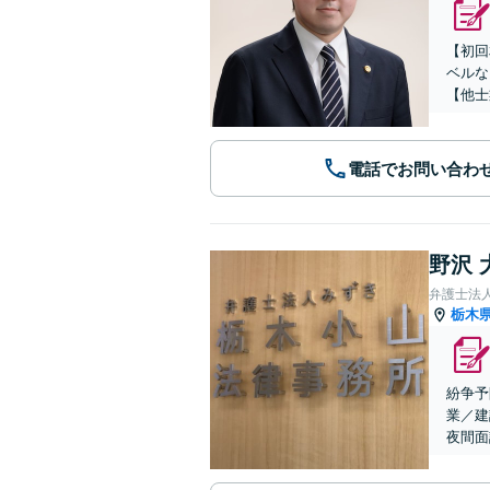
【初回
ベルな
【他士
電話でお問い合わ
野沢 
弁護士法
栃木
紛争予
業／建
夜間面