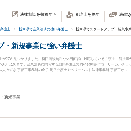
法律相談を投稿する
弁護士を探す
法律Q
弁護士
栃木県で企業法務に強い弁護士
栃木県でスタートアップ・新規事
プ・新規事業に強い弁護士
士が27名見つかりました。初回面談無料や休日面談に対応している弁護士、解決事
を絞り込めます。企業法務に関係する顧問弁護士契約や契約書作成・リーガルチェ
人みずき 宇都宮事務所の金子 周平弁護士やベリーベスト法律事務所 宇都宮オフィ
や弁護士費用、強みなどが注目されています。『栃木県で土日や夜間に発生したスタ
業のトラブル解決の実績豊富な近くの弁護士を検索したい』『初回相談無料でスタ
談者さんにおすすめです。
・新規事業