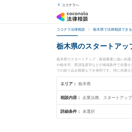
ココナラへ
ココナラ法律相談
栃木県で法律相談できる
栃木県のスタートアッ
栃木県でスタートアップ・新規事業に強い弁護
や栃木市、那須塩原市などの地域条件で弁護士
での絞り込み検索もでき便利です。特に弁護士法
事務所の野沢 大樹弁護士のプロフィール情報
護士に相談したい』『スタートアップ・新規事
エリア
栃木県
の弁護士に相談予約したい』などでお困りの相
相談内容
企業法務、スタートアップ
詳細条件
未選択