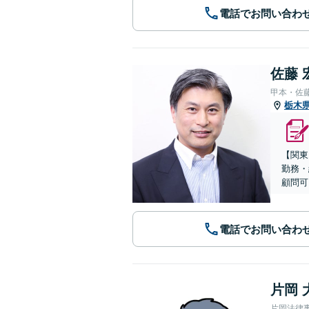
電話でお問い合わ
佐藤 
甲本・佐
栃木
【関東
勤務・
顧問可
電話でお問い合わ
片岡 
片岡法律