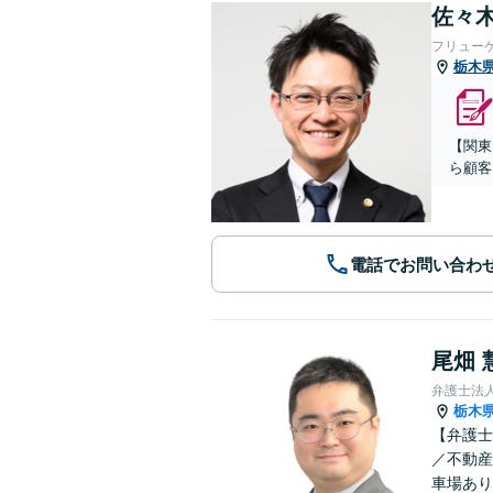
佐々木
フリュー
栃木
【関東
ら顧客
電話でお問い合わ
尾畑 
弁護士法
栃木
【弁護士
／不動産
車場あり