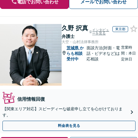
電話でお問い合わせ
メールでお問い合わせ
久野 択真
東京都
インタビュ
ーを見る
弁護士
大空・山村法律事務所
営業時
茨城県
か
面談方法(対面・電
らも相談
話・ビデオなど)は
間：本日
受付中
応相談
定休日
信用情報回復
【関東エリア対応】スピーディーな破産申し立てを心がけておりま
す。
料金表を見る