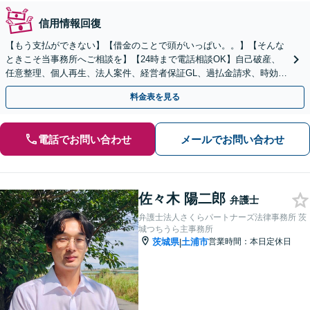
信用情報回復
【もう支払ができない】【借金のことで頭がいっぱい。。】【そんな
ときこそ当事務所へご相談を】【24時まで電話相談OK】自己破産、
任意整理、個人再生、法人案件、経営者保証GL、過払金請求、時効援
用など解決実績多数。【最善の解決を目指します】
料金表を見る
電話でお問い合わせ
メールでお問い合わせ
佐々木 陽二郎
弁護士
弁護士法人さくらパートナーズ法律事務所 茨
城つちうら主事務所
茨城県
土浦市
営業時間：本日定休日
|