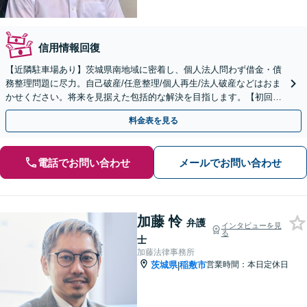
信用情報回復
【近隣駐車場あり】茨城県南地域に密着し、個人法人問わず借金・債
務整理問題に尽力。自己破産/任意整理/個人再生/法人破産などはおま
かせください。将来を見据えた包括的な解決を目指します。【初回面
談無料】【法テラス利用可】【休日・夜間対応可】
料金表を見る
電話でお問い合わせ
メールでお問い合わせ
加藤 怜
弁護
インタビューを見
る
士
加藤法律事務所
茨城県
稲敷市
営業時間：本日定休日
|