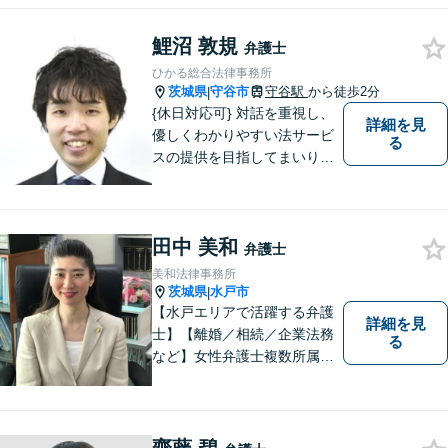
に感じることがあれば、ご相
談ください。
鯉沼 敦規
弁護士
ひかる総合法律事務所
茨城県
守谷市
守谷駅
から徒歩2分
|
{休日対応可} 対話を重視し、
詳細を見
優しくわかりやすい法サービ
る
スの提供を目指してまいりま
す。
田中 美和
弁護士
美和法律事務所
茨城県
水戸市
|
【水戸エリアで活躍する弁護
詳細を見
士】【離婚／相続／企業法務
る
など】女性弁護士複数所属／
多岐にわたる分野で解決実績
あり。皆様の新たな一歩を支
援すべく、多面的にサポート
いたします。お困りごとがあ