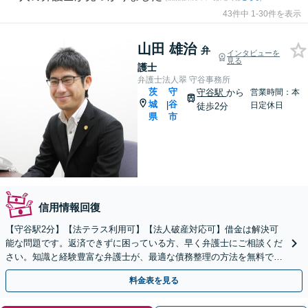
43件中 1-30件を表示
山田 雄治
弁
インタビューを
見る
護士
弁護士法人翠 守谷事務所
茨
守
守谷駅
から
営業時間：本
城
谷
|
日定休日
徒歩2分
県
市
信用情報回復
【守谷駅2分】【法テラス利用可】【法人破産対応可】借金は解決可
能な問題です。返済できずに困っている方、早く弁護士にご相談くだ
さい。知識と経験豊富な弁護士が、最適な債務整理の方法を無料で診
断します。金融機関への助言･指導経験あり。
料金表を見る