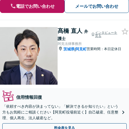
電話でお問い合わせ
メールでお問い合わせ
髙橋 直人
弁
インタビューを
見る
護士
阿見法律事務所
茨城県
阿見町
営業時間：本日定休日
|
信用情報回復
「依頼すべき内容が決まってない」「解決できるか知りたい」という
方もお気軽にご相談ください【阿見町役場前近く】自己破産、任意整
理、個人再生、法人破産など。
料金表を見る