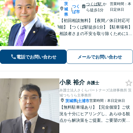
茨
つくば駅
か
営業時間：本
つく
城
|
日定休日
ら徒歩1分
ば市
県
【初回相談無料】【夜間／休日対応可
能】【つくば駅徒歩1分】【駐車場有】
相談者さまの不安を取り除くために1件
1件のご相談に時間をかけて対応し、相
談者さまに寄り添った解決方法を提案
することを心がけています。まずはお
電話でお問い合わせ
メールでお問い合わせ
気軽にお問い合わせください。
小泉 裕介
弁護士
弁護士法人さくらパートナーズ法律事務所 茨
城つちうら主事務所
茨城県
土浦市
営業時間：本日定休日
|
【無料駐車場あり】【完全個室】ご状
況を十分にヒアリングし、あらゆる観
点から解決策をご提案。ご要望の実現
に向け、細やかなサポートに努めます