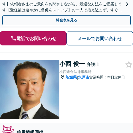
す】依頼者さまのご意向をお聞きしながら、最適な方法をご提案しま
す【受任後は速やかに督促をストップ】お一人で抱え込まず、すぐに
ご相談ください【土日祝対応可】【駐車場完備】
料金表を見る
電話でお問い合わせ
メールでお問い合わせ
小西 俊一
弁護士
小西総合法律事務所
茨城県
水戸市
営業時間：本日定休日
|
信用情報回復