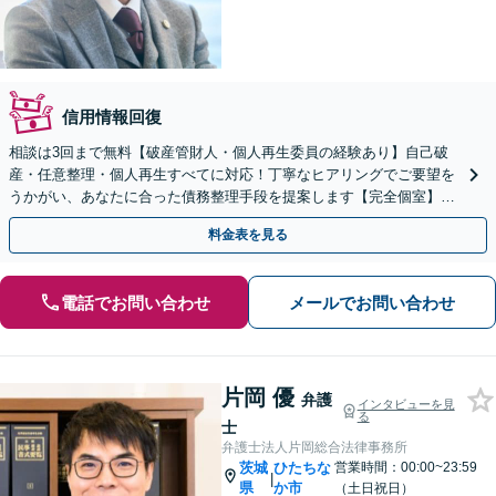
信用情報回復
相談は3回まで無料【破産管財人・個人再生委員の経験あり】自己破
産・任意整理・個人再生すべてに対応！丁寧なヒアリングでご要望を
うかがい、あなたに合った債務整理手段を提案します【完全個室】法
人・個人事業者の破産もご相談ください
料金表を見る
電話でお問い合わせ
メールでお問い合わせ
片岡 優
弁護
インタビューを見
る
士
弁護士法人片岡総合法律事務所
茨城
ひたちな
営業時間：00:00~23:59
|
県
か市
（土日祝日）