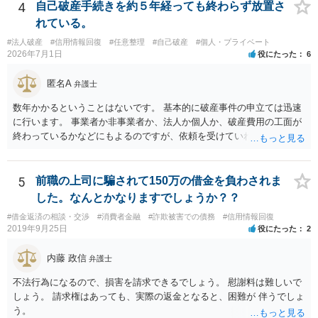
の滞納分を除き，借金を返済する必要がなくなる。 【②の回答】 ・個
4
自己破産手続きを約５年経っても終わらず放置さ
人再生・破産ともに，信用情報に事故情報（いわゆるブラックリス
れている。
ト）として登録されますので，５年～１０年ほどは新たに借金をする
#法人破産
#信用情報回復
#任意整理
#自己破産
#個人・プライベート
ことはできません。また，住宅や店舗を借りる際，保証会社の審査も
2026年7月1日
役にたった
6
通らなくなるため，保証人を立てて契約する必要がある場合がありま
す。 ・ご家族名義の財産を処分する必要はありません。 ・個人再生・
匿名A
弁護士
破産ともに，返済が困難な状況に陥っている以上，事業継続は難しい
場合が多いです。もっとも，手続き終了後，新たに事業を行うことは
数年かかるということはないです。 基本的に破産事件の申立ては迅速
できます。 ・個人再生・破産ともに，裁判所で手続きを進める際に官
に行います。 事業者か非事業者か、法人か個人か、破産費用の工面が
報に掲載されます。そのため，第三者に知られる可能性はゼロではあ
終わっているかなどにもよるのですが、依頼を受けていれば責任が発
りませんが，官報をチェックしている人はほとんどいないと思われる
生してきますので、 早急の申立てを目指します。１年を過ぎるなら危
ため，知られる可能性は低いと思います。なお，戸籍などに載るので
険信号・異常信号と思って頂いて結構です。 もし、新しく依頼をされ
はないかと心配される方がおられますが，そのようなことはありませ
る場合は、 スケジュール感を確認してみてください。 ①●月●日受任
5
前職の上司に騙されて150万の借金を負わされま
ん。 ＜個人再生のデメリット＞ ・借金が減額されるとはいえ，３年～
通知発送→②１～２か月で返答かえってくる。報告書作成しはじめる
した。なんとかなりますでしょうか？？
５年間は返済を継続する必要がある。 ・所有している財産の価値が大
→③さらに１カ月程度をめどに裁判所に破産申立て など教えてくれる
きい場合，借金が減らない場合がある。 ＜自己破産のデメリット＞ ・
#借金返済の相談・交渉
#消費者金融
#詐欺被害での債務
#信用情報回復
と思います（個人破産で破産費用も確保できている場合の例示なの
2019年9月25日
役にたった
2
借金の理由が問われ，場合によっては破産が認められない。 ・所有し
で、法人や積み立てが必要な場合はまた変わります。）
ている財産（２０万円以上の価値があるもの）は，原則として保持で
内藤 政信
きない。 【③の回答】 ３０万円～６０万円程度かと思います。 弁護
弁護士
士費用は分割で支払うことができる場合も多いので，弁護士と相談し
不法行為になるので、損害を請求できるでしょう。 慰謝料は難しいで
て支払いのスケジュールを決めます。 なお，ご依頼後は借金を返済す
しょう。 請求権はあっても、実際の返金となると、困難が 伴うでしょ
る必要はなくなるため，借金の返済に充てていた分を弁護士費用に充
う。
てることが可能です。 【④の回答】 手続上の注意点が多いため，ご自