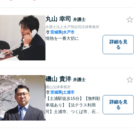
ますので、お問合せくださ
い。
丸山 幸司
弁護士
弁護士法人水戸翔合同法律事務所
茨城県
水戸市
|
情熱を一番大切に
詳細を見
る
磯山 貴洋
弁護士
磯山法律事務所
茨城県
土浦市
|
【土浦駅徒歩15分】【無料駐
詳細を見
車場あり】【法テラス利用
る
可】土浦市、つくば市、石岡
市、かすみがうら市、稲敷
市、牛久市、阿見町、美浦村
ほか、県内・県外対応しま