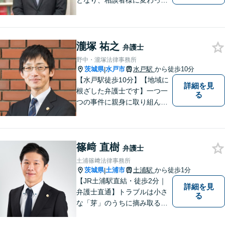
となり、相談者様に変わって
対応し、後のトラブルを未然
に防ぎます。 易しい言葉で、
明確に判断をお示しし、問題
解決をサポートさせていただ
瀧塚 祐之
弁護士
きますので、是非ご相談くだ
野中・瀧塚法律事務所
さい。
茨城県
水戸市
水戸駅
から徒歩10分
|
【水戸駅徒歩10分】【地域に
詳細を見
根ざした弁護士です】一つ一
る
つの事件に親身に取り組んで
いくことを心がけています。
【開設55年以上の法律事務
所】相談者の意向をきちんと
篠﨑 直樹
把握した上で、正当な権利を
弁護士
守るために丁寧な対応を致し
土浦篠﨑法律事務所
ます。
茨城県
土浦市
土浦駅
から徒歩1分
|
【JR土浦駅直結・徒歩2分｜
詳細を見
弁護士直通】トラブルは小さ
る
な「芽」のうちに摘み取るこ
とが大切です。少しでも不安