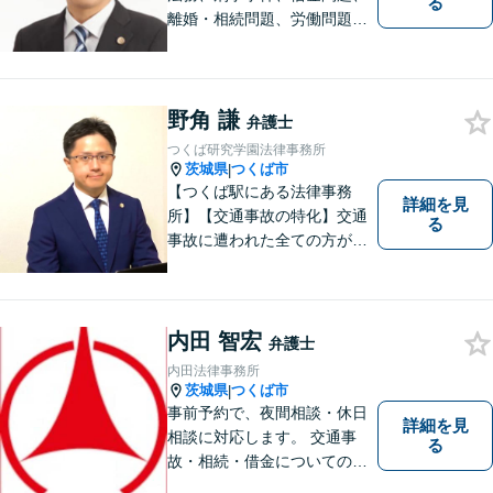
る
離婚・相続問題、労働問題そ
の他幅広い事件に対応してお
ります。 皆様にとって最良の
結果をご提供できるよう、誠
実・迅速・丁寧な事件処理を
野角 謙
弁護士
心掛けています。
つくば研究学園法律事務所
茨城県
つくば市
|
【つくば駅にある法律事務
詳細を見
所】【交通事故の特化】交通
る
事故に遭われた全ての方が適
切な補償を受けられるよう、
弁護士として全力でサポート
させていただきます。コミュ
ニケーションを大切にし、最
内田 智宏
弁護士
善の解決へと導きます。
内田法律事務所
茨城県
つくば市
|
事前予約で、夜間相談・休日
詳細を見
相談に対応します。 交通事
る
故・相続・借金についてのご
相談は初回無料で実施いたし