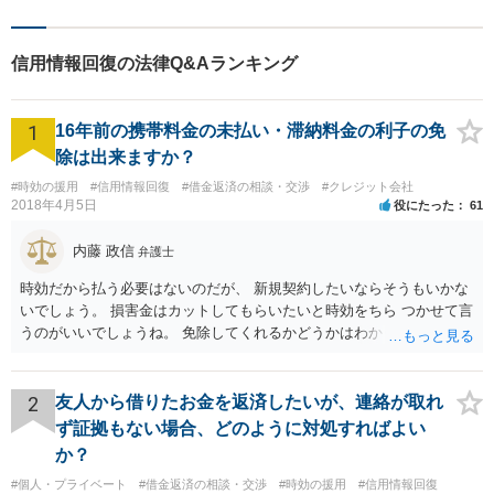
信用情報回復の法律Q&Aランキング
1
16年前の携帯料金の未払い・滞納料金の利子の免
除は出来ますか？
#時効の援用
#信用情報回復
#借金返済の相談・交渉
#クレジット会社
2018年4月5日
役にたった
61
内藤 政信
弁護士
時効だから払う必要はないのだが、 新規契約したいならそうもいかな
いでしょう。 損害金はカットしてもらいたいと時効をちら つかせて言
うのがいいでしょうね。 免除してくれるかどうかはわかりませんが。
2
友人から借りたお金を返済したいが、連絡が取れ
ず証拠もない場合、どのように対処すればよい
か？
#個人・プライベート
#借金返済の相談・交渉
#時効の援用
#信用情報回復