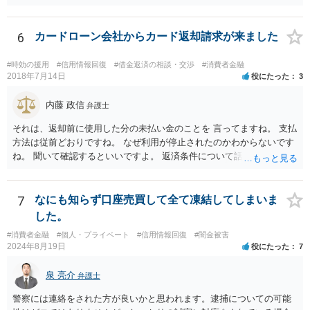
身で進めることは相当難しく，リスクも伴います。 滞納が続くと訴訟
を起こされることもあり得るため，お早めに弁護士にご依頼されるこ
6
カードローン会社からカード返却請求が来ました
とをお勧めします。
#時効の援用
#信用情報回復
#借金返済の相談・交渉
#消費者金融
2018年7月14日
役にたった
3
内藤 政信
弁護士
それは、返却前に使用した分の未払い金のことを 言ってますね。 支払
方法は従前どおりですね。 なぜ利用が停止されたのかわからないです
ね。 聞いて確認するといいですよ。 返済条件について話し合う事は当
然にできます。
7
なにも知らず口座売買して全て凍結してしまいま
した。
#消費者金融
#個人・プライベート
#信用情報回復
#闇金被害
2024年8月19日
役にたった
7
泉 亮介
弁護士
警察には連絡をされた方が良いかと思われます。逮捕についての可能