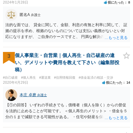
2024年1月28日
役にたった
8
匿名A
弁護士
法的な面では、 貸金に関して、金額、利息の有無と利率に関して、 証
拠の提示を求め、根拠のないものについては支払い義務がないとい対
応になりますが、 ご自身のケースですと、 円満な解決のため、一定程
度譲歩することもありうるかと思います（譲歩すべきと言っているわ
けではありません）。 何某かの主張をされた場合、あらためて弁護士
に相談されるという形でよいかと思います。
3
個人事業主・自営業｜個人再生・自己破産の違
い、デメリットや費用を教えて下さい（編集部投
稿）
#自己破産
#個人再生
#運送業
#信用情報回復
#借金返済の相談・交渉
2020年4月29日
役にたった
14
本庄 卓磨
弁護士
【①の回答】 いずれの手続きでも，債権者（個人を除く）からの督促
を法的に止めることが可能です。 ＜個人再生のメリット＞ ・借金を５
分の１まで減額できる可能性がある。 ・住宅や財産を保持できる（た
だし，条件あり）。 ・借金の理由は問われない。 ・自己破産よりも心
理的抵抗が小さい（個人差あり）。 ＜自己破産のメリット＞ ・税金等