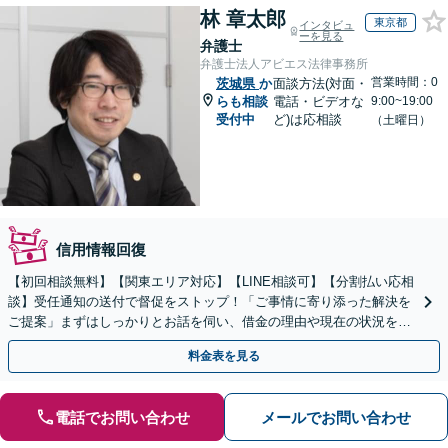
林 章太郎
東京都
インタビュ
ーを見る
弁護士
弁護士法人アビエス法律事務所
営業時間：0
茨城県
か
面談方法(対面・
らも相談
電話・ビデオな
9:00~19:00
受付中
ど)は応相談
（土曜日）
信用情報回復
【初回相談無料】【関東エリア対応】【LINE相談可】【分割払い応相
談】受任通知の送付で督促をストップ！「ご事情に寄り添った解決を
ご提案」まずはしっかりとお話を伺い、借金の理由や現在の状況を丁
寧にお聞きするので、ぜひお気軽にご相談ください。
料金表を見る
電話でお問い合わせ
メールでお問い合わせ