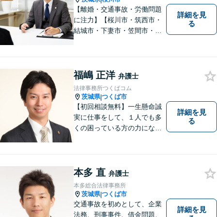
【離婚・交通事故・労働問題
詳細を見
に注力】【桜川市・筑西市・
る
結城市・下妻市・笠間市・真
岡市・石岡市から相談実績多
数】皆様が抱える問題にベス
トな解決を提案します。
福嶋 正洋
弁護士
法律事務所つくばコム
茨城県
つくば市
|
【初回相談無料】一生懸命誠
詳細を見
実に仕事をして、１人でも多
る
くの困っている方の力にな
り、依頼者から感謝されるよ
うな弁護士像を理想としてき
ました。弁護士に相談すべき
事案かどうかも含め、私が親
本多 直
弁護士
切・丁寧にご対応致します。
本多総合法律事務所
ぜひご相談ください。
茨城県
つくば市
|
交通事故を初めとして、企業
詳細を見
法務、刑事事件、借金問題、