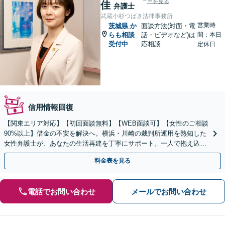
ーを見る
佳
弁護士
武蔵小杉つばき法律事務所
営業時
茨城県
か
面談方法(対面・電
らも相談
話・ビデオなど)は
間：本日
受付中
応相談
定休日
信用情報回復
【関東エリア対応】【初回面談無料】【WEB面談可】【女性のご相談
90%以上】借金の不安を解決へ。横浜・川崎の裁判所運用を熟知した
女性弁護士が、あなたの生活再建を丁寧にサポート。一人で抱え込ま
ず、新しい人生への一歩をここから踏み出しませんか。
料金表を見る
電話でお問い合わせ
メールでお問い合わせ