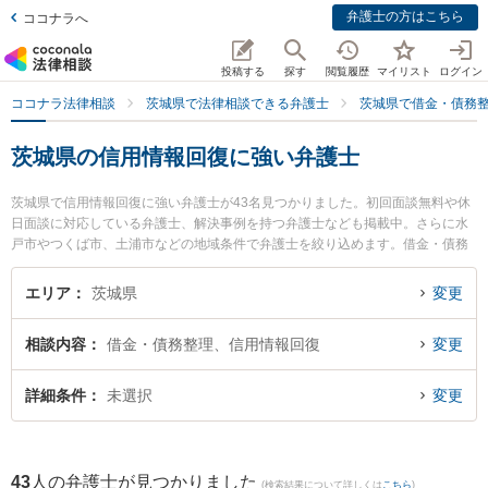
弁護士の方はこちら
ココナラへ
投稿する
探す
閲覧履歴
マイリスト
ログイン
ココナラ法律相談
茨城県で法律相談できる弁護士
茨城県で借金・債務
茨城県の信用情報回復に強い弁護士
茨城県で信用情報回復に強い弁護士が43名見つかりました。初回面談無料や休
日面談に対応している弁護士、解決事例を持つ弁護士なども掲載中。さらに水
戸市やつくば市、土浦市などの地域条件で弁護士を絞り込めます。借金・債務
整理に関係する消費者金融の債務整理やクレジット会社の債務整理、リボ払い
の債務整理等の細かな分野での絞り込み検索もでき便利です。特に弁護士法人
エリア
茨城県
変更
翠 守谷事務所の山田 雄治弁護士や阿見法律事務所の髙橋 直人弁護士、つくば
中央法律事務所の堀越 智也弁護士のプロフィール情報や弁護士費用、強みなど
相談内容
借金・債務整理、信用情報回復
変更
が注目されています。『茨城県で土日や夜間に発生した信用情報回復のトラブ
ルを今すぐに弁護士に相談したい』『信用情報回復のトラブル解決の実績豊富
な近くの弁護士を検索したい』『初回相談無料で信用情報回復を法律相談でき
詳細条件
未選択
変更
る茨城県内の弁護士に相談予約したい』などでお困りの相談者さんにおすすめ
です。
43
人の弁護士が見つかりました
(検索結果について詳しくは
こちら
)