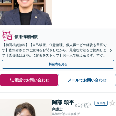
信用情報回復
【初回相談無料】【自己破産、任意整理、個人再生どの経験も豊富で
す】依頼者さまのご意向をお聞きしながら、最適な方法をご提案しま
す【受任後は速やかに督促をストップ】お一人で抱え込まず、すぐに
ご相談ください【土日祝対応可】【駐車場完備】
料金表を見る
電話でお問い合わせ
メールでお問い合わせ
岡部 頌平
東京都
インタビュ
ーを見る
弁護士
葛飾総合法律事務所