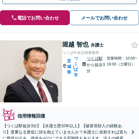
電話でお問い合わせ
メールでお問い合わせ
堀越 智也
弁護士
つくば中央法律事務所
つ
つくば駅
営業時間：10:00~
茨
く
18:00（土曜日）
から徒歩3
城
|
ば
分
県
市
信用情報回復
【つくば駅徒歩3分】【弁護士歴10年以上】【破産管財人の経験あ
り】度重なる督促に頭を抱えていませんか？弁護士に依頼すれば直ち
に督促が止み、借金をゼロにできる可能性もあります。法人の破産も