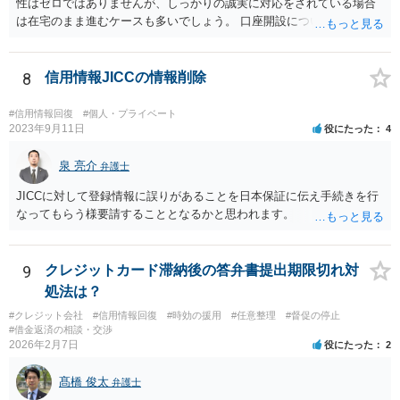
性はゼロではありませんが、しっかりの誠実に対応をされている場合
は在宅のまま進むケースも多いでしょう。 口座開設については銀行等
の対応次第ですが、凍結された名義と同名義の口座開設については断
られるケースも多いかと思われます。
8
信用情報JICCの情報削除
#信用情報回復
#個人・プライベート
2023年9月11日
役にたった
4
泉 亮介
弁護士
JICCに対して登録情報に誤りがあることを日本保証に伝え手続きを行
なってもらう様要請することとなるかと思われます。
9
クレジットカード滞納後の答弁書提出期限切れ対
処法は？
#クレジット会社
#信用情報回復
#時効の援用
#任意整理
#督促の停止
#借金返済の相談・交渉
2026年2月7日
役にたった
2
髙橋 俊太
弁護士