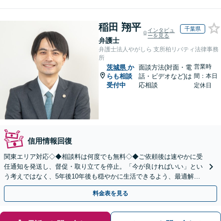
稲田 翔平
千葉県
インタビュ
ーを見る
弁護士
弁護士法人やがしら 支所柏リバティ法律事務
所
営業時
茨城県
か
面談方法(対面・電
らも相談
話・ビデオなど)は
間：本日
受付中
応相談
定休日
信用情報回復
関東エリア対応◇◆相談料は何度でも無料◇◆ご依頼後は速やかに受
任通知を発送し、督促・取り立てを停止。「今が良ければいい」とい
う考えではなく、5年後10年後も穏やかに生活できるよう、最適解を
ご提案。借金問題は一人で抱え込まずご相談ください。
料金表を見る