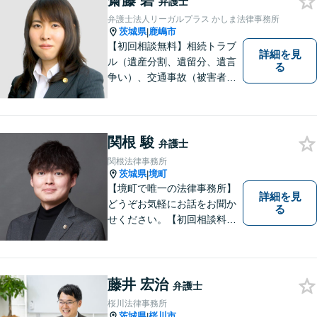
齋藤 碧
弁護士
ればお気軽にご相談くださ
弁護士法人リーガルプラス かしま法律事務所
い。
茨城県
鹿嶋市
|
【初回相談無料】相続トラブ
詳細を見
ル（遺産分割、遺留分、遺言
る
争い）、交通事故（被害者
側）、借金問題、離婚・不貞
慰謝料問題に力を入れていま
す。
関根 駿
弁護士
関根法律事務所
茨城県
境町
|
【境町で唯一の法律事務所】
詳細を見
どうぞお気軽にお話をお聞か
る
せください。【初回相談料無
料】【キッズスペース有り】
藤井 宏治
弁護士
桜川法律事務所
茨城県
桜川市
|