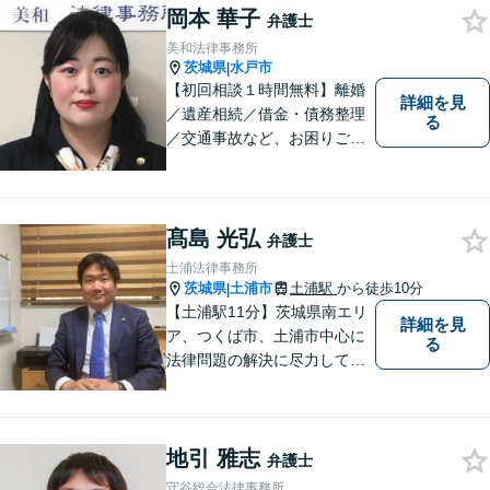
す。
岡本 華子
弁護士
美和法律事務所
茨城県
水戸市
|
【初回相談１時間無料】離婚
詳細を見
／遺産相続／借金・債務整理
る
／交通事故など、お困りごと
はお気軽にご相談ください。
ご依頼者様に寄り添い、より
良い解決を目指し全力でサポ
ートします。
髙島 光弘
弁護士
土浦法律事務所
茨城県
土浦市
土浦駅
から徒歩10分
|
【土浦駅11分】茨城県南エリ
詳細を見
ア、つくば市、土浦市中心に
る
法律問題の解決に尽力してお
ります。地域の実情を踏まえ
た丁寧な対応を心掛けていま
す。お困りごとがありました
地引 雅志
ら、お気軽にご相談くださ
弁護士
い。
守谷総合法律事務所