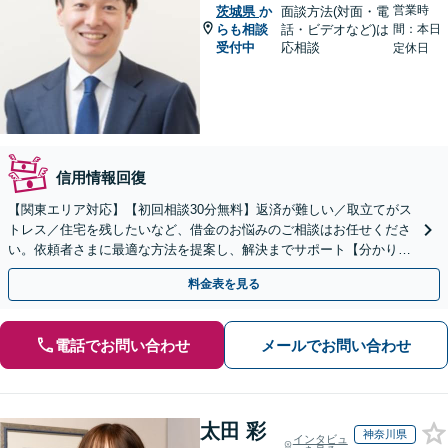
営業時
茨城県
か
面談方法(対面・電
らも相談
話・ビデオなど)は
間：本日
受付中
応相談
定休日
信用情報回復
【関東エリア対応】【初回相談30分無料】返済が難しい／取立てがス
トレス／住宅を残したいなど、借金のお悩みのご相談はお任せくださ
い。依頼者さまに最適な方法を提案し、解決までサポート【分かりや
すい費用体系】破産管財人の経験豊富な弁護士所属
料金表を見る
電話でお問い合わせ
メールでお問い合わせ
太田 彩
神奈川県
インタビュ