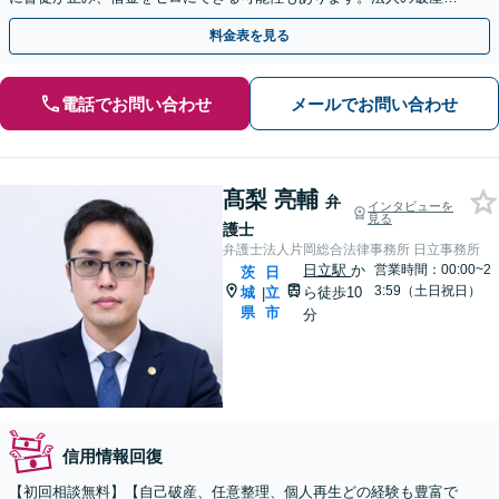
対応可能◎【民事法律扶助制度の利用可能】
料金表を見る
電話でお問い合わせ
メールでお問い合わせ
髙梨 亮輔
弁
インタビューを
見る
護士
弁護士法人片岡総合法律事務所 日立事務所
日立駅
か
営業時間：00:00~2
茨
日
3:59（土日祝日）
城
立
ら徒歩10
|
県
市
分
信用情報回復
【初回相談無料】【自己破産、任意整理、個人再生どの経験も豊富で