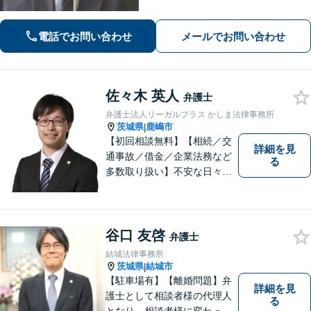
【刑事事件】起訴されないための弁護
活動に注力。交通事故・相続問題も実
績豊富【夜間休日対応】【土浦駅より
電話でお問い合わせ
メールでお問い合わせ
バス10分】
佐々木 英人
弁護士
弁護士法人リーガルプラス かしま法律事務所
茨城県
鹿嶋市
|
【初回相談無料】【相続／交
詳細を見
通事故／借金／企業法務など
る
多数取り扱い】不安な日々を
お過ごしの方は、ぜひ一度ご
連絡ください！皆様のお気持
ちを尊重して解決へと動いて
まいります。法律的知見のア
谷口 友啓
弁護士
ップデートを怠りません。
結城法律事務所
茨城県
結城市
|
【駐車場有】【離婚問題】弁
詳細を見
護士として相談者様の代理人
る