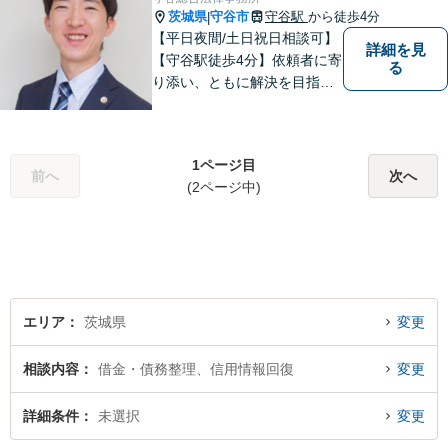
茨城県
守谷市
守谷駅
から徒歩4分
|
【平日夜間/土日祝日相談可】
詳細を見
【守谷駅徒歩4分】依頼者に寄
る
り添い、ともに解決を目指し
ます。
1ページ目
前へ
次へ
(2ページ中)
エリア
茨城県
変更
相談内容
借金・債務整理、信用情報回復
変更
詳細条件
未選択
変更