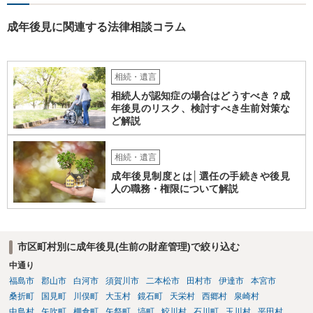
見書にその旨を記載して提出しておけば良いかも知れません。 後見人
としても、関わりを拒否している親族にあえて連絡をしてくる可能性
成年後見に関連する法律相談コラム
は低いと考えられます。 以上、ご参考になさってください。
相続・遺言
相続人が認知症の場合はどうすべき？成
年後見のリスク、検討すべき生前対策な
ど解説
相続・遺言
成年後見制度とは│選任の手続きや後見
人の職務・権限について解説
市区町村別に成年後見(生前の財産管理)で絞り込む
中通り
福島市
郡山市
白河市
須賀川市
二本松市
田村市
伊達市
本宮市
桑折町
国見町
川俣町
大玉村
鏡石町
天栄村
西郷村
泉崎村
中島村
矢吹町
棚倉町
矢祭町
塙町
鮫川村
石川町
玉川村
平田村