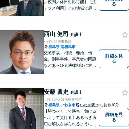
／夜間／休日対応可能】【法
る
テラス利用】その地域で起こ
るトラブルに対応する弁護士
として邁進中。「地元に貢献
したい」という気持ちが私の
西山 健司
原動力です。トラブルがより
弁護士
複雑化してしまう前に、ぜひ
ひばり法律事務所
お気軽にご連絡ください。
福島県
南相馬市
|
交通事故、相続、離婚、借
詳細を見
金、刑事事件、事業者の問題
る
などあらゆる法律相談に対応
します。 法の専門知識を活か
し、あなたの権利を最大限に
守ることが第一です。 お困り
ごとがありましたら、まずは
安藤 眞史
弁護士
ご相談ください。
弁護士法人湊法律事務所
福島県
いわき市
いわき駅
から徒歩10分
|
【勝つべくして勝ち、負ける
詳細を見
べくして負ける】あるべき適
る
切な解決を得られるように全