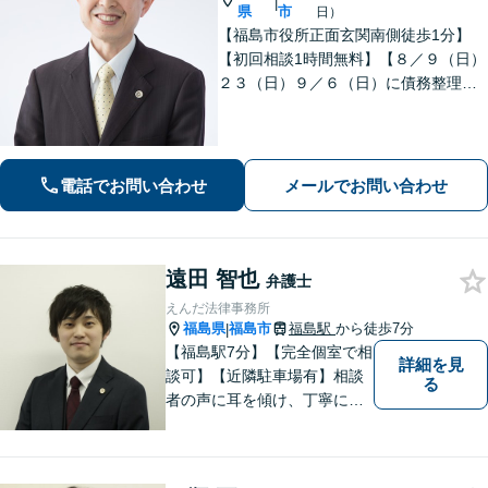
|
県
市
日）
【福島市役所正面玄関南側徒歩1分】
【初回相談1時間無料】【８／９（日）
２３（日）９／６（日）に債務整理・
交通事故被害休日無料相談会を実施】
【一緒に最善の解決策を探しましょ
う】
電話でお問い合わせ
メールでお問い合わせ
遠田 智也
弁護士
えんだ法律事務所
福島県
福島市
福島駅
から徒歩7分
|
【福島駅7分】【完全個室で相
詳細を見
談可】【近隣駐車場有】相談
る
者の声に耳を傾け、丁寧にわ
かりやすい説明を心がけてお
ります。 相談後やトラブルが
解決した際、「相談してよか