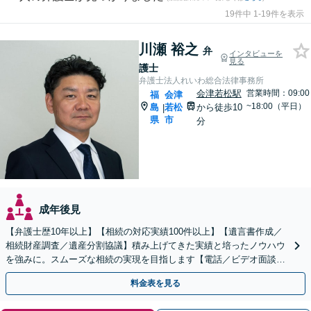
19件中 1-19件を表示
川瀬 裕之
弁
インタビューを
見る
護士
弁護士法人れいわ総合法律事務所
会津若松駅
営業時間：09:00
福
会津
~18:00（平日）
島
若松
から徒歩10
|
県
市
分
成年後見
【弁護士歴10年以上】【相続の対応実績100件以上】【遺言書作成／
相続財産調査／遺産分割協議】積み上げてきた実績と培ったノウハウ
を強みに。スムーズな相続の実現を目指します【電話／ビデオ面談O
K】
料金表を見る