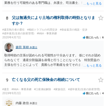
業務を行う可能性のある専門職は、弁護士、司法書士、行政書士、税
理士、社会福祉士、精神保健福祉士等が挙げられます。 精神保健福祉
士はほぼ無条件で成年後見人に選任されるわけではなく、基幹研修を
受講して継続研修を受講し続ける必要がありますが、家庭裁判所から
8
父は無過失により土地の権利取得の時効となりま
選任された場合には専門職後見人と呼ぶことになるでしょう。
すか？
#遺言執行者の選任
#相続トラブルの代理交渉
#借金返済の相談・交渉
#成年後見(生前の財産管理)
#M&A・事業承継
2020年4月7日
役にたった
6
森田 英樹
弁護士
取得時効の主張が認められる可能性が十分あります。 仮にそれが認め
られなくて 遺産分割協議を叔母と行うことになっても 特別受益の
主張を行うことによって 貴殿らが不動産を全てそのまま取得できる
ことが可能でしょう。
9
亡くなる父の死亡保険金の相続について
#遺言
#M&A・事業承継
#口座凍結解除
#家族信託
#成年後見(生前の財産管理)
2019年9月2日
役にたった
4
内藤 政信
弁護士