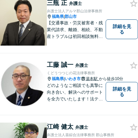
三瓶 正
った」と思っていただけるよ
弁護士
うに全力を尽くしていきま
弁護士法人アルマ郡山法律事務所
す。
福島県
郡山市
|
【交通事故・労災被害者・残
詳細を見
業代請求、離婚、相続、不動
る
産トラブルは初回相談無料】
【郡山市の弁護士】交通事
故・労災・未払い残業代請求
は着手金0円です。【電話相談
も可能】
工藤 誠一
弁護士
くどうつつじの花法律事務所
福島県
いわき市
湯本駅
から徒歩10分
|
どのようなご相談でも真摯に
詳細を見
向き合い、解決へのサポート
る
を全力でいたします！法テラ
スのご利用や分割払いにも対
応しており、経済状況に応じ
て無理なく法的サポートを受
江崎 健太
けていただけます。【湯本駅
弁護士
から車で約７分】
弁護士法人葵綜合法律事務所 郡山事務所