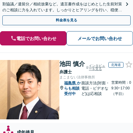
割協議／遺留分／相続放棄など。遺言書作成をはじめとした生前対策
のご相談に力を入れています。しっかりとヒアリングを行い、穏便な
解決のため最適なアドバイスを致します。【分割払い可能】
料金表を見る
電話でお問い合わせ
メールでお問い合わせ
池田 慎介
北海道
インタビュ
ーを見る
弁護士
まこまない法律事務所
営業時間：0
福島県
か
面談方法(対面・
らも相談
電話・ビデオな
9:30~17:00
受付中
ど)は応相談
（平日）
成年後見