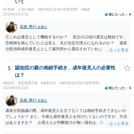
いて
電話が切れました。その後の電話でも「食事に毒が入っている」「体
#不動産・土地の相続
#成年後見(生前の財産管理)
#協議
にチップが埋められている」等、おかしかったです。 当時の診療記
2019年3月27日
役にたった
8
録、介護認定の資料、介護記録を取得して 弁護士に面談で相談された
方がよいと思います。
高島 秀行
弁護士
①これは遺言として機能するのか？ 祖父の口頭の遺言は無効です。
②精神を病んでいたとは言え、夫が法定代理人になれるのか？ 遺産
分割当時成年後見人として裁判所から選任されていれば 法定代理人
となります。 ③相続を認めていないのに何故120万円を返さないの
か？ 返せという主張は、取り消し又は無効を認める主張になるので
そのような主張はこちらからしない方がよいと思います。 ④財産分
5
認知症の親の相続手続き、成年後見人の必要性
与が終わったと認識しているのに今更土地の相続をやり直せるのか？
は？
２０００年４月ということだと１９年前の話です。 その当時、成
#認知症・意思疎通不能
#遺産分割
#成年後見(生前の財産管理)
年後見人に選任されていたのかわかりませんが 成年後見人が選任さ
2024年9月13日
役にたった
5
れていなければ 遺産分割協議は有効の可能性があります。 無効で
も時効取得あるいは消滅時効にかかっている 可能性があります。
高島 秀行
弁護士
弁護士に詳しい事情を説明して面談で相談した方がよいと思いま
す。
遺産分割協議の際、成年後見人を立てなくては相続手続きてきないの
でしょうか？ また、今後も成年後見人を付けたくないのですが、方法
はありますか？ お母さんが判断能力が無い場合は、基本的に成年後
見人をつけるほかありません。 遺産分割審判や遺産分割調停を申し