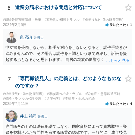
立て、お母さんに特別代理人をつけるという方法も考えられますが、
遺産分割だけでなく、その後の取得した遺産の管理もありますので
6
遺留分請求における問題と対応について
遺産分割審判や遺産分割調停を申し立て、お母さんに特別代理人をつ
けるということでは解決できなさそうなので 後見人をつけるよう求め
#遺留分侵害額請求・放棄
#家族間の相続トラブル
#成年後見(生前の財産管理)
られると思います。 弁護士に面談で相談された方がよいと思いま
2024年2月5日
役にたった
1
す。
泉 亮介
弁護士
申立書を受領しながら、相手が対応をしないとなると、調停手続きが
進みませんので、その場合は調停を不調という形で終結し、訴訟を提
起する形となるかと思われます。 同居の親族の影響なく、というのは
難しいでしょう。ただ、裁判や調停の中では主張等が書面で残るた
め、後からひっくり返すということは難しくなってくるかと思われま
す。 公開相談の場でのご相談については、どうしても限界が出てしま
7
「専門職後見人」の定義とは、どのようなものな
うため、一度個別にご相談をされることをお勧めいたします。
のですか？
#成年後見(生前の財産管理)
#家族間の相続トラブル
#認知症・意思疎通不能
#相続トラブルの代理交渉
#遺産分割
#不動産・土地の相続
2025年7月11日
役にたった
4
井上 祐司
弁護士
専門職そのものは法律用語ではなく、国家資格によって資格取得・登
録を規制された専門性を有する職業の総称です。一般的に、成年後見