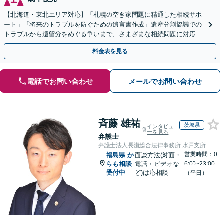
【北海道・東北エリア対応】「札幌の空き家問題に精通した相続サポ
ート」「将来のトラブルを防ぐための遺言書作成」遺産分割協議での
トラブルから遺留分をめぐる争いまで、さまざまな相続問題に対応し
ています「アクセス良好・WEB面談対応で安心の相談」
料金表を見る
電話でお問い合わせ
メールでお問い合わせ
斉藤 雄祐
茨城県
インタビュ
ーを見る
弁護士
弁護士法人長瀬総合法律事務所 水戸支所
営業時間：0
福島県
か
面談方法(対面・
らも相談
電話・ビデオな
6:00~23:00
受付中
ど)は応相談
（平日）