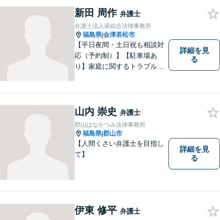
新田 周作
弁護士
弁護士法人葵綜合法律事務所
福島県
会津若松市
|
【平日夜間・土日祝も相談対
詳細を見
応（予約制）】【駐車場あ
る
り】家庭に関するトラブルか
ら企業のトラブルまで、まず
は一度ご相談ください。
山内 崇史
弁護士
郡山はなかつみ法律事務所
福島県
郡山市
|
【人間くさい弁護士を目指し
詳細を見
て】
る
伊東 修平
弁護士