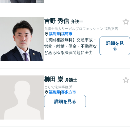
力を尽くします。そして、負
けではなく勝ちに繋げるよう
に、事前に予防策を検討致し
吉野 秀信
ます。
弁護士
弁護士法人リーガルプロフェッション 福島支店
福島県
福島市
|
【初回相談無料】交通事故・
詳細を見
労働・離婚・借金・不動産な
る
どあらゆる法律問題に全力を
尽くします。ご相談者様に寄
り添い、最善の解決策へと導
くことを最も重視ししていま
す。お困りの方はまずはご相
櫛田 崇
弁護士
談ください。
とりで法律事務所
福島県
喜多方市
|
詳細を見る