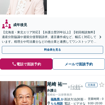
成年後見
【北海道・東北エリア対応】【弁護士歴20年以上】【初回相談無料】
遺産分割協議や遺留分侵害額請求、遺言書作成など、幅広く対応して
います。税理士や司法書士などの他士業と連携してワンストップでの
解決が可能です。ぜひご相談ください。
料金表を見る
電話で面談予約
メールで面談予約
尾崎 祐一
北海道
インタビュ
ーを見る
弁護士
尾崎祐一法律事務所
営業時間：0
福島県
か
面談方法(対面・
らも相談
電話・ビデオな
9:00~20:00