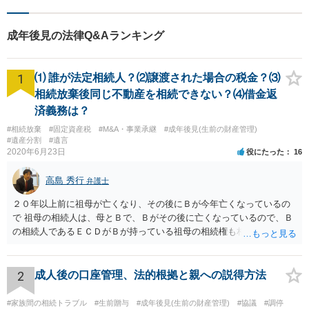
成年後見の法律Q&Aランキング
1
⑴ 誰が法定相続人？⑵譲渡された場合の税金？⑶
相続放棄後同じ不動産を相続できない？⑷借金返
済義務は？
#相続放棄
#固定資産税
#M&A・事業承継
#成年後見(生前の財産管理)
#遺産分割
#遺言
2020年6月23日
役にたった
16
高島 秀行
弁護士
２０年以上前に祖母が亡くなり、その後にＢが今年亡くなっているの
で 祖母の相続人は、母とＢで、Ｂがその後に亡くなっているので、Ｂ
の相続人であるＥＣＤがＢが持っている祖母の相続権も相続すること
となります。 したがって、遺産分割協議するにも、相続放棄するにも
Ｅも行う必要があります。 Ｂの配偶者であるＥは常にＢの相続人とな
ります。
2
成人後の口座管理、法的根拠と親への説得方法
#家族間の相続トラブル
#生前贈与
#成年後見(生前の財産管理)
#協議
#調停