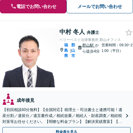
電話でお問い合わせ
メールでお問い合わせ
中村 冬人
弁護士
ベリーベスト法律事務所 郡山オフィス
福
郡
郡山駅
か
営業時間：09:30~2
島
山
|
1:00（平日）
ら徒歩4分
県
市
成年後見
【初回相談60分無料】【全国対応】税理士・司法書士と連携可能！遺
産分割／遺留分／遺言書作成／相続放棄／相続人・財産調査／相続税
対策等お任せください。【明瞭な料金プラン】【解決実績豊富】【電
話相談可】
料金表を見る