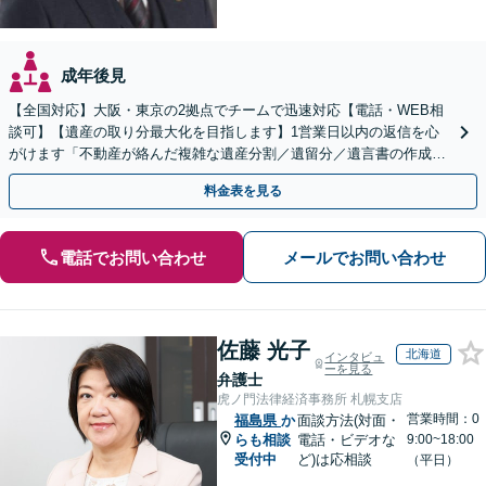
成年後見
【全国対応】大阪・東京の2拠点でチームで迅速対応【電話・WEB相
談可】【遺産の取り分最大化を目指します】1営業日以内の返信を心
がけます「不動産が絡んだ複雑な遺産分割／遺留分／遺言書の作成・
執行／事業承継など、お任せください」【休日相談あり】
料金表を見る
電話でお問い合わせ
メールでお問い合わせ
佐藤 光子
北海道
インタビュ
ーを見る
弁護士
虎ノ門法律経済事務所 札幌支店
営業時間：0
福島県
か
面談方法(対面・
らも相談
電話・ビデオな
9:00~18:00
受付中
ど)は応相談
（平日）