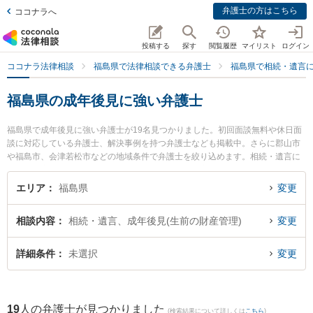
弁護士の方はこちら
ココナラへ
投稿する
探す
閲覧履歴
マイリスト
ログイン
ココナラ法律相談
福島県で法律相談できる弁護士
福島県で相続・遺言
福島県の成年後見に強い弁護士
福島県で成年後見に強い弁護士が19名見つかりました。初回面談無料や休日面
談に対応している弁護士、解決事例を持つ弁護士なども掲載中。さらに郡山市
や福島市、会津若松市などの地域条件で弁護士を絞り込めます。相続・遺言に
関係する家族間の相続トラブルや認知症の相続、遺産分割等の細かな分野での
絞り込み検索もでき便利です。特に弁護士法人れいわ総合法律事務所の川瀬 裕
エリア
福島県
変更
之弁護士やベリーベスト法律事務所 郡山オフィスの中村 冬人弁護士、福光法律
事務所の佐藤 孝明弁護士のプロフィール情報や弁護士費用、強みなどが注目さ
相談内容
相続・遺言、成年後見(生前の財産管理)
変更
れています。『福島県で土日や夜間に発生した成年後見のトラブルを今すぐに
弁護士に相談したい』『成年後見のトラブル解決の実績豊富な近くの弁護士を
検索したい』『初回相談無料で成年後見を法律相談できる福島県内の弁護士に
詳細条件
未選択
変更
相談予約したい』などでお困りの相談者さんにおすすめです。
19
人の弁護士が見つかりました
(検索結果について詳しくは
こちら
)