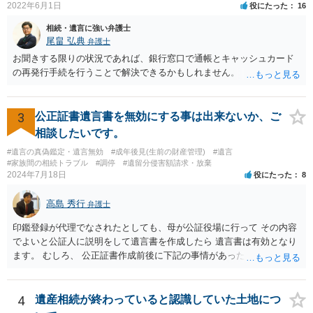
2022年6月1日
役にたった
16
相続・遺言に強い弁護士
尾畠 弘典
弁護士
お聞きする限りの状況であれば、銀行窓口で通帳とキャッシュカード
の再発行手続を行うことで解決できるかもしれません。
3
公正証書遺言書を無効にする事は出来ないか、ご
相談したいです。
#遺言の真偽鑑定・遺言無効
#成年後見(生前の財産管理)
#遺言
#家族間の相続トラブル
#調停
#遺留分侵害額請求・放棄
2024年7月18日
役にたった
8
高島 秀行
弁護士
印鑑登録が代理でなされたとしても、母が公証役場に行って その内容
でよいと公証人に説明をして遺言書を作成したら 遺言書は有効となり
ます。 むしろ、 公正証書作成前後に下記の事情があったことが証明で
きれば判断能力がなく 無効だったと主張することが可能です。 翌年1
月に携帯が新しくなった母からの第一声は「ここにいたら殺される」
「面会に来てくれ」で、長男に聞くと「面会は出来ない。俺は携帯電
4
遺産相続が終わっていると認識していた土地につ
話の使い方を教える為に会っている」「母の話は聞かなくて良い」と