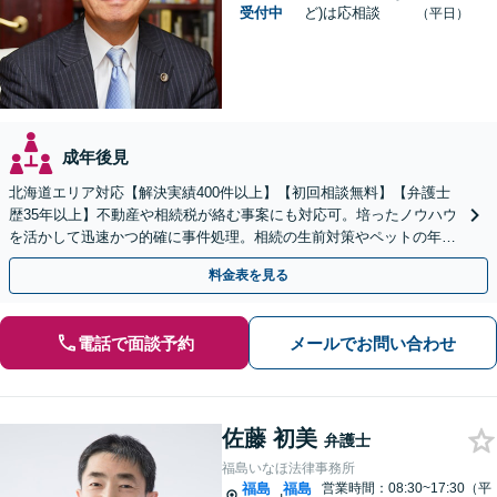
受付中
ど)は応相談
（平日）
成年後見
北海道エリア対応【解決実績400件以上】【初回相談無料】【弁護士
歴35年以上】不動産や相続税が絡む事案にも対応可。培ったノウハウ
を活かして迅速かつ的確に事件処理。相続の生前対策やペットの年金
システムもお任せ【完全個室】【自衛隊前駅8分】
料金表を見る
電話で面談予約
メールでお問い合わせ
佐藤 初美
弁護士
福島いなほ法律事務所
福島
福島
営業時間：08:30~17:30（平