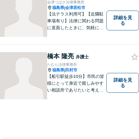
会津つばさ法律事務所
福島県
会津若松市
|
【法テラス利用可】【近隣駐
詳細を見
車場有り】法律に関わる問題
る
に直面したときに、気軽に相
談ができるようリラックスし
た環境づくりに努めてまいり
ます。日々の生活の中で気に
なるようなことがありました
橋本 隆亮
弁護士
ら、お気軽にご相談くださ
たむら法律事務所
い。
福島県
田村市
|
【船引駅徒歩10分】市民の皆
詳細を見
様にとって身近で親しみやす
る
い相談所でありたいと考えて
います。個人・法人のお客様
を問わず、お一人で悩まず
に、まずはお気軽にご相談く
ださい。 https://tamura-law.bi
z/ （公式ホームページ）