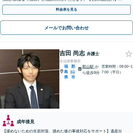
【出張相談OK】【LINE可】
料金表を見る
メールでお問い合わせ
吉田 尚志
弁護士
令法律事務所
福
郡
郡山駅
か
営業時間：09:00~1
島
山
|
7:00（平日）
ら徒歩9分
県
市
成年後見
【揉めないための生前対策、揉めた後の事後対応をサポート】遺産分