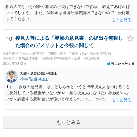
相続人でないと保険や相続の手続はできないですね。 教えてあげれば
いいでしょう。 また、保険金は遺留分減殺請求できないので、受け取
ってください。
10
後見人等による「親族の意見書」の提出を無視し
た場合のデメリットと今後に関して
#成年後見(生前の財産管理)
#相続手続き
#成年後見(生前の財産管理)
#認知症・意思疎通不能
#遺留分侵害額請求・放棄
#相続放棄
2022年8月2日
役にたった
9
相続・遺言に強い弁護士
小寺 弘通
弁護士
１） 「親族の意見書」は、どちらかというと成年後見人をつけること
に反対している親族がいないかや、自ら後見人になりたい親族がいな
いかを調査する意味合いが強いと考えられます。 そのため、ご相談の
ご事情であれば無視してしまっても特に不都合はないと考えられま
す。 ２） 場合によっては、介護や被後見人の財産の処分等に関して、
後見人から相談があることも考えられます。 また、お祖母さんがお亡
もっとみる
くなりになった場合、相続人となる可能性がありますが、 その場合は
相続放棄されれば問題ありません。 ３） 完全に拒否する方法はないか
もしれませんが、 関わりを持ちたくないとのことでしたら、親族の意