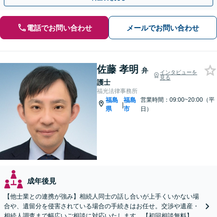
電話でお問い合わせ
メールでお問い合わせ
佐藤 孝明
弁
インタビューを
見る
護士
福光法律事務所
福島
福島
営業時間：09:00~20:00（平
|
県
市
日）
成年後見
【他士業との連携が強み】相続人同士の話し合いが上手くいかない場
合や、遺留分を侵害されている場合の手続きはお任せ。交渉や遺産・
相続人調査まで幅広いご相談に対応いたします。【初回相談無料】