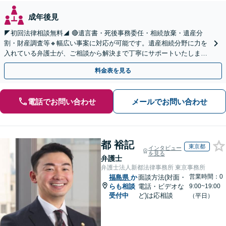
成年後見
◤初回法律相談無料◢ 🔴遺言書・死後事務委任・相続放棄・遺産分
割・財産調査等🔸幅広い事案に対応が可能です。遺産相続分野に力を
入れている弁護士が、ご相談から解決まで丁寧にサポートいたしま
す。まずはじっくりとお話ししてください。
料金表を見る
電話でお問い合わせ
メールでお問い合わせ
都 裕記
東京都
インタビュー
を見る
弁護士
弁護士法人新都法律事務所 東京事務所
営業時間：0
福島県
か
面談方法(対面・
らも相談
電話・ビデオな
9:00~19:00
受付中
ど)は応相談
（平日）