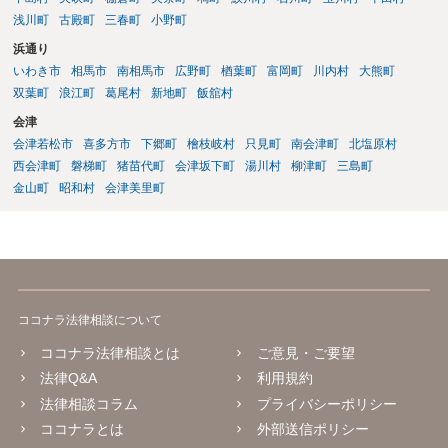
浅川町
古殿町
三春町
小野町
浜通り
いわき市
相馬市
南相馬市
広野町
楢葉町
富岡町
川内村
大熊町
双葉町
浪江町
葛尾村
新地町
飯舘村
会津
会津若松市
喜多方市
下郷町
檜枝岐村
只見町
南会津町
北塩原村
西会津町
磐梯町
猪苗代町
会津坂下町
湯川村
柳津町
三島町
金山町
昭和村
会津美里町
ココナラ法律相談について
ココナラ法律相談とは
ご意見・ご要望
法律Q&A
利用規約
法律相談コラム
プライバシーポリシー
ココナラとは
外部送信ポリシー