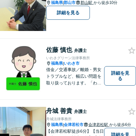
福島県
郡山市
郡山駅
から徒歩10分
|
詳細を見る
佐藤 慎也
弁護士
いわきグリーン法律事務所
福島県
いわき市
|
借金／交通事故／離婚・男女
詳細を見
トラブルなど、幅広い問題を
る
取り扱っております。「わか
りやすい説明」と「親しみや
すい対応」をモットーに、依
頼者様の問題を解決してまい
ります。【無料駐車場あり】
舟城 善貴
弁護士
舟城法律事務所
福島県
会津若松市
会津若松駅
から徒歩6分
|
【会津若松駅徒歩6分】【当日
詳細を見