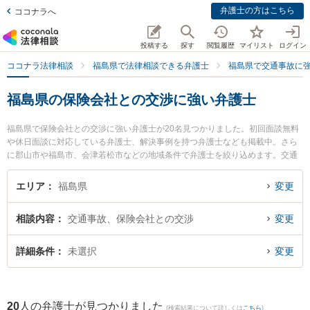
弁護士の方はこちら
ココナラへ
投稿する
探す
閲覧履歴
マイリスト
ログイン
ココナラ法律相談
福島県で法律相談できる弁護士
福島県で交通事故に
福島県の保険会社との交渉に強い弁護士
福島県で保険会社との交渉に強い弁護士が20名見つかりました。初回面談無料
や休日面談に対応している弁護士、解決事例を持つ弁護士なども掲載中。さら
に郡山市や福島市、会津若松市などの地域条件で弁護士を絞り込めます。交通
事故に関係する自動車事故やバイク事故、自転車事故等の細かな分野での絞り
込み検索もでき便利です。特にベリーベスト法律事務所 郡山オフィスの中村 冬
エリア
福島県
変更
人弁護士や福島いなほ法律事務所の佐藤 初美弁護士、弁護士法人れいわ総合法
律事務所の川瀬 裕之弁護士のプロフィール情報や弁護士費用、強みなどが注目
相談内容
交通事故、保険会社との交渉
変更
されています。『福島県で土日や夜間に発生した保険会社との交渉のトラブル
を今すぐに弁護士に相談したい』『保険会社との交渉のトラブル解決の実績豊
富な近くの弁護士を検索したい』『初回相談無料で保険会社との交渉を法律相
詳細条件
未選択
変更
談できる福島県内の弁護士に相談予約したい』などでお困りの相談者さんにお
すすめです。
20
人の弁護士が見つかりました
(検索結果について詳しくは
こちら
)