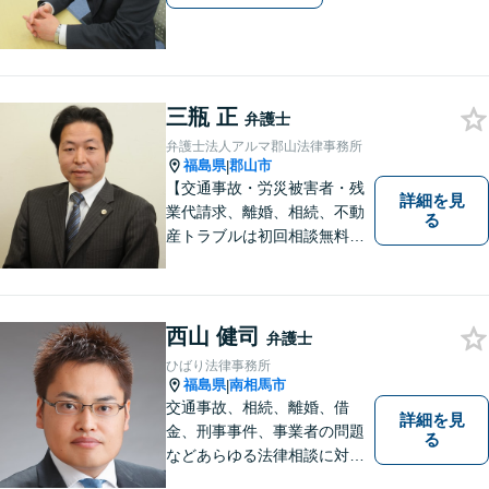
三瓶 正
弁護士
弁護士法人アルマ郡山法律事務所
福島県
郡山市
|
【交通事故・労災被害者・残
詳細を見
業代請求、離婚、相続、不動
る
産トラブルは初回相談無料】
【郡山市の弁護士】交通事
故・労災・未払い残業代請求
は着手金0円です。【電話相談
も可能】
西山 健司
弁護士
ひばり法律事務所
福島県
南相馬市
|
交通事故、相続、離婚、借
詳細を見
金、刑事事件、事業者の問題
る
などあらゆる法律相談に対応
します。 法の専門知識を活か