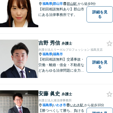
福島県
郡山市
郡山駅
から徒歩9分
|
【初回相談無料あり】郡山市
詳細を見
にある法律事務所です。
る
吉野 秀信
弁護士
弁護士法人リーガルプロフェッション 福島支店
福島県
福島市
|
【初回相談無料】交通事故・
詳細を見
労働・離婚・借金・不動産な
る
どあらゆる法律問題に全力を
尽くします。ご相談者様に寄
り添い、最善の解決策へと導
くことを最も重視ししていま
す。お困りの方はまずはご相
安藤 眞史
弁護士
談ください。
弁護士法人湊法律事務所
福島県
いわき市
いわき駅
から徒歩10分
|
【勝つべくして勝ち、負ける