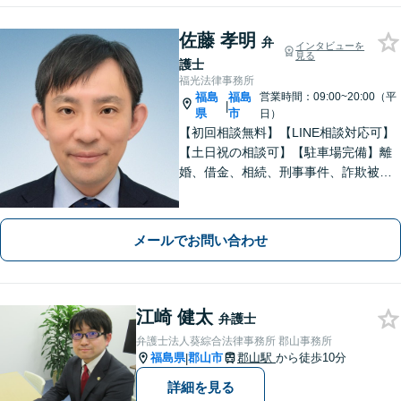
佐藤 孝明
弁
インタビューを
見る
護士
福光法律事務所
福島
福島
営業時間：09:00~20:00（平
|
県
市
日）
【初回相談無料】【LINE相談対応可】
【土日祝の相談可】【駐車場完備】離
婚、借金、相続、刑事事件、詐欺被
害、労働、不動産、企業法務など、依
頼者さまと想いを分かち合いながら丁
寧にサポートいたします【地元・福島
メールでお問い合わせ
市出身の弁護士】
江崎 健太
弁護士
弁護士法人葵綜合法律事務所 郡山事務所
福島県
郡山市
郡山駅
から徒歩10分
|
詳細を見る