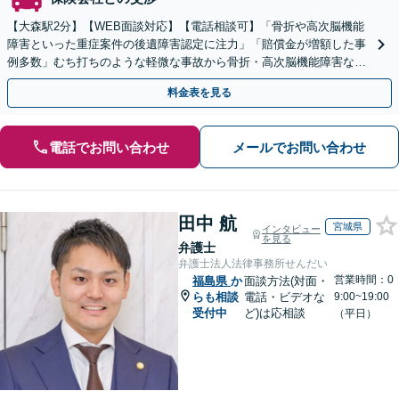
【大森駅2分】【WEB面談対応】【電話相談可】「骨折や高次脳機能
障害といった重症案件の後遺障害認定に注力」「賠償金が増額した事
例多数」むち打ちのような軽微な事故から骨折・高次脳機能障害など
の重症事故まで、事故の規模に関わらず対応いたします
料金表を見る
電話でお問い合わせ
メールでお問い合わせ
田中 航
宮城県
インタビュー
を見る
弁護士
弁護士法人法律事務所せんだい
営業時間：0
福島県
か
面談方法(対面・
らも相談
電話・ビデオな
9:00~19:00
受付中
ど)は応相談
（平日）