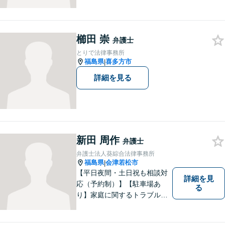
談ができるようリラックスし
た環境づくりに努めてまいり
ます。日々の生活の中で気に
なるようなことがありました
櫛田 崇
弁護士
ら、お気軽にご相談くださ
とりで法律事務所
い。
福島県
喜多方市
|
詳細を見る
新田 周作
弁護士
弁護士法人葵綜合法律事務所
福島県
会津若松市
|
【平日夜間・土日祝も相談対
詳細を見
応（予約制）】【駐車場あ
る
り】家庭に関するトラブルか
ら企業のトラブルまで、まず
は一度ご相談ください。