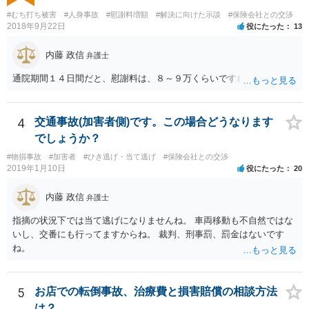
ちで、かつ、賠償額の最大化（遅延損害金等の獲得）を目指すのであ
れば、示談交渉では妥結せず、提訴（訴訟）を前提に進めるのが最適
#むち打ち被害
#人身事故
#慰謝料増額
#解決に向けた示談
#保険会社との交渉
2018年9月22日
役にたった
13
解です。 どのような方向性を目指すのかメリットデメリットを検討す
るためにも、相談時には弁護士にその意向を伝え、疑問を解消した方
内藤 政信
が良いです。 その上で委任契約を結んだ方が良いです。 なお、弁護士
弁護士
費用特約に加入されている場合には、相談料10万円、報酬300万円まで
通院期間１４日間だと、慰謝料は、８～９万くらいですね。
は賄われることが多いので、保険の加入状況もご確認した方が良いで
す。 併せて、交通事故の刑事事件についても被害者参加制度といって
加害者の処分を決める裁判において意見を述べる機会もあります。 ご
4
交通事故(加害者側)です。この場合どうなります
参考になれば幸いです。
でしょうか？
#物損事故
#加害者
#ひき逃げ・当て逃げ
#保険会社との交渉
2019年1月10日
役にたった
20
内藤 政信
弁護士
指摘の状況下では当て逃げになりませんね。 車両移動も不自然ではな
いし、交番にも行ってますからね。 裁判、刑事罰、罰金はないです
ね。
5
お店での転倒事故、治療費と損害賠償の相談方法
は？