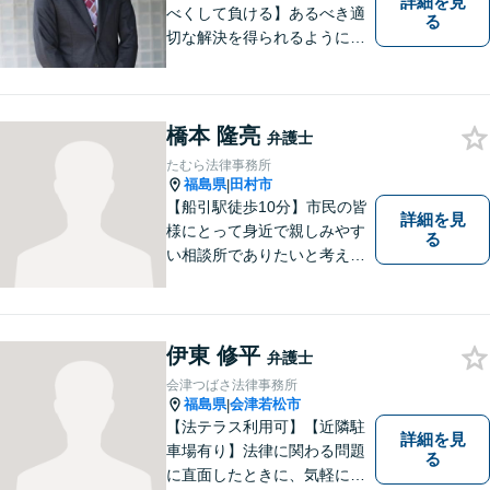
詳細を見
べくして負ける】あるべき適
る
切な解決を得られるように全
力を尽くします。そして、負
けではなく勝ちに繋げるよう
に、事前に予防策を検討致し
橋本 隆亮
ます。
弁護士
たむら法律事務所
福島県
田村市
|
【船引駅徒歩10分】市民の皆
詳細を見
様にとって身近で親しみやす
る
い相談所でありたいと考えて
います。個人・法人のお客様
を問わず、お一人で悩まず
に、まずはお気軽にご相談く
ださい。 https://tamura-law.bi
伊東 修平
弁護士
z/ （公式ホームページ）
会津つばさ法律事務所
福島県
会津若松市
|
【法テラス利用可】【近隣駐
詳細を見
車場有り】法律に関わる問題
る
に直面したときに、気軽に相