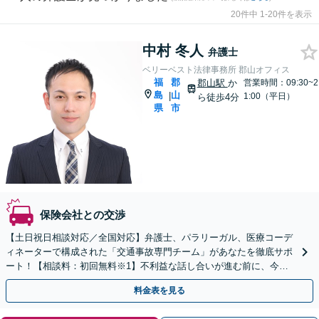
20件中 1-20件を表示
中村 冬人
弁護士
ベリーベスト法律事務所 郡山オフィス
福
郡
郡山駅
か
営業時間：09:30~2
島
山
|
1:00（平日）
ら徒歩4分
県
市
保険会社との交渉
【土日祝日相談対応／全国対応】弁護士、パラリーガル、医療コーデ
ィネーターで構成された「交通事故専門チーム」があなたを徹底サポ
ート！【相談料：初回無料※1】不利益な話し合いが進む前に、今す
ぐ相談！
料金表を見る