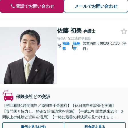
電話でお問い合わせ
メールでお問い合わせ
佐藤 初美
弁護士
福島いなほ法律事務所
福島
福島
営業時間：08:30~17:30（平
|
県
市
日）
保険会社との交渉
【初回相談1時間無料／原則着手金無料】【休日無料相談会を実施】
【専門医と協力し、的確な賠償請求を実施】【平成10年開業以来25年
間以上の経験と資料を活用】【一緒に最善の解決策を見つけましょ
う。】
事例を見る(1件)
料金表を見る