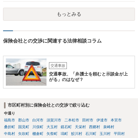
もっとみる
保険会社との交渉に関連する法律相談コラム
交通事故
交通事故、「弁護士を頼むと示談金が上
がる」のはなぜ？
市区町村別に保険会社との交渉で絞り込む
中通り
福島市
郡山市
白河市
須賀川市
二本松市
田村市
伊達市
本宮市
桑折町
国見町
川俣町
大玉村
鏡石町
天栄村
西郷村
泉崎村
中島村
矢吹町
棚倉町
矢祭町
塙町
鮫川村
石川町
玉川村
平田村