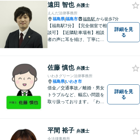
と思わず、お困りの方は是非
遠田 智也
弁護士
ご相談ください。
えんだ法律事務所
福島県
福島市
福島駅
から徒歩7分
|
【福島駅7分】【完全個室で相
詳細を見
談可】【近隣駐車場有】相談
る
者の声に耳を傾け、丁寧にわ
かりやすい説明を心がけてお
ります。 相談後やトラブルが
解決した際、「相談してよか
佐藤 慎也
った」と思っていただけるよ
弁護士
うに全力を尽くしていきま
いわきグリーン法律事務所
す。
福島県
いわき市
|
借金／交通事故／離婚・男女
詳細を見
トラブルなど、幅広い問題を
る
取り扱っております。「わか
りやすい説明」と「親しみや
すい対応」をモットーに、依
頼者様の問題を解決してまい
ります。【無料駐車場あり】
平間 裕子
弁護士
令法律事務所