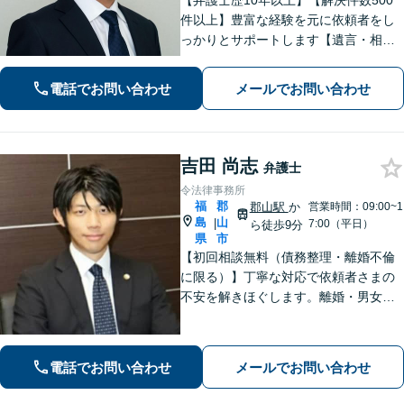
【弁護士歴10年以上】【解決件数500
件以上】豊富な経験を元に依頼者をし
っかりとサポートします【遺言・相
続】遺言書作成など、揉めない相続を
目指します【離婚・男女問題】離婚は
電話でお問い合わせ
メールでお問い合わせ
人それぞれ置かれた状況が異なるた
め、その人にあった解決策を探ります
吉田 尚志
弁護士
令法律事務所
福
郡
郡山駅
か
営業時間：09:00~1
島
山
|
7:00（平日）
ら徒歩9分
県
市
【初回相談無料（債務整理・離婚不倫
に限る）】丁寧な対応で依頼者さまの
不安を解きほぐします。離婚・男女問
題／相続・遺言／借金・債務整理など
幅広く取り扱っています。ひとりで抱
え込まずお気軽にご相談ください。
電話でお問い合わせ
メールでお問い合わせ
【分割払い可能】