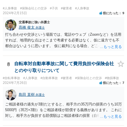
#人身事故
#保険会社との交渉
#子供
#被害者
#人身事故
2024年2月15日
役にたった
9
交通事故に強い弁護士
髙橋 俊太
弁護士
打ち合わせや交渉という場面では、電話やウェブ（Zoomなど）を活用
すれば、地理的な点はそこまで考慮する必要はなく、仮に遠方でも不
都合はないように思います。 仮に裁判になる場合、どこの裁判所にな
るかという点で、事故地の住所／被害者の住所／加害者の住所の３通
りが考えられますので、そのあたりは念のために考慮に入れた方がよ
いように思いますが、争点が複雑な事案でない場合には、多くの場
8
自転車対自動車事故に関して費用負担や保険会社
合、交渉を経て示談で終了するので、裁判にまで発展しないのが通常
とのやり取りについて
です。
#自転車事故
#人身事故
#自動車事故
#被害者
#保険会社との交渉
#物損事故
2024年7月26日
役にたった
7
島田 直樹
弁護士
ご相談者様の過失が3割だとすると、相手方の35万円の損害のうち10万
5000円（35万×3割）をご相談者様が賠償する義務があります。 これに
対し、相手方が負担する賠償額はご相談者様の損害（自転車の修理費
用（時価が上限）と人身損害（通院慰謝料、休業損害等）等）の7割と
なります。 したがって、ご相談者様の損害が、16万円（相手方賠償額