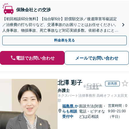
保険会社との交渉
【初回相談60分無料】【仙台駅6分】賠償額交渉／後遺障害等級認定
／治療費の打ち切りなど、交通事故のお困りごとはお任せください。
人身事故、物損事故、死亡事故など対応実績多数。依頼者さまにとっ
て最善の解決となるよう、粘り強く交渉・対応します
料金表を見る
電話でお問い合わせ
メールでお問い合わせ
北澤 彩子
群馬県
インタビュ
ーを見る
弁護士
ネクスパート法律事務所 高崎オフィス太田支
部
営業時間：0
福島県
か
面談方法(対面・
らも相談
電話・ビデオな
9:00~21:00
受付中
ど)は応相談
（平日）