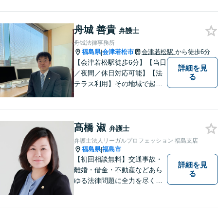
し、あなたの権利を最大限に
守ることが第一です。 お困り
ごとがありましたら、まずは
舟城 善貴
弁護士
ご相談ください。
舟城法律事務所
福島県
会津若松市
会津若松駅
から徒歩6分
|
【会津若松駅徒歩6分】【当日
詳細を見
／夜間／休日対応可能】【法
る
テラス利用】その地域で起こ
るトラブルに対応する弁護士
として邁進中。「地元に貢献
したい」という気持ちが私の
髙橋 淑
原動力です。トラブルがより
弁護士
複雑化してしまう前に、ぜひ
弁護士法人リーガルプロフェッション 福島支店
お気軽にご連絡ください。
福島県
福島市
|
【初回相談無料】交通事故・
詳細を見
離婚・借金・不動産などあら
る
ゆる法律問題に全力を尽くし
ます。ご相談は早ければ早い
ほど有利な解決へと近づきま
す。「弁護士は敷居が高い」