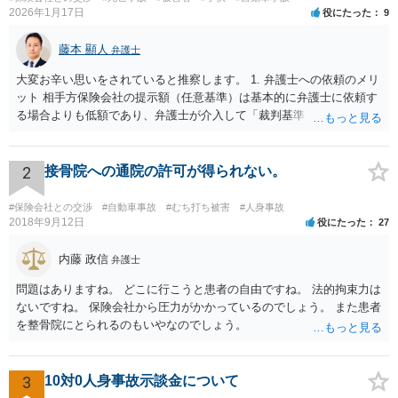
き約５５万円（既払額を含めると約６８万円）で示談することができまし
2026年1月17日
役にたった
9
た。 【先生のコメント】 依頼者は、人損については、通院日数が１１日間と
少なかったのですが、勤務先の事情により通院できなかったことなどの主張
藤本 顯人
弁護士
立証に努め、通院慰謝料を増額、物損については、車両の時価額に加え、買
替諸費用の賠償についての主張立証に努めたことにより増額で示談できまし
大変お辛い思いをされていると推察します。 1. 弁護士への依頼のメリ
た。
ット 相手方保険会社の提示額（任意基準）は基本的に弁護士に依頼す
る場合よりも低額であり、弁護士が介入して「裁判基準（弁護士基
準）」で交渉・訴訟することで、賠償額が大幅に増額する可能性が高
いです。 2. 訴訟と示談交渉のメリット・デメリット 判決（訴訟）: 勝
訴判決まで至れば、本来の賠償額に加え「遅延損害金（事故時から発
2
接骨院への通院の許可が得られない。
生）」と「弁護士費用相当額（認容額の約1割）」が加算されます。
訴訟上の和解: 訴訟を起こしても、判決前に裁判所での「和解」で終わ
#保険会社との交渉
#自動車事故
#むち打ち被害
#人身事故
るケースが多いです。 この場合、遅延損害金や弁護士費用はカットさ
2018年9月12日
役にたった
27
れることが大半です。もっとも「調整金」として上乗せされることが
あります。 3. 逸失利益（将来の収入）の計算 未就学女児の場合、賃
内藤 政信
弁護士
金センサスの「男女全年齢平均賃金」などを用いて計算することが多
問題はありますね。 どこに行こうと患者の自由ですね。 法的拘束力は
いです。 一般的に「大卒（22歳就労）」前提で計算した方が、「高卒
ないですね。 保険会社から圧力がかかっているのでしょう。 また患者
（18歳就労）」よりも総額が高くなる傾向にあります。 なお、それが
を整骨院にとられるのもいやなのでしょう。
認められるかはご両親の学歴や教育方針や実際の教育状況がどうだっ
たかなどで大学進学の蓋然性があるかという個別事情によります。 推
奨される方針 相手が保険会社であれば、判決後の不払いはまずありま
3
10対0人身事故示談金について
せん。 ご質問者様が「長期化しても戦いたい」という強い意志をお持