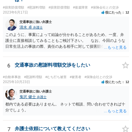
#損害賠償増額
#慰謝料増額
#損害賠償増額
#後遺障害
#保険会社との交渉
2023年6月17日
役にたった
12
交通事故に強い弁護士
清水 卓
弁護士
このように、事案によって結論が分かれることがあるため、一度、弁
護士に直接相談してみることもご検討下さい。 なお、今回のような
日常生活上の事故の際、責任のある相手に対して損害賠償請求する際
の弁護士費用がご加入の保険から出る特約が付いている場合がありま
す（ご自宅の火災保険や自動車の任意保険等を確認してみて下さい。
加入したつもりがなくても、確認してみたら付いていたということが
6
交通事故の慰謝料増額交渉をしたい
ありますので）。
#自動車事故
#慰謝料増額
#むち打ち被害
#被害者
#保険会社との交渉
2025年10月23日
役にたった
12
交通事故に強い弁護士
鬼沢 健士
弁護士
都内である必要はありません。 ネットで相談、問い合わせできれば十
分でしょう。
7
弁護士依頼について教えてください