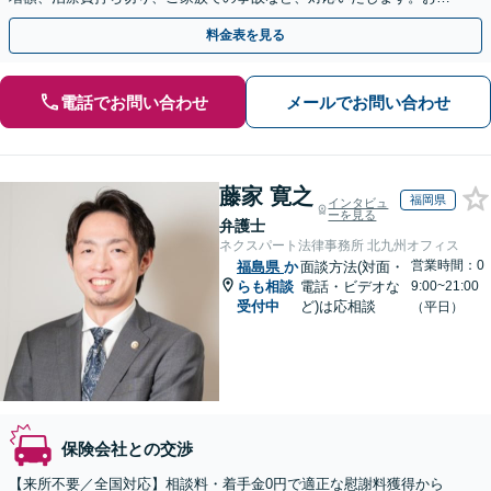
めにご相談ください【初回相談・着手金無料】
料金表を見る
電話でお問い合わせ
メールでお問い合わせ
藤家 寛之
福岡県
インタビュ
ーを見る
弁護士
ネクスパート法律事務所 北九州オフィス
営業時間：0
福島県
か
面談方法(対面・
らも相談
電話・ビデオな
9:00~21:00
受付中
ど)は応相談
（平日）
保険会社との交渉
【来所不要／全国対応】相談料・着手金0円で適正な慰謝料獲得から