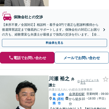
保険会社との交渉
【来所不要／全国対応】相談料・着手金0円で適正な慰謝料獲得から
後遺障害認定まで徹底的にサポートします。保険会社の対応にお困り
の方も、経験豊富な弁護士が最後まで強気の交渉を行います。【全国
13拠点】お気軽にご相談ください。
料金表を見る
電話でお問い合わせ
メールでお問い合わせ
川瀬 裕之
弁
インタビューを
見る
護士
弁護士法人れいわ総合法律事務所
会津若松駅
営業時間：09:00
福
会津
~18:00（平日）
島
若松
から徒歩10
|
県
市
分