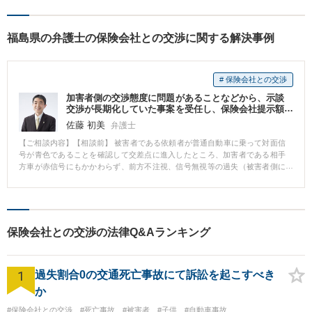
福島県の弁護士の保険会社との交渉に関する解決事例
# 保険会社との交渉
加害者側の交渉態度に問題があることなどから、示談
交渉が長期化していた事案を受任し、保険会社提示額
の約２倍の金額で早期示談できた事例
佐藤 初美
弁護士
【ご相談内容】【相談前】 被害者である依頼者が普通自動車に乗って対面信
号が青色であることを確認して交差点に進入したところ、加害者である相手
方車が赤信号にもかかわらず、前方不注視、信号無視等の過失（被害者側に
過失がないことにつき争いなし）によって交差点に進入してきたため、相手
方車と衝突し、依頼者が胸部打撲傷・頚部挫傷・右肩打撲傷を負い、被害車
両は、修理費が時価を上回る、いわゆる経済的全損となった事案。依頼者
は、事故後、６か月近く通院されましたが、相手方からの直接の謝罪がない
こと、また、相手方の任意保険会社からの損害賠償提示額にも納得がいか
保険会社との交渉の法律Q&Aランキング
ず、交渉が長期化していたところで来所されました。 【相談後】 相手方の保
険会社は、いずれも既払額を除き、人損につき約２０万円、物損につき約４
５万円を提示していました。その後、当職が示談交渉を受任し、裁判基準で
1
交渉しましたが、交渉段階では、提示額が変わりませんでした。そこで、交
過失割合0の交通死亡事故にて訴訟を起こすべき
通事故紛争処理センターに和解あっ旋の申立てを行ったところ、１回目の期
か
日とその後の代理人間の交渉を経て、受任から３か月程度で、いずれも既払
額を除き、人損につき約８０万（既払額を含めると約９５万円）、物損につ
#保険会社との交渉
#死亡事故
#被害者
#子供
#自動車事故