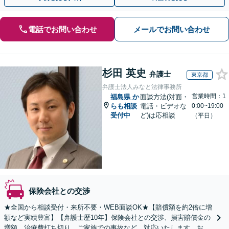
電話でお問い合わせ
メールでお問い合わせ
杉田 英史
弁護士
東京都
弁護士法人みなと法律事務所
営業時間：1
福島県
か
面談方法(対面・
らも相談
電話・ビデオな
0:00~19:00
受付中
ど)は応相談
（平日）
保険会社との交渉
★全国から相談受付・来所不要・WEB面談OK★【賠償額を約2倍に増
額など実績豊富】【弁護士歴10年】保険会社との交渉、損害賠償金の
増額、治療費打ち切り、ご家族での事故など、対応いたします。お早