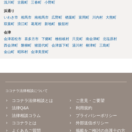
浅川町
古殿町
三春町
小野町
浜通り
いわき市
相馬市
南相馬市
広野町
楢葉町
富岡町
川内村
大熊町
双葉町
浪江町
葛尾村
新地町
飯舘村
会津
会津若松市
喜多方市
下郷町
檜枝岐村
只見町
南会津町
北塩原村
西会津町
磐梯町
猪苗代町
会津坂下町
湯川村
柳津町
三島町
金山町
昭和村
会津美里町
ココナラ法律相談について
ココナラ法律相談とは
ご意見・ご要望
法律Q&A
利用規約
法律相談コラム
プライバシーポリシー
ココナラとは
外部送信ポリシー
よくあるご質問
掲載をご検討の弁護士の方