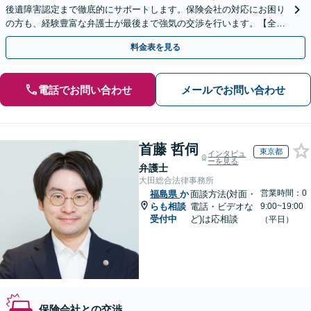
後遺障害認定まで徹底的にサポートします。保険会社の対応にお困り
の方も、経験豊富な弁護士が最後まで強気の交渉を行います。【全国
13拠点】お気軽にご相談ください。
料金表を見る
電話でお問い合わせ
メールでお問い合わせ
首藤 哲伺
東京都
インタビュ
ーを見る
弁護士
大田総合法律事務所
営業時間：0
福島県
か
面談方法(対面・
らも相談
電話・ビデオな
9:00~19:00
受付中
ど)は応相談
（平日）
保険会社との交渉