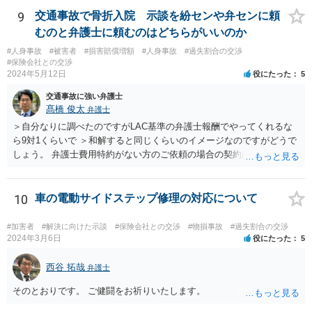
16万円×7割＝10万4800円）を超えれば、賠償として受け取る金額の方
9
交通事故で骨折入院 示談を紛センや弁センに頼
が多くなります。 なお、通院慰謝料は、裁判基準で1か月で28万円、2
むのと弁護士に頼むのはどちらがいいのか
か月で52万円が相場となりますが、任意交渉では一定割合減額（3割減
#人身事故
#被害者
#損害賠償増額
#人身事故
#過失割合の交渉
など）されることが実務では多いです。
#保険会社との交渉
2024年5月12日
役にたった
5
交通事故に強い弁護士
髙橋 俊太
弁護士
＞自分なりに調べたのですがLAC基準の弁護士報酬でやってくれるな
ら9対1くらいで ＞和解すると同じくらいのイメージなのですがどうで
しょう。 弁護士費用特約がない方のご依頼の場合の契約内容などは各
事務所の報酬基準によって区々かと思われます。 ＞あと紛センや弁セ
ンで最初から10対0を主張したり期待するのは難しいのでしょうか。
＞1か2は譲らないとセンターとしても無理とかやりたくないとかある
10
車の電動サイドステップ修理の対応について
のでしょうか。 私見では、そのようなことはないように思います。紛
セン等においても、基本的には、損害論も責任論も裁判所と同じよう
#加害者
#解決に向けた示談
#保険会社との交渉
#物損事故
#過失割合の交渉
な視点で解決が目指されることになります。
2024年3月6日
役にたった
5
西谷 拓哉
弁護士
そのとおりです。 ご健闘をお祈りいたします。