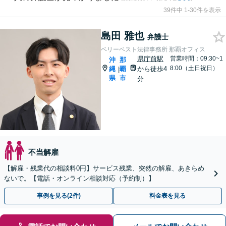
39件中 1-30件を表示
島田 雅也
弁護士
ベリーベスト法律事務所 那覇オフィス
県庁前駅
営業時間：09:30~1
沖
那
8:00（土日祝日）
縄
覇
から徒歩4
|
県
市
分
不当解雇
【解雇・残業代の相談料0円】サービス残業、突然の解雇、あきらめ
ないで。【電話・オンライン相談対応（予約制）】
事例を見る(2件)
料金表を見る