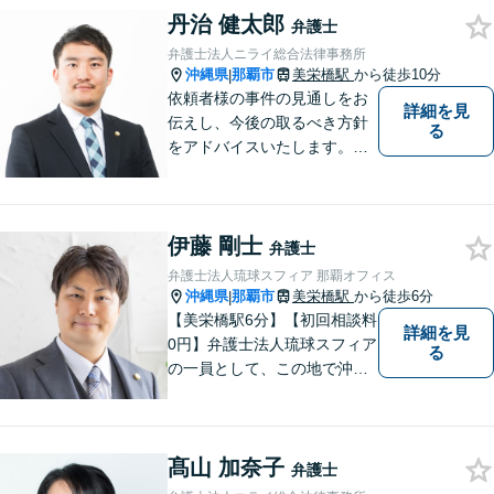
はなく、一社会人として相談
丹治 健太郎
弁護士
者の心に寄り添っていける弁
弁護士法人ニライ総合法律事務所
護士でありたいと思っていま
沖縄県
那覇市
美栄橋駅
から徒歩10分
|
す。
依頼者様の事件の見通しをお
詳細を見
伝えし、今後の取るべき方針
る
をアドバイスいたします。徹
底したリーガルサービスを提
供します。
伊藤 剛士
弁護士
弁護士法人琉球スフィア 那覇オフィス
沖縄県
那覇市
美栄橋駅
から徒歩6分
|
【美栄橋駅6分】【初回相談料
詳細を見
0円】弁護士法人琉球スフィア
る
の一員として、この地で沖縄
の皆さまのお役に立てるよ
う、全力を尽くしてまいりま
す。 「ご相談＝ご依頼」では
髙山 加奈子
ございませんので、安心して
弁護士
経験豊富な弁護士にご相談く