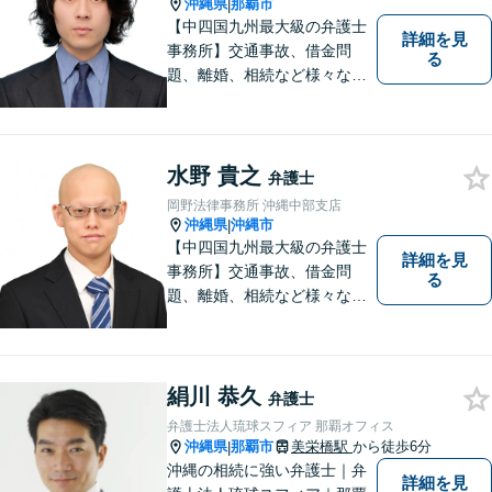
沖縄県
那覇市
|
【中四国九州最大級の弁護士
詳細を見
事務所】交通事故、借金問
る
題、離婚、相続など様々な問
題について、「何度でも無
料」の相談を行っています！
まずはお気軽にご相談くださ
い！
水野 貴之
弁護士
岡野法律事務所 沖縄中部支店
沖縄県
沖縄市
|
【中四国九州最大級の弁護士
詳細を見
事務所】交通事故、借金問
る
題、離婚、相続など様々な問
題について、「何度でも無
料」の相談を行っています！
まずはお気軽にご相談くださ
い！
絹川 恭久
弁護士
弁護士法人琉球スフィア 那覇オフィス
沖縄県
那覇市
美栄橋駅
から徒歩6分
|
沖縄の相続に強い弁護士｜弁
詳細を見