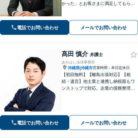
かった」とお客さまに満足してもらう
ことを大切にしています！沖縄にお住
まいの方・中小企業の方を支えるべ
く、丁寧なヒアリングで皆様のお気持
電話でお問い合わせ
メールでお問い合わせ
ちに寄り添います。
髙田 慎介
弁護士
あやはし法律事務所
沖縄県
沖縄市
営業時間：本日定休日
|
【初回無料】【離島出張対応】【相
続・遺言】他士業と連携し納税面もワ
ンストップで対応。企業の債務整理も
お任せください【刑事事件】迅速対応
で無罪獲得や勾留請求却下の実績多数
【借金・債務整理】10年以上の経験あ
り。家族にバレない整理を実現
電話でお問い合わせ
メールでお問い合わせ