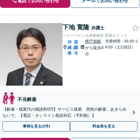
電話でお問い合わせ
メールでお問い合わせ
下地 寛隆
弁護士
ベリーベスト法律事務所 那覇オフィス
県庁前駅
営業時間：09:30~1
沖
那
8:00（土日祝日）
縄
覇
から徒歩4
|
県
市
分
不当解雇
【解雇・残業代の相談料0円】サービス残業、突然の解雇、あきらめ
ないで。【電話・オンライン相談対応（予約制）】
事例を見る(2件)
料金表を見る