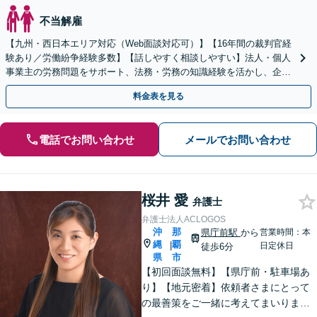
不当解雇
【九州・西日本エリア対応（Web面談対応可）】【16年間の裁判官経
験あり／労働紛争経験多数】【話しやすく相談しやすい】法人・個人
事業主の労務問題をサポート、法務・労務の知識経験を活かし、企業
側から御社の労働問題解決に尽力します。
料金表を見る
電話でお問い合わせ
メールでお問い合わせ
桜井 愛
弁護士
弁護士法人ACLOGOS
沖
那
県庁前駅
から
営業時間：本
縄
覇
|
日定休日
徒歩6分
県
市
【初回面談無料】【県庁前・駐車場あ
り】【地元密着】依頼者さまにとって
の最善策をご一緒に考えてまいりま