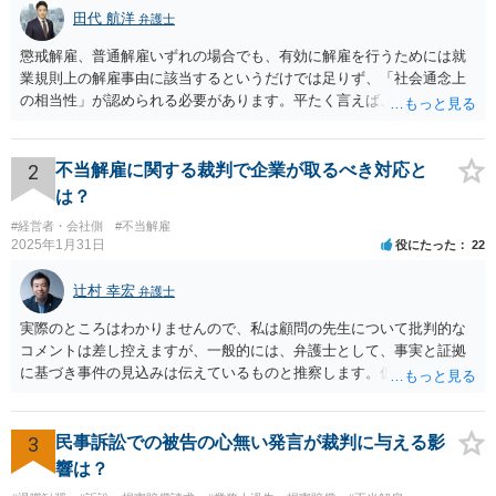
マが他の社員も達成していない不可能なものであったこと ・その中でもAさ
田代 航洋
弁護士
んが一定の成績をあげていたこと などを主張して争った結果、裁判所は、A
さんに対する解雇は法律上無効なものと判断し、Aさんの勝訴となりました。
懲戒解雇、普通解雇いずれの場合でも、有効に解雇を行うためには就
(解決のポイント) 会社から課されたノルマを達成できなかったことを理由に
業規則上の解雇事由に該当するというだけでは足りず、「社会通念上
解雇と言われてしまうと、自分自身の能力の問題と感じて解雇を受け入れて
の相当性」が認められる必要があります。平たく言えば、解雇の原因
しまう人もいるかもしれません。 しかしながら、自分のできる努力をしっか
となった行為が解雇に値するほどの行為かということが厳格に判断さ
りしていてもおよそ達成困難なノルマであれば、それは課されているノルマ
自体が問題であり、それを達成できなかったからといって、当然に解雇が認
れます。 日本の労働法上、解雇は非常にハードルが高いです。 解雇が
められるものではありません。 Aさんが、自身に対する解雇がおかしいと感
有効か無効かという点は能力不足の程度にもよりますが、顧問弁護士
2
不当解雇に関する裁判で企業が取るべき対応と
じ、早急に弊所に相談に来ていただいたからこそ、無事に弁護士としての助
の先生は具体的な事情を検討した上で能力不足の程度が解雇を有効と
は？
言・手助けをすることができ、適切な解決に至ることができました。 (解決
するほどではないと判断されたのだと思います。 例えば、無断欠勤を
金) 裁判の結果、Aさんが解雇を言い渡されて以降の、本来受け取れたはずの
#経営者・会社側
#不当解雇
連続する、会社のお金を横領する等の場合には一発で解雇した場合で
給料分に相当する700万円以上の金額の支払いが命じられ、実際に会社に支払
2025年1月31日
役にたった
22
わせることに成功しました。 ※ご依頼者様の守秘義務の観点から、一部、内
も有効と判断されるケースも多いですが、たしかに能力不足のみの場
容を抽象化して掲載しております。
合はかなり解雇のハードルが高いと言わざるを得ません。 なお、懲戒
辻村 幸宏
弁護士
解雇の場合には、戒告、譴責、減給、出勤停止等解雇よりも軽い処分
を行い、改善を促したもののそれでも改善されない場合には解雇に踏
実際のところはわかりませんので、私は顧問の先生について批判的な
み切る等段階的に手順をい踏んだ場合は解雇が有効と判断される可能
コメントは差し控えますが、一般的には、弁護士として、事実と証拠
性が高まります。 高度人材の中途社員だから直ちに解雇しやすいとい
に基づき事件の見込みは伝えているものと推察します。仮に弁護士の
うわけではありませんが、高度人材の中途社員の場合は雇用契約上、
アドバイスが不十分であったり、説得が上手でなかったとしても、そ
相応に高い能力を求められているため能力不足か否かの判断が給与の
れを経営者自身が問題と感じていないのであれば、また、こちらにお
低い新卒の社員と比較すると厳格に判断される結果、解雇の有効性の
書きのような経営者のマインドからすれば、弁護士のせいではなく、
3
民事訴訟での被告の心無い発言が裁判に与える影
判断が比較的甘くなるという可能性はあると考えます。 もっとも、高
根本的には弁護士選び含めて経営者の判断であり、責任ではないかと
響は？
度人材の中途社員の場合でもやはり解雇のハードルは相応に高いもの
思います。実際、事件の見込みが芳しくないことやリスクをいくらお