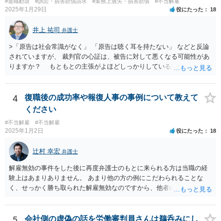
となります。 今回のようなリスクを避ける観点からは、会社側として
#退職勧奨
#訴訟・損害賠償請求
#業務上過失・損害賠償
#不当解雇
伝えしても考えを変えていただけない経営者や依頼者はいますし、代
2025年1月29日
役にたった
18
無期雇用契約ではなく有期雇用契約で募集する、試用期間付を設け
理人として説明説得を尽くしてもあくまで決めるのは依頼者ですか
る、業務委託契約を検討するという方法もあり得るかと存じます。
ら、事件がうまくいかないことの責任は弁護士にあるわけではない、
井上 祐司
（※業務委託契約を検討される場合は、運用面によっては実質的に雇
弁護士
ということも多いと思います。そのような場合、仕事をしていて心地
用契約関係であると判断されるリスクもありますので顧問弁護士の先
の良いものではないので自ら辞任を検討することもありますが、最終
>「原告は社会常識がなく」 「原告は聴く耳を持たない」 などと反論
生にもご相談の上慎重にご判断ください。）
的にはお分かりいただけるだろうと考えて続けることもあります。 ご
されていますが、 裁判官の心証は、被告に対して悪くなる可能性があ
相談者さんが、今の弁護士さんの対応や方針に疑問を持ち、それによ
りますか？ もともとの主張がよほどしっかりしている書面でなけれ
り経営者の考えが歪められ、このままでは会社がたち行かなくなると
ば、一般的に心証は悪くなるだろうと思います。 ただし、最終的な
懸念するのであれば、ご相談者さんが経営者に対してその旨を伝え、
勝ち負けは、法律構成に必要な事実の主張と証拠の的確さに尽きま
考えを改められるよう進言なさってはいかがでしょうか。
す。その意味では「無益的記載事項」です。 法律的に全く意味がな
4
復職後の成功率や報復人事の事例について教えて
い主張で、過度に攻撃的な文章ですから、少なくとも記載する必要は
ください
全くない事項です。 こういったことが記載された場合には、完全ス
#不当解雇
#不当解雇
ルーする方が印象はよいのが普通です。
2025年1月2日
役にたった
18
辻村 幸宏
弁護士
解雇無効の事件をした後に再度弁護士のもとに来られる方は当職の経
験上はあまりありません。 あまり他の方の例にこだわられることな
く、せっかく勝ち取られた解雇無効なのですから、他者の目を気にせ
ず、胸を張って勤務されるのがよいと思います。 会社からすれば、後
味が悪いことには変わりませんが、通常の会社であれば、法的に見て
解雇が認められなかった以上、以後の対応については注意されること
5
会社側の虚偽の話を労働審判員さんは鵜呑みにし