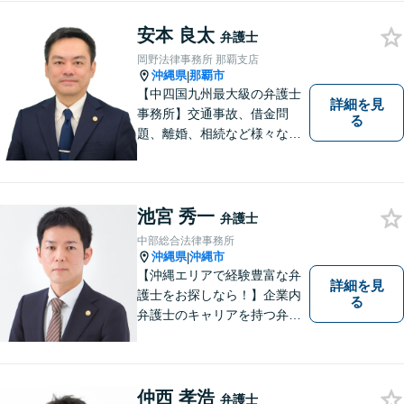
度の新規相談を受けておりま
安本 良太
す。お気軽にご連絡くださ
弁護士
い！
岡野法律事務所 那覇支店
沖縄県
那覇市
|
【中四国九州最大級の弁護士
詳細を見
事務所】交通事故、借金問
る
題、離婚、相続など様々な問
題について、「何度でも無
料」の相談を行っています！
まずはお気軽にご相談くださ
い！
池宮 秀一
弁護士
中部総合法律事務所
沖縄県
沖縄市
|
【沖縄エリアで経験豊富な弁
詳細を見
護士をお探しなら！】企業内
る
弁護士のキャリアを持つ弁護
士。離婚／労働／企業法務／
債務整理／交通事故など、多
種多様なご相談に対応してお
ります。スピード感を持っ
仲西 孝浩
弁護士