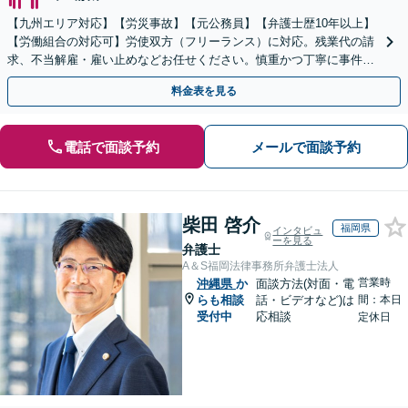
【九州エリア対応】【労災事故】【元公務員】【弁護士歴10年以上】
【労働組合の対応可】労使双方（フリーランス）に対応。残業代の請
求、不当解雇・雇い止めなどお任せください。慎重かつ丁寧に事件解
決へと進めます。
料金表を見る
電話で面談予約
メールで面談予約
柴田 啓介
福岡県
インタビュ
ーを見る
弁護士
A＆S福岡法律事務所弁護士法人
営業時
沖縄県
か
面談方法(対面・電
らも相談
話・ビデオなど)は
間：本日
受付中
応相談
定休日