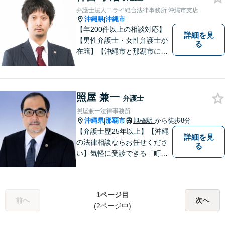
て、かつ丁寧な対応を心がけ
弁護士法人ニライ総合法律事務所 沖縄市支店
ていますので、ぜひ気兼ねな
沖縄県
沖縄市
|
くご相談ください。
【年200件以上の相談対応】
詳細を見
【男性弁護士・女性弁護士が
る
在籍】【沖縄市と那覇市に事
務所あり】離婚問題、相続問
題、労働雇用、刑事事件、企
業法務など幅広く対応しま
す。「沖縄ならではの習慣」
照屋 兼一
弁護士
を熟知した弁護士が多数在
照屋兼一法律事務所
籍。
沖縄県
那覇市
旭橋駅
から徒歩8分
|
【弁護士歴25年以上】【沖縄
詳細を見
の法律相談ならお任せくださ
る
い】気軽に受診できる「町医
者」のような弁護士でありた
いと思っています。豊富な経
験により培ったノウハウを活
1ページ目
かし、ひとりでも多く悩まれ
前へ
次へ
(2ページ中)
ている方を救います。ぜひご
相談ください。