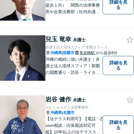
詳細を見
徒歩１分） 関西の法律事務
る
所や企業法務部（社内弁護士
として）で経験を積んだ弁護
士が対応いたします
兒玉 竜幸
弁護士
弁護士法人琉球スフィア 那覇オフィス
沖縄県
那覇市
美栄橋駅
から徒歩6分
|
沖縄の相続に強い弁護士｜弁
詳細を見
護士法人琉球スフィア｜那覇
る
の国際通り・読谷・ライカム
の3店舗ある沖縄最大級の法律
事務所｜不安に悩まされる
日々から解放されるよう迅速
岩谷 健作
に対応し、あなたの立場に立
弁護士
ったベストな紛争解決を導く
ちむじゅらさん法律事務所
ことを常に大切にしていま
沖縄県
名護市
|
す。
【法テラス利用可】【電話・Z
詳細を見
oom相談・出張面談対応可
る
能】10年以上の法テラススタ