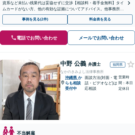
資系など未払い残業代は妥協せずに交渉【相談料・着手金無料】タイ
ムカードがない方、他の有効な証拠についてアドバイス。他事務所で
断られた方もご相談ください。あなたの権利を守ります！
事例を見る(2件)
料金表を見る
電話でお問い合わせ
メールでお問い合わせ
中野 公義
弁護士
福岡県
なかのきみよし法律事務所
営業時
沖縄県
か
面談方法(対面・電
らも相談
話・ビデオなど)は
間：本日
受付中
応相談
定休日
不当解雇