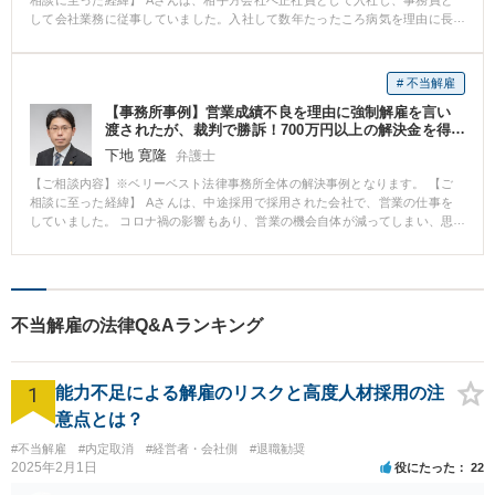
相談に至った経緯】 Aさんは、相手方会社へ正社員として入社し、事務員と
して会社業務に従事していました。入社して数年たったころ病気を理由に長
期入院をすることになりました。 会社にもその旨報告し、会社からも体調回
復に専念するようにと述べられていたのですが、ある日突然、会社から休職
期間満了を理由として退職手続をとられてしまいました。 Aさんとしては、
# 不当解雇
事前通告もなく突如一方的にそのような措置をとられたことに納得ができ
【事務所事例】営業成績不良を理由に強制解雇を言い
ず、弊所へ相談に来られました。 【ご相談内容】 Aさんは、入院していた期
渡されたが、裁判で勝訴！700万円以上の解決金を得
間中に会社から送られてきた書類や、これまでの経緯を簡単にまとめた資料
た
を持参し、相談に来られました。 相談では、これまでの就業状況、入院に至
下地 寛隆
弁護士
った経緯、入院当初及び入院中の会社の態様、退職手続が取られた際の出来
【ご相談内容】※ベリーベスト法律事務所全体の解決事例となります。 【ご
事等を丁寧にお話いただけたので、弁護士としても頭の中でどういう事案で
相談に至った経緯】 Aさんは、中途採用で採用された会社で、営業の仕事を
あり、法的に何が問題になるかがスムーズに整理できました。 本件では、休
していました。 コロナ禍の影響もあり、営業の機会自体が減ってしまい、思
職期間の満了を理由に退職の手続きが取られましたが、会社から送られてき
い通りに営業成績を上げられずにいたところ、会社から成績不良を理由に解
た資料を精査すると、そもそも会社側がとった退職処理には手続的に重大な
雇を言い渡され、弊所に相談に来られました。 【ご相談内容】 Aさんが、会
問題があることや、入院期間中の会社側の対応に問題があることがわかり、
社に採用されて試用期間を明けた直後、コロナ禍の影響でしばらくは自宅勤
退職の有効性を争っていくことになりました。 【ベリーベストの対応とその
務となり、営業の機会が無くなってしまっていました。 そんな中、通常業務
結果】 まずは、ベリーベストから相手方の会社に対して、本件退職手続きは
が再開すると同時に、会社から現実的ではない営業ノルマを課されてしまい
無効であるとして、通知書を送りました。 会社側は、Aさんを退職にしたこ
不当解雇の法律Q&Aランキング
ました。 Aさんは、何とかノルマを達成しようと努力し、一定の成果は上げ
とについて違法性はないと強く争う姿勢を示してきたため、結果的に、裁判
たものの、会社の定めた目標には至りませんでした。 そうしたところ、会社
で長期にわたり争うことになりました。 裁判手続きは長期にわたりました
からは、Aさんの成績が悪いという理由で解雇を告げられてしまいました。
が、本件の問題点を整理した書面を提出し、その問題点を示す資料を可能な
1
【ベリーベストの対応とその結果】 Aさんの依頼を受け、まずは、弁護士か
能力不足による解雇のリスクと高度人材採用の注
限り提出していくことで、裁判書もこちら側が主張する問題点を理解してく
ら会社に対して、解雇の撤回を求める通知を送付しました。 ところが会社は
れました。 結果としては、訴訟において裁判所からAさんの主張が認められ
意点とは？
全く応じようとせず、解雇が当然だという主張を繰り返しました。 そこで、
るであろう心証が開示されたことから、給与2年分を超える解決金が支払われ
話し合いでの解決は困難と感じたため、早急に裁判手続に移行することとな
#不当解雇
#内定取消
#経営者・会社側
#退職勧奨
る和解が成立し、無事解決となりました。 ※ご依頼者様の守秘義務の観点か
りました。 裁判でも、会社はAさんがノルマを達成しなかった、能力がなく
2025年2月1日
役にたった
22
ら、一部、内容を抽象化して掲載しております。
改善の余地もないなどと主張してきました。 しかしながら、 ・そもそもノル