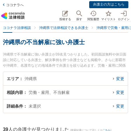
弁護士の方はこちら
ココナラへ
投稿する
探す
閲覧履歴
マイリスト
ログイン
ココナラ法律相談
沖縄県で法律相談できる弁護士
沖縄県で労働・雇用
沖縄県の不当解雇に強い弁護士
沖縄県で不当解雇に強い弁護士が39名見つかりました。初回面談無料や休日面
談に対応している弁護士、解決事例を持つ弁護士なども掲載中。さらに那覇市
や沖縄市、名護市などの地域条件で弁護士を絞り込めます。労働・雇用に関係
する不当解雇や退職勧奨、内定取消等の細かな分野での絞り込み検索もでき便
利です。特にベリーベスト法律事務所 那覇オフィスの島田 雅也弁護士やベリー
エリア
沖縄県
変更
ベスト法律事務所 那覇オフィスの下地 寛隆弁護士、弁護士法人ACLOGOSの桜
井 愛弁護士のプロフィール情報や弁護士費用、強みなどが注目されています。
相談内容
労働・雇用、不当解雇
変更
『沖縄県で土日や夜間に発生した不当解雇のトラブルを今すぐに弁護士に相談
したい』『不当解雇のトラブル解決の実績豊富な近くの弁護士を検索したい』
『初回相談無料で不当解雇を法律相談できる沖縄県内の弁護士に相談予約した
詳細条件
未選択
変更
い』などでお困りの相談者さんにおすすめです。
39
人の弁護士が見つかりました
(検索結果について詳しくは
こちら
)