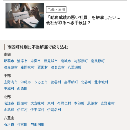
労働・雇用
「勤務成績の悪い社員」を解雇したい…
会社が取るべき手段は？
市区町村別に不当解雇で絞り込む
南部
那覇市
浦添市
糸満市
豊見城市
南城市
与那原町
南風原町
渡嘉敷村
座間味村
粟国村
渡名喜村
八重瀬町
中部
宜野湾市
沖縄市
うるま市
読谷村
嘉手納町
北谷町
北中城村
中城村
西原町
北部
名護市
国頭村
大宜味村
東村
今帰仁村
本部町
恩納村
宜野座村
金武町
伊江村
伊平屋村
伊是名村
八重山
石垣市
竹富町
与那国町