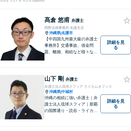
所あり】離婚問題、相続問
題、労働雇用、刑事事件、企
業法務・企業側労働「沖縄な
髙倉 悠甫
らではの習慣」を熟知した弁
弁護士
護士が多数在籍。
岡野法律事務所 名護支店
沖縄県
名護市
|
【中四国九州最大級の弁護士
詳細を見
事務所】交通事故、借金問
る
題、離婚、相続など様々な問
題について、「何度でも無
料」の相談を行っています！
まずはお気軽にご相談くださ
い！
山下 剛
弁護士
弁護士法人琉球スフィア ライカムオフィス
沖縄県
中城村
|
沖縄の相続に強い弁護士｜弁
詳細を見
護士法人琉球スフィア｜那覇
る
の国際通り・読谷・ライカム
の3店舗ある沖縄最大級の法律
事務所｜法律家として、法的
知識の習得を心がけるだけで