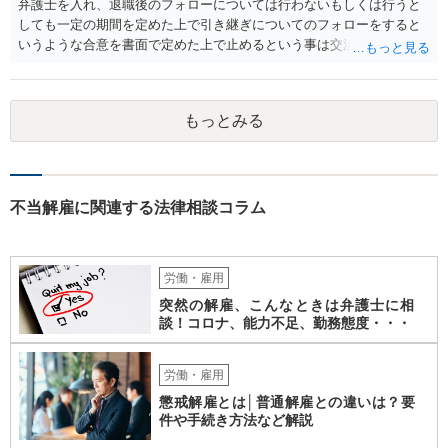
弁護士を入れ、退職後のフォローについては行わないもしくは行うと
ですので、一般論的な私見としてお答えします。 ご参考になさって下
しても一定の期間を定めた上で引き継ぎについてのフォローをすると
さい。
いうような合意を書面で定めた上で止めるという事は交渉次第で可能
でしょう。 また、弁護士を立てた場合は相手からの連絡の窓口を全て
弁護士とすることができるため、会社からの連絡を止めることもでき
るかと思われます。 精神的に会社側と対応するのが苦痛であるという
もっとみる
場合には、弁護士を立てた上で退職についての条件面の交渉を行われ
ても良いでしょう。
不当解雇に関連する法律相談コラム
労働・雇用
突然の解雇、こんなときは弁護士に相
談！コロナ、能力不足、勤務態度・・・
労働・雇用
懲戒解雇とは│普通解雇との違いは？要
件や手続き方法など解説