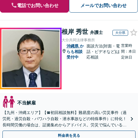
電話でお問い合わせ
メールでお問い合わせ
根岸 秀世
弁護士
大分県
大分共同法律事務所
営業時
沖縄県
か
面談方法(対面・電
らも相談
話・ビデオなど)は
間：本日
受付中
応相談
定休日
不当解雇
【九州・沖縄エリア】【☎︎初回相談無料】難易度の高い労災事件（過
労死・過労自殺・パワハラ自殺・潜水事故などの特殊事件）に特化！
長時間労働の場合は、証拠集めからアドバイス。労災で悩んでいる方
は早めにご相談を！【電話相談可能】
料金表を見る