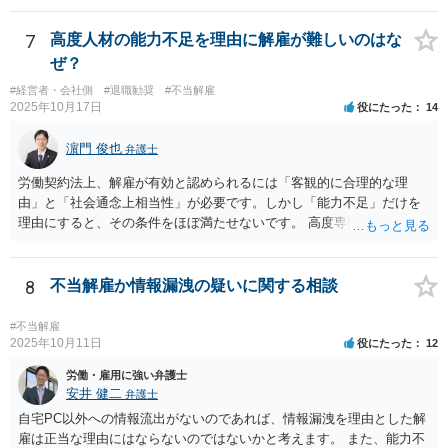
件を受任して遂行します。 そしてあなたの言う「早めに、決着をつけ
なさいな！」が意味するところは、「敗訴的和解」ということです
7
高度人材の能力不足を理由に解雇が難しいのはな
が、それには弁護士報酬はつきませんので、弁護士は確かに儲かりま
ぜ？
せん。 しかし、逆に負け筋の事件をズルズルすることは、着手金を増
#経営者・会社側
#退職勧奨
#不当解雇
額してもらえるわけでもない他方で、弁護士報酬も期待できないた
2025年10月17日
役にたった
14
め、むしろ他の事件処理ができないという意味で弁護士にも損害が増
すことはあっても、基本的に儲かることにはなりません。 控訴審で着
濵門 俊也
弁護士
手金をもらうということはありますが、1回限りの関係ではなく顧問の
関係なので、あまり好ましい処理ではありません。 事件終了後、顧問
労働契約法上、解雇が有効と認められるには「客観的に合理的な理
が切れる可能性があるからです。 つまり、弁護士は、儲かるためでは
由」と「社会通念上相当性」が必要です。しかし「能力不足」だけを
なく、顧問会社のためにその意思（それこそ会社の現在及び今後の戦
理由にすると、その条件をほぼ満たせないです。 高度専門職であって
略）を踏まえたうえで事件を遂行していると推測されます。 ＞②原告
も、 ・具体的な業績評価や数値目標との乖離を示す証拠 ・教育・指導
は年俸が1200万円と高かったこともあり、復職を希望しております。
や配置転換などの改善措置を尽くした記録 を揃えないと、裁判所は
復職の気持ちを萎えさす意味で、ずるずると、裁判を引き延ばしてい
「合理的な解雇理由」とは認めないためです。 そのため、「能力不
8
不当解雇か情報漏洩の疑いに関する相談
る作戦もあるのでしょうか？ 原告は、その年俸に執着があるというこ
足」で解雇を争われると、会社側が立証責任を果たせず、まず裁判に
とで復職の意思があるということであればなおさら、時間がかかった
勝てない（＝解雇無効と判断されやすい）のです。 ご質問者様のイメ
#不当解雇
からと言って復職の気持ちが萎えるということはあまりありません。
ージとは逆で、「高年俸・高度専門職だからこそ」、客観性・合理性
2025年10月11日
役にたった
12
現在、原告的に勝ち筋の見通しが十分あるということであれば、バッ
をより厳しく求められ、能力不足理由で解雇が認められるハードルは
労働・雇用に強い弁護士
クペイに対する期待から、萎える理由はまず見当たりません。 つまり
むしろ高くなります。 中途の高度人材を能力不足で解雇するときは、
安井 健二
弁護士
会社も原告の取下を狙っているという作戦の問題ではなく、上記、顧
① 導入期の評価基準と実績の比較 ② 複数回にわたる注意・指導・教
問会社の意思の問題だと思われます。 ＞反論の書面も、矛盾だらけの
自宅PC以外への情報流出がないのであれば、情報漏洩を理由とした解
育の実施 ③ 配置転換などほかの改善策の検討 などをしっかり記録し
反論となっており、論理破綻もしており、もうダメです。担当役員の
雇は正当な理由にはならないのではないかと考えます。 また、能力不
ておかないと、解雇は無効とされる可能性が極めて高いです。