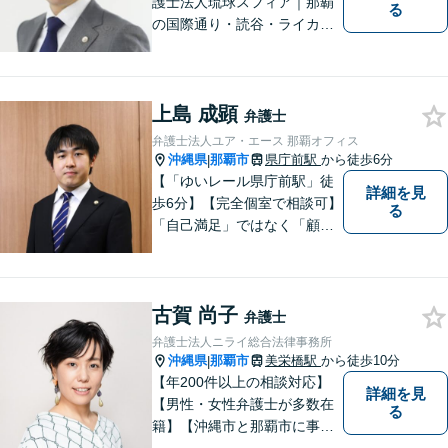
護士法人琉球スフィア｜那覇
る
の国際通り・読谷・ライカム
の3店舗ある沖縄最大級の法律
事務所｜国際相続案件の実績
多数｜国内外問わず相続案件
上島 成顕
を手掛けていきたいと思って
弁護士
おります。どうぞよろしくお
弁護士法人ユア・エース 那覇オフィス
願いします。
沖縄県
那覇市
県庁前駅
から徒歩6分
|
【「ゆいレール県庁前駅」徒
詳細を見
歩6分】【完全個室で相談可】
る
「自己満足」ではなく「顧客
満足」が得られたかどうかを
大切にしています。一人一人
の依頼者に寄り添い、依頼者
古賀 尚子
が本当に求める最高の結果に
弁護士
こだわり続けたいと考えてお
弁護士法人ニライ総合法律事務所
ります。 お気軽にご相談くだ
沖縄県
那覇市
美栄橋駅
から徒歩10分
|
さい。
【年200件以上の相談対応】
詳細を見
【男性・女性弁護士が多数在
る
籍】【沖縄市と那覇市に事務