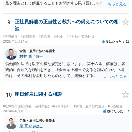
言葉をそのまま、文章にしたのか、一貫したストーリー性もありませ
足を理由として解雇することもお聞きする限り難しいのではないかと
ん。 とありますが、代理人弁護士としては、事実経験者が述べたこと
考えます。 解雇無効の確認訴訟を提起することをご検討することをお
をそのまま事実主張するしかありません。事実として矛盾がないよう
勧めします。
にストーリー性を与えるとそれは事実の捏造を伴うからです。
9
正社員解雇の正当性と裁判への備えについての相
談
#不当解雇
#退職勧奨
#経営者・会社側
#正社員・契約社員
2025年1月14日
役にたった
11
労働・雇用に強い弁護士
村井 潤
弁護士
労働契約法では以下の様な規定がございます。 第十六条 解雇は、客
観的に合理的な理由を欠き、社会通念上相当であると認められない場
合は、その権利を濫用したものとして、無効とする。 【ご質問１に対
して】 「役員に逆らった」ということの内容次第ですが、 役員がどの
ような命令を下し、それにどの様な逆らい方をしたのかによっては、
権利の濫用として解雇が無効とされる恐れはあると思います。 【ご質
10
即日解雇に関する相談
問２に対して】 得ている給与が高かったかどうかは、普通解雇の上で
は判断が難しいと思います。 経営上整理解雇の必要がある際の場合と
#退職理由(自己都合・会社都合)
#給与未払い
#労働・雇用契約違反
#不当解雇
は事案が異なると思われます。 【ご質問３に対して】 「協調性のな
2024年4月10日
役にたった
7
さ」＝能力不足ということにもならない様に思います。 指導や面談も
労働・雇用に強い弁護士
なく解雇ちうことをされたのでしたら、反省するチャンスも与えなか
泉 亮介
弁護士
ったと評価されることになろうかと思われます。 以上、ご質問が簡略