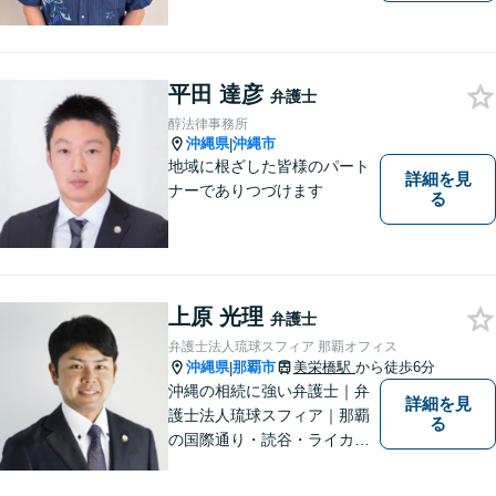
ッフ弁護士の経験を活かし、
地域に密着した法的サービス
をご提供します！どんなご相
談にも親身に寄り添い、あな
平田 達彦
弁護士
たの未来を全力でサポートい
醇法律事務所
たします【沖縄北部エリア・
沖縄県
沖縄市
|
名護市】
地域に根ざした皆様のパート
詳細を見
ナーでありつづけます
る
上原 光理
弁護士
弁護士法人琉球スフィア 那覇オフィス
沖縄県
那覇市
美栄橋駅
から徒歩6分
|
沖縄の相続に強い弁護士｜弁
詳細を見
護士法人琉球スフィア｜那覇
る
の国際通り・読谷・ライカム
の3店舗ある沖縄最大級の法律
事務所｜私自身、月に10件程