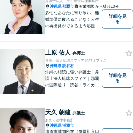
弁護士法人ニライ総合法律事務所
ださい。
沖縄県
那覇市
美栄橋駅
から徒歩10分
|
多忙なあなたに寄り添い、離
詳細を見
婚準備に疲れることなく人生
る
の再出発ができるよう応援し
ます。
上原 佑人
弁護士
弁護士法人琉球スフィア 読谷オフィス
沖縄県
読谷村
|
沖縄の相続に強い弁護士｜弁
詳細を見
護士法人琉球スフィア｜那覇
る
の国際通り・読谷・ライカム
の3店舗ある沖縄最大級の法律
事務所｜『毎月60件以上』の
相続無料相談を実施｜お気軽
にご連絡ください！
天久 朝建
弁護士
あめく法律事務所
沖縄県
浦添市
|
浦添市城間所在（屋冨祖入口