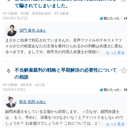
の方が多く、嫌がらせのようなことをしてさらに紛争化することは避
て騙されてしまいました。
けると思います。正攻法で解雇が認められないことに業をにやして、
#不当解雇
#労働・雇用契約違反
#不当解雇
心理的な追い込みにより精神疾患による失職を狙うような会社もなき
2022年7月27日
役にたった
14
にしもあらずですが、そのような会社であれば、いたずらに在籍して
こころをすり減らすより、経歴として有利に使って転職することも選
濵門 俊也
弁護士
択肢に入れる方が建設的だと考えます。
まさかご自身で対応されていませんか。音声ファイルやテキストファ
イルがどの程度あなたの主張を裏付けられるかの判断は弁護士に委ね
るべきです。ましてや、相手方の代理人弁護士が実績のある方たちな
どと評価されているのであれば、悠長なことを言っていてはいけませ
ん。一刻も早く弁護士にご相談ください。
6
不当解雇裁判の戦略と早期解決の必要性について
の相談
#不当解雇
#経営者・会社側
2026年1月8日
役にたった
18
梶谷 拓郎
弁護士
顧問弁護士をしている立場から回答します。 ＞①なぜ、顧問弁護士
は、 もう、早めに、決着をつけなさいな！とアドバイスをしないので
しょうか？ お金儲けでしょうか？ これについては、まず基本的に顧問
弁護士は、依頼者（顧問会社）の意思（経営陣の意思）に従って、事