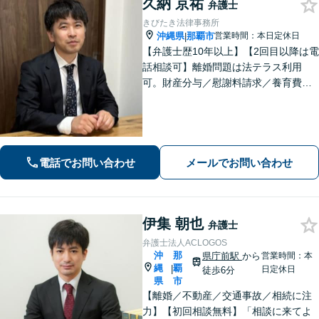
久納 京祐
弁護士
きびたき法律事務所
沖縄県
那覇市
営業時間：本日定休日
|
【弁護士歴10年以上】【2回目以降は電
話相談可】離婚問題は法テラス利用
可。財産分与／慰謝料請求／養育費な
どを中心に対応。相続トラブルは、遺
産分割協議／遺留分、トートーメーの
問題などもご相談可能！交通事故対応
多数【バス停「天久」2分】
電話でお問い合わせ
メールでお問い合わせ
伊集 朝也
弁護士
弁護士法人ACLOGOS
沖
那
県庁前駅
から
営業時間：本
縄
覇
|
日定休日
徒歩6分
県
市
【離婚／不動産／交通事故／相続に注
力】【初回相談無料】「相談に来てよ