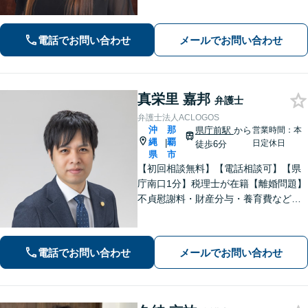
す。不安やご希望を丁寧にお伺いしま
す。まずはお気軽にご相談ください。
【FP1級・宅地建物取引士・銀行業務
電話でお問い合わせ
メールでお問い合わせ
検定の資格あり】【WEB面談可】
真栄里 嘉邦
弁護士
弁護士法人ACLOGOS
沖
那
県庁前駅
から
営業時間：本
縄
覇
|
日定休日
徒歩6分
県
市
【初回相談無料】【電話相談可】【県
庁南口1分】税理士が在籍【離婚問題】
不貞慰謝料・財産分与・養育費など。
協議・調停・別居中、どの段階でもご
相談ください【不動産】賃料増額（減
額）・明け渡し請求・立退料増額など
電話でお問い合わせ
メールでお問い合わせ
に対応。交渉から訴訟までお任せくだ
さい。