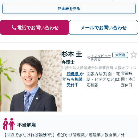
目指します。セカンドオピニオン可【休日・夜間相談可】
料金表を見る
電話でお問い合わせ
メールでお問い合わせ
杉本 圭
大阪府
インタビュー
を見る
弁護士
弁護士法人勝浦総合法律事務所 大阪オフィス
営業時
沖縄県
か
面談方法(対面・電
らも相談
話・ビデオなど)は
間：本日
受付中
応相談
定休日
不当解雇
【回収できなければ報酬0円】名ばかり管理職／運送業／飲食業／外