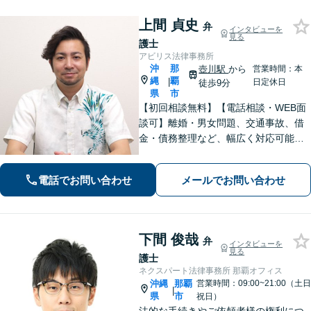
上間 貞史
弁
インタビューを
見る
護士
アビリス法律事務所
沖
那
壺川駅
から
営業時間：本
縄
覇
|
日定休日
徒歩9分
県
市
【初回相談無料】【電話相談・WEB面
談可】離婚・男女問題、交通事故、借
金・債務整理など、幅広く対応可能で
す。地域密着型の法律事務所で、ご相
談しやすい対応体制を整備していま
電話でお問い合わせ
メールでお問い合わせ
す。抱えているお悩みを解決いたしま
すので、お気軽にお問い合わせくださ
い。
下間 俊哉
弁
インタビューを
見る
護士
ネクスパート法律事務所 那覇オフィス
沖縄
那覇
営業時間：09:00~21:00（土日
|
県
市
祝日）