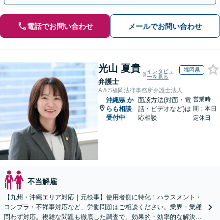
電話でお問い合わせ
メールでお問い合わせ
光山 夏貴
福岡県
インタビュ
ーを見る
弁護士
A＆S福岡法律事務所弁護士法人
営業時
沖縄県
か
面談方法(対面・電
らも相談
話・ビデオなど)は
間：本日
受付中
応相談
定休日
不当解雇
【九州・沖縄エリア対応｜元検事】使用者側に特化！ハラスメント・
コンプラ・不祥事対応など、労働問題はご相談ください。業界・業種
問わず対応。複雑な問題も徹底した調査で、効果的・効率的な解決を