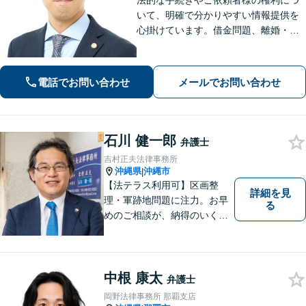
法的な手続きやご依頼者様の権利につ
いて、明確で分かりやすい情報提供を
心掛けています。借金問題、離婚・男
女トラブル、相続、交通事故、刑事事
件など、様々な問題を共に解決し、未
来を明るいものにするお手伝いをさせ
電話でお問い合わせ
メールでお問い合わせ
ていただきます。【分割払い可】
石川 健一郎
弁護士
吉村正夫法律事務所
沖縄県
沖縄市
|
【法テラス利用可】区画整
詳細を見
理・軍跡地問題に注力。お早
る
めのご相談が、納得のいく解
決への第一歩です！離婚／相
続問題など、話がこじれてし
まう前にご連絡を。あなたの
代理人として全力でサポート
中根 康太
弁護士
します【分割払い可】【休日
岡野法律事務所 那覇支店
夜間対応】【駐車場あり】