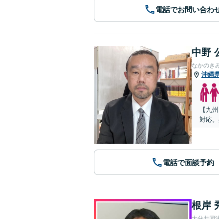
電話でお問い合わ
中野 
なかのき
沖縄
【九州
対応。
電話で面談予約
根岸 
大分共同