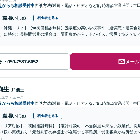
県
からも相談受付中
面談方法(対面・電話・ビデオなど)は応相談
営業時間：本
職場いじめ
料金表を見る
・沖縄エリア】【☎︎初回相談無料】難易度の高い労災事件（過労死・過労自
）に特化！長時間労働の場合は、証拠集めからアドバイス。労災で悩んでい
せ
メール
絢生
弁護士
人ユア・エース
県
からも相談受付中
面談方法(対面・電話・ビデオなど)は応相談
営業時間：本
職場いじめ
料金表を見る
エリア対応】【初回相談無料】【電話相談可】不当解雇や未払い残業代、職
り扱い実績あり「元裁判官の弁護士が在籍する事務所／労働審判から訴訟ま
」