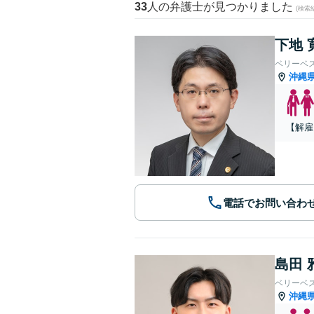
33
人の弁護士が見つかりました
(検索
下地 
ベリーベ
沖縄
【解雇
電話でお問い合わ
島田 
ベリーベ
沖縄