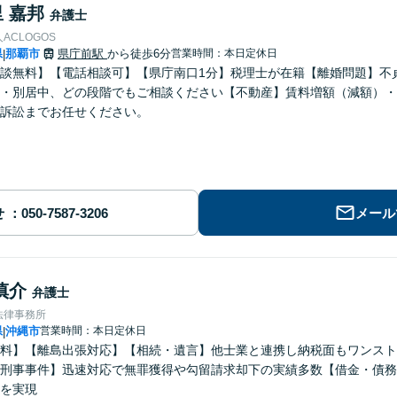
 嘉邦
弁護士
ACLOGOS
県
那覇市
県庁前駅
から徒歩6分
営業時間：本日定休日
|
談無料】【電話相談可】【県庁南口1分】税理士が在籍【離婚問題】不
・別居中、どの段階でもご相談ください【不動産】賃料増額（減額）・
訴訟までお任せください。
せ
メール
慎介
弁護士
法律事務所
県
沖縄市
営業時間：本日定休日
|
料】【離島出張対応】【相続・遺言】他士業と連携し納税面もワンスト
刑事事件】迅速対応で無罪獲得や勾留請求却下の実績多数【借金・債務
を実現