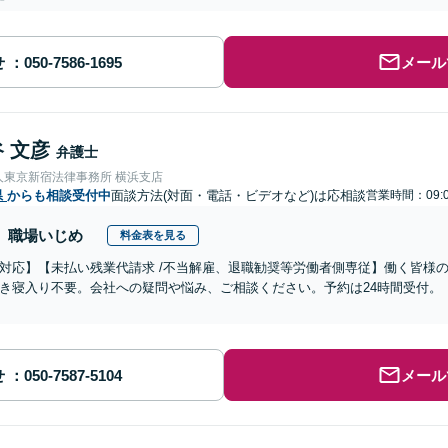
せ
メール
 文彦
弁護士
人東京新宿法律事務所 横浜支店
県
からも相談受付中
面談方法(対面・電話・ビデオなど)は応相談
営業時間：09:0
職場いじめ
料金表を見る
対応】【未払い残業代請求 /不当解雇、退職勧奨等労働者側専従】働く皆様
き寝入り不要。会社への疑問や悩み、ご相談ください。予約は24時間受付。
せ
メール