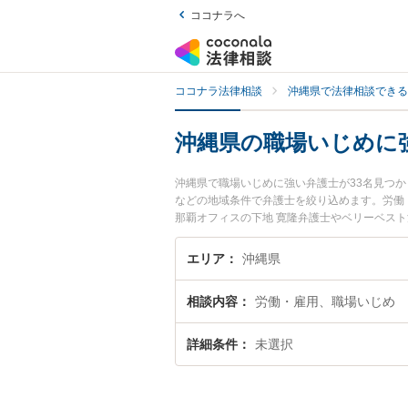
ココナラへ
ココナラ法律相談
沖縄県で法律相談できる
沖縄県の職場いじめに
沖縄県で職場いじめに強い弁護士が33名見つ
などの地域条件で弁護士を絞り込めます。労働
那覇オフィスの下地 寛隆弁護士やベリーベスト
どが注目されています。『沖縄県で土日や夜間
たい』『初回相談無料で職場いじめを法律相談
エリア
沖縄県
相談内容
労働・雇用、職場いじめ
詳細条件
未選択