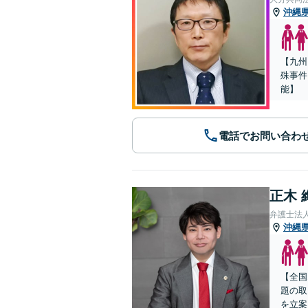
沖縄
【九州
殊事件
能】
電話でお問い合わ
正木 
弁護士法
沖縄
【全国
題の取
を立案