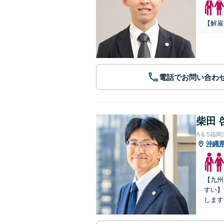
【解雇
電話でお問い合わ
柴田 
A＆S福
沖縄
【九州
すい】
します