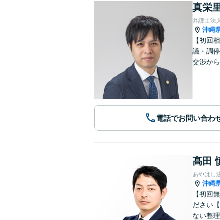
真栄里
弁護士法人
沖縄
【初回相
議・調停
交渉から
電話でお問い合わ
髙田 
あやはし
沖縄
【初回無
ださい【
ない整理