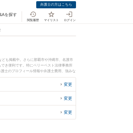
弁護士の方はこちら
&Aを探す
閲覧履歴
マイリスト
ログイン
士
なども掲載中。さらに那覇市や沖縄市、名護市
もでき便利です。特にベリーベスト法律事務所
邦弁護士のプロフィール情報や弁護士費用、強みな
トラブル解決の実績豊富な近くの弁護士を検索し
です。
変更
変更
変更