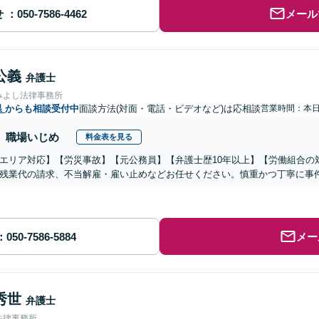
せ
メール
公義
弁護士
みよし法律事務所
県
からも相談受付中
面談方法(対面・電話・ビデオなど)は応相談
営業時間：本
職場いじめ
料金表を見る
エリア対応】【労災事故】【元公務員】【弁護士歴10年以上】【労働組合の
残業代の請求、不当解雇・雇い止めなどお任せください。慎重かつ丁寧に事
メー
秀世
弁護士
法律事務所