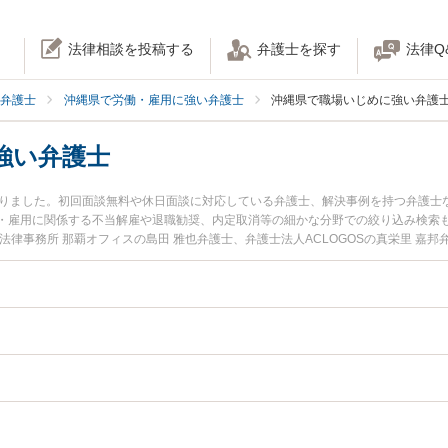
法律相談を投稿する
弁護士を探す
法律Q
弁護士
沖縄県で労働・雇用に強い弁護士
沖縄県で職場いじめに強い弁護
強い弁護士
かりました。初回面談無料や休日面談に対応している弁護士、解決事例を持つ弁護士
・雇用に関係する不当解雇や退職勧奨、内定取消等の細かな分野での絞り込み検索
法律事務所 那覇オフィスの島田 雅也弁護士、弁護士法人ACLOGOSの真栄里 嘉
に発生した職場いじめのトラブルを今すぐに弁護士に相談したい』『職場いじめの
できる沖縄県内の弁護士に相談予約したい』などでお困りの相談者さんにおすすめ