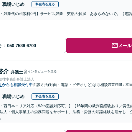
職場いじめ
料金表を見る
・残業代の相談料0円】サービス残業、突然の解雇、あきらめないで。【電
せ
メール
啓介
弁護士
インタビューを見る
岡法律事務所弁護士法人
県
からも相談受付中
面談方法(対面・電話・ビデオなど)は応相談
営業時間：本
職場いじめ
料金表を見る
・西日本エリア対応（Web面談対応可）】【16年間の裁判官経験あり／労
法人・個人事業主の労務問題をサポート、法務・労務の知識経験を活かし、
。