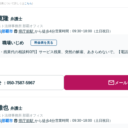
結果について詳しくは
こちら
)
寛隆
弁護士
スト法律事務所 那覇オフィス
県
那覇市
県庁前駅
から徒歩4分
営業時間：09:30~18:00（土日祝日）
|
職場いじめ
料金表を見る
・残業代の相談料0円】サービス残業、突然の解雇、あきらめないで。【電
せ
メール
雅也
弁護士
スト法律事務所 那覇オフィス
県
那覇市
県庁前駅
から徒歩4分
営業時間：09:30~18:00（土日祝日）
|