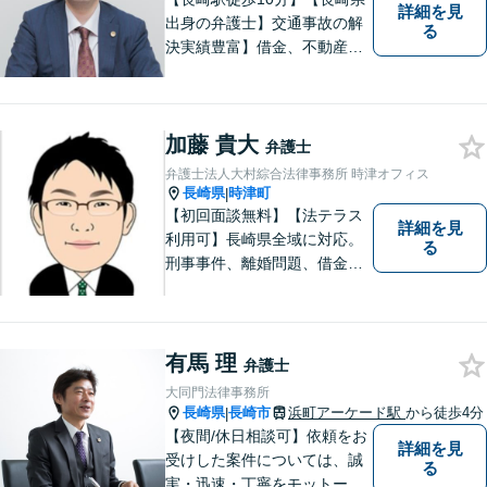
詳細を見
出身の弁護士】交通事故の解
る
決実績豊富】借金、不動産、
相続、企業法務など幅広く対
応可能。【地域密着型】地域
のみなさまのお悩みに寄り添
加藤 貴大
い、解決まで二人三脚でサポ
弁護士
ートします。◆近隣駐車場あ
弁護士法人大村綜合法律事務所 時津オフィス
り
長崎県
時津町
|
【初回面談無料】【法テラス
詳細を見
利用可】長崎県全域に対応。
る
刑事事件、離婚問題、借金・
債務整理など。ご依頼者さま
のお悩み、そして心に寄り添
い丁寧にサポートいたしま
す。どんな些細なことでも構
有馬 理
弁護士
いません。お気軽にご相談く
大同門法律事務所
ださい【完全個室】
長崎県
長崎市
浜町アーケード駅
から徒歩4分
|
【夜間/休日相談可】依頼をお
詳細を見
受けした案件については、誠
る
実・迅速・丁寧をモットーに