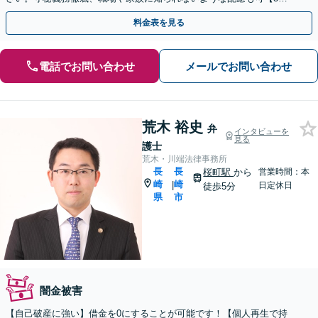
点に計6人弁護士在籍】
料金表を見る
電話でお問い合わせ
メールでお問い合わせ
荒木 裕史
弁
インタビューを
見る
護士
荒木・川端法律事務所
長
長
桜町駅
から
営業時間：本
崎
崎
|
日定休日
徒歩5分
県
市
闇金被害
【自己破産に強い】借金を0にすることが可能です！【個人再生で持