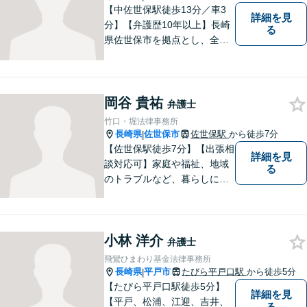
【中佐世保駅徒歩13分／車3
詳細を見
分】【弁護歴10年以上】長崎
る
県佐世保市を拠点とし、全国
各地の法律問題に取り組んで
おります。解決方法のメリッ
トやリスクをご説明し、納得
の解決へと導きます。時間外
岡谷 貴祐
弁護士
のご相談にも対応可能ですの
竹口・堀法律事務所
で、お気軽にご連絡くださ
長崎県
佐世保市
佐世保駅
から徒歩7分
|
い。
【佐世保駅徒歩7分】【出張相
詳細を見
談対応可】家庭や福祉、地域
る
のトラブルなど、暮らしに根
ざしたご相談を中心に取り組
んでいます。 安心してご相談
いただける存在を目指し、丁
小林 洋介
寧にお話を伺うことを大切に
弁護士
しています。
飛鸞ひまわり基金法律事務所
長崎県
平戸市
たびら平戸口駅
から徒歩5分
|
【たびら平戸口駅徒歩5分】
詳細を見
【平戸、松浦、江迎、吉井、
る