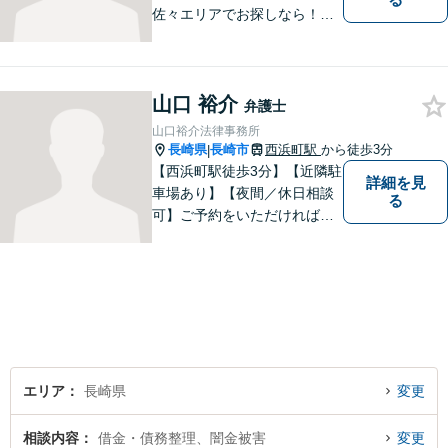
佐々エリアでお探しなら！】
少人数体制で、皆様に手厚い
対応を心掛けています。リモ
ート相談／休日・夜間対応な
山口 裕介
ど、相談しやすい環境完備◎
弁護士
地域の皆様のために活動する
山口裕介法律事務所
弁護士。【駐車場あり】
長崎県
長崎市
西浜町駅
から徒歩3分
|
【西浜町駅徒歩3分】【近隣駐
詳細を見
車場あり】【夜間／休日相談
る
可】ご予約をいただければ、
土日祝日・夜間でも対応いた
します。個人・法人問わず、
お困りの方はお気軽に弁護士
にご相談ください。
エリア
長崎県
変更
相談内容
借金・債務整理、闇金被害
変更