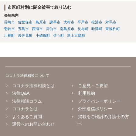
市区町村別に闇金被害で絞り込む
長崎県内
長崎市
佐世保市
島原市
諫早市
大村市
平戸市
松浦市
対馬市
壱岐市
五島市
西海市
雲仙市
南島原市
長与町
時津町
東彼杵町
川棚町
波佐見町
小値賀町
佐々町
新上五島町
ココナラ法律相談について
ココナラ法律相談とは
ご意見・ご要望
法律Q&A
利用規約
法律相談コラム
プライバシーポリシー
ココナラとは
外部送信ポリシー
よくあるご質問
掲載をご検討の弁護士の方
へ
運営へのお問い合わせ