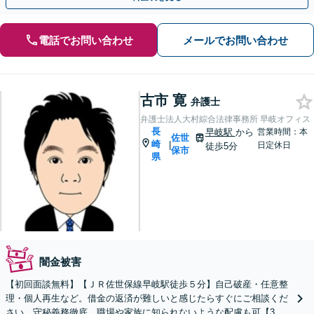
電話でお問い合わせ
メールでお問い合わせ
古市 寛
弁護士
弁護士法人大村綜合法律事務所 早岐オフィス
長
早岐駅
から
営業時間：本
佐世
崎
|
日定休日
徒歩5分
保市
県
闇金被害
【初回面談無料】【ＪＲ佐世保線早岐駅徒歩５分】自己破産・任意整
理・個人再生など。借金の返済が難しいと感じたらすぐにご相談くだ
さい。守秘義務徹底、職場や家族に知られないような配慮も可【3拠