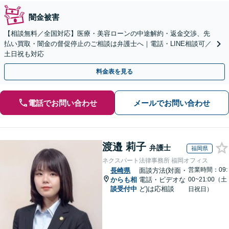
闇金被害
【相談無料／全国対応】医療・美容ローンの中途解約・返金交渉、先
払い買取・闇金の督促停止のご相談は弁護士へ｜電話・LINE相談可／
土日祝も対応
料金表を見る
電話でお問い合わせ
メールでお問い合わせ
渡邉 莉子
弁護士
福岡県
ネクスパート法律事務所 福岡オフィス
営業時間：09:
長崎県
面談方法(対面・
からも相
電話・ビデオな
00~21:00（土
談受付中
ど)は応相談
日祝日）