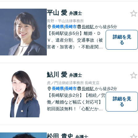
す。 ひとりで抱えこまずに相
平山 愛
談してみませんか。
弁護士
青野・平山法律事務所
長崎県
長崎市
長崎駅
から徒歩5分
|
【長崎駅徒歩5分】離婚・Ｄ
詳細を見
Ｖ、遺産分割、交通事故（被
る
害者・加害者）・不動産関連
の問題ならお一人で悩まずお
気軽にご相談ください。依頼
者様と共に全力で戦います。
鮎川 愛
弁護士
虎ノ門法律経済事務所 長崎支店
長崎県
長崎市
長崎駅
から徒歩2分
|
【長崎駅徒歩2分】【相続／労
詳細を見
働／離婚など幅広く対応可】
る
初回面談無料！「心配だから
念の為聞いておきたい」大歓
迎です！少しでも不安なこと
があればすぐにご相談くださ
松田 貴史
い。各種専門家と連携し、ス
弁護士