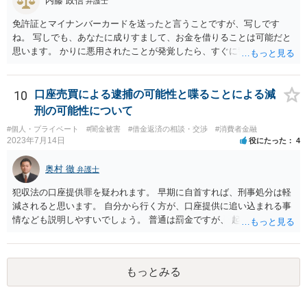
内藤 政信
弁護士
免許証とマイナンバーカードを送ったと言うことですが、写しです
ね。 写しでも、あなたに成りすまして、お金を借りることは可能だと
思います。 かりに悪用されたことが発覚したら、すぐに警察に相談し
て下さい。
10
口座売買による逮捕の可能性と喋ることによる減
刑の可能性について
#個人・プライベート
#闇金被害
#借金返済の相談・交渉
#消費者金融
2023年7月14日
役にたった
4
奥村 徹
弁護士
犯収法の口座提供罪を疑われます。 早期に自首すれば、刑事処分は軽
減されると思います。 自分から行く方が、口座提供に追い込まれる事
情なども説明しやすいでしょう。 普通は罰金ですが、 起訴猶予も多い
ので有効だと思います。
もっとみる