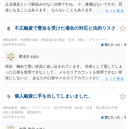
止法違反という馴染みのない法律ですね。 ３，逮捕はないですが、罰
金になることはあります。 ならないこともあります。 ４，警察に自主
申告が最善です。
8
不正融資で脅迫を受けた場合の対応と法的リスク
#闇金被害
#消費者金融
#借金返済の相談・交渉
#個人・プライベート
2024年9月9日
役にたった
6
匿名B
弁護士
現在、極めて悪い状況に追い込まれています。 担保として渡してしま
った口座を使用できなくして、 メルカリアカウントも使用できない状
況にしないと、 あなたの口座やメルカリアカウントが詐欺や闇金の取
引に利用される可能性があります。 そうなると、あなたは口座提供の
容疑で警察の調べを受けたり、第三者から損害賠償請求をされるなど
の過酷な状況へと追い込まれていきます。 警察や、金融機関、メルカ
9
個人融資に手を出してしまいました、
リと至急相談して対応されてください。
#闇金被害
#個人・プライベート
#10万円未満
#本名・住所・電話番号が不明
#個人情報削除
#悪徳商法
2024年3月3日
役にたった
5