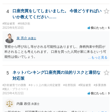
ょう。 その場合、他の会社の携帯ならば、大丈夫と思います。
4
口座売買をしてしまいました。 今後どうすればい
いか教えてください……
#闇金被害
#特殊詐欺
2023年9月10日
役にたった
5
泉 亮介
弁護士
警察から呼び出し等がされる可能性はありますし、身柄拘束や刑罰が
科されることも考えられます。 口座を買った人間が家に来るという可
能性は低いでしょう。
5
ネットバンキング口座売買の法的リスクと適切な
対応策
#詐欺被害での債務
#ネット上の個人特定被害
#名誉毀損
#闇金被害
#多重債務
#個人・プライベート
2023年4月22日
役にたった
3
内藤 政信
弁護士