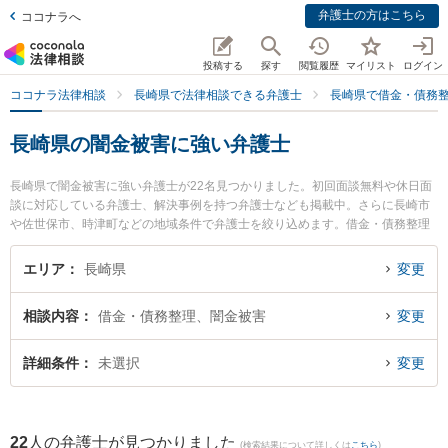
弁護士の方はこちら
ココナラへ
投稿する
探す
閲覧履歴
マイリスト
ログイン
ココナラ法律相談
長崎県で法律相談できる弁護士
長崎県で借金・債務
長崎県の闇金被害に強い弁護士
長崎県で闇金被害に強い弁護士が22名見つかりました。初回面談無料や休日面
談に対応している弁護士、解決事例を持つ弁護士なども掲載中。さらに長崎市
や佐世保市、時津町などの地域条件で弁護士を絞り込めます。借金・債務整理
に関係する消費者金融の債務整理やクレジット会社の債務整理、リボ払いの債
務整理等の細かな分野での絞り込み検索もでき便利です。特に弁護士法人大村
エリア
長崎県
変更
綜合法律事務所の渡邉 雅大弁護士や弁護士法人山本・坪井綜合法律事務所 長崎
オフィスの寺町 直人弁護士、弁護士法人大村綜合法律事務所 早岐オフィスの古
相談内容
借金・債務整理、闇金被害
変更
市 寛弁護士のプロフィール情報や弁護士費用、強みなどが注目されています。
『長崎県で土日や夜間に発生した闇金被害のトラブルを今すぐに弁護士に相談
したい』『闇金被害のトラブル解決の実績豊富な近くの弁護士を検索したい』
詳細条件
未選択
変更
『初回相談無料で闇金被害を法律相談できる長崎県内の弁護士に相談予約した
い』などでお困りの相談者さんにおすすめです。
22
人の弁護士が見つかりました
(検索結果について詳しくは
こちら
)