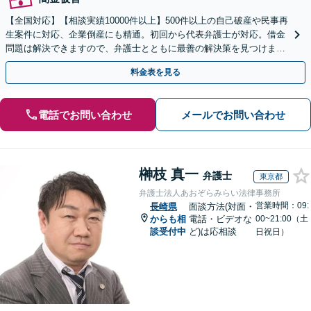
【全国対応】【相談実績10000件以上】500件以上の自己破産や民事再
生案件に対応、企業倒産にも精通。初回から代表弁護士が対応。借金
問題は解決できますので、弁護士とともに最善の解決策を見つけまし
ょう【初回相談無料】【法テラス利用可】
料金表を見る
電話でお問い合わせ
メールでお問い合わせ
榊枝 真一
弁護士
東京都
弁護士法人あおぞらみらい法律事務所
営業時間：09:
長崎県
面談方法(対面・
からも相
電話・ビデオな
00~21:00（土
談受付中
ど)は応相談
日祝日）