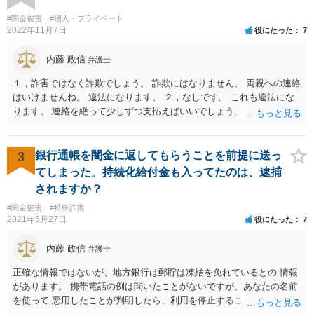
#闇金被害
#個人・プライベート
2022年11月7日
役にたった
7
内藤 政信
弁護士
１，詐害ではなく詐欺でしょう。 詐欺にはなりません。 両親への連絡
はいけませんね。 違法になります。 ２，なしです。 これも違法にな
ります。 連絡を絶って少しずつ支払えばいいでしょう。
3
銀行通帳を闇金に返してもらうことを前提に送っ
てしまった。持続化給付金も入ってたのは、逮捕
されますか？
#闇金被害
#特殊詐欺
2021年5月27日
役にたった
7
内藤 政信
弁護士
正確な情報ではないが、地方銀行は郵貯は凍結を免れているとの 情報
があります。 携帯電話の例は聞いたことがないですが、あなたの名前
を使って 悪用したことが判明したら、利用を停止することもあるでし