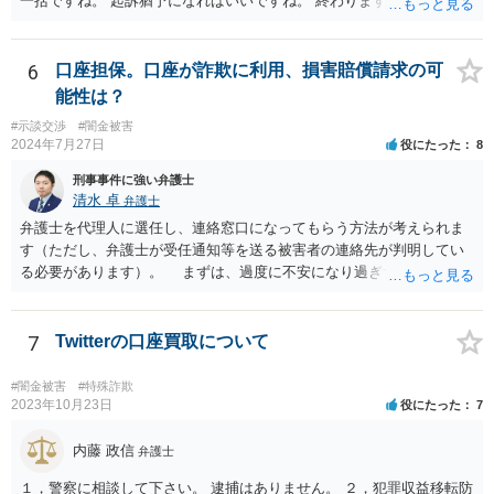
一括ですね。 起訴猶予になればいいですね。 終わります。
6
口座担保。口座が詐欺に利用、損害賠償請求の可
能性は？
#示談交渉
#闇金被害
2024年7月27日
役にたった
8
刑事事件に強い弁護士
清水 卓
弁護士
弁護士を代理人に選任し、連絡窓口になってもらう方法が考えられま
す（ただし、弁護士が受任通知等を送る被害者の連絡先が判明してい
る必要があります）。 まずは、過度に不安になり過ぎず、少し落ち
着つきましょう。解決の方法として、損害賠償責任の有無を争う、減
額を求めていく、分割等の支払方法を求めて行く等の方法もあります
し、時間的にも、今すぐではなく、時間•期間をかけて対応して行くこ
7
Twitterの口座買取について
とができます。あなたが心身に変調をきたしては、元も子もありませ
んので。 いずれにしても、何かあったら速やか相談可能なお住まい
#闇金被害
#特殊詐欺
の地域の弁護士に直接相談してみて下さい（弁護士会や法テラス等で
2023年10月23日
役にたった
7
も相談を実施しているかと思います）。
内藤 政信
弁護士
１，警察に相談して下さい。 逮捕はありません。 ２，犯罪収益移転防