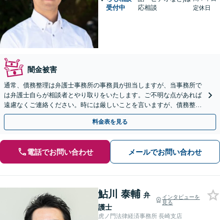
受付中
応相談
定休日
闇金被害
通常、債務整理は弁護士事務所の事務員が担当しますが、当事務所で
は弁護士自らが相談者とやり取りをいたします。ご不明な点があれば
遠慮なくご連絡ください。時には厳しいことを言いますが、債務整理
には相談者様のご協力が必要不可欠です。
料金表を見る
電話でお問い合わせ
メールでお問い合わせ
鮎川 泰輔
弁
インタビューを
見る
護士
虎ノ門法律経済事務所 長崎支店