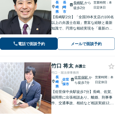
長
長
長崎駅
から
営業時間：本
崎
崎
|
日定休日
徒歩2分
県
市
【長崎駅2分】「全国39本支店の100名
以上の弁護士在籍」豊富な経験と最新
知識で、円滑な相続実現を「最新の法
改正にもキャッチアップ」保険会社と
交渉して賠償金アップに努めます。後
電話で面談予約
メールで面談予約
遺障害等級認定を一からサポート【夜
間・休日面談可】
竹口 将太
弁護士
竹口・堀法律事務所
長
佐世保駅
か
営業時間：本
佐世
崎
|
日定休日
ら徒歩7分
保市
県
【佐世保中央駅徒歩7分】長崎、佐賀、
福岡県に出張相談あり。離婚、刑事事
件、交通事故、相続など相談実績12,00
0件以上、メール問合せも可能です。
【まちの法律家】ぜひ、お気軽にご相