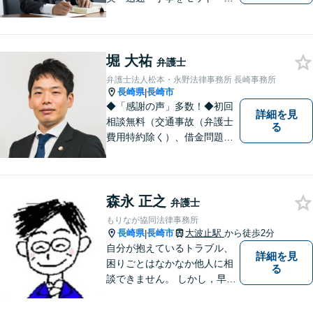
処理致します。早めのご相談
が早期解決につながりますの
でお困りの方は、お気軽に相
堀 大祐
談にお越しください。
弁護士
弁護士法人松本・永野法律事務所 長崎事務所
長崎県
長崎市
|
◆「感謝の声」多数！◆初回
詳細を見
相談無料（交通事故（弁護士
る
費用特約除く）、借金問題、
相続・遺言、離婚・男女問題
に限る）◆11260件の相談実
績（令和1～7年合計）
森永 正之
弁護士
もりなが協同法律事務所
長崎県
長崎市
大波止駅
から徒歩2分
|
自分が抱えているトラブル、
詳細を見
困りごとはなかなか他人に相
る
談できません。 しかし，早め
の相談によって、よりよい解
決につながることもありま