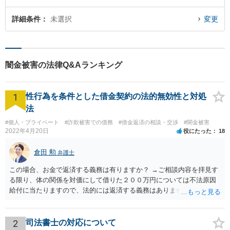
詳細条件
未選択
変更
闇金被害の法律Q&Aランキング
1
性行為を条件とした借金契約の法的無効性と対処
法
#個人・プライベート
#詐欺被害での債務
#借金返済の相談・交渉
#闇金被害
2022年4月20日
役にたった
18
倉田 勲
弁護士
この場合、お金で返済する義務は有りますか？ →ご相談内容を拝見す
る限り、体の関係を対価にして借りた２００万円については不法原因
給付に当たりますので、法的には返済する義務はありません。家族に
連絡するなど脅しをしてくるようでしたら、警察でご相談されること
をお勧めします。
2
司法書士の対応について