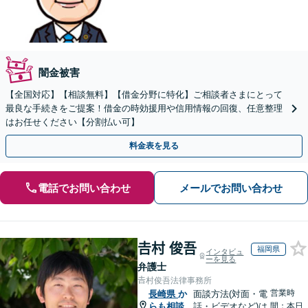
闇金被害
【全国対応】【相談無料】【借金分野に特化】ご相談者さまにとって
最良な手続きをご提案！借金の時効援用や信用情報の回復、任意整理
はお任せください【分割払い可】
料金表を見る
電話でお問い合わせ
メールでお問い合わせ
𠮷村 俊吾
福岡県
インタビュ
ーを見る
弁護士
𠮷村俊吾法律事務所
営業時
長崎県
か
面談方法(対面・電
らも相談
話・ビデオなど)は
間：本日