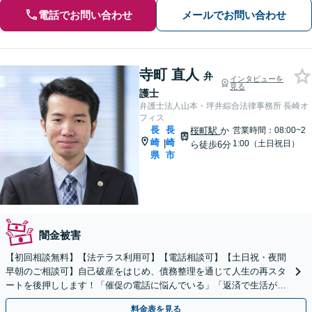
電話でお問い合わせ
メールでお問い合わせ
寺町 直人
弁
インタビューを
見る
護士
弁護士法人山本・坪井綜合法律事務所 長崎オ
フィス
長
長
桜町駅
か
営業時間：08:00~2
崎
崎
|
1:00（土日祝日）
ら徒歩6分
県
市
闇金被害
【初回相談無料】【法テラス利用可】【電話相談可】【土日祝・夜間
早朝のご相談可】自己破産をはじめ、債務整理を通じて人生の再スタ
ートを後押しします！「催促の電話に悩んでいる」「返済で生活が苦
しい」等、借金でお困りの方を全力でサポートします。
料金表を見る