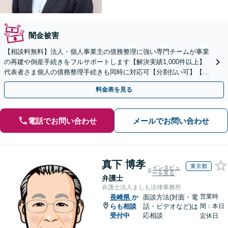
闇金被害
【相談料無料】法人・個人事業主の債務整理に強い専門チームが事業
の再建や倒産手続きをフルサポートします【解決実績1,000件以上】
代表者さま個人の債務整理手続きも同時に対応可【分割払い可】【後
払い応相談】【夜間・休日相談可】
料金表を見る
電話でお問い合わせ
メールでお問い合わせ
真下 博孝
東京都
インタビュ
ーを見る
弁護士
弁護士法人ましも法律事務所
営業時
長崎県
か
面談方法(対面・電
らも相談
話・ビデオなど)は
間：本日
受付中
応相談
定休日