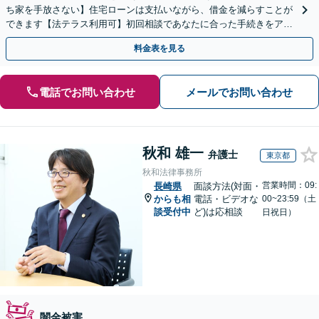
ち家を手放さない】住宅ローンは支払いながら、借金を減らすことが
できます【法テラス利用可】初回相談であなたに合った手続きをアド
バイスします。お気軽にご相談ください。
料金表を見る
電話でお問い合わせ
メールでお問い合わせ
秋和 雄一
弁護士
東京都
秋和法律事務所
営業時間：09:
長崎県
面談方法(対面・
からも相
電話・ビデオな
00~23:59（土
談受付中
ど)は応相談
日祝日）
闇金被害