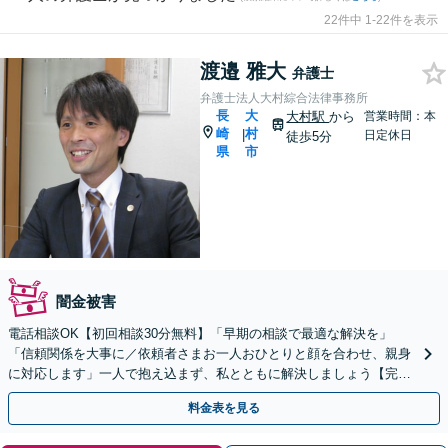
22件中 1-22件を表示
渡邉 雅大
弁護士
弁護士法人大村綜合法律事務所
長
大
大村駅
から
営業時間：本
崎
村
|
日定休日
徒歩5分
県
市
闇金被害
電話相談OK【初回相談30分無料】「早期の相談で最適な解決を」
「信頼関係を大事に／依頼者さまお一人おひとりと顔を合わせ、親身
に対応します」一人で抱え込まず、私とともに解決しましょう【完全
個室対応】
料金表を見る