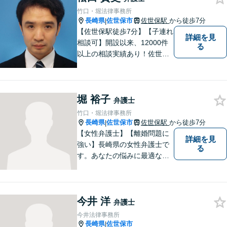
ムーズな解決を目指します。
竹口・堀法律事務所
長崎県
佐世保市
佐世保駅
から徒歩7分
|
【佐世保駅徒歩7分】【子連れ
詳細を見
相談可】開設以来、12000件
る
以上の相談実績あり！佐世保
市を中心に、長崎・佐賀県・
福岡の法律問題に取り組みま
す。離婚問題・交通事故問
堀 裕子
題・企業法務等、お困りごと
弁護士
はなんでもご相談ください。
竹口・堀法律事務所
【他士業連携】
長崎県
佐世保市
佐世保駅
から徒歩7分
|
【女性弁護士】【離婚問題に
詳細を見
強い】長崎県の女性弁護士で
る
す。あなたの悩みに最適なリ
ーガルサービスを提供させて
いただきます。
今井 洋
弁護士
今井法律事務所
長崎県
佐世保市
|