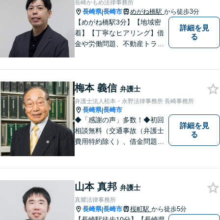
長崎かもめ法律事務所
長崎県
長崎市
めがね橋駅
から徒歩3分
|
【めがね橋駅3分】【地域密
詳細を見
着】【丁寧なヒアリング】借
る
金や労働問題、不動産トラブ
ルなどでお困りの方の生活再
建を支援いたします。依頼者
さまの不安に寄り添い、気持
梅本 義信
ちと希望をしっかりと受け止
弁護士
めます。どうぞお気軽にお話
弁護士法人松本・永野法律事務所 長崎事務所
しください。【電話・メー
長崎県
長崎市
|
ル・WEB相談可】
◆「感謝の声」多数！◆初回
詳細を見
相談無料（交通事故（弁護士
る
費用特約除く）、借金問題、
相続・遺言、離婚・男女問題
に限る）◆弁護士歴44年以上
◆11260件の相談実績（令和1
～7年合計）
山本 真邦
弁護士
真耀法律事務所
長崎県
長崎市
桜町駅
から徒歩5分
|
【長崎駅徒歩10分】【長崎県