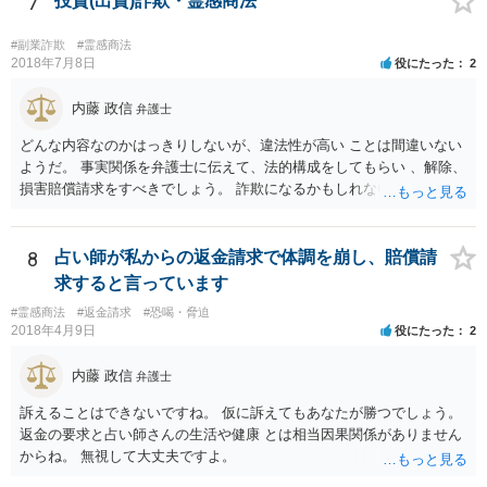
7
投資(出資)詐欺・霊感商法
ていない以上は、交渉の途中で以前提示していた案を撤回をすること
は自由にすることができます。 法的に返金を求める請求が可能である
#副業詐欺
#霊感商法
のかについては、お金を出した経緯などをもう少し詳細に弁護士にヒ
2018年7月8日
役にたった
2
アリングをしてもらって交渉の戦略も立てることが必要になってくる
と思います。
内藤 政信
弁護士
どんな内容なのかはっきりしないが、違法性が高い ことは間違いない
ようだ。 事実関係を弁護士に伝えて、法的構成をしてもらい 、解除、
損害賠償請求をすべきでしょう。 詐欺になるかもしれないですしね。
お話だけでは要領を得ません。 弁護士に持ち込んだほうがいい事案で
す。 費用は後回しでいいでしょう。 勝てる事案かどうかの見極めが先
ですから。
8
占い師が私からの返金請求で体調を崩し、賠償請
求すると言っています
#霊感商法
#返金請求
#恐喝・脅迫
2018年4月9日
役にたった
2
内藤 政信
弁護士
訴えることはできないですね。 仮に訴えてもあなたが勝つでしょう。
返金の要求と占い師さんの生活や健康 とは相当因果関係がありません
からね。 無視して大丈夫ですよ。