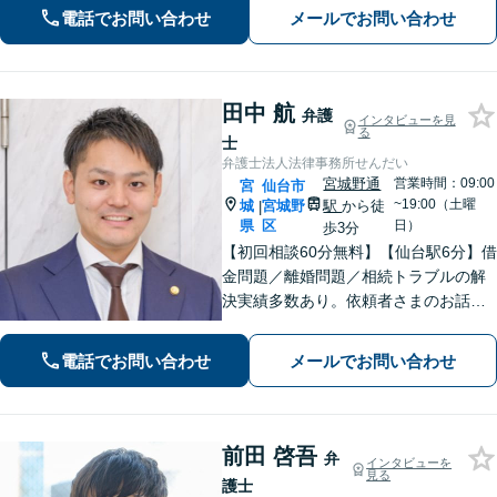
い、最善の解決策へと導くことを最も
電話でお問い合わせ
メールでお問い合わせ
重視しています。お困りの方はご相談
ください。
田中 航
弁護
インタビューを見
る
士
弁護士法人法律事務所せんだい
宮城野通
営業時間：09:00
宮
仙台市
~19:00（土曜
城
宮城野
駅
から徒
|
県
区
日）
歩3分
【初回相談60分無料】【仙台駅6分】借
金問題／離婚問題／相続トラブルの解
決実績多数あり。依頼者さまのお話や
ご要望を丁寧にお聞きし、弁護士が解
決まで対応・サポートします【土曜日
電話でお問い合わせ
メールでお問い合わせ
も営業】交通事故や刑事事件のご相談
もお任せください【Web面談可】
前田 啓吾
弁
インタビューを
見る
護士