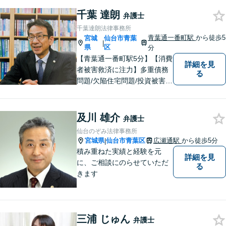
ています）、刑事事件、借金
問題・破産、犯罪被害者事件
千葉 達朗
弁護士
を多く扱っています。 相談し
千葉達朗法律事務所
てよかった、と多くの声をい
青葉通一番町駅
から徒歩5
宮城
仙台市青葉
|
ただいています。
県
区
分
【青葉通一番町駅5分】【消費
詳細を見
者被害救済に注力】多重債務
る
問題/欠陥住宅問題/投資被害問
題などにお困りの方は是非ご
相談ください。依頼者様のご
意向を最大限汲み取るべく、
及川 雄介
弁護士
丁寧なヒアリングと相談環境
仙台のぞみ法律事務所
の整備に努めています。
宮城県
仙台市青葉区
広瀬通駅
から徒歩5分
|
積み重ねた実績と経験を元
詳細を見
に、ご相談にのらせていただ
る
きます
三浦 じゅん
弁護士