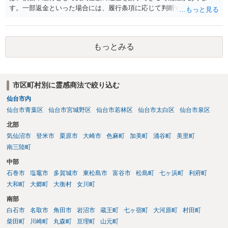
す。一部返金といった場合には、履行条項に応じて判断することも考
えられますが、主には交渉次第といったところかと存じます。また、
単に契約違反ということになると、慰謝料請求などは法的には認めら
れない可能性が高いと考えられます。 結局のところ相手方が遅々と
もっとみる
して容易に返金に応じない、微々たる金額しか返金に応じないといっ
た場合には、返金交渉について、直接資料を持ち寄り弁護士にご相談
するといったことが考えられます。
市区町村別に霊感商法で絞り込む
仙台市内
仙台市青葉区
仙台市宮城野区
仙台市若林区
仙台市太白区
仙台市泉区
北部
気仙沼市
登米市
栗原市
大崎市
色麻町
加美町
涌谷町
美里町
南三陸町
中部
石巻市
塩竈市
多賀城市
東松島市
富谷市
松島町
七ヶ浜町
利府町
大和町
大郷町
大衡村
女川町
南部
白石市
名取市
角田市
岩沼市
蔵王町
七ヶ宿町
大河原町
村田町
柴田町
川崎町
丸森町
亘理町
山元町