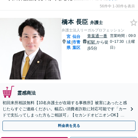
56件中 1-30件を表示
橋本 長臣
弁護士
弁護士法人リーガルプロフェッション
青葉通一番
営業時間：09:0
宮
仙台
0~17:30（土曜
城
市青
町駅
から徒
|
県
葉区
日）
歩5分
霊感商法
初回来所相談無料【10名弁護士が在籍する事務所】被害にあったと感
じたらすぐご連絡ください。幅広い消費者詐欺に対応可能です「カー
ドで支払ってしまった方もご相談可」【セカンドオピニオンOK】
【休日・夜間相談可】
料金表を見る