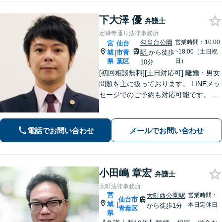
下大澤 優
弁護士
定禅寺通り法律事務所
勾当台公園
営業時間：10:00
宮
仙台
~18:00（土日祝
城
市青
駅
から徒歩
|
県
葉区
日）
10分
[初回相談無料][土日対応可] 離婚・男女
問題を主に扱っております。 LINEメッ
セージでのご予約も対応可能です。 LI
NEでのご予約をご希望の場合は、以下
のリンクからご登録ください。 https://l
in.ee/uFqpYWb
電話でお問い合わせ
メールでお問い合わせ
小田嶋 章宏
弁護士
大町法律事務所
宮
大町西公園駅
営業時間：
仙台市
城
|
本日定休日
から徒歩1分
青葉区
県