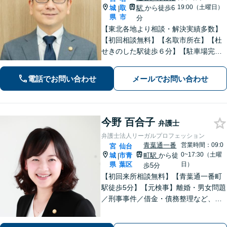
19:00（土曜日）
城
取
駅
から徒歩6
|
県
市
分
【東北各地より相談・解決実績多数】
【初回相談無料】【名取市所在】【杜
せきのした駅徒歩６分】【駐車場完
備】法律問題を抱える方々の不安を一
日でも早く取り除き、穏やかな日常を
電話でお問い合わせ
メールでお問い合わせ
取り戻せるよう尽力いたします。【完
全個室・防音】【プライバシー配慮】
今野 百合子
弁護士
弁護士法人リーガルプロフェッション
青葉通一番
営業時間：09:0
宮
仙台
0~17:30（土曜
城
市青
町駅
から徒
|
県
葉区
日）
歩5分
【初回来所相談無料】【青葉通一番町
駅徒歩5分】【元検事】離婚・男女問題
／刑事事件／借金・債務整理など、あ
らゆる法律問題に全力を尽くします。
ご相談者さまのお話を丁寧にうかが