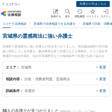
弁護士の方はこちら
ココナラへ
投稿する
探す
閲覧履歴
マイリスト
ログイン
ココナラ法律相談
宮城県で法律相談できる弁護士
宮城県で詐欺・消費
宮城県の霊感商法に強い弁護士
宮城県で霊感商法に強い弁護士が56名見つかりました。初回面談無料や休日面
談に対応している弁護士、解決事例を持つ弁護士なども掲載中。さらに仙台市
青葉区や仙台市泉区、仙台市宮城野区などの地域条件で弁護士を絞り込めま
す。詐欺・消費者問題に関係する投資詐欺や副業詐欺、FX詐欺等の細かな分野
での絞り込み検索もでき便利です。特に弁護士法人リーガルプロフェッション
エリア
宮城県
変更
の橋本 長臣弁護士やあすなろ法律事務所の鎌田 健司弁護士、弁護士法人リーガ
ルプロフェッションの新妻 範之弁護士のプロフィール情報や弁護士費用、強み
相談内容
詐欺・消費者問題、霊感商法
変更
などが注目されています。『宮城県で土日や夜間に発生した霊感商法のトラブ
ルを今すぐに弁護士に相談したい』『霊感商法のトラブル解決の実績豊富な近
くの弁護士を検索したい』『初回相談無料で霊感商法を法律相談できる宮城県
詳細条件
未選択
変更
内の弁護士に相談予約したい』などでお困りの相談者さんにおすすめです。
56
人の弁護士が見つかりました
(検索結果について詳しくは
こちら
)