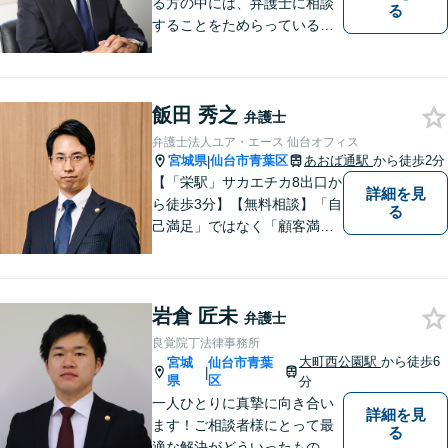
る方の中には、弁護士に相談
る
することをためらっている方
もいらっしゃるかもしれませ
ん。しかし弁護士に相談する
ことで、スムーズな解決が期
飯田 秀之
待できます。 どんなことで
弁護士
も、お気軽に相談ください。
弁護士法人ユア・エース 仙台オフィス
宮城県
仙台市青葉区
あおば通駅
から徒歩2分
|
【「栄駅」サカエチカ8出口か
詳細を見
ら徒歩3分】【無料相談】「自
る
己満足」ではなく「顧客満
足」が得られたかどうかを大
切にしています。一人一人の
依頼者に寄り添い、依頼者が
岩倉 匠未
本当に求める最高の結果にこ
弁護士
だわり続けたいと考えており
良覚院丁法律事務所
ます。 お気軽にご相談くださ
大町西公園駅
から徒歩6
宮城
仙台市青葉
|
い。
県
区
分
一人ひとりに真摯に向き合い
詳細を見
ます！ご相談者様にとって最
る
適な解決がどういったものな