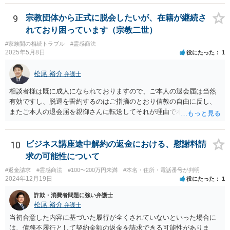
9
宗教団体から正式に脱会したいが、在籍が継続さ
れており困っています（宗教二世）
#家族間の相続トラブル
#霊感商法
2025年5月8日
役にたった
1
松尾 裕介
弁護士
相談者様は既に成人になられておりますので、ご本人の退会届は当然
有効ですし、脱退を誓約するのはご指摘のとおり信教の自由に反し、
またご本人の退会届を親御さんに転送してそれが理由で本部が退会に
応じないのであれば、プライバシー権侵害でもあると思います。 その
ような理由で、誠実に対応いただけなければ損害賠償請求も検討する
旨申し入れたうえで、弁護士名義等で、退会証明等を依頼する内容証
10
ビジネス講座途中解約の返金における、慰謝料請
明郵便を本部宛に送付することが考えられるかと思います。
求の可能性について
#返金請求
#霊感商法
#100〜200万円未満
#本名・住所・電話番号が判明
2024年12月19日
役にたった
1
詐欺・消費者問題に強い弁護士
松尾 裕介
弁護士
当初合意した内容に基づいた履行が全くされていないといった場合に
は、債務不履行として契約金額の返金を請求できる可能性がありま