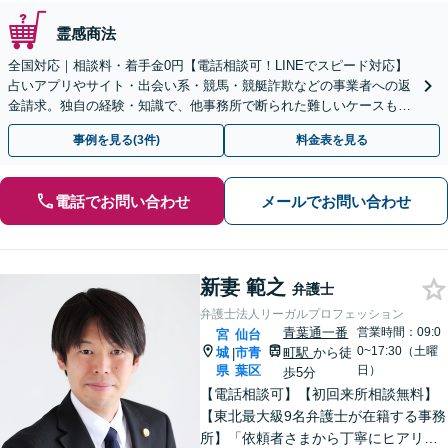
霊感商法
全国対応｜相談料・着手金0円【電話相談可！LINEでスピード対応】
占いアプリやサイト・出会い系・競馬・競艇詐欺などの事業者への返
金請求。独自の経験・知識で、他事務所で断られた難しいケースも解
決に導いた実績あり。まずはお気軽にご相談ください
事例を見る(3件)
料金表を見る
電話でお問い合わせ
メールでお問い合わせ
新妻 範之
弁護士
弁護士法人リーガルプロフェッション
青葉通一番
営業時間：09:0
宮
仙台
0~17:30（土曜
城
市青
町駅
から徒
|
県
葉区
日）
歩5分
【電話相談可】【初回来所相談無料】
【東北最大級9名弁護士が在籍する事務
所】「依頼者さまから丁寧にヒアリン