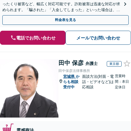
ったくり被害など、幅広く対応可能です。詐欺被害は迅速な対応が求
められます。「騙された」「入金してしまった」といった場合は、お
早めにご相談ください。【電話・メール・WEB相談可】
料金表を見る
電話でお問い合わせ
メールでお問い合わせ
田中 保彦
弁護士
東京都
田中保彦法律事務所
営業時
宮城県
か
面談方法(対面・電
らも相談
話・ビデオなど)は
間：本日
受付中
応相談
定休日
霊感商法