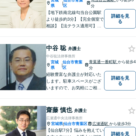
宮城
仙台市青葉
|
県
区
分
【地下鉄南北線勾当台公園駅
詳細を見
より徒歩約3分】【完全個室で
る
相談】【法テラス適用可】ト
ラブルにあってもなかなか声
を上げられない方々が安心し
て暮らせるよう少しでも力に
中谷 聡
弁護士
なりたいと思っています。法
中谷聡法律事務所
律問題でお困りの方はお気軽
青葉通一番町駅
から徒歩4
宮城
仙台市青葉
|
にご相談ください。
県
区
分
経験豊富な弁護士が対応いた
詳細を見
します。駐車スペースがござ
る
いますので、お気軽にご相談
にお越しいただけます。
齋藤 慎也
弁護士
広瀬通中央法律事務所
宮城県
仙台市青葉区
広瀬通駅
から徒歩3分
|
【仙台駅7分】悩みを抱えてい
詳細を見