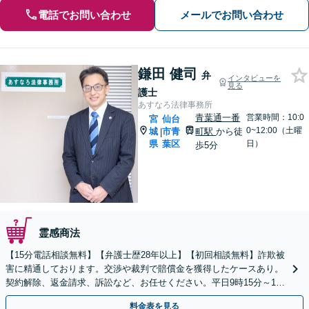
電話でお問い合わせ
メールでお問い合わせ
鎌田 健司
弁
インタビューを
見る
護士
あすなろ法律事務所
青葉通一番
営業時間：10:0
宮
仙台
0~12:00（土曜
城
市青
町駅
から徒
|
県
葉区
日）
歩5分
霊感商法
【15分電話相談無料】【弁護士歴28年以上】【初回相談無料】詐欺被
害に精通しております。交渉や裁判で賠償金を獲得したケースあり。
契約解除、返金請求、訴訟など、お任せください。平日9時15分～19
時・土曜10時～12時【青葉通一番町駅5分】
料金表を見る