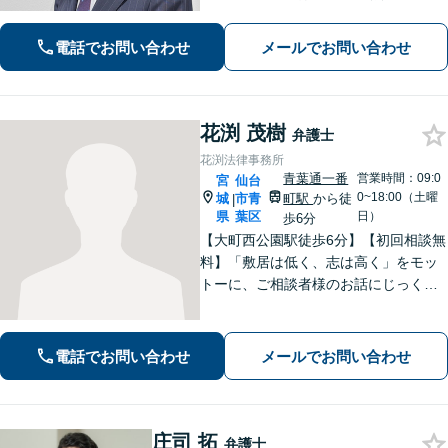
国対応！【ご自宅からの電話相談にも
対応(法律相談は完全予約制)】各分野で
電話でお問い合わせ
メールでお問い合わせ
専門性の高い弁護士が寄り添い解決を
サポートします。
花渕 茂樹
弁護士
花渕法律事務所
青葉通一番
営業時間：09:0
宮
仙台
0~18:00（土曜
城
市青
町駅
から徒
|
県
葉区
日）
歩6分
【大町西公園駅徒歩6分】【初回相談無
料】「敷居は低く、志は高く」をモッ
トーに、ご相談者様のお話にじっくり
耳を傾けます！豊富な実績と専門知識
を武器に、不安を「その先の安心」へ
と変え、未来を見据えて全力で伴走い
電話でお問い合わせ
メールでお問い合わせ
たします。【電話・メール・WEB相談
可】
庄司 拓
弁護士