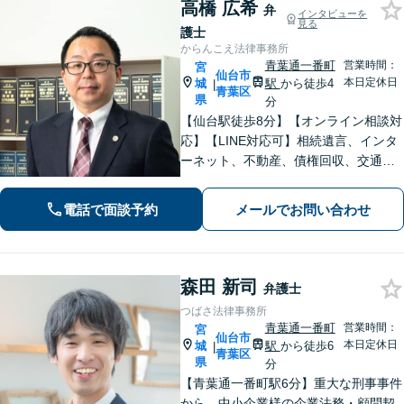
高橋 広希
弁
インタビューを
見る
護士
からんこえ法律事務所
青葉通一番町
営業時間：
宮
仙台市
本日定休日
城
駅
から徒歩4
|
青葉区
県
分
【仙台駅徒歩8分】【オンライン相談対
応】【LINE対応可】相続遺言、インタ
ーネット、不動産、債権回収、交通事
故など幅広く対応可能です。 改正プロ
バイダ責任制限法の発信者情報開示命
電話で面談予約
メールでお問い合わせ
令制度に対応しています。
森田 新司
弁護士
つばさ法律事務所
青葉通一番町
営業時間：
宮
仙台市
本日定休日
城
駅
から徒歩6
|
青葉区
県
分
【青葉通一番町駅6分】重大な刑事事件
から、中小企業様の企業法務・顧問契