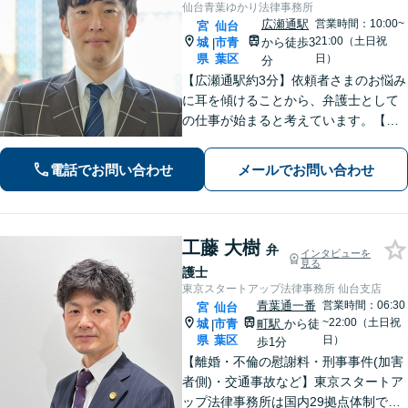
仙台青葉ゆかり法律事務所
広瀬通駅
営業時間：10:00~
宮
仙台
21:00（土日祝
城
市青
から徒歩3
|
県
葉区
日）
分
【広瀬通駅約3分】依頼者さまのお悩み
に耳を傾けることから、弁護士として
の仕事が始まると考えています。【離
婚・男女問題】親権・面会・モラハラ
など男性からのご依頼多数【相続・遺
電話でお問い合わせ
メールでお問い合わせ
言】遺産分割などスムーズに解決【初
回相談60分無料】【オンライン相談可
能】
工藤 大樹
弁
インタビューを
見る
護士
東京スタートアップ法律事務所 仙台支店
青葉通一番
営業時間：06:30
宮
仙台
~22:00（土日祝
城
市青
町駅
から徒
|
県
葉区
日）
歩1分
【離婚・不倫の慰謝料・刑事事件(加害
者側)・交通事故など】東京スタートア
ップ法律事務所は国内29拠点体制で全