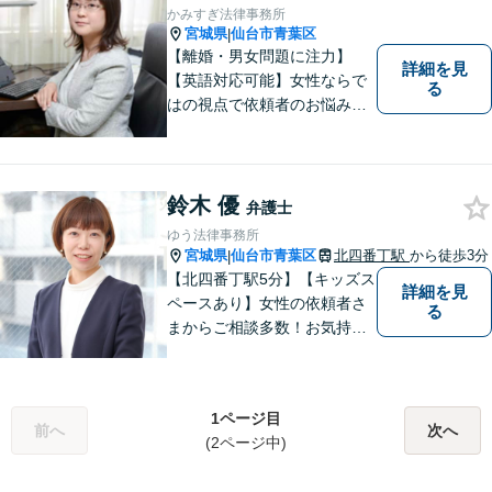
かみすぎ法律事務所
宮城県
仙台市青葉区
|
【離婚・男女問題に注力】
詳細を見
【英語対応可能】女性ならで
る
はの視点で依頼者のお悩みに
寄り添い、丁寧かつ迅速なサ
ポートをいたします。離婚・
男女問題やセクハラ事件など
のお困り事がございました
鈴木 優
弁護士
ら、お気軽にご相談くださ
ゆう法律事務所
い。
宮城県
仙台市青葉区
北四番丁駅
から徒歩3分
|
【北四番丁駅5分】【キッズス
詳細を見
ペースあり】女性の依頼者さ
る
まからご相談多数！お気持ち
に寄り添うことを一番大切に
しています。離婚・男女問題
はお任せください！不貞慰謝
1ページ目
料請求／親権・養育費【労働
前へ
次へ
(2ページ中)
問題】マタハラなど女性特有
のトラブルに迅速に対応【初