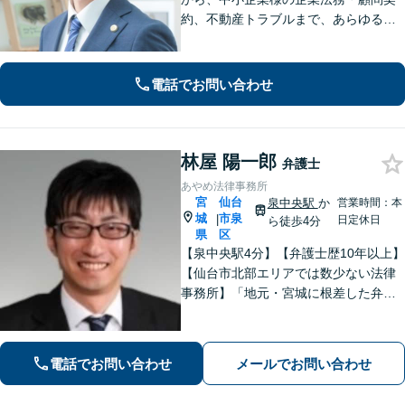
約、不動産トラブルまで、あらゆる法
律問題に全力を尽くします。ご相談い
ただくだけで解決の糸口が見える場合
もございます。一人で抱え込まず、ま
電話でお問い合わせ
ずは初回無料相談へご連絡ください。
林屋 陽一郎
弁護士
あやめ法律事務所
宮
仙台
泉中央駅
か
営業時間：本
城
市泉
|
日定休日
ら徒歩4分
県
区
【泉中央駅4分】【弁護士歴10年以上】
【仙台市北部エリアでは数少ない法律
事務所】「地元・宮城に根差した弁護
活動／仙台市青葉区、泉区、富谷市、
大和町、利府町など」
電話でお問い合わせ
メールでお問い合わせ