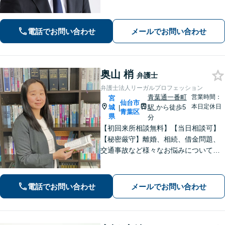
グし、最適な離婚を提案」「不倫慰謝
料／請求する側・された側どちらも
可」多角的な視点で労働問題をサポー
電話でお問い合わせ
メールでお問い合わせ
ト【休日夜間相談可】【完全個室対
応】
奥山 梢
弁護士
弁護士法人リーガルプロフェッション
青葉通一番町
営業時間：
宮
仙台市
本日定休日
城
駅
から徒歩5
|
青葉区
県
分
【初回来所相談無料】【当日相談可】
【秘密厳守】離婚、相続、借金問題、
交通事故など様々なお悩みについて、
誠実にお話しをうかがいスピーディー
な問題解決を目指します。まずはお気
軽にご相談下さい。
電話でお問い合わせ
メールでお問い合わせ