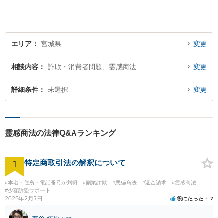
回相談無料】
エリア
宮城県
変更
相談内容
詐欺・消費者問題、霊感商法
変更
詳細条件
未選択
変更
霊感商法の法律Q&Aランキング
1
特定商取引法の解釈について
#本名・住所・電話番号が判明
#副業詐欺
#悪徳商法
#返金請求
#霊感商法
#少額訴訟サポート
2025年2月7日
役にたった
7