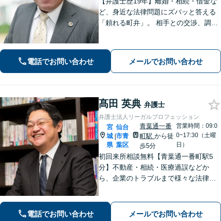
【弁護士歴19年】離婚・相続・借金な
ど、身近な法律問題にズバッと答える
「頼れる町弁」。 相手との交渉、調
停、裁判、各種手続まで、必要に応じ
て安心してお任せいただけます。 【相
談料30分1,100円】【大町西公園駅1
電話でお問い合わせ
メールでお問い合わせ
分】【夜間・休日対応可能】
髙田 英典
弁護士
弁護士法人リーガルプロフェッション
青葉通一番
営業時間：09:0
宮
仙台
0~17:30（土曜
城
市青
町駅
から徒
|
県
葉区
日）
歩5分
初回来所相談無料【青葉通一番町駅5
分】不動産・相続・医療過誤などか
ら、企業のトラブルまで様々な法律問
題に全力を尽くします。ご相談者様の
お話をお聞きし、最善の解決策へと導
くことを最も重視しています。お困り
電話でお問い合わせ
メールでお問い合わせ