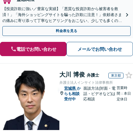
【投資詐欺に強い／豊富な実績】「悪質な投資詐欺から被害者を救
済！」「海外ショッピングサイトを騙った詐欺に注意！」依頼者さま
の痛みに寄り添って丁寧なヒアリングをおこない、少しでも多くの返
金が得られるよう尽力します！
料金表を見る
電話でお問い合わせ
メールでお問い合わせ
大川 博俊
弁護士
東京都
弁護士法人インサイト法律事務所
営業時
宮城県
か
面談方法(対面・電
らも相談
話・ビデオなど)は
間：本日
受付中
応相談
定休日