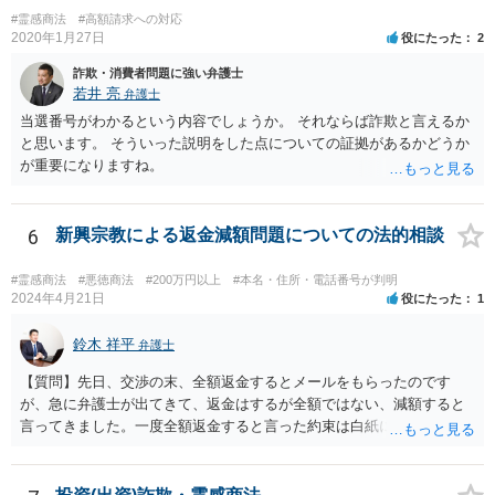
#霊感商法
#高額請求への対応
2020年1月27日
役にたった
2
詐欺・消費者問題に強い弁護士
若井 亮
弁護士
当選番号がわかるという内容でしょうか。 それならば詐欺と言えるか
と思います。 そういった説明をした点についての証拠があるかどうか
が重要になりますね。
6
新興宗教による返金減額問題についての法的相談
#霊感商法
#悪徳商法
#200万円以上
#本名・住所・電話番号が判明
2024年4月21日
役にたった
1
鈴木 祥平
弁護士
【質問】先日、交渉の末、全額返金するとメールをもらったのです
が、急に弁護士が出てきて、返金はするが全額ではない、減額すると
言ってきました。一度全額返金すると言った約束は白紙に戻ってしま
うのでしょうか？減額の返金を受けざるを得ないのでしょうか？ 【回
答】弁護士が出てくることによって、当初言っていたことが覆るとい
うことは、よくあることであると思います。最終的な合意が締結され