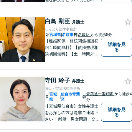
のか、丁寧にご説明いたしま
す【ご相談者様と二人三脚で
解決に臨む 】【労働問題／交
白鳥 剛臣
弁護士
通事故／離婚問題／相続問題
しらとり法律事務所
／など】
宮城県
名取市
名取駅
から徒歩8分
|
【離婚関係・相続関係相談初
詳細を見
回１時間無料】【債務整理相
る
談初回無料】【土・時間外応
相談】【駐車場あり】【法テ
ラス利用可】 かかりつけの
弁護士を見つけておきません
寺田 玲子
か？
弁護士
藤田・曽我法律事務所
青葉通一番町駅
から徒歩4
宮城
仙台市青葉
|
県
区
分
【宮城県仙台市】女性弁護士
詳細を見
をお探しの方は是非ご連絡下
る
さい！ 離婚・男女問題、交通
事故被害者（死亡事故も扱っ