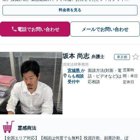
のみで解決も可能！
料金表を見る
電話でお問い合わせ
メールでお問い合わせ
坂本 尚志
弁護士
東京都
清陵法律事務所
営業時
宮城県
か
面談方法(対面・電
らも相談
話・ビデオなど)は
間：本日
受付中
応相談
定休日
霊感商法
【全国エリア対応】【相談は何度でも無料】投資詐欺、副業詐欺、ぼ