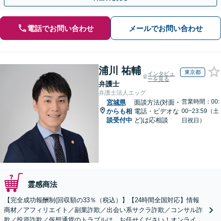
電話でお問い合わせ
メールでお問い合わせ
浦川 祐輔
東京都
インタビュ
ーを見る
弁護士
弁護士法人エッグ
営業時間：00:
宮城県
面談方法(対面・
からも相
電話・ビデオな
00~23:59（土
談受付中
ど)は応相談
日祝日）
霊感商法
【完全成功報酬制(回収額の33％（税込）】【24時間全国対応】情報
商材／アフィリエイト／副業詐欺／出会い系サクラ詐欺／コンサル詐
欺／投資詐欺／仮想通貨のトラブルは、お任せください！オンライン