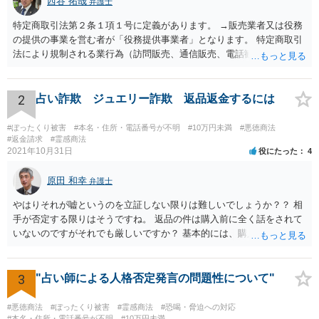
西谷 拓哉
弁護士
特定商取引法第２条１項１号に定義があります。 →販売業者又は役務
の提供の事業を営む者が「役務提供事業者」となります。 特定商取引
法により規制される業行為（訪問販売、通信販売、電話勧誘販売な
ど）を行うものは、広く同法の事業者に該当し、同法に定めるルール
を守る必要があります。
2
占い詐欺 ジュエリー詐欺 返品返金するには
#ぼったくり被害
#本名・住所・電話番号が不明
#10万円未満
#悪徳商法
#返金請求
#霊感商法
2021年10月31日
役にたった
4
原田 和幸
弁護士
やはりそれが嘘というのを立証しない限りは難しいでしょうか？？ 相
手が否定する限りはそうですね。 返品の件は購入前に全く話をされて
いないのですがそれでも厳しいですか？ 基本的には、購入したのであ
れば、返品できないのが原則だと思います。
3
"占い師による人格否定発言の問題性について"
#悪徳商法
#ぼったくり被害
#霊感商法
#恐喝・脅迫への対応
#本名・住所・電話番号が不明
#10万円未満