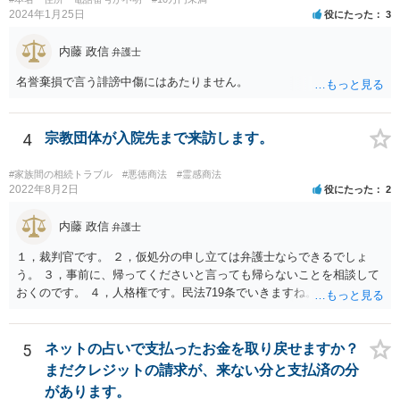
2024年1月25日
役にたった
3
内藤 政信
弁護士
名誉棄損で言う誹謗中傷にはあたりません。
4
宗教団体が入院先まで来訪します。
#家族間の相続トラブル
#悪徳商法
#霊感商法
2022年8月2日
役にたった
2
内藤 政信
弁護士
１，裁判官です。 ２，仮処分の申し立ては弁護士ならできるでしょ
う。 ３，事前に、帰ってくださいと言っても帰らないことを相談して
おくのです。 ４，人格権です。民法719条でいきますね。 これでおわ
ります。
5
ネットの占いで支払ったお金を取り戻せますか？
まだクレジットの請求が、来ない分と支払済の分
があります。