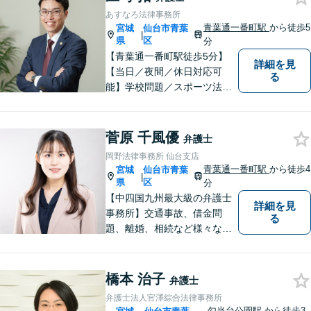
あすなろ法律事務所
青葉通一番町駅
から徒歩5
宮城
仙台市青葉
|
県
区
分
【青葉通一番町駅徒歩5分】
詳細を見
【当日／夜間／休日対応可
る
能】学校問題／スポーツ法務
／交通事故／離婚・男女問題
／消費者被害／債務整理／相
続／刑事事件など幅広く対
菅原 千風優
弁護士
応。悩みを抱えた方が気軽に
岡野法律事務所 仙台支店
相談できるように、親しみや
青葉通一番町駅
から徒歩4
宮城
仙台市青葉
|
すい雰囲気作りを心掛けてお
県
区
分
ります。
【中四国九州最大級の弁護士
詳細を見
事務所】交通事故、借金問
る
題、離婚、相続など様々な問
題について、「何度でも無
料」の相談を行っています！
まずはお気軽にご相談くださ
橋本 治子
弁護士
い！
弁護士法人官澤綜合法律事務所
勾当台公園駅
から徒歩3