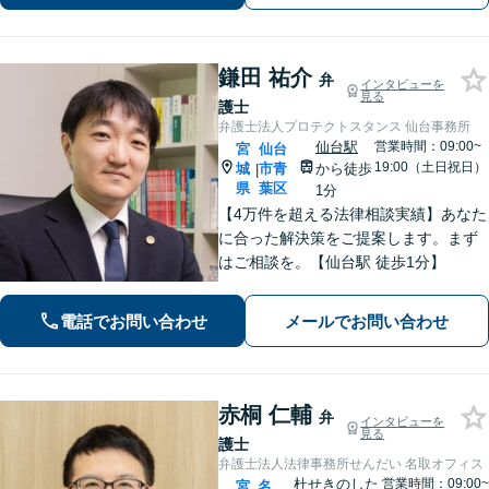
の方はご相談ください。9名の弁護士が
在籍
鎌田 祐介
弁
インタビューを
見る
護士
弁護士法人プロテクトスタンス 仙台事務所
仙台駅
営業時間：09:00~
宮
仙台
19:00（土日祝日）
城
市青
から徒歩
|
県
葉区
1分
【4万件を超える法律相談実績】あなた
に合った解決策をご提案します。まず
はご相談を。【仙台駅 徒歩1分】
電話でお問い合わせ
メールでお問い合わせ
赤桐 仁輔
弁
インタビューを
見る
護士
弁護士法人法律事務所せんだい 名取オフィス
杜せきのした
営業時間：09:00~
宮
名