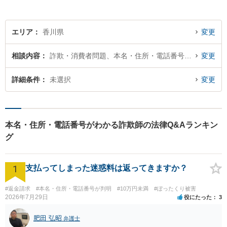
エリア
香川県
変更
相談内容
詐欺・消費者問題、本名・住所・電話番号が判明
変更
詳細条件
未選択
変更
本名・住所・電話番号がわかる詐欺師の法律Q&Aランキン
グ
1
支払ってしまった迷惑料は返ってきますか？
#返金請求
#本名・住所・電話番号が判明
#10万円未満
#ぼったくり被害
2026年7月29日
役にたった
3
肥田 弘昭
弁護士