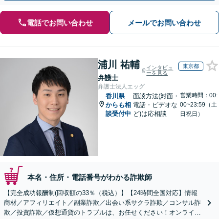
電話でお問い合わせ
メールでお問い合わせ
浦川 祐輔
東京都
インタビュ
ーを見る
弁護士
弁護士法人エッグ
営業時間：00:
香川県
面談方法(対面・
からも相
電話・ビデオな
00~23:59（土
談受付中
ど)は応相談
日祝日）
本名・住所・電話番号がわかる詐欺師
【完全成功報酬制(回収額の33％（税込）】【24時間全国対応】情報
商材／アフィリエイト／副業詐欺／出会い系サクラ詐欺／コンサル詐
欺／投資詐欺／仮想通貨のトラブルは、お任せください！オンライン