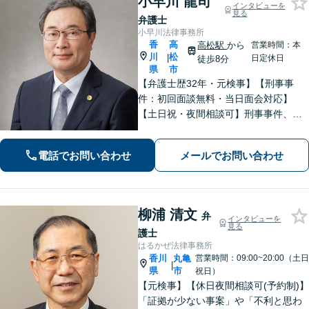
小早川 龍司
インタビューを
見る
弁護士
小早川法律事務所
香
高
高松駅
から
営業時間：本
川
松
|
日定休日
徒歩8分
県
市
【弁護士歴32年・元検事】【刑事事
件：初回面談無料・当日面会対応】
【土日祝・夜間相談可】刑事事件、離
婚・男女問題、相続、交通事故、債務
整理等。地域密着型で丁寧に対応しま
電話でお問い合わせ
メールでお問い合わせ
す。【高松駅徒歩10分】【所属弁護士3
名】
柳浦 清文
弁
インタビューを
見る
護士
はるかぜ法律事務所
香川
丸亀
営業時間：09:00~20:00（土日
|
県
市
祝日）
【元検事】【休日夜間相談可(予約制)】
「証拠が少ない事案」や「不利と思わ