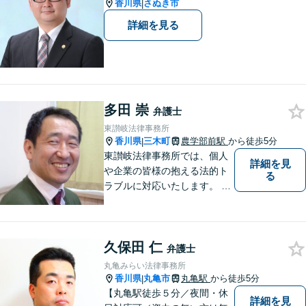
香川県
さぬき市
|
詳細を見る
多田 崇
弁護士
東讃岐法律事務所
香川県
三木町
農学部前駅
から徒歩5分
|
東讃岐法律事務所では、個人
詳細を見
や企業の皆様の抱える法的ト
る
ラブルに対応いたします。 高
松まで行くのは少し遠いとい
う方は、当事務所をご利用く
ださい。
久保田 仁
弁護士
丸亀みらい法律事務所
香川県
丸亀市
丸亀駅
から徒歩5分
|
【丸亀駅徒歩５分／夜間・休
詳細を見