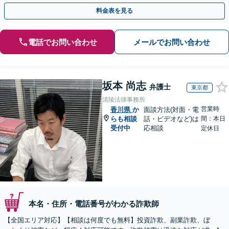
のみで解決も可能！
料金表を見る
電話でお問い合わせ
メールでお問い合わせ
坂本 尚志
弁護士
東京都
清陵法律事務所
営業時
香川県
か
面談方法(対面・電
らも相談
話・ビデオなど)は
間：本日
受付中
応相談
定休日
本名・住所・電話番号がわかる詐欺師
【全国エリア対応】【相談は何度でも無料】投資詐欺、副業詐欺、ぼ