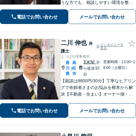
うな方でも、相談しやすい環境を整え
ています。依頼者様に寄り添った対応
を心がけています。【離婚・男女問
電話でお問い合わせ
メールでお問い合わせ
題】DV被害へ積極的に対応。お気軽に
ご相談ください。
二川 伸也
弁
インタビューを
見る
護士
よつば法律事務所
瓦町駅
か
営業時間：13:00~1
香
高
8:00（土曜日）
川
松
ら徒歩10
|
県
市
分
【面談は8800円/30分】丁寧なヒアリン
グで依頼者さまのお悩みを根本から解
決【不動産・住まい】オーナー側・借
主側どちらの対応も可能です【相続・
遺言】他士業との連携でスピーディー
電話でお問い合わせ
メールでお問い合わせ
に解決します【夜間・休日相談可】
【個室完備】【瓦町駅10分】