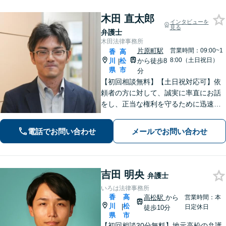
木田 直太郎
インタビューを
見る
弁護士
木田法律事務所
片原町駅
営業時間：09:00~1
香
高
8:00（土日祝日）
川
松
から徒歩8
|
県
市
分
【初回相談無料】【土日祝対応可】依
頼者の方に対して、誠実に率直にお話
をし、正当な権利を守るために迅速に
問題解決に向けて尽力いたします。ベ
テラン弁護士のノウハウと、若手弁護
電話でお問い合わせ
メールでお問い合わせ
士のフットワークで、依頼者の方の多
様なニーズに応えます。
吉田 明央
弁護士
いろは法律事務所
香
高
高松駅
から
営業時間：本
川
松
|
日定休日
徒歩10分
県
市
【初回相談30分無料】地元高松の弁護