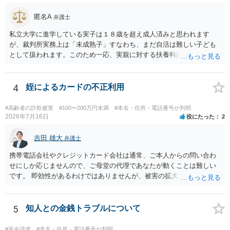
匿名A
弁護士
私立大学に進学している実子は１８歳を超え成人済みと思われます
が、裁判所実務上は「未成熟子」すなわち、まだ自活は難しい子ども
として扱われます。このため一応、実親に対する扶養料請求として法
律的には成り立つ可能性があります。 ただし、実子と同居する元配偶
者宛に養育費を支払っており、当該養育費は実子の進学費用の趣旨も
一部含まれています。また、私立大学進学について貴殿が了解したわ
4
姪によるカードの不正利用
けではないという事情も存在します。 こうした場合には、支払を拒ん
だとしても学費の請求が裁判所によって強制される可能性は低いとい
#高齢者の詐欺被害
#100〜200万円未満
#本名・住所・電話番号が判明
えます。 以上整理したとおり、貴殿の事情を説明し支払えないと実子
2026年7月16日
役にたった
2
に伝えるのが良い対処法と思います。
吉田 雄大
弁護士
携帯電話会社やクレジットカード会社は通常、ご本人からの問い合わ
せにしか応じませんので、ご母堂の代理であなたが動くことは難しい
です。 即効性があるわけではありませんが、被害の拡大を防ぐため、
たとえばご母堂を保護して姪から引き離したり、必要に応じ成年後見
申立に繋がることをめざして、高齢者虐待（経済的虐待）事案とし
て、ご母堂の自宅の市町村役場に相談するのが正しいやり方になりま
5
知人との金銭トラブルについて
す。
#返金請求
#本名・住所・電話番号が判明