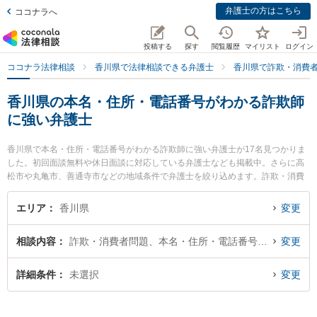
弁護士の方はこちら
ココナラへ
投稿する
探す
閲覧履歴
マイリスト
ログイン
ココナラ法律相談
香川県で法律相談できる弁護士
香川県で詐欺・消費
香川県の本名・住所・電話番号がわかる詐欺師
に強い弁護士
香川県で本名・住所・電話番号がわかる詐欺師に強い弁護士が17名見つかりま
した。初回面談無料や休日面談に対応している弁護士なども掲載中。さらに高
松市や丸亀市、善通寺市などの地域条件で弁護士を絞り込めます。詐欺・消費
者問題に関係する投資詐欺や副業詐欺、FX詐欺等の細かな分野での絞り込み検
索もでき便利です。特に弁護士法人山本・坪井綜合法律事務所 高松オフィスの
エリア
香川県
変更
園田 桃大弁護士やよつば法律事務所の二川 伸也弁護士、小早川法律事務所の小
早川 龍司弁護士のプロフィール情報や弁護士費用、強みなどが注目されていま
相談内容
詐欺・消費者問題、本名・住所・電話番号が判明
変更
す。『香川県で土日や夜間に発生した本名・住所・電話番号がわかる詐欺師の
トラブルを今すぐに弁護士に相談したい』『本名・住所・電話番号がわかる詐
欺師のトラブル解決の実績豊富な近くの弁護士を検索したい』『初回相談無料
詳細条件
未選択
変更
で本名・住所・電話番号がわかる詐欺師を法律相談できる香川県内の弁護士に
相談予約したい』などでお困りの相談者さんにおすすめです。