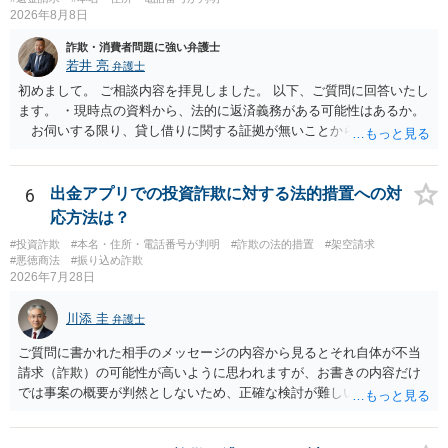
2026年8月8日
詐欺・消費者問題に強い弁護士
若井 亮
弁護士
初めまして。 ご相談内容を拝見しました。 以下、ご質問に回答いたし
ます。 ・現時点の資料から、法的に返済義務がある可能性はあるか。
お伺いする限り、貸し借りに関する証拠が無いことから、相手方が
貸金であるとして返金を請求することは難しいと思います。 ・相手の
主張や現在の資料を踏まえ、今後どのように対応するのが適切か。
贈与か消費貸借かの争いにおいては、様々な圧力をかけて回収をしよ
6
出金アプリでの投資詐欺に対する法的措置への対
うとするケースも散見されます。 ご自身での対応に窮するようであ
応方法は？
れば、代理人を立てることもご検討ください。 ・相手へ送る回答文に
#投資詐欺
#本名・住所・電話番号が判明
#詐欺の法的措置
#架空請求
ついてアドバイスをいただけるか。 具体的な回答内容については、
#悪徳商法
#振り込め詐欺
一般的に無料法律相談での対応外になろうかと思います。 法律事務
2026年7月28日
所にご連絡いただき、対応の可否や費用をご確認ください。
川添 圭
弁護士
ご質問に書かれた相手のメッセージの内容から見るとそれ自体が不当
請求（詐欺）の可能性が高いように思われますが、お書きの内容だけ
では事案の概要が判然としないため、正確な検討が難しいです。例え
ば、最寄りの消費生活センターや自治体の無料法律相談等で、実際の
画面を見て貰いながらアドバイスう受けた方が確実です。