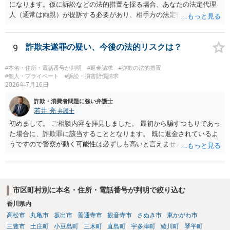
になります。仮に訴訟などの法的措置を採る場合、あなたの法定代理
人（通常は両親）が提訴する必要があり、相手方の法定代理人（通常
は両親）へ訴状を送る必要があります。訴訟よりも学校や親を交えて
話し合いで解決した方がよい問題だと思います。
9
詐欺未遂罪の疑い、今後の法的リスクは？
#本名・住所・電話番号が判明
#返金請求
#詐欺の法的措置
#個人・プライベート
#訴訟・損害賠償請求
2026年7月16日
詐欺・消費者問題に強い弁護士
若井 亮
弁護士
初めまして。 ご相談内容を拝見しました。 最初から騙すつもりであっ
た場合に、詐欺罪に該当することとなります。 既に返金されているよ
うですので警察が動く可能性は必ずしも高いと言えませんが、万が
一、警察から連絡が来るようなことがあった時は、最初は行くつもり
であったが、途中で怖くなり辞退したうえで返金した、とご説明いた
だくのが良いかと思います。
市区町村別に本名・住所・電話番号が判明で絞り込む
香川県内
高松市
丸亀市
坂出市
善通寺市
観音寺市
さぬき市
東かがわ市
三豊市
土庄町
小豆島町
三木町
直島町
宇多津町
綾川町
琴平町