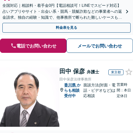
全国対応｜相談料・着手金0円【電話相談可！LINEでスピード対応】
占いアプリやサイト・出会い系・競馬・競艇詐欺などの事業者への返
金請求。独自の経験・知識で、他事務所で断られた難しいケースも解
決に導いた実績あり。まずはお気軽にご相談ください
料金表を見る
電話でお問い合わせ
メールでお問い合わせ
田中 保彦
弁護士
東京都
田中保彦法律事務所
営業時
香川県
か
面談方法(対面・電
らも相談
話・ビデオなど)は
間：本日
受付中
応相談
定休日