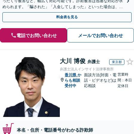
ったくり被害など、幅広く対応可能です。詐欺被害は迅速な対応が求
められます。「騙された」「入金してしまった」といった場合は、お
早めにご相談ください。【電話・メール・WEB相談可】
料金表を見る
電話でお問い合わせ
メールでお問い合わせ
大川 博俊
弁護士
東京都
弁護士法人インサイト法律事務所
営業時
香川県
か
面談方法(対面・電
らも相談
話・ビデオなど)は
間：本日
受付中
応相談
定休日
本名・住所・電話番号がわかる詐欺師