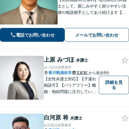
士として、親しみやすく頼りやすい法
律の相談相手としてあり続けます【相
続問題】他士業とスムーズに連携し、
納得できる解決の実現を目指します
【離婚問題】不貞慰謝料の請求する側
電話でお問い合わせ
メールでお問い合わせ
／された側、双方に対応【弁護士歴10
年以上】
上原 みづほ
弁護士
みづほ法律事務所
香川県
高松市
瓦町駅
から徒歩9分
|
【女性弁護士対応】【子連れ
詳細を見
相談可】【バリアフリー】離
る
婚・相続問題に注力していま
す。女性弁護士をお探しの方
はお問い合わせください。
白河原 将
弁護士
白河原法律事務所