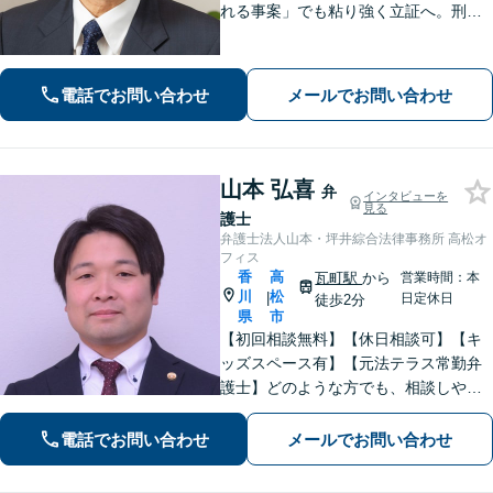
れる事案」でも粘り強く立証へ。刑事
事件だけでなく、離婚、相続、交通事
故、不動産などのトラブルにも幅広く
対応。丁寧な説明とヒアリングで、問
電話でお問い合わせ
メールでお問い合わせ
題解決に尽力します。
山本 弘喜
弁
インタビューを
見る
護士
弁護士法人山本・坪井綜合法律事務所 高松オ
フィス
香
高
瓦町駅
から
営業時間：本
川
松
|
日定休日
徒歩2分
県
市
【初回相談無料】【休日相談可】【キ
ッズスペース有】【元法テラス常勤弁
護士】どのような方でも、相談しやす
い環境を整えています。依頼者様に寄
り添った対応を心がけています。【離
電話でお問い合わせ
メールでお問い合わせ
婚・男女問題】DV被害へ積極的に対
応。お気軽にご相談ください。