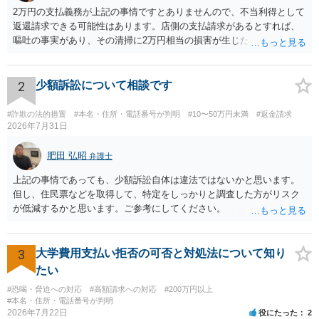
2万円の支払義務が上記の事情ですとありませんので、不当利得として
返還請求できる可能性はあります。店側の支払請求があるとすれば、
嘔吐の事実があり、その清掃に2万円相当の損害が生じた場合です。ご
参考にしてください。
2
少額訴訟について相談です
#詐欺の法的措置
#本名・住所・電話番号が判明
#10〜50万円未満
#返金請求
2026年7月31日
肥田 弘昭
弁護士
上記の事情であっても、少額訴訟自体は違法ではないかと思います。
但し、住民票などを取得して、特定をしっかりと調査した方がリスク
が低減するかと思います。ご参考にしてください。
3
大学費用支払い拒否の可否と対処法について知り
たい
#恐喝・脅迫への対応
#高額請求への対応
#200万円以上
#本名・住所・電話番号が判明
2026年7月22日
役にたった
2