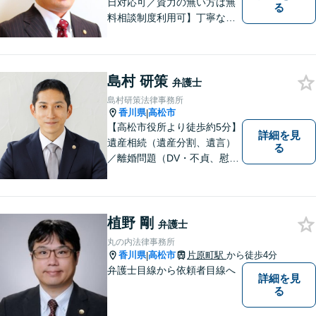
日対応可／資力の無い方は無
る
料相談制度利用可】丁寧な対
応を心がけております。お気
軽にご相談ください。（相談
は事前に御予約願います）
島村 研策
弁護士
島村研策法律事務所
香川県
高松市
|
【高松市役所より徒歩約5分】
詳細を見
遺産相続（遺産分割、遺言）
る
／離婚問題（DV・不貞、慰謝
料、財産分与）／不動産／刑
事弁護など取扱い。満足度の
高いリーガルサービスをご提
供します。
植野 剛
弁護士
丸の内法律事務所
香川県
高松市
片原町駅
から徒歩4分
|
弁護士目線から依頼者目線へ
詳細を見
る