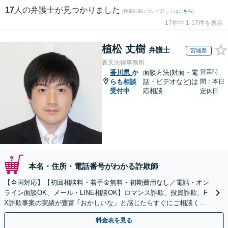
17
人の弁護士が見つかりました
(検索結果について詳しくは
こちら
)
17件中 1-17件を表示
植松 丈樹
弁護士
宮城県
蒼天法律事務所
営業時
香川県
か
面談方法(対面・電
らも相談
話・ビデオなど)は
間：本日
受付中
応相談
定休日
本名・住所・電話番号がわかる詐欺師
【全国対応】【初回相談料・着手金無料・初期費用なし／電話・オン
ライン面談OK、メール・LINE相談OK】ロマンス詐欺、投資詐欺、F
X詐欺事案の実績が豊富 ｢おかしいな」と感じたらすぐにご相談くだ
さい。
料金表を見る