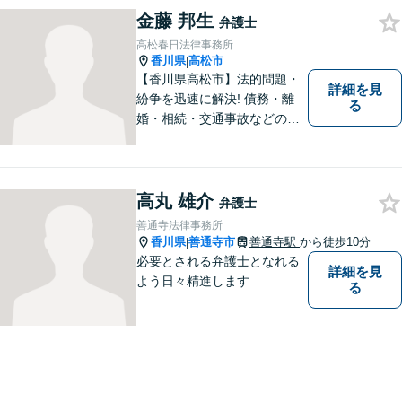
金藤 邦生
弁護士
高松春日法律事務所
香川県
高松市
|
【香川県高松市】法的問題・
詳細を見
紛争を迅速に解決! 債務・離
る
婚・相続・交通事故などの問
題でお困り方はぜひ一度ご相
談ください。
高丸 雄介
弁護士
善通寺法律事務所
香川県
善通寺市
善通寺駅
から徒歩10分
|
必要とされる弁護士となれる
詳細を見
よう日々精進します
る