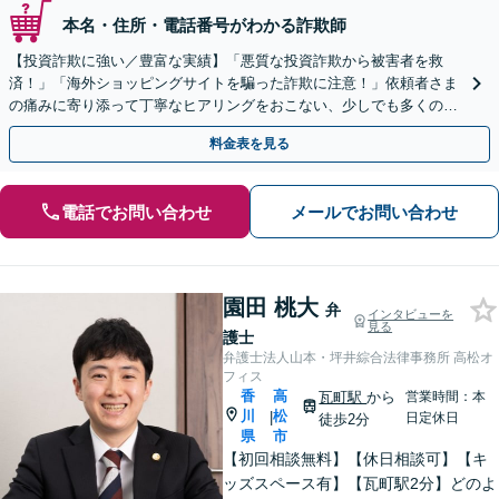
本名・住所・電話番号がわかる詐欺師
【投資詐欺に強い／豊富な実績】「悪質な投資詐欺から被害者を救
済！」「海外ショッピングサイトを騙った詐欺に注意！」依頼者さま
の痛みに寄り添って丁寧なヒアリングをおこない、少しでも多くの返
金が得られるよう尽力します！
料金表を見る
電話でお問い合わせ
メールでお問い合わせ
園田 桃大
弁
インタビューを
見る
護士
弁護士法人山本・坪井綜合法律事務所 高松オ
フィス
香
高
瓦町駅
から
営業時間：本
川
松
|
日定休日
徒歩2分
県
市
【初回相談無料】【休日相談可】【キ
ッズスペース有】【瓦町駅2分】どのよ