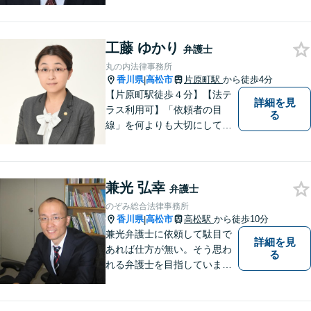
工藤 ゆかり
弁護士
丸の内法律事務所
香川県
高松市
片原町駅
から徒歩4分
|
【片原町駅徒歩４分】【法テ
詳細を見
ラス利用可】「依頼者の目
る
線」を何よりも大切にしてい
きたいと考えています。依頼
者の目線に立って、依頼者に
寄り添い、依頼者に納得して
兼光 弘幸
頂ける事件解決を目指して参
弁護士
ります。【当日／夜間／休日
のぞみ総合法律事務所
対応可】お気軽にご相談くだ
香川県
高松市
高松駅
から徒歩10分
|
さい。
兼光弁護士に依頼して駄目で
詳細を見
あれば仕方が無い。そう思わ
る
れる弁護士を目指していま
す。