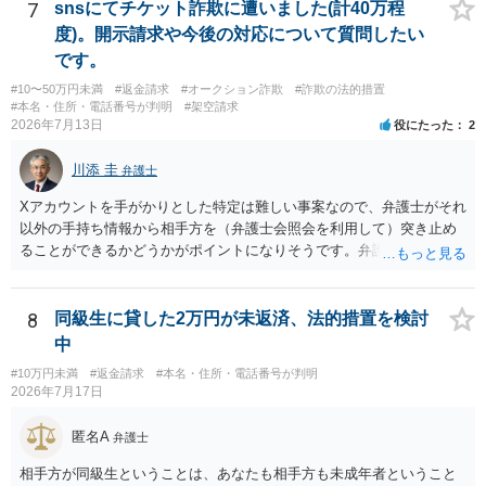
7
snsにてチケット詐欺に遭いました(計40万程
度)。開示請求や今後の対応について質問したい
です。
#10〜50万円未満
#返金請求
#オークション詐欺
#詐欺の法的措置
#本名・住所・電話番号が判明
#架空請求
2026年7月13日
役にたった
2
川添 圭
弁護士
Xアカウントを手がかりとした特定は難しい事案なので、弁護士がそれ
以外の手持ち情報から相手方を（弁護士会照会を利用して）突き止め
ることができるかどうかがポイントになりそうです。弁護士による調
査で特定が難しい可能性もあるため、警察への被害届出も同時進行さ
せることになるでしょう。見通しについては、実際の資料等を弁護士
に検討してもらう必要があると思います。弁護士費用は自由化されて
8
同級生に貸した2万円が未返済、法的措置を検討
いますので個別に確認いただく必要がありますが、そもそも回収でき
中
るかどうかが問題になり得る事案であり、被害額の規模からみると、
#10万円未満
#返金請求
#本名・住所・電話番号が判明
仮に回収できたとしても弁護士費用を差し引いた実質回収分はかなり
2026年7月17日
少なくなる可能性もあるように思います。
匿名A
弁護士
相手方が同級生ということは、あなたも相手方も未成年者ということ