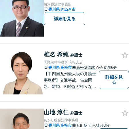
など幅広く対応。即日対応も
白河原法律事務所
可能。まずはお気軽にご相談
香川県
さぬき市
|
ください。
詳細を見る
椎名 希純
弁護士
岡野法律事務所 高松支店
香川県
高松市
高松築港駅
から徒歩6分
|
【中四国九州最大級の弁護士
詳細を見
事務所】交通事故、借金問
る
題、離婚、相続など様々な問
題について、「何度でも無
料」の相談を行っています！
まずはお気軽にご相談くださ
山地 淳仁
い！
弁護士
あかり総合法律事務所
香川県
高松市
瓦町駅
から徒歩8分
|