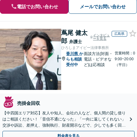
電話でお問い合わせ
メールでお問い合わせ
蔦尾 健太
広島県
インタビュ
ーを見る
郎
弁護士
ひろしまアイビー法律事務所
営業時間：0
香川県
か
面談方法(対面・
らも相談
電話・ビデオな
9:00~20:00
受付中
ど)は応相談
（平日）
売掛金回収
【中四国エリア対応】友人や知人、会社の人など、個人間の貸し借り
はご相談ください！「音信不通になった」「一向に返してくれない」
交渉や訴訟、差押え、強制執行、財産開示などで、少しでも多く回収
できるよう尽力【休日・夜間対応】【弁護士歴15年以上】
料金表を見る