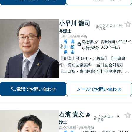
題】DV被害へ積極的に対応。お気軽に
ご相談ください。
小早川 龍司
インタビューを
見る
弁護士
小早川法律事務所
香
高
高松駅
か
営業時間：08:45~1
川
松
|
8:00（平日）
ら徒歩8分
県
市
【弁護士歴32年・元検事】【刑事事
件：初回面談無料・当日面会対応】
【土日祝・夜間相談可】刑事事件、離
婚・男女問題、相続、交通事故、債務
整理等。地域密着型で丁寧に対応しま
電話でお問い合わせ
メールでお問い合わせ
す。【高松駅徒歩10分】【所属弁護士3
名】
石濱 貴文
弁
インタビューを
見る
護士
高松丸亀町法律事務所