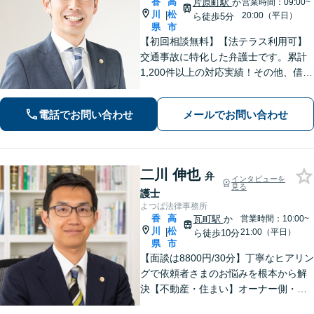
香
高
片原町駅
か
営業時間：09:00~
川
松
|
20:00（平日）
ら徒歩5分
県
市
【初回相談無料】【法テラス利用可】
交通事故に特化した弁護士です。累計
1,200件以上の対応実績！その他、借金
問題や刑事事件、男女問題、相続問
題、インターネット問題など、幅広く
電話でお問い合わせ
メールでお問い合わせ
対応します【夜間・休日面談可】【完
全個室】【高松駅10分】
二川 伸也
弁
インタビューを
見る
護士
よつば法律事務所
香
高
瓦町駅
か
営業時間：10:00~
川
松
|
21:00（平日）
ら徒歩10分
県
市
【面談は8800円/30分】丁寧なヒアリン
グで依頼者さまのお悩みを根本から解
決【不動産・住まい】オーナー側・借
主側どちらの対応も可能です【相続・