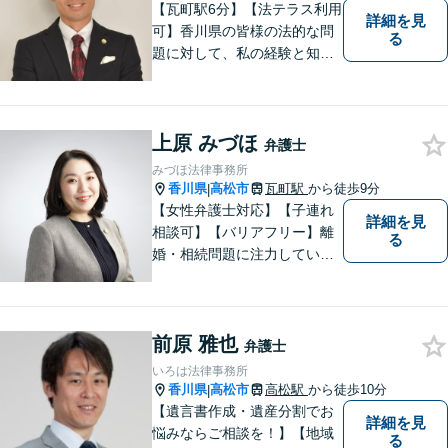
【瓦町駅6分】【法テラス利用
詳細を見
可】香川県の皆様の法的な問
る
題に対して、私の経験と知識
を活かし、最善の解決策をご
提案いたします。どんなお悩
みでもお気軽にご相談くださ
上原 みづほ
い。少しでもお役に立てるよ
弁護士
う全力でサポートいたしま
みづほ法律事務所
す。
香川県
高松市
瓦町駅
から徒歩9分
|
【女性弁護士対応】【子連れ
詳細を見
相談可】【バリアフリー】離
る
婚・相続問題に注力していま
す。女性弁護士をお探しの方
はお問い合わせください。
前原 雅也
弁護士
いろは法律事務所
香川県
高松市
高松駅
から徒歩10分
|
【遺言書作成・遺産分割でお
詳細を見
悩みならご相談を！】【地域
る