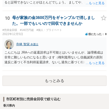
ると証明できないことがほとんどでしょう。 ましてや、相談者様の場
合、不要と言ったという事実があるとしても、それで金銭の遺産分割
をしたとは言えないと思いますし、また、今回新たに発見された現金
については、以前の分割の対象にはなっていないという主張もできる
10
母が家族の金3600万円をギャンブルで消しまし
でしょう。
た。一部でもいいので回収できませんか
#売掛金回収
#140万円超
#個人・プライベート
2022年12月5日
役にたった
8
寺林 智栄
弁護士
こんにちは JRAへの返還請求は不可能とはいいませんが、論理構成は
非常に難しいものになると思います（権利濫用ないし信義誠実の原則
違反に基づく不当利得返還請求、ないし過失に基づく相続権に侵害と
いう構成かなと個人的には思います）。 受任してくれる弁護士を探す
のも大変かもしれませんが、金額も大きい問題ですし、上記の構成だ
と時効の問題もありますので、私としては早めに弁護士に相談するこ
もっとみる
とをおすすめします。 ひとりが受任できないと言ってもすぐにあきら
めずに、何人かトライしてみてください。
市区町村別に売掛金回収で絞り込む
香川県内