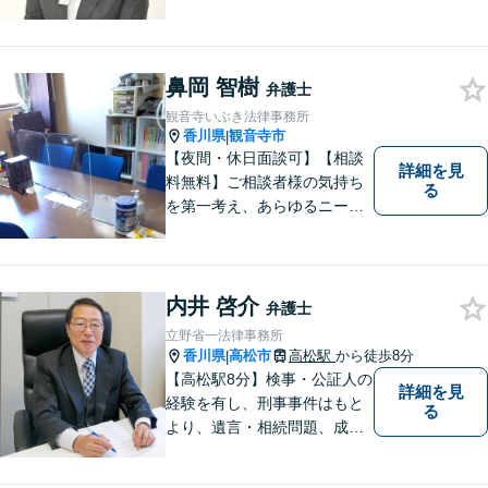
きたいと考えています。依頼
者の目線に立って、依頼者に
寄り添い、依頼者に納得して
鼻岡 智樹
頂ける事件解決を目指して参
弁護士
ります。【当日／夜間／休日
観音寺いぶき法律事務所
対応可】お気軽にご相談くだ
香川県
観音寺市
|
さい。
【夜間・休日面談可】【相談
詳細を見
料無料】ご相談者様の気持ち
る
を第一考え、あらゆるニーズ
にお応えできるプロフェッシ
ョナルとして、地域の皆さま
の問題解決のサポートをさせ
ていただきます。ご相談は無
内井 啓介
弁護士
料ですので、お気軽にご相談
立野省一法律事務所
ください。
香川県
高松市
高松駅
から徒歩8分
|
【高松駅8分】検事・公証人の
詳細を見
経験を有し、刑事事件はもと
る
より、遺言・相続問題、成年
後見関係・任意後見契約、家
族信託契約、離婚問題などの