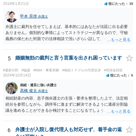
2018年1月21日
役にたった
10
甲本 晃啓
弁護士
弁護士に裁判を任せてしまえば、基本的にはあなたが法廷に出る必要
ありません。個別的な事情によってストラテジーが異なるので、守秘
義務の保たれた対面での法律相談で洗いざらい話して、ベストな方法
を検討してもらってください。
5
婚姻無効の裁判と言う言葉を出され困っています
#遺産分割
#協議
#M&A・事業承継
#相続トラブルの代理交渉
#売掛金回収
2024年10月14日
役にたった
5
相続・遺言に強い弁護士
髙橋 俊太
弁護士
相続財産の内容、息子側弁護士の主張・要求を整理した上で、法定相
続分を参照しながら、調停等に進まずに解決できるように遺産分割協
議を進めることができるか検討することになるでしょう。少なくとも
現時点で、【会社(現在私が取締役になりました)は要らないから全ての
遺産をまとめて現金でくれ】という要求に応じる必要はありません。
6
弁護士が入院し復代理人も対応せず、着手金の返