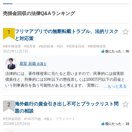
売掛金回収の法律Q&Aランキング
1
フリマアプリでの無断転載トラブル、法的リスク
と対応策
#著作権侵害
#加害者
#知的財産・特許
#売掛金回収
#商標権侵害
2021年11月7日
役にたった
35
鹿室 辰義
弁護士
法律的には、著作権侵害に当たると思いますので、民事的には損害賠
償責任と、刑事的には10年以下の懲役若しくは1000万円以下の罰金と
いう刑事責任を負う可能性があると考えます。 実際に、裁判になった
り、刑事責任を問われるかは、内容等によりますが、警察が被害届を
受理すると、取調べ等の捜査が行われる可能性があります。 そして、
刑事責任を軽くするためには、被害弁償等を行う必要があります。 今
2
海外銀行の資金引き出し不可とブラックリスト問
後の対応としては、まずは、弁護士に相談するのが良いと思います。
題の相談
#売掛金回収
#140万円超
#個人・プライベート
2024年10月24日
役にたった
19