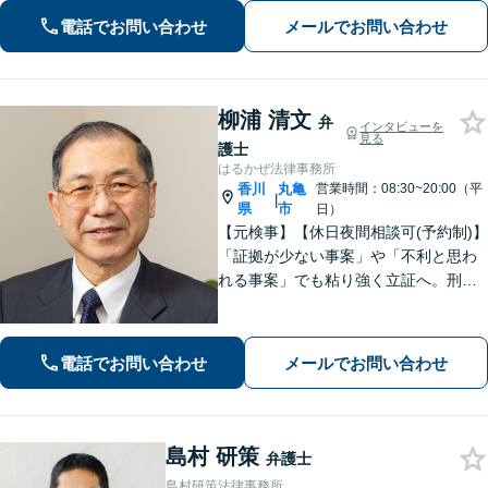
遺言】他士業との連携でスピーディー
電話でお問い合わせ
メールでお問い合わせ
に解決します【夜間・休日相談可】
【個室完備】【瓦町駅10分】
柳浦 清文
弁
インタビューを
見る
護士
はるかぜ法律事務所
香川
丸亀
営業時間：08:30~20:00（平
|
県
市
日）
【元検事】【休日夜間相談可(予約制)】
「証拠が少ない事案」や「不利と思わ
れる事案」でも粘り強く立証へ。刑事
事件だけでなく、離婚、相続、交通事
故、不動産などのトラブルにも幅広く
対応。丁寧な説明とヒアリングで、問
電話でお問い合わせ
メールでお問い合わせ
題解決に尽力します。
島村 研策
弁護士
島村研策法律事務所