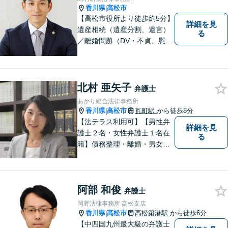
香川県
高松市
|
【高松市役所より徒歩約5分】
詳細を見
遺産相続（遺産分割、遺言）
る
／離婚問題（DV・不貞、慰謝
料、財産分与）／不動産／刑
事弁護など取扱い。満足度の
高いリーガルサービスをご提
供します。
北村 亜矢子
弁護士
あかり総合法律事務所
香川県
高松市
瓦町駅
から徒歩8分
|
【法テラス利用可】【男性弁
詳細を見
護士２名・女性弁護士１名在
る
籍】債務整理・離婚・男女問
題・相続・労働問題・企業法
務・犯罪被害者支援に注力。
丁寧な対応とわかりやすい説
阿部 和俊
明を心がけています。早期解
弁護士
決のため、まずはお気軽にご
岡野法律事務所 高松支店
相談ください。
香川県
高松市
高松築港駅
から徒歩6分
|
【中四国九州最大級の弁護士