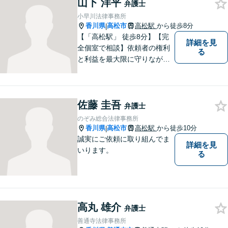
山下 洋平
ます。お悩みの方はぜひご相
弁護士
談にいらしてください。
小早川法律事務所
香川県
高松市
高松駅
から徒歩8分
|
【「高松駅」 徒歩8分】【完
詳細を見
全個室で相談】依頼者の権利
る
と利益を最大限に守りなが
ら、効果的な法的手続きを進
めるよう努めます。 問題が悪
化する前におよその方向性を
佐藤 圭吾
見出すお手伝いができれば、
弁護士
幸いです。お気軽にご相談く
のぞみ総合法律事務所
ださい。
香川県
高松市
高松駅
から徒歩10分
|
誠実にご依頼に取り組んでま
詳細を見
いります。
る
高丸 雄介
弁護士
善通寺法律事務所