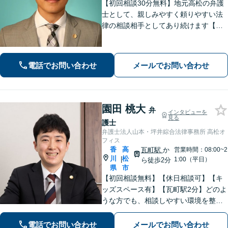
【初回相談30分無料】地元高松の弁護
士として、親しみやすく頼りやすい法
律の相談相手としてあり続けます【相
続問題】他士業とスムーズに連携し、
納得できる解決の実現を目指します
【離婚問題】不貞慰謝料の請求する側
電話でお問い合わせ
メールでお問い合わせ
／された側、双方に対応【弁護士歴10
年以上】
園田 桃大
弁
インタビューを
見る
護士
弁護士法人山本・坪井綜合法律事務所 高松オ
フィス
香
高
瓦町駅
か
営業時間：08:00~2
川
松
|
1:00（平日）
ら徒歩2分
県
市
【初回相談無料】【休日相談可】【キ
ッズスペース有】【瓦町駅2分】どのよ
うな方でも、相談しやすい環境を整え
ています。依頼者様に寄り添った対応
を心がけています。【離婚・男女問
電話でお問い合わせ
メールでお問い合わせ