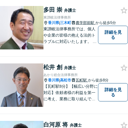
家事関係の事件を中心に取り
多田 崇
扱うほか、一般民事事件も取
弁護士
り扱っております。
東讃岐法律事務所
香川県
三木町
農学部前駅
から徒歩5分
|
東讃岐法律事務所では、個人
詳細を見
や企業の皆様の抱える法的ト
る
ラブルに対応いたします。 高
松まで行くのは少し遠いとい
う方は、当事務所をご利用く
ださい。
松井 創
弁護士
あかり総合法律事務所
香川県
高松市
瓦町駅
から徒歩8分
|
【瓦町駅8分】【幅広い分野に
詳細を見
対応】依頼者様の利益を第一
る
に考え、業務に取り組んでお
ります。秘密厳守、親身な相
談、最適な解決策をご提案い
たします。離婚・借金・刑事
白河原 将
事件・交通事故・不動産問題
弁護士