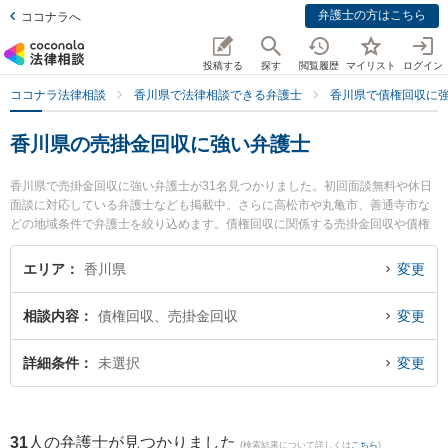
弁護士の方はこちら
ココナラへ
投稿する
探す
閲覧履歴
マイリスト
ログイン
ココナラ法律相談
香川県で法律相談できる弁護士
香川県で債権回収に
香川県の売掛金回収に強い弁護士
香川県で売掛金回収に強い弁護士が31名見つかりました。初回面談無料や休日
面談に対応している弁護士なども掲載中。さらに高松市や丸亀市、善通寺市な
どの地域条件で弁護士を絞り込めます。債権回収に関係する売掛金回収や債権
回収代行、債権の時効中断等の細かな分野での絞り込み検索もでき便利です。
特に木田法律事務所の木田 直太郎弁護士や東京スタートアップ法律事務所 高松
エリア
香川県
変更
支店の三浦 恵太弁護士、弁護士法人山本・坪井綜合法律事務所 高松オフィスの
山本 弘喜弁護士のプロフィール情報や弁護士費用、強みなどが注目されていま
相談内容
債権回収、売掛金回収
変更
す。『香川県で土日や夜間に発生した売掛金回収のトラブルを今すぐに弁護士
に相談したい』『売掛金回収のトラブル解決の実績豊富な近くの弁護士を検索
したい』『初回相談無料で売掛金回収を法律相談できる香川県内の弁護士に相
詳細条件
未選択
変更
談予約したい』などでお困りの相談者さんにおすすめです。
31
人の弁護士が見つかりました
(検索結果について詳しくは
こちら
)