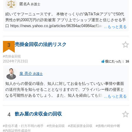
匿名A
弁護士
続いてヤフーニュースです。 本物そっくりの“偽TikTokアプリ”で50代
男性が約2000万円の詐欺被害 アプリ上でショップ運営と信じさせる手
口 https://news.yahoo.co.jp/articles/96394ac04984acf1acaa293f13ccf5
009d26bfe6
3
売掛金回収の法的リスク
#売掛金回収
2024年7月23日
役にたった
16
泉 亮介
弁護士
知人からの督促の場合、知人に対してお金を払っていない事情や書面
の送付先等を知らせることとなりますので、プライバシー権の侵害と
なる可能性があるでしょう。 また、知人を経由しても効果はあまり期
待できないかと思われます。 他の先生方のご指摘のとおり、支払督促
や民事訴訟の提起等裁判手続きを試みた方が良いでしょう。
4
飲み屋の未収金の回収
#音信不通・行方不明の相手
#売掛金回収
#遅延損害金回収
#債権の時効中断
#内容証明作成送付