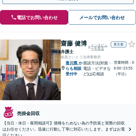
電話でお問い合わせ
メールでお問い合わせ
齋藤 健博
東京都
インタビュ
ーを見る
弁護士
銀座さいとう法律事務所
営業時間：0
香川県
か
面談方法(対面・
らも相談
電話・ビデオな
6:00~23:55
受付中
ど)は応相談
（平日）
売掛金回収
【当日・休日・夜間相談可】債権をためない為の予防策と実際の回収
はお任せください。迅速に行動し丁寧に対応いたします。まずはお電
話ください。