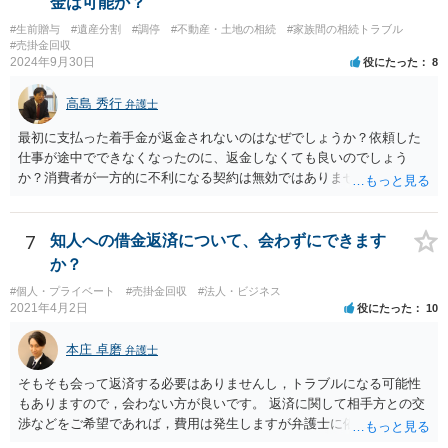
金は可能か？
#生前贈与
#遺産分割
#調停
#不動産・土地の相続
#家族間の相続トラブル
#売掛金回収
2024年9月30日
役にたった
8
高島 秀行
弁護士
最初に支払った着手金が返金されないのはなぜでしょうか？依頼した
仕事が途中でできなくなったのに、返金しなくても良いのでしょう
か？消費者が一方的に不利になる契約は無効ではありませんか？
着手金は、前の弁護士が倒れるまでにやった仕事に応じて清算する義
務があると思います。 倒れた弁護士が所属する弁護士会に相談さ
れた方がよいと思います。 倒れた弁護士は脳梗塞で倒れたようで
7
知人への借金返済について、会わずにできます
すが、 判断能力があり、復代理を倒れた弁護士の判断で復代理を
か？
選任したのか 即ち、復代理人の選任は有効なのかという問題もあ
#個人・プライベート
#売掛金回収
#法人・ビジネス
ると思います。
2021年4月2日
役にたった
10
本庄 卓磨
弁護士
そもそも会って返済する必要はありませんし，トラブルになる可能性
もありますので，会わない方が良いです。 返済に関して相手方との交
渉などをご希望であれば，費用は発生しますが弁護士に依頼すること
はできます。 ご依頼された場合は，弁護士を介して連絡することがで