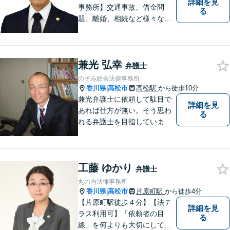
詳細を見
事務所】交通事故、借金問
る
題、離婚、相続など様々な問
題について、「何度でも無
料」の相談を行っています！
まずはお気軽にご相談くださ
兼光 弘幸
い！
弁護士
のぞみ総合法律事務所
香川県
高松市
高松駅
から徒歩10分
|
兼光弁護士に依頼して駄目で
詳細を見
あれば仕方が無い。そう思わ
る
れる弁護士を目指していま
す。
工藤 ゆかり
弁護士
丸の内法律事務所
香川県
高松市
片原町駅
から徒歩4分
|
【片原町駅徒歩４分】【法テ
詳細を見
ラス利用可】「依頼者の目
る
線」を何よりも大切にしてい