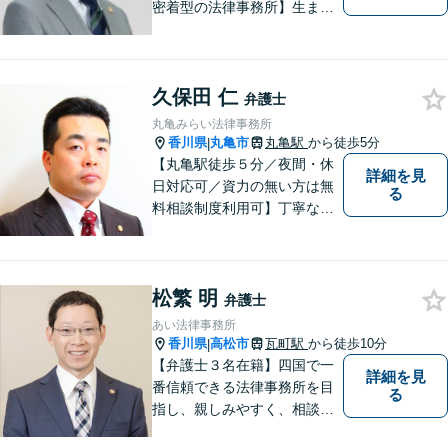
密着型の法律事務所】生まれ
育った香川県・高松市で、法
律問題にお悩みの方々の心強
い味方として、日々法律業務
久保田 仁
に取り組んでいます。相談・
弁護士
依頼しやすい環境づくりを徹
丸亀みらい法律事務所
底しています！【ZOOM面談
香川県
丸亀市
丸亀駅
から徒歩5分
|
対応可】
【丸亀駅徒歩５分／夜間・休
詳細を見
日対応可／資力の無い方は無
る
料相談制度利用可】丁寧な対
応を心がけております。お気
軽にご相談ください。（相談
は事前に御予約願います）
松繁 明
弁護士
あい法律事務所
香川県
高松市
瓦町駅
から徒歩10分
|
【弁護士３名在籍】四国で一
詳細を見
番信頼できる法律事務所を目
る
指し、親しみやすく、相談し
やすい環境を整えておりま