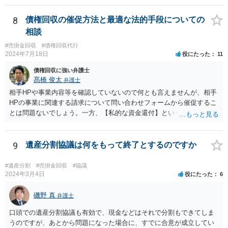
きますので，ご自身で対応する必要はなくなります。
8
債権回収の催促方法と最適な法的手段についての
相談
#売掛金回収
#債権回収代行
2024年7月18日
役にたった
11
債権回収に強い弁護士
髙橋 俊太
弁護士
相手HPや事業内容等を確認していないので何とも言えませんが、相手
HPの事業に関連する請求について問い合わせフォームから催促するこ
とは問題ないでしょう。一方、【私的な資金還付】という点が事業と
無関係であれば、問い合わせフォームから督促することはお勧めでき
ないところです。
9
遺産分割協議は何をもって終了とするのですか
#遺産分割
#売掛金回収
#協議
2024年3月4日
役にたった
6
磯野 真
弁護士
口頭での遺産分割協議も有効で、現金などはそれで分割もできてしま
うのですが、あとから問題になった場合に、すでに合意が成立してい