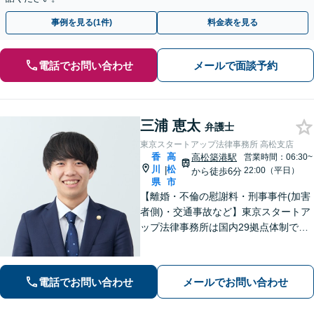
事例を見る(1件)
料金表を見る
電話でお問い合わせ
メールで面談予約
三浦 恵太
弁護士
東京スタートアップ法律事務所 高松支店
香
高
高松築港駅
営業時間：06:30~
川
松
|
22:00（平日）
から徒歩6分
県
市
【離婚・不倫の慰謝料・刑事事件(加害
者側)・交通事故など】東京スタートア
ップ法律事務所は国内29拠点体制で全
国対応！【ご自宅からの電話相談にも
対応(法律相談は完全予約制)】各分野で
専門性の高い弁護士が寄り添い解決を
電話でお問い合わせ
メールでお問い合わせ
サポートします。