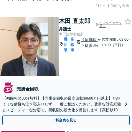
31件中 1-30件を表示
木田 直太郎
インタビューを
見る
弁護士
木田法律事務所
香
高
片原町駅
か
営業時間：09:00~
川
松
|
18:00（平日）
ら徒歩8分
県
市
売掛金回収
【初回相談30分無料】【売掛金回収の最高回収額600万円以上】どの
ような債権も泣き寝入りせず、一度ご相談ください。豊富な対応経験
とスピーディーな対応で、回収額の最大化を目指します【高松駅10
分】【平日夜間・土日祝対応可（要予約）】
料金表を見る