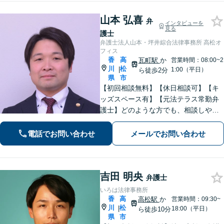
山本 弘喜
弁
インタビューを
見る
護士
弁護士法人山本・坪井綜合法律事務所 高松オ
フィス
香
高
瓦町駅
か
営業時間：08:00~2
川
松
|
1:00（平日）
ら徒歩2分
県
市
【初回相談無料】【休日相談可】【キ
ッズスペース有】【元法テラス常勤弁
護士】どのような方でも、相談しやす
い環境を整えています。依頼者様に寄
り添った対応を心がけています。【離
電話でお問い合わせ
メールでお問い合わせ
婚・男女問題】DV被害へ積極的に対
応。お気軽にご相談ください。
吉田 明央
弁護士
いろは法律事務所
香
高
高松駅
か
営業時間：09:30~
川
松
|
18:00（平日）
ら徒歩10分
県
市