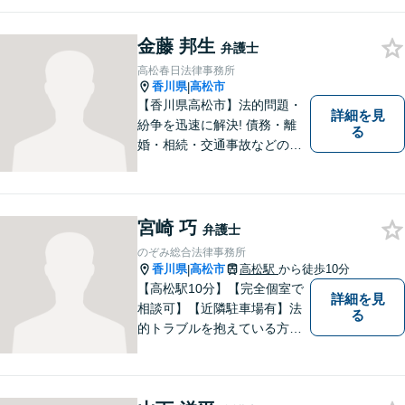
す。お気軽にご相談くださ
い。
金藤 邦生
弁護士
高松春日法律事務所
香川県
高松市
|
【香川県高松市】法的問題・
詳細を見
紛争を迅速に解決! 債務・離
る
婚・相続・交通事故などの問
題でお困り方はぜひ一度ご相
談ください。
宮崎 巧
弁護士
のぞみ総合法律事務所
香川県
高松市
高松駅
から徒歩10分
|
【高松駅10分】【完全個室で
詳細を見
相談可】【近隣駐車場有】法
る
的トラブルを抱えている方の
不安を一日でも早く取り除
き、穏やかな日々を取り戻す
お手伝いがしたいと考えてい