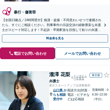
暴行・傷害罪
【全国13拠点／24時間受付】痴漢・盗撮・不同意わいせつで逮捕され
たら、すぐにご相談ください。刑事事件の示談交渉の経験豊富な弁護
士がスピード対応します！不起訴・早期釈放を目指して粘りの弁護活
動を行います。
料金表を見る
電話でお問い合わせ
メールでお問い合わせ
瀧澤 花梨
東京都
インタビュ
ーを見る
弁護士
東京スタートアップ法律事務所
営業時間：0
山口県
か
面談方法(対面・
らも相談
電話・ビデオな
6:30~22:00
受付中
ど)は応相談
（平日）