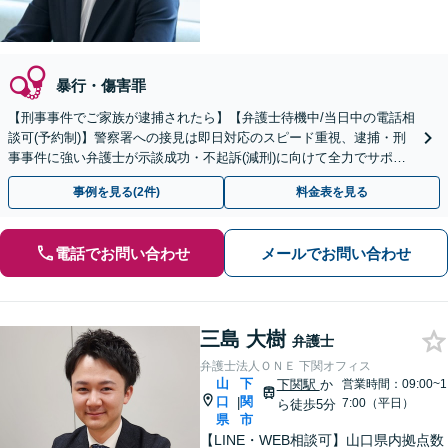
暴行・傷害罪
【刑事事件でご家族が逮捕されたら】【弁護士待機中/当日中の電話相
談可(予約制)】警察署への接見は即日対応のスピード重視、逮捕・刑
事事件に強い弁護士が示談成功・不起訴(減刑)に向けて全力でサポー
トします。【加害者側の相談専門】
事例を見る(2件)
料金表を見る
電話でお問い合わせ
メールでお問い合わせ
三島 大樹
弁護士
弁護士法人ＯＮＥ 下関オフィス
山
下
下関駅
か
営業時間：09:00~1
口
関
|
7:00（平日）
ら徒歩5分
県
市
【LINE・WEB相談可】山口県内拠点数