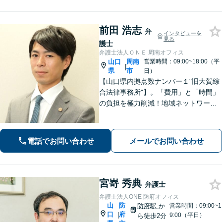
前田 浩志
弁
インタビューを
見る
護士
弁護士法人ＯＮＥ 周南オフィス
山口
周南
営業時間：09:00~18:00（平
|
県
市
日）
【山口県内拠点数ナンバー１"旧大賀綜
合法律事務所"】。「費用」と「時間」
の負担を極力削減！地域ネットワーク
を活用し、依頼者が望む解決を目指し
ます。お気軽にご相談ください。【相
続・遺言に強い】不動産の売却や相続
電話でお問い合わせ
メールでお問い合わせ
税対策なども親身に対応◎
宮嵜 秀典
弁護士
弁護士法人ONE 防府オフィス
山
防
防府駅
か
営業時間：09:00~1
口
府
|
9:00（平日）
ら徒歩2分