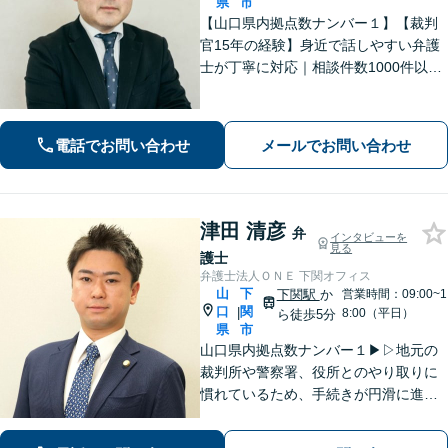
県
市
【山口県内拠点数ナンバー１】【裁判
官15年の経験】身近で話しやすい弁護
士が丁寧に対応｜相談件数1000件以上
の実績をもとに、地域事情に寄り添っ
た適切なアドバイスを提供します。安
心してお任せください。【夜間対応】
電話でお問い合わせ
メールでお問い合わせ
津田 清彦
弁
インタビューを
見る
護士
弁護士法人ＯＮＥ 下関オフィス
山
下
下関駅
か
営業時間：09:00~1
口
関
|
8:00（平日）
ら徒歩5分
県
市
山口県内拠点数ナンバー１▶︎▷地元の
裁判所や警察署、役所とのやり取りに
慣れているため、手続きが円滑に進み
ます。また、「近くに事務所がある」
ことで、仕事帰りや急な事態でも相談