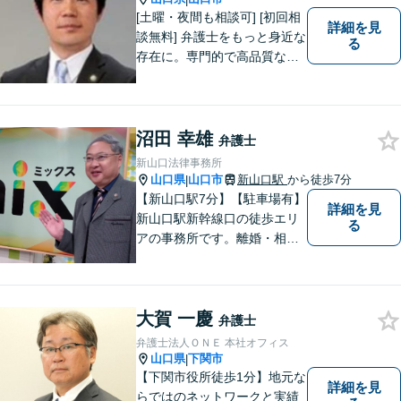
[土曜・夜間も相談可] [初回相
詳細を見
談無料] 弁護士をもっと身近な
る
存在に。専門的で高品質なリ
ーガルサービスを提供しま
す。
沼田 幸雄
弁護士
新山口法律事務所
山口県
山口市
新山口駅
から徒歩7分
|
【新山口駅7分】【駐車場有】
詳細を見
新山口駅新幹線口の徒歩エリ
る
アの事務所です。離婚・相続
などの家庭紛争、個別労使紛
争などを中心として相談をさ
せていただいております。気
大賀 一慶
になることがあれば、おたず
弁護士
ねください。
弁護士法人ＯＮＥ 本社オフィス
山口県
下関市
|
【下関市役所徒歩1分】地元な
詳細を見
らではのネットワークと実績