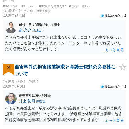
#DV・暴力
#モラハラ
#生活費を渡さない
#暴行・傷害罪
#慰謝料請求したい側
#離婚協議
2026年8月4日
役にたった
2
離婚・男女問題に強い弁護士
泉 亮介
弁護士
こちらで弁護士を探すことは出来ないため，ココナラの中でお探しい
ただいてご連絡をお取りいただくか，インターネット等でお探しいた
だく必要があるかと思われます。
3
傷害事件の損害賠償請求と弁護士依頼の必要性に
ついて
#被害者
#暴行・傷害罪
2026年8月6日
役にたった
1
刑事事件に強い弁護士
井上 祐司
弁護士
そもそも弁護士が作成する訴状中の損害費目としては、慰謝料と休業
損害、治療費は明確に分けられます。 治療費と休業損害は実額、慰謝
料は交通事故を基準にある程度相場が決まっていますが、全治１０日
間の打撲であれば実際のところ１０～１５万円程度が相場だと思われ