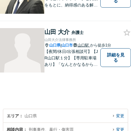
る
をもとに、納得感のある解決
策をサポート！お悩みの方は
お気軽にご相談ください。
山田 大介
弁護士
山田大介法律事務所
山口県
山口市
山口駅
から徒歩1分
|
【夜間/休日/出張相談可】【J
詳細を見
R山口駅１分】【専用駐車場
る
あり】「なんとかなるから大
丈夫」ではなく、まずはその
お悩みをお聞かせください。
個人・法人問わず、お困りの
方はお気軽にご相談くださ
い。
エリア
山口県
変更
相談内容
刑事事件、暴行・傷害罪
変更