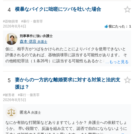
ます。 そうすると、弁護士に依頼した場合はおそらく高い確率で費用
倒れ（回収しても全額弁護士費用となる）となる可能性が高いものと
4
横暴なバイクに咄嗟にツバを吐いた場合
予想します。 本人訴訟で進める場合には、すでに刑事手続が終了して
いる以上、相手方に資力がないことが多く回収できないケースが多い
#器物損壊
#暴行・傷害罪
（そのため、刑事事件の手続き中に、不本意ではあっても加害者の身
2026年8月4日
役にたった
1
体拘束と、処分待ちという状況を利用して、被害弁償を受けておくこ
刑事事件に強い弁護士
とが有効である場合が多い）ことを考慮しておく必要があります。
森本 偲音
弁護士
仮に、相手方がつばをかけられたことによりバイクを使用できないと
評価されるのであれば、器物損壊罪に該当する可能性があります。 そ
の他軽犯罪法（１条26号）に該当する可能性もあるかと存じます。 確
かにバイクの運転手に落ち度がある側面は大きいかとは存じますが、
ご相談者様の対応によってはご相談者の方にも責任が生じてしまう 可
能性がございますので、冷静にご対応いただくようご留意いただけれ
5
妻からの一方的な離婚要求に対する対策と法的支
ばと存じます。 以上、ご参考までに。
援は？
#被害者
#暴行・傷害罪
2026年8月5日
匿名A
弁護士
なにか有効な打開策などありますでしょうか？ 弁護士への依頼でしょ
うか。 早い段階で、反論を組み立てて、認否で自白にならないように