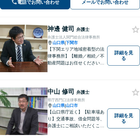
電話でお問い合わせ
メールでお問い合わせ
に行きやすくなります。法律トラブル
は「地域密着」の当事務所にご相談く
ださい。
神邊 健司
弁護士
弁護士法人関門総合法律事務所
山口県
下関市
|
【下関エリア地域密着型の法
詳細を見
律事務所】【離婚／相続／不
る
動産問題はお任せください】
法テラス可！小さな問題であ
っても、不安は抱え込まずご
相談ください。お一人おひと
りの声を大切にし、適切な解
中山 修司
弁護士
決方法をご提案いたします。
県庁西門口法律事務所
山口県
山口市
|
【山口県庁近く】【駐車場あ
詳細を見
り】交通事故、借金問題等、
る
弁護士にご相談いただくこと
で解決の道筋が開ける可能性
が高まります。ぜひ一度ご相