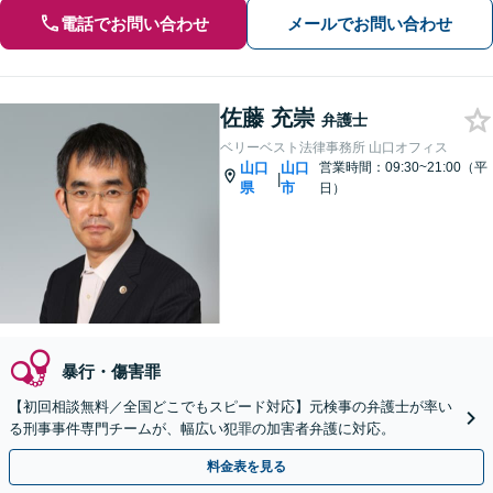
電話でお問い合わせ
メールでお問い合わせ
佐藤 充崇
弁護士
ベリーベスト法律事務所 山口オフィス
山口
山口
営業時間：09:30~21:00（平
|
県
市
日）
暴行・傷害罪
【初回相談無料／全国どこでもスピード対応】元検事の弁護士が率い
る刑事事件専門チームが、幅広い犯罪の加害者弁護に対応。
料金表を見る