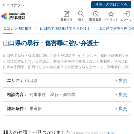
弁護士の方はこちら
ココナラへ
投稿する
探す
閲覧履歴
マイリスト
ログイン
ココナラ法律相談
山口県で法律相談できる弁護士
山口県で刑事事件に
山口県の暴行・傷害罪に強い弁護士
山口県で暴行・傷害罪に強い弁護士が18名見つかりました。初回面談無料や休
日面談に対応している弁護士、解決事例を持つ弁護士なども掲載中。さらに山
口市や下関市、防府市などの地域条件で弁護士を絞り込めます。刑事事件に関
係する加害者側や少年事件、再犯・前科あり等の細かな分野での絞り込み検索
もでき便利です。特にミチシルベ法律事務所の川上 弘達弁護士やベリーベスト
エリア
山口県
変更
法律事務所 山口オフィスの佐藤 充崇弁護士、弁護士法人ラグーンの湊 奈都美
弁護士のプロフィール情報や弁護士費用、強みなどが注目されています。『山
相談内容
刑事事件、暴行・傷害罪
変更
口県で土日や夜間に発生した暴行・傷害罪のトラブルを今すぐに弁護士に相談
したい』『暴行・傷害罪のトラブル解決の実績豊富な近くの弁護士を検索した
い』『初回相談無料で暴行・傷害罪を法律相談できる山口県内の弁護士に相談
詳細条件
未選択
変更
予約したい』などでお困りの相談者さんにおすすめです。
18
人の弁護士が見つかりました
(検索結果について詳しくは
こちら
)