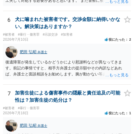
工夫して対処する必要があると思います。 また警察に被害届を出すと
して、なんとか受理してもらうための方策などありますでしょうか？
告訴状を作って証拠をそろえて出すことでしょう。
6
犬に噛まれた被害者です。交渉金額に納得いかな
い。解決策はありますか？
#被害者
#暴行・傷害罪
#示談交渉
#加害者
2026年7月10日
役にたった
2
肥田 弘昭
弁護士
後遺障害が発生しているかどうかにより慰謝料などが異なってきま
す。前記の事情ですと、相手方弁護士の提示額やその内訳などあれ
ば、弁護士と面談相談をお勧めします。腕が動かない等あれば後遺障
害として通院慰謝料に加えて後遺障害慰謝料、逸失利益の請求も可能
となります。ご参考にしてください。
7
加害生徒による傷害事件の隠蔽と責任追及の可能
性は？加害生徒の処分は？
#被害者
#暴行・傷害罪
2026年7月18日
役にたった
1
肥田 弘昭
弁護士