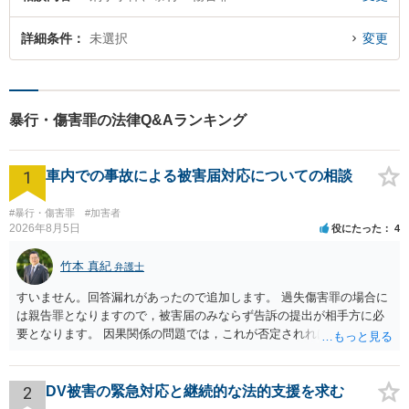
詳細条件
未選択
変更
暴行・傷害罪の法律Q&Aランキング
1
車内での事故による被害届対応についての相談
#暴行・傷害罪
#加害者
2026年8月5日
役にたった
4
竹本 真紀
弁護士
すいません。回答漏れがあったので追加します。 過失傷害罪の場合に
は親告罪となりますので，被害届のみならず告訴の提出が相手方に必
要となります。 因果関係の問題では，これが否定されれば ①刑事的に
は傷害が否定されるので，故意が認められれば暴行罪，過失のみと判
断されれば処罰規定がない状態になると思います。 ②民事的には傷害
部分が否定されますので，暴行行為自体による損害（慰謝料的なもの
2
DV被害の緊急対応と継続的な法的支援を求む
になるでしょうか…）だけが対象となってきます。