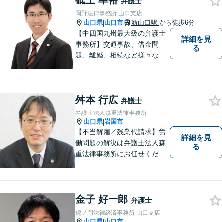
砥上 幸裕
弁護士
岡野法律事務所 山口支店
山口県
山口市
新山口駅
から徒歩6分
|
【中四国九州最大級の弁護士
詳細を見
事務所】交通事故、借金問
る
題、離婚、相続など様々な問
題について、「何度でも無
料」の相談を行っています！
まずはお気軽にご相談くださ
舛本 行広
い！
弁護士
弁護士法人森重法律事務所
山口県
岩国市
|
【不当解雇／残業代請求】労
詳細を見
働問題の解決は弁護士法人森
る
重法律事務所にお任せくださ
い
金子 好一郎
弁護士
虎ノ門法律経済事務所 山口支店
山口県
山口市
|