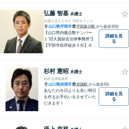
談ください。専門知識を有す
る弁護士が、客観的視点から
弘藤 智基
弁護士
事案を検討し、最適の解決方
弁護士法人ＯＮＥ 宇部オフィス
法を探ります。
山口県
宇部市
宇部新川駅
から徒歩10分
|
【山口県内拠点数ナンバー
詳細を見
１”旧大賀綜合法律事務所"】
る
【宇部市役所徒歩５分】ネッ
トワークを活かし、寄り添い
ながらサポートをいたしま
す。お困りの方はお気軽にご
杉村 憲昭
相談ください。
弁護士
杉村法律事務所
山口県
岩国市
岩国駅
から徒歩3分
|
あなたの今日よりも良い明日
詳細を見
を作るお手伝いをさせていた
る
だきます！