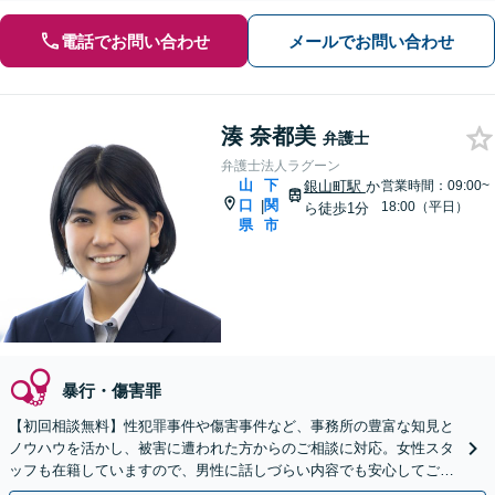
電話でお問い合わせ
メールでお問い合わせ
湊 奈都美
弁護士
弁護士法人ラグーン
山
下
銀山町駅
か
営業時間：09:00~
口
関
|
18:00（平日）
ら徒歩1分
県
市
暴行・傷害罪
【初回相談無料】性犯罪事件や傷害事件など、事務所の豊富な知見と
ノウハウを活かし、被害に遭われた方からのご相談に対応。女性スタ
ッフも在籍していますので、男性に話しづらい内容でも安心してご相
談ください【完全個室で対応】【休日・夜間相談可】