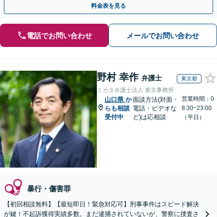
料金表を見る
電話でお問い合わせ
メールでお問い合わせ
野村 幸作
弁護士
東京都
ミカタ弁護士法人 東京事務所
営業時間：0
山口県
か
面談方法(対面・
らも相談
電話・ビデオな
8:30~23:00
受付中
ど)は応相談
（平日）
暴行・傷害罪
【初回相談無料】【最短即日！緊急対応可】刑事事件はスピード解決
が鍵！不起訴獲得実績多数。まだ逮捕されていないが、警察に捜査さ