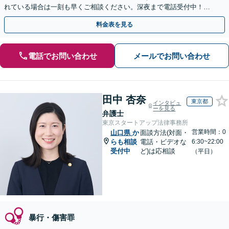
れている場合は一刻も早くご相談ください。深夜まで電話受付中！痴
漢／盗撮／のぞき／その他性犯罪など
料金表を見る
電話でお問い合わせ
メールでお問い合わせ
田中 杏奈
東京都
インタビュ
ーを見る
弁護士
東京スタートアップ法律事務所
営業時間：0
山口県
か
面談方法(対面・
らも相談
電話・ビデオな
6:30~22:00
受付中
ど)は応相談
（平日）
暴行・傷害罪