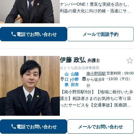
ナンバーONE！豊富な実績を活かし、
利益の最大化に向け的確・迅速にサポ
ート。法的助言だけでなく、解決後の
未来を見据えたプランをご提案。離婚
問題／交通事故等、あなたの味方とし
電話でお問い合わせ
メールで面談予約
て尽力します【完全個室】【下関駅5
分】
伊藤 政弘
弁護士
せとうち総合法律事務所
南小野田駅
営業時間：09:00
山
山陽
~19:00（平日）
口
小野
から徒歩9
|
県
田市
分
【南小野田駅9分】【地域に根付いた弁
護士】相談者さまのお気持ちに寄り添
ったサービスを【交通事故】医療調査
を徹底的に行い、然るべき補償を受け
られるようサポートします【相続】事
実調査と判例をリサーチし、不公平感
電話でお問い合わせ
メールでお問い合わせ
のない相続を実現【WEB面談】