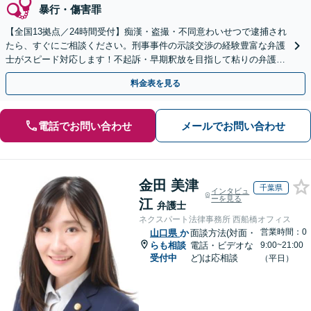
暴行・傷害罪
【全国13拠点／24時間受付】痴漢・盗撮・不同意わいせつで逮捕され
たら、すぐにご相談ください。刑事事件の示談交渉の経験豊富な弁護
士がスピード対応します！不起訴・早期釈放を目指して粘りの弁護活
動を行います。
料金表を見る
電話でお問い合わせ
メールでお問い合わせ
金田 美津
千葉県
インタビュ
ーを見る
江
弁護士
ネクスパート法律事務所 西船橋オフィス
営業時間：0
山口県
か
面談方法(対面・
らも相談
電話・ビデオな
9:00~21:00
受付中
ど)は応相談
（平日）