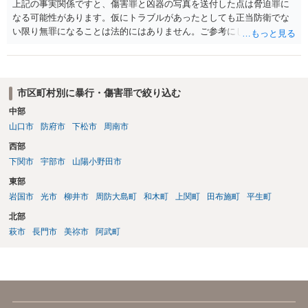
上記の事実関係ですと、傷害罪と凶器の写真を送付した点は脅迫罪に
なる可能性があります。仮にトラブルがあったとしても正当防衛でな
い限り無罪になることは法的にはありません。ご参考にしてくださ
い。
市区町村別に暴行・傷害罪で絞り込む
中部
山口市
防府市
下松市
周南市
西部
下関市
宇部市
山陽小野田市
東部
岩国市
光市
柳井市
周防大島町
和木町
上関町
田布施町
平生町
北部
萩市
長門市
美祢市
阿武町