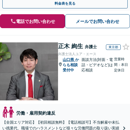
料金表を見る
電話でお問い合わせ
メールでお問い合わせ
正木 絢生
弁護士
東京都
弁護士法人ユア・エース
営業時
山口県
か
面談方法(対面・電
らも相談
話・ビデオなど)は
間：本日
受付中
応相談
定休日
労働・雇用契約違反
【全国エリア対応】【初回相談無料】【電話相談可】不当解雇や未払
い残業代、職場でのハラスメントなど様々な労働問題の取り扱い実績