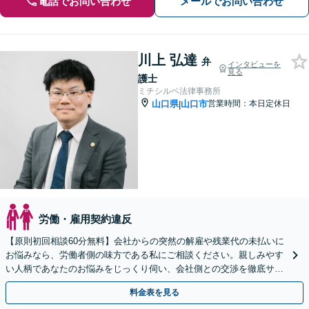
電話でお問い合わせ
メールでお問い合わせ
川上 弘達
弁
インタビューを
見る
護士
ミチシルベ法律事務所
山口県
山口市
営業時間：本日定休日
|
労働・雇用契約違反
【原則初回相談60分無料】会社からの突然の解雇や残業代の未払いに
お悩みなら、労働者側の味方である私にご相談ください。親しみやす
い人柄であなたのお悩みをじっくり伺い、会社側との交渉を徹底サポ
ートします。【web面談可能】
料金表を見る