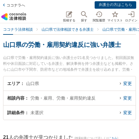
弁護士の方はこちら
ココナラへ
投稿する
探す
閲覧履歴
マイリスト
ログイン
ココナラ法律相談
山口県で法律相談できる弁護士
山口県で労働・雇用
山口県の労働・雇用契約違反に強い弁護士
山口県で労働・雇用契約違反に強い弁護士が21名見つかりました。初回面談無
料や休日面談に対応している弁護士、解決事例を持つ弁護士なども掲載中。さ
らに山口市や下関市、防府市などの地域条件で弁護士を絞り込めます。労働・
雇用に関係する不当解雇や退職勧奨、内定取消等の細かな分野での絞り込み検
索もでき便利です。特にベリーベスト法律事務所 山口オフィスの佐藤 充崇弁護
エリア
山口県
変更
士やミチシルベ法律事務所の川上 弘達弁護士、弁護士法人ONE 防府オフィスの
宮嵜 秀典弁護士のプロフィール情報や弁護士費用、強みなどが注目されていま
相談内容
労働・雇用、労働・雇用契約違反
変更
す。『山口県で土日や夜間に発生した労働・雇用契約違反のトラブルを今すぐ
に弁護士に相談したい』『労働・雇用契約違反のトラブル解決の実績豊富な近
くの弁護士を検索したい』『初回相談無料で労働・雇用契約違反を法律相談で
詳細条件
未選択
変更
きる山口県内の弁護士に相談予約したい』などでお困りの相談者さんにおすす
めです。
21
人の弁護士が見つかりました
(検索結果について詳しくは
こちら
)