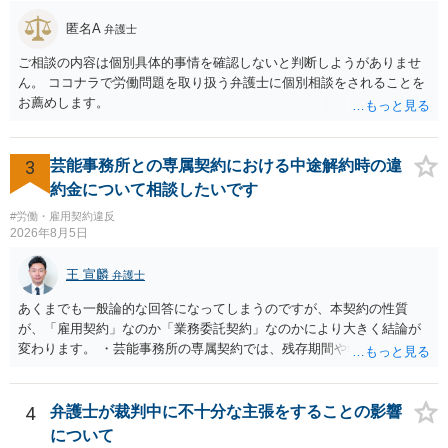
（慰謝料）を請求する選択肢がありえます（ただし、金額は多額にな
らない可能性があります。）。
匿名A
弁護士
ご相談の内容は個別具体的事情を確認しないと判断しようがありませ
ん。 ココナラで労働問題を取り扱う弁護士に個別相談をされることを
お薦めします。
3
芸能事務所との専属契約における中途解約時の違
約金について相談したいです
#労働・雇用契約違反
2026年8月5日
王 宣麟
弁護士
あくまでも一般論的な回答になってしまうのですが、本契約の性質
が、「雇用契約」なのか「業務委託契約」なのかにより大きく結論が
変わります。 ・芸能事務所の専属契約では、残存期間や報酬額、投下
コストを基準に違約金や損害金を設定する例はあります。ただし、実
務上よくあるからといって当然に適法という意味ではなく、実際の損
害との対応関係や合理性が重要です。 ・違約金に上限がなくても、常
4
弁護士が裁判中に不十分な主張をすることの影響
に有効になるわけではありません。契約が労働契約に近い実態なら労
について