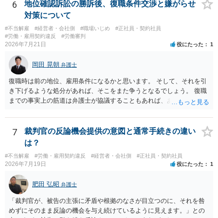
6
地位確認訴訟の勝訴後、復職条件交渉と嫌がらせ
対策について
#不当解雇
#経営者・会社側
#職場いじめ
#正社員・契約社員
#労働・雇用契約違反
#労働審判
2026年7月21日
役にたった
1
岡田 晃朝
弁護士
復職時は前の地位、雇用条件になるかと思います。 そして、それを引
き下げるような処分があれば、そこをまた争うとなるでしょう。 復職
までの事実上の筋道は弁護士が協議することもあれば、あなたがご自
身で協議することもあります。 たいていは、訴訟判決までの依頼でし
ょうから、別途費用が発生することもありますが、出勤日時の設定く
らいならサービスでしてくれるかもしれません。
7
裁判官の反論機会提供の意図と通常手続きの違い
は？
#不当解雇
#労働・雇用契約違反
#経営者・会社側
#正社員・契約社員
2026年7月19日
役にたった
1
肥田 弘昭
弁護士
「裁判官が、被告の主張に矛盾や根拠のなさが目立つのに、それを咎
めずにそのまま反論の機会を与え続けているように見えます。」との