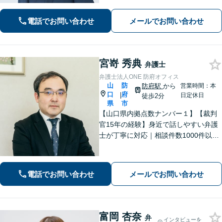
にアドバイス・サポートをいたしま
す。お困りの際は、ぜひご相談くださ
電話でお問い合わせ
メールでお問い合わせ
い。【弁護士歴20年以上】
宮嵜 秀典
弁護士
弁護士法人ONE 防府オフィス
山
防
防府駅
から
営業時間：本
口
府
|
日定休日
徒歩2分
県
市
【山口県内拠点数ナンバー１】【裁判
官15年の経験】身近で話しやすい弁護
士が丁寧に対応｜相談件数1000件以上
の実績をもとに、地域事情に寄り添っ
た適切なアドバイスを提供します。安
心してお任せください。【夜間対応】
電話でお問い合わせ
メールでお問い合わせ
富岡 杏奈
弁
インタビューを