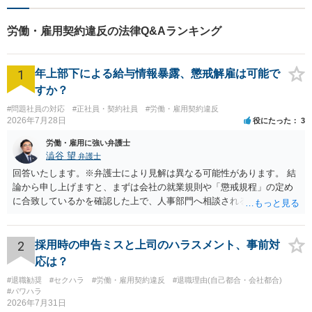
労働・雇用契約違反の法律Q&Aランキング
1
年上部下による給与情報暴露、懲戒解雇は可能で
すか？
#問題社員の対応
#正社員・契約社員
#労働・雇用契約違反
2026年7月28日
役にたった
3
労働・雇用に強い弁護士
澁谷 望
弁護士
回答いたします。※弁護士により見解は異なる可能性があります。 結
論から申し上げますと、まずは会社の就業規則や「懲戒規程」の定め
に合致しているかを確認した上で、人事部門へ相談されることが最優
先となります。 その上で、いきなりの懲戒解雇は法的ハードルが高い
ものの、重い懲戒処分の対象には十分なり得ます。 名誉や評価の回復
については、会社側に「部下の不正行為による情報漏洩」と正式に認
2
採用時の申告ミスと上司のハラスメント、事前対
定させ、誤認した他部署への適切なフォローや周知を求めるのが有効
応は？
です。 あるいは、懲戒があったことを社内で周知される手続があるの
#退職勧奨
#セクハラ
#労働・雇用契約違反
#退職理由(自己都合・会社都合)
ならば、それにより軽微ながら回復はできるかもしれません。 さらに
#パワハラ
個人としても、相手に対してプライバシー侵害等に基づく損害賠償
2026年7月31日