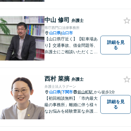
中山 修司
弁護士
県庁西門口法律事務所
山口県
山口市
|
【山口県庁近く】【駐車場あ
詳細を見
り】交通事故、借金問題等、
る
弁護士にご相談いただくこと
で解決の道筋が開ける可能性
が高まります。ぜひ一度ご相
談ください。専門知識を有す
る弁護士が、客観的視点から
西村 菜摘
弁護士
事案を検討し、最適の解決方
弁護士法人ラグーン
法を探ります。
山口県
下関市
銀山町駅
から徒歩1分
|
【初回相談無料】「市内最大
詳細を見
級の事務所」離婚に伴う様々
る
なお悩みを経験豊富な弁護士
が解決に導きます。女性スタ
ッフ在籍／男性に話しづらい
内容でも安心「相続に関する