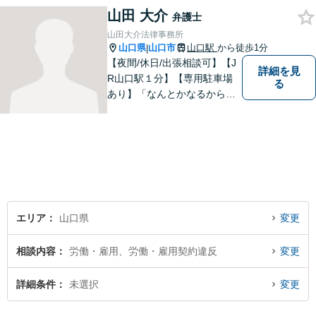
山田 大介
相談・年間150件以上」【子
弁護士
連れ相談可】【休日・夜間相
山田大介法律事務所
談対応】
山口県
山口市
山口駅
から徒歩1分
|
【夜間/休日/出張相談可】【J
詳細を見
R山口駅１分】【専用駐車場
る
あり】「なんとかなるから大
丈夫」ではなく、まずはその
お悩みをお聞かせください。
個人・法人問わず、お困りの
方はお気軽にご相談くださ
い。
エリア
山口県
変更
相談内容
労働・雇用、労働・雇用契約違反
変更
詳細条件
未選択
変更