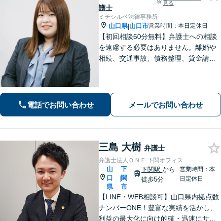
見る
護士
ミチシルベ法律事務所
山口県
山口市
営業時間：本日定休日
|
【初回相談60分無料】弁護士への相談
を遠慮する必要はありません。離婚や
相続、交通事故、債務整理、貸金請求
まで幅広く注力しております。じっく
りお話をお聞きし、難しい専門用語は
使わず分かりやすい言葉で説明するこ
とを心がけています。お気軽にご相談
電話でお問い合わせ
メールでお問い合わせ
ください。
三島 大樹
弁護士
弁護士法人ＯＮＥ 下関オフィス
山
下
下関駅
から
営業時間：本
口
関
|
日定休日
徒歩5分
県
市
【LINE・WEB相談可】山口県内拠点数
ナンバーONE！豊富な実績を活かし、
利益の最大化に向け的確・迅速にサポ