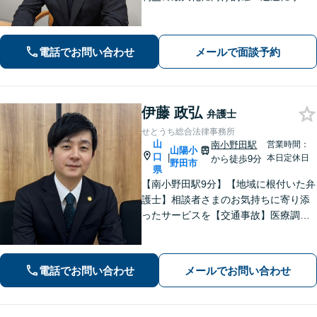
ート。法的助言だけでなく、解決後の
未来を見据えたプランをご提案。離婚
問題／交通事故等、あなたの味方とし
電話でお問い合わせ
メールで面談予約
て尽力します【完全個室】【下関駅5
分】
伊藤 政弘
弁護士
せとうち総合法律事務所
山
南小野田駅
営業時間：
山陽小
口
|
本日定休日
から徒歩9分
野田市
県
【南小野田駅9分】【地域に根付いた弁
護士】相談者さまのお気持ちに寄り添
ったサービスを【交通事故】医療調査
を徹底的に行い、然るべき補償を受け
られるようサポートします【相続】事
実調査と判例をリサーチし、不公平感
電話でお問い合わせ
メールでお問い合わせ
のない相続を実現【WEB面談】