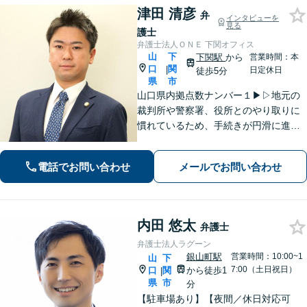
津田 清彦
弁
インタビューを
見る
護士
弁護士法人ＯＮＥ 下関オフィス
山
下
下関駅
から
営業時間：本
口
関
|
日定休日
徒歩5分
県
市
山口県内拠点数ナンバー１▶︎▷地元の
裁判所や警察署、役所とのやり取りに
慣れているため、手続きが円滑に進み
ます。また、「近くに事務所がある」
ことで、仕事帰りや急な事態でも相談
電話でお問い合わせ
メールでお問い合わせ
に行きやすくなります。法律トラブル
は「地域密着」の当事務所にご相談く
ださい。
内田 悠太
弁護士
弁護士法人ラグーン
銀山町駅
営業時間：10:00~1
山
下
7:00（土日祝日）
口
関
から徒歩1
|
県
市
分
【駐車場あり】【夜間／休日対応可