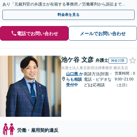
あり「元裁判官の弁護士が在籍する事務所／労働審判から訴訟まで、
裁判官経験を活かした最適な戦略を立案」
料金表を見る
電話でお問い合わせ
メールでお問い合わせ
池ケ谷 文彦
弁護士
神奈川県
弁護士法人東京新宿法律事務所 横浜支店
営業時間：0
山口県
か
面談方法(対面・
らも相談
電話・ビデオな
9:00~21:00
受付中
ど)は応相談
（土日）
労働・雇用契約違反