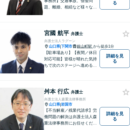
事務所】交通事故、借金問
る
題、離婚、相続など様々な問
題について、「何度でも無
料」の相談を行っています！
まずはお気軽にご相談くださ
宮國 航平
い！
弁護士
弁護士法人ラグーン
山口県
下関市
銀山町駅
から徒歩1分
|
【駐車場あり】【夜間／休日
詳細を見
対応可能】皆様が晴れた気持
る
ちで次のステージへ進めるよ
う、精一杯協力させて頂きま
す。離婚問題／相続／不動産
／借金問題など、幅広く対
舛本 行広
応。【地域に根差した弁護
弁護士
士】何かお困りごとがござい
弁護士法人森重法律事務所
ましたらお一人で考え込ま
山口県
岩国市
|
ず、ご相談下さい。
【不当解雇／残業代請求】労
詳細を見
働問題の解決は弁護士法人森
る
重法律事務所にお任せくださ
い