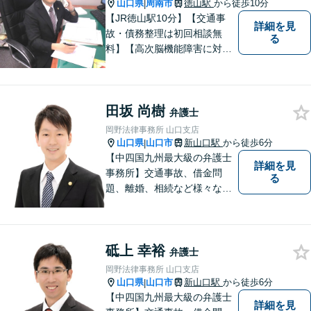
山口県
周南市
徳山駅
から徒歩10分
|
【JR徳山駅10分】【交通事
詳細を見
故・債務整理は初回相談無
る
料】【高次脳機能障害に対応
可】依頼者の希望や気持ちを
真摯に受け止め、粘り強く対
応。「人生・企業運営のパー
田坂 尚樹
トナー」として、お客さまに
弁護士
寄り添いますので、お気軽に
岡野法律事務所 山口支店
ご相談ください。
山口県
山口市
新山口駅
から徒歩6分
|
【中四国九州最大級の弁護士
詳細を見
事務所】交通事故、借金問
る
題、離婚、相続など様々な問
題について、「何度でも無
料」の相談を行っています！
まずはお気軽にご相談くださ
砥上 幸裕
い！
弁護士
岡野法律事務所 山口支店
山口県
山口市
新山口駅
から徒歩6分
|
【中四国九州最大級の弁護士
詳細を見