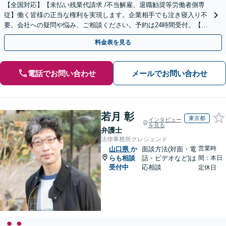
【全国対応】【未払い残業代請求 /不当解雇、退職勧奨等労働者側専
従】働く皆様の正当な権利を実現します。企業相手でも泣き寝入り不
要。会社への疑問や悩み、ご相談ください。予約は24時間受付。【初
回面談無料】【夜間・休日対応可】
料金表を見る
電話でお問い合わせ
メールでお問い合わせ
若月 彰
東京都
インタビュー
を見る
弁護士
法律事務所クレシェンド
営業時
山口県
か
面談方法(対面・電
らも相談
話・ビデオなど)は
間：本日
受付中
応相談
定休日