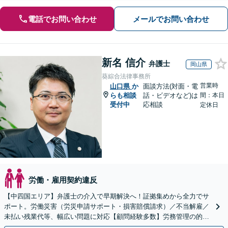
電話でお問い合わせ
メールでお問い合わせ
新名 信介
弁護士
岡山県
葵綜合法律事務所
営業時
山口県
か
面談方法(対面・電
らも相談
話・ビデオなど)は
間：本日
受付中
応相談
定休日
労働・雇用契約違反
【中四国エリア】弁護士の介入で早期解決へ！証拠集めから全力でサ
ポート。労働災害（労災申請サポート・損害賠償請求）／不当解雇／
未払い残業代等、幅広い問題に対応【顧問経験多数】労務管理の的確
なアドバイスに注力【夜間・休日対応】【岡山駅10分】