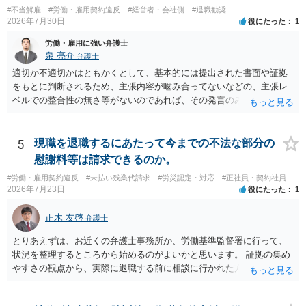
基法16条で無効となる余地があり、そうでなくても、金額が事務所の
#不当解雇
#労働・雇用契約違反
#経営者・会社側
#退職勧奨
損害と比べて過大なら無効や減額が争点になります。 ・契約前の修正
2026年7月30日
役にたった
1
交渉は一般的です。 交渉の方向としては、上限額を設ける、実損害ベ
ースにする、算定根拠を明確化する、違約金ではなく「合理的な実
労働・雇用に強い弁護士
費・未回収費用のみ」に限定する、などが典型です。 ・弁護士に契約
泉 亮介
弁護士
前に契約書の内容をレビューしてもらう価値は十分にあると思われま
適切か不適切かはともかくとして、基本的には提出された書面や証拠
す。 争点は、契約類型が雇用か業務委託か、実態として労働者性があ
をもとに判断されるため、主張内容が噛み合ってないなどの、主張レ
るか、解除事由が双方にどう定められているか、違約金の算定根拠が
ベルでの整合性の無さ等がないのであれば、その発言のみで大きく不
合理的か、という複数論点に分かれます。契約前なら、交渉のパワー
利になるということはないように思われます。
バランスの問題もありますが、修正余地があるうえ、後から争うより
コストを抑えやすいので、資料等を持参の上弁護士に確認されること
5
現職を退職するにあたって今までの不法な部分の
をお勧めします。 ・事務所側の解除でも、解除理由によってはタレン
慰謝料等は請求できるのか。
ト側に損害賠償が発生する建付けになっていることはあります。ただ
し、事務所側が一方的に解除したのにタレントへ違約金を課す設計
#労働・雇用契約違反
#未払い残業代請求
#労災認定・対応
#正社員・契約社員
2026年7月23日
役にたった
1
は、合理性や対価性を欠くとして争いやすいです。逆に、タレント側
の重大な契約違反がある場合は、実損害の範囲で請求される可能性は
正木 友啓
あります。
弁護士
とりあえずは、お近くの弁護士事務所か、労働基準監督署に行って、
状況を整理するところから始めるのがよいかと思います。 証拠の集め
やすさの観点から、実際に退職する前に相談に行かれた方がよいかと
思います