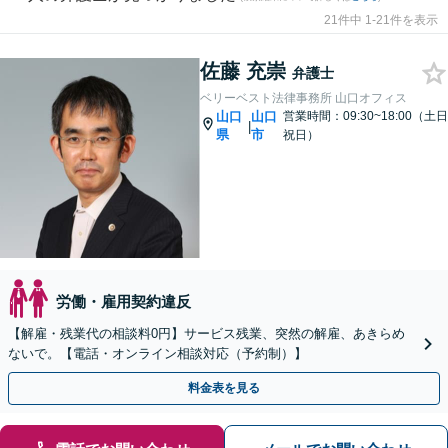
21件中 1-21件を表示
佐藤 充崇
弁護士
ベリーベスト法律事務所 山口オフィス
山口
山口
営業時間：09:30~18:00（土日
|
県
市
祝日）
労働・雇用契約違反
【解雇・残業代の相談料0円】サービス残業、突然の解雇、あきらめ
ないで。【電話・オンライン相談対応（予約制）】
料金表を見る