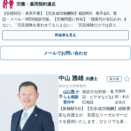
労働・雇用契約違反
【全国対応・来所不要】【完全成功報酬制】相談料0、着手金0。電
話・メール・WEB相談可能。【労働問題に特化】「残業代が支払われ
ない」「労災保険を使わせてもらえない」「労災保険だけでは足りな
い。損害賠償請求したい」など労働問題はお任せを。
料金表を見る
メールでお問い合わせ
中山 雅雄
弁護士
東京都
裕綜合法律事務所
営業時
山口県
か
面談方法(対面・電
らも相談
話・ビデオなど)は
間：本日
受付中
応相談
定休日
【新橋駅5分】【完全成功報酬】経験豊
富な弁護士が、良質なリーガルサービ
スを提供いたします。ひとりでも多く
の方が笑顔で未来を歩めるよう、丁寧