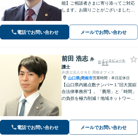
能】ご相談者さまに寄り添ってご対応
します。お困りごとがございましたら
お一人で考え込まず、是非一度ご相談
下さい。
電話でお問い合わせ
メールでお問い合わせ
前田 浩志
弁
インタビューを
見る
護士
弁護士法人ＯＮＥ 周南オフィス
山口県
周南市
営業時間：本日定休日
|
【山口県内拠点数ナンバー１"旧大賀綜
合法律事務所"】。「費用」と「時間」
の負担を極力削減！地域ネットワーク
を活用し、依頼者が望む解決を目指し
ます。お気軽にご相談ください。【相
続・遺言に強い】不動産の売却や相続
税対策なども親身に対応◎
電話でお問い合わせ
メールでお問い合わせ