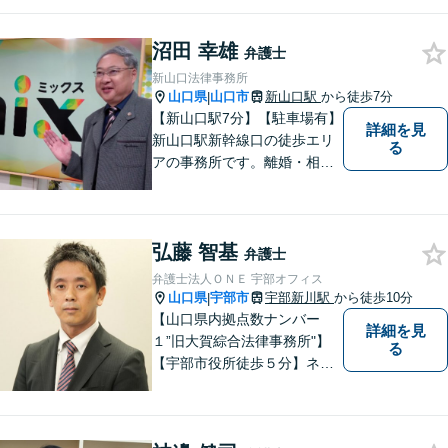
沼田 幸雄
弁護士
新山口法律事務所
山口県
山口市
新山口駅
から徒歩7分
|
【新山口駅7分】【駐車場有】
詳細を見
新山口駅新幹線口の徒歩エリ
る
アの事務所です。離婚・相続
などの家庭紛争、個別労使紛
争などを中心として相談をさ
せていただいております。気
弘藤 智基
になることがあれば、おたず
弁護士
ねください。
弁護士法人ＯＮＥ 宇部オフィス
山口県
宇部市
宇部新川駅
から徒歩10分
|
【山口県内拠点数ナンバー
詳細を見
１”旧大賀綜合法律事務所"】
る
【宇部市役所徒歩５分】ネッ
トワークを活かし、寄り添い
ながらサポートをいたしま
す。お困りの方はお気軽にご