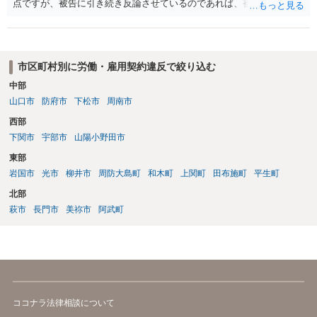
点ですが、被告に引き続き反論させているのであれば、被告の主張が
不十分な点が裁判官からしてもあるからかと思います。手続保障を尽
くしている場合があります。被告がこれ以上ありませんと言えば終わ
るかと思います。ご参考にしてください。
市区町村別に労働・雇用契約違反で絞り込む
中部
山口市
防府市
下松市
周南市
西部
下関市
宇部市
山陽小野田市
東部
岩国市
光市
柳井市
周防大島町
和木町
上関町
田布施町
平生町
北部
萩市
長門市
美祢市
阿武町
ココナラ法律相談について