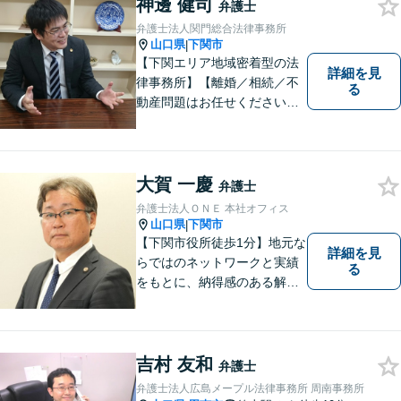
神邊 健司
相談ください。
弁護士
弁護士法人関門総合法律事務所
山口県
下関市
|
【下関エリア地域密着型の法
詳細を見
律事務所】【離婚／相続／不
る
動産問題はお任せください】
法テラス可！小さな問題であ
っても、不安は抱え込まずご
相談ください。お一人おひと
りの声を大切にし、適切な解
大賀 一慶
弁護士
決方法をご提案いたします。
弁護士法人ＯＮＥ 本社オフィス
山口県
下関市
|
【下関市役所徒歩1分】地元な
詳細を見
らではのネットワークと実績
る
をもとに、納得感のある解決
策をサポート！お悩みの方は
お気軽にご相談ください。
吉村 友和
弁護士
弁護士法人広島メープル法律事務所 周南事務所