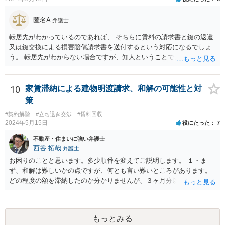
匿名A
弁護士
転居先がわかっているのであれば、 そちらに賃料の請求書と鍵の返還
又は鍵交換による損害賠償請求書を送付するという対応になるでしょ
う。 転居先がわからない場合ですが、知人ということで、連絡がつく
のであれば、そちらに連絡をしてという形ですが、知人間ということ
で、適切な対応が望めない場合は、債権回収を弁護士に依頼すること
をご検討ください。
10
家賃滞納による建物明渡請求、和解の可能性と対
策
#契約解除
#立ち退き交渉
#賃料回収
2024年5月15日
役にたった
7
不動産・住まいに強い弁護士
西谷 拓哉
弁護士
お困りのことと思います。多少順番を変えてご説明します。 １・ま
ず、和解は難しいかの点ですが、何とも言い難いところがあります。
どの程度の額を滞納したのか分かりませんが、３ヶ月分以上滞納した
り、これまで繰り返し賃料滞納があったりすると、 信頼関係が破壊さ
れたと評価され、来月払えるからと言って、大家があなたとの賃貸借
契約が解約できることに変わりなくなってしまうからです。 そのよう
もっとみる
な場合、相手が、「もう出て行って欲しい」と考えていれば、引き続