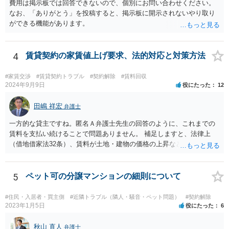
費用は掲示板では回答できないので、個別にお問い合わせください。
なお、「ありがとう」を投稿すると、掲示板に開示されないやり取り
ができる機能があります。
4
賃貸契約の家賃値上げ要求、法的対応と対策方法
#家賃交渉
#賃貸契約トラブル
#契約解除
#賃料回収
2024年9月9日
役にたった
12
田嶋 祥宏
弁護士
一方的な貸主ですね。匿名Ａ弁護士先生の回答のように、これまでの
賃料を支払い続けることで問題ありません。 補足しますと、法律上
（借地借家法32条）、賃料が土地・建物の価格の上昇などの経済事情
の変動や、近隣の同種建物の賃料と比較して「不相当となったとき」
は、「契約条件にかかわらず」、当事者は賃料の増減を請求できる、
とされています。 「不相当」かどうかは、貸主から、近隣相場の上昇
5
ペット可の分譲マンションの細則について
を示す同種賃貸物件の根拠資料などを提示してもらわないと判断でき
ませんよね。ご相談者様のケースでは、こうした資料が示されていな
#住民・入居者・買主側
#近隣トラブル（隣人・騒音・ペット問題）
#契約解除
いと思われることと、１０％が相当がどうかが分からないので、「不
2023年1月5日
役にたった
6
相当」という判断ができないから賃料増額には応じないという主張が
できます。 なお、賃貸借契約書には「家賃の変更は貸主・借主間の合
秋山 直人
弁護士