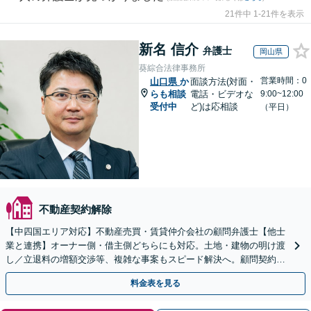
21件中 1-21件を表示
新名 信介
弁護士
岡山県
葵綜合法律事務所
営業時間：0
山口県
か
面談方法(対面・
らも相談
電話・ビデオな
9:00~12:00
受付中
ど)は応相談
（平日）
不動産契約解除
【中四国エリア対応】不動産売買・賃貸仲介会社の顧問弁護士【他士
業と連携】オーナー側・借主側どちらにも対応。土地・建物の明け渡
し／立退料の増額交渉等、複雑な事案もスピード解決へ。顧問契約も
お任せ！【夜間・休日対応】
料金表を見る