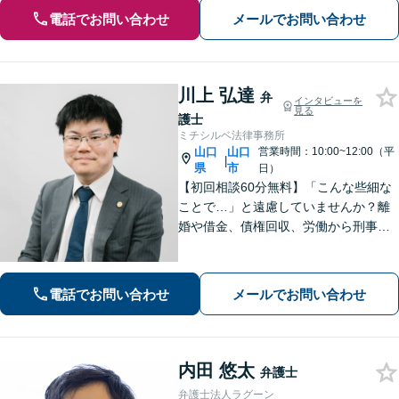
電話でお問い合わせ
メールでお問い合わせ
川上 弘達
弁
インタビューを
見る
護士
ミチシルベ法律事務所
山口
山口
営業時間：10:00~12:00（平
|
県
市
日）
【初回相談60分無料】「こんな些細な
ことで…」と遠慮していませんか？離
婚や借金、債権回収、労働から刑事事
件まで幅広く対応しております。話し
やすい雰囲気づくりを何より大切にし
ています。どんな小さなお悩みでも誠
電話でお問い合わせ
メールでお問い合わせ
心誠意お伺いいたします。気軽にご相
談ください
内田 悠太
弁護士
弁護士法人ラグーン