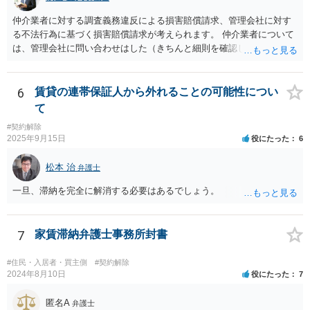
意の上で行う」という特約があるとのことですが、最高裁判例（S56.
仲介業者に対する調査義務違反による損害賠償請求、管理会社に対す
4.20）では、このような特約があっても協議を経ない増額請求も有効
る不法行為に基づく損害賠償請求が考えられます。 仲介業者について
とされているため（本当に賃料が不相当であれば特約に拘束されるの
は、管理会社に問い合わせはした（きちんと細則を確認しなかった管
は不合理だからという考え方です。「契約条件にかかわらず」とはそ
理会社が悪い）という反論が予想されます。 ご相談者様と管理会社と
ういう意味です。）、契約違反だから増額には応じないという理論で
の間には直接の契約関係がないので、管理会社からは、ご相談者様に
はなく、上記のとおり、「不相当」かどうかが判断できないから、と
対して義務を負っていないという反論が予想されます。 そのため、両
6
賃貸の連帯保証人から外れることの可能性につい
いう理論になると思います。 そして、法律上、増額協議が整わない場
方に請求してくのが良いのではと思います。 損害の範囲はなかなか難
合、増額を正当とする判決が確定するまでは相当な賃料（※現在の賃
て
しいところですが、リフォーム工事をキャンセルしてキャンセル料が
料）を支払えば足りる、とされています。 もし、貸主が「現在の賃料
#契約解除
発生しているということですので、当該キャンセル料を請求すること
なら受け取らない」などと言った場合は、最寄りの法務局に現在の賃
2025年9月15日
役にたった
6
が考えられます。また、きちんと説明を受けていればそもそも売買契
料を供託してください。賃料を支払わないと契約が解除される可能性
約をしなかったとして、仲介手数料や登記費用も損害であるとして賠
がありますので、注意が必要です。
松本 治
弁護士
償請求することが考えられます。
一旦、滞納を完全に解消する必要はあるでしょう。
7
家賃滞納弁護士事務所封書
#住民・入居者・買主側
#契約解除
2024年8月10日
役にたった
7
匿名A
弁護士