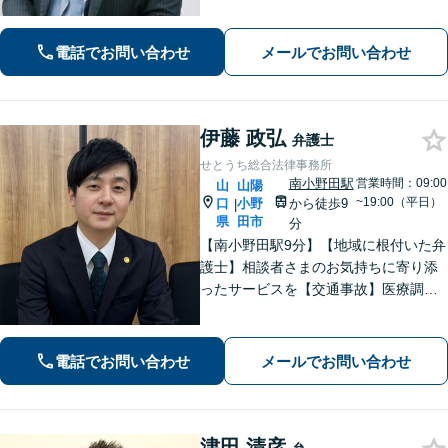
りお話をお聞きし、難しい専門用語は
使わず分かりやすい言葉で説明するこ
電話でお問い合わせ
メールでお問い合わせ
とを心がけています。お気軽にご相談
ください。
伊藤 政弘
弁護士
せとうち総合法律事務所
南小野田駅
営業時間：09:00
山
山陽
~19:00（平日）
口
小野
から徒歩9
|
県
田市
分
【南小野田駅9分】【地域に根付いた弁
護士】相談者さまのお気持ちに寄り添
ったサービスを【交通事故】医療調査
を徹底的に行い、然るべき補償を受け
られるようサポートします【相続】事
実調査と判例をリサーチし、不公平感
電話でお問い合わせ
メールでお問い合わせ
のない相続を実現【WEB面談】
津田 清彦