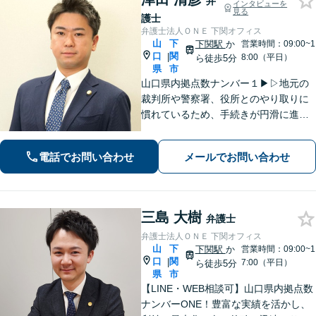
弁
インタビューを
見る
護士
弁護士法人ＯＮＥ 下関オフィス
山
下
下関駅
か
営業時間：09:00~1
口
関
|
8:00（平日）
ら徒歩5分
県
市
山口県内拠点数ナンバー１▶︎▷地元の
裁判所や警察署、役所とのやり取りに
慣れているため、手続きが円滑に進み
ます。また、「近くに事務所がある」
ことで、仕事帰りや急な事態でも相談
電話でお問い合わせ
メールでお問い合わせ
に行きやすくなります。法律トラブル
は「地域密着」の当事務所にご相談く
ださい。
三島 大樹
弁護士
弁護士法人ＯＮＥ 下関オフィス
山
下
下関駅
か
営業時間：09:00~1
口
関
|
7:00（平日）
ら徒歩5分
県
市
【LINE・WEB相談可】山口県内拠点数
ナンバーONE！豊富な実績を活かし、