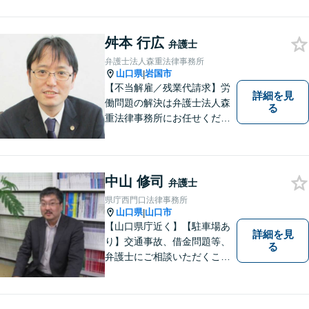
っても、不安は抱え込まずご
相談ください。お一人おひと
りの声を大切にし、適切な解
舛本 行広
弁護士
決方法をご提案いたします。
弁護士法人森重法律事務所
山口県
岩国市
|
【不当解雇／残業代請求】労
詳細を見
働問題の解決は弁護士法人森
る
重法律事務所にお任せくださ
い
中山 修司
弁護士
県庁西門口法律事務所
山口県
山口市
|
【山口県庁近く】【駐車場あ
詳細を見
り】交通事故、借金問題等、
る
弁護士にご相談いただくこと
で解決の道筋が開ける可能性
が高まります。ぜひ一度ご相
談ください。専門知識を有す