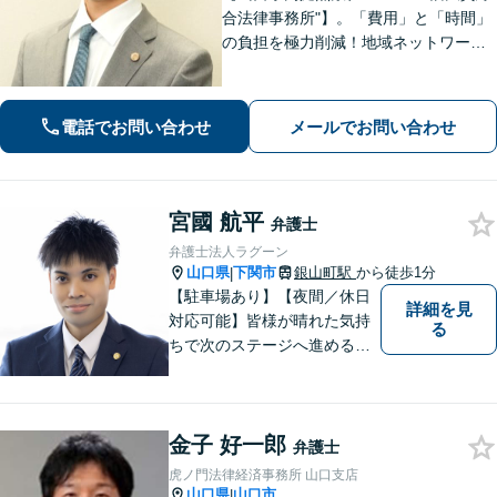
合法律事務所"】。「費用」と「時間」
の負担を極力削減！地域ネットワーク
を活用し、依頼者が望む解決を目指し
ます。お気軽にご相談ください。【相
続・遺言に強い】不動産の売却や相続
電話でお問い合わせ
メールでお問い合わせ
税対策なども親身に対応◎
宮國 航平
弁護士
弁護士法人ラグーン
山口県
下関市
銀山町駅
から徒歩1分
|
【駐車場あり】【夜間／休日
詳細を見
対応可能】皆様が晴れた気持
る
ちで次のステージへ進めるよ
う、精一杯協力させて頂きま
す。離婚問題／相続／不動産
／借金問題など、幅広く対
金子 好一郎
応。【地域に根差した弁護
弁護士
士】何かお困りごとがござい
虎ノ門法律経済事務所 山口支店
ましたらお一人で考え込ま
山口県
山口市
|