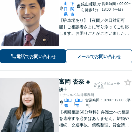
山
下
銀山町駅
か
営業時間：09:00~
口
関
|
18:00（平日）
ら徒歩1分
県
市
【駐車場あり】【夜間／休日対応可
能】ご相談者さまに寄り添ってご対応
します。お困りごとがございましたら
お一人で考え込まず、是非一度ご相談
下さい。
電話でお問い合わせ
メールでお問い合わせ
富岡 杏奈
弁
インタビューを
見る
護士
ミチシルベ法律事務所
山口
山口
営業時間：10:00~12:00（平
|
県
市
日）
【初回相談60分無料】弁護士への相談
を遠慮する必要はありません。離婚や
相続、交通事故、債務整理、貸金請求
まで幅広く注力しております。じっく