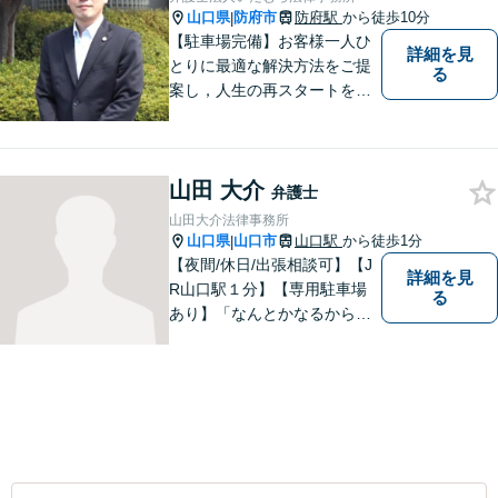
山口県
防府市
防府駅
から徒歩10分
|
【駐車場完備】お客様一人ひ
詳細を見
とりに最適な解決方法をご提
る
案し，人生の再スタートをお
手伝い！離婚問題／相続問題
／企業法務など、幅広い法律
トラブルに対応。【初回面談
山田 大介
無料】お気軽にご相談くださ
弁護士
い。
山田大介法律事務所
山口県
山口市
山口駅
から徒歩1分
|
【夜間/休日/出張相談可】【J
詳細を見
R山口駅１分】【専用駐車場
る
あり】「なんとかなるから大
丈夫」ではなく、まずはその
お悩みをお聞かせください。
個人・法人問わず、お困りの
方はお気軽にご相談くださ
い。