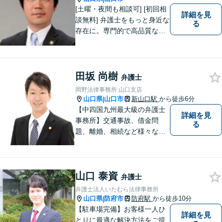
ず、ご相談下さい。
[土曜・夜間も相談可] [初回相
詳細を見
談無料] 弁護士をもっと身近な
る
存在に。専門的で高品質なリ
ーガルサービスを提供しま
す。
田坂 尚樹
弁護士
岡野法律事務所 山口支店
山口県
山口市
新山口駅
から徒歩6分
|
【中四国九州最大級の弁護士
詳細を見
事務所】交通事故、借金問
る
題、離婚、相続など様々な問
題について、「何度でも無
料」の相談を行っています！
まずはお気軽にご相談くださ
山口 泰資
い！
弁護士
弁護士法人いたむら法律事務所
山口県
防府市
防府駅
から徒歩10分
|
【駐車場完備】お客様一人ひ
詳細を見
とりに最適な解決方法をご提