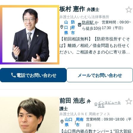
板村 憲作
弁護士
弁護士法人いたむら法律事務所
山
防
防府駅
か
営業時間：09:00~
口
府
|
17:30（平日）
ら徒歩10分
県
市
【初回相談無料】【防府市役所すぐそ
ば】離婚／相続／借金問題もお任せく
ださい。ご相談者さまの心に寄り添っ
た支援を大切にしています。地元出身
の弁護士が多数在籍しており地域に密
着した事務所です。お気軽にご相談く
電話でお問い合わせ
メールでお問い合わせ
ださい！
前田 浩志
弁
インタビューを
見る
護士
弁護士法人ＯＮＥ 周南オフィス
山口
周南
営業時間：09:00~18:00（平
|
県
市
日）
【山口県内拠点数ナンバー１"旧大賀綜