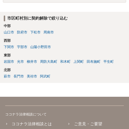
き居住する前提での和解は難しい可能性があります。 ２・弁護士が事
件の見通しをたてるにも、賃料滞納状況で見立てが変わりますし、そ
もそも賃料滞納状況によってはご希望に沿える活動を保障できず、 依
市区町村別に契約解除で絞り込む
頼を受けられないかもしれないです。依頼を受けるにしても厳しめの
中部
リスクを踏まえた上でのものとなる可能性があります。 定型的な事件
依頼となるかもわからず、着手金額もなんともいえないと思います。
山口市
防府市
下松市
周南市
複数事務所にあたり、着手金額を確認されるとよいと思います。 ３・
西部
弁護士が依頼を受ければ代わりに裁判所とのやりとりを行うことが可
下関市
宇部市
山陽小野田市
能です。双方に弁護士がついていればウェブ会議で裁判を実施する場
合もあるでしょう。 ただし、ご本人さんも同行してもらう必要が和解
東部
協議の場合だとあると思います。
岩国市
光市
柳井市
周防大島町
和木町
上関町
田布施町
平生町
北部
萩市
長門市
美祢市
阿武町
ココナラ法律相談について
ココナラ法律相談とは
ご意見・ご要望