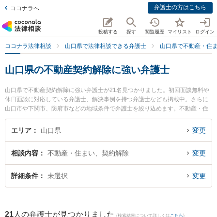
弁護士の方はこちら
ココナラへ
投稿する
探す
閲覧履歴
マイリスト
ログイン
ココナラ法律相談
山口県で法律相談できる弁護士
山口県で不動産・住
山口県の不動産契約解除に強い弁護士
山口県で不動産契約解除に強い弁護士が21名見つかりました。初回面談無料や
休日面談に対応している弁護士、解決事例を持つ弁護士なども掲載中。さらに
山口市や下関市、防府市などの地域条件で弁護士を絞り込めます。不動産・住
まいに関係する立ち退き交渉や家賃交渉、不動産契約解除等の細かな分野での
絞り込み検索もでき便利です。特にミチシルベ法律事務所の川上 弘達弁護士や
エリア
山口県
変更
弁護士法人ラグーンの内田 悠太弁護士、ミチシルベ法律事務所の富岡 杏奈弁護
士のプロフィール情報や弁護士費用、強みなどが注目されています。『山口県
相談内容
不動産・住まい、契約解除
変更
で土日や夜間に発生した不動産契約解除のトラブルを今すぐに弁護士に相談し
たい』『不動産契約解除のトラブル解決の実績豊富な近くの弁護士を検索した
い』『初回相談無料で不動産契約解除を法律相談できる山口県内の弁護士に相
詳細条件
未選択
変更
談予約したい』などでお困りの相談者さんにおすすめです。
21
人の弁護士が見つかりました
(検索結果について詳しくは
こちら
)