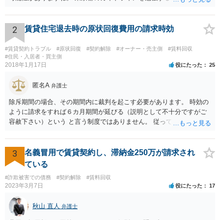
う。 払わずに、調停を申し立てるといいでしょう。
2
賃貸住宅退去時の原状回復費用の請求時効
#賃貸契約トラブル
#原状回復
#契約解除
#オーナー・売主側
#賃料回収
#住民・入居者・買主側
2018年1月17日
役にたった
25
匿名A
弁護士
除斥期間の場合、その期間内に裁判を起こす必要があります。 時効の
ように請求をすれば６カ月期間が延びる（説明として不十分ですがご
容赦下さい）という と言う制度ではありません。 従って、理論上は１
年経過していますので、既に支払義務はありません。
3
名義冒用で賃貸契約し、滞納金250万が請求され
ている
#詐欺被害での債務
#契約解除
#賃料回収
2023年3月7日
役にたった
17
秋山 直人
弁護士