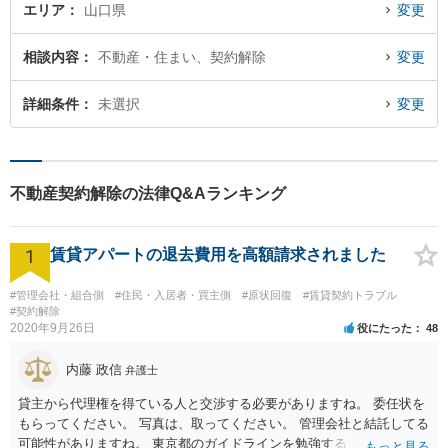
エリア
山口県
変更
相談内容
不動産・住まい、契約解除
変更
詳細条件
未選択
変更
不動産契約解除の法律Q&Aランキング
1
賃貸アパートの退去費用を高額請求されました
#管理会社・組合側
#住民・入居者・買主側
#原状回復
#賃貸契約トラブル
#契約解除
2020年9月26日
役にたった
48
内藤 政信
弁護士
貸主から代理権を得ている人と交渉する必要がありますね。 委任状を
もらってください。 写真は、取ってください。 管理会社と結託してる
可能性がありますね。 東京都のガイドラインを勉強するといいでしょ