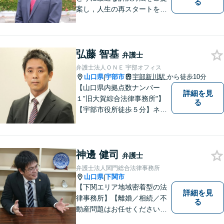
る
案し，人生の再スタートをお
手伝い！離婚問題／相続問題
／企業法務など、幅広い法律
トラブルに対応。【初回面談
弘藤 智基
無料】お気軽にご相談くださ
弁護士
い。
弁護士法人ＯＮＥ 宇部オフィス
山口県
宇部市
宇部新川駅
から徒歩10分
|
【山口県内拠点数ナンバー
詳細を見
１”旧大賀綜合法律事務所"】
る
【宇部市役所徒歩５分】ネッ
トワークを活かし、寄り添い
ながらサポートをいたしま
す。お困りの方はお気軽にご
神邊 健司
相談ください。
弁護士
弁護士法人関門総合法律事務所
山口県
下関市
|
【下関エリア地域密着型の法
詳細を見
律事務所】【離婚／相続／不
る
動産問題はお任せください】
法テラス可！小さな問題であ