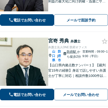
利益の最大化に向け的確・迅速にサポ
ート。法的助言だけでなく、解決後の
未来を見据えたプランをご提案。離婚
問題／交通事故等、あなたの味方とし
電話でお問い合わせ
メールで面談予約
て尽力します【完全個室】【下関駅5
分】
宮嵜 秀典
弁護士
弁護士法人ONE 防府オフィス
山
防
防府駅
か
営業時間：09:00~1
口
府
|
9:00（平日）
ら徒歩2分
県
市
【山口県内拠点数ナンバー１】【裁判
官15年の経験】身近で話しやすい弁護
士が丁寧に対応｜相談件数1000件以上
の実績をもとに、地域事情に寄り添っ
た適切なアドバイスを提供します。安
心してお任せください。【夜間対応】
電話でお問い合わせ
メールでお問い合わせ