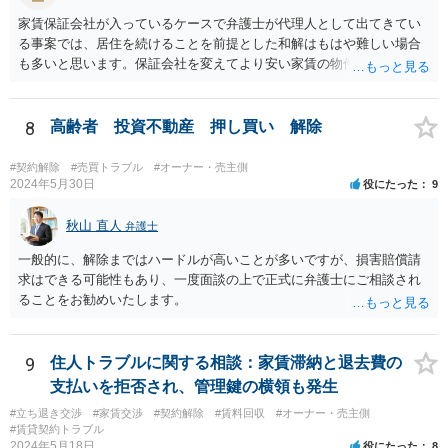
家賃保証会社が入っているケースで弁護士が代理人として出てきてい
る事案では、居住を続けることを前提とした和解はもはや難しい場合
も多いと思います。保証会社を変えてより安い家賃の物件に転居する
など、方針を考えた方がよいかもしれません。
8
高齢者 投資不動産 押し買い 解除
#契約解除
#売買トラブル
#オーナー・売主側
2024年5月30日
役にたった
9
秋山 直人
弁護士
一般的に、解除まではハードルが高いことが多いですが、損害賠償請
求はできる可能性もあり、一度面談の上で正式に弁護士にご相談され
ることをお勧めいたします。
9
住人トラブルに関する相談：家賃滞納と退去費の
支払いを拒否され、管理鍵の横領も発生
#立ち退き交渉
#家賃交渉
#契約解除
#賃料回収
#オーナー・売主側
#賃貸契約トラブル
2024年5月18日
役にたった
8