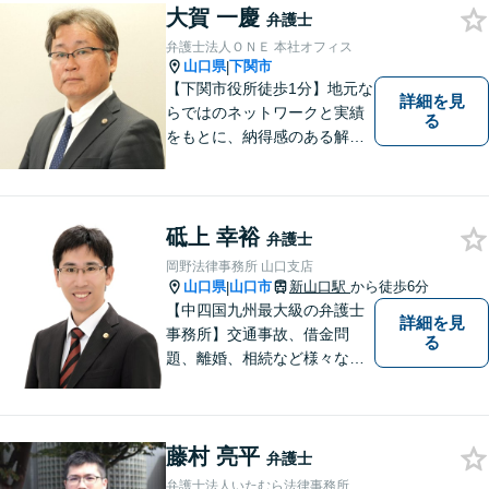
る弁護士が、客観的視点から
大賀 一慶
弁護士
事案を検討し、最適の解決方
弁護士法人ＯＮＥ 本社オフィス
法を探ります。
山口県
下関市
|
【下関市役所徒歩1分】地元な
詳細を見
らではのネットワークと実績
る
をもとに、納得感のある解決
策をサポート！お悩みの方は
お気軽にご相談ください。
砥上 幸裕
弁護士
岡野法律事務所 山口支店
山口県
山口市
新山口駅
から徒歩6分
|
【中四国九州最大級の弁護士
詳細を見
事務所】交通事故、借金問
る
題、離婚、相続など様々な問
題について、「何度でも無
料」の相談を行っています！
まずはお気軽にご相談くださ
藤村 亮平
い！
弁護士
弁護士法人いたむら法律事務所