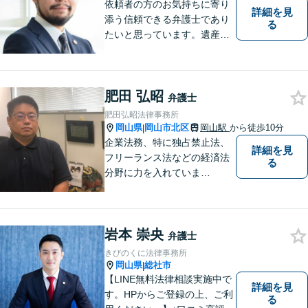
依頼者の方のお気持ちに寄り
詳細を見
添う信頼できる弁護士であり
る
たいと思っています。遺産分
割、交通事故、刑事事件、離
婚、不貞慰謝料、木企業法務
等に対応しています。お気軽
肥田 弘昭
にご相談ください。
弁護士
肥田弘昭法律事務所
岡山県
岡山市北区
岡山駅
から徒歩10分
|
企業法務、特に独占禁止法、
詳細を見
フリーランス法などの経済法
る
分野に力を入れていま
す！！！
岩本 崇央
弁護士
きびのくに法律事務所
岡山県
総社市
|
【LINE無料法律相談実施中で
詳細を見
す。HPからご登録の上、ご利
る