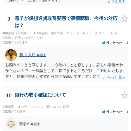
の抵触が問題となることがあります。 【質問3への回答】 主催者とし
ての注意点として、まず参加費がすべて会場代の実費に充てられてい
る記録（領収書や収支の管理）を残し、賞金原資とは無関係であるこ
とを明確にしておくことが大切です。また、自治会館の管理者に対
9
息子が仮想通貨取引疑惑で事情聴取、今後の対応
し、参加費の集金を含む利用目的を事前に正確に伝えて了解を得てお
は？
くのが賢明です。
#加害者（未成年）
#刑事裁判
#賭博罪・オンラインカジノ・闇スロット犯罪
#前科・前歴をつけたくない
2025年6月14日
役にたった
1
藤川 久昭
弁護士
お悩みのことと存じます。ご心配のことと存じます。詳しい事情がわ
からないので、一般論として回答できるところだけ、ご対応いたしま
すと、刑事手続きがすすむ可能性が高いです。すぐにでも弁護士に直
接相談されることが良いと思います。なぜならば、法的にきちんと解
明するために、良い知恵を得るには必要だからです。刑事問題は早い
対応が不可欠です。すぐにでも、この手の問題に精通した弁護士等
10
銀行の取引確認について
に、ネットではなく直接相談されるのが良いと思われます。良い解決
になりますよう祈念しております。お力になりたいと思います。
#賭博罪・オンラインカジノ・闇スロット犯罪
2025年2月8日
役にたった
1
匿名A
弁護士