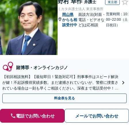
野村 幸作
弁護士
東京都
ミカタ弁護士法人 東京事務所
営業時間：10:
岡山県
面談方法(対面・
からも相
電話・ビデオな
00~22:00（土
談受付中
ど)は応相談
日祝日）
賭博罪・オンラインカジノ
【初回相談無料】【最短即日！緊急対応可】刑事事件はスピード解決
が鍵！不起訴獲得実績多数。まだ逮捕されていないが、警察に捜査さ
れている場合は一刻も早くご相談ください。深夜まで電話受付中！痴
漢／盗撮／のぞき／その他性犯罪など
料金表を見る
電話でお問い合わせ
メールでお問い合わせ