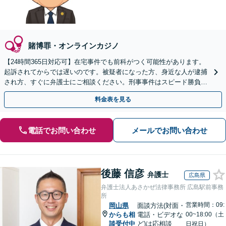
賭博罪・オンラインカジノ
【24時間365日対応可】在宅事件でも前科がつく可能性があります。
起訴されてからでは遅いのです。被疑者になった方、身近な人が逮捕
され方、すぐに弁護士にご相談ください。刑事事件はスピード勝負、
初回の接見は即時駆けつけます。
料金表を見る
電話でお問い合わせ
メールでお問い合わせ
後藤 信彦
弁護士
広島県
弁護士法人あさかぜ法律事務所 広島駅前事務
所
営業時間：09:
岡山県
面談方法(対面・
からも相
電話・ビデオな
00~18:00（土
談受付中
ど)は応相談
日祝日）