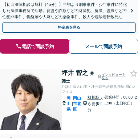
【初回法律相談は無料（45分）】当初より刑事事件・少年事件に特化
した法律事務所で活動。窃盗や詐欺などの財産犯、痴漢、盗撮などの
性犯罪事件、覚醒剤や大麻などの薬物事件、殺人や危険運転致死など
の裁判員裁判事件等、豊富な実績。
料金表を見る
電話で面談予約
メールで面談予約
坪井 智之
弁
インタビューを
見る
護士
弁護士法人山本・坪井綜合法律事務所 岡山オ
フィス
柳川駅
か
営業時間：08:00~2
岡
岡山
1:00（土日祝日）
山
市北
ら徒歩2
|
県
区
分