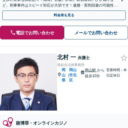
ど。刑事事件はスピード対応が大切です！逮捕・実刑回避の可能性が
ある内に今すぐお電話を【土日祝／夜間対応可】
料金表を見る
電話でお問い合わせ
メールでお問い合わせ
北村 一
弁護士
葵綜合法律事務所
岡
岡山
岡山駅
から
営業時間：本
山
市北
|
日定休日
徒歩10分
県
区
賭博罪・オンラインカジノ