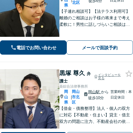
|
日定休日
徒歩6分
北区
県
【子連れ相談可】【法テラス利用可】
離婚のご相談はお子様の将来まで考え
柔軟に！男性に話しづらいご相談は女
性弁護士がうかがいます／不動産トラ
ブルは司法書士・土地家屋調査士など
と連携してきめ細やかに対応【注力分
電話でお問い合わせ
メールで面談予約
野初回相談無料】【WEB面談可】
黒塚 尊久
弁
インタビューを
見る
護士
葵綜合法律事務所
岡
岡山
岡山駅
から
営業時間：本
山
市北
|
日定休日
徒歩10分
県
区
【借金・債務整理】法人・個人の双方
に対応【不動産・住まい】貸主・借主
双方の問題に注力、不動産会社の依頼
実績あり【労働・雇用】労災事件に精