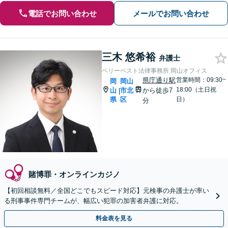
電話でお問い合わせ
メールでお問い合わせ
三木 悠希裕
弁護士
ベリーベスト法律事務所 岡山オフィス
県庁通り駅
営業時間：09:30~
岡
岡山
18:00（土日祝
山
市北
から徒歩7
|
県
区
日）
分
賭博罪・オンラインカジノ
【初回相談無料／全国どこでもスピード対応】元検事の弁護士が率い
る刑事事件専門チームが、幅広い犯罪の加害者弁護に対応。
料金表を見る