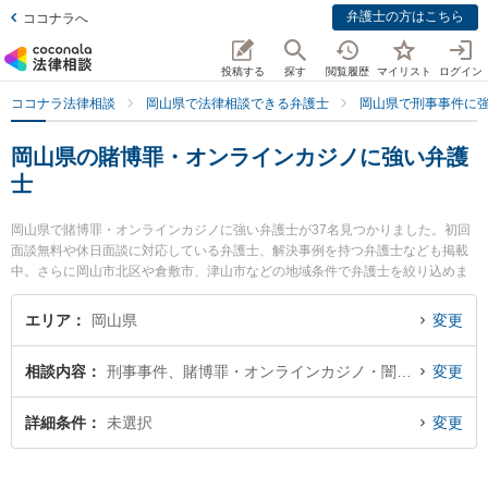
弁護士の方はこちら
ココナラへ
投稿する
探す
閲覧履歴
マイリスト
ログイン
ココナラ法律相談
岡山県で法律相談できる弁護士
岡山県で刑事事件に
岡山県の賭博罪・オンラインカジノに強い弁護
士
岡山県で賭博罪・オンラインカジノに強い弁護士が37名見つかりました。初回
面談無料や休日面談に対応している弁護士、解決事例を持つ弁護士なども掲載
中。さらに岡山市北区や倉敷市、津山市などの地域条件で弁護士を絞り込めま
す。刑事事件に関係する加害者側や少年事件、再犯・前科あり等の細かな分野
での絞り込み検索もでき便利です。特にベリーベスト法律事務所 岡山オフィス
エリア
岡山県
変更
の岡田 元弁護士やベリーベスト法律事務所 岡山オフィスの三木 悠希裕弁護
士、岡山中央法律事務所の板垣 和彦弁護士のプロフィール情報や弁護士費用、
相談内容
刑事事件、賭博罪・オンラインカジノ・闇スロット犯罪
変更
強みなどが注目されています。『岡山県で土日や夜間に発生した賭博罪・オン
ラインカジノのトラブルを今すぐに弁護士に相談したい』『賭博罪・オンライ
ンカジノのトラブル解決の実績豊富な近くの弁護士を検索したい』『初回相談
詳細条件
未選択
変更
無料で賭博罪・オンラインカジノを法律相談できる岡山県内の弁護士に相談予
約したい』などでお困りの相談者さんにおすすめです。