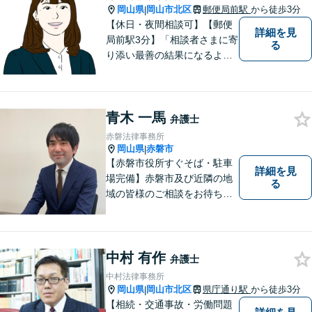
岡山県
岡山市北区
郵便局前駅
から徒歩3分
|
【休日・夜間相談可】【郵便
詳細を見
局前駅3分】「相談者さまに寄
る
り添い最善の結果になるよう
尽力」婚姻費用・財産分与・
養育費の交渉などお任せくだ
さい「刑事事件：捜査機関に
青木 一馬
よる不当な取り調べや身体拘
弁護士
束から、依頼者さまの利益を
赤磐法律事務所
守ります【完全個室相談】
岡山県
赤磐市
|
【赤磐市役所すぐそば・駐車
詳細を見
場完備】赤磐市及び近隣の地
る
域の皆様のご相談をお待ちし
ております。
中村 有作
弁護士
中村法律事務所
岡山県
岡山市北区
県庁通り駅
から徒歩3分
|
【相続・交通事故・労働問題