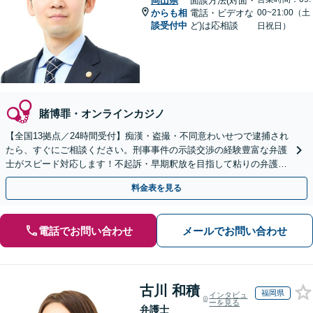
岡山県
面談方法(対面・
からも相
電話・ビデオな
00~21:00（土
談受付中
ど)は応相談
日祝日）
賭博罪・オンラインカジノ
【全国13拠点／24時間受付】痴漢・盗撮・不同意わいせつで逮捕され
たら、すぐにご相談ください。刑事事件の示談交渉の経験豊富な弁護
士がスピード対応します！不起訴・早期釈放を目指して粘りの弁護活
動を行います。
料金表を見る
電話でお問い合わせ
メールでお問い合わせ
古川 和積
福岡県
インタビュ
ーを見る
弁護士