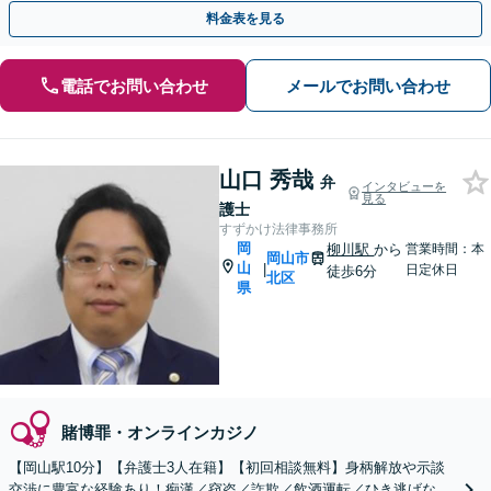
に定評あり。【夜間休日・全国対応可】【分割払い可】
料金表を見る
電話でお問い合わせ
メールでお問い合わせ
山口 秀哉
弁
インタビューを
見る
護士
すずかけ法律事務所
岡
柳川駅
から
営業時間：本
岡山市
山
|
日定休日
徒歩6分
北区
県
賭博罪・オンラインカジノ
【岡山駅10分】【弁護士3人在籍】【初回相談無料】身柄解放や示談
交渉に豊富な経験あり！痴漢／窃盗／詐欺／飲酒運転／ひき逃げな