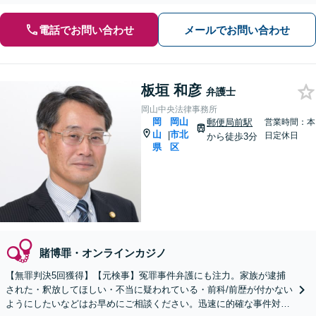
電話でお問い合わせ
メールでお問い合わせ
板垣 和彦
弁護士
岡山中央法律事務所
岡
岡山
郵便局前駅
営業時間：本
山
市北
|
日定休日
から徒歩3分
県
区
賭博罪・オンラインカジノ
【無罪判決5回獲得】【元検事】冤罪事件弁護にも注力。家族が逮捕
された・釈放してほしい・不当に疑われている・前科/前歴が付かない
ようにしたいなどはお早めにご相談ください。迅速に的確な事件対応