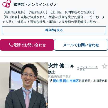
賭博罪・オンラインカジノ
【初回相談無料】【電話相談可】【土日祝・夜間早朝のご相談可】
【即日面会】家族が逮捕された・警察の捜査を受けた場合、一分一秒
でも早くご連絡を！迅速な接見・示談により身柄の早期解放に努めま
す。精神面のケアも重視し、少年事件にも力を入れています。
料金表を見る
電話でお問い合わせ
メールでお問い合わせ
安井 健二
弁
インタビューを
見る
護士
岡山南法律事務所
岡山県
岡山市南区
営業時間：本日定休日
|