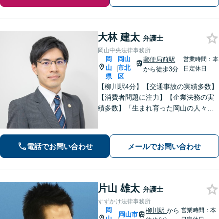
大林 建太
弁護士
岡山中央法律事務所
岡
岡山
郵便局前駅
営業時間：本
山
市北
|
日定休日
から徒歩3分
県
区
【柳川駅4分】【交通事故の実績多数】
【消費者問題に注力】【企業法務の実
績多数】「生まれ育った岡山の人々の
生活の支えになりたい、岡山をもっと
元気にしたい」 そんな思いを胸に、誠
実かつ確実な対応に努めてまいりま
電話でお問い合わせ
メールでお問い合わせ
す。お気軽にご相談ください。
片山 雄太
弁護士
すずかけ法律事務所
岡
柳川駅
から
営業時間：本
岡山市
山