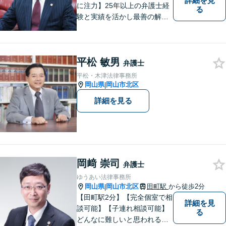
詳細を見
に注力】25年以上の弁護士経
る
験と実績を活かし最善の解決
法をご提案します。お受けし
た案件に依頼者との二人三脚
で取り組んでまいります
平松 敏男
弁護士
平松・木津法律事務所
岡山県
岡山市北区
|
詳細を見る
岡﨑 崇司
弁護士
ゆうあい法律事務所
岡山県
岡山市北区
田町駅
から徒歩2分
|
【田町駅2分】【完全個室で相
詳細を見
談可能】【子連れ相談可能】
る
どんなに難しいと思われる案