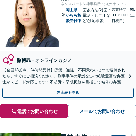
ネクスパート法律事務所 北九州オフィス
営業時間：09:
岡山県
面談方法(対面・
からも相
電話・ビデオな
00~21:00（土
談受付中
ど)は応相談
日祝日）
賭博罪・オンラインカジノ
【全国13拠点／24時間受付】痴漢・盗撮・不同意わいせつで逮捕され
たら、すぐにご相談ください。刑事事件の示談交渉の経験豊富な弁護
士がスピード対応します！不起訴・早期釈放を目指して粘りの弁護活
動を行います。
料金表を見る
電話でお問い合わせ
メールでお問い合わせ