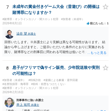
7
未成年の賞金付きゲーム大会（昔遊び）の開催は
賭博罪になりますか？
#賭博罪・オンラインカジノ・闇スロット犯罪
#加害者（未成年）
2026年8月1日
役にたった
1
澁谷 望
弁護士
回答いたします。※弁護士により見解は異なる可能性があります。 結
論から申し上げますと、ご提示いただいた条件のとおりに実施される
限り、賭博罪などの刑事罰に問われる可能性は低いと考えられます
が、会場の利用ルールなどの点には注意が必要です。 【質問1への回
答】 賭博罪は、参加者が互いに財物を賭けてその得喪を争う場合に成
立します。 質問者様がご自身のポケットマネーから懸賞として賞金を
8
息子がフリマで偽サイン販売、少年院送致や実刑
出し、参加者からの参加費が全額会場レンタル費用に充てられて賞金
の可能性は？
原資と完全に分離されている場合、参加者が自らの財物を失うリスク
#加害者（未成年）
#特殊詐欺
#逮捕による解雇・退学回避
が存在しないため賭博罪には該当しないとする見解が一般的です。ま
#名誉毀損罪・侮辱罪
#前科・前歴をつけたくない
た、利益を得る目的もないため賭博場開帳図利罪も成立しないと考え
#賭博罪・オンラインカジノ・闇スロット犯罪
られます。 【質問2への回答】 刑事上の問題は生じにくいものの、民
2026年2月16日
事・行政上の観点から以下の点が考慮されます。景品表示法について
刑事事件に強い弁護士
は事業者が顧客を誘引するためのものではないため対象外と考えられ
井上 祐司
弁護士
ますが、自治会館の利用規約（目的外利用や金銭徴収の可否など）へ
「操作」→「捜査」の誤りです。