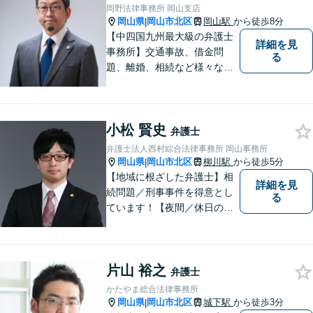
岡野法律事務所 岡山支店
岡山県
岡山市北区
岡山駅
から徒歩8分
|
【中四国九州最大級の弁護士
詳細を見
事務所】交通事故、借金問
る
題、離婚、相続など様々な問
題について、「何度でも無
料」の相談を行っています！
まずはお気軽にご相談くださ
小松 賢史
い！
弁護士
弁護士法人西村綜合法律事務所 岡山事務所
岡山県
岡山市北区
柳川駅
から徒歩5分
|
【地域に根ざした弁護士】相
詳細を見
続問題／刑事事件を得意とし
る
ています！【夜間／休日の相
談予約可能】初回相談は無料
となっております。まずは、
お気軽にご相談ください。
片山 裕之
弁護士
かたやま総合法律事務所
岡山県
岡山市北区
城下駅
から徒歩3分
|