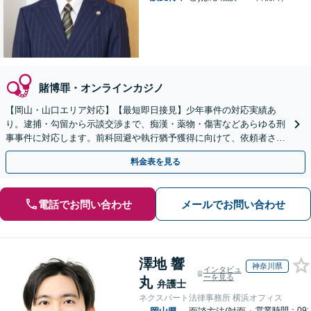
賭博罪・オンラインカジノ
【岡山・山口エリア対応】【最短即日接見】少年事件の対応実績あ
り。逮捕・勾留から示談交渉まで、痴漢・薬物・傷害などあらゆる刑
事事件に対応します。前科回避や執行猶予獲得に向けて、依頼者さま
とご家族に寄り添いサポートいたします
料金表を見る
電話でお問い合わせ
メールでお問い合わせ
澤地 響
神奈川県
インタビュ
ーを見る
丸
弁護士
ネクスパート法律事務所 横浜オフィス
営業時間：09: