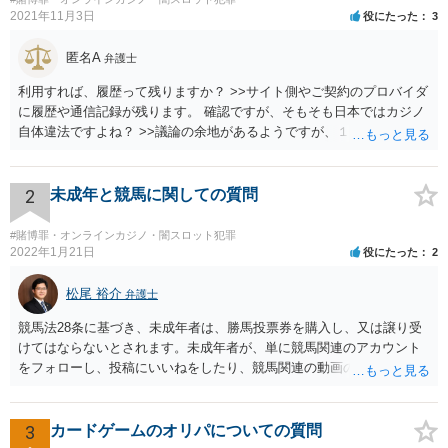
2021年11月3日
役にたった
3
匿名A
弁護士
利用すれば、履歴って残りますか？ >>サイト側やご契約のプロバイダ
に履歴や通信記録が残ります。 確認ですが、そもそも日本ではカジノ
自体違法ですよね？ >>議論の余地があるようですが、１００％合法で
安全ということはありません。
2
未成年と競馬に関しての質問
#賭博罪・オンラインカジノ・闇スロット犯罪
2022年1月21日
役にたった
2
松尾 裕介
弁護士
競馬法28条に基づき、未成年者は、勝馬投票券を購入し、又は譲り受
けてはならないとされます。未成年者が、単に競馬関連のアカウント
をフォローし、投稿にいいねをしたり、競馬関連の動画のチャンネル
登録をすることは、特段法的に問題ないと考えられます。
3
カードゲームのオリパについての質問