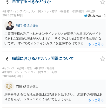
5
自首するべきかどうか
#賭博罪・オンラインカジノ・闇スロット犯罪
#加害者
#刑事裁判
#不起訴
2025年2月10日
役にたった
2
濵門 俊也
弁護士
ご質問者様の利用されたオンラインカジノが摘発されるほどのサイト
であれば自首の意味がありますが、そうでなければ自首する意味がな
いです。 すべてのオンラインカジノを立件する（できる）わけでもな
いので、静観されることをお勧めします。
6
職場におけるパワハラ問題について
#セクハラ
#恐喝・脅迫
#横領罪・背任罪
#賭博罪・オンラインカジノ・闇スロット犯罪
2019年6月28日
内藤 政信
弁護士
刑事を考えるなら地元弁護士に詳細をお話下さい。 慰謝料の相場はあ
りませんが、５０～１００くらいでしょうかね。