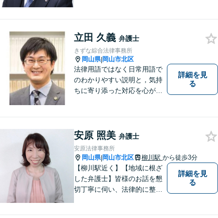
件でも、あきらめずに解決策
を探していきたいと考えてい
ます。トラブルに巻き込まれ
立田 久義
ている皆さまの現状を良い方
弁護士
向に変化させることができる
きずな綜合法律事務所
ように全力を尽くします。
岡山県
岡山市北区
|
法律用語ではなく日常用語で
詳細を見
のわかりやすい説明と，気持
る
ちに寄り添った対応を心がけ
ています。
安原 照美
弁護士
安原法律事務所
岡山県
岡山市北区
柳川駅
から徒歩3分
|
【柳川駅近く】【地域に根ざ
詳細を見
した弁護士】皆様のお話を懇
る
切丁寧に伺い、法律的に整理
して、わかりやすい言葉でご
説明いたします。【24時間予