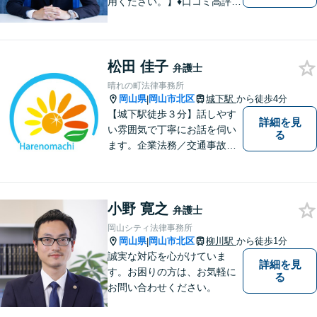
用ください。】♦口コミ高評価
多数有♦丁寧にお話をお伺いし
ます♦ご相談者・依頼者様の最
大の理解者として活動いたし
ます。【完全個室】【初回３
松田 佳子
弁護士
０分無料面談】
晴れの町法律事務所
岡山県
岡山市北区
城下駅
から徒歩4分
|
【城下駅徒歩３分】話しやす
詳細を見
い雰囲気で丁寧にお話を伺い
る
ます。企業法務／交通事故／
離婚／相続など幅広い案件を
取り扱っております。
小野 寛之
弁護士
岡山シティ法律事務所
岡山県
岡山市北区
柳川駅
から徒歩1分
|
誠実な対応を心がけていま
詳細を見
す。お困りの方は、お気軽に
る
お問い合わせください。