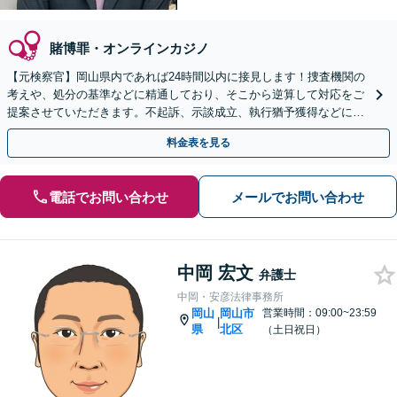
賭博罪・オンラインカジノ
【元検察官】岡山県内であれば24時間以内に接見します！捜査機関の
考えや、処分の基準などに精通しており、そこから逆算して対応をご
提案させていただきます。不起訴、示談成立、執行猶予獲得などに向
け、スムーズに対応【夜間面談可｜駐車場完備】
料金表を見る
電話でお問い合わせ
メールでお問い合わせ
中岡 宏文
弁護士
中岡・安彦法律事務所
岡山
岡山市
営業時間：09:00~23:59
|
県
北区
（土日祝日）