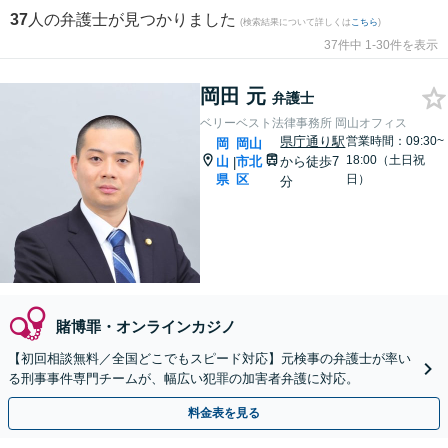
37
人の弁護士が見つかりました
(検索結果について詳しくは
こちら
)
37件中 1-30件を表示
岡田 元
弁護士
ベリーベスト法律事務所 岡山オフィス
県庁通り駅
営業時間：09:30~
岡
岡山
18:00（土日祝
山
市北
から徒歩7
|
県
区
日）
分
賭博罪・オンラインカジノ
【初回相談無料／全国どこでもスピード対応】元検事の弁護士が率い
る刑事事件専門チームが、幅広い犯罪の加害者弁護に対応。
料金表を見る