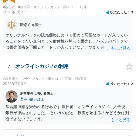
#被害者
#賭博罪・オンラインカジノ・闇スロット犯罪
2020年1月22日
役にたった
3
匿名A
弁護士
オリジナルパックの販売価格に比べて極めて高額なカードが入ってい
ることをうたい文句として射倖性を煽って販売し、ハズレのパックで
は販売価格を下回るカードしか入っていない、つまり偶然によってあ
る人は得しある人は損する関係であるなら、やはり賭博に該当する可
能性はあると考えられます。警察が見過ごせない規模になった途端に
販売元を摘発、ということもあり得るでしょう。他方で、数回買って
4
オンラインカジノの利用
見た程度の買主は（よほど大量に購入し、売主とつるんで話題作りを
しているユーチューバーなどを除けば）摘発はされないと思われま
#賭博罪・オンラインカジノ・闇スロット犯罪
#加害者
す。また、福袋のように購入価格と同程度以上の品物が必ず入ってい
2025年7月3日
役にたった
2
ると信じていたのであれば、賭博の故意はなく犯罪にはあたらないで
刑事事件に強い弁護士
しょう。 この点、例えば木曽崇さんが賭博にあたる可能性を指摘して
奥村 徹
弁護士
いますが、その内容は正当だと思います。
常習賭博罪を疑われる行為です 数日前、オンラインカジノに入金後、
銀行が凍結されました。 というのだと、捜査が始まるのかどうかは判
断できないでしょう。