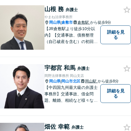
約受付可】皆様方のお悩みが
山根 務
少しでも解決されますよう，
弁護士
誠心誠意努力いたす所存で
やまね法律事務所
す。皆様方のご来所をお待ち
岡山県
倉敷市
倉敷駅
から徒歩9分
|
しております。
【JR倉敷駅より徒歩10分以
詳細を見
内】【交通事故、債務整理
る
（自己破産を含む）の初回相
談６０分無料】
宇都宮 和馬
弁護士
岡野法律事務所 岡山支店
岡山県
岡山市北区
岡山駅
から徒歩8分
|
【中四国九州最大級の弁護士
詳細を見
事務所】交通事故、借金問
る
題、離婚、相続など様々な問
題について、「何度でも無
料」の相談を行っています！
まずはお気軽にご相談くださ
畑佐 幸範
い！
弁護士