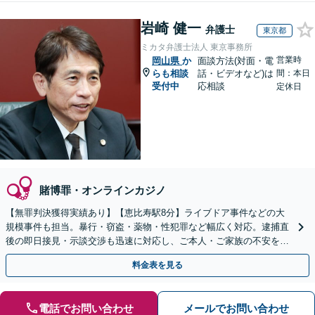
岩崎 健一
弁護士
東京都
ミカタ弁護士法人 東京事務所
営業時
岡山県
か
面談方法(対面・電
らも相談
話・ビデオなど)は
間：本日
受付中
応相談
定休日
賭博罪・オンラインカジノ
【無罪判決獲得実績あり】【恵比寿駅8分】ライブドア事件などの大
規模事件も担当。暴行・窃盗・薬物・性犯罪など幅広く対応。逮捕直
後の即日接見・示談交渉も迅速に対応し、ご本人・ご家族の不安を最
小限に抑えます。【初回相談可能】【WEB面談可能】
料金表を見る
電話でお問い合わせ
メールでお問い合わせ