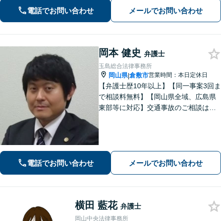
通。その他労働事件もカバー【行政事
電話でお問い合わせ
メールでお問い合わせ
件】学校トラブル・いじめ問題に注力
【企業法務】予防法務・紛争対応お任
せください。
岡本 健史
弁護士
玉島総合法律事務所
岡山県
倉敷市
営業時間：本日定休日
|
【弁護士歴10年以上】【同一事案3回ま
で相談料無料】【岡山県全域、広島県
東部等に対応】交通事故のご相談はお
任せください！「1円でも多く」賠償金
の獲得を目指します！保険会社の対
応、後遺障害の認定に疑問や不安があ
る方、ご相談ください。
電話でお問い合わせ
メールでお問い合わせ
横田 藍花
弁護士
岡山中央法律事務所