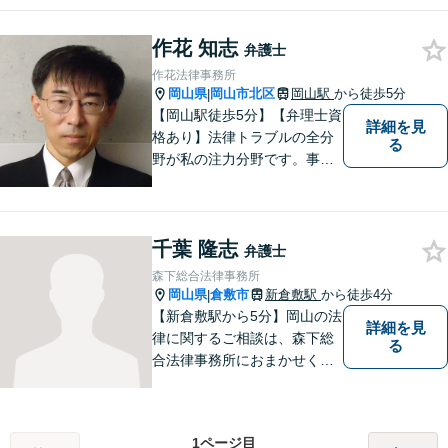
作花 知志
弁護士
作花法律事務所
岡山県
岡山市北区
岡山駅
から徒歩5分
|
【岡山駅徒歩5分】【弁理士資
詳細を見
格あり】法律トラブルの全分
る
野が私の注力分野です。事務
所の理念は、ご相談の後には
心の中に花が咲いたようにな
っていただけること。【法テ
千葉 隆志
ラス対応】【後払い対応】
弁護士
【日弁連国際人権問題委員会
森下総合法律事務所
所属】お困りの方は、お気軽
岡山県
倉敷市
新倉敷駅
から徒歩4分
|
にご相談下さい。
【新倉敷駅から5分】岡山の法
詳細を見
律に関するご相談は、森下総
る
合法律事務所におまかせくだ
さい。お困りの方は、お気軽
にお問い合わせください。
1ページ目