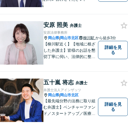
安原 照美
弁護士
安原法律事務所
岡山県
岡山市北区
柳川駅
から徒歩3分
|
【柳川駅近く】【地域に根ざ
詳細を見
した弁護士】皆様のお話を懇
る
切丁寧に伺い、法律的に整理
して、わかりやすい言葉でご
説明いたします。【24時間予
約受付可】皆様方のお悩みが
五十嵐 将志
少しでも解決されますよう，
弁護士
誠心誠意努力いたす所存で
弁護士法人アインザッツ
す。皆様方のご来所をお待ち
岡山県
岡山市北区
|
しております。
【最先端分野の法務に取り組
詳細を見
む弁護士】ベンチャーファン
る
ド／スタートアップ／医療介
護／リーガルテックetc...移り
変わる時代のニーズに応えら