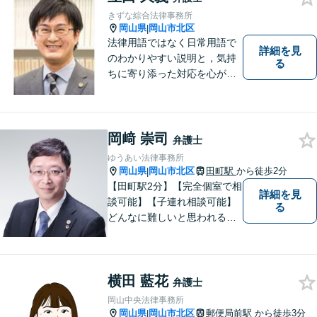
【日弁連国際人権問題委員会
きずな綜合法律事務所
所属】お困りの方は、お気軽
岡山県
岡山市北区
|
にご相談下さい。
法律用語ではなく日常用語で
詳細を見
のわかりやすい説明と，気持
る
ちに寄り添った対応を心がけ
ています。
岡﨑 崇司
弁護士
ゆうあい法律事務所
岡山県
岡山市北区
田町駅
から徒歩2分
|
【田町駅2分】【完全個室で相
詳細を見
談可能】【子連れ相談可能】
る
どんなに難しいと思われる案
件でも、あきらめずに解決策
を探していきたいと考えてい
ます。トラブルに巻き込まれ
横田 藍花
ている皆さまの現状を良い方
弁護士
向に変化させることができる
岡山中央法律事務所
ように全力を尽くします。
岡山県
岡山市北区
郵便局前駅
から徒歩3分
|