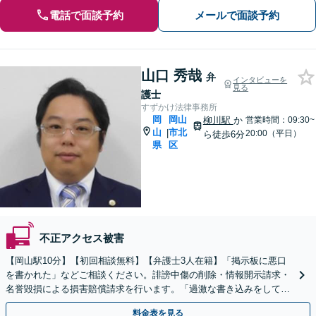
電話で面談予約
メールで面談予約
山口 秀哉
弁
インタビューを
見る
護士
すずかけ法律事務所
岡
岡山
柳川駅
か
営業時間：09:30~
山
市北
|
20:00（平日）
ら徒歩6分
県
区
不正アクセス被害
【岡山駅10分】【初回相談無料】【弁護士3人在籍】「掲示板に悪口
を書かれた」などご相談ください。誹謗中傷の削除・情報開示請求・
名誉毀損による損害賠償請求を行います。「過激な書き込みをしてし
まった」などの加害者側のご相談にも対応可能
料金表を見る