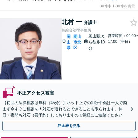
30件中 1-30件を表示
北村 一
弁護士
葵綜合法律事務所
岡山駅
か
営業時間：09:00~
岡
岡山
17:00（平日）
山
市北
ら徒歩10
|
県
区
分
不正アクセス被害
【初回の法律相談は無料（45分）】ネット上での誹謗中傷は一人で悩
まず今すぐご相談を！対応が遅れるとできることも限られます。休
日・夜間も対応（要予約）しておりますので気軽にご連絡ください
料金表を見る