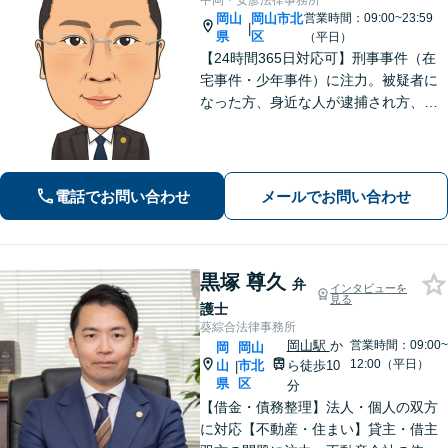
中岡・安彦法律事務所
岡山
岡山市北
営業時間：09:00~23:59
|
県
区
（平日）
【24時間365日対応可】刑事事件（在
宅事件・少年事件）に注力。被疑者に
なった方、身近な人が逮捕され方、す
ぐにご相談ください。刑事事件はスピ
ード勝負、初回の接見は即時駆けつけ
ます。事件解決後のアフターケアもい
たします。
電話でお問い合わせ
メールでお問い合わせ
黒塚 尊久
弁
インタビューを
見る
護士
葵綜合法律事務所
岡山駅
か
営業時間：09:00~
岡
岡山
12:00（平日）
山
市北
ら徒歩10
|
県
区
分
【借金・債務整理】法人・個人の双方
に対応【不動産・住まい】貸主・借主