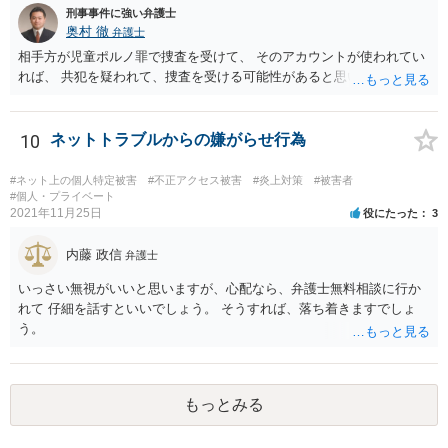
刑事事件に強い弁護士
奥村 徹
弁護士
相手方が児童ポルノ罪で捜査を受けて、 そのアカウントが使われてい
れば、 共犯を疑われて、捜査を受ける可能性があると思います。
10
ネットトラブルからの嫌がらせ行為
#ネット上の個人特定被害
#不正アクセス被害
#炎上対策
#被害者
#個人・プライベート
2021年11月25日
役にたった
3
内藤 政信
弁護士
いっさい無視がいいと思いますが、心配なら、弁護士無料相談に行か
れて 仔細を話すといいでしょう。 そうすれば、落ち着きますでしょ
う。
もっとみる