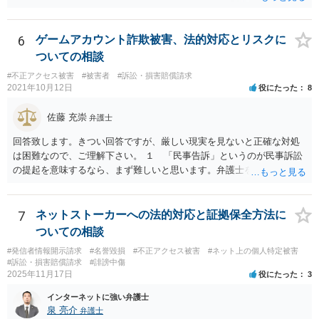
6
ゲームアカウント詐欺被害、法的対応とリスクに
ついての相談
#不正アクセス被害
#被害者
#訴訟・損害賠償請求
2021年10月12日
役にたった
8
佐藤 充崇
弁護士
回答致します。きつい回答ですが、厳しい現実を見ないと正確な対処
は困難なので、ご理解下さい。 １ 「民事告訴」というのが民事訴訟
の提起を意味するなら、まず難しいと思います。弁護士を頼まないと
なると、相手の住所・氏名の特定が困難だからです。 ２ 出すことは
出来ますが、警察が真剣に捜査する可能性は低いです。ゲームアカウ
ントの売買禁止のアプリの場合、相談者の方に犯罪が成立しうると警
7
ネットストーカーへの法的対応と証拠保全方法に
告を出される恐れすらあります。 ３ 捕まる可能性はそれほど高くな
ついての相談
いですが、２のような警告や取り調べはされる可能性はゼロではあり
#発信者情報開示請求
#名誉毀損
#不正アクセス被害
#ネット上の個人特定被害
ません。 ４ １で述べた通り、弁護士を依頼出来ないとなると、相手
#訴訟・損害賠償請求
#誹謗中傷
の氏名・住所の特定が困難で、事実上民事訴訟提起は困難だからで
2025年11月17日
役にたった
3
す。
インターネットに強い弁護士
泉 亮介
弁護士