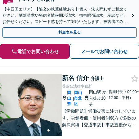
【中四国エリア】【論文の執筆経験あり】個人・法人問わずご相談く
ださい。削除請求や発信者情報開示請求、損害賠償請求、示談など、
お任せください。スピード感を持って対応いたします。被害者のみな
らず加害者のご相談も可能です【夜間・休日面談可】
料金表を見る
電話でお問い合わせ
メールでお問い合わせ
新名 信介
弁護士
葵綜合法律事務所
岡山駅
か
営業時間：09:00~
岡
岡山
12:00（平日）
山
市北
ら徒歩10
|
県
区
分
【労働問題】労働災害に注力していま
す、労働者側・使用者側双方で多数の
解決実績【交通事故】事故直後から等
級認定、裁判まで一貫してサポート
【企業法務】中小企業から個人事業主