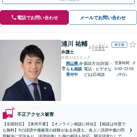
電話でお問い合わせ
メールでお問い合わせ
浦川 祐輔
東京都
インタビュ
ーを見る
弁護士
弁護士法人エッグ
営業時間：0
岡山県
か
面談方法(対面・
らも相談
電話・ビデオな
0:00~23:59
受付中
ど)は応相談
（平日）
不正アクセス被害
【全国対応】【来所不要】【オンライン相談に特化】【相談は何度で
も無料】Xの誹謗中傷被害の経験がある弁護士。炎上／誹謗中傷の問
題解決に定評あり。誹謗中傷した側の相談も対応。開示請求なしで本