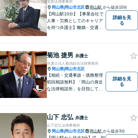
芙蓉法律事務所
岡山県
岡山市北区
岡山駅
から徒歩10分
|
【岡山駅10分】【事業会社で
詳細を見
人事・労務としてのキャリア
る
を持つ弁護士】離婚・交通事
故・事業承継を含む相続の問
題に注力。依頼者の方に寄り
添いながら、まずはじっくり
菊池 捷男
とお話をうかがうことを心掛
弁護士
けています。必要に応じ、他
弁護士法人菊池綜合法律事務所
士業と連携して解決を図りま
岡山県
岡山市北区
|
す。
【相続・交通事故・債務整理
詳細を見
初回相談無料】「岡山の身近
る
な法律相談所」を目指してい
ます。お悩みやご不安を抱え
た方のお力になれるよう全力
でサポートしていきます。ど
んなささいなことでも構いま
山下 忠弘
弁護士
せん。お気軽にご相談くださ
山下忠弘法律事務所
い。【土曜日も受付可能】
岡山県
岡山市北区
岡山駅
から徒歩3分
|
【専用駐車場あり】
【岡山駅から徒歩3分】IT、知