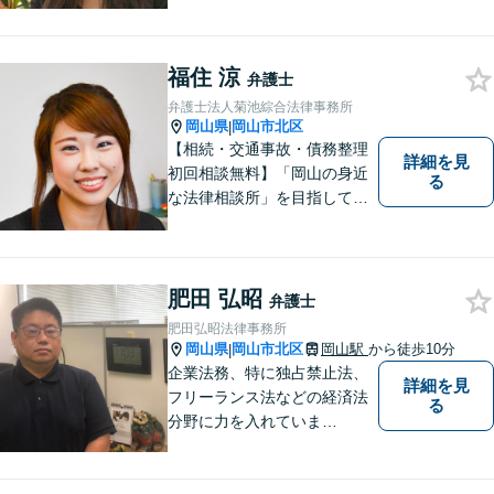
ます。お悩みやご不安を抱え
た方のお力になれるよう全力
でサポートしていきます。ど
んなささいなことでも構いま
福住 涼
弁護士
せん。お気軽にご相談くださ
弁護士法人菊池綜合法律事務所
い。【土曜日も受付可能】
岡山県
岡山市北区
|
【専用駐車場あり】
【相続・交通事故・債務整理
詳細を見
初回相談無料】「岡山の身近
る
な法律相談所」を目指してい
ます。お悩みやご不安を抱え
た方のお力になれるよう全力
でサポートしていきます。ど
んなささいなことでも構いま
肥田 弘昭
弁護士
せん。お気軽にご相談くださ
肥田弘昭法律事務所
い。【土曜日も受付可能】
岡山県
岡山市北区
岡山駅
から徒歩10分
|
【専用駐車場あり】
企業法務、特に独占禁止法、
詳細を見
フリーランス法などの経済法
る
分野に力を入れていま
す！！！