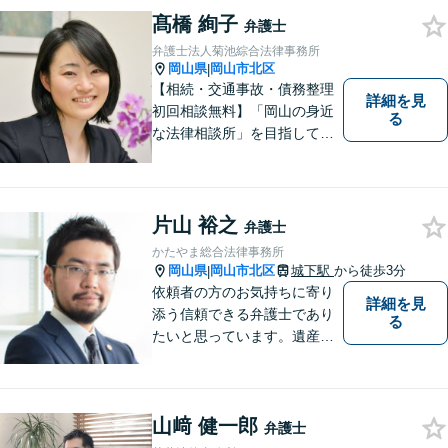
髙橋 絢子
弁護士
弁護士法人菊池綜合法律事務所
岡山県
岡山市北区
|
【相続・交通事故・債務整理
詳細を見
初回相談無料】「岡山の身近
る
な法律相談所」を目指してい
ます。お悩みやご不安を抱え
た方のお力になれるよう全力
でサポートしていきます。ど
んなささいなことでも構いま
片山 裕之
弁護士
せん。お気軽にご相談くださ
かたやま総合法律事務所
い。【土曜日も受付可能】
岡山県
岡山市北区
城下駅
から徒歩3分
|
【専用駐車場あり】
依頼者の方のお気持ちに寄り
詳細を見
添う信頼できる弁護士であり
る
たいと思っています。遺産分
割、交通事故、刑事事件、離
婚、不貞慰謝料、木企業法務
等に対応しています。お気軽
山﨑 健一郎
にご相談ください。
弁護士