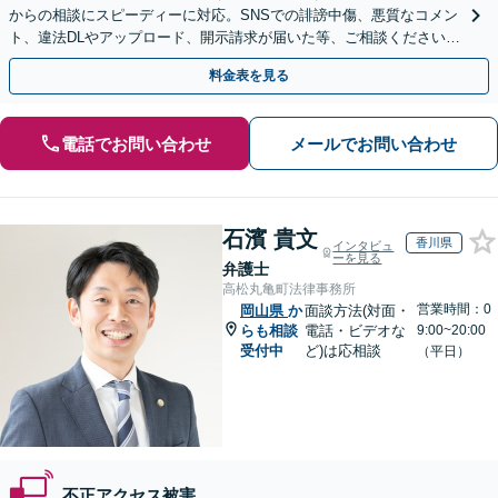
からの相談にスピーディーに対応。SNSでの誹謗中傷、悪質なコメン
ト、違法DLやアップロード、開示請求が届いた等、ご相談ください
【WEB面談OK&解決実績豊富】【千葉中央駅4分】
料金表を見る
電話でお問い合わせ
メールでお問い合わせ
石濱 貴文
香川県
インタビュ
ーを見る
弁護士
高松丸亀町法律事務所
営業時間：0
岡山県
か
面談方法(対面・
らも相談
電話・ビデオな
9:00~20:00
受付中
ど)は応相談
（平日）
不正アクセス被害