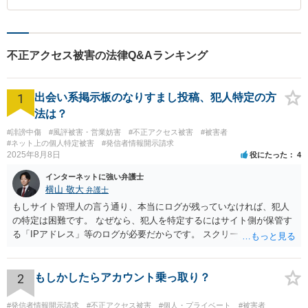
不正アクセス被害の法律Q&Aランキング
1
出会い系掲示板のなりすまし投稿、犯人特定の方
法は？
#誹謗中傷
#風評被害・営業妨害
#不正アクセス被害
#被害者
#ネット上の個人特定被害
#発信者情報開示請求
2025年8月8日
役にたった
4
インターネットに強い弁護士
横山 敬大
弁護士
もしサイト管理人の言う通り、本当にログが残っていなければ、犯人
の特定は困難です。 なぜなら、犯人を特定するにはサイト側が保管す
る「IPアドレス」等のログが必要だからです。 スクリーンショットは
投稿の証拠にはなりますが、このログの代わりにはなりません。 した
がって「ログが本当に存在しない」という前提に立つと、開示請求を
進めることは困難です。 ご判断の一助となれば幸いです。
2
もしかしたらアカウント乗っ取り？
#発信者情報開示請求
#不正アクセス被害
#個人・プライベート
#被害者