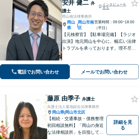
安井 健二
弁
インタビューを
見る
護士
岡山南法律事務所
岡山
岡山市南
営業時間：09:00~18:00
|
県
区
（平日）
【元検察官】【駐車場完備】【ラジオ
出演】地元岡山を中心に、幅広い法律
トラブルを承っております。理不尽な
思いをされている方が「明るい未来」
を歩んでいけるよう、親切丁寧にサポ
ートいたします。お困りの方はお早め
電話でお問い合わせ
メールでお問い合わせ
にご相談ください【WEB面談｜夜間面
談可】
藤原 由季子
弁護士
弁護士法人菊池綜合法律事務所
岡山県
岡山市北区
|
【相続・交通事故・債務整理
詳細を見
初回相談無料】「岡山の身近
る
な法律相談所」を目指してい