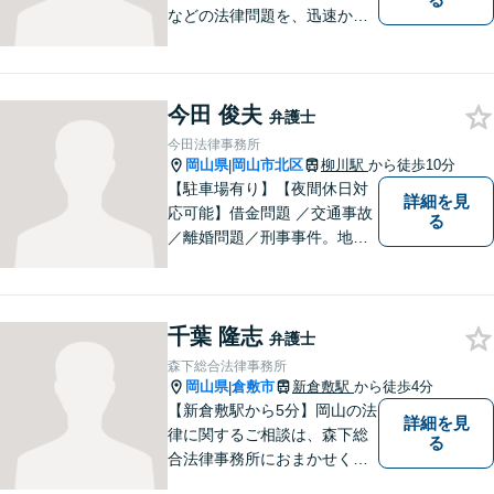
などの法律問題を、迅速かつ
正確に対応いたします。岡山
市で弁護士をお探しの方は、
弁護士岡原法律事務所へお気
今田 俊夫
軽にご相談ください。【出張
弁護士
相談対応可能】
今田法律事務所
岡山県
岡山市北区
柳川駅
から徒歩10分
|
【駐車場有り】【夜間休日対
詳細を見
応可能】借金問題 ／交通事故
る
／離婚問題／刑事事件。地域
の方々に親身に寄り添える弁
護士を目指して日々の業務に
取り組んでおりますのでお気
千葉 隆志
軽にご相談ください。
弁護士
森下総合法律事務所
岡山県
倉敷市
新倉敷駅
から徒歩4分
|
【新倉敷駅から5分】岡山の法
詳細を見
律に関するご相談は、森下総
る
合法律事務所におまかせくだ
さい。お困りの方は、お気軽