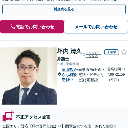
人の特定ができる場合もあり。
料金表を見る
電話でお問い合わせ
メールでお問い合わせ
坪内 清久
千葉県
インタビュ
ーを見る
弁護士
Sfil法律事務所
営業時間：0
岡山県
か
面談方法(対面・
らも相談
電話・ビデオな
7:00~21:59
受付中
ど)は応相談
（平日）
不正アクセス被害
全国エリア対応【ITの専門知識あり】開示請求する側・された側双方