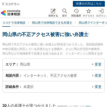
弁護士の方はこちら
ココナラへ
投稿する
探す
閲覧履歴
マイリスト
ログイン
ココナラ法律相談
岡山県で法律相談できる弁護士
岡山県でインターネ
岡山県の不正アクセス被害に強い弁護士
岡山県で不正アクセス被害に強い弁護士が30名見つかりました。初回面談無料
や休日面談に対応している弁護士なども掲載中。さらに岡山市北区や倉敷市、
津山市などの地域条件で弁護士を絞り込めます。インターネットに関係する誹
謗中傷や名誉毀損、個人特定等の細かな分野での絞り込み検索もでき便利で
す。特に葵綜合法律事務所の北村 一弁護士やすずかけ法律事務所の山口 秀哉弁
エリア
岡山県
変更
護士、葵綜合法律事務所の新名 信介弁護士のプロフィール情報や弁護士費用、
強みなどが注目されています。『岡山県で土日や夜間に発生した不正アクセス
相談内容
インターネット、不正アクセス被害
変更
被害のトラブルを今すぐに弁護士に相談したい』『不正アクセス被害のトラブ
ル解決の実績豊富な近くの弁護士を検索したい』『初回相談無料で不正アクセ
ス被害を法律相談できる岡山県内の弁護士に相談予約したい』などでお困りの
詳細条件
未選択
変更
相談者さんにおすすめです。
30
人の弁護士が見つかりました
(検索結果について詳しくは
こちら
)