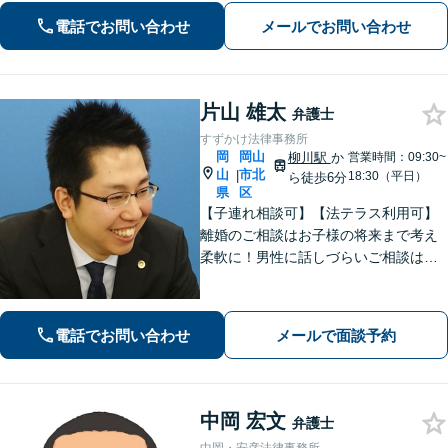
まで多様な業種の顧問対応【事前予約
電話でお問い合わせ
メールでお問い合わせ
で土日祝・夜間対応】【JR岡山駅10
分】
片山 雄太
弁護士
すずかけ法律事務所
岡
岡山
柳川駅
か
営業時間：09:30~
山
市北
|
18:30（平日）
ら徒歩6分
県
区
【子連れ相談可】【法テラス利用可】
離婚のご相談はお子様の将来まで考え
柔軟に！男性に話しづらいご相談は女
性弁護士がうかがいます／不動産トラ
ブルは司法書士・土地家屋調査士など
と連携してきめ細やかに対応【注力分
電話でお問い合わせ
メールで面談予約
野初回相談無料】【WEB面談可】
中岡 宏文
弁護士