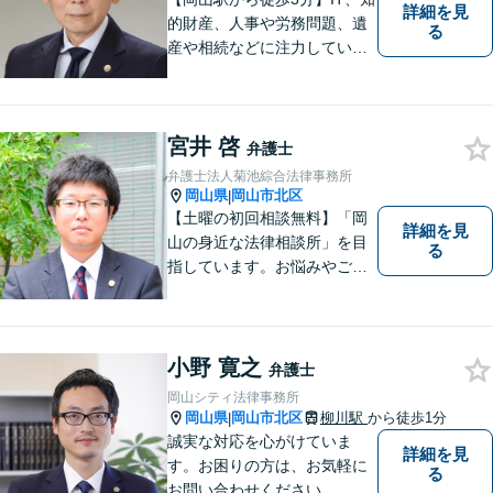
詳細を見
的財産、人事や労務問題、遺
る
産や相続などに注力していま
す。「弁護士に相談するか迷
っている」という悩みをお持
ちの方は、どうぞお気軽にご
宮井 啓
相談ください。依頼者さまの
弁護士
サポートができるよう努めて
弁護士法人菊池綜合法律事務所
まいります。
岡山県
岡山市北区
|
【土曜の初回相談無料】「岡
詳細を見
山の身近な法律相談所」を目
る
指しています。お悩みやご不
安を抱えた方のお力になれる
よう、全力でサポートしてい
きます。どんなささいなこと
でも構いません。お気軽にご
小野 寛之
弁護士
相談ください。【土曜日も受
岡山シティ法律事務所
付可能】【専用駐車場あり】
岡山県
岡山市北区
柳川駅
から徒歩1分
|
誠実な対応を心がけていま
詳細を見
す。お困りの方は、お気軽に
る
お問い合わせください。