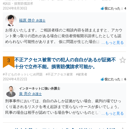
#訴訟・損害賠償請求
2024年8月30日
役にたった
4
福原 啓介
弁護士
お答えいたします。 ご相談者様のご相談内容を踏まえますと、アカウ
ント乗っ取りの恐れがある場合に発信者情報開示請求したとしても認
められない可能性があります。 仮に問題が生じた場合は、その問題に
応じて対処していくことになると思います。
3
不正アクセス被害での犯人の自白があるが証拠不
十分で立件不能。損害賠償請求可能か。
#子どものネットいじめ問題
#不正アクセス被害
#被害者
2024年4月22日
役にたった
6
インターネットに強い弁護士
泉 亮介
弁護士
刑事事件においては、自白のみしか証拠がない場合、裁判の場でひっ
くり返されるリスクを考え起訴まで至らないケースが多いでしょう。
民事の場合は相手が認めている場合争いがないものとして請求が認め
られる可能性はありますが、上記のリスクは同様にあるかと思われま
す。