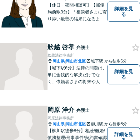
【休日・夜間相談可】【郵便
詳細を見
局前駅3分】「相談者さまに寄
る
り添い最善の結果になるよう
尽力」婚姻費用・財産分与・
養育費の交渉などお任せくだ
さい「刑事事件：捜査機関に
舩越 啓孝
よる不当な取り調べや身体拘
弁護士
束から、依頼者さまの利益を
舩越法律事務所
守ります【完全個室相談】
岡山県
岡山市北区
城下駅
から徒歩6分
|
【城下駅6分】法律の問題は、
詳細を見
単に金銭的な解決だけでな
る
く、依頼者さまの将来や人間
関係にも大きく影響します。
そのため、一人ひとりにとっ
て最適な解決策を見つけるこ
岡原 洋介
とを大切にしています。
弁護士
岡原法律事務所
岡山県
岡山市北区
柳川駅
から徒歩8分
|
【柳川駅徒歩8分】相続/離婚/
詳細を見
債務整理/刑事事件/契約書確認
る