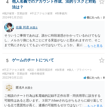
4
他人名義でのアカウント作成、法的リスクと対処
法は？
#風評被害・営業妨害
#不正アクセス被害
#刑事裁判
2024年1月15日
役にたった
2
佐藤 邦彦
弁護士
そういうご事情であれば、誰かに特段迷惑がかかっているわけでもな
し、メルカリ側にも大ごとにする実益がないと思われますので、そこ
まで気にされなくてもよいのではないでしょうか。 親戚のお子様に
は、質問者様からも注意されていることと思いますので、まずはご安
心ください。
5
ゲームのチートについて
#不正アクセス被害
#訴訟・損害賠償請求
#加害者
#個人・プライベート
#風評被害・営業妨害
#著作権侵害
2022年3月11日
役にたった
8
匿名A
弁護士
ご相談のチート行為は私電磁的記録不正作出罪・同供用罪に該当する
可能性はあると思います。３回アカbanされながらもさらに繰り返して
いる点で悪質性が高く、逮捕の可能性もゼロではないでしょう。