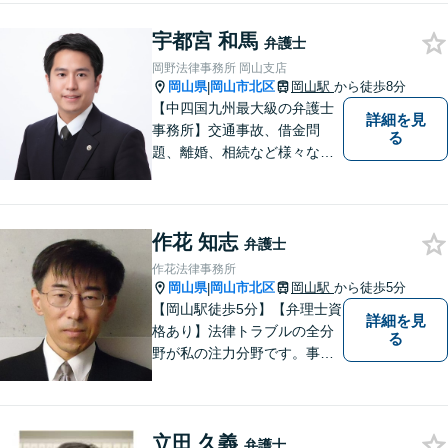
れるよう、専門性の高い分野
に積極的に取り組みます。少
宇都宮 和馬
弁護士
数の案件に集中し、「迅速対
岡野法律事務所 岡山支店
応」を実現します！
岡山県
岡山市北区
岡山駅
から徒歩8分
|
【中四国九州最大級の弁護士
詳細を見
事務所】交通事故、借金問
る
題、離婚、相続など様々な問
題について、「何度でも無
料」の相談を行っています！
まずはお気軽にご相談くださ
作花 知志
い！
弁護士
作花法律事務所
岡山県
岡山市北区
岡山駅
から徒歩5分
|
【岡山駅徒歩5分】【弁理士資
詳細を見
格あり】法律トラブルの全分
る
野が私の注力分野です。事務
所の理念は、ご相談の後には
心の中に花が咲いたようにな
っていただけること。【法テ
立田 久義
ラス対応】【後払い対応】
弁護士