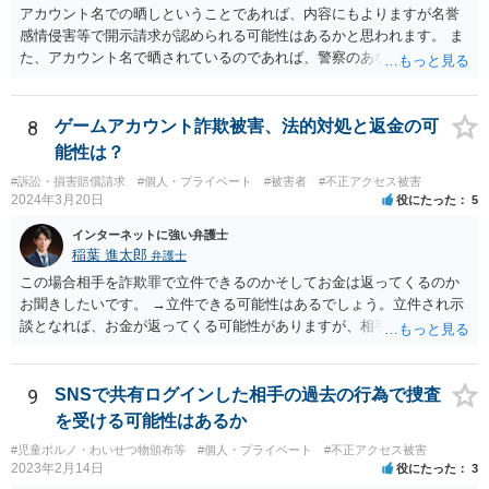
アカウント名での晒しということであれば、内容にもよりますが名誉
感情侵害等で開示請求が認められる可能性はあるかと思われます。 ま
た、アカウント名で晒されているのであれば、警察のあなたのことで
はないと認識している、という話は通りづらいかと思われます。 仮に
民事で開示請求の上で慰謝料請求をするとなる場合、弁護士費用につ
いては数十万円から100万円程度かかる場合が多く、相手から回収でき
8
ゲームアカウント詐欺被害、法的対処と返金の可
る金額は高額にはなりにくいため、赤字となってしまうリスクはある
能性は？
かと思われますので、経済的なメリットを求めて弁護士を立てるとい
#訴訟・損害賠償請求
#個人・プライベート
#被害者
#不正アクセス被害
う場合は慎重に検討される必要があるでしょう。
2024年3月20日
役にたった
5
インターネットに強い弁護士
稲葉 進太郎
弁護士
この場合相手を詐欺罪で立件できるのかそしてお金は返ってくるのか
お聞きしたいです。 →立件できる可能性はあるでしょう。立件され示
談となれば、お金が返ってくる可能性がありますが、相手方がお金を
使い切ってしまいお金を持っていなければ返金してもらえないことも
あり得るでしょう。
9
SNSで共有ログインした相手の過去の行為で捜査
を受ける可能性はあるか
#児童ポルノ・わいせつ物頒布等
#個人・プライベート
#不正アクセス被害
2023年2月14日
役にたった
3