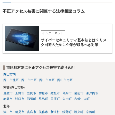
不正アクセス被害に関連する法律相談コラム
インターネット
サイバーセキュリティ基本法とは？リス
ク回避のために企業が取るべき対策
市区町村別に不正アクセス被害で絞り込む
岡山市内
岡山市北区
岡山市中区
岡山市東区
岡山市南区
南部 (岡山市外)
倉敷市
玉野市
笠岡市
井原市
総社市
高梁市
備前市
瀬戸内市
赤磐市
浅口市
和気町
早島町
里庄町
矢掛町
吉備中央町
北部
津山市
新見市
真庭市
美作市
新庄村
鏡野町
勝央町
奈義町