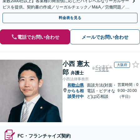
業数2000社以上】各業種の商習慣に応じたハイレベルなリーガルサー
ビスを提供。契約書の作成／リーガルチェック／M&A／労働問題／知
的財産等、お任せください【他士業連携可能】
料金表を見る
電話でお問い合わせ
メールでお問い合わせ
小西 憲太
大阪府
インタビュ
ーを見る
郎
弁護士
小西法律事務所
営業時間：0
和歌山県
面談方法(対面・
からも相
電話・ビデオな
9:00~20:00
談受付中
ど)は応相談
（平日）
FC・フランチャイズ契約