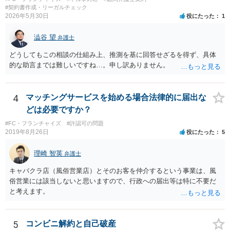
#契約書作成・リーガルチェック
2026年5月30日
役にたった
1
澁谷 望
弁護士
どうしてもこの相談の仕組み上、推測を基に回答せざるを得ず、具体
的な助言までは難しいですね…。申し訳ありません。
4
マッチングサービスを始める場合法律的に届出な
どは必要ですか？
#FC・フランチャイズ
#許認可の問題
2019年8月26日
役にたった
5
理崎 智英
弁護士
キャバクラ店（風俗営業店）とそのお客を仲介するという事業は、風
俗営業には該当しないと思いますので、行政への届出等は特に不要だ
と考えます。
5
コンビニ解約と自己破産