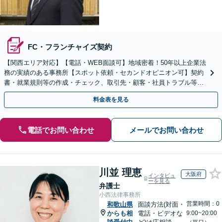
FC・フランチャイズ契約
【関西エリア対応】【電話・WEB面談可】地域密着！50年以上企業法
務の実績のある事務所【スポット依頼・セカンドオピニオン可】契約
書・就業規則等の作成・チェック、取引先・顧客・社員トラブル等、
お気軽にご相談ください【事前予約で休日・夜間対応】
料金表を見る
電話でお問い合わせ
メールでお問い合わせ
川並 理恵
大阪府
インタビュ
ーを見る
弁護士
小西法律事務所
営業時間：0
和歌山県
面談方法(対面・
からも相
電話・ビデオな
9:00~20:00