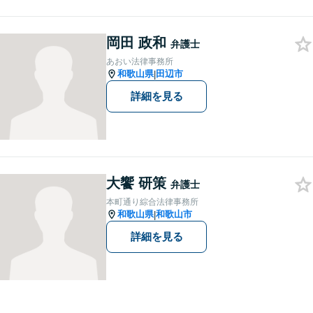
通事故／相続／その他一般の
民事事件など、幅広く対応可
能です。まずはお気軽にご相
岡田 政和
弁護士
談ください。
あおい法律事務所
和歌山県
田辺市
|
詳細を見る
大饗 研策
弁護士
本町通り綜合法律事務所
和歌山県
和歌山市
|
詳細を見る