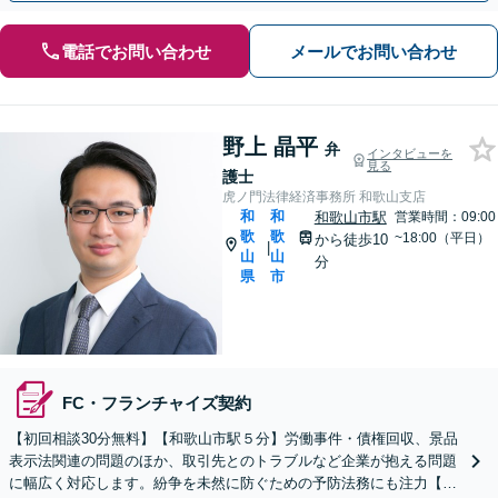
電話でお問い合わせ
メールでお問い合わせ
野上 晶平
弁
インタビューを
見る
護士
虎ノ門法律経済事務所 和歌山支店
和
和
和歌山市駅
営業時間：09:00
歌
歌
~18:00（平日）
から徒歩10
|
山
山
分
県
市
FC・フランチャイズ契約
【初回相談30分無料】【和歌山市駅５分】労働事件・債権回収、景品
表示法関連の問題のほか、取引先とのトラブルなど企業が抱える問題
に幅広く対応します。紛争を未然に防ぐための予防法務にも注力【夜