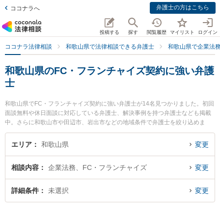
弁護士の方はこちら
ココナラへ
投稿する
探す
閲覧履歴
マイリスト
ログイン
ココナラ法律相談
和歌山県で法律相談できる弁護士
和歌山県で企業法
和歌山県のFC・フランチャイズ契約に強い弁護
士
和歌山県でFC・フランチャイズ契約に強い弁護士が14名見つかりました。初回
面談無料や休日面談に対応している弁護士、解決事例を持つ弁護士なども掲載
中。さらに和歌山市や田辺市、岩出市などの地域条件で弁護士を絞り込めま
す。企業法務に関係する顧問弁護士契約や契約書作成・リーガルチェック、雇
用契約書・就業規則作成等の細かな分野での絞り込み検索もでき便利です。特
エリア
和歌山県
変更
に佐藤生空法律事務所の佐藤 生空弁護士や虎ノ門法律経済事務所 和歌山支店の
野上 晶平弁護士、ベリーベスト法律事務所 和歌山オフィスの井上 彩華弁護士
相談内容
企業法務、FC・フランチャイズ
変更
のプロフィール情報や弁護士費用、強みなどが注目されています。『和歌山県
で土日や夜間に発生したFC・フランチャイズ契約のトラブルを今すぐに弁護士
に相談したい』『FC・フランチャイズ契約のトラブル解決の実績豊富な近くの
詳細条件
未選択
変更
弁護士を検索したい』『初回相談無料でFC・フランチャイズ契約を法律相談で
きる和歌山県内の弁護士に相談予約したい』などでお困りの相談者さんにおす
すめです。