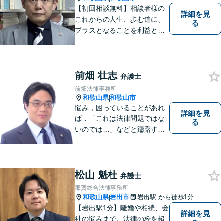
【初回相談無料】相談者様の
詳細を見
これからの人生、歩む道に、
る
プラスとなることを利益と考
え、相談者の人生を背負って
活動してまいります。和歌山
はもちろん、関西・関東から
ご相談いただくこともありま
前畑 壮志
弁護士
す。
前畑法律事務所
和歌山県
和歌山市
|
悩み，困っていることがあれ
詳細を見
ば，「これは法律問題ではな
る
いのでは…」などと躊躇する
ことなく，「まずは相談して
みよう」と法律相談にお越し
いただける事務所を目指して
おります。弁護士前畑壮志は
松山 魁杜
弁護士
全力で，最善の答えを探せる
那賀総合法律事務所
ようお手伝いいたします。
和歌山県
岩出市
岩出駅
から徒歩1分
|
【岩出駅1分】離婚や相続、会
詳細を見
社の悩みまで。法律の枠を超