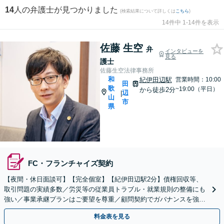
14
人の弁護士が見つかりました
(検索結果について詳しくは
こちら
)
14件中 1-14件を表示
佐藤 生空
弁
インタビューを
見る
護士
佐藤生空法律事務所
和
紀伊田辺駅
営業時間：10:00
田
歌
~19:00（平日）
から徒歩2分
辺
|
山
市
県
FC・フランチャイズ契約
【夜間・休日面談可】【完全個室】【紀伊田辺駅2分】債権回収等、
取引問題の実績多数／労災等の従業員トラブル・就業規則の整備にも
強い／事業承継プランはご要望を尊重／顧問契約でガバナンスを強化
／予防法務でリスクを回避し、企業の発展をお支えします
料金表を見る