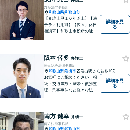
弁護士
灯か法律事務所
和歌山県
和歌山市
|
【弁護士歴１０年以上】【法
詳細を見
テラス利用可】【夜間／休日
る
相談可】和歌山市役所の近
く、京橋親水公園そばにある
親しみやすい法律事務所で
す。一人で悩まず、まずはご
相談ください。あなたの灯り
阪本 倖多
弁護士
となれるよう誠心誠意努めま
岩出総合法律事務所
す。
和歌山県
岩出市
岩出駅
から徒歩10分
|
お気軽にご相談ください｜相
詳細を見
続・交通事故・離婚・債務整
る
理・刑事事件など様々な法律
問題に対応｜相続、交通事
故、不貞問題については初回3
0分無料相談あり｜夜間・休
南方 健幸
日・オンライン相談OK（要予
弁護士
約）｜丁寧な報告とスピード
南方法律事務所
対応で安心をお届けします
和歌山県
和歌山市
|