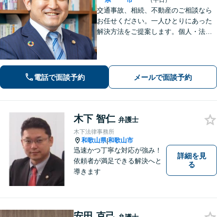
（平日）
交通事故、相続、不動産のご相談なら
お任せください。一人ひとりにあった
解決方法をご提案します。個人・法人
問わず、お困りの方は弁護士にお気軽
にご相談ください。
電話で面談予約
メールで面談予約
木下 智仁
弁護士
木下法律事務所
和歌山県
和歌山市
|
迅速かつ丁寧な対応が強み！
詳細を見
依頼者が満足できる解決へと
る
導きます
安田 克己