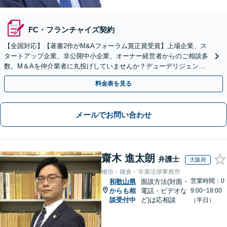
FC・フランチャイズ契約
【全国対応】【著書2作がM&Aフォーラム賞正賞受賞】上場企業、ス
タートアップ企業、非公開中小企業、オーナー経営者からのご相談多
数。M＆Aを仲介業者に丸投げしていませんか？デューデリジェンス
や契約書作成・交渉はお任せください【初回無料】
料金表を見る
メールでお問い合わせ
齋木 進太朗
弁護士
大阪府
檜垣・鎌倉・寺廣法律事務所
営業時間：0
和歌山県
面談方法(対面・
からも相
電話・ビデオな
9:00~18:00
談受付中
ど)は応相談
（平日）