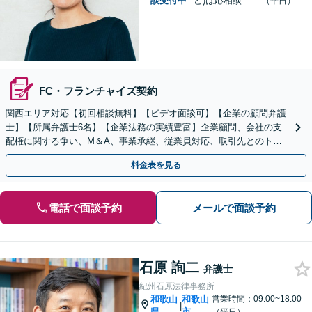
談受付中
ど)は応相談
（平日）
FC・フランチャイズ契約
関西エリア対応【初回相談無料】【ビデオ面談可】【企業の顧問弁護
士】【所属弁護士6名】【企業法務の実績豊富】企業顧問、会社の支
配権に関する争い、M＆A、事業承継、従業員対応、取引先とのトラ
ブル、債権回収等につき豊富な対応実績
料金表を見る
電話で面談予約
メールで面談予約
石原 詢二
弁護士
紀州石原法律事務所
和歌山
和歌山
営業時間：09:00~18:00
|
県
市