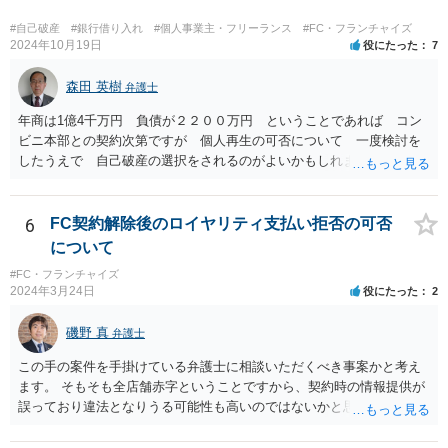
#自己破産
#銀行借り入れ
#個人事業主・フリーランス
#FC・フランチャイズ
2024年10月19日
役にたった
7
森田 英樹
弁護士
年商は1億4千万円 負債が２２００万円 ということであれば コン
ビニ本部との契約次第ですが 個人再生の可否について 一度検討を
したうえで 自己破産の選択をされるのがよいかもしれません。 ネッ
トで 直接勧誘することは できません。 貴殿から ご連絡があれ
ば 対応が可能な案件だと存じます。 早急に 弁護士に相談されるの
が良いケースです。
6
FC契約解除後のロイヤリティ支払い拒否の可否
について
#FC・フランチャイズ
2024年3月24日
役にたった
2
磯野 真
弁護士
この手の案件を手掛けている弁護士に相談いただくべき事案かと考え
ます。 そもそも全店舗赤字ということですから、契約時の情報提供が
誤っており違法となりうる可能性も高いのではないかと思われます。
解除後の期間分のロイヤリティの請求を退け、場合によっては、こち
らから本部に対して請求をしていくことも検討すべきかと考えます。