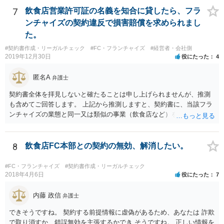
7
飲食店営業許可証の名義を知合に貸したら、フラ
ンチャイズの契約違反で損害賠償を求められまし
た。
#契約書作成・リーガルチェック
#FC・フランチャイズ
#経営者・会社側
2019年12月30日
役にたった
4
匿名A
弁護士
契約書全体を拝見しないと確たることは申し上げられませんが、推測
も含めてご回答します。 上記から推測しますと、契約書に、当該フラ
ンチャイズの業態と同一又は類似の事業（飲食店など）を行ってはな
らない、という条項があるということでしょうか。そのような場合、
その条項には、単に行ってはならない、とだけ書いてある場合もあれ
ば、「自ら又は他人と共同で」行ってはならない、「他人に行わせる
8
飲食店FC本部との契約の無効、解消したい。
ことも同様」といった書き方がされている場合もあります。 上記のと
おり店の名義人になっているとすれば、知人と共同で、あるいは知人
#FC・フランチャイズ
#契約書作成・リーガルチェック
に行わせて、同一・類似の事業を行っている場合として、契約上の義
2018年4月6日
役にたった
7
務に違反していると解釈されるおそれはあり得ると思います（その場
合、運営方法や納税負担・収益分配などは、共同経営者内部の取り決
内藤 政信
弁護士
めに過ぎないという理解になります。）。 支払を求められている賠償
できそうですね。 契約する前提情報に虚偽があるため、あなたは 詐欺
金額にもよりますが、支払を拒絶した場合、契約の解除に繋がる可能
で取り消すか、錯誤無効を主張するかでき そうですね。 正しい情報を