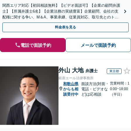
関西エリア対応【初回相談無料】【ビデオ面談可】【企業の顧問弁護
士】【所属弁護士6名】【企業法務の実績豊富】企業顧問、会社の支
配権に関する争い、M＆A、事業承継、従業員対応、取引先とのトラ
ブル、債権回収等につき豊富な対応実績
料金表を見る
電話で面談予約
メールで面談予約
外山 大地
弁護士
東京都
銀座エール法律事務所
営業時間：1
和歌山県
面談方法(対面・
からも相
電話・ビデオな
0:00~18:00
談受付中
ど)は応相談
（平日）