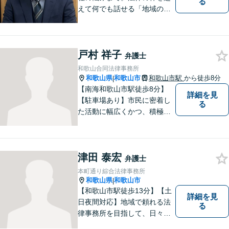
る
えて何でも話せる「地域のか
かりつけ弁護士」として、一
歩前へ進む安心を。一つひと
つのご縁を大切に、紀の川市
戸村 祥子
育ちの私が丁寧にサポートし
弁護士
ます。【丁寧なヒアリング】
和歌山合同法律事務所
【休日や夜間相談も柔軟に対
和歌山県
和歌山市
和歌山市駅
から徒歩8分
|
応】
【南海和歌山市駅徒歩8分】
詳細を見
【駐車場あり】市民に密着し
る
た活動に幅広くかつ、積極的
に取り組んでいます。離婚問
題／相続問題／刑事事件／借
金問題／労働問題など、幅広
津田 泰宏
く対応可能。【地域に根ざし
弁護士
た弁護士】法律トラブルでお
本町通り綜合法律事務所
悩みの方は、お気軽にご相談
和歌山県
和歌山市
|
ください。
【和歌山市駅徒歩13分】【土
詳細を見
日夜間対応】地域で頼れる法
る
律事務所を目指して、日々尽
力しています。刑事事件／交