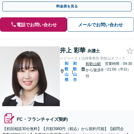
間・休日相談可】顧問契約の実績豊富【Web相談可】
料金表を見る
電話でお問い合わせ
メールでお問い合わせ
井上 彩華
弁護士
ベリーベスト法律事務所 和歌山オフィス
和
和
和歌山駅
営業時間：09:30
歌
歌
~21:00（平日）
から徒歩9
|
山
山
分
県
市
FC・フランチャイズ契約
【初回相談30分無料】【月額3980円（税込）から契約可能】【顧問企