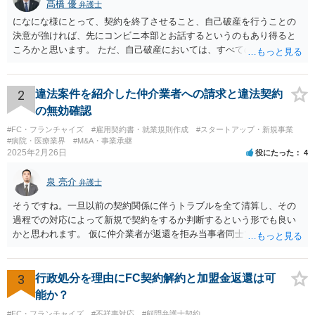
髙橋 優
弁護士
になにな様にとって、契約を終了させること、自己破産を行うことの
決意が強ければ、先にコンビニ本部とお話するというのもあり得ると
ころかと思います。 ただ、自己破産においては、すべての債権者を公
平に扱う必要がある為保証人がついている借入についても別異に取り
扱うことが出来ないという点や財産の移転内容や時期によっては取り
戻す必要が出てくる等一定のリスクもございますので、もし契約を継
2
違法案件を紹介した仲介業者への請求と違法契約
続するという選択肢がおありであれば、先に自己破産の相談というの
の無効確認
が適切かと思われます。 契約解約のご意思が固いところであれば、リ
#FC・フランチャイズ
#雇用契約書・就業規則作成
#スタートアップ・新規事業
スクを踏まえて進むしかないかと思いますので、本部との話が先であ
#病院・医療業界
#M&A・事業承継
っても問題ないかと思います。
2025年2月26日
役にたった
4
泉 亮介
弁護士
そうですね。一旦以前の契約関係に伴うトラブルを全て清算し、その
過程での対応によって新規で契約をするか判断するという形でも良い
かと思われます。 仮に仲介業者が返還を拒み当事者同士での解決が困
難となった場合は個別に弁護士に相談されると良いでしょう。
3
行政処分を理由にFC契約解約と加盟金返還は可
能か？
#FC・フランチャイズ
#不祥事対応
#顧問弁護士契約