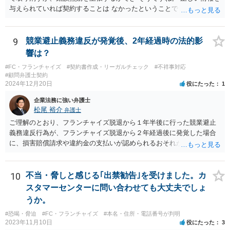
性もありますので、支払や本部との交渉で話し合いがつかない場合
与えられていれば契約することは なかったということでしょう。 嘘を
は、契約書持参で弁護士に相談・交渉等の依頼を検討されてもよいと
つかれたということでしょうか。 詐欺の方が立証レベルは高いです
思います。
ね。
9
競業避止義務違反が発覚後、2年経過時の法的影
響は？
#FC・フランチャイズ
#契約書作成・リーガルチェック
#不祥事対応
#顧問弁護士契約
2024年12月20日
役にたった
1
企業法務に強い弁護士
松尾 裕介
弁護士
ご理解のとおり、フランチャイズ脱退から１年半後に行った競業避止
義務違反行為が、フランチャイズ脱退から２年経過後に発覚した場合
に、損害賠償請求や違約金の支払いが認められるおそれがあると考え
られます。
10
不当・脅しと感じる｢出禁勧告｣を受けました。カ
スタマーセンターに問い合わせても大丈夫でしょ
うか。
#恐喝・脅迫
#FC・フランチャイズ
#本名・住所・電話番号が判明
2023年11月10日
役にたった
3