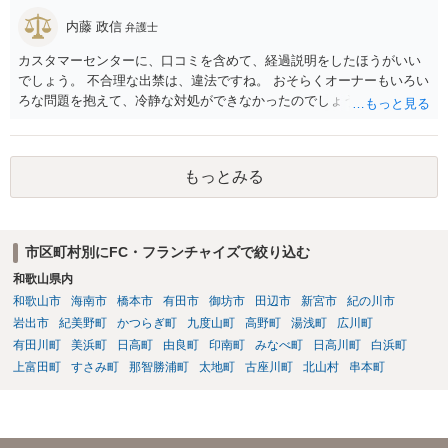
内藤 政信
弁護士
カスタマーセンターに、口コミを含めて、経過説明をしたほうがいい
でしょう。 不合理な出禁は、違法ですね。 おそらくオーナーもいろい
ろな問題を抱えて、冷静な対処ができなかったのでしょう。
もっとみる
市区町村別にFC・フランチャイズで絞り込む
和歌山県内
和歌山市
海南市
橋本市
有田市
御坊市
田辺市
新宮市
紀の川市
岩出市
紀美野町
かつらぎ町
九度山町
高野町
湯浅町
広川町
有田川町
美浜町
日高町
由良町
印南町
みなべ町
日高川町
白浜町
上富田町
すさみ町
那智勝浦町
太地町
古座川町
北山村
串本町