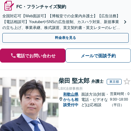
FC・フランチャイズ契約
全国対応可【Web面談可】【博報堂での企業内弁護士】【広告法務】
【電話相談可】YoutubeやSNSの広告規制、カスハラ対策、新規事業
の立ち上げ、事業承継、株式譲渡、英文契約書・英文レターのレビュ
ー・ドラフトなどに対応。
料金表を見る
電話でお問い合わせ
メールで面談予約
柴田 堅太郎
弁護士
東京都
LBX法律事務所
営業時間：0
和歌山県
面談方法(対面・
からも相
電話・ビデオな
9:00~18:00
談受付中
ど)は応相談
（平日）