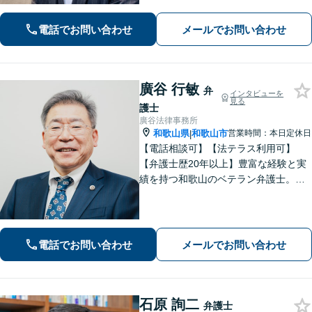
面への配慮も大切に【交通事故】示談
交渉の豊富な経験を活かし、賠償金の
電話でお問い合わせ
メールでお問い合わせ
増額を目指します【相続問題】不動産
鑑定士等と連携し、最良の相続実現に
向けサポート
廣谷 行敏
弁
インタビューを
見る
護士
廣谷法律事務所
和歌山県
和歌山市
営業時間：本日定休日
|
【電話相談可】【法テラス利用可】
【弁護士歴20年以上】豊富な経験と実
績を持つ和歌山のベテラン弁護士。
【相続・遺言】他士業との連携でスピ
ーディーに解決【離婚・男女問題】女
性弁護士も在籍。DV／モラハラ・お子
さまの問題も親身に取り組む【夜間・
電話でお問い合わせ
メールでお問い合わせ
休日面談可】
石原 詢二
弁護士