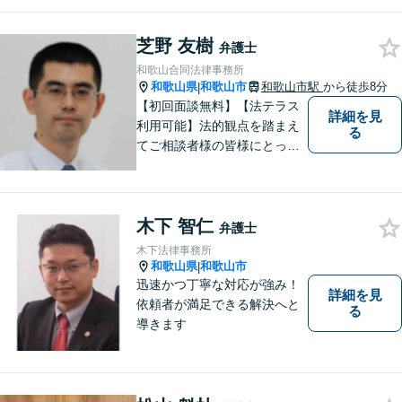
故、不貞問題については初回3
0分無料相談あり｜夜間・休
芝野 友樹
日・オンライン相談OK（要予
弁護士
約）｜丁寧な報告とスピード
和歌山合同法律事務所
対応で安心をお届けします
和歌山県
和歌山市
和歌山市駅
から徒歩8分
|
【初回面談無料】【法テラス
詳細を見
利用可能】法的観点を踏まえ
る
てご相談者様の皆様にとって
最良の解決を図ることに常に
心がけています。創設55年を
超える歴史ある事務所です。
木下 智仁
【当日／夜間／応相談】お悩
弁護士
み事がございましたら、お気
木下法律事務所
軽にご相談下さい。
和歌山県
和歌山市
|
迅速かつ丁寧な対応が強み！
詳細を見
依頼者が満足できる解決へと
る
導きます