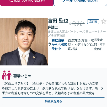
電話でお問い合わせ
メールでお問い合わせ
宮田 聖也
京都府
インタビュ
ーを見る
弁護士
弁護士法人富士パートナーズ 富士パートナー
ズ法律事務所
営業時
和歌山県
面談方法(対面・電
からも相談
話・ビデオなど)は
間：本日
受付中
応相談
定休日
職場いじめ
【関西エリア対応】【会社側・労働者側どちらも対応】お互いの立場
を熟知した和解交渉により、多角的な視点で折り合いを付けます。相
手方の利益も考慮しつつ交渉を重ね、依頼者さまの利益の最大化を目
指す「不当解雇／労災の損害賠償請求／未払い残業代請求」
料金表を見る