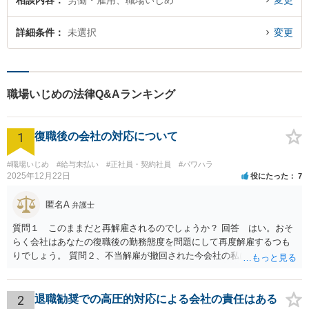
相談内容
労働・雇用、職場いじめ
変更
詳細条件
未選択
変更
職場いじめの法律Q&Aランキング
1
復職後の会社の対応について
#職場いじめ
#給与未払い
#正社員・契約社員
#パワハラ
2025年12月22日
役にたった
7
匿名A
弁護士
質問１ このままだと再解雇されるのでしょうか？ 回答 はい。おそ
らく会社はあなたの復職後の勤務態度を問題にして再度解雇するつも
りでしょう。 質問２、不当解雇が撤回された今会社の私に対する不当
な扱いは訴える事はできますか？ 回答 会社は従業員に業務上の指導
をすることができるので、注意指導だけでは訴えることは難しいでし
ょう。ただ、その内容が注意指導に必要な程度を超えた「ハラスメン
2
退職勧奨での高圧的対応による会社の責任はある