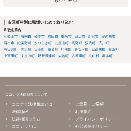
もっとみる
ないとして、②③について、あなたの記載内容には、典型的なハラス
メントが多数含まれています。 意図的な無視・孤立化、業務情報の共
有排除、根拠のない誹謗中傷・評価低下行為 、不当なシフト操作、隔
離、業務負荷の偏った配分、新人教育からの不当排除、公共の場での
市区町村別に職場いじめで絞り込む
悪口・人格否定発言、早退理由の改ざん（評価操作）いずれも 業務上
和歌山県内
必要性が認められず、違法性は強い と評価できます。 職場全体から孤
立し、誹謗中傷が常態化している状況は、明確に精神的苦痛を伴うも
和歌山市
海南市
橋本市
有田市
御坊市
田辺市
新宮市
紀の川市
のであり、労働局あっせん・労働審判の典型的認容パターンに該当し
岩出市
紀美野町
かつらぎ町
九度山町
高野町
湯浅町
広川町
ます。 また、会社は、社員・アルバイトを問わず「労働者の安全・健
有田川町
美浜町
日高町
由良町
印南町
みなべ町
日高川町
白浜町
康に配慮する義務」（安全配慮義務）を負います。本件では以下の事
上富田町
すさみ町
那智勝浦町
太地町
古座川町
北山村
串本町
情から、会社の対応が「不十分」ではなく「不作為」と評価される可
能性があります。 会社は事実を認識していた ・女性だから仕方ない、
アルバイト間だから介入しづらい、という理由で放置 ・コンプライア
ンス窓口が「当事者間で解決を」として事実上不受理 ・上位上司への
報告がなされた後も具体的対応なし ・職場全体に悪影響が及ぶほどの
風評被害・孤立が継続 → 会社の調査義務・防止措置義務を怠ったと判
ココナラ法律相談について
断される蓋然性が高い。 これは 労働審判や民事訴訟における損害賠償
請求の重要な根拠となります。 あとは、弁護士とともに証拠を整理
ココナラ法律相談とは
ご意見・ご要望
し、労働局の「個別労働紛争あっせん」申請や労働審判を検討される
法律Q&A
利用規約
とよいかと思います。
法律相談コラム
プライバシーポリシー
ココナラとは
外部送信ポリシー