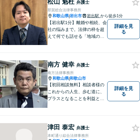
松山 魁杜
弁護士
那賀総合法律事務所
和歌山県
岩出市
岩出駅
から徒歩1分
|
【岩出駅1分】離婚や相続、会
詳細を見
社の悩みまで。法律の枠を超
る
えて何でも話せる「地域のか
かりつけ弁護士」として、一
歩前へ進む安心を。一つひと
つのご縁を大切に、紀の川市
南方 健幸
育ちの私が丁寧にサポートし
弁護士
ます。【丁寧なヒアリング】
南方法律事務所
【休日や夜間相談も柔軟に対
和歌山県
和歌山市
|
応】
【初回相談無料】相談者様の
詳細を見
これからの人生、歩む道に、
る
プラスとなることを利益と考
え、相談者の人生を背負って
活動してまいります。和歌山
はもちろん、関西・関東から
ご相談いただくこともありま
津田 泰宏
弁護士
す。
本町通り綜合法律事務所