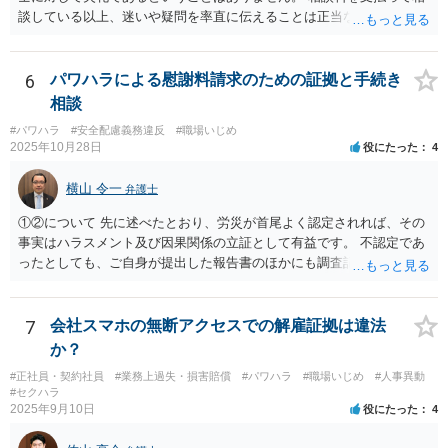
談している以上、迷いや疑問を率直に伝えることは正当な行為です。
一部の弁護士が不快な態度を示した理由としては、会社との紛争が既
に解決している中で個人を訴える案件は、法的・実務的にハードルが
高く、実益も乏しいと判断されやすいため、対応をためらう弁護士が
6
パワハラによる慰謝料請求のための証拠と手続き
多いという事情があります。ただし、それを理由に怒鳴ったり感情的
相談
に対応することは、適切とは言えません。 また、複数の弁護士に相談
#パワハラ
#安全配慮義務違反
#職場いじめ
すること自体も全く失礼ではありません。相性や考え方を見極めるた
2025年10月28日
役にたった
4
めに意見を聞くことは、ごく自然なことです。 本件は「法的に可能
か」と「お気持ちの整理」との間で悩まれている状況と拝察します。
横山 令一
弁護士
結果の見通しや実益を踏まえつつ、納得できる判断ができるよう、冷
静に話を聞いてくれる弁護士を選ばれることが大切だと思います。 少
①②について 先に述べたとおり、労災が首尾よく認定されれば、その
しでもご参考になれば幸いです。
事実はハラスメント及び因果関係の立証として有益です。 不認定であ
ったとしても、ご自身が提出した報告書のほかにも調査記録が残ると
思われますので、やはり立証上有益です。 よって、先に労災認定の申
請をしておくことをお勧めします。 ③について 「会社への請求を行わ
ない」という文言に上司個人を含むとは解釈しえませんので、お見込
7
会社スマホの無断アクセスでの解雇証拠は違法
みのとおり、上司個人への影響は考えられません。
か？
#正社員・契約社員
#業務上過失・損害賠償
#パワハラ
#職場いじめ
#人事異動
#セクハラ
2025年9月10日
役にたった
4