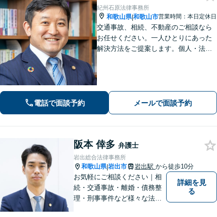
紀州石原法律事務所
和歌山県
和歌山市
営業時間：本日定休日
|
交通事故、相続、不動産のご相談なら
お任せください。一人ひとりにあった
解決方法をご提案します。個人・法人
問わず、お困りの方は弁護士にお気軽
にご相談ください。
電話で面談予約
メールで面談予約
阪本 倖多
弁護士
岩出総合法律事務所
和歌山県
岩出市
岩出駅
から徒歩10分
|
お気軽にご相談ください｜相
詳細を見
続・交通事故・離婚・債務整
る
理・刑事事件など様々な法律
問題に対応｜相続、交通事