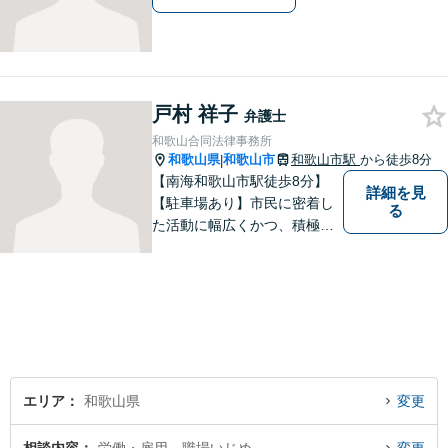
戸村 祥子
弁護士
和歌山合同法律事務所
和歌山県
和歌山市
和歌山市駅
から徒歩8分
|
【南海和歌山市駅徒歩8分】
詳細を見
【駐車場あり】市民に密着し
る
た活動に幅広くかつ、積極的
に取り組んでいます。離婚問
題／相続問題／刑事事件／借
金問題／労働問題など、幅広
く対応可能。【地域に根ざし
た弁護士】法律トラブルでお
悩みの方は、お気軽にご相談
ください。
エリア
和歌山県
変更