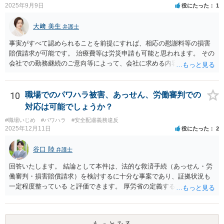
2025年9月9日
役にたった
1
大﨑 美生
弁護士
事実がすべて認められることを前提にすれば、相応の慰謝料等の損害
賠償請求が可能です。 治療費等は労災申請も可能と思われます。 その
会社での勤務継続のご意向等によって、会社に求める内容や、加害者
個人だけに損害賠償請求をするのか等、方針が変わり得ます。 まずは
弁護士にご相談いただくのがよろしいと思います。弁護士によって方
針も変わります。 内容が踏み込んだものとなり、関係者も閲覧する可
10
職場でのパワハラ被害、あっせん、労働審判での
能性がありますので、詳しくは、直接お近くの弁護士にご相談される
対応は可能でしょうか？
ことをお勧めいたします。
#職場いじめ
#パワハラ
#安全配慮義務違反
2025年12月11日
役にたった
2
谷口 陸
弁護士
回答いたします。 結論として本件は、法的な救済手続（あっせん・労
働審判・損害賠償請求）を検討するに十分な事案であり、証拠状況も
一定程度整っている と評価できます。 厚労省の定義するパワーハラス
メントは①優越的な関係を背景に②業務の適正な範囲を超えて③労働
者に精神的・身体的苦痛を与える行為とされています。 あなたのケー
スでは、次のように各要件を満たす可能性が高いです。 上記①は問題