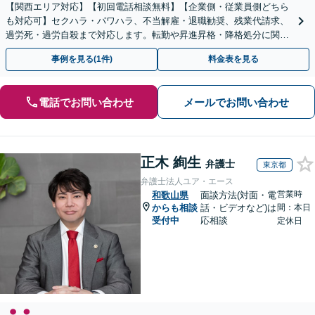
【関西エリア対応】【初回電話相談無料】【企業側・従業員側どちら
も対応可】セクハラ・パワハラ、不当解雇・退職勧奨、残業代請求、
過労死・過労自殺まで対応します。転勤や昇進昇格・降格処分に関す
る問題もご相談ください【完全個室】【大阪天満宮駅すぐ】
事例を見る(1件)
料金表を見る
電話でお問い合わせ
メールでお問い合わせ
正木 絢生
弁護士
東京都
弁護士法人ユア・エース
営業時
和歌山県
面談方法(対面・電
からも相談
話・ビデオなど)は
間：本日
受付中
応相談
定休日