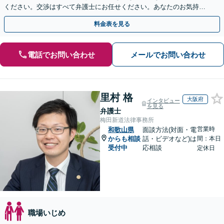
ください。交渉はすべて弁護士にお任せください。あなたのお気持ち
を尊重した迅速な解決を目指します。
料金表を見る
電話でお問い合わせ
メールでお問い合わせ
里村 格
大阪府
インタビュー
を見る
弁護士
梅田新道法律事務所
営業時
和歌山県
面談方法(対面・電
からも相談
話・ビデオなど)は
間：本日
受付中
応相談
定休日
職場いじめ