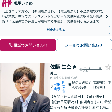
職場いじめ
【全国エリア対応】【初回相談無料】【電話相談可】不当解雇や未払
い残業代、職場でのハラスメントなど様々な労働問題の取り扱い実績
あり「元裁判官の弁護士が在籍する事務所／労働審判から訴訟まで、
裁判官経験を活かした最適な戦略を立案」
料金表を見る
電話でお問い合わせ
メールでお問い合わせ
佐藤 生空
弁
インタビューを
見る
護士
佐藤生空法律事務所
田
紀伊田辺駅
か
営業時間：本
和歌
辺
|
日定休日
ら徒歩2分
山県
市
【夜間・休日面談可】【完全個室】
【紀伊田辺駅2分】依頼者さまのご希望
に沿った解決策をご提案します！精神