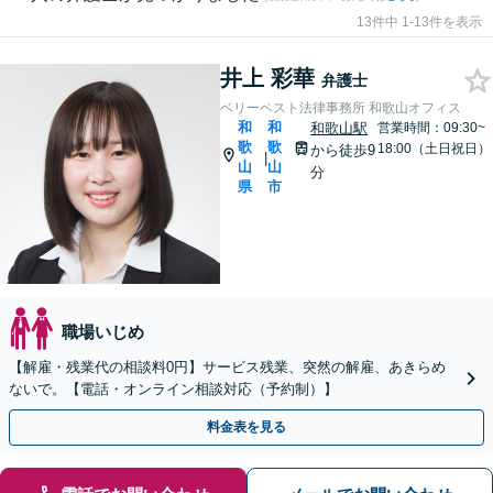
13件中 1-13件を表示
井上 彩華
弁護士
ベリーベスト法律事務所 和歌山オフィス
和
和
和歌山駅
営業時間：09:30~
歌
歌
18:00（土日祝日）
から徒歩9
|
山
山
分
県
市
職場いじめ
【解雇・残業代の相談料0円】サービス残業、突然の解雇、あきらめ
ないで。【電話・オンライン相談対応（予約制）】
料金表を見る