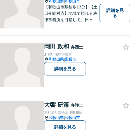
和歌山県
和歌山市
|
【和歌山市駅徒歩13分】【土
詳細を見
日夜間対応】地域で頼れる法
る
律事務所を目指して、日々尽
力しています。刑事事件／交
通事故／相続／その他一般の
民事事件など、幅広く対応可
能です。まずはお気軽にご相
岡田 政和
弁護士
談ください。
あおい法律事務所
和歌山県
田辺市
|
詳細を見る
大饗 研策
弁護士
本町通り綜合法律事務所
和歌山県
和歌山市
|
詳細を見る