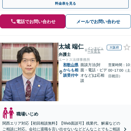
料金表を見る
電話でお問い合わせ
メールでお問い合わせ
太城 端仁
大阪府
インタビュ
ーを見る
弁護士
エートス法律事務所
和歌山県
面談方法(対
営業時間：10:
からも相
面・電話・ビデ
00~17:00（土
談受付中
オなど)は応相
日祝日）
談
職場いじめ
関西エリア対応【初回相談無料】【Web面談可】残業代、解雇などの
ご相談に対応。会社に退職を言い出せないなどどんなことでもご相談