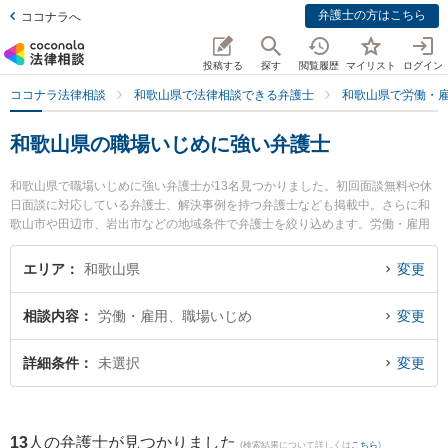
弁護士の方はこちら
ココナラへ
投稿する
探す
閲覧履歴
マイリスト
ログイン
ココナラ法律相談
和歌山県で法律相談できる弁護士
和歌山県で労働・
和歌山県の職場いじめに強い弁護士
和歌山県で職場いじめに強い弁護士が13名見つかりました。初回面談無料や休
日面談に対応している弁護士、解決事例を持つ弁護士なども掲載中。さらに和
歌山市や田辺市、岩出市などの地域条件で弁護士を絞り込めます。労働・雇用
に関係する不当解雇や退職勧奨、内定取消等の細かな分野での絞り込み検索も
でき便利です。特にベリーベスト法律事務所 和歌山オフィスの井上 彩華弁護士
エリア
和歌山県
変更
や佐藤生空法律事務所の佐藤 生空弁護士、廣谷法律事務所の廣谷 行敏弁護士の
プロフィール情報や弁護士費用、強みなどが注目されています。『和歌山県で
相談内容
労働・雇用、職場いじめ
変更
土日や夜間に発生した職場いじめのトラブルを今すぐに弁護士に相談したい』
『職場いじめのトラブル解決の実績豊富な近くの弁護士を検索したい』『初回
相談無料で職場いじめを法律相談できる和歌山県内の弁護士に相談予約した
詳細条件
未選択
変更
い』などでお困りの相談者さんにおすすめです。
13
人の弁護士が見つかりました
(検索結果について詳しくは
こちら
)