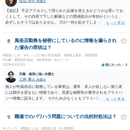
佐山 亮介
弁護士
【追記】 不正アクセスして得られた証拠を使えるかどうかは置いてお
くとして、その内容で下した解雇などの懲戒処分が有効かというと、
必ずしもそうではありません。 万が一何か起きてしまった場合は処分
の効力を争うことを第一に考えるのが良いでしょう。
8
風俗店勤務を秘密にしているのに情報を漏らされ
た場合の罪状は？
#職場いじめ
#ネット上の個人特定被害
#業務上過失・損害賠償
#労働・雇用契約違反
#名誉毀損
#セクハラ
2026年4月3日
役にたった
3
労働・雇用に強い弁護士
三村 勇人
弁護士
個人が性風俗店に勤務している事実は、通常、本人が欲しない第三者
には開示を望まない情報であり、高度な秘匿性が要求されるプライバ
シー情報に該当します。 そのため少なくともプライバシー権侵害にあ
たる可能性があります。 そのため、慰謝料請求を検討する事案かと思
われます。
9
職場でのパワハラ問題についての法的対処法は？
#パワハラ
#職場いじめ
#派遣社員
#人事異動