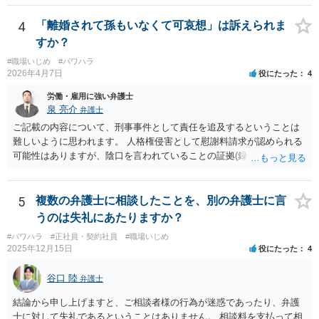
くなり全て弁護士が窓口となるため精神的な負担も軽くなるでしょ
う。
4
「離婚されて孫もいなくて可哀想」は訴えられま
すか？
#職場いじめ
#パワハラ
2026年4月7日
役にたった
4
労働・雇用に強い弁護士
泉 亮介
弁護士
ご記載の内容について、刑事事件として責任を追及するということは
難しいように思われます。 人格権侵害として慰謝料請求が認められる
可能性はありますが、陰口を言われていることの証拠(録音等)が必要と
なってくるため、こちらもハードルは高いかと思われます。
5
複数の弁護士に相談したことを、別の弁護士に言
うのは失礼にあたりますか？
#パワハラ
#正社員・契約社員
#職場いじめ
2025年12月15日
役にたった
4
谷口 陸
弁護士
結論から申し上げますと、ご相談者様の行為が迷惑であったり、弁護
士に対して失礼であるということはありません。 相談料を支払って相