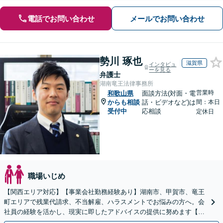
電話でお問い合わせ
メールでお問い合わせ
勢川 琢也
滋賀県
インタビュ
ーを見る
弁護士
湖南竜王法律事務所
営業時
和歌山県
面談方法(対面・電
からも相談
話・ビデオなど)は
間：本日
受付中
応相談
定休日
職場いじめ
【関西エリア対応】【事業会社勤務経験あり】湖南市、甲賀市、竜王
町エリアで残業代請求、不当解雇、ハラスメントでお悩みの方へ。会
社員の経験を活かし、現実に即したアドバイスの提供に努めます【労
使双方に対応】【Web面談OK】